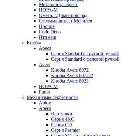
Металлист, г.Брест
НОРА-М
Омега, г.Димитровград
Строммашина, г.Могилев
Прочие
Code Deco
Птимаш
Кнобы
Apecs
Серия Standard с круглой ручкой
Серия Standard с фалевой ручкой
Avers
Кнобы Avers 6072
Кнобы Avers 6072-P
Кнобы Avers 8023
НОРА-М
Punto
Механизмы секретности
Abloy
Apecs
Вертушки
Серия 4KC
Серия CD
Серия Premier
Серия SC: английский ключ