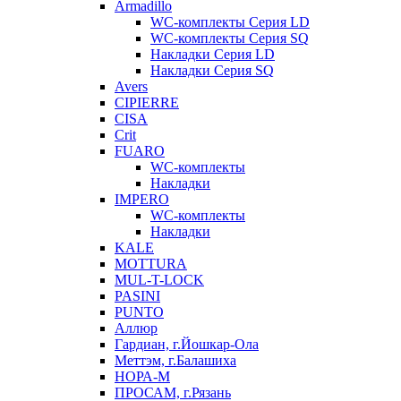
Armadillo
WC-комплекты Серия LD
WC-комплекты Серия SQ
Накладки Серия LD
Накладки Серия SQ
Avers
CIPIERRE
CISA
Crit
FUARO
WC-комплекты
Накладки
IMPERO
WC-комплекты
Накладки
KALE
MOTTURA
MUL-T-LOCK
PASINI
PUNTO
Аллюр
Гардиан, г.Йошкар-Ола
Меттэм, г.Балашиха
НОРА-М
ПРОСАМ, г.Рязань