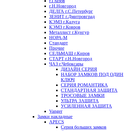
г.Глазов
г.Н.Новгород
ДЕЛГА г.С.Петербург
ЗЕНИТ г.Дмитровград
КЭМЗ г.Калуга
КЭМЗ г.Ковров
Металлист г.Кунгур
НОРА-М
Стандарт
Прочие
СЕЛЬМАШ г.Киров
СТАРТ г.Н.Новгород
ЧАЗ г.Чебоксары
ДИЗАЙН СЕРИЯ
НАБОР ЗАМКОВ ПОД ОДИН
КЛЮЧ
СЕРИЯ РОМАНТИКА
СТАНДАРТНАЯ ЗАЩИТА
ТРОСОВЫЕ ЗАМКИ
УЛЬТРА ЗАЩИТА
УСИЛЕННАЯ ЗАЩИТА
Vanger
Замки накладные
APECS
Серия больших замков