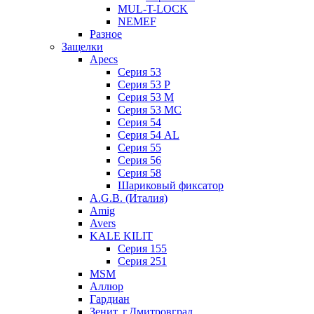
MUL-T-LOCK
NEMEF
Разное
Защелки
Apecs
Серия 53
Серия 53 P
Серия 53 М
Серия 53 МC
Серия 54
Серия 54 AL
Серия 55
Серия 56
Серия 58
Шариковый фиксатор
A.G.B. (Италия)
Amig
Avers
KALE KILIT
Серия 155
Серия 251
MSM
Аллюр
Гардиан
Зенит, г.Дмитровград