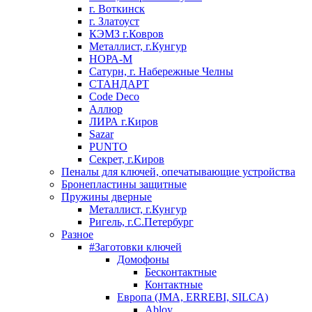
г. Воткинск
г. Златоуст
КЭМЗ г.Ковров
Металлист, г.Кунгур
НОРА-М
Сатурн, г. Набережные Челны
СТАНДАРТ
Code Deco
Аллюр
ЛИРА г.Киров
Sazar
PUNTO
Секрет, г.Киров
Пеналы для ключей, опечатывающие устройства
Бронепластины защитные
Пружины дверные
Металлист, г.Кунгур
Ригель, г.С.Петербург
Разное
#Заготовки ключей
Домофоны
Бесконтактные
Контактные
Европа (JMA, ERREBI, SILCA)
Abloy