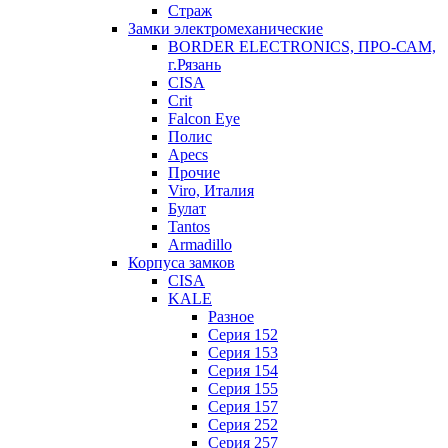
Страж
Замки электромеханические
BORDER ELECTRONICS, ПРО-САМ,
г.Рязань
CISA
Crit
Falcon Eye
Полис
Apecs
Прочие
Viro, Италия
Булат
Tantos
Armadillo
Корпуса замков
CISA
KALE
Разное
Серия 152
Серия 153
Серия 154
Серия 155
Серия 157
Серия 252
Серия 257