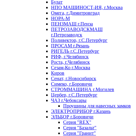
Булат
НПО МАШИНОСТ-ИЯ, г.Москва
Омега, г.Димитровград
НОРА-М
ПЕНЗМАШ г.Пенза
ПЕТРОЗАВОДСКМАШ
г.Петрозаводск
Поливектор, г.С.Петербург
ПРОСАМ г.Рязань
РИГЕЛЬ г.С.Петербург
РИФ, г.Челябинск
Роста, г.Челябинск
Сезам-Ко г.Москва
Киров
Сенат, г.Новосибирск
Симеко, г.Боровичи
СТРОММАШИНА г.Могилев
Цербер, г.С.Петербург
ЧАЗ г.Чебоксары
Проушины для навесных замков
ЭЛЕКТРОПРИБОР г.Казань
ЭЛЬБОР г.Боровичи
Серия "REX"
Серия "Базальт"
Серия "Гранит"