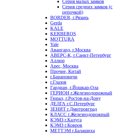
Серия малых замков
Серия средних замков (с
цепочкой)
BORDER, г.Рязань
Gerda
KALE
KERBEROS
MOTTURA
Yale
Авангард, г.Москва
АВЕРС-К, г.Санкт-Петербург
Аллюр
Арес, Москва
Прочие, Китай
г.Барановичи
г.Глазов
Гардиан, г.Йошкар-Ола
ГЕРИОН г.Железнодорожный
Гюрал, г.Ростов-на-Дону
ДЕЛГА г.С.Петербург
ЗЕНИТ г.Дмитровград
КЛАСС г.Железнодорожный
КЭМЗ г.Калуга
КЭМЗ г.Ковров
МЕТТЭМ г.Балашиха