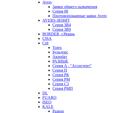
Avers
Замки общего назначения
Серия 08
Противопожарные замки Avers
AVERS-ЗЕНИТ
Серия ЗВ4
Серия ЗВ9
BORDER, г.Рязань
CISA
Crit
Torex
Бульдорс
Акробат
РАЗНЫЕ
Серия A - "Ассистент"
Серия П
Серия РК
Серия РМ
Серия С3
Серия РМП
DL
FUARO
ISEO
KALE
Разное