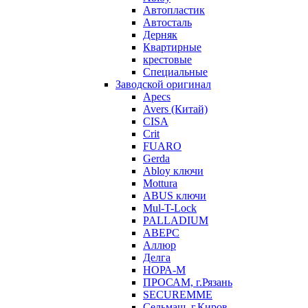
Автопластик
Автосталь
Дерняк
Квартирные
крестовые
Специальные
Заводской оригинал
Apecs
Avers (Китай)
CISA
Crit
FUARO
Gerda
Abloy ключи
Mottura
ABUS ключи
Mul-T-Lock
PALLADIUM
АВЕРС
Аллюр
Делга
НОРА-М
ПРОСАМ, г.Рязань
SECUREMME
Сельмаш, г.Киров