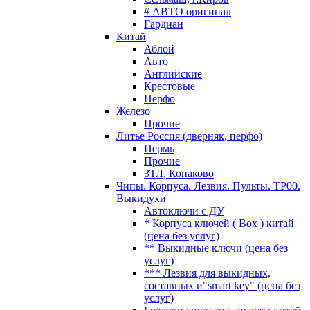
# АВТО оригинал
Гардиан
Китай
Аблой
Авто
Английские
Крестовые
Перфо
Железо
Прочие
Литье Россия (дверняк, перфо)
Пермь
Прочие
ЗТЛ, Конаково
Чипы. Корпуса. Лезвия. Пульты. TP00.
Выкидухи
Автоключи с ДУ
* Корпуса ключей ( Box ) китай
(цена без услуг)
** Выкидные ключи (цена без
услуг)
*** Лезвия для выкидных,
составных и"smart key" (цена без
услуг)