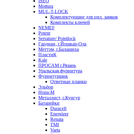
ISEO
Mottura
MUL-T-LOCK
Комплектующие для цил. замков
Комплекты ключей
NEMEF
Potent
Serrature/ Pointlock
Гардиан, г.Йошкар-Ола
Меттэм, г.Балашиха
ПластиК
Kale
ПРОСАМ г.Рязань
Уральская фурнитура
Фурнитурщик
Ответные планки
Эльбор
Нора-М
Металлист, г.Кунгур
Батарейки
Duracell
Energizer
Renata
TMI
Varta