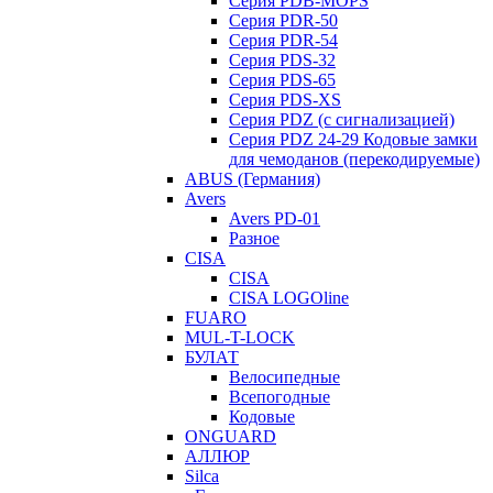
Серия PDB-MOPS
Серия PDR-50
Серия PDR-54
Серия PDS-32
Серия PDS-65
Серия PDS-XS
Серия PDZ (с сигнализацией)
Серия PDZ 24-29 Кодовые замки
для чемоданов (перекодируемые)
ABUS (Германия)
Avers
Avers PD-01
Разное
CISA
CISA
CISA LOGOline
FUARO
MUL-T-LOCK
БУЛАТ
Велосипедные
Всепогодные
Кодовые
ONGUARD
АЛЛЮР
Silca