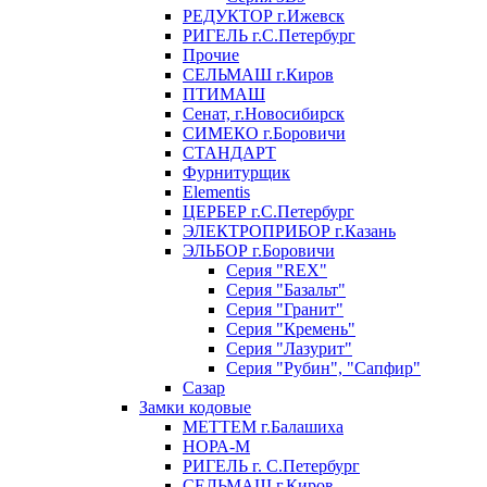
РЕДУКТОР г.Ижевск
РИГЕЛЬ г.С.Петербург
Прочие
СЕЛЬМАШ г.Киров
ПТИМАШ
Сенат, г.Новосибирск
СИМЕКО г.Боровичи
СТАНДАРТ
Фурнитурщик
Elementis
ЦЕРБЕР г.С.Петербург
ЭЛЕКТРОПРИБОР г.Казань
ЭЛЬБОР г.Боровичи
Серия "REX"
Серия "Базальт"
Серия "Гранит"
Серия "Кремень"
Серия "Лазурит"
Серия "Рубин", "Сапфир"
Сазар
Замки кодовые
МЕТТЕМ г.Балашиха
НОРА-М
РИГЕЛЬ г. С.Петербург
СЕЛЬМАШ г.Киров