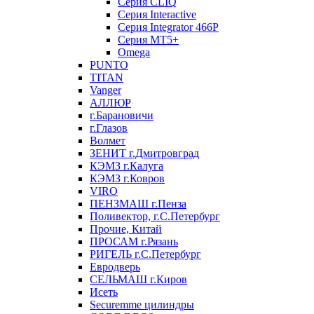
Серия CLIQ
Серия Interactive
Серия Integrator 466P
Серия MT5+
Omega
PUNTO
TITAN
Vanger
АЛЛЮР
г.Барановичи
г.Глазов
Волмет
ЗЕНИТ г.Дмитровград
КЭМЗ г.Калуга
КЭМЗ г.Ковров
VIRO
ПЕНЗМАШ г.Пенза
Поливектор, г.С.Петербург
Прочие, Китай
ПРОСАМ г.Рязань
РИГЕЛЬ г.С.Петербург
Евродверь
СЕЛЬМАШ г.Киров
Исеть
Securemme цилиндры