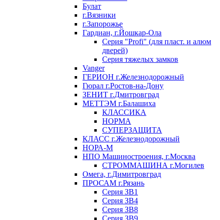
Булат
г.Вязники
г.Запорожье
Гардиан, г.Йошкар-Ола
Серия "Profi" (для пласт. и алюм
дверей)
Серия тяжелых замков
Vanger
ГЕРИОН г.Железнодорожный
Гюрал г.Ростов-на-Дону
ЗЕНИТ г.Дмитровград
МЕТТЭМ г.Балашиха
КЛАССИКА
НОРМА
СУПЕРЗАЩИТА
КЛАСС г.Железнодорожный
НОРА-М
НПО Машиностроения, г.Москва
СТРОММАШИНА г.Могилев
Омега, г.Димитровград
ПРОСАМ г.Рязань
Серия ЗВ1
Серия ЗВ4
Серия ЗВ8
Серия ЗВ9