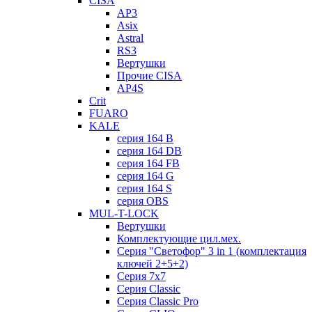
CISA
AP3
Asix
Astral
RS3
Вертушки
Прочие CISA
AP4S
Crit
FUARO
KALE
серия 164 B
серия 164 DB
серия 164 FB
серия 164 G
серия 164 S
серия OBS
MUL-T-LOCK
Вертушки
Комплектующие цил.мех.
Серия "Светофор" 3 in 1 (комплектация
ключей 2+5+2)
Серия 7х7
Серия Classic
Серия Classic Pro