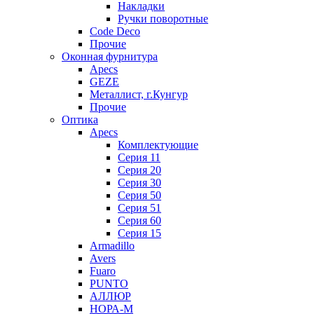
Накладки
Ручки поворотные
Code Deco
Прочие
Оконная фурнитура
Apecs
GEZE
Металлист, г.Кунгур
Прочие
Оптика
Apecs
Комплектующие
Серия 11
Серия 20
Серия 30
Серия 50
Серия 51
Серия 60
Серия 15
Armadillo
Avers
Fuaro
PUNTO
АЛЛЮР
НОРА-М