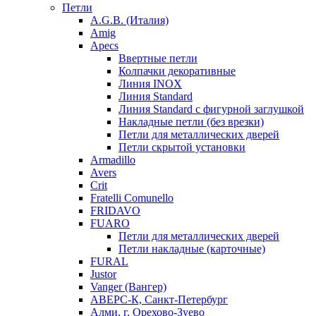
Петли
A.G.B. (Италия)
Amig
Apecs
Ввертные петли
Колпачки декоративные
Линия INOX
Линия Standard
Линия Standard с фигурной заглушкой
Накладные петли (без врезки)
Петли для металлических дверей
Петли скрытой установки
Armadillo
Avers
Crit
Fratelli Comunello
FRIDAVO
FUARO
Петли для металлических дверей
Петли накладные (карточные)
FURAL
Justor
Vanger (Вангер)
АВЕРС-К, Санкт-Петербург
Алми, г. Орехово-Зуево