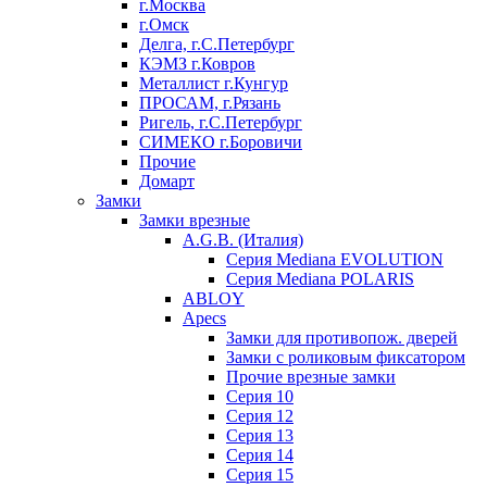
г.Москва
г.Омск
Делга, г.С.Петербург
КЭМЗ г.Ковров
Металлист г.Кунгур
ПРОСАМ, г.Рязань
Ригель, г.С.Петербург
СИМЕКО г.Боровичи
Прочие
Домарт
Замки
Замки врезные
A.G.B. (Италия)
Серия Mediana EVOLUTION
Серия Mediana POLARIS
ABLOY
Apecs
Замки для противопож. дверей
Замки с роликовым фиксатором
Прочие врезные замки
Серия 10
Серия 12
Серия 13
Серия 14
Серия 15