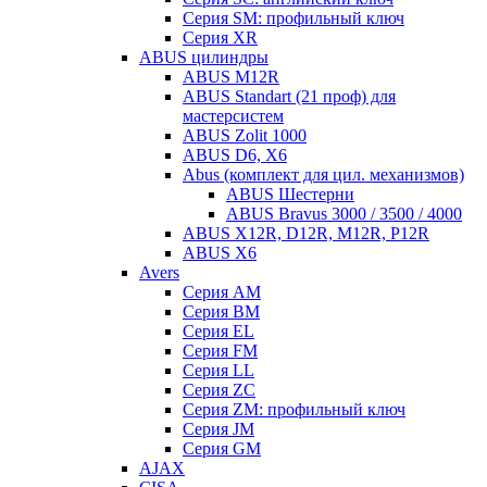
Серия SM: профильный ключ
Серия XR
ABUS цилиндры
ABUS M12R
ABUS Standart (21 проф) для
мастерсистем
ABUS Zolit 1000
ABUS D6, X6
Abus (комплект для цил. механизмов)
ABUS Шестерни
ABUS Bravus 3000 / 3500 / 4000
ABUS X12R, D12R, M12R, P12R
ABUS X6
Avers
Серия AM
Серия BM
Серия EL
Серия FM
Серия LL
Серия ZC
Серия ZM: профильный ключ
Серия JM
Серия GM
AJAX