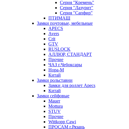
Серия "Кремень"
Серия "Лазурит"
Серия "Сапфир"
ПТИМАШ
Замки почтовые, мебельные
APECS
Avers
Crit
GTV
RUSLOCK
АЛЛЮР, СТАНДАРТ
Прочие
ЧАЗ г.Чебоксары
Нора-М
Китай
Замки рольставни
Замки для роллет Apecs
Китай
Замки сейфовые
Mauer
Mottura
STUV
Прочие
Wittkopp Cawi
ПРОСАМ г.Рязань