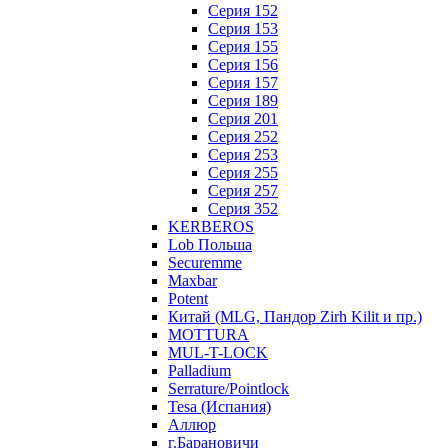
Серия 152
Серия 153
Серия 155
Серия 156
Серия 157
Серия 189
Серия 201
Серия 252
Серия 253
Серия 255
Серия 257
Серия 352
KERBEROS
Lob Польша
Securemme
Maxbar
Potent
Китай (MLG, Пандор Zirh Kilit и пр.)
MOTTURA
MUL-T-LOCK
Palladium
Serrature/Pointlock
Tesa (Испания)
Аллюр
г.Барановичи