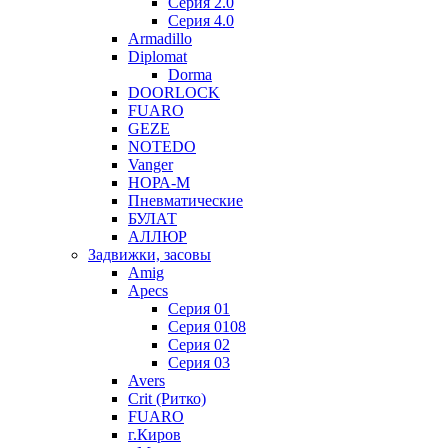
Серия 2.0
Серия 4.0
Armadillo
Diplomat
Dorma
DOORLOCK
FUARO
GEZE
NOTEDO
Vanger
НОРА-М
Пневматические
БУЛАТ
АЛЛЮР
Задвижки, засовы
Amig
Apecs
Серия 01
Серия 0108
Серия 02
Серия 03
Avers
Crit (Ритко)
FUARO
г.Киров