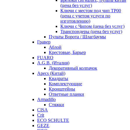
Брелоки сигнализ., пульты китай
(цена без услуг)
Ключи с местом под чип TP00
(цена с учетом услуги по
изготовлению)
Ключи с Чипом (цена без услуг)
Транспондеры (цена без услуг)
Пульты Ворота / Шлагбаумы
Гравер
Аблой
Крестовые, Барьер
FUARO
A.G.B. (Италия)
Декоративный колпачок
Apecs (Китай)
Квадраты
Комплектующие
Кронштейны
Ответные планки
Armadillo
Стяжки
CISA
Crit
ECO SCHULTE
GEZE