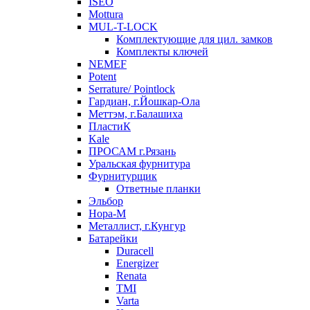
ISEO
Mottura
MUL-T-LOCK
Комплектующие для цил. замков
Комплекты ключей
NEMEF
Potent
Serrature/ Pointlock
Гардиан, г.Йошкар-Ола
Меттэм, г.Балашиха
ПластиК
Kale
ПРОСАМ г.Рязань
Уральская фурнитура
Фурнитурщик
Ответные планки
Эльбор
Нора-М
Металлист, г.Кунгур
Батарейки
Duracell
Energizer
Renata
TMI
Varta