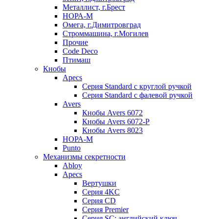
Металлист, г.Брест
НОРА-М
Омега, г.Димитровград
Строммашина, г.Могилев
Прочие
Code Deco
Птимаш
Кнобы
Apecs
Серия Standard с круглой ручкой
Серия Standard с фалевой ручкой
Avers
Кнобы Avers 6072
Кнобы Avers 6072-P
Кнобы Avers 8023
НОРА-М
Punto
Механизмы секретности
Abloy
Apecs
Вертушки
Серия 4KC
Серия CD
Серия Premier
Серия SC: английский ключ