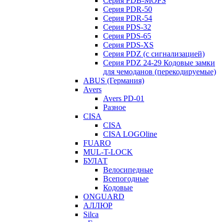
Серия PDB-MOPS
Серия PDR-50
Серия PDR-54
Серия PDS-32
Серия PDS-65
Серия PDS-XS
Серия PDZ (с сигнализацией)
Серия PDZ 24-29 Кодовые замки
для чемоданов (перекодируемые)
ABUS (Германия)
Avers
Avers PD-01
Разное
CISA
CISA
CISA LOGOline
FUARO
MUL-T-LOCK
БУЛАТ
Велосипедные
Всепогодные
Кодовые
ONGUARD
АЛЛЮР
Silca