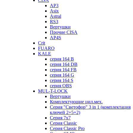
CISA
AP3
Asix
Astral
RS3
Вертушки
Прочие CISA
AP4S
Crit
FUARO
KALE
серия 164 B
серия 164 DB
серия 164 FB
серия 164 G
серия 164 S
серия OBS
MUL-T-LOCK
Вертушки
Комплектующие цил.мех.
Серия "Светофор" 3 in 1 (комплектация
ключей 2+5+2)
Серия 7х7
Серия Classic
Серия Classic Pro