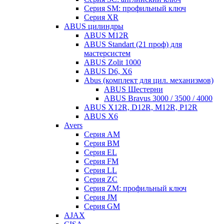
Серия SM: профильный ключ
Серия XR
ABUS цилиндры
ABUS M12R
ABUS Standart (21 проф) для
мастерсистем
ABUS Zolit 1000
ABUS D6, X6
Abus (комплект для цил. механизмов)
ABUS Шестерни
ABUS Bravus 3000 / 3500 / 4000
ABUS X12R, D12R, M12R, P12R
ABUS X6
Avers
Серия AM
Серия BM
Серия EL
Серия FM
Серия LL
Серия ZC
Серия ZM: профильный ключ
Серия JM
Серия GM
AJAX