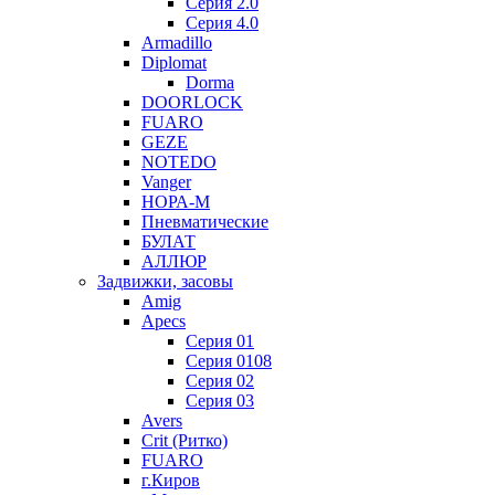
Серия 2.0
Серия 4.0
Armadillo
Diplomat
Dorma
DOORLOCK
FUARO
GEZE
NOTEDO
Vanger
НОРА-М
Пневматические
БУЛАТ
АЛЛЮР
Задвижки, засовы
Amig
Apecs
Серия 01
Серия 0108
Серия 02
Серия 03
Avers
Crit (Ритко)
FUARO
г.Киров