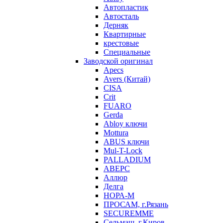
Автопластик
Автосталь
Дерняк
Квартирные
крестовые
Специальные
Заводской оригинал
Apecs
Avers (Китай)
CISA
Crit
FUARO
Gerda
Abloy ключи
Mottura
ABUS ключи
Mul-T-Lock
PALLADIUM
АВЕРС
Аллюр
Делга
НОРА-М
ПРОСАМ, г.Рязань
SECUREMME
Сельмаш, г.Киров