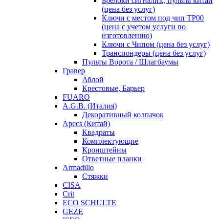
Брелоки сигнализ., пульты китай
(цена без услуг)
Ключи с местом под чип TP00
(цена с учетом услуги по
изготовлению)
Ключи с Чипом (цена без услуг)
Транспондеры (цена без услуг)
Пульты Ворота / Шлагбаумы
Гравер
Аблой
Крестовые, Барьер
FUARO
A.G.B. (Италия)
Декоративный колпачок
Apecs (Китай)
Квадраты
Комплектующие
Кронштейны
Ответные планки
Armadillo
Стяжки
CISA
Crit
ECO SCHULTE
GEZE