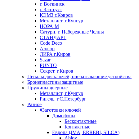
г. Воткинск
г. Златоуст
КЭМЗ г.Ковров
Металлист, г.Кунгур
НОРА-М
Сатурн, г. Набережные Челны
СТАНДАРТ
Code Deco
Аллюр
ЛИРА г.Киров
Sazar
PUNTO
Секрет, г.Киров
Пеналы для ключей, опечатывающие устройства
Бронепластины защитные
Пружины дверные
Металлист, г.Кунгур
Ригель, г.С.Петербург
Разное
#Заготовки ключей
Домофоны
Бесконтактные
Контактные
Европа (JMA, ERREBI, SILCA)
Abloy