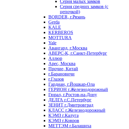
Серия малых замков
Серия средних замков (с
цепочкой)
BORDER, г.Рязань
Gerda
KALE
KERBEROS
MOTTURA
Yale
Авангард, г.Москва
АВЕРС-К, г.Санкт-Петербург
Аллюр
Арес, Москва
Прочие, Китай
г.Барановичи
г.Глазов
Гардиан, г.Йошкар-Ола
ГЕРИОН г.Железнодорожный
Гюрал, г.Ростов-на-Дону
ДЕЛГА г.С.Петербург
ЗЕНИТ г.Дмитровград
КЛАСС г.Железнодорожный
КЭМЗ г.Калуга
КЭМЗ г.Ковров
МЕТТЭМ г.Балашиха