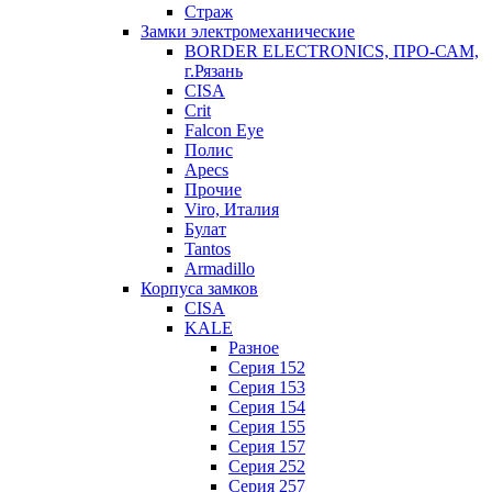
Страж
Замки электромеханические
BORDER ELECTRONICS, ПРО-САМ,
г.Рязань
CISA
Crit
Falcon Eye
Полис
Apecs
Прочие
Viro, Италия
Булат
Tantos
Armadillo
Корпуса замков
CISA
KALE
Разное
Серия 152
Серия 153
Серия 154
Серия 155
Серия 157
Серия 252
Серия 257