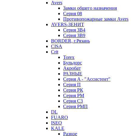
Avers
Замки общего назначения
Серия 08
Противопожарные замки Avers
AVERS-ЗЕНИТ
Серия ЗВ4
Серия ЗВ9
BORDER, г.Рязань
CISA
Crit
Torex
Бульдорс
Акробат
РАЗНЫЕ
Серия A - "Ассистент"
Серия П
Серия РК
Серия РМ
Серия С3
Серия РМП
DL
FUARO
ISEO
KALE
Разное