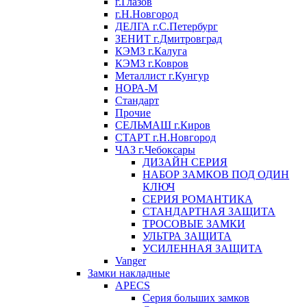
г.Глазов
г.Н.Новгород
ДЕЛГА г.С.Петербург
ЗЕНИТ г.Дмитровград
КЭМЗ г.Калуга
КЭМЗ г.Ковров
Металлист г.Кунгур
НОРА-М
Стандарт
Прочие
СЕЛЬМАШ г.Киров
СТАРТ г.Н.Новгород
ЧАЗ г.Чебоксары
ДИЗАЙН СЕРИЯ
НАБОР ЗАМКОВ ПОД ОДИН
КЛЮЧ
СЕРИЯ РОМАНТИКА
СТАНДАРТНАЯ ЗАЩИТА
ТРОСОВЫЕ ЗАМКИ
УЛЬТРА ЗАЩИТА
УСИЛЕННАЯ ЗАЩИТА
Vanger
Замки накладные
APECS
Серия больших замков