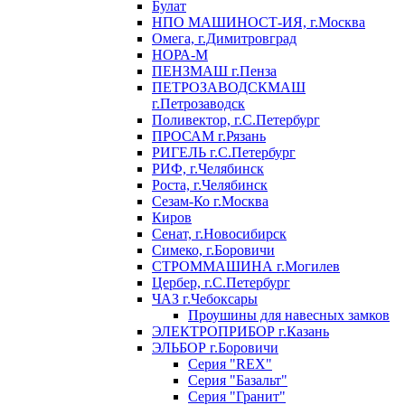
Булат
НПО МАШИНОСТ-ИЯ, г.Москва
Омега, г.Димитровград
НОРА-М
ПЕНЗМАШ г.Пенза
ПЕТРОЗАВОДСКМАШ
г.Петрозаводск
Поливектор, г.С.Петербург
ПРОСАМ г.Рязань
РИГЕЛЬ г.С.Петербург
РИФ, г.Челябинск
Роста, г.Челябинск
Сезам-Ко г.Москва
Киров
Сенат, г.Новосибирск
Симеко, г.Боровичи
СТРОММАШИНА г.Могилев
Цербер, г.С.Петербург
ЧАЗ г.Чебоксары
Проушины для навесных замков
ЭЛЕКТРОПРИБОР г.Казань
ЭЛЬБОР г.Боровичи
Серия "REX"
Серия "Базальт"
Серия "Гранит"