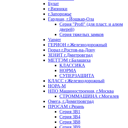
Булат
г.Вязники
г.Запорожье
Гардиан, г.Йошкар-Ола
Серия "Profi" (для пласт. и алюм
дверей)
Серия тяжелых замков
Vanger
ГЕРИОН г.Железнодорожный
Гюрал г.Ростов-на-Дону
ЗЕНИТ г.Дмитровград
МЕТТЭМ г.Балашиха
КЛАССИКА
НОРМА
СУПЕРЗАЩИТА
КЛАСС г.Железнодорожный
НОРА-М
НПО Машиностроения, г.Москва
СТРОММАШИНА г.Могилев
Омега, г.Димитровград
ПРОСАМ г.Рязань
Серия ЗВ1
Серия ЗВ4
Серия ЗВ8
Серия ЗВ9