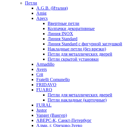
Петли
A.G.B. (Италия)
Amig
Apecs
Ввертные петли
Колпачки декоративные
Линия INOX
Линия Standard
Линия Standard с фигурной заглушкой
Накладные петли (без врезки)
Петли для металлических дверей
Петли скрытой установки
Armadillo
Avers
Crit
Fratelli Comunello
FRIDAVO
FUARO
Петли для металлических дверей
Петли накладные (карточные)
FURAL
Justor
Vanger (Вангер)
АВЕРС-К, Санкт-Петербург
Алми, г. Орехово-Зуево