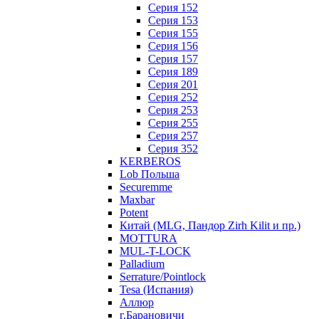
Серия 152
Серия 153
Серия 155
Серия 156
Серия 157
Серия 189
Серия 201
Серия 252
Серия 253
Серия 255
Серия 257
Серия 352
KERBEROS
Lob Польша
Securemme
Maxbar
Potent
Китай (MLG, Пандор Zirh Kilit и пр.)
MOTTURA
MUL-T-LOCK
Palladium
Serrature/Pointlock
Tesa (Испания)
Аллюр
г.Барановичи