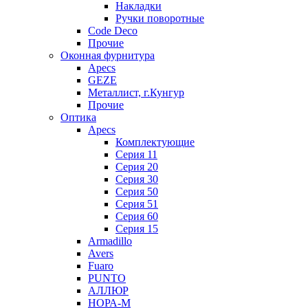
Накладки
Ручки поворотные
Code Deco
Прочие
Оконная фурнитура
Apecs
GEZE
Металлист, г.Кунгур
Прочие
Оптика
Apecs
Комплектующие
Серия 11
Серия 20
Серия 30
Серия 50
Серия 51
Серия 60
Серия 15
Armadillo
Avers
Fuaro
PUNTO
АЛЛЮР
НОРА-М