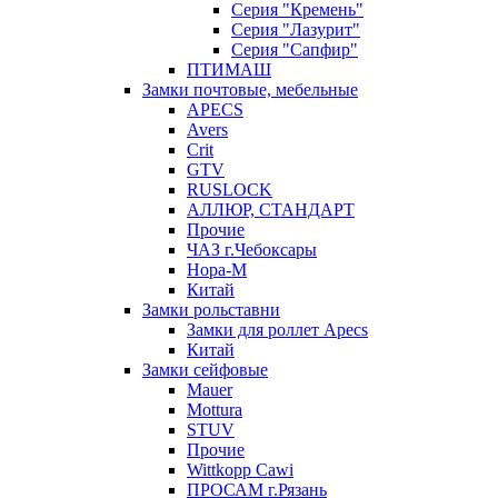
Серия "Кремень"
Серия "Лазурит"
Серия "Сапфир"
ПТИМАШ
Замки почтовые, мебельные
APECS
Avers
Crit
GTV
RUSLOCK
АЛЛЮР, СТАНДАРТ
Прочие
ЧАЗ г.Чебоксары
Нора-М
Китай
Замки рольставни
Замки для роллет Apecs
Китай
Замки сейфовые
Mauer
Mottura
STUV
Прочие
Wittkopp Cawi
ПРОСАМ г.Рязань