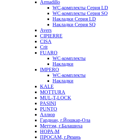
Armadillo
WC-комплекты Серия LD
WC-комплекты Серия SQ
Накладки Серия LD
Накладки Серия SQ
Avers
CIPIERRE
CISA
Crit
FUARO
WC-комплекты
Накладки
IMPERO
WC-комплекты
Накладки
KALE
MOTTURA
MUL-T-LOCK
PASINI
PUNTO
Аллюр
Гардиан, г.Йошкар-Ола
Меттэм, г.Балашиха
НОРА-М
ПРОСАМ, г.Рязань