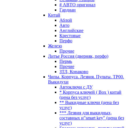
# АВТО оригинал
Гардиан
Китай
Аблой
Авто
Английские
Крестовые
Перфо
Железо
Прочие
Литье Россия (дверняк, перфо)
Пермь
Прочие
ЗТЛ, Конаково
Чипы. Корпуса. Лезвия. Пульты. TP00.
Выкидухи
Автоключи с ДУ
* Корпуса ключей ( Box ) китай
(цена без услуг)
** Выкидные ключи (цена без
услуг)
*** Лезвия для выкидных,
составных и"smart key" (цена без
услуг)