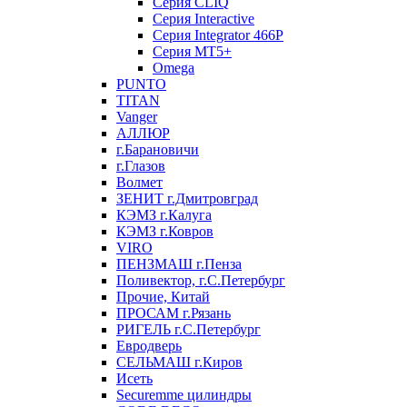
Серия CLIQ
Серия Interactive
Серия Integrator 466P
Серия MT5+
Omega
PUNTO
TITAN
Vanger
АЛЛЮР
г.Барановичи
г.Глазов
Волмет
ЗЕНИТ г.Дмитровград
КЭМЗ г.Калуга
КЭМЗ г.Ковров
VIRO
ПЕНЗМАШ г.Пенза
Поливектор, г.С.Петербург
Прочие, Китай
ПРОСАМ г.Рязань
РИГЕЛЬ г.С.Петербург
Евродверь
СЕЛЬМАШ г.Киров
Исеть
Securemme цилиндры