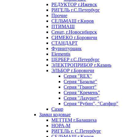
РЕДУКТОР г.Ижевск
РИГЕЛЬ г.С.Петербург
Прочие
СЕЛЬМАШ г.Киров
ПТИМАШ
Сенат, г.Новосибирск
СИМЕКО г.Боровичи
СТАНДАРТ
Фурнитурщик
Elementis
ЦЕРБЕР г.С.Петербург
ЭЛЕКТРОПРИБОР г.Казань
ЭЛЬБОР г.Боровичи
Серия "REX"
Серия "Базальт"
Серия "Гранит"
Серия "Кремень"
Серия "Лазурит"
Серия "Рубин", "Сапфир"
Сазар
Замки кодовые
МЕТТЕМ г.Балашиха
НОРА-М
РИГЕЛЬ г. С.Петербург
СЕЛЬМАШ г.Киров