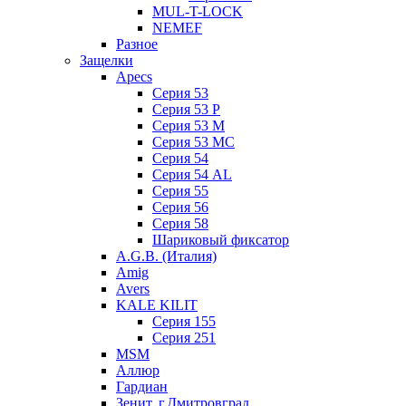
MUL-T-LOCK
NEMEF
Разное
Защелки
Apecs
Серия 53
Серия 53 P
Серия 53 М
Серия 53 МC
Серия 54
Серия 54 AL
Серия 55
Серия 56
Серия 58
Шариковый фиксатор
A.G.B. (Италия)
Amig
Avers
KALE KILIT
Серия 155
Серия 251
MSM
Аллюр
Гардиан
Зенит, г.Дмитровград