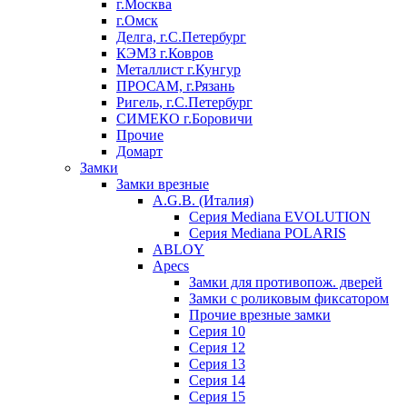
г.Москва
г.Омск
Делга, г.С.Петербург
КЭМЗ г.Ковров
Металлист г.Кунгур
ПРОСАМ, г.Рязань
Ригель, г.С.Петербург
СИМЕКО г.Боровичи
Прочие
Домарт
Замки
Замки врезные
A.G.B. (Италия)
Серия Mediana EVOLUTION
Серия Mediana POLARIS
ABLOY
Apecs
Замки для противопож. дверей
Замки с роликовым фиксатором
Прочие врезные замки
Серия 10
Серия 12
Серия 13
Серия 14
Серия 15