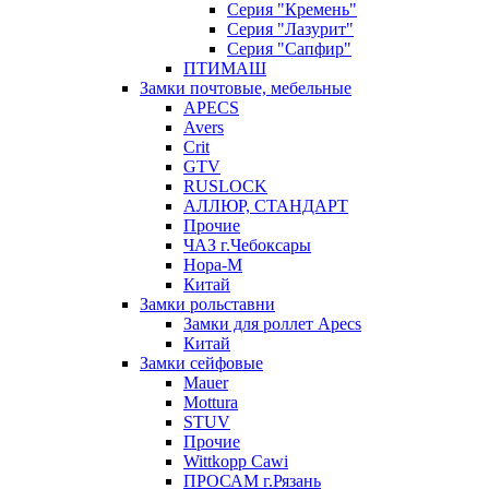
Серия "Кремень"
Серия "Лазурит"
Серия "Сапфир"
ПТИМАШ
Замки почтовые, мебельные
APECS
Avers
Crit
GTV
RUSLOCK
АЛЛЮР, СТАНДАРТ
Прочие
ЧАЗ г.Чебоксары
Нора-М
Китай
Замки рольставни
Замки для роллет Apecs
Китай
Замки сейфовые
Mauer
Mottura
STUV
Прочие
Wittkopp Cawi
ПРОСАМ г.Рязань