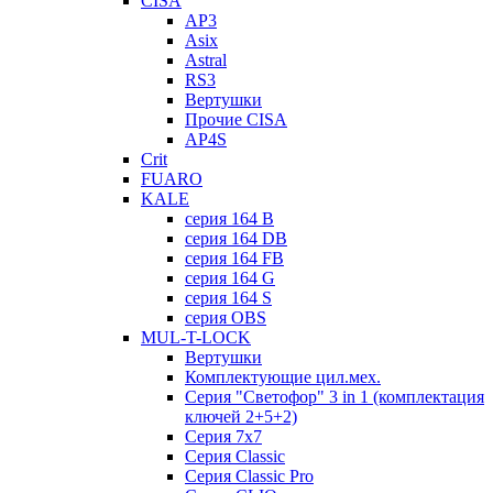
CISA
AP3
Asix
Astral
RS3
Вертушки
Прочие CISA
AP4S
Crit
FUARO
KALE
серия 164 B
серия 164 DB
серия 164 FB
серия 164 G
серия 164 S
серия OBS
MUL-T-LOCK
Вертушки
Комплектующие цил.мех.
Серия "Светофор" 3 in 1 (комплектация
ключей 2+5+2)
Серия 7х7
Серия Classic
Серия Classic Pro