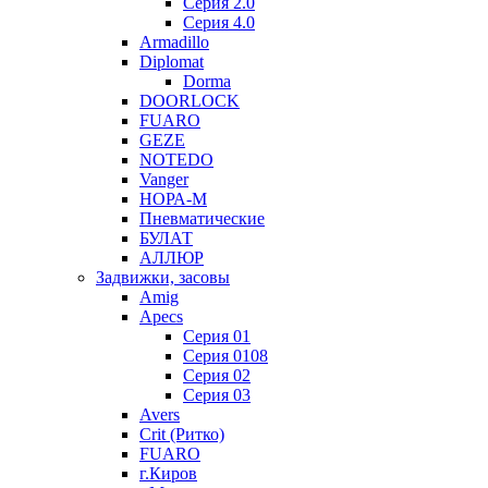
Серия 2.0
Серия 4.0
Armadillo
Diplomat
Dorma
DOORLOCK
FUARO
GEZE
NOTEDO
Vanger
НОРА-М
Пневматические
БУЛАТ
АЛЛЮР
Задвижки, засовы
Amig
Apecs
Серия 01
Серия 0108
Серия 02
Серия 03
Avers
Crit (Ритко)
FUARO
г.Киров