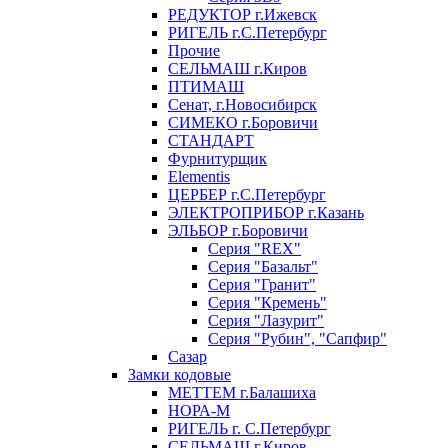
РЕДУКТОР г.Ижевск
РИГЕЛЬ г.С.Петербург
Прочие
СЕЛЬМАШ г.Киров
ПТИМАШ
Сенат, г.Новосибирск
СИМЕКО г.Боровичи
СТАНДАРТ
Фурнитурщик
Elementis
ЦЕРБЕР г.С.Петербург
ЭЛЕКТРОПРИБОР г.Казань
ЭЛЬБОР г.Боровичи
Серия "REX"
Серия "Базальт"
Серия "Гранит"
Серия "Кремень"
Серия "Лазурит"
Серия "Рубин", "Сапфир"
Сазар
Замки кодовые
МЕТТЕМ г.Балашиха
НОРА-М
РИГЕЛЬ г. С.Петербург
СЕЛЬМАШ г.Киров