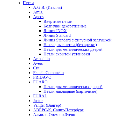
Петли
A.G.B. (Италия)
Amig
Apecs
Ввертные петли
Колпачки декоративные
Линия INOX
Линия Standard
Линия Standard с фигурной заглушкой
Накладные петли (без врезки)
Петли для металлических дверей
Петли скрытой установки
Armadillo
Avers
Crit
Fratelli Comunello
FRIDAVO
FUARO
Петли для металлических дверей
Петли накладные (карточные)
FURAL
Justor
Vanger (Вангер)
АВЕРС-К, Санкт-Петербург
Алми, г. Орехово-Зуево