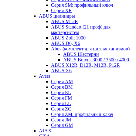
Серия SM: профильный ключ
Серия XR
ABUS цилиндры
ABUS M12R
ABUS Standart (21 проф) для
мастерсистем
ABUS Zolit 1000
ABUS D6, X6
Abus (комплект для цил. механизмов)
ABUS Шестерни
ABUS Bravus 3000 / 3500 / 4000
ABUS X12R, D12R, M12R, P12R
ABUS X6
Avers
Серия AM
Серия BM
Серия EL
Серия FM
Серия LL
Серия ZC
Серия ZM: профильный ключ
Серия JM
Серия GM
AJAX