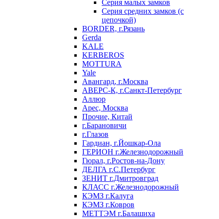
Серия малых замков
Серия средних замков (с
цепочкой)
BORDER, г.Рязань
Gerda
KALE
KERBEROS
MOTTURA
Yale
Авангард, г.Москва
АВЕРС-К, г.Санкт-Петербург
Аллюр
Арес, Москва
Прочие, Китай
г.Барановичи
г.Глазов
Гардиан, г.Йошкар-Ола
ГЕРИОН г.Железнодорожный
Гюрал, г.Ростов-на-Дону
ДЕЛГА г.С.Петербург
ЗЕНИТ г.Дмитровград
КЛАСС г.Железнодорожный
КЭМЗ г.Калуга
КЭМЗ г.Ковров
МЕТТЭМ г.Балашиха