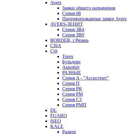
Avers
Замки общего назначения
Серия 08
Противопожарные замки Avers
AVERS-ЗЕНИТ
Серия ЗВ4
Серия ЗВ9
BORDER, г.Рязань
CISA
Crit
Torex
Бульдорс
Акробат
РАЗНЫЕ
Серия A - "Ассистент"
Серия П
Серия РК
Серия РМ
Серия С3
Серия РМП
DL
FUARO
ISEO
KALE
Разное