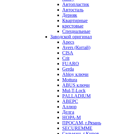
Автопластик
Автосталь
Дерняк
Квартирные
крестовые
Специальные
Заводской оригинал
Apecs
Avers (Китай)
CISA
Crit
FUARO
Gerda
Abloy ключи
Mottura
ABUS ключи
Mul-T-Lock
PALLADIUM
АВЕРС
Аллюр
Делга
НОРА-М
ПРОСАМ, г.Рязань
SECUREMME
Сельмаш, г.Киров