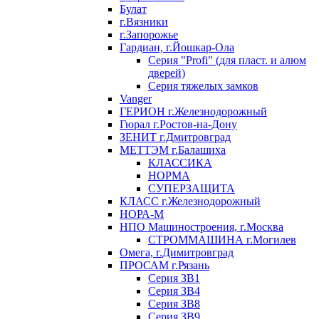
Булат
г.Вязники
г.Запорожье
Гардиан, г.Йошкар-Ола
Серия "Profi" (для пласт. и алюм
дверей)
Серия тяжелых замков
Vanger
ГЕРИОН г.Железнодорожный
Гюрал г.Ростов-на-Дону
ЗЕНИТ г.Дмитровград
МЕТТЭМ г.Балашиха
КЛАССИКА
НОРМА
СУПЕРЗАЩИТА
КЛАСС г.Железнодорожный
НОРА-М
НПО Машиностроения, г.Москва
СТРОММАШИНА г.Могилев
Омега, г.Димитровград
ПРОСАМ г.Рязань
Серия ЗВ1
Серия ЗВ4
Серия ЗВ8
Серия ЗВ9