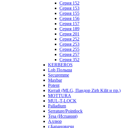
Серия 152
Серия 153
Серия 155
Серия 156
Серия 157
Серия 189
Серия 201
Серия 252
Серия 253
Серия 255
Серия 257
Серия 352
KERBEROS
Lob Польша
Securemme
Maxbar
Potent
Китай (MLG, Пандор Zirh Kilit и пр.)
MOTTURA
MUL-T-LOCK
Palladium
Serrature/Pointlock
Tesa (Испания)
Аллюр
г.Барановичи