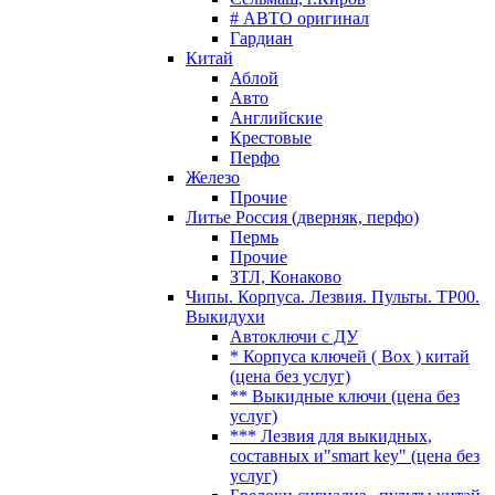
# АВТО оригинал
Гардиан
Китай
Аблой
Авто
Английские
Крестовые
Перфо
Железо
Прочие
Литье Россия (дверняк, перфо)
Пермь
Прочие
ЗТЛ, Конаково
Чипы. Корпуса. Лезвия. Пульты. TP00.
Выкидухи
Автоключи с ДУ
* Корпуса ключей ( Box ) китай
(цена без услуг)
** Выкидные ключи (цена без
услуг)
*** Лезвия для выкидных,
составных и"smart key" (цена без
услуг)