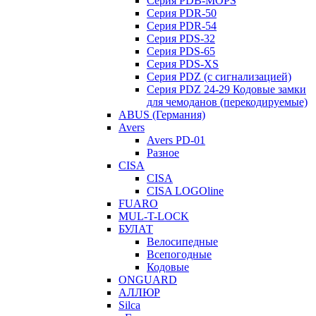
Серия PDB-MOPS
Серия PDR-50
Серия PDR-54
Серия PDS-32
Серия PDS-65
Серия PDS-XS
Серия PDZ (с сигнализацией)
Серия PDZ 24-29 Кодовые замки
для чемоданов (перекодируемые)
ABUS (Германия)
Avers
Avers PD-01
Разное
CISA
CISA
CISA LOGOline
FUARO
MUL-T-LOCK
БУЛАТ
Велосипедные
Всепогодные
Кодовые
ONGUARD
АЛЛЮР
Silca