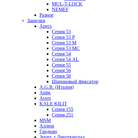
MUL-T-LOCK
NEMEF
Разное
Защелки
Apecs
Серия 53
Серия 53 P
Серия 53 М
Серия 53 МC
Серия 54
Серия 54 AL
Серия 55
Серия 56
Серия 58
Шариковый фиксатор
A.G.B. (Италия)
Amig
Avers
KALE KILIT
Серия 155
Серия 251
MSM
Аллюр
Гардиан
Зенит, г.Дмитровград