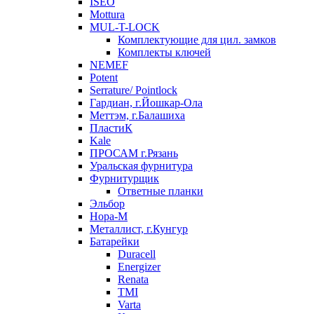
ISEO
Mottura
MUL-T-LOCK
Комплектующие для цил. замков
Комплекты ключей
NEMEF
Potent
Serrature/ Pointlock
Гардиан, г.Йошкар-Ола
Меттэм, г.Балашиха
ПластиК
Kale
ПРОСАМ г.Рязань
Уральская фурнитура
Фурнитурщик
Ответные планки
Эльбор
Нора-М
Металлист, г.Кунгур
Батарейки
Duracell
Energizer
Renata
TMI
Varta