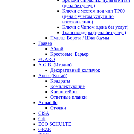
Брелоки сигнализ., пульты китай
(цена без услуг)
Ключи с местом под чип TP00
(цена с учетом услуги по
изготовлению)
Ключи с Чипом (цена без услуг)
Транспондеры (цена без услуг)
Пульты Ворота / Шлагбаумы
Гравер
Аблой
Крестовые, Барьер
FUARO
A.G.B. (Италия)
Декоративный колпачок
Apecs (Китай)
Квадраты
Комплектующие
Кронштейны
Ответные планки
Armadillo
Стяжки
CISA
Crit
ECO SCHULTE
GEZE