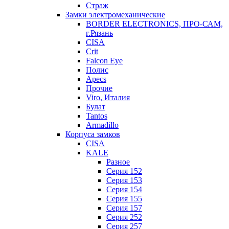
Страж
Замки электромеханические
BORDER ELECTRONICS, ПРО-САМ,
г.Рязань
CISA
Crit
Falcon Eye
Полис
Apecs
Прочие
Viro, Италия
Булат
Tantos
Armadillo
Корпуса замков
CISA
KALE
Разное
Серия 152
Серия 153
Серия 154
Серия 155
Серия 157
Серия 252
Серия 257