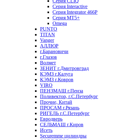
Серия CLIQ
Серия Interactive
Серия Integrator 466P
Серия MT5+
Omega
PUNTO
TITAN
Vanger
АЛЛЮР
г.Барановичи
г.Глазов
Волмет
ЗЕНИТ г.Дмитровград
КЭМЗ г.Калуга
КЭМЗ г.Ковров
VIRO
ПЕНЗМАШ г.Пенза
Поливектор, г.С.Петербург
Прочие, Китай
ПРОСАМ г.Рязань
РИГЕЛЬ г.С.Петербург
Евродверь
СЕЛЬМАШ г.Киров
Исеть
Securemme цилиндры