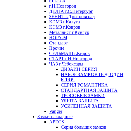
г.Глазов
г.Н.Новгород
ДЕЛГА г.С.Петербург
ЗЕНИТ г.Дмитровград
КЭМЗ г.Калуга
КЭМЗ г.Ковров
Металлист г.Кунгур
НОРА-М
Стандарт
Прочие
СЕЛЬМАШ г.Киров
СТАРТ г.Н.Новгород
ЧАЗ г.Чебоксары
ДИЗАЙН СЕРИЯ
НАБОР ЗАМКОВ ПОД ОДИН
КЛЮЧ
СЕРИЯ РОМАНТИКА
СТАНДАРТНАЯ ЗАЩИТА
ТРОСОВЫЕ ЗАМКИ
УЛЬТРА ЗАЩИТА
УСИЛЕННАЯ ЗАЩИТА
Vanger
Замки накладные
APECS
Серия больших замков