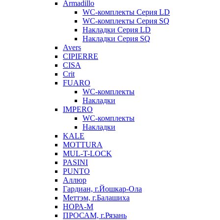
Armadillo
WC-комплекты Серия LD
WC-комплекты Серия SQ
Накладки Серия LD
Накладки Серия SQ
Avers
CIPIERRE
CISA
Crit
FUARO
WC-комплекты
Накладки
IMPERO
WC-комплекты
Накладки
KALE
MOTTURA
MUL-T-LOCK
PASINI
PUNTO
Аллюр
Гардиан, г.Йошкар-Ола
Меттэм, г.Балашиха
НОРА-М
ПРОСАМ, г.Рязань