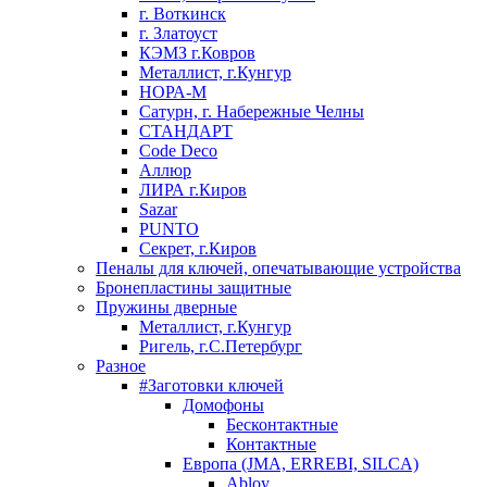
г. Воткинск
г. Златоуст
КЭМЗ г.Ковров
Металлист, г.Кунгур
НОРА-М
Сатурн, г. Набережные Челны
СТАНДАРТ
Code Deco
Аллюр
ЛИРА г.Киров
Sazar
PUNTO
Секрет, г.Киров
Пеналы для ключей, опечатывающие устройства
Бронепластины защитные
Пружины дверные
Металлист, г.Кунгур
Ригель, г.С.Петербург
Разное
#Заготовки ключей
Домофоны
Бесконтактные
Контактные
Европа (JMA, ERREBI, SILCA)
Abloy