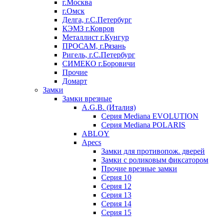
г.Москва
г.Омск
Делга, г.С.Петербург
КЭМЗ г.Ковров
Металлист г.Кунгур
ПРОСАМ, г.Рязань
Ригель, г.С.Петербург
СИМЕКО г.Боровичи
Прочие
Домарт
Замки
Замки врезные
A.G.B. (Италия)
Серия Mediana EVOLUTION
Серия Mediana POLARIS
ABLOY
Apecs
Замки для противопож. дверей
Замки с роликовым фиксатором
Прочие врезные замки
Серия 10
Серия 12
Серия 13
Серия 14
Серия 15