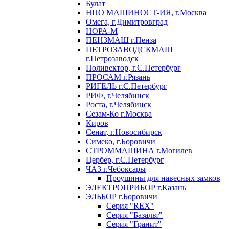
Булат
НПО МАШИНОСТ-ИЯ, г.Москва
Омега, г.Димитровград
НОРА-М
ПЕНЗМАШ г.Пенза
ПЕТРОЗАВОДСКМАШ
г.Петрозаводск
Поливектор, г.С.Петербург
ПРОСАМ г.Рязань
РИГЕЛЬ г.С.Петербург
РИФ, г.Челябинск
Роста, г.Челябинск
Сезам-Ко г.Москва
Киров
Сенат, г.Новосибирск
Симеко, г.Боровичи
СТРОММАШИНА г.Могилев
Цербер, г.С.Петербург
ЧАЗ г.Чебоксары
Проушины для навесных замков
ЭЛЕКТРОПРИБОР г.Казань
ЭЛЬБОР г.Боровичи
Серия "REX"
Серия "Базальт"
Серия "Гранит"