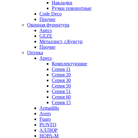
Накладки
Ручки поворотные
Code Deco
Прочие
Оконная фурнитура
Apecs
GEZE
Металлист, г.Кунгур
Прочие
Оптика
Apecs
Комплектующие
Серия 11
Серия 20
Серия 30
Серия 50
Серия 51
Серия 60
Серия 15
Armadillo
Avers
Fuaro
PUNTO
АЛЛЮР
НОРА-М