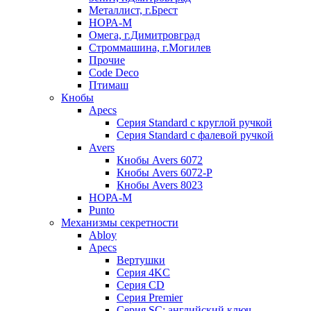
Металлист, г.Брест
НОРА-М
Омега, г.Димитровград
Строммашина, г.Могилев
Прочие
Code Deco
Птимаш
Кнобы
Apecs
Серия Standard с круглой ручкой
Серия Standard с фалевой ручкой
Avers
Кнобы Avers 6072
Кнобы Avers 6072-P
Кнобы Avers 8023
НОРА-М
Punto
Механизмы секретности
Abloy
Apecs
Вертушки
Серия 4KC
Серия CD
Серия Premier
Серия SC: английский ключ