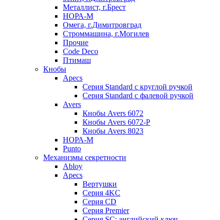
Металлист, г.Брест
НОРА-М
Омега, г.Димитровград
Строммашина, г.Могилев
Прочие
Code Deco
Птимаш
Кнобы
Apecs
Серия Standard с круглой ручкой
Серия Standard с фалевой ручкой
Avers
Кнобы Avers 6072
Кнобы Avers 6072-P
Кнобы Avers 8023
НОРА-М
Punto
Механизмы секретности
Abloy
Apecs
Вертушки
Серия 4KC
Серия CD
Серия Premier
Серия SC: английский ключ