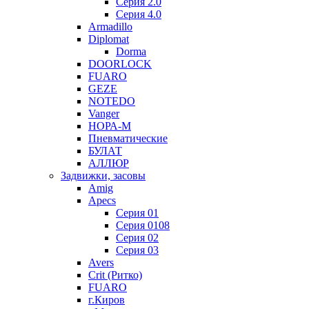
Серия 2.0
Серия 4.0
Armadillo
Diplomat
Dorma
DOORLOCK
FUARO
GEZE
NOTEDO
Vanger
НОРА-М
Пневматические
БУЛАТ
АЛЛЮР
Задвижки, засовы
Amig
Apecs
Серия 01
Серия 0108
Серия 02
Серия 03
Avers
Crit (Ритко)
FUARO
г.Киров