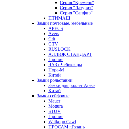
Серия "Кремень"
Серия "Лазурит"
Серия "Сапфир"
ПТИМАШ
Замки почтовые, мебельные
APECS
Avers
Crit
GTV
RUSLOCK
АЛЛЮР, СТАНДАРТ
Прочие
ЧАЗ г.Чебоксары
Нора-М
Китай
Замки рольставни
Замки для роллет Apecs
Китай
Замки сейфовые
Mauer
Mottura
STUV
Прочие
Wittkopp Cawi
ПРОСАМ г.Рязань