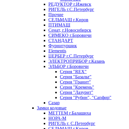
РЕДУКТОР г.Ижевск
РИГЕЛЬ г.С.Петербург
Прочие
СЕЛЬМАШ г.Киров
ПТИМАШ
Сенат, г.Новосибирск
СИМЕКО г.Боровичи
СТАНДАРТ
Фурнитурщик
Elementis
ЦЕРБЕР г.С.Петербург
ЭЛЕКТРОПРИБОР г.Казань
ЭЛЬБОР г.Боровичи
Серия "REX"
Серия "Базальт"
Серия "Гранит"
Серия "Кремень"
Серия "Лазурит"
Серия "Рубин", "Сапфир"
Сазар
Замки кодовые
МЕТТЕМ г.Балашиха
НОРА-М
РИГЕЛЬ г. С.Петербург
СЕЛЬМАШ г.Киров