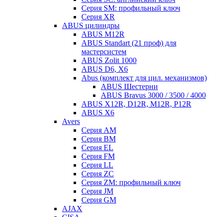
Серия SM: профильный ключ
Серия XR
ABUS цилиндры
ABUS M12R
ABUS Standart (21 проф) для
мастерсистем
ABUS Zolit 1000
ABUS D6, X6
Abus (комплект для цил. механизмов)
ABUS Шестерни
ABUS Bravus 3000 / 3500 / 4000
ABUS X12R, D12R, M12R, P12R
ABUS X6
Avers
Серия AM
Серия BM
Серия EL
Серия FM
Серия LL
Серия ZC
Серия ZM: профильный ключ
Серия JM
Серия GM
AJAX