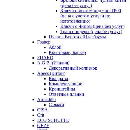
Брелоки сигнализ., пульты китай
(цена без услуг)
Ключи с местом под чип TP00
(цена с учетом услуги по
изготовлению)
Ключи с Чипом (цена без услуг)
Транспондеры (цена без услуг)
Пульты Ворота / Шлагбаумы
Гравер
Аблой
Крестовые, Барьер
FUARO
A.G.B. (Италия)
Декоративный колпачок
Apecs (Китай)
Квадраты
Комплектующие
Кронштейны
Ответные планки
Armadillo
Стяжки
CISA
Crit
ECO SCHULTE
GEZE