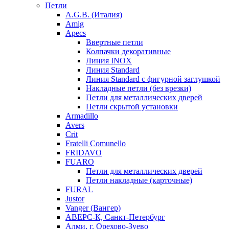
Петли
A.G.B. (Италия)
Amig
Apecs
Ввертные петли
Колпачки декоративные
Линия INOX
Линия Standard
Линия Standard с фигурной заглушкой
Накладные петли (без врезки)
Петли для металлических дверей
Петли скрытой установки
Armadillo
Avers
Crit
Fratelli Comunello
FRIDAVO
FUARO
Петли для металлических дверей
Петли накладные (карточные)
FURAL
Justor
Vanger (Вангер)
АВЕРС-К, Санкт-Петербург
Алми, г. Орехово-Зуево