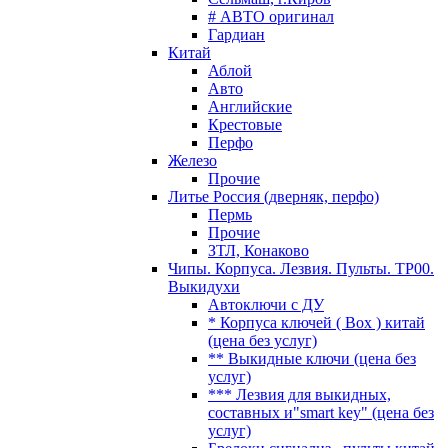
# АВТО оригинал
Гардиан
Китай
Аблой
Авто
Английские
Крестовые
Перфо
Железо
Прочие
Литье Россия (дверняк, перфо)
Пермь
Прочие
ЗТЛ, Конаково
Чипы. Корпуса. Лезвия. Пульты. TP00.
Выкидухи
Автоключи с ДУ
* Корпуса ключей ( Box ) китай
(цена без услуг)
** Выкидные ключи (цена без
услуг)
*** Лезвия для выкидных,
составных и"smart key" (цена без
услуг)