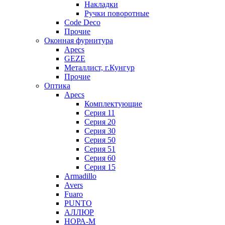
Накладки
Ручки поворотные
Code Deco
Прочие
Оконная фурнитура
Apecs
GEZE
Металлист, г.Кунгур
Прочие
Оптика
Apecs
Комплектующие
Серия 11
Серия 20
Серия 30
Серия 50
Серия 51
Серия 60
Серия 15
Armadillo
Avers
Fuaro
PUNTO
АЛЛЮР
НОРА-М