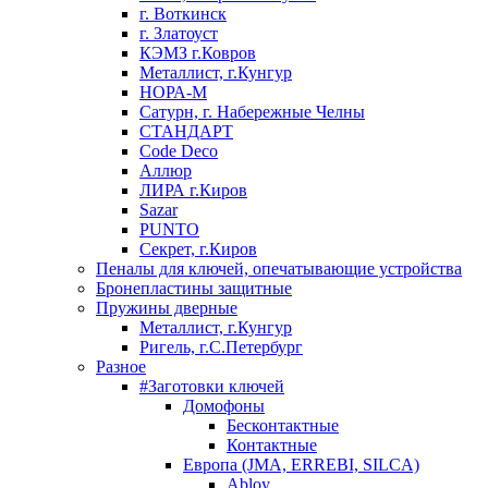
г. Воткинск
г. Златоуст
КЭМЗ г.Ковров
Металлист, г.Кунгур
НОРА-М
Сатурн, г. Набережные Челны
СТАНДАРТ
Code Deco
Аллюр
ЛИРА г.Киров
Sazar
PUNTO
Секрет, г.Киров
Пеналы для ключей, опечатывающие устройства
Бронепластины защитные
Пружины дверные
Металлист, г.Кунгур
Ригель, г.С.Петербург
Разное
#Заготовки ключей
Домофоны
Бесконтактные
Контактные
Европа (JMA, ERREBI, SILCA)
Abloy