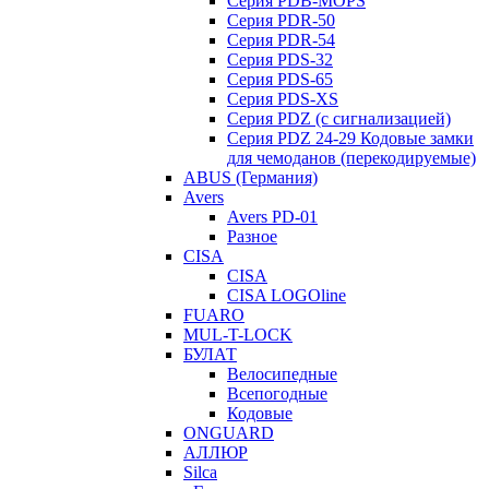
Серия PDB-MOPS
Серия PDR-50
Серия PDR-54
Серия PDS-32
Серия PDS-65
Серия PDS-XS
Серия PDZ (с сигнализацией)
Серия PDZ 24-29 Кодовые замки
для чемоданов (перекодируемые)
ABUS (Германия)
Avers
Avers PD-01
Разное
CISA
CISA
CISA LOGOline
FUARO
MUL-T-LOCK
БУЛАТ
Велосипедные
Всепогодные
Кодовые
ONGUARD
АЛЛЮР
Silca