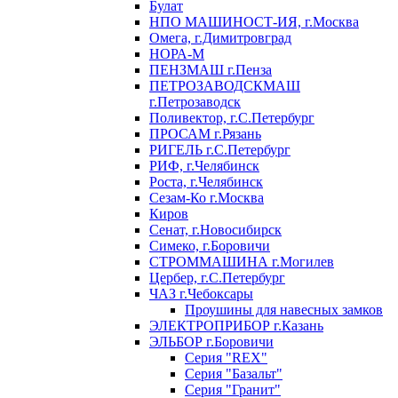
Булат
НПО МАШИНОСТ-ИЯ, г.Москва
Омега, г.Димитровград
НОРА-М
ПЕНЗМАШ г.Пенза
ПЕТРОЗАВОДСКМАШ
г.Петрозаводск
Поливектор, г.С.Петербург
ПРОСАМ г.Рязань
РИГЕЛЬ г.С.Петербург
РИФ, г.Челябинск
Роста, г.Челябинск
Сезам-Ко г.Москва
Киров
Сенат, г.Новосибирск
Симеко, г.Боровичи
СТРОММАШИНА г.Могилев
Цербер, г.С.Петербург
ЧАЗ г.Чебоксары
Проушины для навесных замков
ЭЛЕКТРОПРИБОР г.Казань
ЭЛЬБОР г.Боровичи
Серия "REX"
Серия "Базальт"
Серия "Гранит"