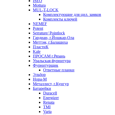
ISEO
Mottura
MUL-T-LOCK
Комплектующие для цил. замков
Комплекты ключей
NEMEF
Potent
Serrature/ Pointlock
Гардиан, г.Йошкар-Ола
Меттэм, г.Балашиха
ПластиК
Kale
ПРОСАМ г.Рязань
Уральская фурнитура
Фурнитурщик
Ответные планки
Эльбор
Нора-М
Металлист, г.Кунгур
Батарейки
Duracell
Energizer
Renata
TMI
Varta