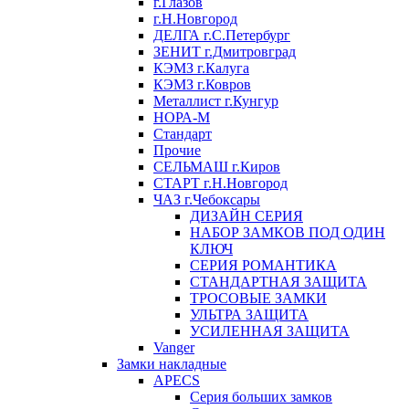
г.Глазов
г.Н.Новгород
ДЕЛГА г.С.Петербург
ЗЕНИТ г.Дмитровград
КЭМЗ г.Калуга
КЭМЗ г.Ковров
Металлист г.Кунгур
НОРА-М
Стандарт
Прочие
СЕЛЬМАШ г.Киров
СТАРТ г.Н.Новгород
ЧАЗ г.Чебоксары
ДИЗАЙН СЕРИЯ
НАБОР ЗАМКОВ ПОД ОДИН
КЛЮЧ
СЕРИЯ РОМАНТИКА
СТАНДАРТНАЯ ЗАЩИТА
ТРОСОВЫЕ ЗАМКИ
УЛЬТРА ЗАЩИТА
УСИЛЕННАЯ ЗАЩИТА
Vanger
Замки накладные
APECS
Серия больших замков