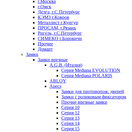
г.Москва
г.Омск
Делга, г.С.Петербург
КЭМЗ г.Ковров
Металлист г.Кунгур
ПРОСАМ, г.Рязань
Ригель, г.С.Петербург
СИМЕКО г.Боровичи
Прочие
Домарт
Замки
Замки врезные
A.G.B. (Италия)
Серия Mediana EVOLUTION
Серия Mediana POLARIS
ABLOY
Apecs
Замки для противопож. дверей
Замки с роликовым фиксатором
Прочие врезные замки
Серия 10
Серия 12
Серия 13
Серия 14
Серия 15