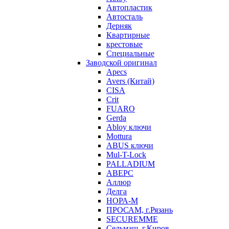
Автопластик
Автосталь
Дерняк
Квартирные
крестовые
Специальные
Заводской оригинал
Apecs
Avers (Китай)
CISA
Crit
FUARO
Gerda
Abloy ключи
Mottura
ABUS ключи
Mul-T-Lock
PALLADIUM
АВЕРС
Аллюр
Делга
НОРА-М
ПРОСАМ, г.Рязань
SECUREMME
Сельмаш, г.Киров