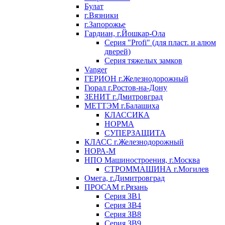
Булат
г.Вязники
г.Запорожье
Гардиан, г.Йошкар-Ола
Серия "Profi" (для пласт. и алюм
дверей)
Серия тяжелых замков
Vanger
ГЕРИОН г.Железнодорожный
Гюрал г.Ростов-на-Дону
ЗЕНИТ г.Дмитровград
МЕТТЭМ г.Балашиха
КЛАССИКА
НОРМА
СУПЕРЗАЩИТА
КЛАСС г.Железнодорожный
НОРА-М
НПО Машиностроения, г.Москва
СТРОММАШИНА г.Могилев
Омега, г.Димитровград
ПРОСАМ г.Рязань
Серия ЗВ1
Серия ЗВ4
Серия ЗВ8
Серия ЗВ9