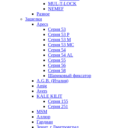
MUL-T-LOCK
NEMEF
Разное
Защелки
Apecs
Серия 53
Серия 53 P
Серия 53 М
Серия 53 МC
Серия 54
Серия 54 AL
Серия 55
Серия 56
Серия 58
Шариковый фиксатор
A.G.B. (Италия)
Amig
Avers
KALE KILIT
Серия 155
Серия 251
MSM
Аллюр
Гардиан
Зенит, г.Дмитровград