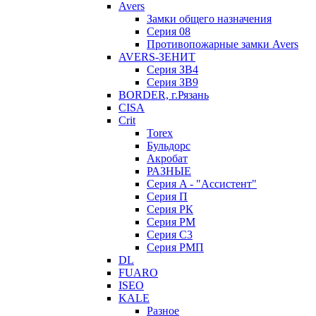
Avers
Замки общего назначения
Серия 08
Противопожарные замки Avers
AVERS-ЗЕНИТ
Серия ЗВ4
Серия ЗВ9
BORDER, г.Рязань
CISA
Crit
Torex
Бульдорс
Акробат
РАЗНЫЕ
Серия A - "Ассистент"
Серия П
Серия РК
Серия РМ
Серия С3
Серия РМП
DL
FUARO
ISEO
KALE
Разное