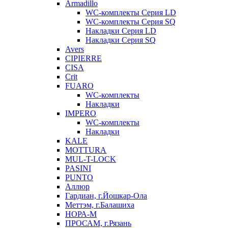
Armadillo
WC-комплекты Серия LD
WC-комплекты Серия SQ
Накладки Серия LD
Накладки Серия SQ
Avers
CIPIERRE
CISA
Crit
FUARO
WC-комплекты
Накладки
IMPERO
WC-комплекты
Накладки
KALE
MOTTURA
MUL-T-LOCK
PASINI
PUNTO
Аллюр
Гардиан, г.Йошкар-Ола
Меттэм, г.Балашиха
НОРА-М
ПРОСАМ, г.Рязань