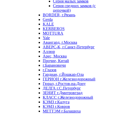
Серия малых замков
Серия средних замков (с
цепочкой)
BORDER, г.Рязань
Gerda
KALE
KERBEROS
MOTTURA
Yale
Авангард, г.Москва
АВЕРС-К, г.Санкт-Петербург
Аллюр
Арес, Москва
Прочие, Китай
г.Барановичи
г.Глазов
Гардиан, г.Йошкар-Ола
ГЕРИОН г.Железнодорожный
Гюрал, г.Ростов-на-Дону
ДЕЛГА г.С.Петербург
ЗЕНИТ г.Дмитровград
КЛАСС г.Железнодорожный
КЭМЗ г.Калуга
КЭМЗ г.Ковров
МЕТТЭМ г.Балашиха