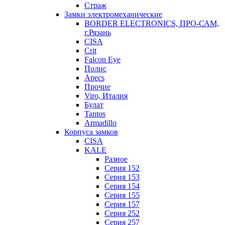
Страж
Замки электромеханические
BORDER ELECTRONICS, ПРО-САМ,
г.Рязань
CISA
Crit
Falcon Eye
Полис
Apecs
Прочие
Viro, Италия
Булат
Tantos
Armadillo
Корпуса замков
CISA
KALE
Разное
Серия 152
Серия 153
Серия 154
Серия 155
Серия 157
Серия 252
Серия 257