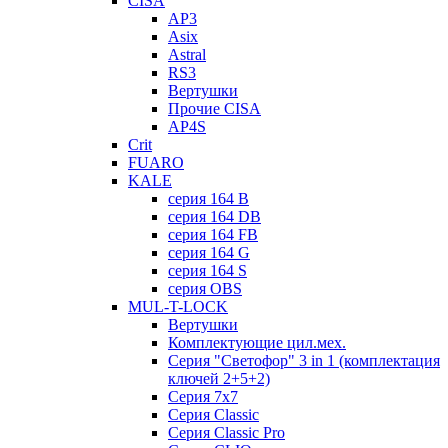
CISA
AP3
Asix
Astral
RS3
Вертушки
Прочие CISA
AP4S
Crit
FUARO
KALE
серия 164 B
серия 164 DB
серия 164 FB
серия 164 G
серия 164 S
серия OBS
MUL-T-LOCK
Вертушки
Комплектующие цил.мех.
Серия "Светофор" 3 in 1 (комплектация
ключей 2+5+2)
Серия 7х7
Серия Classic
Серия Classic Pro