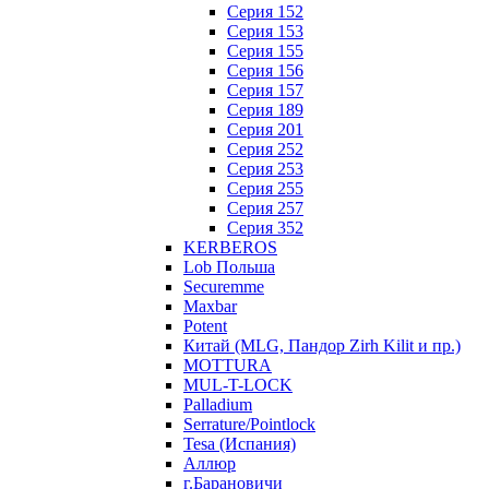
Серия 152
Серия 153
Серия 155
Серия 156
Серия 157
Серия 189
Серия 201
Серия 252
Серия 253
Серия 255
Серия 257
Серия 352
KERBEROS
Lob Польша
Securemme
Maxbar
Potent
Китай (MLG, Пандор Zirh Kilit и пр.)
MOTTURA
MUL-T-LOCK
Palladium
Serrature/Pointlock
Tesa (Испания)
Аллюр
г.Барановичи