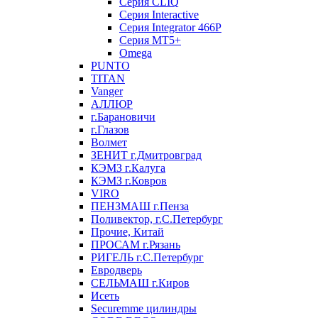
Серия CLIQ
Серия Interactive
Серия Integrator 466P
Серия MT5+
Omega
PUNTO
TITAN
Vanger
АЛЛЮР
г.Барановичи
г.Глазов
Волмет
ЗЕНИТ г.Дмитровград
КЭМЗ г.Калуга
КЭМЗ г.Ковров
VIRO
ПЕНЗМАШ г.Пенза
Поливектор, г.С.Петербург
Прочие, Китай
ПРОСАМ г.Рязань
РИГЕЛЬ г.С.Петербург
Евродверь
СЕЛЬМАШ г.Киров
Исеть
Securemme цилиндры