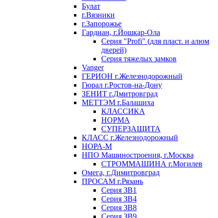
Булат
г.Вязники
г.Запорожье
Гардиан, г.Йошкар-Ола
Серия "Profi" (для пласт. и алюм
дверей)
Серия тяжелых замков
Vanger
ГЕРИОН г.Железнодорожный
Гюрал г.Ростов-на-Дону
ЗЕНИТ г.Дмитровград
МЕТТЭМ г.Балашиха
КЛАССИКА
НОРМА
СУПЕРЗАЩИТА
КЛАСС г.Железнодорожный
НОРА-М
НПО Машиностроения, г.Москва
СТРОММАШИНА г.Могилев
Омега, г.Димитровград
ПРОСАМ г.Рязань
Серия ЗВ1
Серия ЗВ4
Серия ЗВ8
Серия ЗВ9