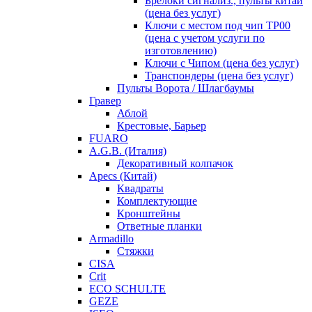
Брелоки сигнализ., пульты китай
(цена без услуг)
Ключи с местом под чип TP00
(цена с учетом услуги по
изготовлению)
Ключи с Чипом (цена без услуг)
Транспондеры (цена без услуг)
Пульты Ворота / Шлагбаумы
Гравер
Аблой
Крестовые, Барьер
FUARO
A.G.B. (Италия)
Декоративный колпачок
Apecs (Китай)
Квадраты
Комплектующие
Кронштейны
Ответные планки
Armadillo
Стяжки
CISA
Crit
ECO SCHULTE
GEZE