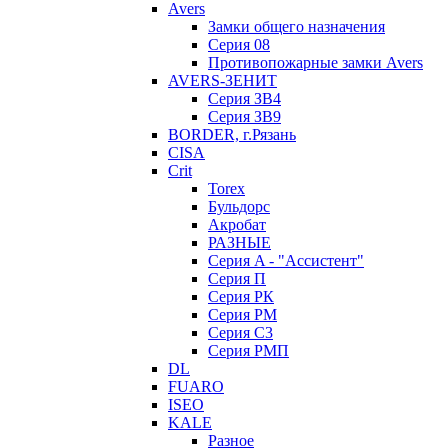
Avers
Замки общего назначения
Серия 08
Противопожарные замки Avers
AVERS-ЗЕНИТ
Серия ЗВ4
Серия ЗВ9
BORDER, г.Рязань
CISA
Crit
Torex
Бульдорс
Акробат
РАЗНЫЕ
Серия A - "Ассистент"
Серия П
Серия РК
Серия РМ
Серия С3
Серия РМП
DL
FUARO
ISEO
KALE
Разное