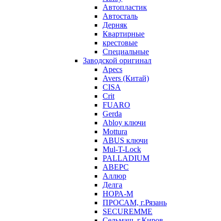
Автопластик
Автосталь
Дерняк
Квартирные
крестовые
Специальные
Заводской оригинал
Apecs
Avers (Китай)
CISA
Crit
FUARO
Gerda
Abloy ключи
Mottura
ABUS ключи
Mul-T-Lock
PALLADIUM
АВЕРС
Аллюр
Делга
НОРА-М
ПРОСАМ, г.Рязань
SECUREMME
Сельмаш, г.Киров