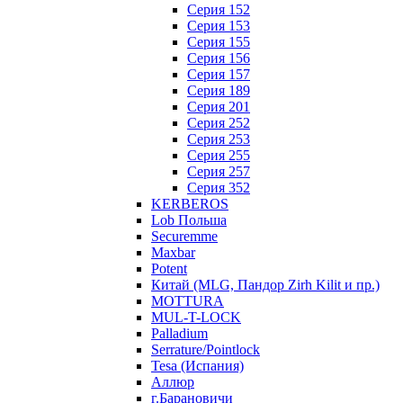
Серия 152
Серия 153
Серия 155
Серия 156
Серия 157
Серия 189
Серия 201
Серия 252
Серия 253
Серия 255
Серия 257
Серия 352
KERBEROS
Lob Польша
Securemme
Maxbar
Potent
Китай (MLG, Пандор Zirh Kilit и пр.)
MOTTURA
MUL-T-LOCK
Palladium
Serrature/Pointlock
Tesa (Испания)
Аллюр
г.Барановичи