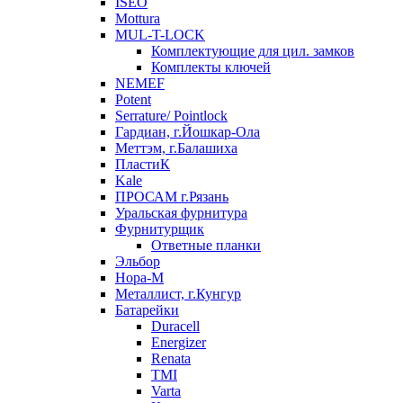
ISEO
Mottura
MUL-T-LOCK
Комплектующие для цил. замков
Комплекты ключей
NEMEF
Potent
Serrature/ Pointlock
Гардиан, г.Йошкар-Ола
Меттэм, г.Балашиха
ПластиК
Kale
ПРОСАМ г.Рязань
Уральская фурнитура
Фурнитурщик
Ответные планки
Эльбор
Нора-М
Металлист, г.Кунгур
Батарейки
Duracell
Energizer
Renata
TMI
Varta