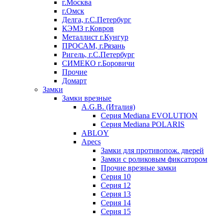
г.Москва
г.Омск
Делга, г.С.Петербург
КЭМЗ г.Ковров
Металлист г.Кунгур
ПРОСАМ, г.Рязань
Ригель, г.С.Петербург
СИМЕКО г.Боровичи
Прочие
Домарт
Замки
Замки врезные
A.G.B. (Италия)
Серия Mediana EVOLUTION
Серия Mediana POLARIS
ABLOY
Apecs
Замки для противопож. дверей
Замки с роликовым фиксатором
Прочие врезные замки
Серия 10
Серия 12
Серия 13
Серия 14
Серия 15