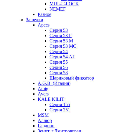
MUL-T-LOCK
NEMEF
Разное
Защелки
Apecs
Серия 53
Серия 53 P
Серия 53 М
Серия 53 МC
Серия 54
Серия 54 AL
Серия 55
Серия 56
Серия 58
Шариковый фиксатор
A.G.B. (Италия)
Amig
Avers
KALE KILIT
Серия 155
Серия 251
MSM
Аллюр
Гардиан
Зенит, г.Дмитровград