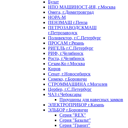
Булат
НПО МАШИНОСТ-ИЯ, г.Москва
Омега, г.Димитровград
НОРА-М
ПЕНЗМАШ г.Пенза
ПЕТРОЗАВОДСКМАШ
г.Петрозаводск
Поливектор, г.С.Петербург
ПРОСАМ г.Рязань
РИГЕЛЬ г.С.Петербург
РИФ, г.Челябинск
Роста, г.Челябинск
Сезам-Ко г.Москва
Киров
Сенат, г.Новосибирск
Симеко, г.Боровичи
СТРОММАШИНА г.Могилев
Цербер, г.С.Петербург
ЧАЗ г.Чебоксары
Проушины для навесных замков
ЭЛЕКТРОПРИБОР г.Казань
ЭЛЬБОР г.Боровичи
Серия "REX"
Серия "Базальт"
Серия "Гранит"