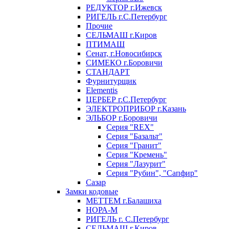
РЕДУКТОР г.Ижевск
РИГЕЛЬ г.С.Петербург
Прочие
СЕЛЬМАШ г.Киров
ПТИМАШ
Сенат, г.Новосибирск
СИМЕКО г.Боровичи
СТАНДАРТ
Фурнитурщик
Elementis
ЦЕРБЕР г.С.Петербург
ЭЛЕКТРОПРИБОР г.Казань
ЭЛЬБОР г.Боровичи
Серия "REX"
Серия "Базальт"
Серия "Гранит"
Серия "Кремень"
Серия "Лазурит"
Серия "Рубин", "Сапфир"
Сазар
Замки кодовые
МЕТТЕМ г.Балашиха
НОРА-М
РИГЕЛЬ г. С.Петербург
СЕЛЬМАШ г.Киров