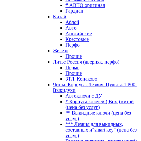
# АВТО оригинал
Гардиан
Китай
Аблой
Авто
Английские
Крестовые
Перфо
Железо
Прочие
Литье Россия (дверняк, перфо)
Пермь
Прочие
ЗТЛ, Конаково
Чипы. Корпуса. Лезвия. Пульты. TP00.
Выкидухи
Автоключи с ДУ
* Корпуса ключей ( Box ) китай
(цена без услуг)
** Выкидные ключи (цена без
услуг)
*** Лезвия для выкидных,
составных и"smart key" (цена без
услуг)