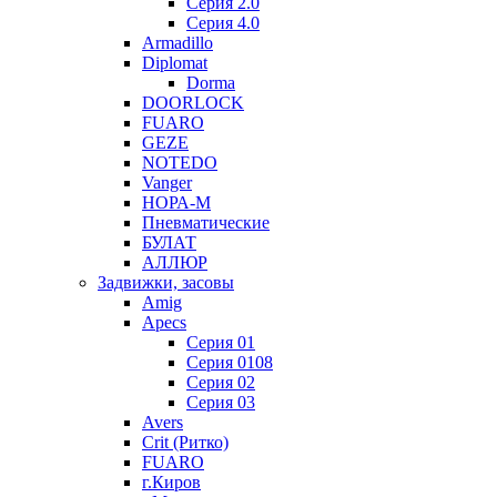
Серия 2.0
Серия 4.0
Armadillo
Diplomat
Dorma
DOORLOCK
FUARO
GEZE
NOTEDO
Vanger
НОРА-М
Пневматические
БУЛАТ
АЛЛЮР
Задвижки, засовы
Amig
Apecs
Серия 01
Серия 0108
Серия 02
Серия 03
Avers
Crit (Ритко)
FUARO
г.Киров