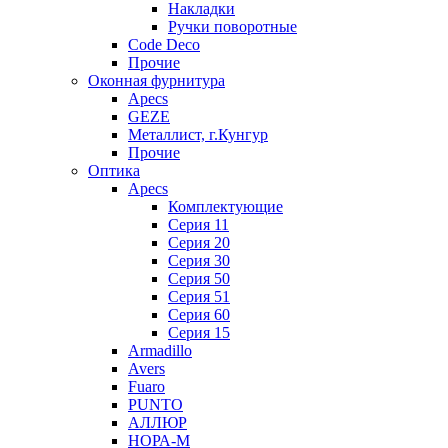
Накладки
Ручки поворотные
Code Deco
Прочие
Оконная фурнитура
Apecs
GEZE
Металлист, г.Кунгур
Прочие
Оптика
Apecs
Комплектующие
Серия 11
Серия 20
Серия 30
Серия 50
Серия 51
Серия 60
Серия 15
Armadillo
Avers
Fuaro
PUNTO
АЛЛЮР
НОРА-М