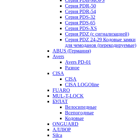
Серия PDB-MOPS
Серия PDR-50
Серия PDR-54
Серия PDS-32
Серия PDS-65
Серия PDS-XS
Серия PDZ (с сигнализацией)
Серия PDZ 24-29 Кодовые замки
для чемоданов (перекодируемые)
ABUS (Германия)
Avers
Avers PD-01
Разное
CISA
CISA
CISA LOGOline
FUARO
MUL-T-LOCK
БУЛАТ
Велосипедные
Всепогодные
Кодовые
ONGUARD
АЛЛЮР
Silca