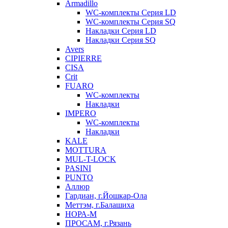
Armadillo
WC-комплекты Серия LD
WC-комплекты Серия SQ
Накладки Серия LD
Накладки Серия SQ
Avers
CIPIERRE
CISA
Crit
FUARO
WC-комплекты
Накладки
IMPERO
WC-комплекты
Накладки
KALE
MOTTURA
MUL-T-LOCK
PASINI
PUNTO
Аллюр
Гардиан, г.Йошкар-Ола
Меттэм, г.Балашиха
НОРА-М
ПРОСАМ, г.Рязань