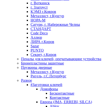
г. Воткинск
г. Златоуст
КЭМЗ г.Ковров
Металлист, г.Кунгур
НОРА-М
Сатурн, г. Набережные Челны
СТАНДАРТ
Code Deco
Аллюр
ЛИРА г.Киров
Sazar
PUNTO
Секрет, г.Киров
Пеналы для ключей, опечатывающие устройства
Бронепластины защитные
Пружины дверные
Металлист, г.Кунгур
Ригель, г.С.Петербург
Разное
#Заготовки ключей
Домофоны
Бесконтактные
Контактные
Европа (JMA, ERREBI, SILCA)
Abloy