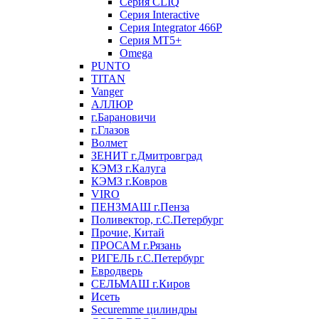
Серия CLIQ
Серия Interactive
Серия Integrator 466P
Серия MT5+
Omega
PUNTO
TITAN
Vanger
АЛЛЮР
г.Барановичи
г.Глазов
Волмет
ЗЕНИТ г.Дмитровград
КЭМЗ г.Калуга
КЭМЗ г.Ковров
VIRO
ПЕНЗМАШ г.Пенза
Поливектор, г.С.Петербург
Прочие, Китай
ПРОСАМ г.Рязань
РИГЕЛЬ г.С.Петербург
Евродверь
СЕЛЬМАШ г.Киров
Исеть
Securemme цилиндры