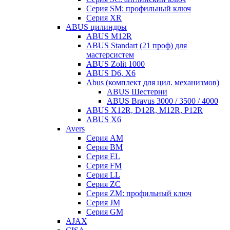
Серия SM: профильный ключ
Серия XR
ABUS цилиндры
ABUS M12R
ABUS Standart (21 проф) для
мастерсистем
ABUS Zolit 1000
ABUS D6, X6
Abus (комплект для цил. механизмов)
ABUS Шестерни
ABUS Bravus 3000 / 3500 / 4000
ABUS X12R, D12R, M12R, P12R
ABUS X6
Avers
Серия AM
Серия BM
Серия EL
Серия FM
Серия LL
Серия ZC
Серия ZM: профильный ключ
Серия JM
Серия GM
AJAX