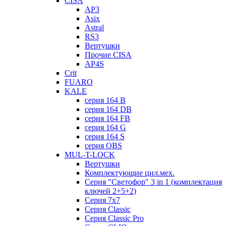
CISA
AP3
Asix
Astral
RS3
Вертушки
Прочие CISA
AP4S
Crit
FUARO
KALE
серия 164 B
серия 164 DB
серия 164 FB
серия 164 G
серия 164 S
серия OBS
MUL-T-LOCK
Вертушки
Комплектующие цил.мех.
Серия "Светофор" 3 in 1 (комплектация
ключей 2+5+2)
Серия 7х7
Серия Classic
Серия Classic Pro