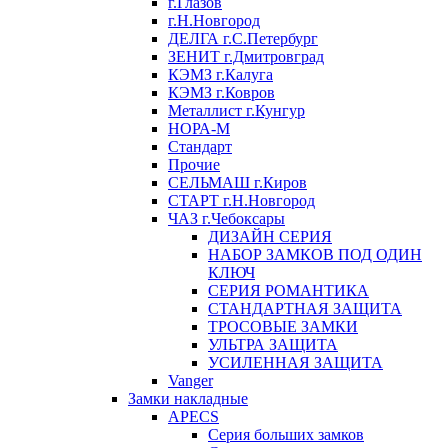
г.Глазов
г.Н.Новгород
ДЕЛГА г.С.Петербург
ЗЕНИТ г.Дмитровград
КЭМЗ г.Калуга
КЭМЗ г.Ковров
Металлист г.Кунгур
НОРА-М
Стандарт
Прочие
СЕЛЬМАШ г.Киров
СТАРТ г.Н.Новгород
ЧАЗ г.Чебоксары
ДИЗАЙН СЕРИЯ
НАБОР ЗАМКОВ ПОД ОДИН
КЛЮЧ
СЕРИЯ РОМАНТИКА
СТАНДАРТНАЯ ЗАЩИТА
ТРОСОВЫЕ ЗАМКИ
УЛЬТРА ЗАЩИТА
УСИЛЕННАЯ ЗАЩИТА
Vanger
Замки накладные
APECS
Серия больших замков