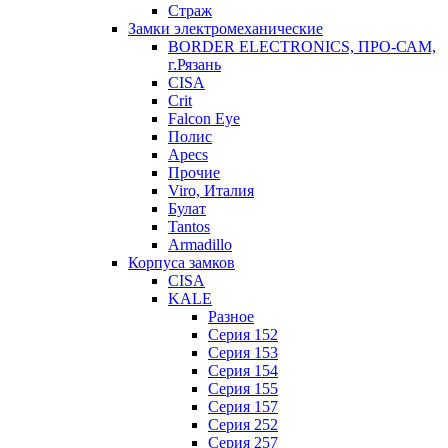
Страж
Замки электромеханические
BORDER ELECTRONICS, ПРО-САМ,
г.Рязань
CISA
Crit
Falcon Eye
Полис
Apecs
Прочие
Viro, Италия
Булат
Tantos
Armadillo
Корпуса замков
CISA
KALE
Разное
Серия 152
Серия 153
Серия 154
Серия 155
Серия 157
Серия 252
Серия 257