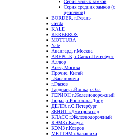
Серия малых замков
Серия средних замков (с
цепочкой)
BORDER, г.Рязань
Gerda
KALE
KERBEROS
MOTTURA
Yale
Авангард, г.Москва
АВЕРС-К, г.Санкт-Петербург
Аллюр
Арес, Москва
Прочие, Китай
г.Барановичи
г.Глазов
Гардиан, г.Йошкар-Ола
ГЕРИОН г.Железнодорожный
Гюрал, г.Ростов-на-Дону
ДЕЛГА г.С.Петербург
ЗЕНИТ г.Дмитровград
КЛАСС г.Железнодорожный
КЭМЗ г.Калуга
КЭМЗ г.Ковров
МЕТТЭМ г.Балашиха