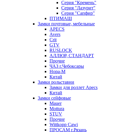
Серия "Кремень"
Серия "Лазурит"
Серия "Сапфир"
ПТИМАШ
Замки почтовые, мебельные
APECS
Avers
Crit
GTV
RUSLOCK
АЛЛЮР, СТАНДАРТ
Прочие
ЧАЗ г.Чебоксары
Нора-М
Китай
Замки рольставни
Замки для роллет Apecs
Китай
Замки сейфовые
Mauer
Mottura
STUV
Прочие
Wittkopp Cawi
ПРОСАМ г.Рязань