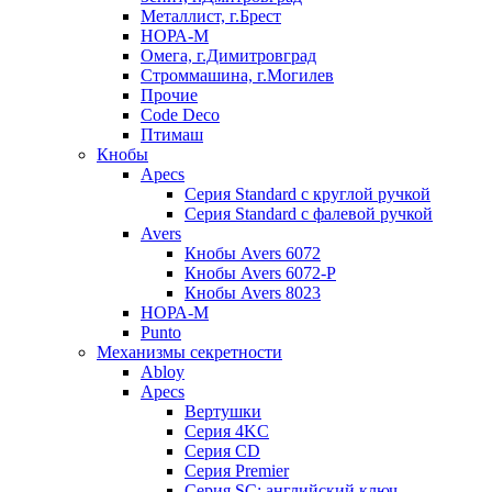
Металлист, г.Брест
НОРА-М
Омега, г.Димитровград
Строммашина, г.Могилев
Прочие
Code Deco
Птимаш
Кнобы
Apecs
Серия Standard с круглой ручкой
Серия Standard с фалевой ручкой
Avers
Кнобы Avers 6072
Кнобы Avers 6072-P
Кнобы Avers 8023
НОРА-М
Punto
Механизмы секретности
Abloy
Apecs
Вертушки
Серия 4KC
Серия CD
Серия Premier
Серия SC: английский ключ