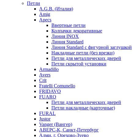
Петли
A.G.B. (Италия)
Amig
Apecs
Ввертные петли
Колпачки декоративные
Линия INOX
Линия Standard
Линия Standard с фигурной заглушкой
Накладные петли (без врезки)
Петли для металлических дверей
Петли скрытой установки
Armadillo
Avers
Crit
Fratelli Comunello
FRIDAVO
FUARO
Петли для металлических дверей
Петли накладные (карточные)
FURAL
Justor
Vanger (Вангер)
АВЕРС-К, Санкт-Петербург
Алми, г. Орехово-Зуево