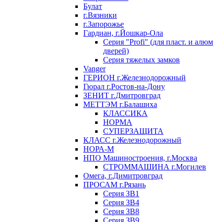
Булат
г.Вязники
г.Запорожье
Гардиан, г.Йошкар-Ола
Серия "Profi" (для пласт. и алюм
дверей)
Серия тяжелых замков
Vanger
ГЕРИОН г.Железнодорожный
Гюрал г.Ростов-на-Дону
ЗЕНИТ г.Дмитровград
МЕТТЭМ г.Балашиха
КЛАССИКА
НОРМА
СУПЕРЗАЩИТА
КЛАСС г.Железнодорожный
НОРА-М
НПО Машиностроения, г.Москва
СТРОММАШИНА г.Могилев
Омега, г.Димитровград
ПРОСАМ г.Рязань
Серия ЗВ1
Серия ЗВ4
Серия ЗВ8
Серия ЗВ9