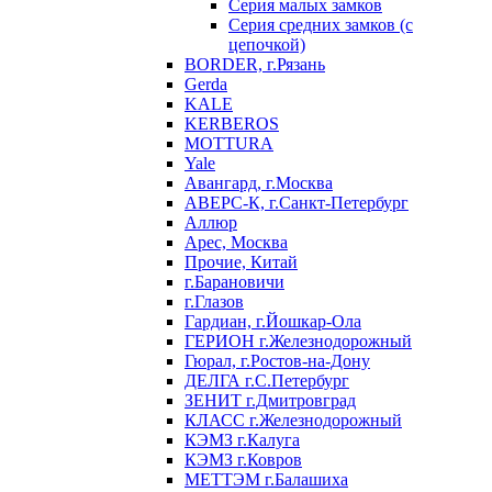
Серия малых замков
Серия средних замков (с
цепочкой)
BORDER, г.Рязань
Gerda
KALE
KERBEROS
MOTTURA
Yale
Авангард, г.Москва
АВЕРС-К, г.Санкт-Петербург
Аллюр
Арес, Москва
Прочие, Китай
г.Барановичи
г.Глазов
Гардиан, г.Йошкар-Ола
ГЕРИОН г.Железнодорожный
Гюрал, г.Ростов-на-Дону
ДЕЛГА г.С.Петербург
ЗЕНИТ г.Дмитровград
КЛАСС г.Железнодорожный
КЭМЗ г.Калуга
КЭМЗ г.Ковров
МЕТТЭМ г.Балашиха