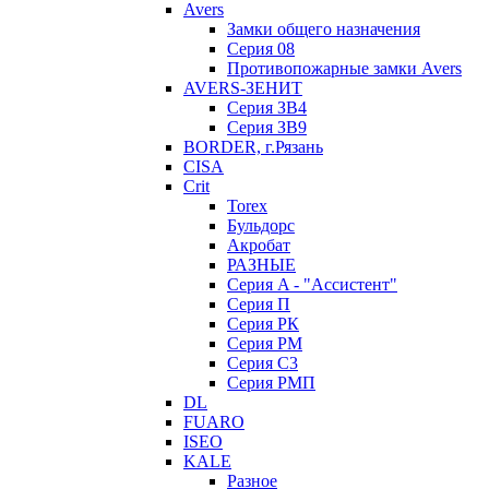
Avers
Замки общего назначения
Серия 08
Противопожарные замки Avers
AVERS-ЗЕНИТ
Серия ЗВ4
Серия ЗВ9
BORDER, г.Рязань
CISA
Crit
Torex
Бульдорс
Акробат
РАЗНЫЕ
Серия A - "Ассистент"
Серия П
Серия РК
Серия РМ
Серия С3
Серия РМП
DL
FUARO
ISEO
KALE
Разное