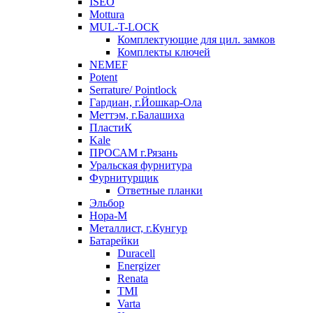
ISEO
Mottura
MUL-T-LOCK
Комплектующие для цил. замков
Комплекты ключей
NEMEF
Potent
Serrature/ Pointlock
Гардиан, г.Йошкар-Ола
Меттэм, г.Балашиха
ПластиК
Kale
ПРОСАМ г.Рязань
Уральская фурнитура
Фурнитурщик
Ответные планки
Эльбор
Нора-М
Металлист, г.Кунгур
Батарейки
Duracell
Energizer
Renata
TMI
Varta