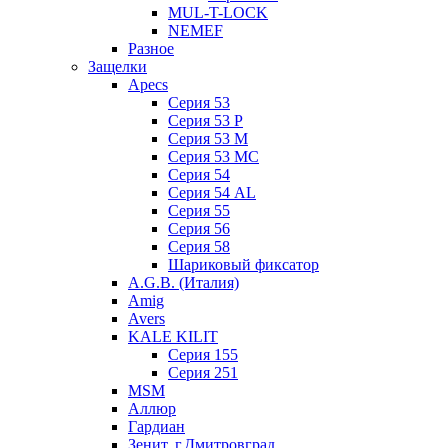
MUL-T-LOCK
NEMEF
Разное
Защелки
Apecs
Серия 53
Серия 53 P
Серия 53 М
Серия 53 МC
Серия 54
Серия 54 AL
Серия 55
Серия 56
Серия 58
Шариковый фиксатор
A.G.B. (Италия)
Amig
Avers
KALE KILIT
Серия 155
Серия 251
MSM
Аллюр
Гардиан
Зенит, г.Дмитровград