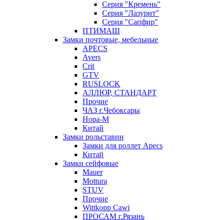
Серия "Кремень"
Серия "Лазурит"
Серия "Сапфир"
ПТИМАШ
Замки почтовые, мебельные
APECS
Avers
Crit
GTV
RUSLOCK
АЛЛЮР, СТАНДАРТ
Прочие
ЧАЗ г.Чебоксары
Нора-М
Китай
Замки рольставни
Замки для роллет Apecs
Китай
Замки сейфовые
Mauer
Mottura
STUV
Прочие
Wittkopp Cawi
ПРОСАМ г.Рязань