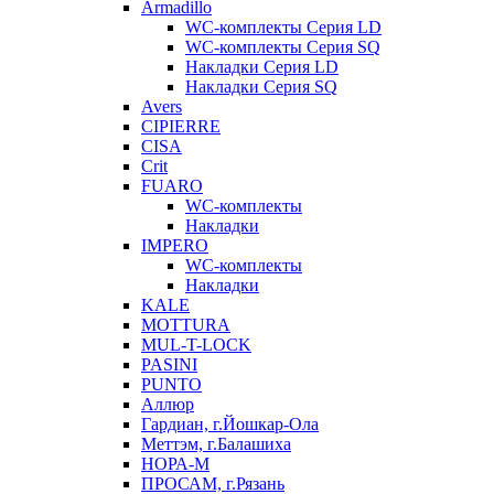
Armadillo
WC-комплекты Серия LD
WC-комплекты Серия SQ
Накладки Серия LD
Накладки Серия SQ
Avers
CIPIERRE
CISA
Crit
FUARO
WC-комплекты
Накладки
IMPERO
WC-комплекты
Накладки
KALE
MOTTURA
MUL-T-LOCK
PASINI
PUNTO
Аллюр
Гардиан, г.Йошкар-Ола
Меттэм, г.Балашиха
НОРА-М
ПРОСАМ, г.Рязань