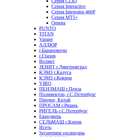
Серия CLIQ
Серия Interactive
Серия Integrator 466P
Серия MT5+
Omega
PUNTO
TITAN
Vanger
АЛЛЮР
г.Барановичи
г.Глазов
Волмет
ЗЕНИТ г.Дмитровград
КЭМЗ г.Калуга
КЭМЗ г.Ковров
VIRO
ПЕНЗМАШ г.Пенза
Поливектор, г.С.Петербург
Прочие, Китай
ПРОСАМ г.Рязань
РИГЕЛЬ г.С.Петербург
Евродверь
СЕЛЬМАШ г.Киров
Исеть
Securemme цилиндры