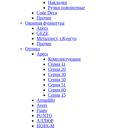
Накладки
Ручки поворотные
Code Deco
Прочие
Оконная фурнитура
Apecs
GEZE
Металлист, г.Кунгур
Прочие
Оптика
Apecs
Комплектующие
Серия 11
Серия 20
Серия 30
Серия 50
Серия 51
Серия 60
Серия 15
Armadillo
Avers
Fuaro
PUNTO
АЛЛЮР
НОРА-М