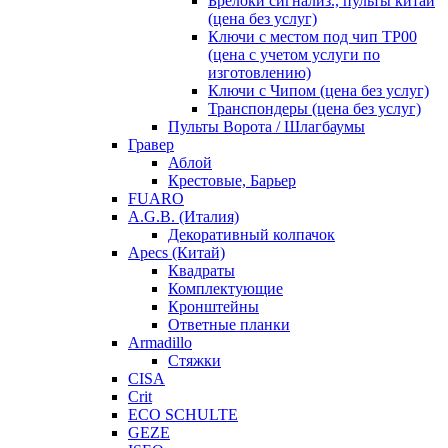
Брелоки сигнализ., пульты китай
(цена без услуг)
Ключи с местом под чип TP00
(цена с учетом услуги по
изготовлению)
Ключи с Чипом (цена без услуг)
Транспондеры (цена без услуг)
Пульты Ворота / Шлагбаумы
Гравер
Аблой
Крестовые, Барьер
FUARO
A.G.B. (Италия)
Декоративный колпачок
Apecs (Китай)
Квадраты
Комплектующие
Кронштейны
Ответные планки
Armadillo
Стяжки
CISA
Crit
ECO SCHULTE
GEZE