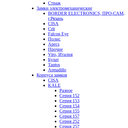
Страж
Замки электромеханические
BORDER ELECTRONICS, ПРО-САМ,
г.Рязань
CISA
Crit
Falcon Eye
Полис
Apecs
Прочие
Viro, Италия
Булат
Tantos
Armadillo
Корпуса замков
CISA
KALE
Разное
Серия 152
Серия 153
Серия 154
Серия 155
Серия 157
Серия 252
Серия 257