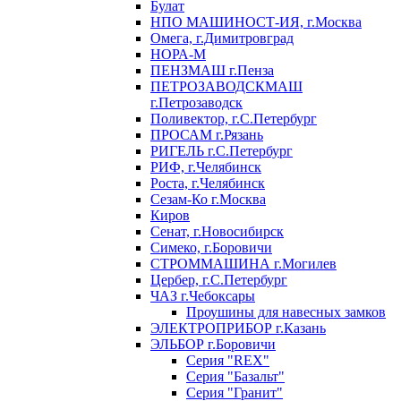
Булат
НПО МАШИНОСТ-ИЯ, г.Москва
Омега, г.Димитровград
НОРА-М
ПЕНЗМАШ г.Пенза
ПЕТРОЗАВОДСКМАШ
г.Петрозаводск
Поливектор, г.С.Петербург
ПРОСАМ г.Рязань
РИГЕЛЬ г.С.Петербург
РИФ, г.Челябинск
Роста, г.Челябинск
Сезам-Ко г.Москва
Киров
Сенат, г.Новосибирск
Симеко, г.Боровичи
СТРОММАШИНА г.Могилев
Цербер, г.С.Петербург
ЧАЗ г.Чебоксары
Проушины для навесных замков
ЭЛЕКТРОПРИБОР г.Казань
ЭЛЬБОР г.Боровичи
Серия "REX"
Серия "Базальт"
Серия "Гранит"