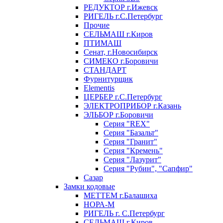
РЕДУКТОР г.Ижевск
РИГЕЛЬ г.С.Петербург
Прочие
СЕЛЬМАШ г.Киров
ПТИМАШ
Сенат, г.Новосибирск
СИМЕКО г.Боровичи
СТАНДАРТ
Фурнитурщик
Elementis
ЦЕРБЕР г.С.Петербург
ЭЛЕКТРОПРИБОР г.Казань
ЭЛЬБОР г.Боровичи
Серия "REX"
Серия "Базальт"
Серия "Гранит"
Серия "Кремень"
Серия "Лазурит"
Серия "Рубин", "Сапфир"
Сазар
Замки кодовые
МЕТТЕМ г.Балашиха
НОРА-М
РИГЕЛЬ г. С.Петербург
СЕЛЬМАШ г.Киров