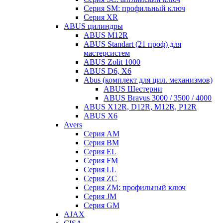
Серия SM: профильный ключ
Серия XR
ABUS цилиндры
ABUS M12R
ABUS Standart (21 проф) для
мастерсистем
ABUS Zolit 1000
ABUS D6, X6
Abus (комплект для цил. механизмов)
ABUS Шестерни
ABUS Bravus 3000 / 3500 / 4000
ABUS X12R, D12R, M12R, P12R
ABUS X6
Avers
Серия AM
Серия BM
Серия EL
Серия FM
Серия LL
Серия ZC
Серия ZM: профильный ключ
Серия JM
Серия GM
AJAX