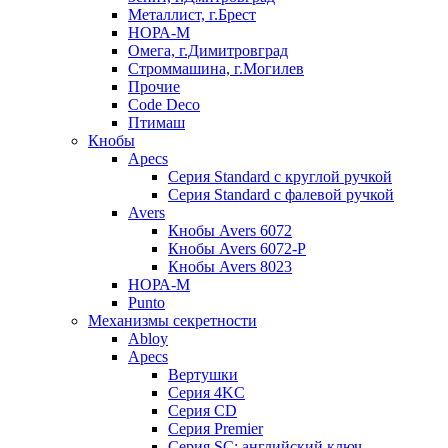
Металлист, г.Брест
НОРА-М
Омега, г.Димитровград
Строммашина, г.Могилев
Прочие
Code Deco
Птимаш
Кнобы
Apecs
Серия Standard с круглой ручкой
Серия Standard с фалевой ручкой
Avers
Кнобы Avers 6072
Кнобы Avers 6072-P
Кнобы Avers 8023
НОРА-М
Punto
Механизмы секретности
Abloy
Apecs
Вертушки
Серия 4KC
Серия CD
Серия Premier
Серия SC: английский ключ