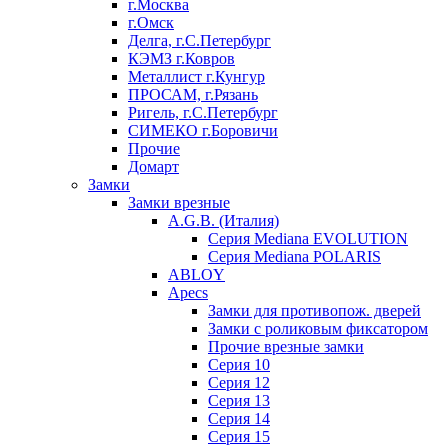
г.Москва
г.Омск
Делга, г.С.Петербург
КЭМЗ г.Ковров
Металлист г.Кунгур
ПРОСАМ, г.Рязань
Ригель, г.С.Петербург
СИМЕКО г.Боровичи
Прочие
Домарт
Замки
Замки врезные
A.G.B. (Италия)
Серия Mediana EVOLUTION
Серия Mediana POLARIS
ABLOY
Apecs
Замки для противопож. дверей
Замки с роликовым фиксатором
Прочие врезные замки
Серия 10
Серия 12
Серия 13
Серия 14
Серия 15