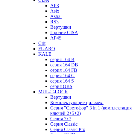
CISA
AP3
Asix
Astral
RS3
Вертушки
Прочие CISA
AP4S
Crit
FUARO
KALE
серия 164 B
серия 164 DB
серия 164 FB
серия 164 G
серия 164 S
серия OBS
MUL-T-LOCK
Вертушки
Комплектующие цил.мех.
Серия "Светофор" 3 in 1 (комплектация
ключей 2+5+2)
Серия 7х7
Серия Classic
Серия Classic Pro