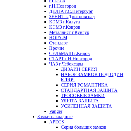
г.Глазов
г.Н.Новгород
ДЕЛГА г.С.Петербург
ЗЕНИТ г.Дмитровград
КЭМЗ г.Калуга
КЭМЗ г.Ковров
Металлист г.Кунгур
НОРА-М
Стандарт
Прочие
СЕЛЬМАШ г.Киров
СТАРТ г.Н.Новгород
ЧАЗ г.Чебоксары
ДИЗАЙН СЕРИЯ
НАБОР ЗАМКОВ ПОД ОДИН
КЛЮЧ
СЕРИЯ РОМАНТИКА
СТАНДАРТНАЯ ЗАЩИТА
ТРОСОВЫЕ ЗАМКИ
УЛЬТРА ЗАЩИТА
УСИЛЕННАЯ ЗАЩИТА
Vanger
Замки накладные
APECS
Серия больших замков