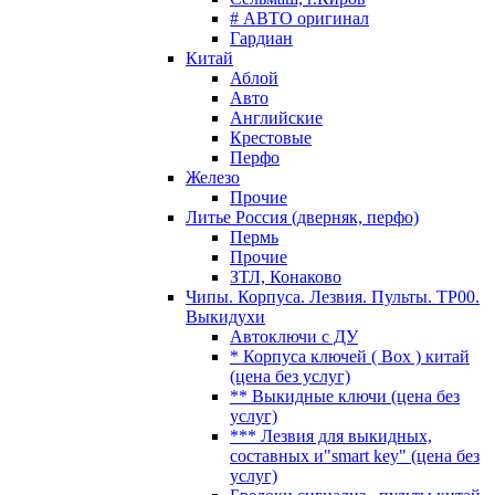
# АВТО оригинал
Гардиан
Китай
Аблой
Авто
Английские
Крестовые
Перфо
Железо
Прочие
Литье Россия (дверняк, перфо)
Пермь
Прочие
ЗТЛ, Конаково
Чипы. Корпуса. Лезвия. Пульты. TP00.
Выкидухи
Автоключи с ДУ
* Корпуса ключей ( Box ) китай
(цена без услуг)
** Выкидные ключи (цена без
услуг)
*** Лезвия для выкидных,
составных и"smart key" (цена без
услуг)