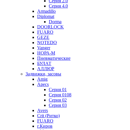
Серия 2.0
Серия 4.0
Armadillo
Diplomat
Dorma
DOORLOCK
FUARO
GEZE
NOTEDO
Vanger
НОРА-М
Пневматические
БУЛАТ
АЛЛЮР
Задвижки, засовы
Amig
Apecs
Серия 01
Серия 0108
Серия 02
Серия 03
Avers
Crit (Ритко)
FUARO
г.Киров