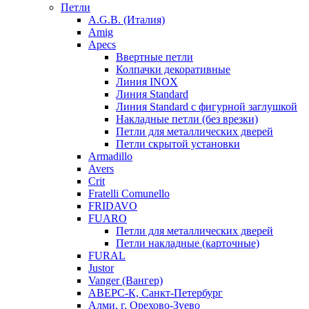
Петли
A.G.B. (Италия)
Amig
Apecs
Ввертные петли
Колпачки декоративные
Линия INOX
Линия Standard
Линия Standard с фигурной заглушкой
Накладные петли (без врезки)
Петли для металлических дверей
Петли скрытой установки
Armadillo
Avers
Crit
Fratelli Comunello
FRIDAVO
FUARO
Петли для металлических дверей
Петли накладные (карточные)
FURAL
Justor
Vanger (Вангер)
АВЕРС-К, Санкт-Петербург
Алми, г. Орехово-Зуево