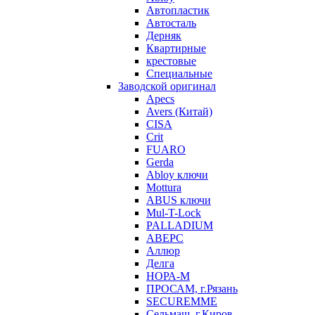
Автопластик
Автосталь
Дерняк
Квартирные
крестовые
Специальные
Заводской оригинал
Apecs
Avers (Китай)
CISA
Crit
FUARO
Gerda
Abloy ключи
Mottura
ABUS ключи
Mul-T-Lock
PALLADIUM
АВЕРС
Аллюр
Делга
НОРА-М
ПРОСАМ, г.Рязань
SECUREMME
Сельмаш, г.Киров