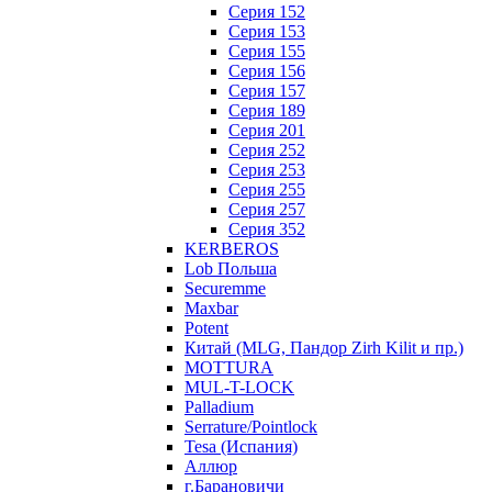
Серия 152
Серия 153
Серия 155
Серия 156
Серия 157
Серия 189
Серия 201
Серия 252
Серия 253
Серия 255
Серия 257
Серия 352
KERBEROS
Lob Польша
Securemme
Maxbar
Potent
Китай (MLG, Пандор Zirh Kilit и пр.)
MOTTURA
MUL-T-LOCK
Palladium
Serrature/Pointlock
Tesa (Испания)
Аллюр
г.Барановичи