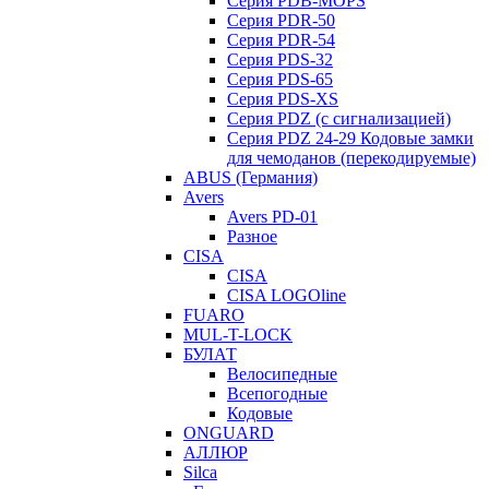
Серия PDB-MOPS
Серия PDR-50
Серия PDR-54
Серия PDS-32
Серия PDS-65
Серия PDS-XS
Серия PDZ (с сигнализацией)
Серия PDZ 24-29 Кодовые замки
для чемоданов (перекодируемые)
ABUS (Германия)
Avers
Avers PD-01
Разное
CISA
CISA
CISA LOGOline
FUARO
MUL-T-LOCK
БУЛАТ
Велосипедные
Всепогодные
Кодовые
ONGUARD
АЛЛЮР
Silca