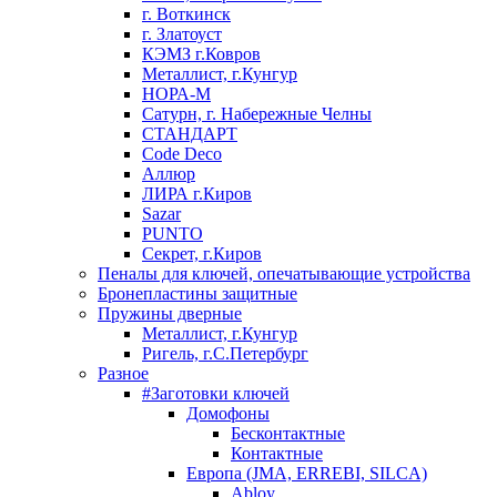
г. Воткинск
г. Златоуст
КЭМЗ г.Ковров
Металлист, г.Кунгур
НОРА-М
Сатурн, г. Набережные Челны
СТАНДАРТ
Code Deco
Аллюр
ЛИРА г.Киров
Sazar
PUNTO
Секрет, г.Киров
Пеналы для ключей, опечатывающие устройства
Бронепластины защитные
Пружины дверные
Металлист, г.Кунгур
Ригель, г.С.Петербург
Разное
#Заготовки ключей
Домофоны
Бесконтактные
Контактные
Европа (JMA, ERREBI, SILCA)
Abloy