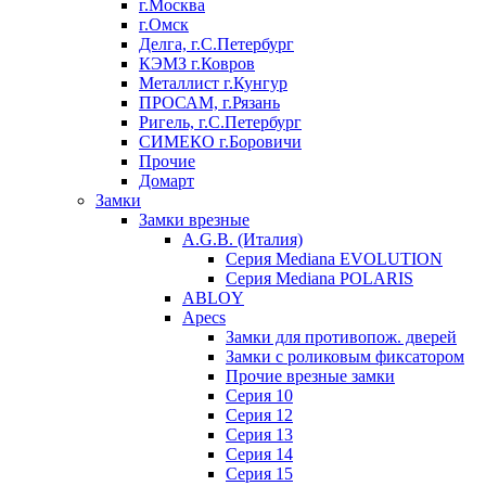
г.Москва
г.Омск
Делга, г.С.Петербург
КЭМЗ г.Ковров
Металлист г.Кунгур
ПРОСАМ, г.Рязань
Ригель, г.С.Петербург
СИМЕКО г.Боровичи
Прочие
Домарт
Замки
Замки врезные
A.G.B. (Италия)
Серия Mediana EVOLUTION
Серия Mediana POLARIS
ABLOY
Apecs
Замки для противопож. дверей
Замки с роликовым фиксатором
Прочие врезные замки
Серия 10
Серия 12
Серия 13
Серия 14
Серия 15