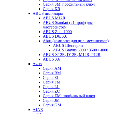
Серия SM: профильный ключ
Серия XR
ABUS цилиндры
ABUS M12R
ABUS Standart (21 проф) для
мастерсистем
ABUS Zolit 1000
ABUS D6, X6
Abus (комплект для цил. механизмов)
ABUS Шестерни
ABUS Bravus 3000 / 3500 / 4000
ABUS X12R, D12R, M12R, P12R
ABUS X6
Avers
Серия AM
Серия BM
Серия EL
Серия FM
Серия LL
Серия ZC
Серия ZM: профильный ключ
Серия JM
Серия GM
AJAX