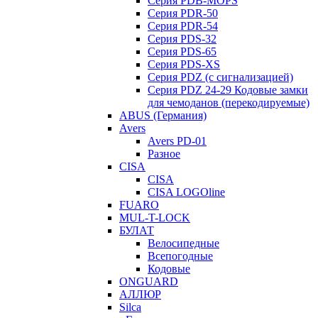
Серия PDB-MOPS
Серия PDR-50
Серия PDR-54
Серия PDS-32
Серия PDS-65
Серия PDS-XS
Серия PDZ (с сигнализацией)
Серия PDZ 24-29 Кодовые замки
для чемоданов (перекодируемые)
ABUS (Германия)
Avers
Avers PD-01
Разное
CISA
CISA
CISA LOGOline
FUARO
MUL-T-LOCK
БУЛАТ
Велосипедные
Всепогодные
Кодовые
ONGUARD
АЛЛЮР
Silca