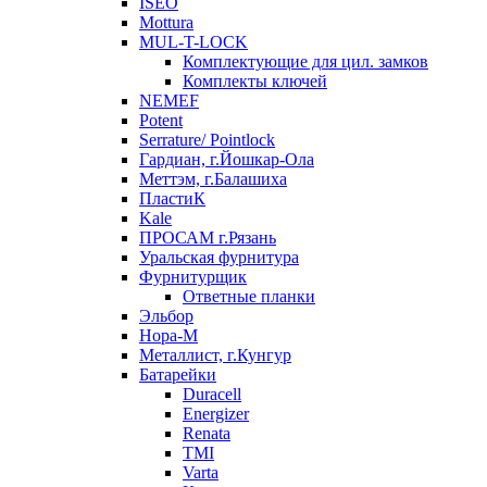
ISEO
Mottura
MUL-T-LOCK
Комплектующие для цил. замков
Комплекты ключей
NEMEF
Potent
Serrature/ Pointlock
Гардиан, г.Йошкар-Ола
Меттэм, г.Балашиха
ПластиК
Kale
ПРОСАМ г.Рязань
Уральская фурнитура
Фурнитурщик
Ответные планки
Эльбор
Нора-М
Металлист, г.Кунгур
Батарейки
Duracell
Energizer
Renata
TMI
Varta