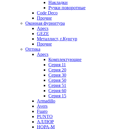
Накладки
Ручки поворотные
Code Deco
Прочие
Оконная фурнитура
Apecs
GEZE
Металлист, г.Кунгур
Прочие
Оптика
Apecs
Комплектующие
Серия 11
Серия 20
Серия 30
Серия 50
Серия 51
Серия 60
Серия 15
Armadillo
Avers
Fuaro
PUNTO
АЛЛЮР
НОРА-М