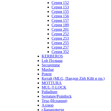
Серия 152
Серия 153
Серия 155
Серия 156
Серия 157
Серия 189
Серия 201
Серия 252
Серия 253
Серия 255
Серия 257
Серия 352
KERBEROS
Lob Польша
Securemme
Maxbar
Potent
Китай (MLG, Пандор Zirh Kilit и пр.)
MOTTURA
MUL-T-LOCK
Palladium
Serrature/Pointlock
Tesa (Испания)
Аллюр
г.Барановичи