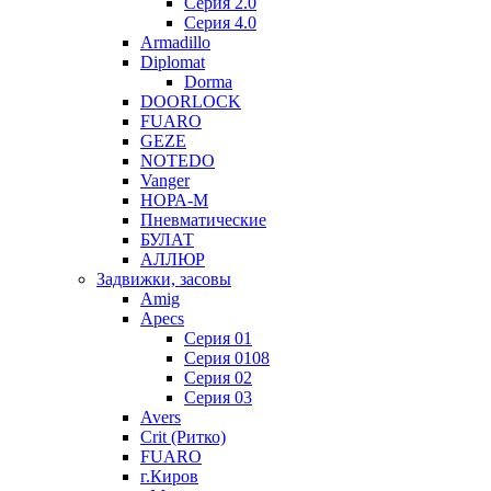
Серия 2.0
Серия 4.0
Armadillo
Diplomat
Dorma
DOORLOCK
FUARO
GEZE
NOTEDO
Vanger
НОРА-М
Пневматические
БУЛАТ
АЛЛЮР
Задвижки, засовы
Amig
Apecs
Серия 01
Серия 0108
Серия 02
Серия 03
Avers
Crit (Ритко)
FUARO
г.Киров