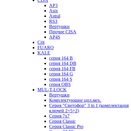
CISA
AP3
Asix
Astral
RS3
Вертушки
Прочие CISA
AP4S
Crit
FUARO
KALE
серия 164 B
серия 164 DB
серия 164 FB
серия 164 G
серия 164 S
серия OBS
MUL-T-LOCK
Вертушки
Комплектующие цил.мех.
Серия "Светофор" 3 in 1 (комплектация
ключей 2+5+2)
Серия 7х7
Серия Classic
Серия Classic Pro