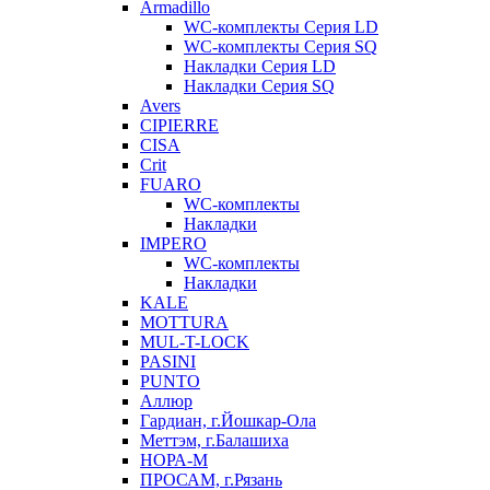
Armadillo
WC-комплекты Серия LD
WC-комплекты Серия SQ
Накладки Серия LD
Накладки Серия SQ
Avers
CIPIERRE
CISA
Crit
FUARO
WC-комплекты
Накладки
IMPERO
WC-комплекты
Накладки
KALE
MOTTURA
MUL-T-LOCK
PASINI
PUNTO
Аллюр
Гардиан, г.Йошкар-Ола
Меттэм, г.Балашиха
НОРА-М
ПРОСАМ, г.Рязань