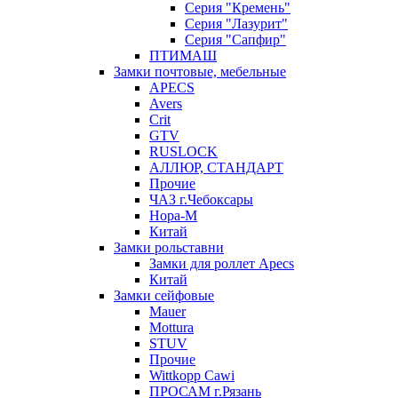
Серия "Кремень"
Серия "Лазурит"
Серия "Сапфир"
ПТИМАШ
Замки почтовые, мебельные
APECS
Avers
Crit
GTV
RUSLOCK
АЛЛЮР, СТАНДАРТ
Прочие
ЧАЗ г.Чебоксары
Нора-М
Китай
Замки рольставни
Замки для роллет Apecs
Китай
Замки сейфовые
Mauer
Mottura
STUV
Прочие
Wittkopp Cawi
ПРОСАМ г.Рязань