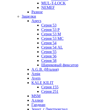
MUL-T-LOCK
NEMEF
Разное
Защелки
Apecs
Серия 53
Серия 53 P
Серия 53 М
Серия 53 МC
Серия 54
Серия 54 AL
Серия 55
Серия 56
Серия 58
Шариковый фиксатор
A.G.B. (Италия)
Amig
Avers
KALE KILIT
Серия 155
Серия 251
MSM
Аллюр
Гардиан
Зенит, г.Дмитровград