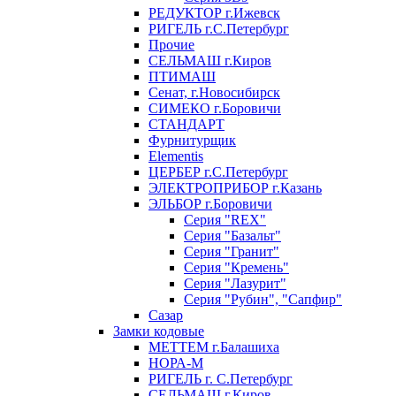
РЕДУКТОР г.Ижевск
РИГЕЛЬ г.С.Петербург
Прочие
СЕЛЬМАШ г.Киров
ПТИМАШ
Сенат, г.Новосибирск
СИМЕКО г.Боровичи
СТАНДАРТ
Фурнитурщик
Elementis
ЦЕРБЕР г.С.Петербург
ЭЛЕКТРОПРИБОР г.Казань
ЭЛЬБОР г.Боровичи
Серия "REX"
Серия "Базальт"
Серия "Гранит"
Серия "Кремень"
Серия "Лазурит"
Серия "Рубин", "Сапфир"
Сазар
Замки кодовые
МЕТТЕМ г.Балашиха
НОРА-М
РИГЕЛЬ г. С.Петербург
СЕЛЬМАШ г.Киров