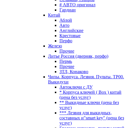
# АВТО оригинал
Гардиан
Китай
Аблой
Авто
Английские
Крестовые
Перфо
Железо
Прочие
Литье Россия (дверняк, перфо)
Пермь
Прочие
ЗТЛ, Конаково
Чипы. Корпуса. Лезвия. Пульты. TP00.
Выкидухи
Автоключи с ДУ
* Корпуса ключей ( Box ) китай
(цена без услуг)
** Выкидные ключи (цена без
услуг)
*** Лезвия для выкидных,
составных и"smart key" (цена без
услуг)