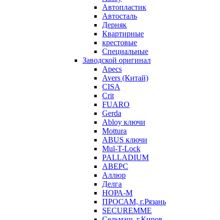
Автопластик
Автосталь
Дерняк
Квартирные
крестовые
Специальные
Заводской оригинал
Apecs
Avers (Китай)
CISA
Crit
FUARO
Gerda
Abloy ключи
Mottura
ABUS ключи
Mul-T-Lock
PALLADIUM
АВЕРС
Аллюр
Делга
НОРА-М
ПРОСАМ, г.Рязань
SECUREMME
Сельмаш, г.Киров