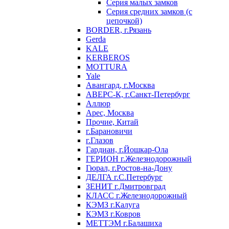
Серия малых замков
Серия средних замков (с
цепочкой)
BORDER, г.Рязань
Gerda
KALE
KERBEROS
MOTTURA
Yale
Авангард, г.Москва
АВЕРС-К, г.Санкт-Петербург
Аллюр
Арес, Москва
Прочие, Китай
г.Барановичи
г.Глазов
Гардиан, г.Йошкар-Ола
ГЕРИОН г.Железнодорожный
Гюрал, г.Ростов-на-Дону
ДЕЛГА г.С.Петербург
ЗЕНИТ г.Дмитровград
КЛАСС г.Железнодорожный
КЭМЗ г.Калуга
КЭМЗ г.Ковров
МЕТТЭМ г.Балашиха