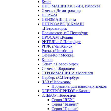
Булат
НПО МАШИНОСТ-ИЯ, г.Москва
Омега, г.Димитровград
НОРА-М
ПЕНЗМАШ г.Пенза
ПЕТРОЗАВОДСКМАШ
г.Петрозаводск
Поливектор, г.С.Петербург
ПРОСАМ г.Рязань
РИГЕЛЬ г.С.Петербург
РИФ, г.Челябинск
Роста, г.Челябинск
Сезам-Ко г.Москва
Киров
Сенат, г.Новосибирск
Симеко, г.Боровичи
СТРОММАШИНА г.Могилев
Цербер, г.С.Петербург
ЧАЗ г.Чебоксары
Проушины для навесных замков
ЭЛЕКТРОПРИБОР г.Казань
ЭЛЬБОР г.Боровичи
Серия "REX"
Серия "Базальт"
Серия "Гранит"