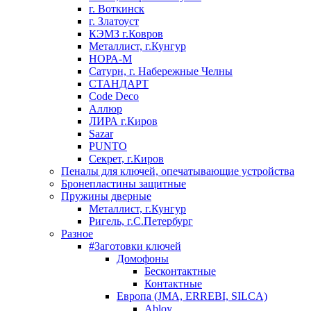
г. Воткинск
г. Златоуст
КЭМЗ г.Ковров
Металлист, г.Кунгур
НОРА-М
Сатурн, г. Набережные Челны
СТАНДАРТ
Code Deco
Аллюр
ЛИРА г.Киров
Sazar
PUNTO
Секрет, г.Киров
Пеналы для ключей, опечатывающие устройства
Бронепластины защитные
Пружины дверные
Металлист, г.Кунгур
Ригель, г.С.Петербург
Разное
#Заготовки ключей
Домофоны
Бесконтактные
Контактные
Европа (JMA, ERREBI, SILCA)
Abloy