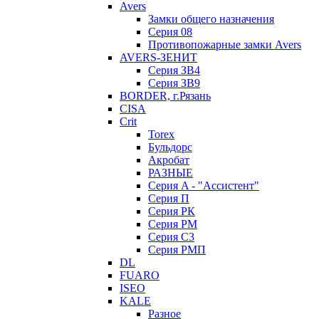
Avers
Замки общего назначения
Серия 08
Противопожарные замки Avers
AVERS-ЗЕНИТ
Серия ЗВ4
Серия ЗВ9
BORDER, г.Рязань
CISA
Crit
Torex
Бульдорс
Акробат
РАЗНЫЕ
Серия A - "Ассистент"
Серия П
Серия РК
Серия РМ
Серия С3
Серия РМП
DL
FUARO
ISEO
KALE
Разное