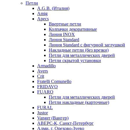
Петли
A.G.B. (Италия)
Amig
Apecs
Ввертные петли
Колпачки декоративные
Линия INOX
Линия Standard
Линия Standard с фигурной заглушкой
Накладные петли (без врезки)
Петли для металлических дверей
Петли скрытой установки
Armadillo
Avers
Crit
Fratelli Comunello
FRIDAVO
FUARO
Петли для металлических дверей
Петли накладные (карточные)
FURAL
Justor
Vanger (Вангер)
АВЕРС-К, Санкт-Петербург
Алми, г. Орехово-Зуево