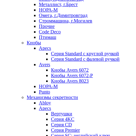
Металлист, г.Брест
НОРА-М
Омега, г.Димитровград
Строммашина, г.Могилев
Прочие
Code Deco
Птимаш
Кнобы
Apecs
Серия Standard с круглой ручкой
Серия Standard с фалевой ручкой
Avers
Кнобы Avers 6072
Кнобы Avers 6072-P
Кнобы Avers 8023
НОРА-М
Punto
Механизмы секретности
Abloy
Apecs
Вертушки
Серия 4KC
Серия CD
Серия Premier
Серия SC: английский ключ