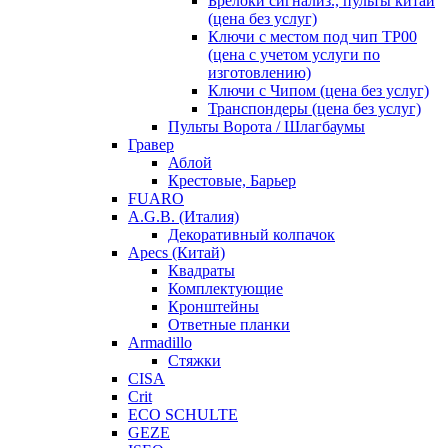
Брелоки сигнализ., пульты китай
(цена без услуг)
Ключи с местом под чип TP00
(цена с учетом услуги по
изготовлению)
Ключи с Чипом (цена без услуг)
Транспондеры (цена без услуг)
Пульты Ворота / Шлагбаумы
Гравер
Аблой
Крестовые, Барьер
FUARO
A.G.B. (Италия)
Декоративный колпачок
Apecs (Китай)
Квадраты
Комплектующие
Кронштейны
Ответные планки
Armadillo
Стяжки
CISA
Crit
ECO SCHULTE
GEZE