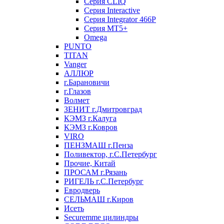
Серия CLIQ
Серия Interactive
Серия Integrator 466P
Серия MT5+
Omega
PUNTO
TITAN
Vanger
АЛЛЮР
г.Барановичи
г.Глазов
Волмет
ЗЕНИТ г.Дмитровград
КЭМЗ г.Калуга
КЭМЗ г.Ковров
VIRO
ПЕНЗМАШ г.Пенза
Поливектор, г.С.Петербург
Прочие, Китай
ПРОСАМ г.Рязань
РИГЕЛЬ г.С.Петербург
Евродверь
СЕЛЬМАШ г.Киров
Исеть
Securemme цилиндры