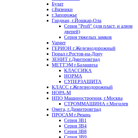
Булат
г.Вязники
г.Запорожье
Гардиан, г.Йошкар-Ола
Серия "Profi" (для пласт. и алюм
дверей)
Серия тяжелых замков
Vanger
ГЕРИОН г.Железнодорожный
Гюрал г.Ростов-на-Дону
ЗЕНИТ г.Дмитровград
МЕТТЭМ г.Балашиха
КЛАССИКА
НОРМА
СУПЕРЗАЩИТА
КЛАСС г.Железнодорожный
НОРА-М
НПО Машиностроения, г.Москва
СТРОММАШИНА г.Могилев
Омега, г.Димитровград
ПРОСАМ г.Рязань
Серия ЗВ1
Серия ЗВ4
Серия ЗВ8
Серия ЗВ9