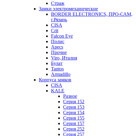
Страж
Замки электромеханические
BORDER ELECTRONICS, ПРО-САМ,
г.Рязань
CISA
Crit
Falcon Eye
Полис
Apecs
Прочие
Viro, Италия
Булат
Tantos
Armadillo
Корпуса замков
CISA
KALE
Разное
Серия 152
Серия 153
Серия 154
Серия 155
Серия 157
Серия 252
Серия 257