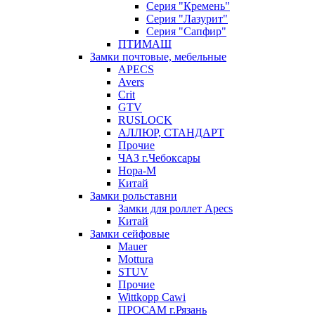
Серия "Кремень"
Серия "Лазурит"
Серия "Сапфир"
ПТИМАШ
Замки почтовые, мебельные
APECS
Avers
Crit
GTV
RUSLOCK
АЛЛЮР, СТАНДАРТ
Прочие
ЧАЗ г.Чебоксары
Нора-М
Китай
Замки рольставни
Замки для роллет Apecs
Китай
Замки сейфовые
Mauer
Mottura
STUV
Прочие
Wittkopp Cawi
ПРОСАМ г.Рязань