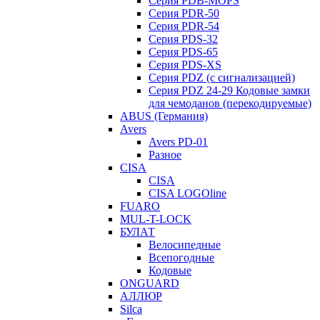
Серия PDB-MOPS
Серия PDR-50
Серия PDR-54
Серия PDS-32
Серия PDS-65
Серия PDS-XS
Серия PDZ (с сигнализацией)
Серия PDZ 24-29 Кодовые замки
для чемоданов (перекодируемые)
ABUS (Германия)
Avers
Avers PD-01
Разное
CISA
CISA
CISA LOGOline
FUARO
MUL-T-LOCK
БУЛАТ
Велосипедные
Всепогодные
Кодовые
ONGUARD
АЛЛЮР
Silca