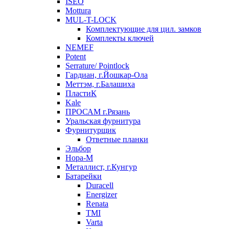
ISEO
Mottura
MUL-T-LOCK
Комплектующие для цил. замков
Комплекты ключей
NEMEF
Potent
Serrature/ Pointlock
Гардиан, г.Йошкар-Ола
Меттэм, г.Балашиха
ПластиК
Kale
ПРОСАМ г.Рязань
Уральская фурнитура
Фурнитурщик
Ответные планки
Эльбор
Нора-М
Металлист, г.Кунгур
Батарейки
Duracell
Energizer
Renata
TMI
Varta