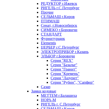
РЕДУКТОР г.Ижевск
РИГЕЛЬ г.С.Петербург
Прочие
СЕЛЬМАШ г.Киров
ПТИМАШ
Сенат, г.Новосибирск
СИМЕКО г.Боровичи
СТАНДАРТ
Фурнитурщик
Elementis
ЦЕРБЕР г.С.Петербург
ЭЛЕКТРОПРИБОР г.Казань
ЭЛЬБОР г.Боровичи
Серия "REX"
Серия "Базальт"
Серия "Гранит"
Серия "Кремень"
Серия "Лазурит"
Серия "Рубин", "Сапфир"
Сазар
Замки кодовые
МЕТТЕМ г.Балашиха
НОРА-М
РИГЕЛЬ г. С.Петербург
СЕЛЬМАШ г.Киров