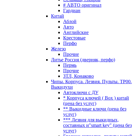
# АВТО оригинал
Гардиан
Китай
Аблой
Авто
Английские
Крестовые
Перфо
Железо
Прочие
Литье Россия (дверняк, перфо)
Пермь
Прочие
ЗТЛ, Конаково
Чипы. Корпуса. Лезвия. Пульты. TP00.
Выкидухи
Автоключи с ДУ
* Корпуса ключей ( Box ) китай
(цена без услуг)
** Выкидные ключи (цена без
услуг)
*** Лезвия для выкидных,
составных и"smart key" (цена без
услуг)