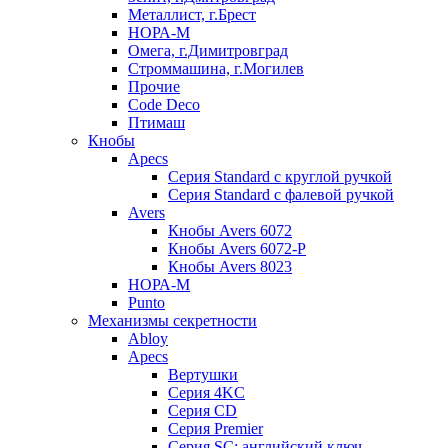
Металлист, г.Брест
НОРА-М
Омега, г.Димитровград
Строммашина, г.Могилев
Прочие
Code Deco
Птимаш
Кнобы
Apecs
Серия Standard с круглой ручкой
Серия Standard с фалевой ручкой
Avers
Кнобы Avers 6072
Кнобы Avers 6072-P
Кнобы Avers 8023
НОРА-М
Punto
Механизмы секретности
Abloy
Apecs
Вертушки
Серия 4KC
Серия CD
Серия Premier
Серия SC: английский ключ