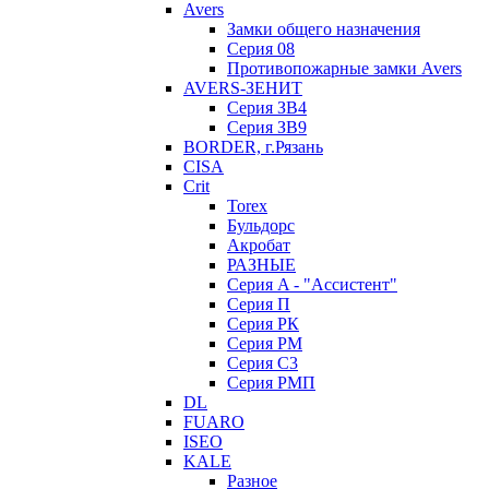
Avers
Замки общего назначения
Серия 08
Противопожарные замки Avers
AVERS-ЗЕНИТ
Серия ЗВ4
Серия ЗВ9
BORDER, г.Рязань
CISA
Crit
Torex
Бульдорс
Акробат
РАЗНЫЕ
Серия A - "Ассистент"
Серия П
Серия РК
Серия РМ
Серия С3
Серия РМП
DL
FUARO
ISEO
KALE
Разное