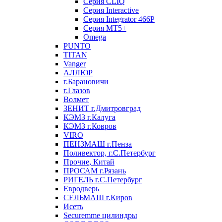
Серия CLIQ
Серия Interactive
Серия Integrator 466P
Серия MT5+
Omega
PUNTO
TITAN
Vanger
АЛЛЮР
г.Барановичи
г.Глазов
Волмет
ЗЕНИТ г.Дмитровград
КЭМЗ г.Калуга
КЭМЗ г.Ковров
VIRO
ПЕНЗМАШ г.Пенза
Поливектор, г.С.Петербург
Прочие, Китай
ПРОСАМ г.Рязань
РИГЕЛЬ г.С.Петербург
Евродверь
СЕЛЬМАШ г.Киров
Исеть
Securemme цилиндры