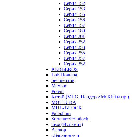
Серия 152
Серия 153
Серия 155
Серия 156
Серия 157
Серия 189
Серия 201
Серия 252
Серия 253
Серия 255
Серия 257
Серия 352
KERBEROS
Lob Польша
Securemme
Maxbar
Potent
Китай (MLG, Пандор Zirh Kilit и пр.)
MOTTURA
MUL-T-LOCK
Palladium
Serrature/Pointlock
Tesa (Испания)
Аллюр
г.Барановичи