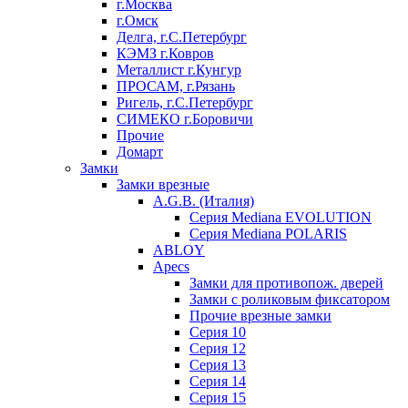
г.Москва
г.Омск
Делга, г.С.Петербург
КЭМЗ г.Ковров
Металлист г.Кунгур
ПРОСАМ, г.Рязань
Ригель, г.С.Петербург
СИМЕКО г.Боровичи
Прочие
Домарт
Замки
Замки врезные
A.G.B. (Италия)
Серия Mediana EVOLUTION
Серия Mediana POLARIS
ABLOY
Apecs
Замки для противопож. дверей
Замки с роликовым фиксатором
Прочие врезные замки
Серия 10
Серия 12
Серия 13
Серия 14
Серия 15