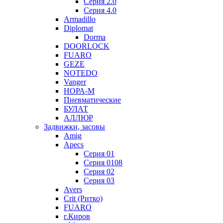
Серия 2.0
Серия 4.0
Armadillo
Diplomat
Dorma
DOORLOCK
FUARO
GEZE
NOTEDO
Vanger
НОРА-М
Пневматические
БУЛАТ
АЛЛЮР
Задвижки, засовы
Amig
Apecs
Серия 01
Серия 0108
Серия 02
Серия 03
Avers
Crit (Ритко)
FUARO
г.Киров