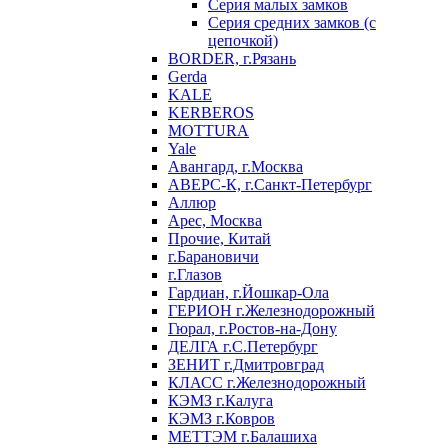
Серия малых замков
Серия средних замков (с
цепочкой)
BORDER, г.Рязань
Gerda
KALE
KERBEROS
MOTTURA
Yale
Авангард, г.Москва
АВЕРС-К, г.Санкт-Петербург
Аллюр
Арес, Москва
Прочие, Китай
г.Барановичи
г.Глазов
Гардиан, г.Йошкар-Ола
ГЕРИОН г.Железнодорожный
Гюрал, г.Ростов-на-Дону
ДЕЛГА г.С.Петербург
ЗЕНИТ г.Дмитровград
КЛАСС г.Железнодорожный
КЭМЗ г.Калуга
КЭМЗ г.Ковров
МЕТТЭМ г.Балашиха