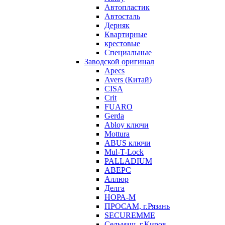
Автопластик
Автосталь
Дерняк
Квартирные
крестовые
Специальные
Заводской оригинал
Apecs
Avers (Китай)
CISA
Crit
FUARO
Gerda
Abloy ключи
Mottura
ABUS ключи
Mul-T-Lock
PALLADIUM
АВЕРС
Аллюр
Делга
НОРА-М
ПРОСАМ, г.Рязань
SECUREMME
Сельмаш, г.Киров