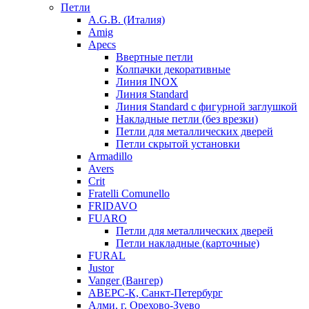
Петли
A.G.B. (Италия)
Amig
Apecs
Ввертные петли
Колпачки декоративные
Линия INOX
Линия Standard
Линия Standard с фигурной заглушкой
Накладные петли (без врезки)
Петли для металлических дверей
Петли скрытой установки
Armadillo
Avers
Crit
Fratelli Comunello
FRIDAVO
FUARO
Петли для металлических дверей
Петли накладные (карточные)
FURAL
Justor
Vanger (Вангер)
АВЕРС-К, Санкт-Петербург
Алми, г. Орехово-Зуево