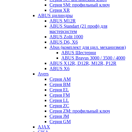
Серия SM: профильный ключ
Серия XR
ABUS цилиндры
ABUS M12R
ABUS Standart (21 проф) для
мастерсистем
ABUS Zolit 1000
ABUS D6, X6
Abus (комплект для цил. механизмов)
ABUS Шестерни
ABUS Bravus 3000 / 3500 / 4000
ABUS X12R, D12R, M12R, P12R
ABUS X6
Avers
Серия AM
Серия BM
Серия EL
Серия FM
Серия LL
Серия ZC
Серия ZM: профильный ключ
Серия JM
Серия GM
AJAX