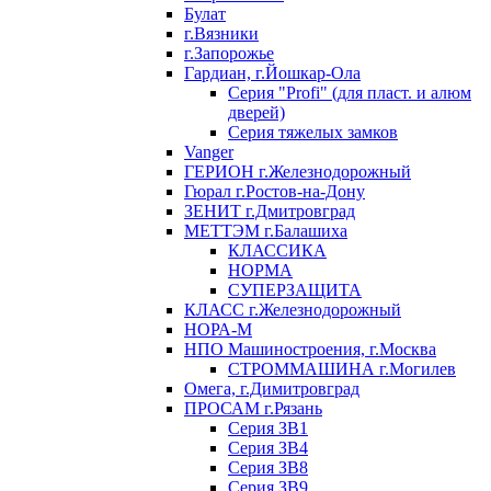
Булат
г.Вязники
г.Запорожье
Гардиан, г.Йошкар-Ола
Серия "Profi" (для пласт. и алюм
дверей)
Серия тяжелых замков
Vanger
ГЕРИОН г.Железнодорожный
Гюрал г.Ростов-на-Дону
ЗЕНИТ г.Дмитровград
МЕТТЭМ г.Балашиха
КЛАССИКА
НОРМА
СУПЕРЗАЩИТА
КЛАСС г.Железнодорожный
НОРА-М
НПО Машиностроения, г.Москва
СТРОММАШИНА г.Могилев
Омега, г.Димитровград
ПРОСАМ г.Рязань
Серия ЗВ1
Серия ЗВ4
Серия ЗВ8
Серия ЗВ9