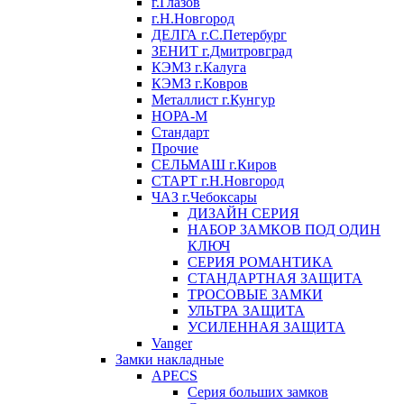
г.Глазов
г.Н.Новгород
ДЕЛГА г.С.Петербург
ЗЕНИТ г.Дмитровград
КЭМЗ г.Калуга
КЭМЗ г.Ковров
Металлист г.Кунгур
НОРА-М
Стандарт
Прочие
СЕЛЬМАШ г.Киров
СТАРТ г.Н.Новгород
ЧАЗ г.Чебоксары
ДИЗАЙН СЕРИЯ
НАБОР ЗАМКОВ ПОД ОДИН
КЛЮЧ
СЕРИЯ РОМАНТИКА
СТАНДАРТНАЯ ЗАЩИТА
ТРОСОВЫЕ ЗАМКИ
УЛЬТРА ЗАЩИТА
УСИЛЕННАЯ ЗАЩИТА
Vanger
Замки накладные
APECS
Серия больших замков