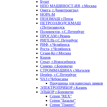
Булат
НПО МАШИНОСТ-ИЯ, г.Москва
Омега, г.Димитровград
НОРА-М
ПЕНЗМАШ г.Пенза
ПЕТРОЗАВОДСКМАШ
г.Петрозаводск
Поливектор, г.С.Петербург
ПРОСАМ г.Рязань
РИГЕЛЬ г.С.Петербург
РИФ, г.Челябинск
Роста, г.Челябинск
Сезам-Ко г.Москва
Киров
Сенат, г.Новосибирск
Симеко, г.Боровичи
СТРОММАШИНА г.Могилев
Цербер, г.С.Петербург
ЧАЗ г.Чебоксары
Проушины для навесных замков
ЭЛЕКТРОПРИБОР г.Казань
ЭЛЬБОР г.Боровичи
Серия "REX"
Серия "Базальт"
Серия "Гранит"