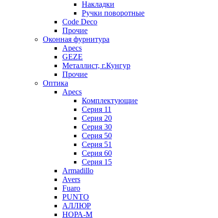
Накладки
Ручки поворотные
Code Deco
Прочие
Оконная фурнитура
Apecs
GEZE
Металлист, г.Кунгур
Прочие
Оптика
Apecs
Комплектующие
Серия 11
Серия 20
Серия 30
Серия 50
Серия 51
Серия 60
Серия 15
Armadillo
Avers
Fuaro
PUNTO
АЛЛЮР
НОРА-М