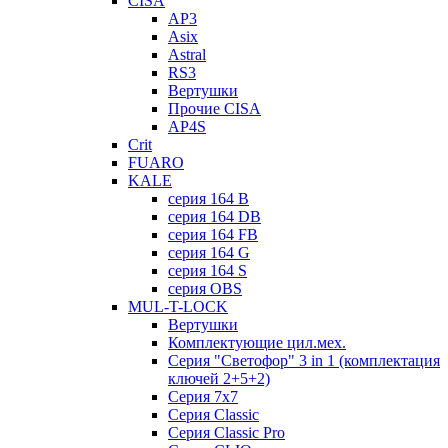
CISA
AP3
Asix
Astral
RS3
Вертушки
Прочие CISA
AP4S
Crit
FUARO
KALE
серия 164 B
серия 164 DB
серия 164 FB
серия 164 G
серия 164 S
серия OBS
MUL-T-LOCK
Вертушки
Комплектующие цил.мех.
Серия "Светофор" 3 in 1 (комплектация
ключей 2+5+2)
Серия 7х7
Серия Classic
Серия Classic Pro