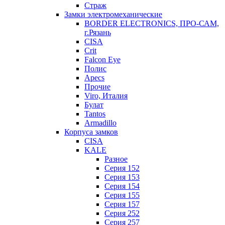
Страж
Замки электромеханические
BORDER ELECTRONICS, ПРО-САМ,
г.Рязань
CISA
Crit
Falcon Eye
Полис
Apecs
Прочие
Viro, Италия
Булат
Tantos
Armadillo
Корпуса замков
CISA
KALE
Разное
Серия 152
Серия 153
Серия 154
Серия 155
Серия 157
Серия 252
Серия 257