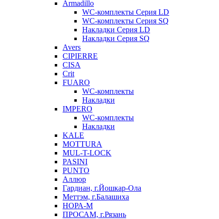
Armadillo
WC-комплекты Серия LD
WC-комплекты Серия SQ
Накладки Серия LD
Накладки Серия SQ
Avers
CIPIERRE
CISA
Crit
FUARO
WC-комплекты
Накладки
IMPERO
WC-комплекты
Накладки
KALE
MOTTURA
MUL-T-LOCK
PASINI
PUNTO
Аллюр
Гардиан, г.Йошкар-Ола
Меттэм, г.Балашиха
НОРА-М
ПРОСАМ, г.Рязань