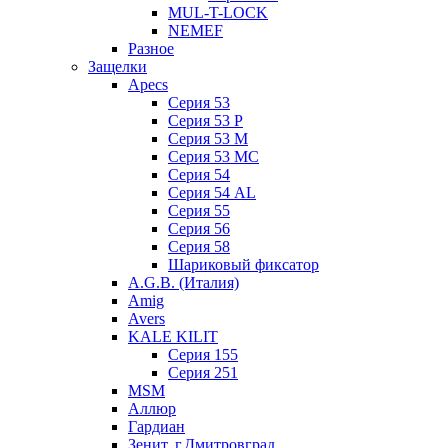
MUL-T-LOCK
NEMEF
Разное
Защелки
Apecs
Серия 53
Серия 53 P
Серия 53 М
Серия 53 МC
Серия 54
Серия 54 AL
Серия 55
Серия 56
Серия 58
Шариковый фиксатор
A.G.B. (Италия)
Amig
Avers
KALE KILIT
Серия 155
Серия 251
MSM
Аллюр
Гардиан
Зенит, г.Дмитровград