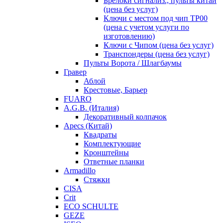
Брелоки сигнализ., пульты китай
(цена без услуг)
Ключи с местом под чип TP00
(цена с учетом услуги по
изготовлению)
Ключи с Чипом (цена без услуг)
Транспондеры (цена без услуг)
Пульты Ворота / Шлагбаумы
Гравер
Аблой
Крестовые, Барьер
FUARO
A.G.B. (Италия)
Декоративный колпачок
Apecs (Китай)
Квадраты
Комплектующие
Кронштейны
Ответные планки
Armadillo
Стяжки
CISA
Crit
ECO SCHULTE
GEZE