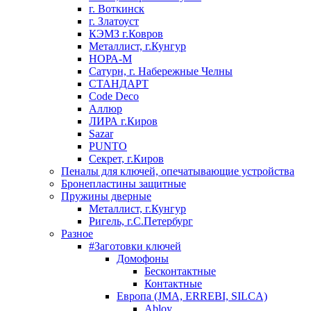
г. Воткинск
г. Златоуст
КЭМЗ г.Ковров
Металлист, г.Кунгур
НОРА-М
Сатурн, г. Набережные Челны
СТАНДАРТ
Code Deco
Аллюр
ЛИРА г.Киров
Sazar
PUNTO
Секрет, г.Киров
Пеналы для ключей, опечатывающие устройства
Бронепластины защитные
Пружины дверные
Металлист, г.Кунгур
Ригель, г.С.Петербург
Разное
#Заготовки ключей
Домофоны
Бесконтактные
Контактные
Европа (JMA, ERREBI, SILCA)
Abloy