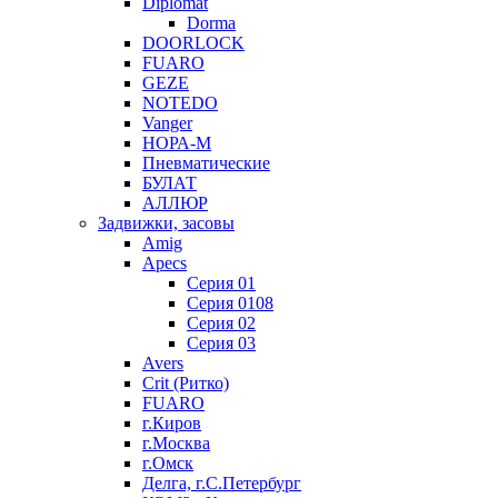
Diplomat
Dorma
DOORLOCK
FUARO
GEZE
NOTEDO
Vanger
НОРА-М
Пневматические
БУЛАТ
АЛЛЮР
Задвижки, засовы
Amig
Apecs
Серия 01
Серия 0108
Серия 02
Серия 03
Avers
Crit (Ритко)
FUARO
г.Киров
г.Москва
г.Омск
Делга, г.С.Петербург