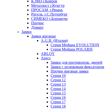
КЭМЗ г.Ковров
Металлист г.Кунгур
ПРОСАМ, г.Рязань
Ригель, г.С.Петербург
СИМЕКО г.Боровичи
Прочие
Домарт
Замки
Замки врезные
A.G.B. (Италия)
Серия Mediana EVOLUTION
Серия Mediana POLARIS
ABLOY
Apecs
Замки для противопож. дверей
Замки с роликовым фиксатором
Прочие врезные замки
Серия 10
Серия 12
Серия 13
Серия 14
Серия 15
Серия 16
Серия 17
Серия 18