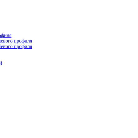
офиля
иевого профиля
иевого профиля
й