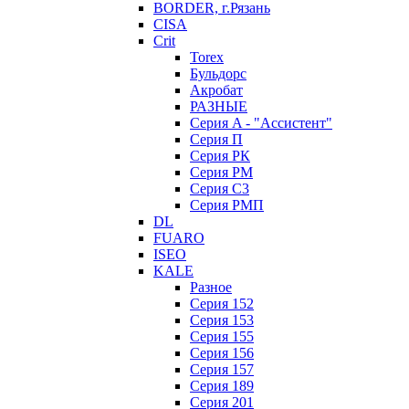
BORDER, г.Рязань
CISA
Crit
Torex
Бульдорс
Акробат
РАЗНЫЕ
Серия A - "Ассистент"
Серия П
Серия РК
Серия РМ
Серия С3
Серия РМП
DL
FUARO
ISEO
KALE
Разное
Серия 152
Серия 153
Серия 155
Серия 156
Серия 157
Серия 189
Серия 201