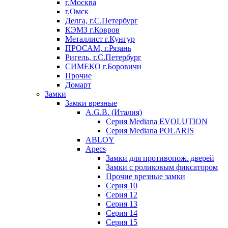
г.Москва
г.Омск
Делга, г.С.Петербург
КЭМЗ г.Ковров
Металлист г.Кунгур
ПРОСАМ, г.Рязань
Ригель, г.С.Петербург
СИМЕКО г.Боровичи
Прочие
Домарт
Замки
Замки врезные
A.G.B. (Италия)
Серия Mediana EVOLUTION
Серия Mediana POLARIS
ABLOY
Apecs
Замки для противопож. дверей
Замки с роликовым фиксатором
Прочие врезные замки
Серия 10
Серия 12
Серия 13
Серия 14
Серия 15