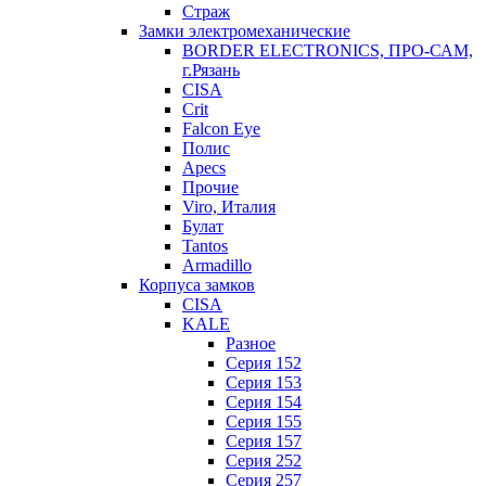
Страж
Замки электромеханические
BORDER ELECTRONICS, ПРО-САМ,
г.Рязань
CISA
Crit
Falcon Eye
Полис
Apecs
Прочие
Viro, Италия
Булат
Tantos
Armadillo
Корпуса замков
CISA
KALE
Разное
Серия 152
Серия 153
Серия 154
Серия 155
Серия 157
Серия 252
Серия 257