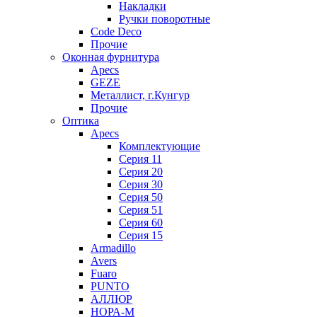
Накладки
Ручки поворотные
Code Deco
Прочие
Оконная фурнитура
Apecs
GEZE
Металлист, г.Кунгур
Прочие
Оптика
Apecs
Комплектующие
Серия 11
Серия 20
Серия 30
Серия 50
Серия 51
Серия 60
Серия 15
Armadillo
Avers
Fuaro
PUNTO
АЛЛЮР
НОРА-М