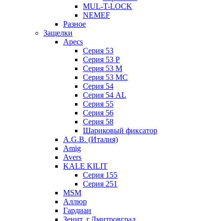
MUL-T-LOCK
NEMEF
Разное
Защелки
Apecs
Серия 53
Серия 53 P
Серия 53 М
Серия 53 МC
Серия 54
Серия 54 AL
Серия 55
Серия 56
Серия 58
Шариковый фиксатор
A.G.B. (Италия)
Amig
Avers
KALE KILIT
Серия 155
Серия 251
MSM
Аллюр
Гардиан
Зенит, г.Дмитровград