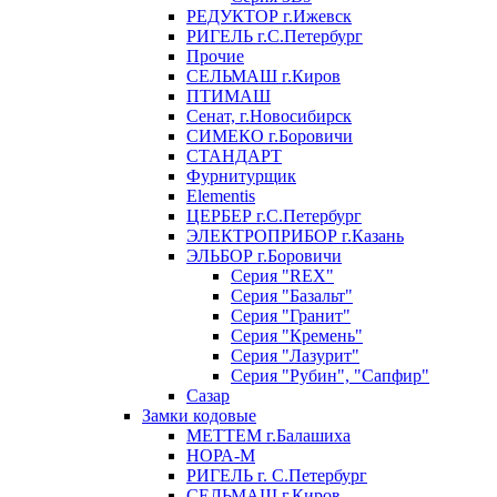
РЕДУКТОР г.Ижевск
РИГЕЛЬ г.С.Петербург
Прочие
СЕЛЬМАШ г.Киров
ПТИМАШ
Сенат, г.Новосибирск
СИМЕКО г.Боровичи
СТАНДАРТ
Фурнитурщик
Elementis
ЦЕРБЕР г.С.Петербург
ЭЛЕКТРОПРИБОР г.Казань
ЭЛЬБОР г.Боровичи
Серия "REX"
Серия "Базальт"
Серия "Гранит"
Серия "Кремень"
Серия "Лазурит"
Серия "Рубин", "Сапфир"
Сазар
Замки кодовые
МЕТТЕМ г.Балашиха
НОРА-М
РИГЕЛЬ г. С.Петербург
СЕЛЬМАШ г.Киров