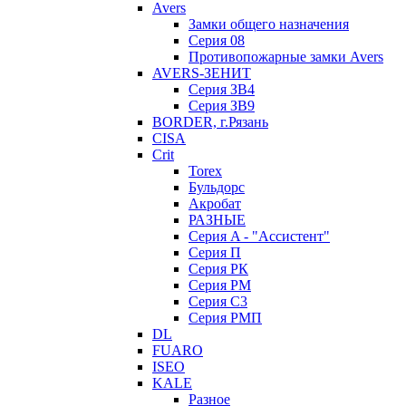
Avers
Замки общего назначения
Серия 08
Противопожарные замки Avers
AVERS-ЗЕНИТ
Серия ЗВ4
Серия ЗВ9
BORDER, г.Рязань
CISA
Crit
Torex
Бульдорс
Акробат
РАЗНЫЕ
Серия A - "Ассистент"
Серия П
Серия РК
Серия РМ
Серия С3
Серия РМП
DL
FUARO
ISEO
KALE
Разное