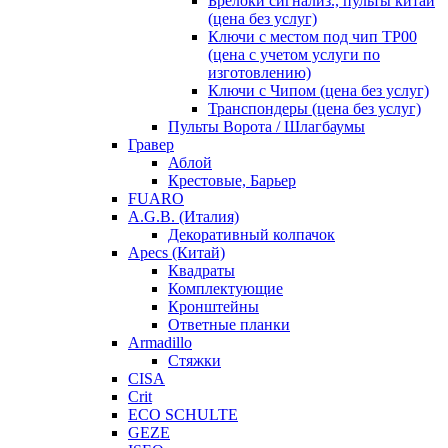
Брелоки сигнализ., пульты китай
(цена без услуг)
Ключи с местом под чип TP00
(цена с учетом услуги по
изготовлению)
Ключи с Чипом (цена без услуг)
Транспондеры (цена без услуг)
Пульты Ворота / Шлагбаумы
Гравер
Аблой
Крестовые, Барьер
FUARO
A.G.B. (Италия)
Декоративный колпачок
Apecs (Китай)
Квадраты
Комплектующие
Кронштейны
Ответные планки
Armadillo
Стяжки
CISA
Crit
ECO SCHULTE
GEZE