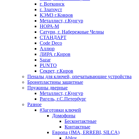
г. Воткинск
г. Златоуст
КЭМЗ г.Ковров
Металлист, г.Кунгур
НОРА-М
Сатурн, г. Набережные Челны
СТАНДАРТ
Code Deco
Аллюр
ЛИРА г.Киров
Sazar
PUNTO
Секрет, г.Киров
Пеналы для ключей, опечатывающие устройства
Бронепластины защитные
Пружины дверные
Металлист, г.Кунгур
Ригель, г.С.Петербург
Разное
#Заготовки ключей
Домофоны
Бесконтактные
Контактные
Европа (JMA, ERREBI, SILCA)
Abloy