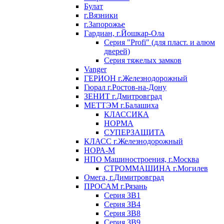
Булат
г.Вязники
г.Запорожье
Гардиан, г.Йошкар-Ола
Серия "Profi" (для пласт. и алюм
дверей)
Серия тяжелых замков
Vanger
ГЕРИОН г.Железнодорожный
Гюрал г.Ростов-на-Дону
ЗЕНИТ г.Дмитровград
МЕТТЭМ г.Балашиха
КЛАССИКА
НОРМА
СУПЕРЗАЩИТА
КЛАСС г.Железнодорожный
НОРА-М
НПО Машиностроения, г.Москва
СТРОММАШИНА г.Могилев
Омега, г.Димитровград
ПРОСАМ г.Рязань
Серия ЗВ1
Серия ЗВ4
Серия ЗВ8
Серия ЗВ9