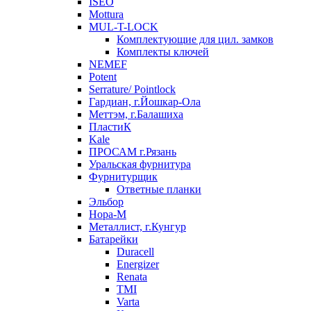
ISEO
Mottura
MUL-T-LOCK
Комплектующие для цил. замков
Комплекты ключей
NEMEF
Potent
Serrature/ Pointlock
Гардиан, г.Йошкар-Ола
Меттэм, г.Балашиха
ПластиК
Kale
ПРОСАМ г.Рязань
Уральская фурнитура
Фурнитурщик
Ответные планки
Эльбор
Нора-М
Металлист, г.Кунгур
Батарейки
Duracell
Energizer
Renata
TMI
Varta