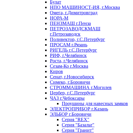
Булат
НПО МАШИНОСТ-ИЯ, г.Москва
Омега, г.Димитровград
НОРА-М
ПЕНЗМАШ г.Пенза
ПЕТРОЗАВОДСКМАШ
г.Петрозаводск
Поливектор, г.С.Петербург
ПРОСАМ г.Рязань
РИГЕЛЬ г.С.Петербург
РИФ, г.Челябинск
Роста, г.Челябинск
Сезам-Ко г.Москва
Киров
Сенат, г.Новосибирск
Симеко, г.Боровичи
СТРОММАШИНА г.Могилев
Цербер, г.С.Петербург
ЧАЗ г.Чебоксары
Проушины для навесных замков
ЭЛЕКТРОПРИБОР г.Казань
ЭЛЬБОР г.Боровичи
Серия "REX"
Серия "Базальт"
Серия "Гранит"