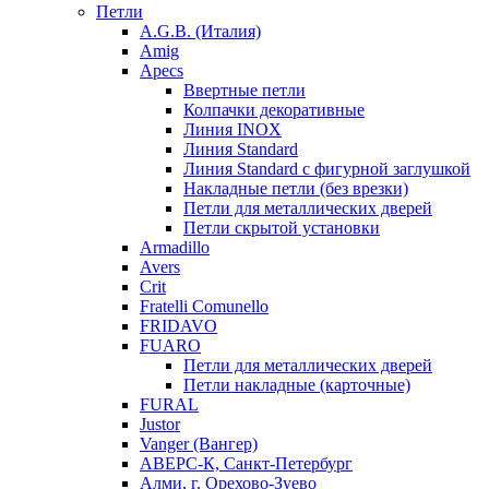
Петли
A.G.B. (Италия)
Amig
Apecs
Ввертные петли
Колпачки декоративные
Линия INOX
Линия Standard
Линия Standard с фигурной заглушкой
Накладные петли (без врезки)
Петли для металлических дверей
Петли скрытой установки
Armadillo
Avers
Crit
Fratelli Comunello
FRIDAVO
FUARO
Петли для металлических дверей
Петли накладные (карточные)
FURAL
Justor
Vanger (Вангер)
АВЕРС-К, Санкт-Петербург
Алми, г. Орехово-Зуево