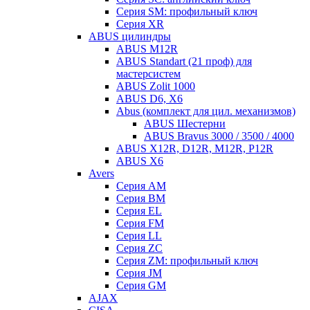
Серия SM: профильный ключ
Серия XR
ABUS цилиндры
ABUS M12R
ABUS Standart (21 проф) для
мастерсистем
ABUS Zolit 1000
ABUS D6, X6
Abus (комплект для цил. механизмов)
ABUS Шестерни
ABUS Bravus 3000 / 3500 / 4000
ABUS X12R, D12R, M12R, P12R
ABUS X6
Avers
Серия AM
Серия BM
Серия EL
Серия FM
Серия LL
Серия ZC
Серия ZM: профильный ключ
Серия JM
Серия GM
AJAX