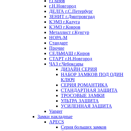
г.Глазов
г.Н.Новгород
ДЕЛГА г.С.Петербург
ЗЕНИТ г.Дмитровград
КЭМЗ г.Калуга
КЭМЗ г.Ковров
Металлист г.Кунгур
НОРА-М
Стандарт
Прочие
СЕЛЬМАШ г.Киров
СТАРТ г.Н.Новгород
ЧАЗ г.Чебоксары
ДИЗАЙН СЕРИЯ
НАБОР ЗАМКОВ ПОД ОДИН
КЛЮЧ
СЕРИЯ РОМАНТИКА
СТАНДАРТНАЯ ЗАЩИТА
ТРОСОВЫЕ ЗАМКИ
УЛЬТРА ЗАЩИТА
УСИЛЕННАЯ ЗАЩИТА
Vanger
Замки накладные
APECS
Серия больших замков