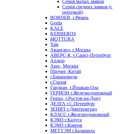
Серия малых замков
Серия средних замков (с
цепочкой)
BORDER, г.Рязань
Gerda
KALE
KERBEROS
MOTTURA
Yale
Авангард, г.Москва
АВЕРС-К, г.Санкт-Петербург
Аллюр
Арес, Москва
Прочие, Китай
г.Барановичи
г.Глазов
Гардиан, г.Йошкар-Ола
ГЕРИОН г.Железнодорожный
Гюрал, г.Ростов-на-Дону
ДЕЛГА г.С.Петербург
ЗЕНИТ г.Дмитровград
КЛАСС г.Железнодорожный
КЭМЗ г.Калуга
КЭМЗ г.Ковров
МЕТТЭМ г.Балашиха