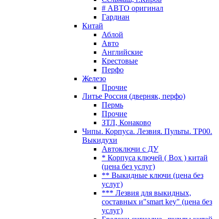
# АВТО оригинал
Гардиан
Китай
Аблой
Авто
Английские
Крестовые
Перфо
Железо
Прочие
Литье Россия (дверняк, перфо)
Пермь
Прочие
ЗТЛ, Конаково
Чипы. Корпуса. Лезвия. Пульты. TP00.
Выкидухи
Автоключи с ДУ
* Корпуса ключей ( Box ) китай
(цена без услуг)
** Выкидные ключи (цена без
услуг)
*** Лезвия для выкидных,
составных и"smart key" (цена без
услуг)