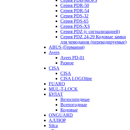
Серия PDB-MOPS
Серия PDR-50
Серия PDR-54
Серия PDS-32
Серия PDS-65
Серия PDS-XS
Серия PDZ (с сигнализацией)
Серия PDZ 24-29 Кодовые замки
для чемоданов (перекодируемые)
ABUS (Германия)
Avers
Avers PD-01
Разное
CISA
CISA
CISA LOGOline
FUARO
MUL-T-LOCK
БУЛАТ
Велосипедные
Всепогодные
Кодовые
ONGUARD
АЛЛЮР
Silca