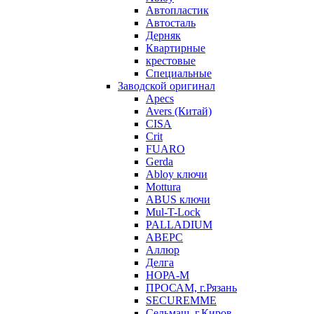
Автопластик
Автосталь
Дерняк
Квартирные
крестовые
Специальные
Заводской оригинал
Apecs
Avers (Китай)
CISA
Crit
FUARO
Gerda
Abloy ключи
Mottura
ABUS ключи
Mul-T-Lock
PALLADIUM
АВЕРС
Аллюр
Делга
НОРА-М
ПРОСАМ, г.Рязань
SECUREMME
Сельмаш, г.Киров