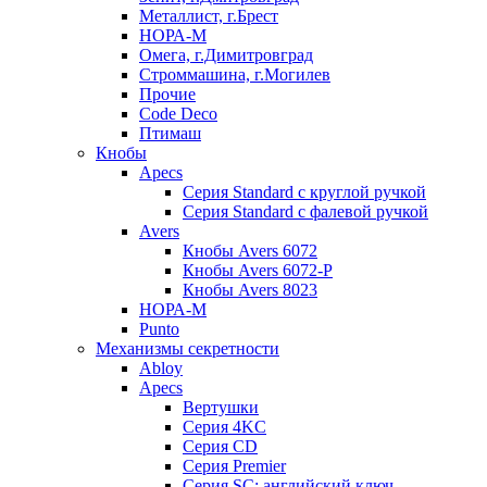
Металлист, г.Брест
НОРА-М
Омега, г.Димитровград
Строммашина, г.Могилев
Прочие
Code Deco
Птимаш
Кнобы
Apecs
Серия Standard с круглой ручкой
Серия Standard с фалевой ручкой
Avers
Кнобы Avers 6072
Кнобы Avers 6072-P
Кнобы Avers 8023
НОРА-М
Punto
Механизмы секретности
Abloy
Apecs
Вертушки
Серия 4KC
Серия CD
Серия Premier
Серия SC: английский ключ