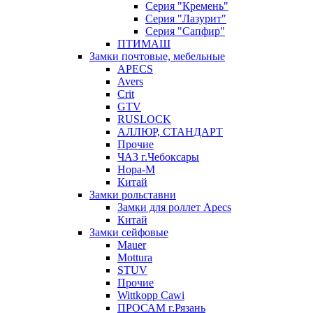
Серия "Кремень"
Серия "Лазурит"
Серия "Сапфир"
ПТИМАШ
Замки почтовые, мебельные
APECS
Avers
Crit
GTV
RUSLOCK
АЛЛЮР, СТАНДАРТ
Прочие
ЧАЗ г.Чебоксары
Нора-М
Китай
Замки рольставни
Замки для роллет Apecs
Китай
Замки сейфовые
Mauer
Mottura
STUV
Прочие
Wittkopp Cawi
ПРОСАМ г.Рязань