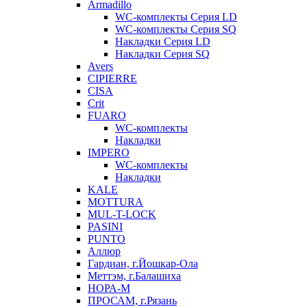
Armadillo
WC-комплекты Серия LD
WC-комплекты Серия SQ
Накладки Серия LD
Накладки Серия SQ
Avers
CIPIERRE
CISA
Crit
FUARO
WC-комплекты
Накладки
IMPERO
WC-комплекты
Накладки
KALE
MOTTURA
MUL-T-LOCK
PASINI
PUNTO
Аллюр
Гардиан, г.Йошкар-Ола
Меттэм, г.Балашиха
НОРА-М
ПРОСАМ, г.Рязань