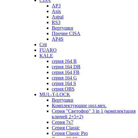
CISA
AP3
Asix
Astral
RS3
Вертушки
Прочие CISA
AP4S
Crit
FUARO
KALE
серия 164 B
серия 164 DB
серия 164 FB
серия 164 G
серия 164 S
серия OBS
MUL-T-LOCK
Вертушки
Комплектующие цил.мех.
Серия "Светофор" 3 in 1 (комплектация
ключей 2+5+2)
Серия 7х7
Серия Classic
Серия Classic Pro