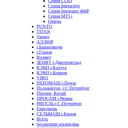
Серия CLIQ
Серия Interactive
Серия Integrator 466P
Серия MT5+
Omega
PUNTO
TITAN
Vanger
АЛЛЮР
г.Барановичи
г.Глазов
Волмет
ЗЕНИТ г.Дмитровград
КЭМЗ г.Калуга
КЭМЗ г.Ковров
VIRO
ПЕНЗМАШ г.Пенза
Поливектор, г.С.Петербург
Прочие, Китай
ПРОСАМ г.Рязань
РИГЕЛЬ г.С.Петербург
Евродверь
СЕЛЬМАШ г.Киров
Исеть
Securemme цилиндры