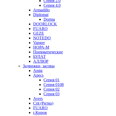
Серия 2.0
Серия 4.0
Armadillo
Diplomat
Dorma
DOORLOCK
FUARO
GEZE
NOTEDO
Vanger
НОРА-М
Пневматические
БУЛАТ
АЛЛЮР
Задвижки, засовы
Amig
Apecs
Серия 01
Серия 0108
Серия 02
Серия 03
Avers
Crit (Ритко)
FUARO
г.Киров