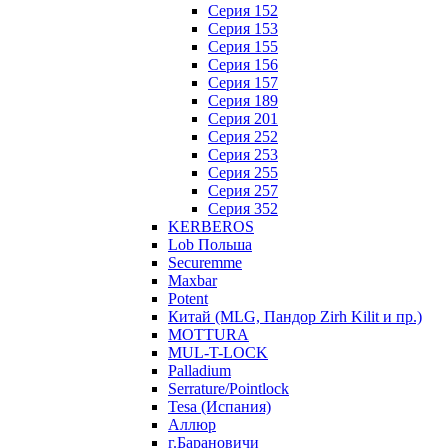
Серия 152
Серия 153
Серия 155
Серия 156
Серия 157
Серия 189
Серия 201
Серия 252
Серия 253
Серия 255
Серия 257
Серия 352
KERBEROS
Lob Польша
Securemme
Maxbar
Potent
Китай (MLG, Пандор Zirh Kilit и пр.)
MOTTURA
MUL-T-LOCK
Palladium
Serrature/Pointlock
Tesa (Испания)
Аллюр
г.Барановичи