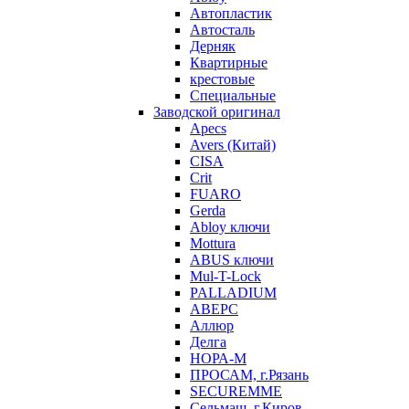
Автопластик
Автосталь
Дерняк
Квартирные
крестовые
Специальные
Заводской оригинал
Apecs
Avers (Китай)
CISA
Crit
FUARO
Gerda
Abloy ключи
Mottura
ABUS ключи
Mul-T-Lock
PALLADIUM
АВЕРС
Аллюр
Делга
НОРА-М
ПРОСАМ, г.Рязань
SECUREMME
Сельмаш, г.Киров