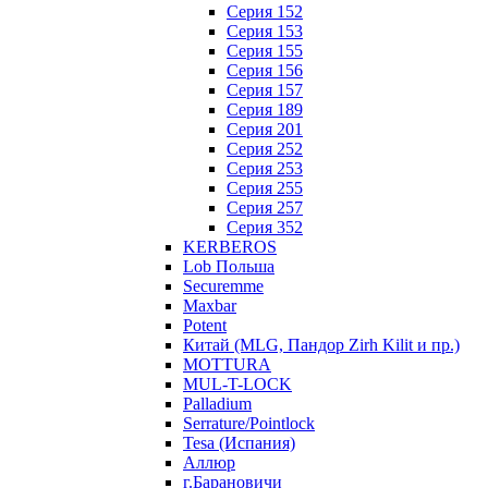
Серия 152
Серия 153
Серия 155
Серия 156
Серия 157
Серия 189
Серия 201
Серия 252
Серия 253
Серия 255
Серия 257
Серия 352
KERBEROS
Lob Польша
Securemme
Maxbar
Potent
Китай (MLG, Пандор Zirh Kilit и пр.)
MOTTURA
MUL-T-LOCK
Palladium
Serrature/Pointlock
Tesa (Испания)
Аллюр
г.Барановичи