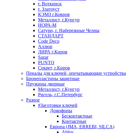
г. Воткинск
г. Златоуст
КЭМЗ г.Ковров
Металлист, г.Кунгур
НОРА-М
Сатурн, г. Набережные Челны
СТАНДАРТ
Code Deco
Аллюр
ЛИРА г.Киров
Sazar
PUNTO
Секрет, г.Киров
Пеналы для ключей, опечатывающие устройства
Бронепластины защитные
Пружины дверные
Металлист, г.Кунгур
Ригель, г.С.Петербург
Разное
#Заготовки ключей
Домофоны
Бесконтактные
Контактные
Европа (JMA, ERREBI, SILCA)
Abloy