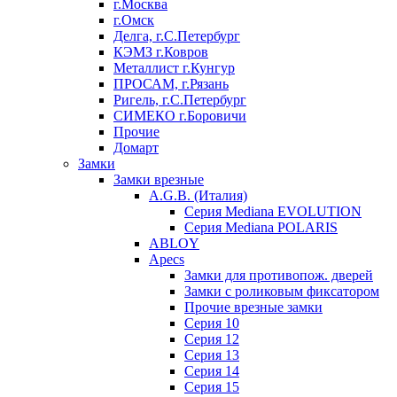
г.Москва
г.Омск
Делга, г.С.Петербург
КЭМЗ г.Ковров
Металлист г.Кунгур
ПРОСАМ, г.Рязань
Ригель, г.С.Петербург
СИМЕКО г.Боровичи
Прочие
Домарт
Замки
Замки врезные
A.G.B. (Италия)
Серия Mediana EVOLUTION
Серия Mediana POLARIS
ABLOY
Apecs
Замки для противопож. дверей
Замки с роликовым фиксатором
Прочие врезные замки
Серия 10
Серия 12
Серия 13
Серия 14
Серия 15