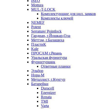
ISEO
Mottura
MUL-T-LOCK
Комплектующие для цил. замков
Комплекты ключей
NEMEF
Potent
Serrature/ Pointlock
Гардиан, г.Йошкар-Ола
Меттэм, г.Балашиха
ПластиК
Kale
ПРОСАМ г.Рязань
Уральская фурнитура
Фурнитурщик
Ответные планки
Эльбор
Нора-М
Металлист, г.Кунгур
Батарейки
Duracell
Energizer
Renata
TMI
Varta