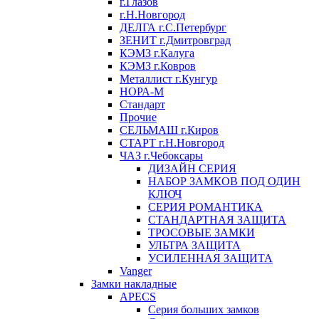
г.Глазов
г.Н.Новгород
ДЕЛГА г.С.Петербург
ЗЕНИТ г.Дмитровград
КЭМЗ г.Калуга
КЭМЗ г.Ковров
Металлист г.Кунгур
НОРА-М
Стандарт
Прочие
СЕЛЬМАШ г.Киров
СТАРТ г.Н.Новгород
ЧАЗ г.Чебоксары
ДИЗАЙН СЕРИЯ
НАБОР ЗАМКОВ ПОД ОДИН
КЛЮЧ
СЕРИЯ РОМАНТИКА
СТАНДАРТНАЯ ЗАЩИТА
ТРОСОВЫЕ ЗАМКИ
УЛЬТРА ЗАЩИТА
УСИЛЕННАЯ ЗАЩИТА
Vanger
Замки накладные
APECS
Серия больших замков