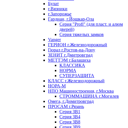
Булат
г.Вязники
г.Запорожье
Гардиан, г.Йошкар-Ола
Серия "Profi" (для пласт. и алюм
дверей)
Серия тяжелых замков
Vanger
ГЕРИОН г.Железнодорожный
Гюрал г.Ростов-на-Дону
ЗЕНИТ г.Дмитровград
МЕТТЭМ г.Балашиха
КЛАССИКА
НОРМА
СУПЕРЗАЩИТА
КЛАСС г.Железнодорожный
НОРА-М
НПО Машиностроения, г.Москва
СТРОММАШИНА г.Могилев
Омега, г.Димитровград
ПРОСАМ г.Рязань
Серия ЗВ1
Серия ЗВ4
Серия ЗВ8
Серия ЗВ9