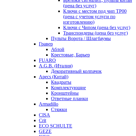
Брелоки сигнализ., пульты китай
(цена без услуг)
Ключи с местом под чип TP00
(цена с учетом услуги по
изготовлению)
Ключи с Чипом (цена без услуг)
Транспондеры (цена без услуг)
Пульты Ворота / Шлагбаумы
Гравер
Аблой
Крестовые, Барьер
FUARO
A.G.B. (Италия)
Декоративный колпачок
Apecs (Китай)
Квадраты
Комплектующие
Кронштейны
Ответные планки
Armadillo
Стяжки
CISA
Crit
ECO SCHULTE
GEZE