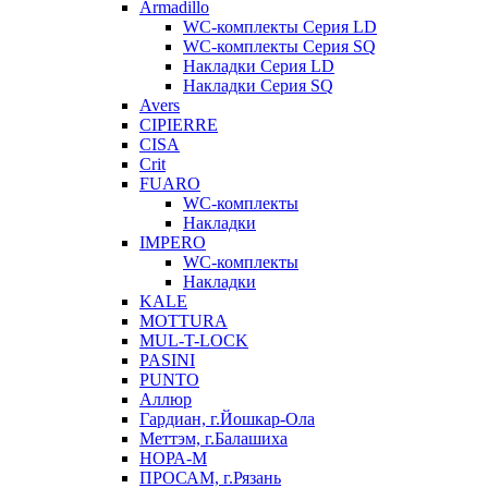
Armadillo
WC-комплекты Серия LD
WC-комплекты Серия SQ
Накладки Серия LD
Накладки Серия SQ
Avers
CIPIERRE
CISA
Crit
FUARO
WC-комплекты
Накладки
IMPERO
WC-комплекты
Накладки
KALE
MOTTURA
MUL-T-LOCK
PASINI
PUNTO
Аллюр
Гардиан, г.Йошкар-Ола
Меттэм, г.Балашиха
НОРА-М
ПРОСАМ, г.Рязань