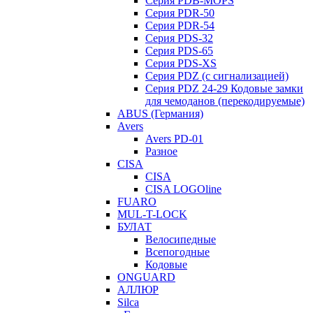
Серия PDB-MOPS
Серия PDR-50
Серия PDR-54
Серия PDS-32
Серия PDS-65
Серия PDS-XS
Серия PDZ (с сигнализацией)
Серия PDZ 24-29 Кодовые замки
для чемоданов (перекодируемые)
ABUS (Германия)
Avers
Avers PD-01
Разное
CISA
CISA
CISA LOGOline
FUARO
MUL-T-LOCK
БУЛАТ
Велосипедные
Всепогодные
Кодовые
ONGUARD
АЛЛЮР
Silca