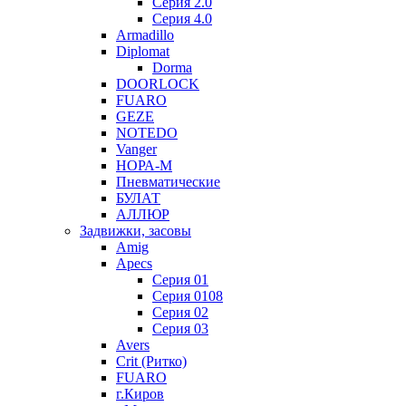
Серия 2.0
Серия 4.0
Armadillo
Diplomat
Dorma
DOORLOCK
FUARO
GEZE
NOTEDO
Vanger
НОРА-М
Пневматические
БУЛАТ
АЛЛЮР
Задвижки, засовы
Amig
Apecs
Серия 01
Серия 0108
Серия 02
Серия 03
Avers
Crit (Ритко)
FUARO
г.Киров