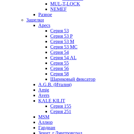
MUL-T-LOCK
NEMEF
Разное
Защелки
Apecs
Серия 53
Серия 53 P
Серия 53 М
Серия 53 МC
Серия 54
Серия 54 AL
Серия 55
Серия 56
Серия 58
Шариковый фиксатор
A.G.B. (Италия)
Amig
Avers
KALE KILIT
Серия 155
Серия 251
MSM
Аллюр
Гардиан
Зенит, г.Дмитровград