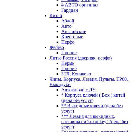
# АВТО оригинал
Гардиан
Китай
Аблой
Авто
Английские
Крестовые
Перфо
Железо
Прочие
Литье Россия (дверняк, перфо)
Пермь
Прочие
ЗТЛ, Конаково
Чипы. Корпуса. Лезвия. Пульты. TP00.
Выкидухи
Автоключи с ДУ
* Корпуса ключей ( Box ) китай
(цена без услуг)
** Выкидные ключи (цена без
услуг)
*** Лезвия для выкидных,
составных и"smart key" (цена без
услуг)