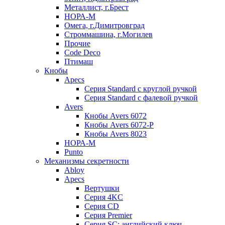
Металлист, г.Брест
НОРА-М
Омега, г.Димитровград
Строммашина, г.Могилев
Прочие
Code Deco
Птимаш
Кнобы
Apecs
Серия Standard с круглой ручкой
Серия Standard с фалевой ручкой
Avers
Кнобы Avers 6072
Кнобы Avers 6072-P
Кнобы Avers 8023
НОРА-М
Punto
Механизмы секретности
Abloy
Apecs
Вертушки
Серия 4KC
Серия CD
Серия Premier
Серия SC: английский ключ