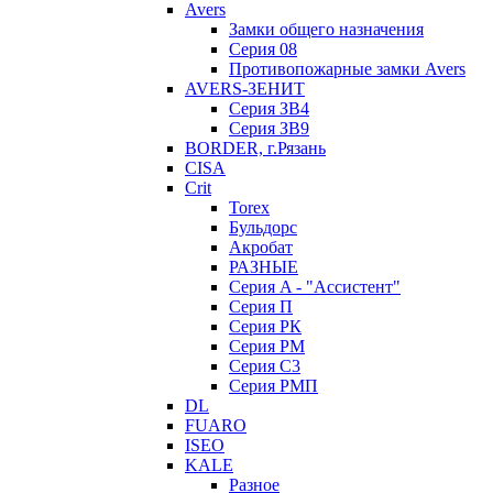
Avers
Замки общего назначения
Серия 08
Противопожарные замки Avers
AVERS-ЗЕНИТ
Серия ЗВ4
Серия ЗВ9
BORDER, г.Рязань
CISA
Crit
Torex
Бульдорс
Акробат
РАЗНЫЕ
Серия A - "Ассистент"
Серия П
Серия РК
Серия РМ
Серия С3
Серия РМП
DL
FUARO
ISEO
KALE
Разное