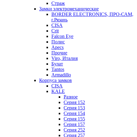
Страж
Замки электромеханические
BORDER ELECTRONICS, ПРО-САМ,
г.Рязань
CISA
Crit
Falcon Eye
Полис
Apecs
Прочие
Viro, Италия
Булат
Tantos
Armadillo
Корпуса замков
CISA
KALE
Разное
Серия 152
Серия 153
Серия 154
Серия 155
Серия 157
Серия 252
Серия 257