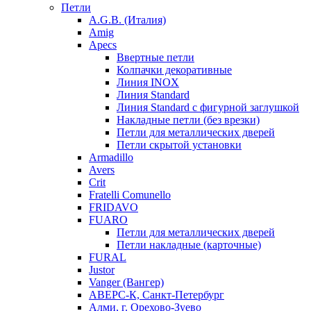
Петли
A.G.B. (Италия)
Amig
Apecs
Ввертные петли
Колпачки декоративные
Линия INOX
Линия Standard
Линия Standard с фигурной заглушкой
Накладные петли (без врезки)
Петли для металлических дверей
Петли скрытой установки
Armadillo
Avers
Crit
Fratelli Comunello
FRIDAVO
FUARO
Петли для металлических дверей
Петли накладные (карточные)
FURAL
Justor
Vanger (Вангер)
АВЕРС-К, Санкт-Петербург
Алми, г. Орехово-Зуево