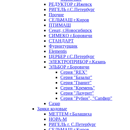
РЕДУКТОР г.Ижевск
РИГЕЛЬ г.С.Петербург
Прочие
СЕЛЬМАШ г.Киров
ПТИМАШ
Сенат, г.Новосибирск
СИМЕКО г.Боровичи
СТАНДАРТ
Фурнитурщик
Elementis
ЦЕРБЕР г.С.Петербург
ЭЛЕКТРОПРИБОР г.Казань
ЭЛЬБОР г.Боровичи
Серия "REX"
Серия "Базальт"
Серия "Гранит"
Серия "Кремень"
Серия "Лазурит"
Серия "Рубин", "Сапфир"
Сазар
Замки кодовые
МЕТТЕМ г.Балашиха
НОРА-М
РИГЕЛЬ г. С.Петербург
СЕЛЬМАШ г.Киров