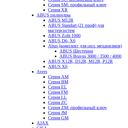
Серия SM: профильный ключ
Серия XR
ABUS цилиндры
ABUS M12R
ABUS Standart (21 проф) для
мастерсистем
ABUS Zolit 1000
ABUS D6, X6
Abus (комплект для цил. механизмов)
ABUS Шестерни
ABUS Bravus 3000 / 3500 / 4000
ABUS X12R, D12R, M12R, P12R
ABUS X6
Avers
Серия AM
Серия BM
Серия EL
Серия FM
Серия LL
Серия ZC
Серия ZM: профильный ключ
Серия JM
Серия GM
AJAX