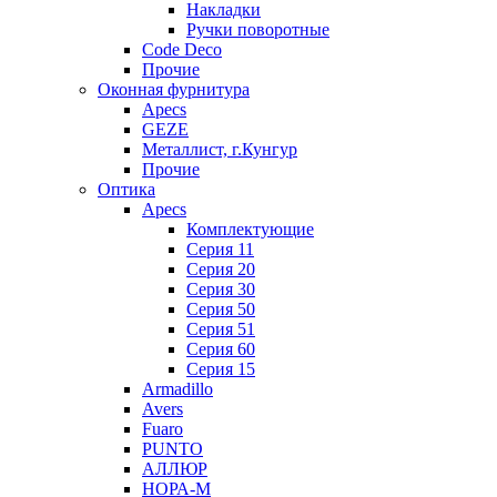
Накладки
Ручки поворотные
Code Deco
Прочие
Оконная фурнитура
Apecs
GEZE
Металлист, г.Кунгур
Прочие
Оптика
Apecs
Комплектующие
Серия 11
Серия 20
Серия 30
Серия 50
Серия 51
Серия 60
Серия 15
Armadillo
Avers
Fuaro
PUNTO
АЛЛЮР
НОРА-М