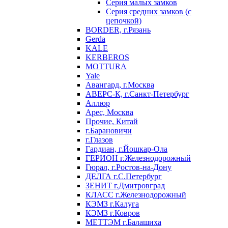
Серия малых замков
Серия средних замков (с
цепочкой)
BORDER, г.Рязань
Gerda
KALE
KERBEROS
MOTTURA
Yale
Авангард, г.Москва
АВЕРС-К, г.Санкт-Петербург
Аллюр
Арес, Москва
Прочие, Китай
г.Барановичи
г.Глазов
Гардиан, г.Йошкар-Ола
ГЕРИОН г.Железнодорожный
Гюрал, г.Ростов-на-Дону
ДЕЛГА г.С.Петербург
ЗЕНИТ г.Дмитровград
КЛАСС г.Железнодорожный
КЭМЗ г.Калуга
КЭМЗ г.Ковров
МЕТТЭМ г.Балашиха