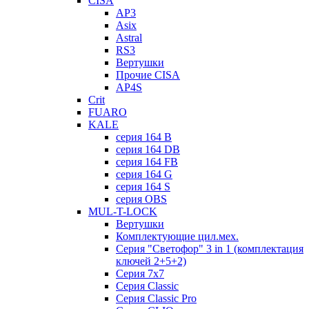
CISA
AP3
Asix
Astral
RS3
Вертушки
Прочие CISA
AP4S
Crit
FUARO
KALE
серия 164 B
серия 164 DB
серия 164 FB
серия 164 G
серия 164 S
серия OBS
MUL-T-LOCK
Вертушки
Комплектующие цил.мех.
Серия "Светофор" 3 in 1 (комплектация
ключей 2+5+2)
Серия 7х7
Серия Classic
Серия Classic Pro