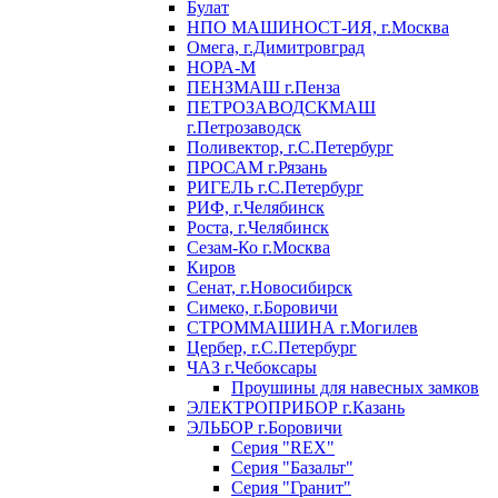
Булат
НПО МАШИНОСТ-ИЯ, г.Москва
Омега, г.Димитровград
НОРА-М
ПЕНЗМАШ г.Пенза
ПЕТРОЗАВОДСКМАШ
г.Петрозаводск
Поливектор, г.С.Петербург
ПРОСАМ г.Рязань
РИГЕЛЬ г.С.Петербург
РИФ, г.Челябинск
Роста, г.Челябинск
Сезам-Ко г.Москва
Киров
Сенат, г.Новосибирск
Симеко, г.Боровичи
СТРОММАШИНА г.Могилев
Цербер, г.С.Петербург
ЧАЗ г.Чебоксары
Проушины для навесных замков
ЭЛЕКТРОПРИБОР г.Казань
ЭЛЬБОР г.Боровичи
Серия "REX"
Серия "Базальт"
Серия "Гранит"