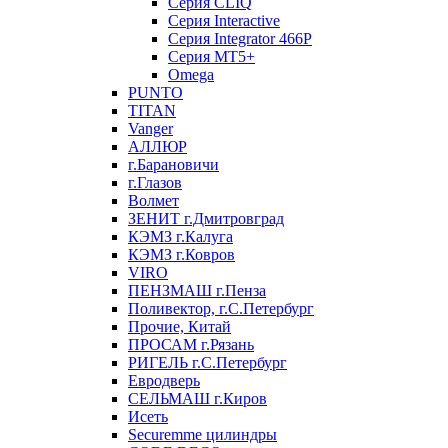
Серия CLIQ
Серия Interactive
Серия Integrator 466P
Серия MT5+
Omega
PUNTO
TITAN
Vanger
АЛЛЮР
г.Барановичи
г.Глазов
Волмет
ЗЕНИТ г.Дмитровград
КЭМЗ г.Калуга
КЭМЗ г.Ковров
VIRO
ПЕНЗМАШ г.Пенза
Поливектор, г.С.Петербург
Прочие, Китай
ПРОСАМ г.Рязань
РИГЕЛЬ г.С.Петербург
Евродверь
СЕЛЬМАШ г.Киров
Исеть
Securemme цилиндры