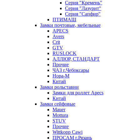
Серия "Кремень"
Серия "Лазурит"
Серия "Сапфир"
ПТИМАШ
Замки почтовые, мебельные
APECS
Avers
Crit
GTV
RUSLOCK
АЛЛЮР, СТАНДАРТ
Прочие
ЧАЗ г.Чебоксары
Нора-М
Китай
Замки рольставни
Замки для роллет Apecs
Китай
Замки сейфовые
Mauer
Mottura
STUV
Прочие
Wittkopp Cawi
ПРОСАМ г.Рязань