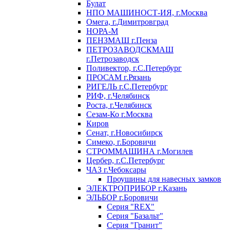
Булат
НПО МАШИНОСТ-ИЯ, г.Москва
Омега, г.Димитровград
НОРА-М
ПЕНЗМАШ г.Пенза
ПЕТРОЗАВОДСКМАШ
г.Петрозаводск
Поливектор, г.С.Петербург
ПРОСАМ г.Рязань
РИГЕЛЬ г.С.Петербург
РИФ, г.Челябинск
Роста, г.Челябинск
Сезам-Ко г.Москва
Киров
Сенат, г.Новосибирск
Симеко, г.Боровичи
СТРОММАШИНА г.Могилев
Цербер, г.С.Петербург
ЧАЗ г.Чебоксары
Проушины для навесных замков
ЭЛЕКТРОПРИБОР г.Казань
ЭЛЬБОР г.Боровичи
Серия "REX"
Серия "Базальт"
Серия "Гранит"