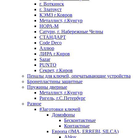
г. Воткинск
г. Златоуст
КЭМЗ г.Ковров
Металлист, г.Кунгур
НОРА-М
Сатурн, г. Набережные Челны
СТАНДАРТ
Code Deco
Аллюр
ЛИРА г.Киров
Sazar
PUNTO
Секрет, г.Киров
Пеналы для ключей, опечатывающие устройства
Бронепластины защитные
Пружины дверные
Металлист, г.Кунгур
Ригель, г.С.Петербург
Разное
#Заготовки ключей
Домофоны
Бесконтактные
Контактные
Европа (JMA, ERREBI, SILCA)
Abloy