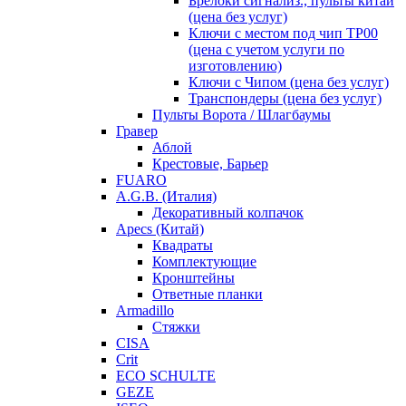
Брелоки сигнализ., пульты китай
(цена без услуг)
Ключи с местом под чип TP00
(цена с учетом услуги по
изготовлению)
Ключи с Чипом (цена без услуг)
Транспондеры (цена без услуг)
Пульты Ворота / Шлагбаумы
Гравер
Аблой
Крестовые, Барьер
FUARO
A.G.B. (Италия)
Декоративный колпачок
Apecs (Китай)
Квадраты
Комплектующие
Кронштейны
Ответные планки
Armadillo
Стяжки
CISA
Crit
ECO SCHULTE
GEZE