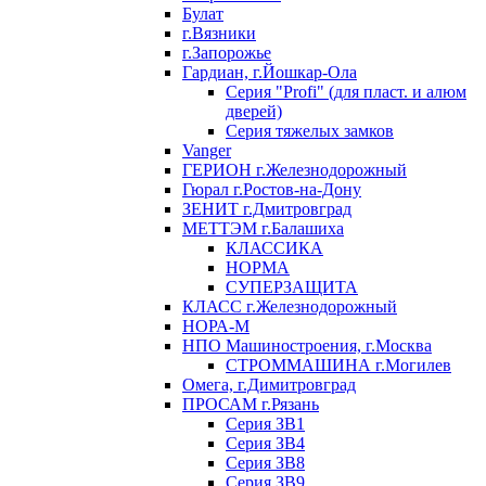
Булат
г.Вязники
г.Запорожье
Гардиан, г.Йошкар-Ола
Серия "Profi" (для пласт. и алюм
дверей)
Серия тяжелых замков
Vanger
ГЕРИОН г.Железнодорожный
Гюрал г.Ростов-на-Дону
ЗЕНИТ г.Дмитровград
МЕТТЭМ г.Балашиха
КЛАССИКА
НОРМА
СУПЕРЗАЩИТА
КЛАСС г.Железнодорожный
НОРА-М
НПО Машиностроения, г.Москва
СТРОММАШИНА г.Могилев
Омега, г.Димитровград
ПРОСАМ г.Рязань
Серия ЗВ1
Серия ЗВ4
Серия ЗВ8
Серия ЗВ9