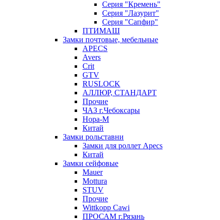
Серия "Кремень"
Серия "Лазурит"
Серия "Сапфир"
ПТИМАШ
Замки почтовые, мебельные
APECS
Avers
Crit
GTV
RUSLOCK
АЛЛЮР, СТАНДАРТ
Прочие
ЧАЗ г.Чебоксары
Нора-М
Китай
Замки рольставни
Замки для роллет Apecs
Китай
Замки сейфовые
Mauer
Mottura
STUV
Прочие
Wittkopp Cawi
ПРОСАМ г.Рязань