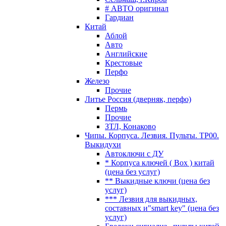
# АВТО оригинал
Гардиан
Китай
Аблой
Авто
Английские
Крестовые
Перфо
Железо
Прочие
Литье Россия (дверняк, перфо)
Пермь
Прочие
ЗТЛ, Конаково
Чипы. Корпуса. Лезвия. Пульты. TP00.
Выкидухи
Автоключи с ДУ
* Корпуса ключей ( Box ) китай
(цена без услуг)
** Выкидные ключи (цена без
услуг)
*** Лезвия для выкидных,
составных и"smart key" (цена без
услуг)