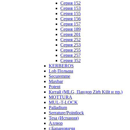
Серия 152
Серия 153
Серия 155
Серия 156
Серия 157
Серия 189
Серия 201
Серия 252
Серия 253
Серия 255
Серия 257
Серия 352
KERBEROS
Lob Польша
Securemme
Maxbar
Potent
Китай (MLG, Пандор Zirh Kilit и пр.)
MOTTURA
MUL-T-LOCK
Palladium
Serrature/Pointlock
Tesa (Испания)
Аллюр
г.Барановичи