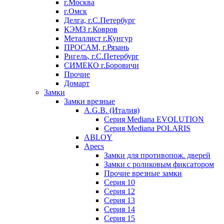
г.Москва
г.Омск
Делга, г.С.Петербург
КЭМЗ г.Ковров
Металлист г.Кунгур
ПРОСАМ, г.Рязань
Ригель, г.С.Петербург
СИМЕКО г.Боровичи
Прочие
Домарт
Замки
Замки врезные
A.G.B. (Италия)
Серия Mediana EVOLUTION
Серия Mediana POLARIS
ABLOY
Apecs
Замки для противопож. дверей
Замки с роликовым фиксатором
Прочие врезные замки
Серия 10
Серия 12
Серия 13
Серия 14
Серия 15