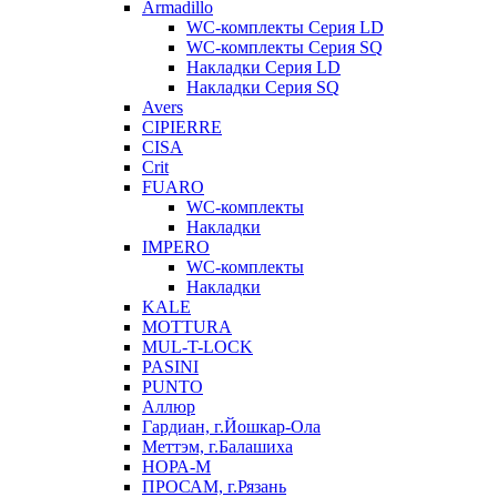
Armadillo
WC-комплекты Серия LD
WC-комплекты Серия SQ
Накладки Серия LD
Накладки Серия SQ
Avers
CIPIERRE
CISA
Crit
FUARO
WC-комплекты
Накладки
IMPERO
WC-комплекты
Накладки
KALE
MOTTURA
MUL-T-LOCK
PASINI
PUNTO
Аллюр
Гардиан, г.Йошкар-Ола
Меттэм, г.Балашиха
НОРА-М
ПРОСАМ, г.Рязань