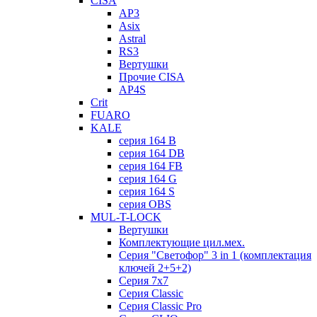
CISA
AP3
Asix
Astral
RS3
Вертушки
Прочие CISA
AP4S
Crit
FUARO
KALE
серия 164 B
серия 164 DB
серия 164 FB
серия 164 G
серия 164 S
серия OBS
MUL-T-LOCK
Вертушки
Комплектующие цил.мех.
Серия "Светофор" 3 in 1 (комплектация
ключей 2+5+2)
Серия 7х7
Серия Classic
Серия Classic Pro