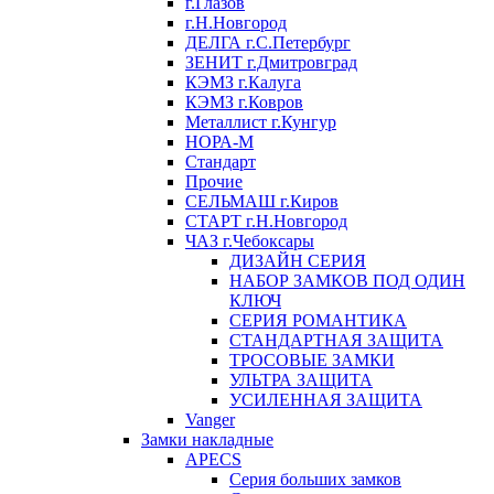
г.Глазов
г.Н.Новгород
ДЕЛГА г.С.Петербург
ЗЕНИТ г.Дмитровград
КЭМЗ г.Калуга
КЭМЗ г.Ковров
Металлист г.Кунгур
НОРА-М
Стандарт
Прочие
СЕЛЬМАШ г.Киров
СТАРТ г.Н.Новгород
ЧАЗ г.Чебоксары
ДИЗАЙН СЕРИЯ
НАБОР ЗАМКОВ ПОД ОДИН
КЛЮЧ
СЕРИЯ РОМАНТИКА
СТАНДАРТНАЯ ЗАЩИТА
ТРОСОВЫЕ ЗАМКИ
УЛЬТРА ЗАЩИТА
УСИЛЕННАЯ ЗАЩИТА
Vanger
Замки накладные
APECS
Серия больших замков