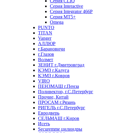
Серия CLIQ
Серия Interactive
Серия Integrator 466P
Серия MT5+
Omega
PUNTO
TITAN
Vanger
АЛЛЮР
г.Барановичи
г.Глазов
Волмет
ЗЕНИТ г.Дмитровград
КЭМЗ г.Калуга
КЭМЗ г.Ковров
VIRO
ПЕНЗМАШ г.Пенза
Поливектор, г.С.Петербург
Прочие, Китай
ПРОСАМ г.Рязань
РИГЕЛЬ г.С.Петербург
Евродверь
СЕЛЬМАШ г.Киров
Исеть
Securemme цилиндры