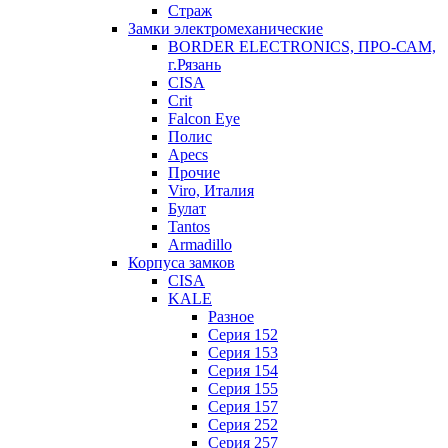
Страж
Замки электромеханические
BORDER ELECTRONICS, ПРО-САМ,
г.Рязань
CISA
Crit
Falcon Eye
Полис
Apecs
Прочие
Viro, Италия
Булат
Tantos
Armadillo
Корпуса замков
CISA
KALE
Разное
Серия 152
Серия 153
Серия 154
Серия 155
Серия 157
Серия 252
Серия 257