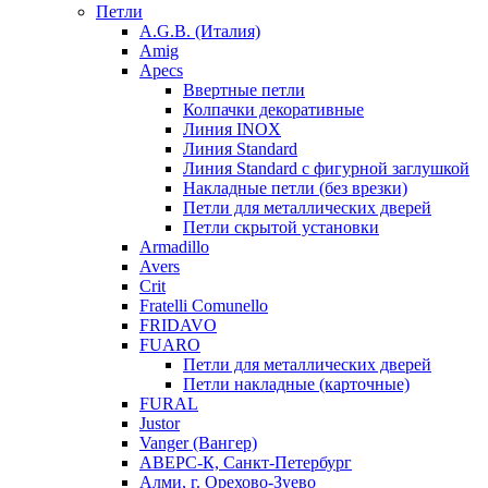
Петли
A.G.B. (Италия)
Amig
Apecs
Ввертные петли
Колпачки декоративные
Линия INOX
Линия Standard
Линия Standard с фигурной заглушкой
Накладные петли (без врезки)
Петли для металлических дверей
Петли скрытой установки
Armadillo
Avers
Crit
Fratelli Comunello
FRIDAVO
FUARO
Петли для металлических дверей
Петли накладные (карточные)
FURAL
Justor
Vanger (Вангер)
АВЕРС-К, Санкт-Петербург
Алми, г. Орехово-Зуево