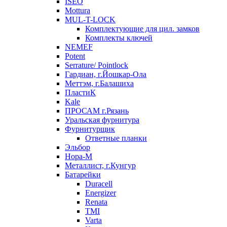
ISEO
Mottura
MUL-T-LOCK
Комплектующие для цил. замков
Комплекты ключей
NEMEF
Potent
Serrature/ Pointlock
Гардиан, г.Йошкар-Ола
Меттэм, г.Балашиха
ПластиК
Kale
ПРОСАМ г.Рязань
Уральская фурнитура
Фурнитурщик
Ответные планки
Эльбор
Нора-М
Металлист, г.Кунгур
Батарейки
Duracell
Energizer
Renata
TMI
Varta