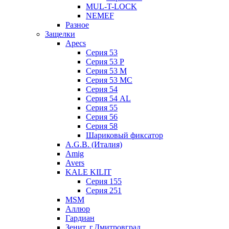
MUL-T-LOCK
NEMEF
Разное
Защелки
Apecs
Серия 53
Серия 53 P
Серия 53 М
Серия 53 МC
Серия 54
Серия 54 AL
Серия 55
Серия 56
Серия 58
Шариковый фиксатор
A.G.B. (Италия)
Amig
Avers
KALE KILIT
Серия 155
Серия 251
MSM
Аллюр
Гардиан
Зенит, г.Дмитровград