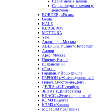
Серия малых замков
Серия средних замков (с
цепочкой)
BORDER, г.Рязань
Gerda
KALE
KERBEROS
MOTTURA
Yale
Авангард, г.Москва
АВЕРС-К, г.Санкт-Петербург
Аллюр
Арес, Москва
Прочие, Китай
г.Барановичи
г.Глазов
Гардиан, г.Йошкар-Ола
ГЕРИОН г.Железнодорожный
Гюрал, г.Ростов-на-Дону
ДЕЛГА г.С.Петербург
ЗЕНИТ г.Дмитровград
КЛАСС г.Железнодорожный
КЭМЗ г.Калуга
КЭМЗ г.Ковров
МЕТТЭМ г.Балашиха