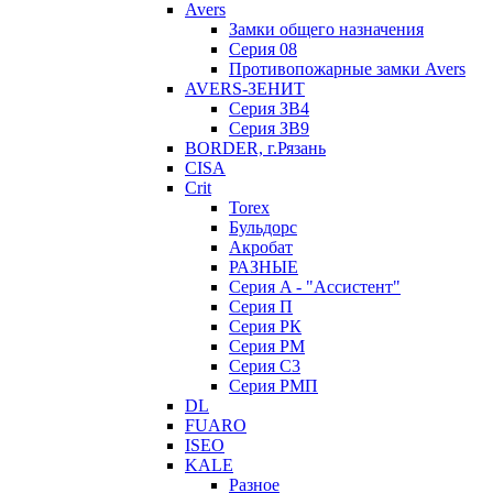
Avers
Замки общего назначения
Серия 08
Противопожарные замки Avers
AVERS-ЗЕНИТ
Серия ЗВ4
Серия ЗВ9
BORDER, г.Рязань
CISA
Crit
Torex
Бульдорс
Акробат
РАЗНЫЕ
Серия A - "Ассистент"
Серия П
Серия РК
Серия РМ
Серия С3
Серия РМП
DL
FUARO
ISEO
KALE
Разное