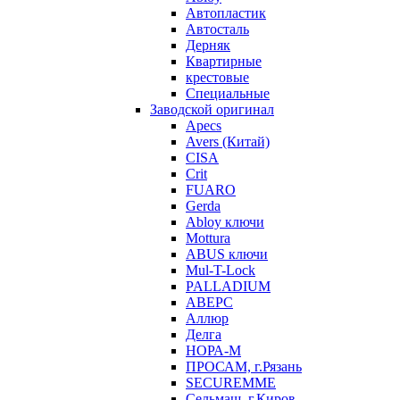
Автопластик
Автосталь
Дерняк
Квартирные
крестовые
Специальные
Заводской оригинал
Apecs
Avers (Китай)
CISA
Crit
FUARO
Gerda
Abloy ключи
Mottura
ABUS ключи
Mul-T-Lock
PALLADIUM
АВЕРС
Аллюр
Делга
НОРА-М
ПРОСАМ, г.Рязань
SECUREMME
Сельмаш, г.Киров