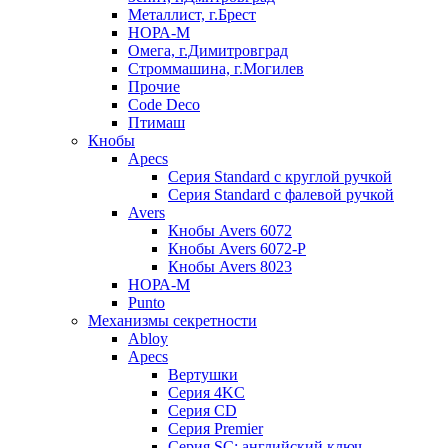
Металлист, г.Брест
НОРА-М
Омега, г.Димитровград
Строммашина, г.Могилев
Прочие
Code Deco
Птимаш
Кнобы
Apecs
Серия Standard с круглой ручкой
Серия Standard с фалевой ручкой
Avers
Кнобы Avers 6072
Кнобы Avers 6072-P
Кнобы Avers 8023
НОРА-М
Punto
Механизмы секретности
Abloy
Apecs
Вертушки
Серия 4KC
Серия CD
Серия Premier
Серия SC: английский ключ