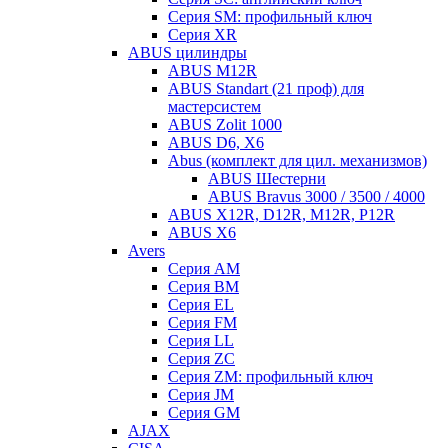
Серия SM: профильный ключ
Серия XR
ABUS цилиндры
ABUS M12R
ABUS Standart (21 проф) для
мастерсистем
ABUS Zolit 1000
ABUS D6, X6
Abus (комплект для цил. механизмов)
ABUS Шестерни
ABUS Bravus 3000 / 3500 / 4000
ABUS X12R, D12R, M12R, P12R
ABUS X6
Avers
Серия AM
Серия BM
Серия EL
Серия FM
Серия LL
Серия ZC
Серия ZM: профильный ключ
Серия JM
Серия GM
AJAX