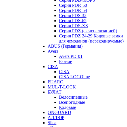
Серия PDB-MOPS
Серия PDR-50
Серия PDR-54
Серия PDS-32
Серия PDS-65
Серия PDS-XS
Серия PDZ (с сигнализацией)
Серия PDZ 24-29 Кодовые замки
для чемоданов (перекодируемые)
ABUS (Германия)
Avers
Avers PD-01
Разное
CISA
CISA
CISA LOGOline
FUARO
MUL-T-LOCK
БУЛАТ
Велосипедные
Всепогодные
Кодовые
ONGUARD
АЛЛЮР
Silca