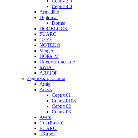
Серия 2.0
Серия 4.0
Armadillo
Diplomat
Dorma
DOORLOCK
FUARO
GEZE
NOTEDO
Vanger
НОРА-М
Пневматические
БУЛАТ
АЛЛЮР
Задвижки, засовы
Amig
Apecs
Серия 01
Серия 0108
Серия 02
Серия 03
Avers
Crit (Ритко)
FUARO
г.Киров