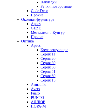
Накладки
Ручки поворотные
Code Deco
Прочие
Оконная фурнитура
Apecs
GEZE
Металлист, г.Кунгур
Прочие
Оптика
Apecs
Комплектующие
Серия 11
Серия 20
Серия 30
Серия 50
Серия 51
Серия 60
Серия 15
Armadillo
Avers
Fuaro
PUNTO
АЛЛЮР
НОРА-М