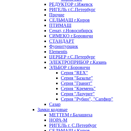
РЕДУКТОР г.Ижевск
РИГЕЛЬ г.С.Петербург
Прочие
СЕЛЬМАШ г.Киров
ПТИМАШ
Сенат, г.Новосибирск
СИМЕКО г.Боровичи
СТАНДАРТ
Фурнитурщик
Elementis
ЦЕРБЕР г.С.Петербург
ЭЛЕКТРОПРИБОР г.Казань
ЭЛЬБОР г.Боровичи
Серия "REX"
Серия "Базальт"
Серия "Гранит"
Серия "Кремень"
Серия "Лазурит"
Серия "Рубин", "Сапфир"
Сазар
Замки кодовые
МЕТТЕМ г.Балашиха
НОРА-М
РИГЕЛЬ г. С.Петербург
СЕЛЬМАШ г.Киров