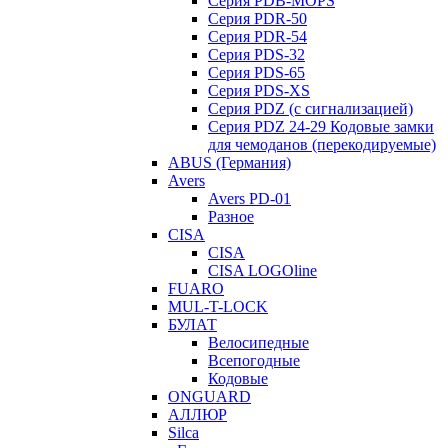
Серия PDB-MOPS
Серия PDR-50
Серия PDR-54
Серия PDS-32
Серия PDS-65
Серия PDS-XS
Серия PDZ (с сигнализацией)
Серия PDZ 24-29 Кодовые замки
для чемоданов (перекодируемые)
ABUS (Германия)
Avers
Avers PD-01
Разное
CISA
CISA
CISA LOGOline
FUARO
MUL-T-LOCK
БУЛАТ
Велосипедные
Всепогодные
Кодовые
ONGUARD
АЛЛЮР
Silca