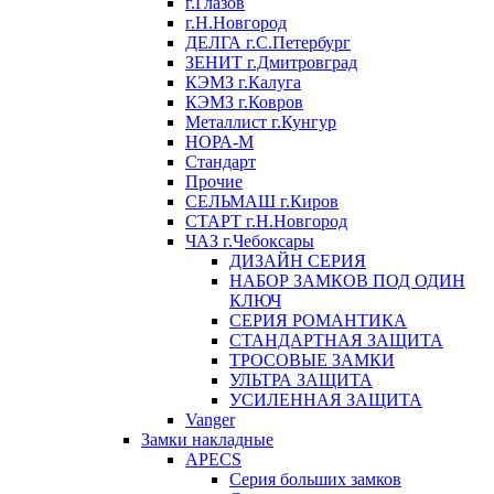
г.Глазов
г.Н.Новгород
ДЕЛГА г.С.Петербург
ЗЕНИТ г.Дмитровград
КЭМЗ г.Калуга
КЭМЗ г.Ковров
Металлист г.Кунгур
НОРА-М
Стандарт
Прочие
СЕЛЬМАШ г.Киров
СТАРТ г.Н.Новгород
ЧАЗ г.Чебоксары
ДИЗАЙН СЕРИЯ
НАБОР ЗАМКОВ ПОД ОДИН
КЛЮЧ
СЕРИЯ РОМАНТИКА
СТАНДАРТНАЯ ЗАЩИТА
ТРОСОВЫЕ ЗАМКИ
УЛЬТРА ЗАЩИТА
УСИЛЕННАЯ ЗАЩИТА
Vanger
Замки накладные
APECS
Серия больших замков