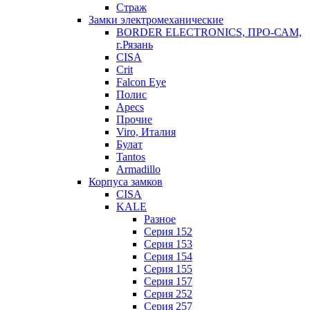
Страж
Замки электромеханические
BORDER ELECTRONICS, ПРО-САМ,
г.Рязань
CISA
Crit
Falcon Eye
Полис
Apecs
Прочие
Viro, Италия
Булат
Tantos
Armadillo
Корпуса замков
CISA
KALE
Разное
Серия 152
Серия 153
Серия 154
Серия 155
Серия 157
Серия 252
Серия 257