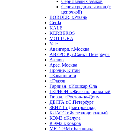
Серия малых замков
Серия средних замков (с
цепочкой)
BORDER, г.Рязань
Gerda
KALE
KERBEROS
MOTTURA
Yale
Авангард, г.Москва
АВЕРС-К, г.Санкт-Петербург
Аллюр
Арес, Москва
Прочие, Китай
г.Барановичи
г.Глазов
Гардиан, г.Йошкар-Ола
ГЕРИОН г.Железнодорожный
Гюрал, г.Ростов-на-Дону
ДЕЛГА г.С.Петербург
ЗЕНИТ г.Дмитровград
КЛАСС г.Железнодорожный
КЭМЗ г.Калуга
КЭМЗ г.Ковров
МЕТТЭМ г.Балашиха