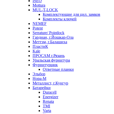
ISEO
Mottura
MUL-T-LOCK
Комплектующие для цил. замков
Комплекты ключей
NEMEF
Potent
Serrature/ Pointlock
Гардиан, г.Йошкар-Ола
Меттэм, г.Балашиха
ПластиК
Kale
ПРОСАМ г.Рязань
Уральская фурнитура
Фурнитурщик
Ответные планки
Эльбор
Нора-М
Металлист, г.Кунгур
Батарейки
Duracell
Energizer
Renata
TMI
Varta