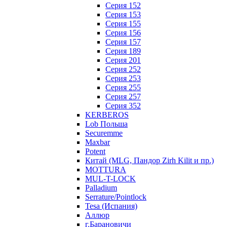
Серия 152
Серия 153
Серия 155
Серия 156
Серия 157
Серия 189
Серия 201
Серия 252
Серия 253
Серия 255
Серия 257
Серия 352
KERBEROS
Lob Польша
Securemme
Maxbar
Potent
Китай (MLG, Пандор Zirh Kilit и пр.)
MOTTURA
MUL-T-LOCK
Palladium
Serrature/Pointlock
Tesa (Испания)
Аллюр
г.Барановичи