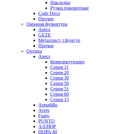
Накладки
Ручки поворотные
Code Deco
Прочие
Оконная фурнитура
Apecs
GEZE
Металлист, г.Кунгур
Прочие
Оптика
Apecs
Комплектующие
Серия 11
Серия 20
Серия 30
Серия 50
Серия 51
Серия 60
Серия 15
Armadillo
Avers
Fuaro
PUNTO
АЛЛЮР
НОРА-М