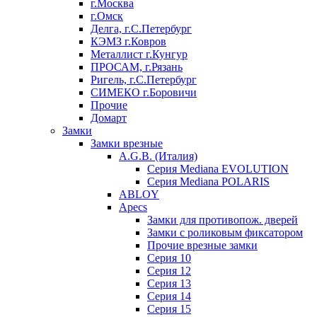
г.Москва
г.Омск
Делга, г.С.Петербург
КЭМЗ г.Ковров
Металлист г.Кунгур
ПРОСАМ, г.Рязань
Ригель, г.С.Петербург
СИМЕКО г.Боровичи
Прочие
Домарт
Замки
Замки врезные
A.G.B. (Италия)
Серия Mediana EVOLUTION
Серия Mediana POLARIS
ABLOY
Apecs
Замки для противопож. дверей
Замки с роликовым фиксатором
Прочие врезные замки
Серия 10
Серия 12
Серия 13
Серия 14
Серия 15