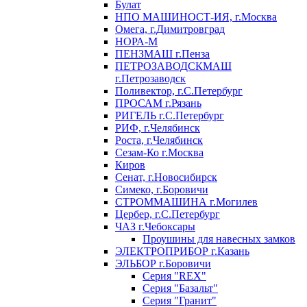
Булат
НПО МАШИНОСТ-ИЯ, г.Москва
Омега, г.Димитровград
НОРА-М
ПЕНЗМАШ г.Пенза
ПЕТРОЗАВОДСКМАШ
г.Петрозаводск
Поливектор, г.С.Петербург
ПРОСАМ г.Рязань
РИГЕЛЬ г.С.Петербург
РИФ, г.Челябинск
Роста, г.Челябинск
Сезам-Ко г.Москва
Киров
Сенат, г.Новосибирск
Симеко, г.Боровичи
СТРОММАШИНА г.Могилев
Цербер, г.С.Петербург
ЧАЗ г.Чебоксары
Проушины для навесных замков
ЭЛЕКТРОПРИБОР г.Казань
ЭЛЬБОР г.Боровичи
Серия "REX"
Серия "Базальт"
Серия "Гранит"