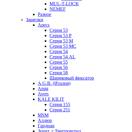
MUL-T-LOCK
NEMEF
Разное
Защелки
Apecs
Серия 53
Серия 53 P
Серия 53 М
Серия 53 МC
Серия 54
Серия 54 AL
Серия 55
Серия 56
Серия 58
Шариковый фиксатор
A.G.B. (Италия)
Amig
Avers
KALE KILIT
Серия 155
Серия 251
MSM
Аллюр
Гардиан
Зенит, г.Дмитровград