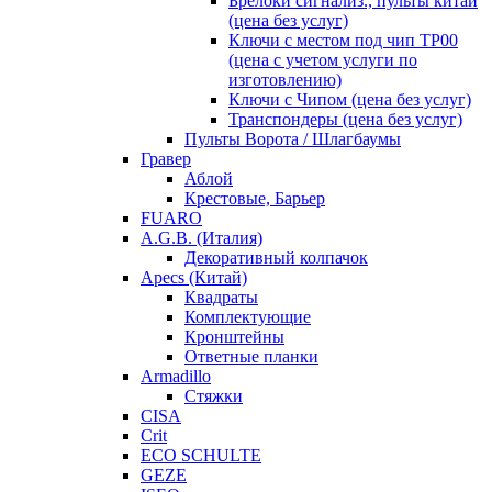
Брелоки сигнализ., пульты китай
(цена без услуг)
Ключи с местом под чип TP00
(цена с учетом услуги по
изготовлению)
Ключи с Чипом (цена без услуг)
Транспондеры (цена без услуг)
Пульты Ворота / Шлагбаумы
Гравер
Аблой
Крестовые, Барьер
FUARO
A.G.B. (Италия)
Декоративный колпачок
Apecs (Китай)
Квадраты
Комплектующие
Кронштейны
Ответные планки
Armadillo
Стяжки
CISA
Crit
ECO SCHULTE
GEZE