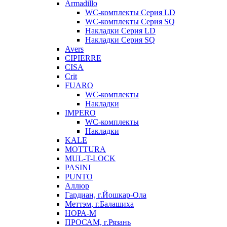
Armadillo
WC-комплекты Серия LD
WC-комплекты Серия SQ
Накладки Серия LD
Накладки Серия SQ
Avers
CIPIERRE
CISA
Crit
FUARO
WC-комплекты
Накладки
IMPERO
WC-комплекты
Накладки
KALE
MOTTURA
MUL-T-LOCK
PASINI
PUNTO
Аллюр
Гардиан, г.Йошкар-Ола
Меттэм, г.Балашиха
НОРА-М
ПРОСАМ, г.Рязань