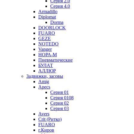
Серия 2.0
Серия 4.0
Armadillo
Diplomat
Dorma
DOORLOCK
FUARO
GEZE
NOTEDO
Vanger
НОРА-М
Пневматические
БУЛАТ
АЛЛЮР
Задвижки, засовы
Amig
Apecs
Серия 01
Серия 0108
Серия 02
Серия 03
Avers
Crit (Ритко)
FUARO
г.Киров