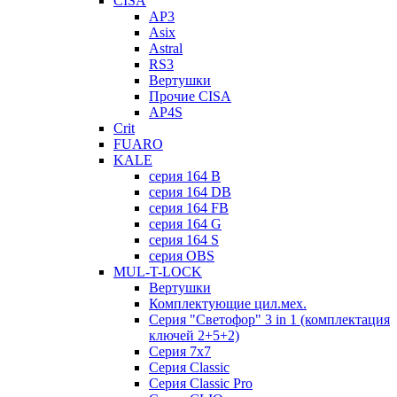
CISA
AP3
Asix
Astral
RS3
Вертушки
Прочие CISA
AP4S
Crit
FUARO
KALE
серия 164 B
серия 164 DB
серия 164 FB
серия 164 G
серия 164 S
серия OBS
MUL-T-LOCK
Вертушки
Комплектующие цил.мех.
Серия "Светофор" 3 in 1 (комплектация
ключей 2+5+2)
Серия 7х7
Серия Classic
Серия Classic Pro