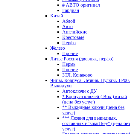
# АВТО оригинал
Гардиан
Китай
Аблой
Авто
Английские
Крестовые
Перфо
Железо
Прочие
Литье Россия (дверняк, перфо)
Пермь
Прочие
ЗТЛ, Конаково
Чипы. Корпуса. Лезвия. Пульты. TP00.
Выкидухи
Автоключи с ДУ
* Корпуса ключей ( Box ) китай
(цена без услуг)
** Выкидные ключи (цена без
услуг)
*** Лезвия для выкидных,
составных и"smart key" (цена без
услуг)