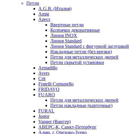
Петли
A.G.B. (Италия)
Amig
Apecs
Ввертные петли
Колпачки декоративные
Линия INOX
Линия Standard
Линия Standard с фигурной заглушкой
Накладные петли (без врезки)
Петли для металлических дверей
Петли скрытой установки
Armadillo
Avers
Crit
Fratelli Comunello
FRIDAVO
FUARO
Петли для металлических дверей
Петли накладные (карточные)
FURAL
Justor
Vanger (Вангер)
АВЕРС-К, Санкт-Петербург
Алми, г. Орехово-Зуево