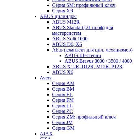
Серия SM: профильный ключ
Серия XR
ABUS цилиндры
ABUS M12R
ABUS Standart (21 проф) для
мастерсистем
ABUS Zolit 1000
ABUS D6, X6
Abus (комплект для цил. механизмов)
ABUS Шестерни
ABUS Bravus 3000 / 3500 / 4000
ABUS X12R, D12R, M12R, P12R
ABUS X6
Avers
Серия AM
Серия BM
Серия EL
Серия FM
Серия LL
Серия ZC
Серия ZM: профильный ключ
Серия JM
Серия GM
AJAX