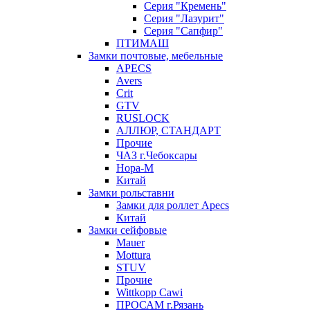
Серия "Кремень"
Серия "Лазурит"
Серия "Сапфир"
ПТИМАШ
Замки почтовые, мебельные
APECS
Avers
Crit
GTV
RUSLOCK
АЛЛЮР, СТАНДАРТ
Прочие
ЧАЗ г.Чебоксары
Нора-М
Китай
Замки рольставни
Замки для роллет Apecs
Китай
Замки сейфовые
Mauer
Mottura
STUV
Прочие
Wittkopp Cawi
ПРОСАМ г.Рязань