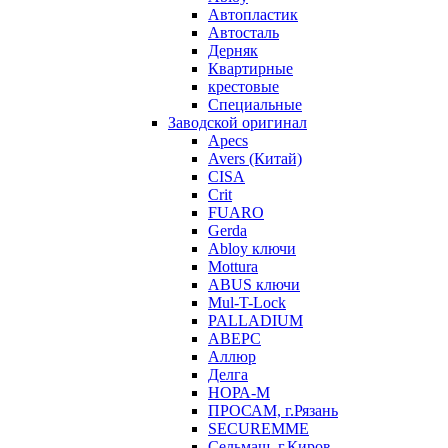
Автопластик
Автосталь
Дерняк
Квартирные
крестовые
Специальные
Заводской оригинал
Apecs
Avers (Китай)
CISA
Crit
FUARO
Gerda
Abloy ключи
Mottura
ABUS ключи
Mul-T-Lock
PALLADIUM
АВЕРС
Аллюр
Делга
НОРА-М
ПРОСАМ, г.Рязань
SECUREMME
Сельмаш, г.Киров