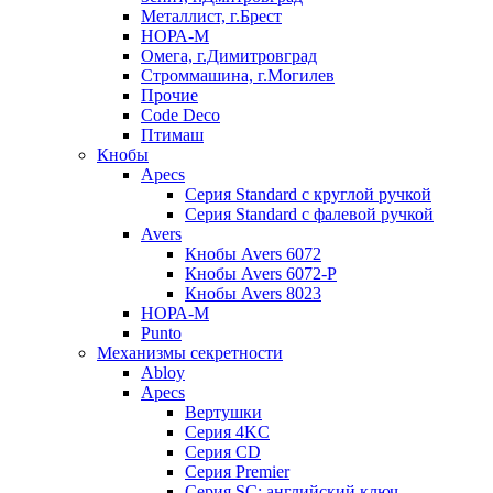
Металлист, г.Брест
НОРА-М
Омега, г.Димитровград
Строммашина, г.Могилев
Прочие
Code Deco
Птимаш
Кнобы
Apecs
Серия Standard с круглой ручкой
Серия Standard с фалевой ручкой
Avers
Кнобы Avers 6072
Кнобы Avers 6072-P
Кнобы Avers 8023
НОРА-М
Punto
Механизмы секретности
Abloy
Apecs
Вертушки
Серия 4KC
Серия CD
Серия Premier
Серия SC: английский ключ