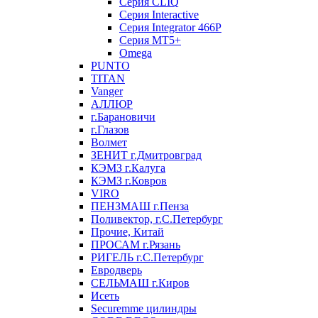
Серия CLIQ
Серия Interactive
Серия Integrator 466P
Серия MT5+
Omega
PUNTO
TITAN
Vanger
АЛЛЮР
г.Барановичи
г.Глазов
Волмет
ЗЕНИТ г.Дмитровград
КЭМЗ г.Калуга
КЭМЗ г.Ковров
VIRO
ПЕНЗМАШ г.Пенза
Поливектор, г.С.Петербург
Прочие, Китай
ПРОСАМ г.Рязань
РИГЕЛЬ г.С.Петербург
Евродверь
СЕЛЬМАШ г.Киров
Исеть
Securemme цилиндры