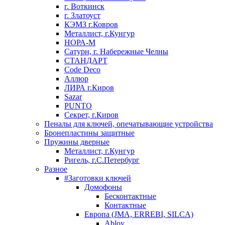
г. Воткинск
г. Златоуст
КЭМЗ г.Ковров
Металлист, г.Кунгур
НОРА-М
Сатурн, г. Набережные Челны
СТАНДАРТ
Code Deco
Аллюр
ЛИРА г.Киров
Sazar
PUNTO
Секрет, г.Киров
Пеналы для ключей, опечатывающие устройства
Бронепластины защитные
Пружины дверные
Металлист, г.Кунгур
Ригель, г.С.Петербург
Разное
#Заготовки ключей
Домофоны
Бесконтактные
Контактные
Европа (JMA, ERREBI, SILCA)
Abloy