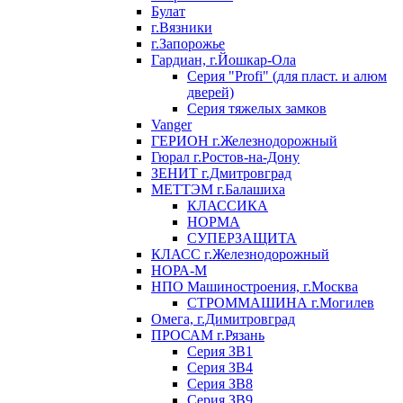
Булат
г.Вязники
г.Запорожье
Гардиан, г.Йошкар-Ола
Серия "Profi" (для пласт. и алюм
дверей)
Серия тяжелых замков
Vanger
ГЕРИОН г.Железнодорожный
Гюрал г.Ростов-на-Дону
ЗЕНИТ г.Дмитровград
МЕТТЭМ г.Балашиха
КЛАССИКА
НОРМА
СУПЕРЗАЩИТА
КЛАСС г.Железнодорожный
НОРА-М
НПО Машиностроения, г.Москва
СТРОММАШИНА г.Могилев
Омега, г.Димитровград
ПРОСАМ г.Рязань
Серия ЗВ1
Серия ЗВ4
Серия ЗВ8
Серия ЗВ9