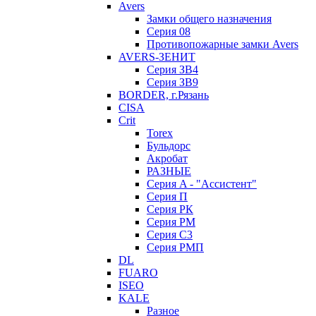
Avers
Замки общего назначения
Серия 08
Противопожарные замки Avers
AVERS-ЗЕНИТ
Серия ЗВ4
Серия ЗВ9
BORDER, г.Рязань
CISA
Crit
Torex
Бульдорс
Акробат
РАЗНЫЕ
Серия A - "Ассистент"
Серия П
Серия РК
Серия РМ
Серия С3
Серия РМП
DL
FUARO
ISEO
KALE
Разное