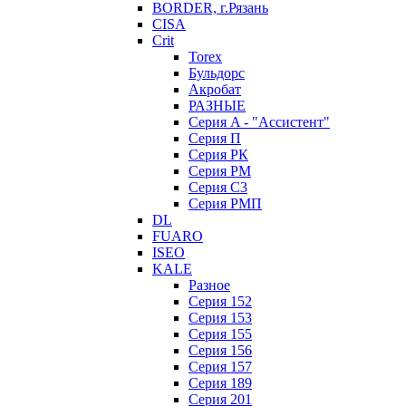
BORDER, г.Рязань
CISA
Crit
Torex
Бульдорс
Акробат
РАЗНЫЕ
Серия A - "Ассистент"
Серия П
Серия РК
Серия РМ
Серия С3
Серия РМП
DL
FUARO
ISEO
KALE
Разное
Серия 152
Серия 153
Серия 155
Серия 156
Серия 157
Серия 189
Серия 201