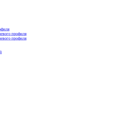
офиля
иевого профиля
иевого профиля
й