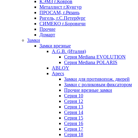
КЭМЗ г.Ковров
Металлист г.Кунгур
ПРОСАМ, г.Рязань
Ригель, г.С.Петербург
СИМЕКО г.Боровичи
Прочие
Домарт
Замки
Замки врезные
A.G.B. (Италия)
Серия Mediana EVOLUTION
Серия Mediana POLARIS
ABLOY
Apecs
Замки для противопож. дверей
Замки с роликовым фиксатором
Прочие врезные замки
Серия 10
Серия 12
Серия 13
Серия 14
Серия 15
Серия 16
Серия 17
Серия 18