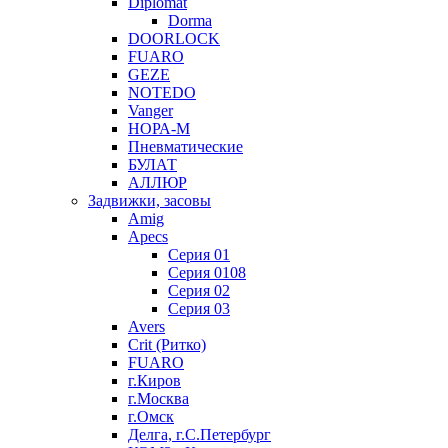
Diplomat
Dorma
DOORLOCK
FUARO
GEZE
NOTEDO
Vanger
НОРА-М
Пневматические
БУЛАТ
АЛЛЮР
Задвижки, засовы
Amig
Apecs
Серия 01
Серия 0108
Серия 02
Серия 03
Avers
Crit (Ритко)
FUARO
г.Киров
г.Москва
г.Омск
Делга, г.С.Петербург