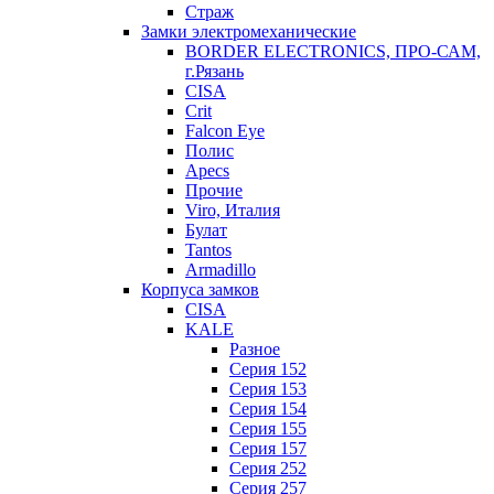
Страж
Замки электромеханические
BORDER ELECTRONICS, ПРО-САМ,
г.Рязань
CISA
Crit
Falcon Eye
Полис
Apecs
Прочие
Viro, Италия
Булат
Tantos
Armadillo
Корпуса замков
CISA
KALE
Разное
Серия 152
Серия 153
Серия 154
Серия 155
Серия 157
Серия 252
Серия 257