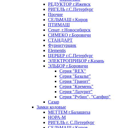
РЕДУКТОР г.Ижевск
РИГЕЛЬ г.С.Петербург
Прочие
СЕЛЬМАШ г.Киров
ПТИМАШ
Сенат, г.Новосибирск
СИМЕКО г.Боровичи
СТАНДАРТ
Фурнитурщик
Elementis
ЦЕРБЕР г.С.Петербург
ЭЛЕКТРОПРИБОР г.Казань
ЭЛЬБОР г.Боровичи
Серия "REX"
Серия "Базальт"
Серия "Гранит"
Серия "Кремень"
Серия "Лазурит"
Серия "Рубин", "Сапфир"
Сазар
Замки кодовые
МЕТТЕМ г.Балашиха
НОРА-М
РИГЕЛЬ г. С.Петербург
СЕЛЬМАШ г.Киров