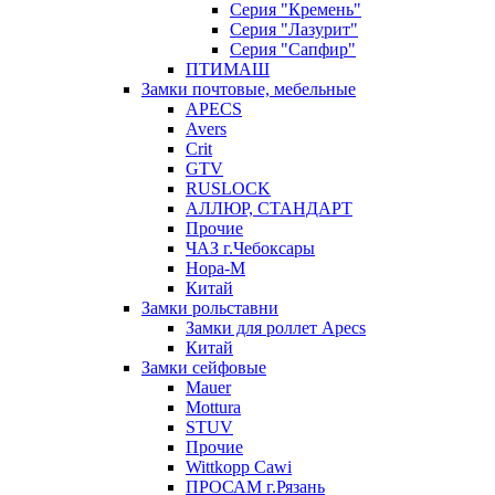
Серия "Кремень"
Серия "Лазурит"
Серия "Сапфир"
ПТИМАШ
Замки почтовые, мебельные
APECS
Avers
Crit
GTV
RUSLOCK
АЛЛЮР, СТАНДАРТ
Прочие
ЧАЗ г.Чебоксары
Нора-М
Китай
Замки рольставни
Замки для роллет Apecs
Китай
Замки сейфовые
Mauer
Mottura
STUV
Прочие
Wittkopp Cawi
ПРОСАМ г.Рязань