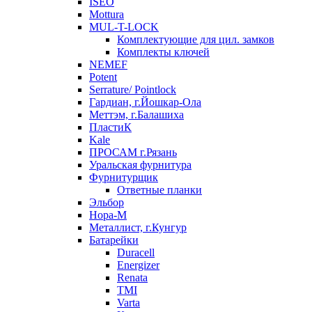
ISEO
Mottura
MUL-T-LOCK
Комплектующие для цил. замков
Комплекты ключей
NEMEF
Potent
Serrature/ Pointlock
Гардиан, г.Йошкар-Ола
Меттэм, г.Балашиха
ПластиК
Kale
ПРОСАМ г.Рязань
Уральская фурнитура
Фурнитурщик
Ответные планки
Эльбор
Нора-М
Металлист, г.Кунгур
Батарейки
Duracell
Energizer
Renata
TMI
Varta