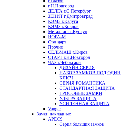
г.Глазов
г.Н.Новгород
ДЕЛГА г.С.Петербург
ЗЕНИТ г.Дмитровград
КЭМЗ г.Калуга
КЭМЗ г.Ковров
Металлист г.Кунгур
НОРА-М
Стандарт
Прочие
СЕЛЬМАШ г.Киров
СТАРТ г.Н.Новгород
ЧАЗ г.Чебоксары
ДИЗАЙН СЕРИЯ
НАБОР ЗАМКОВ ПОД ОДИН
КЛЮЧ
СЕРИЯ РОМАНТИКА
СТАНДАРТНАЯ ЗАЩИТА
ТРОСОВЫЕ ЗАМКИ
УЛЬТРА ЗАЩИТА
УСИЛЕННАЯ ЗАЩИТА
Vanger
Замки накладные
APECS
Серия больших замков