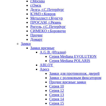
г.Москва
г.Омск
Делга, г.С.Петербург
КЭМЗ г.Ковров
Металлист г.Кунгур
ПРОСАМ, г.Рязань
Ригель, г.С.Петербург
СИМЕКО г.Боровичи
Прочие
Домарт
Замки
Замки врезные
A.G.B. (Италия)
Серия Mediana EVOLUTION
Серия Mediana POLARIS
ABLOY
Apecs
Замки для противопож. дверей
Замки с роликовым фиксатором
Прочие врезные замки
Серия 10
Серия 12
Серия 13
Серия 14
Серия 15