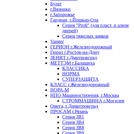
Булат
г.Вязники
г.Запорожье
Гардиан, г.Йошкар-Ола
Серия "Profi" (для пласт. и алюм
дверей)
Серия тяжелых замков
Vanger
ГЕРИОН г.Железнодорожный
Гюрал г.Ростов-на-Дону
ЗЕНИТ г.Дмитровград
МЕТТЭМ г.Балашиха
КЛАССИКА
НОРМА
СУПЕРЗАЩИТА
КЛАСС г.Железнодорожный
НОРА-М
НПО Машиностроения, г.Москва
СТРОММАШИНА г.Могилев
Омега, г.Димитровград
ПРОСАМ г.Рязань
Серия ЗВ1
Серия ЗВ4
Серия ЗВ8
Серия ЗВ9