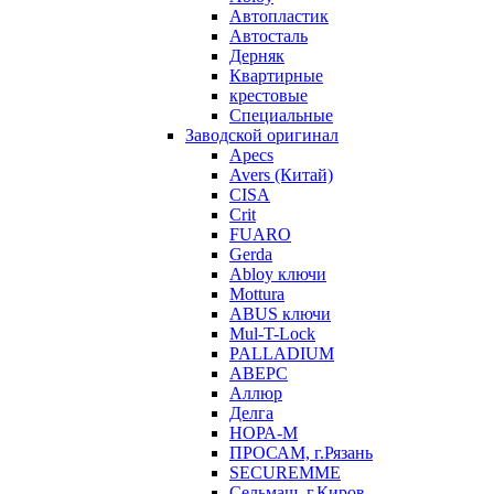
Автопластик
Автосталь
Дерняк
Квартирные
крестовые
Специальные
Заводской оригинал
Apecs
Avers (Китай)
CISA
Crit
FUARO
Gerda
Abloy ключи
Mottura
ABUS ключи
Mul-T-Lock
PALLADIUM
АВЕРС
Аллюр
Делга
НОРА-М
ПРОСАМ, г.Рязань
SECUREMME
Сельмаш, г.Киров