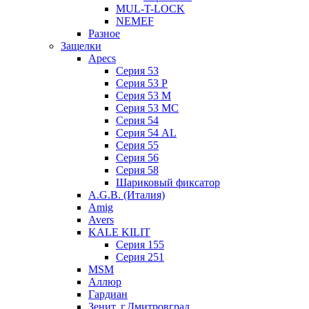
MUL-T-LOCK
NEMEF
Разное
Защелки
Apecs
Серия 53
Серия 53 P
Серия 53 М
Серия 53 МC
Серия 54
Серия 54 AL
Серия 55
Серия 56
Серия 58
Шариковый фиксатор
A.G.B. (Италия)
Amig
Avers
KALE KILIT
Серия 155
Серия 251
MSM
Аллюр
Гардиан
Зенит, г.Дмитровград