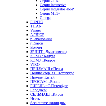
Серия CLIQ
Серия Interactive
Серия Integrator 466P
Серия MT5+
Omega
PUNTO
TITAN
Vanger
АЛЛЮР
г.Барановичи
г.Глазов
Волмет
ЗЕНИТ г.Дмитровград
КЭМЗ г.Калуга
КЭМЗ г.Ковров
VIRO
ПЕНЗМАШ г.Пенза
Поливектор, г.С.Петербург
Прочие, Китай
ПРОСАМ г.Рязань
РИГЕЛЬ г.С.Петербург
Евродверь
СЕЛЬМАШ г.Киров
Исеть
Securemme цилиндры