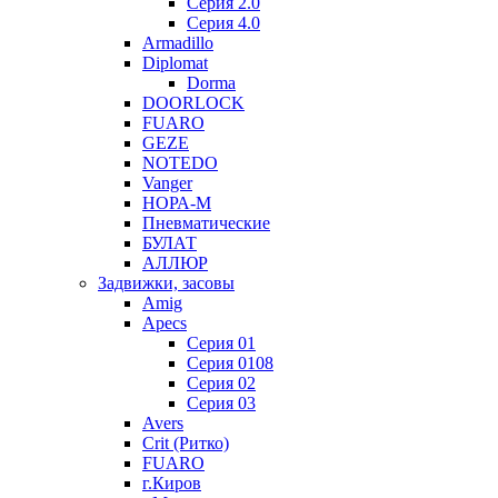
Серия 2.0
Серия 4.0
Armadillo
Diplomat
Dorma
DOORLOCK
FUARO
GEZE
NOTEDO
Vanger
НОРА-М
Пневматические
БУЛАТ
АЛЛЮР
Задвижки, засовы
Amig
Apecs
Серия 01
Серия 0108
Серия 02
Серия 03
Avers
Crit (Ритко)
FUARO
г.Киров