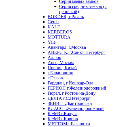
Серия малых замков
Серия средних замков (с
цепочкой)
BORDER, г.Рязань
Gerda
KALE
KERBEROS
MOTTURA
Yale
Авангард, г.Москва
АВЕРС-К, г.Санкт-Петербург
Аллюр
Арес, Москва
Прочие, Китай
г.Барановичи
г.Глазов
Гардиан, г.Йошкар-Ола
ГЕРИОН г.Железнодорожный
Гюрал, г.Ростов-на-Дону
ДЕЛГА г.С.Петербург
ЗЕНИТ г.Дмитровград
КЛАСС г.Железнодорожный
КЭМЗ г.Калуга
КЭМЗ г.Ковров
МЕТТЭМ г.Балашиха