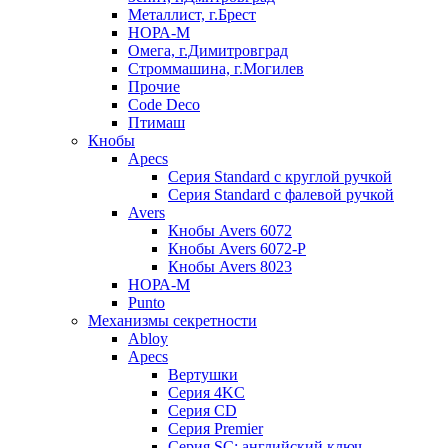
Металлист, г.Брест
НОРА-М
Омега, г.Димитровград
Строммашина, г.Могилев
Прочие
Code Deco
Птимаш
Кнобы
Apecs
Серия Standard с круглой ручкой
Серия Standard с фалевой ручкой
Avers
Кнобы Avers 6072
Кнобы Avers 6072-P
Кнобы Avers 8023
НОРА-М
Punto
Механизмы секретности
Abloy
Apecs
Вертушки
Серия 4KC
Серия CD
Серия Premier
Серия SC: английский ключ