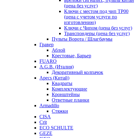
Брелоки сигнализ., пульты китай
(цена без услуг)
Ключи с местом под чип TP00
(цена с учетом услуги по
изготовлению)
Ключи с Чипом (цена без услуг)
Транспондеры (цена без услуг)
Пульты Ворота / Шлагбаумы
Гравер
Аблой
Крестовые, Барьер
FUARO
A.G.B. (Италия)
Декоративный колпачок
Apecs (Китай)
Квадраты
Комплектующие
Кронштейны
Ответные планки
Armadillo
Стяжки
CISA
Crit
ECO SCHULTE
GEZE