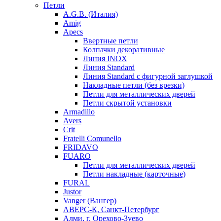
Петли
A.G.B. (Италия)
Amig
Apecs
Ввертные петли
Колпачки декоративные
Линия INOX
Линия Standard
Линия Standard с фигурной заглушкой
Накладные петли (без врезки)
Петли для металлических дверей
Петли скрытой установки
Armadillo
Avers
Crit
Fratelli Comunello
FRIDAVO
FUARO
Петли для металлических дверей
Петли накладные (карточные)
FURAL
Justor
Vanger (Вангер)
АВЕРС-К, Санкт-Петербург
Алми, г. Орехово-Зуево