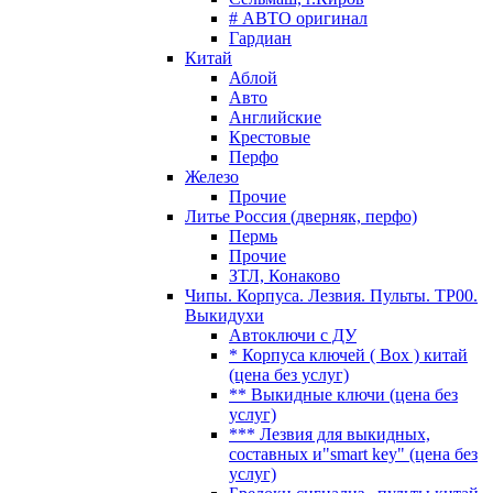
# АВТО оригинал
Гардиан
Китай
Аблой
Авто
Английские
Крестовые
Перфо
Железо
Прочие
Литье Россия (дверняк, перфо)
Пермь
Прочие
ЗТЛ, Конаково
Чипы. Корпуса. Лезвия. Пульты. TP00.
Выкидухи
Автоключи с ДУ
* Корпуса ключей ( Box ) китай
(цена без услуг)
** Выкидные ключи (цена без
услуг)
*** Лезвия для выкидных,
составных и"smart key" (цена без
услуг)