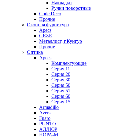
Накладки
Ручки поворотные
Code Deco
Прочие
Оконная фурнитура
Apecs
GEZE
Металлист, г.Кунгур
Прочие
Оптика
Apecs
Комплектующие
Серия 11
Серия 20
Серия 30
Серия 50
Серия 51
Серия 60
Серия 15
Armadillo
Avers
Fuaro
PUNTO
АЛЛЮР
НОРА-М