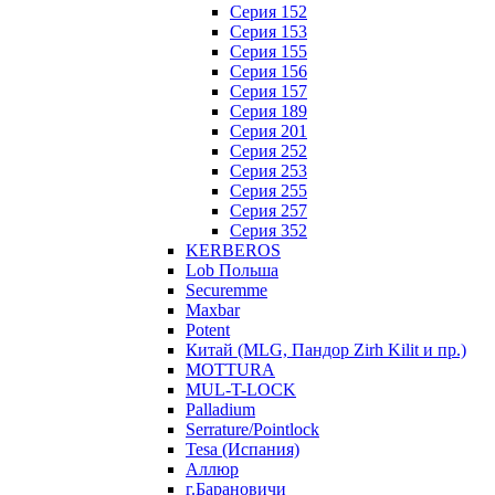
Серия 152
Серия 153
Серия 155
Серия 156
Серия 157
Серия 189
Серия 201
Серия 252
Серия 253
Серия 255
Серия 257
Серия 352
KERBEROS
Lob Польша
Securemme
Maxbar
Potent
Китай (MLG, Пандор Zirh Kilit и пр.)
MOTTURA
MUL-T-LOCK
Palladium
Serrature/Pointlock
Tesa (Испания)
Аллюр
г.Барановичи