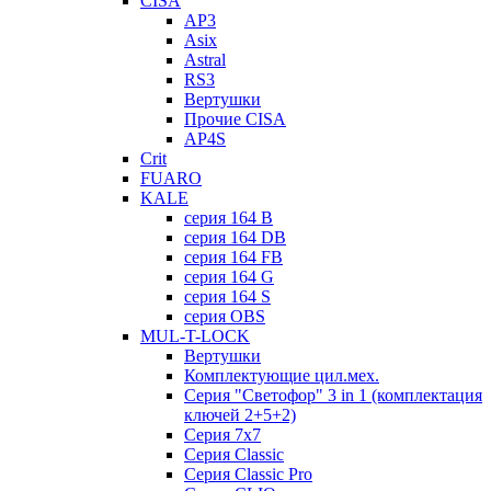
CISA
AP3
Asix
Astral
RS3
Вертушки
Прочие CISA
AP4S
Crit
FUARO
KALE
серия 164 B
серия 164 DB
серия 164 FB
серия 164 G
серия 164 S
серия OBS
MUL-T-LOCK
Вертушки
Комплектующие цил.мех.
Серия "Светофор" 3 in 1 (комплектация
ключей 2+5+2)
Серия 7х7
Серия Classic
Серия Classic Pro