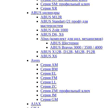
Серия SM: профильный ключ
Серия XR
ABUS цилиндры
ABUS M12R
ABUS Standart (21 проф) для
мастерсистем
ABUS Zolit 1000
ABUS D6, X6
Abus (комплект для цил. механизмов)
ABUS Шестерни
ABUS Bravus 3000 / 3500 / 4000
ABUS X12R, D12R, M12R, P12R
ABUS X6
Avers
Серия AM
Серия BM
Серия EL
Серия FM
Серия LL
Серия ZC
Серия ZM: профильный ключ
Серия JM
Серия GM
AJAX