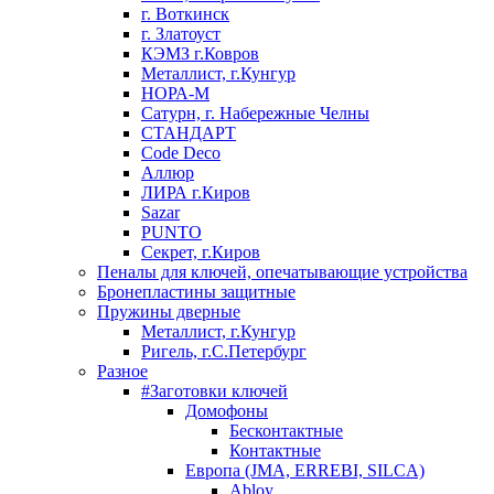
г. Воткинск
г. Златоуст
КЭМЗ г.Ковров
Металлист, г.Кунгур
НОРА-М
Сатурн, г. Набережные Челны
СТАНДАРТ
Code Deco
Аллюр
ЛИРА г.Киров
Sazar
PUNTO
Секрет, г.Киров
Пеналы для ключей, опечатывающие устройства
Бронепластины защитные
Пружины дверные
Металлист, г.Кунгур
Ригель, г.С.Петербург
Разное
#Заготовки ключей
Домофоны
Бесконтактные
Контактные
Европа (JMA, ERREBI, SILCA)
Abloy