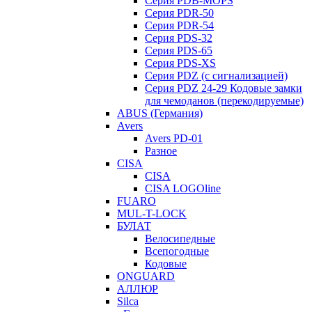
Серия PDB-MOPS
Серия PDR-50
Серия PDR-54
Серия PDS-32
Серия PDS-65
Серия PDS-XS
Серия PDZ (с сигнализацией)
Серия PDZ 24-29 Кодовые замки
для чемоданов (перекодируемые)
ABUS (Германия)
Avers
Avers PD-01
Разное
CISA
CISA
CISA LOGOline
FUARO
MUL-T-LOCK
БУЛАТ
Велосипедные
Всепогодные
Кодовые
ONGUARD
АЛЛЮР
Silca