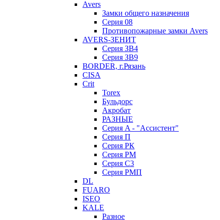
Avers
Замки общего назначения
Серия 08
Противопожарные замки Avers
AVERS-ЗЕНИТ
Серия ЗВ4
Серия ЗВ9
BORDER, г.Рязань
CISA
Crit
Torex
Бульдорс
Акробат
РАЗНЫЕ
Серия A - "Ассистент"
Серия П
Серия РК
Серия РМ
Серия С3
Серия РМП
DL
FUARO
ISEO
KALE
Разное