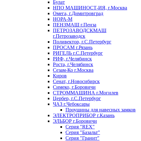
Булат
НПО МАШИНОСТ-ИЯ, г.Москва
Омега, г.Димитровград
НОРА-М
ПЕНЗМАШ г.Пенза
ПЕТРОЗАВОДСКМАШ
г.Петрозаводск
Поливектор, г.С.Петербург
ПРОСАМ г.Рязань
РИГЕЛЬ г.С.Петербург
РИФ, г.Челябинск
Роста, г.Челябинск
Сезам-Ко г.Москва
Киров
Сенат, г.Новосибирск
Симеко, г.Боровичи
СТРОММАШИНА г.Могилев
Цербер, г.С.Петербург
ЧАЗ г.Чебоксары
Проушины для навесных замков
ЭЛЕКТРОПРИБОР г.Казань
ЭЛЬБОР г.Боровичи
Серия "REX"
Серия "Базальт"
Серия "Гранит"