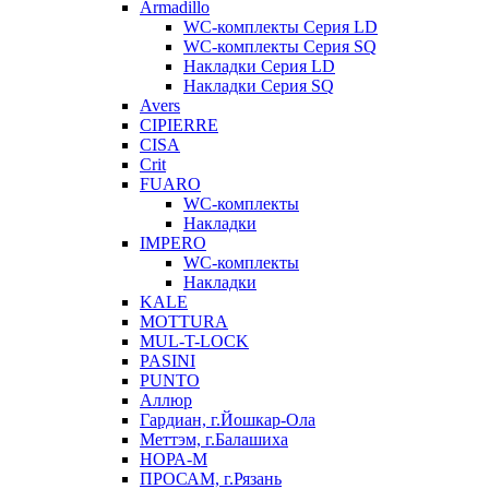
Armadillo
WC-комплекты Серия LD
WC-комплекты Серия SQ
Накладки Серия LD
Накладки Серия SQ
Avers
CIPIERRE
CISA
Crit
FUARO
WC-комплекты
Накладки
IMPERO
WC-комплекты
Накладки
KALE
MOTTURA
MUL-T-LOCK
PASINI
PUNTO
Аллюр
Гардиан, г.Йошкар-Ола
Меттэм, г.Балашиха
НОРА-М
ПРОСАМ, г.Рязань