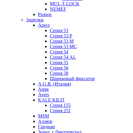
MUL-T-LOCK
NEMEF
Разное
Защелки
Apecs
Серия 53
Серия 53 P
Серия 53 М
Серия 53 МC
Серия 54
Серия 54 AL
Серия 55
Серия 56
Серия 58
Шариковый фиксатор
A.G.B. (Италия)
Amig
Avers
KALE KILIT
Серия 155
Серия 251
MSM
Аллюр
Гардиан
Зенит, г.Дмитровград