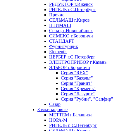
РЕДУКТОР г.Ижевск
РИГЕЛЬ г.С.Петербург
Прочие
СЕЛЬМАШ г.Киров
ПТИМАШ
Сенат, г.Новосибирск
СИМЕКО г.Боровичи
СТАНДАРТ
Фурнитурщик
Elementis
ЦЕРБЕР г.С.Петербург
ЭЛЕКТРОПРИБОР г.Казань
ЭЛЬБОР г.Боровичи
Серия "REX"
Серия "Базальт"
Серия "Гранит"
Серия "Кремень"
Серия "Лазурит"
Серия "Рубин", "Сапфир"
Сазар
Замки кодовые
МЕТТЕМ г.Балашиха
НОРА-М
РИГЕЛЬ г. С.Петербург
СЕЛЬМАШ г.Киров