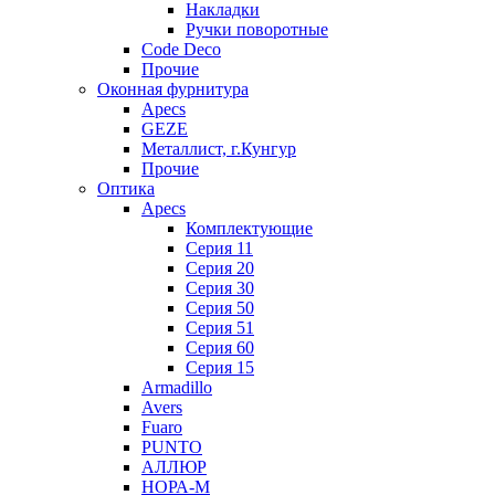
Накладки
Ручки поворотные
Code Deco
Прочие
Оконная фурнитура
Apecs
GEZE
Металлист, г.Кунгур
Прочие
Оптика
Apecs
Комплектующие
Серия 11
Серия 20
Серия 30
Серия 50
Серия 51
Серия 60
Серия 15
Armadillo
Avers
Fuaro
PUNTO
АЛЛЮР
НОРА-М