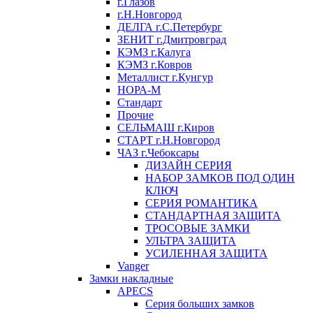
г.Глазов
г.Н.Новгород
ДЕЛГА г.С.Петербург
ЗЕНИТ г.Дмитровград
КЭМЗ г.Калуга
КЭМЗ г.Ковров
Металлист г.Кунгур
НОРА-М
Стандарт
Прочие
СЕЛЬМАШ г.Киров
СТАРТ г.Н.Новгород
ЧАЗ г.Чебоксары
ДИЗАЙН СЕРИЯ
НАБОР ЗАМКОВ ПОД ОДИН
КЛЮЧ
СЕРИЯ РОМАНТИКА
СТАНДАРТНАЯ ЗАЩИТА
ТРОСОВЫЕ ЗАМКИ
УЛЬТРА ЗАЩИТА
УСИЛЕННАЯ ЗАЩИТА
Vanger
Замки накладные
APECS
Серия больших замков