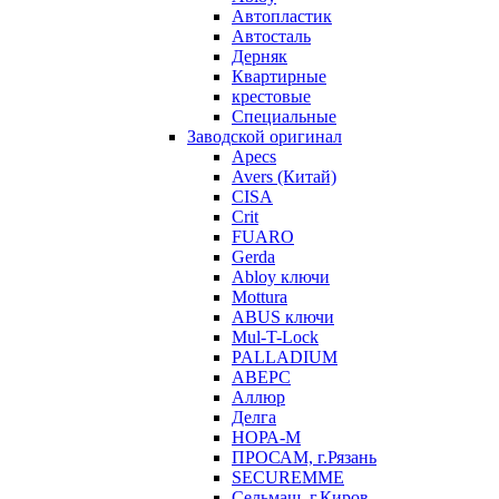
Автопластик
Автосталь
Дерняк
Квартирные
крестовые
Специальные
Заводской оригинал
Apecs
Avers (Китай)
CISA
Crit
FUARO
Gerda
Abloy ключи
Mottura
ABUS ключи
Mul-T-Lock
PALLADIUM
АВЕРС
Аллюр
Делга
НОРА-М
ПРОСАМ, г.Рязань
SECUREMME
Сельмаш, г.Киров