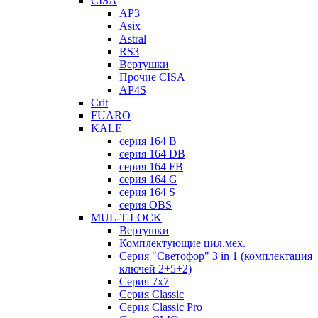
CISA
AP3
Asix
Astral
RS3
Вертушки
Прочие CISA
AP4S
Crit
FUARO
KALE
серия 164 B
серия 164 DB
серия 164 FB
серия 164 G
серия 164 S
серия OBS
MUL-T-LOCK
Вертушки
Комплектующие цил.мех.
Серия "Светофор" 3 in 1 (комплектация
ключей 2+5+2)
Серия 7х7
Серия Classic
Серия Classic Pro