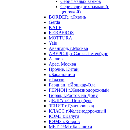
Серия малых замков
Серия средних замков (с
цепочкой)
BORDER, г.Рязань
Gerda
KALE
KERBEROS
MOTTURA
Yale
Авангард, г.Москва
АВЕРС-К, г.Санкт-Петербург
Аллюр
Арес, Москва
Прочие, Китай
г.Барановичи
г.Глазов
Гардиан, г.Йошкар-Ола
ГЕРИОН г.Железнодорожный
Гюрал, г.Ростов-на-Дону
ДЕЛГА г.С.Петербург
ЗЕНИТ г.Дмитровград
КЛАСС г.Железнодорожный
КЭМЗ г.Калуга
КЭМЗ г.Ковров
МЕТТЭМ г.Балашиха