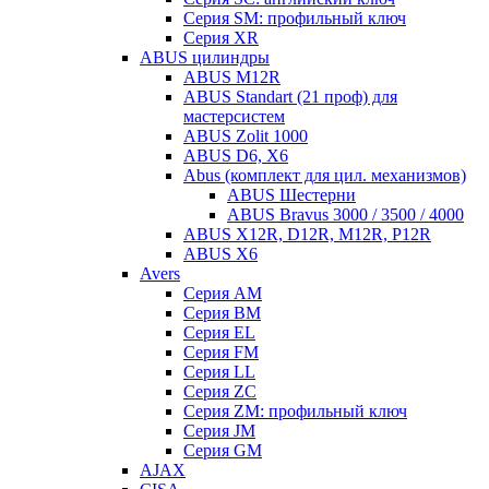
Серия SM: профильный ключ
Серия XR
ABUS цилиндры
ABUS M12R
ABUS Standart (21 проф) для
мастерсистем
ABUS Zolit 1000
ABUS D6, X6
Abus (комплект для цил. механизмов)
ABUS Шестерни
ABUS Bravus 3000 / 3500 / 4000
ABUS X12R, D12R, M12R, P12R
ABUS X6
Avers
Серия AM
Серия BM
Серия EL
Серия FM
Серия LL
Серия ZC
Серия ZM: профильный ключ
Серия JM
Серия GM
AJAX