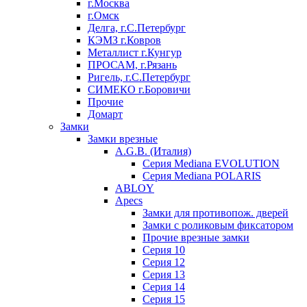
г.Москва
г.Омск
Делга, г.С.Петербург
КЭМЗ г.Ковров
Металлист г.Кунгур
ПРОСАМ, г.Рязань
Ригель, г.С.Петербург
СИМЕКО г.Боровичи
Прочие
Домарт
Замки
Замки врезные
A.G.B. (Италия)
Серия Mediana EVOLUTION
Серия Mediana POLARIS
ABLOY
Apecs
Замки для противопож. дверей
Замки с роликовым фиксатором
Прочие врезные замки
Серия 10
Серия 12
Серия 13
Серия 14
Серия 15