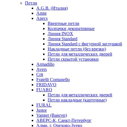
Петли
A.G.B. (Италия)
Amig
Apecs
Ввертные петли
Колпачки декоративные
Линия INOX
Линия Standard
Линия Standard с фигурной заглушкой
Накладные петли (без врезки)
Петли для металлических дверей
Петли скрытой установки
Armadillo
Avers
Crit
Fratelli Comunello
FRIDAVO
FUARO
Петли для металлических дверей
Петли накладные (карточные)
FURAL
Justor
Vanger (Вангер)
АВЕРС-К, Санкт-Петербург
Алми, г. Орехово-Зуево