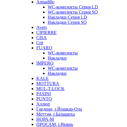
Armadillo
WC-комплекты Серия LD
WC-комплекты Серия SQ
Накладки Серия LD
Накладки Серия SQ
Avers
CIPIERRE
CISA
Crit
FUARO
WC-комплекты
Накладки
IMPERO
WC-комплекты
Накладки
KALE
MOTTURA
MUL-T-LOCK
PASINI
PUNTO
Аллюр
Гардиан, г.Йошкар-Ола
Меттэм, г.Балашиха
НОРА-М
ПРОСАМ, г.Рязань