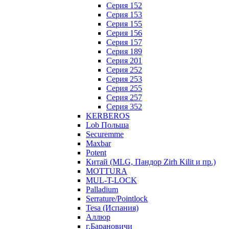
Серия 152
Серия 153
Серия 155
Серия 156
Серия 157
Серия 189
Серия 201
Серия 252
Серия 253
Серия 255
Серия 257
Серия 352
KERBEROS
Lob Польша
Securemme
Maxbar
Potent
Китай (MLG, Пандор Zirh Kilit и пр.)
MOTTURA
MUL-T-LOCK
Palladium
Serrature/Pointlock
Tesa (Испания)
Аллюр
г.Барановичи