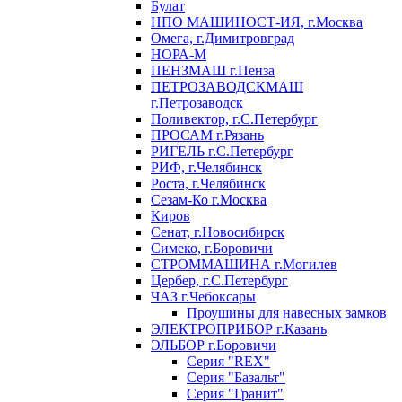
Булат
НПО МАШИНОСТ-ИЯ, г.Москва
Омега, г.Димитровград
НОРА-М
ПЕНЗМАШ г.Пенза
ПЕТРОЗАВОДСКМАШ
г.Петрозаводск
Поливектор, г.С.Петербург
ПРОСАМ г.Рязань
РИГЕЛЬ г.С.Петербург
РИФ, г.Челябинск
Роста, г.Челябинск
Сезам-Ко г.Москва
Киров
Сенат, г.Новосибирск
Симеко, г.Боровичи
СТРОММАШИНА г.Могилев
Цербер, г.С.Петербург
ЧАЗ г.Чебоксары
Проушины для навесных замков
ЭЛЕКТРОПРИБОР г.Казань
ЭЛЬБОР г.Боровичи
Серия "REX"
Серия "Базальт"
Серия "Гранит"