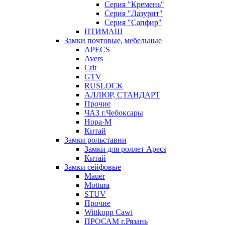
Серия "Кремень"
Серия "Лазурит"
Серия "Сапфир"
ПТИМАШ
Замки почтовые, мебельные
APECS
Avers
Crit
GTV
RUSLOCK
АЛЛЮР, СТАНДАРТ
Прочие
ЧАЗ г.Чебоксары
Нора-М
Китай
Замки рольставни
Замки для роллет Apecs
Китай
Замки сейфовые
Mauer
Mottura
STUV
Прочие
Wittkopp Cawi
ПРОСАМ г.Рязань