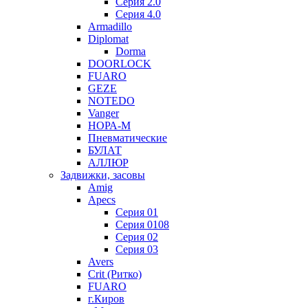
Серия 2.0
Серия 4.0
Armadillo
Diplomat
Dorma
DOORLOCK
FUARO
GEZE
NOTEDO
Vanger
НОРА-М
Пневматические
БУЛАТ
АЛЛЮР
Задвижки, засовы
Amig
Apecs
Серия 01
Серия 0108
Серия 02
Серия 03
Avers
Crit (Ритко)
FUARO
г.Киров