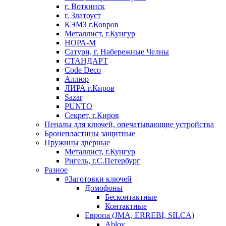
г. Воткинск
г. Златоуст
КЭМЗ г.Ковров
Металлист, г.Кунгур
НОРА-М
Сатурн, г. Набережные Челны
СТАНДАРТ
Code Deco
Аллюр
ЛИРА г.Киров
Sazar
PUNTO
Секрет, г.Киров
Пеналы для ключей, опечатывающие устройства
Бронепластины защитные
Пружины дверные
Металлист, г.Кунгур
Ригель, г.С.Петербург
Разное
#Заготовки ключей
Домофоны
Бесконтактные
Контактные
Европа (JMA, ERREBI, SILCA)
Abloy