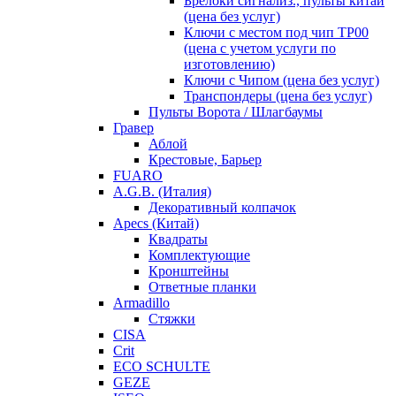
Брелоки сигнализ., пульты китай
(цена без услуг)
Ключи с местом под чип TP00
(цена с учетом услуги по
изготовлению)
Ключи с Чипом (цена без услуг)
Транспондеры (цена без услуг)
Пульты Ворота / Шлагбаумы
Гравер
Аблой
Крестовые, Барьер
FUARO
A.G.B. (Италия)
Декоративный колпачок
Apecs (Китай)
Квадраты
Комплектующие
Кронштейны
Ответные планки
Armadillo
Стяжки
CISA
Crit
ECO SCHULTE
GEZE