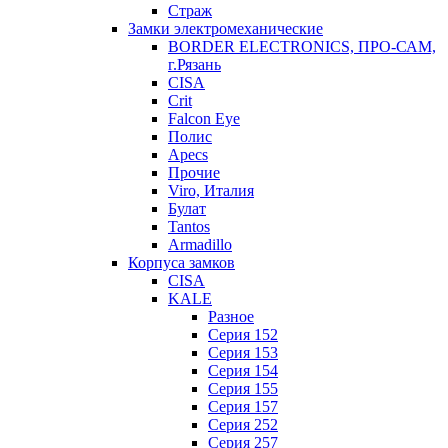
Страж
Замки электромеханические
BORDER ELECTRONICS, ПРО-САМ,
г.Рязань
CISA
Crit
Falcon Eye
Полис
Apecs
Прочие
Viro, Италия
Булат
Tantos
Armadillo
Корпуса замков
CISA
KALE
Разное
Серия 152
Серия 153
Серия 154
Серия 155
Серия 157
Серия 252
Серия 257