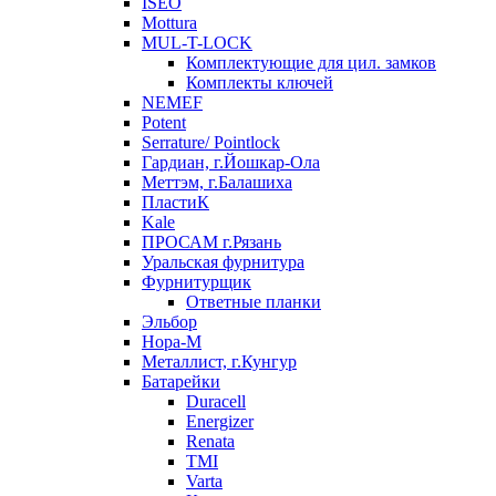
ISEO
Mottura
MUL-T-LOCK
Комплектующие для цил. замков
Комплекты ключей
NEMEF
Potent
Serrature/ Pointlock
Гардиан, г.Йошкар-Ола
Меттэм, г.Балашиха
ПластиК
Kale
ПРОСАМ г.Рязань
Уральская фурнитура
Фурнитурщик
Ответные планки
Эльбор
Нора-М
Металлист, г.Кунгур
Батарейки
Duracell
Energizer
Renata
TMI
Varta