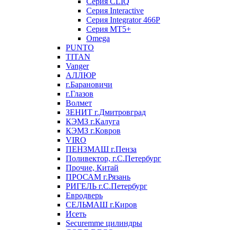
Серия CLIQ
Серия Interactive
Серия Integrator 466P
Серия MT5+
Omega
PUNTO
TITAN
Vanger
АЛЛЮР
г.Барановичи
г.Глазов
Волмет
ЗЕНИТ г.Дмитровград
КЭМЗ г.Калуга
КЭМЗ г.Ковров
VIRO
ПЕНЗМАШ г.Пенза
Поливектор, г.С.Петербург
Прочие, Китай
ПРОСАМ г.Рязань
РИГЕЛЬ г.С.Петербург
Евродверь
СЕЛЬМАШ г.Киров
Исеть
Securemme цилиндры