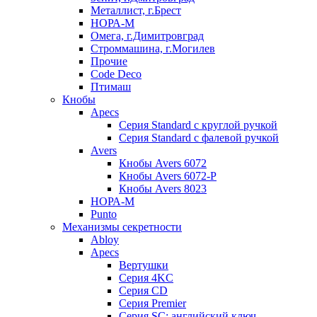
Металлист, г.Брест
НОРА-М
Омега, г.Димитровград
Строммашина, г.Могилев
Прочие
Code Deco
Птимаш
Кнобы
Apecs
Серия Standard с круглой ручкой
Серия Standard с фалевой ручкой
Avers
Кнобы Avers 6072
Кнобы Avers 6072-P
Кнобы Avers 8023
НОРА-М
Punto
Механизмы секретности
Abloy
Apecs
Вертушки
Серия 4KC
Серия CD
Серия Premier
Серия SC: английский ключ