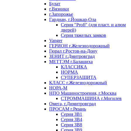
Булат
г.Вязники
г.Запорожье
Гардиан, г.Йошкар-Ола
Серия "Profi" (для пласт. и алюм
дверей)
Серия тяжелых замков
Vanger
ГЕРИОН г.Железнодорожный
Гюрал г.Ростов-на-Дону
ЗЕНИТ г.Дмитровград
МЕТТЭМ г.Балашиха
КЛАССИКА
НОРМА
СУПЕРЗАЩИТА
КЛАСС г.Железнодорожный
НОРА-М
НПО Машиностроения, г.Москва
СТРОММАШИНА г.Могилев
Омега, г.Димитровград
ПРОСАМ г.Рязань
Серия ЗВ1
Серия ЗВ4
Серия ЗВ8
Серия ЗВ9