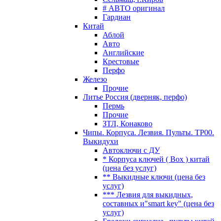
# АВТО оригинал
Гардиан
Китай
Аблой
Авто
Английские
Крестовые
Перфо
Железо
Прочие
Литье Россия (дверняк, перфо)
Пермь
Прочие
ЗТЛ, Конаково
Чипы. Корпуса. Лезвия. Пульты. TP00.
Выкидухи
Автоключи с ДУ
* Корпуса ключей ( Box ) китай
(цена без услуг)
** Выкидные ключи (цена без
услуг)
*** Лезвия для выкидных,
составных и"smart key" (цена без
услуг)