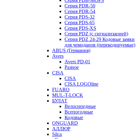
Серия PDB-MOPS
Серия PDR-50
Серия PDR-54
Серия PDS-32
Серия PDS-65
Серия PDS-XS
Серия PDZ (с сигнализацией)
Серия PDZ 24-29 Кодовые замки
для чемоданов (перекодируемые)
ABUS (Германия)
Avers
Avers PD-01
Разное
CISA
CISA
CISA LOGOline
FUARO
MUL-T-LOCK
БУЛАТ
Велосипедные
Всепогодные
Кодовые
ONGUARD
АЛЛЮР
Silca