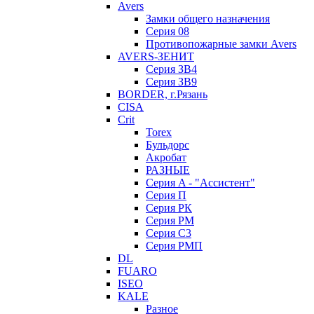
Avers
Замки общего назначения
Серия 08
Противопожарные замки Avers
AVERS-ЗЕНИТ
Серия ЗВ4
Серия ЗВ9
BORDER, г.Рязань
CISA
Crit
Torex
Бульдорс
Акробат
РАЗНЫЕ
Серия A - "Ассистент"
Серия П
Серия РК
Серия РМ
Серия С3
Серия РМП
DL
FUARO
ISEO
KALE
Разное