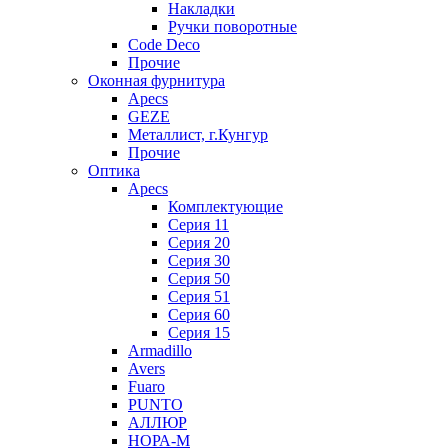
Накладки
Ручки поворотные
Code Deco
Прочие
Оконная фурнитура
Apecs
GEZE
Металлист, г.Кунгур
Прочие
Оптика
Apecs
Комплектующие
Серия 11
Серия 20
Серия 30
Серия 50
Серия 51
Серия 60
Серия 15
Armadillo
Avers
Fuaro
PUNTO
АЛЛЮР
НОРА-М