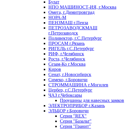
Булат
НПО МАШИНОСТ-ИЯ, г.Москва
Омега, г.Димитровград
НОРА-М
ПЕНЗМАШ г.Пенза
ПЕТРОЗАВОДСКМАШ
г.Петрозаводск
Поливектор, г.С.Петербург
ПРОСАМ г.Рязань
РИГЕЛЬ г.С.Петербург
РИФ, г.Челябинск
Роста, г.Челябинск
Сезам-Ко г.Москва
Киров
Сенат, г.Новосибирск
Симеко, г.Боровичи
СТРОММАШИНА г.Могилев
Цербер, г.С.Петербург
ЧАЗ г.Чебоксары
Проушины для навесных замков
ЭЛЕКТРОПРИБОР г.Казань
ЭЛЬБОР г.Боровичи
Серия "REX"
Серия "Базальт"
Серия "Гранит"