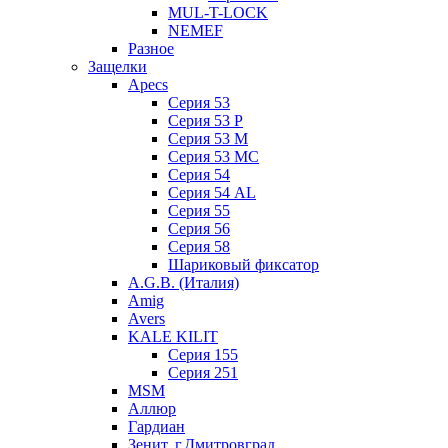
MUL-T-LOCK
NEMEF
Разное
Защелки
Apecs
Серия 53
Серия 53 P
Серия 53 М
Серия 53 МC
Серия 54
Серия 54 AL
Серия 55
Серия 56
Серия 58
Шариковый фиксатор
A.G.B. (Италия)
Amig
Avers
KALE KILIT
Серия 155
Серия 251
MSM
Аллюр
Гардиан
Зенит, г.Дмитровград