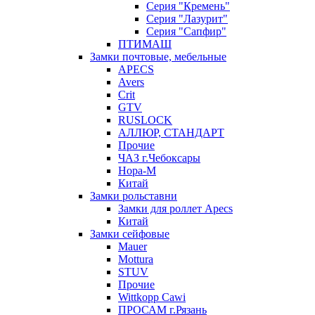
Серия "Кремень"
Серия "Лазурит"
Серия "Сапфир"
ПТИМАШ
Замки почтовые, мебельные
APECS
Avers
Crit
GTV
RUSLOCK
АЛЛЮР, СТАНДАРТ
Прочие
ЧАЗ г.Чебоксары
Нора-М
Китай
Замки рольставни
Замки для роллет Apecs
Китай
Замки сейфовые
Mauer
Mottura
STUV
Прочие
Wittkopp Cawi
ПРОСАМ г.Рязань