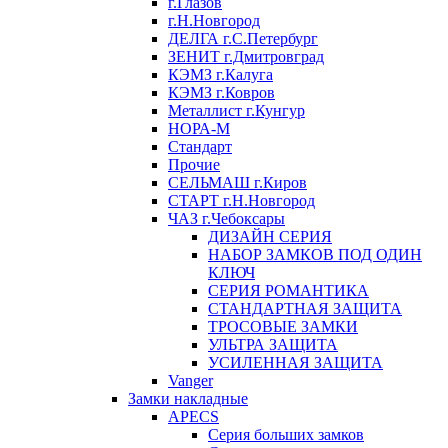
г.Глазов
г.Н.Новгород
ДЕЛГА г.С.Петербург
ЗЕНИТ г.Дмитровград
КЭМЗ г.Калуга
КЭМЗ г.Ковров
Металлист г.Кунгур
НОРА-М
Стандарт
Прочие
СЕЛЬМАШ г.Киров
СТАРТ г.Н.Новгород
ЧАЗ г.Чебоксары
ДИЗАЙН СЕРИЯ
НАБОР ЗАМКОВ ПОД ОДИН
КЛЮЧ
СЕРИЯ РОМАНТИКА
СТАНДАРТНАЯ ЗАЩИТА
ТРОСОВЫЕ ЗАМКИ
УЛЬТРА ЗАЩИТА
УСИЛЕННАЯ ЗАЩИТА
Vanger
Замки накладные
APECS
Серия больших замков