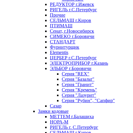
РЕДУКТОР г.Ижевск
РИГЕЛЬ г.С.Петербург
Прочие
СЕЛЬМАШ г.Киров
ПТИМАШ
Сенат, г.Новосибирск
СИМЕКО г.Боровичи
СТАНДАРТ
Фурнитурщик
Elementis
ЦЕРБЕР г.С.Петербург
ЭЛЕКТРОПРИБОР г.Казань
ЭЛЬБОР г.Боровичи
Серия "REX"
Серия "Базальт"
Серия "Гранит"
Серия "Кремень"
Серия "Лазурит"
Серия "Рубин", "Сапфир"
Сазар
Замки кодовые
МЕТТЕМ г.Балашиха
НОРА-М
РИГЕЛЬ г. С.Петербург
СЕЛЬМАШ г.Киров