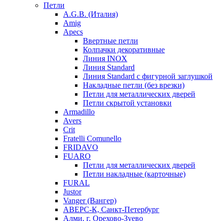
Петли
A.G.B. (Италия)
Amig
Apecs
Ввертные петли
Колпачки декоративные
Линия INOX
Линия Standard
Линия Standard с фигурной заглушкой
Накладные петли (без врезки)
Петли для металлических дверей
Петли скрытой установки
Armadillo
Avers
Crit
Fratelli Comunello
FRIDAVO
FUARO
Петли для металлических дверей
Петли накладные (карточные)
FURAL
Justor
Vanger (Вангер)
АВЕРС-К, Санкт-Петербург
Алми, г. Орехово-Зуево