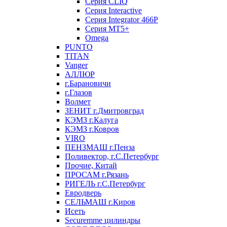
Серия CLIQ
Серия Interactive
Серия Integrator 466P
Серия MT5+
Omega
PUNTO
TITAN
Vanger
АЛЛЮР
г.Барановичи
г.Глазов
Волмет
ЗЕНИТ г.Дмитровград
КЭМЗ г.Калуга
КЭМЗ г.Ковров
VIRO
ПЕНЗМАШ г.Пенза
Поливектор, г.С.Петербург
Прочие, Китай
ПРОСАМ г.Рязань
РИГЕЛЬ г.С.Петербург
Евродверь
СЕЛЬМАШ г.Киров
Исеть
Securemme цилиндры