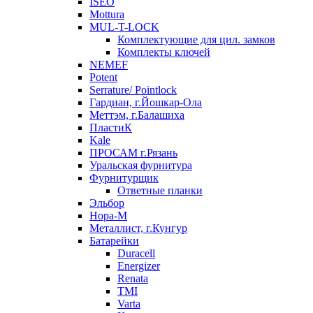
ISEO
Mottura
MUL-T-LOCK
Комплектующие для цил. замков
Комплекты ключей
NEMEF
Potent
Serrature/ Pointlock
Гардиан, г.Йошкар-Ола
Меттэм, г.Балашиха
ПластиК
Kale
ПРОСАМ г.Рязань
Уральская фурнитура
Фурнитурщик
Ответные планки
Эльбор
Нора-М
Металлист, г.Кунгур
Батарейки
Duracell
Energizer
Renata
TMI
Varta