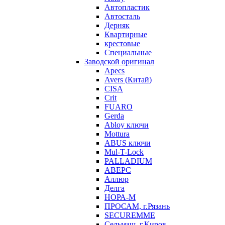
Автопластик
Автосталь
Дерняк
Квартирные
крестовые
Специальные
Заводской оригинал
Apecs
Avers (Китай)
CISA
Crit
FUARO
Gerda
Abloy ключи
Mottura
ABUS ключи
Mul-T-Lock
PALLADIUM
АВЕРС
Аллюр
Делга
НОРА-М
ПРОСАМ, г.Рязань
SECUREMME
Сельмаш, г.Киров