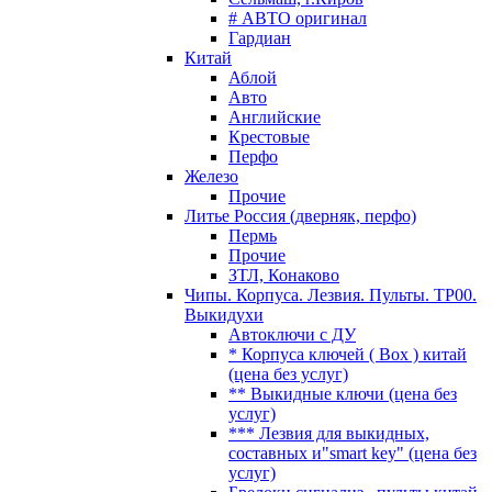
# АВТО оригинал
Гардиан
Китай
Аблой
Авто
Английские
Крестовые
Перфо
Железо
Прочие
Литье Россия (дверняк, перфо)
Пермь
Прочие
ЗТЛ, Конаково
Чипы. Корпуса. Лезвия. Пульты. TP00.
Выкидухи
Автоключи с ДУ
* Корпуса ключей ( Box ) китай
(цена без услуг)
** Выкидные ключи (цена без
услуг)
*** Лезвия для выкидных,
составных и"smart key" (цена без
услуг)