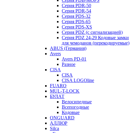
Серия PDB-MOPS
Серия PDR-50
Серия PDR-54
Серия PDS-32
Серия PDS-65
Серия PDS-XS
Серия PDZ (с сигнализацией)
Серия PDZ 24-29 Кодовые замки
для чемоданов (перекодируемые)
ABUS (Германия)
Avers
Avers PD-01
Разное
CISA
CISA
CISA LOGOline
FUARO
MUL-T-LOCK
БУЛАТ
Велосипедные
Всепогодные
Кодовые
ONGUARD
АЛЛЮР
Silca