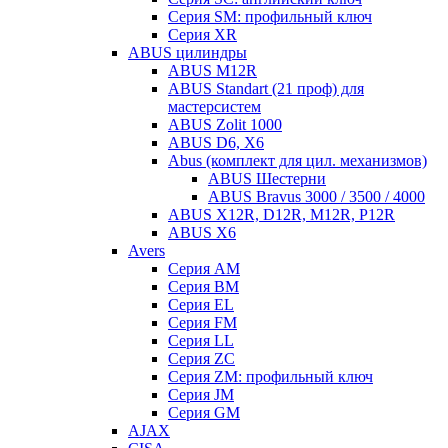
Серия SM: профильный ключ
Серия XR
ABUS цилиндры
ABUS M12R
ABUS Standart (21 проф) для
мастерсистем
ABUS Zolit 1000
ABUS D6, X6
Abus (комплект для цил. механизмов)
ABUS Шестерни
ABUS Bravus 3000 / 3500 / 4000
ABUS X12R, D12R, M12R, P12R
ABUS X6
Avers
Серия AM
Серия BM
Серия EL
Серия FM
Серия LL
Серия ZC
Серия ZM: профильный ключ
Серия JM
Серия GM
AJAX