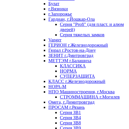
Булат
г.Вязники
г.Запорожье
Гардиан, г.Йошкар-Ола
Серия "Profi" (для пласт. и алюм
дверей)
Серия тяжелых замков
Vanger
ГЕРИОН г.Железнодорожный
Гюрал г.Ростов-на-Дону
ЗЕНИТ г.Дмитровград
МЕТТЭМ г.Балашиха
КЛАССИКА
НОРМА
СУПЕРЗАЩИТА
КЛАСС г.Железнодорожный
НОРА-М
НПО Машиностроения, г.Москва
СТРОММАШИНА г.Могилев
Омега, г.Димитровград
ПРОСАМ г.Рязань
Серия ЗВ1
Серия ЗВ4
Серия ЗВ8
Серия ЗВ9