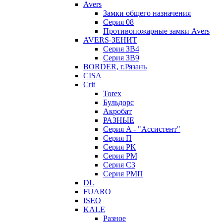
Avers
Замки общего назначения
Серия 08
Противопожарные замки Avers
AVERS-ЗЕНИТ
Серия ЗВ4
Серия ЗВ9
BORDER, г.Рязань
CISA
Crit
Torex
Бульдорс
Акробат
РАЗНЫЕ
Серия A - "Ассистент"
Серия П
Серия РК
Серия РМ
Серия С3
Серия РМП
DL
FUARO
ISEO
KALE
Разное