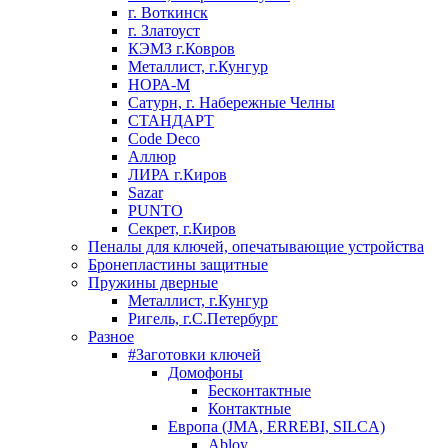
г. Воткинск
г. Златоуст
КЭМЗ г.Ковров
Металлист, г.Кунгур
НОРА-М
Сатурн, г. Набережные Челны
СТАНДАРТ
Code Deco
Аллюр
ЛИРА г.Киров
Sazar
PUNTO
Секрет, г.Киров
Пеналы для ключей, опечатывающие устройства
Бронепластины защитные
Пружины дверные
Металлист, г.Кунгур
Ригель, г.С.Петербург
Разное
#Заготовки ключей
Домофоны
Бесконтактные
Контактные
Европа (JMA, ERREBI, SILCA)
Abloy