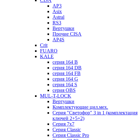
CISA
AP3
Asix
Astral
RS3
Вертушки
Прочие CISA
AP4S
Crit
FUARO
KALE
серия 164 B
серия 164 DB
серия 164 FB
серия 164 G
серия 164 S
серия OBS
MUL-T-LOCK
Вертушки
Комплектующие цил.мех.
Серия "Светофор" 3 in 1 (комплектация
ключей 2+5+2)
Серия 7х7
Серия Classic
Серия Classic Pro