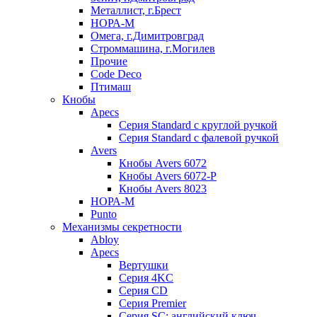
Металлист, г.Брест
НОРА-М
Омега, г.Димитровград
Строммашина, г.Могилев
Прочие
Code Deco
Птимаш
Кнобы
Apecs
Серия Standard с круглой ручкой
Серия Standard с фалевой ручкой
Avers
Кнобы Avers 6072
Кнобы Avers 6072-P
Кнобы Avers 8023
НОРА-М
Punto
Механизмы секретности
Abloy
Apecs
Вертушки
Серия 4KC
Серия CD
Серия Premier
Серия SC: английский ключ