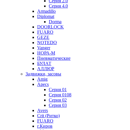
Серия 2.0
Серия 4.0
Armadillo
Diplomat
Dorma
DOORLOCK
FUARO
GEZE
NOTEDO
Vanger
НОРА-М
Пневматические
БУЛАТ
АЛЛЮР
Задвижки, засовы
Amig
Apecs
Серия 01
Серия 0108
Серия 02
Серия 03
Avers
Crit (Ритко)
FUARO
г.Киров