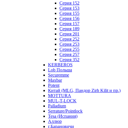
Серия 152
Серия 153
Серия 155
Серия 156
Серия 157
Серия 189
Серия 201
Серия 252
Серия 253
Серия 255
Серия 257
Серия 352
KERBEROS
Lob Польша
Securemme
Maxbar
Potent
Китай (MLG, Пандор Zirh Kilit и пр.)
MOTTURA
MUL-T-LOCK
Palladium
Serrature/Pointlock
Tesa (Испания)
Аллюр
г.Барановичи