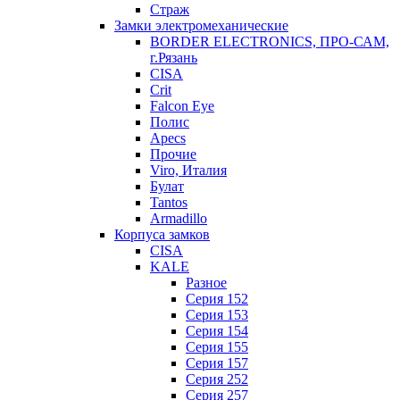
Страж
Замки электромеханические
BORDER ELECTRONICS, ПРО-САМ,
г.Рязань
CISA
Crit
Falcon Eye
Полис
Apecs
Прочие
Viro, Италия
Булат
Tantos
Armadillo
Корпуса замков
CISA
KALE
Разное
Серия 152
Серия 153
Серия 154
Серия 155
Серия 157
Серия 252
Серия 257