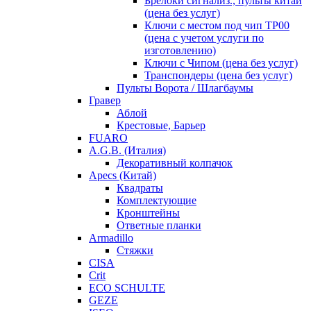
Брелоки сигнализ., пульты китай
(цена без услуг)
Ключи с местом под чип TP00
(цена с учетом услуги по
изготовлению)
Ключи с Чипом (цена без услуг)
Транспондеры (цена без услуг)
Пульты Ворота / Шлагбаумы
Гравер
Аблой
Крестовые, Барьер
FUARO
A.G.B. (Италия)
Декоративный колпачок
Apecs (Китай)
Квадраты
Комплектующие
Кронштейны
Ответные планки
Armadillo
Стяжки
CISA
Crit
ECO SCHULTE
GEZE