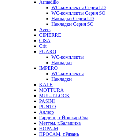
Armadillo
WC-комплекты Серия LD
WC-комплекты Серия SQ
Накладки Серия LD
Накладки Серия SQ
Avers
CIPIERRE
CISA
Crit
FUARO
WC-комплекты
Накладки
IMPERO
WC-комплекты
Накладки
KALE
MOTTURA
MUL-T-LOCK
PASINI
PUNTO
Аллюр
Гардиан, г.Йошкар-Ола
Меттэм, г.Балашиха
НОРА-М
ПРОСАМ, г.Рязань