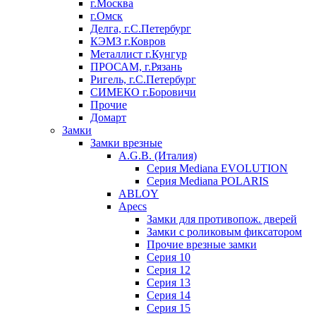
г.Москва
г.Омск
Делга, г.С.Петербург
КЭМЗ г.Ковров
Металлист г.Кунгур
ПРОСАМ, г.Рязань
Ригель, г.С.Петербург
СИМЕКО г.Боровичи
Прочие
Домарт
Замки
Замки врезные
A.G.B. (Италия)
Серия Mediana EVOLUTION
Серия Mediana POLARIS
ABLOY
Apecs
Замки для противопож. дверей
Замки с роликовым фиксатором
Прочие врезные замки
Серия 10
Серия 12
Серия 13
Серия 14
Серия 15