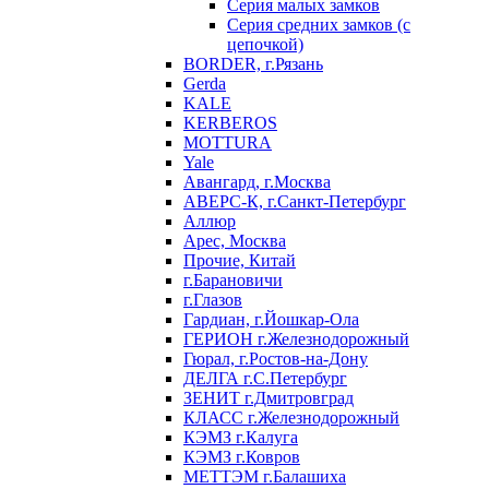
Серия малых замков
Серия средних замков (с
цепочкой)
BORDER, г.Рязань
Gerda
KALE
KERBEROS
MOTTURA
Yale
Авангард, г.Москва
АВЕРС-К, г.Санкт-Петербург
Аллюр
Арес, Москва
Прочие, Китай
г.Барановичи
г.Глазов
Гардиан, г.Йошкар-Ола
ГЕРИОН г.Железнодорожный
Гюрал, г.Ростов-на-Дону
ДЕЛГА г.С.Петербург
ЗЕНИТ г.Дмитровград
КЛАСС г.Железнодорожный
КЭМЗ г.Калуга
КЭМЗ г.Ковров
МЕТТЭМ г.Балашиха