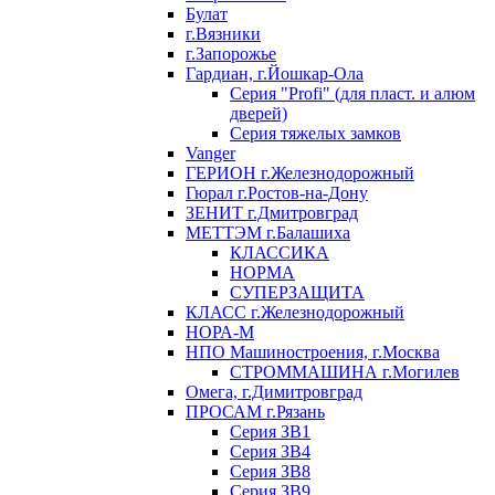
Булат
г.Вязники
г.Запорожье
Гардиан, г.Йошкар-Ола
Серия "Profi" (для пласт. и алюм
дверей)
Серия тяжелых замков
Vanger
ГЕРИОН г.Железнодорожный
Гюрал г.Ростов-на-Дону
ЗЕНИТ г.Дмитровград
МЕТТЭМ г.Балашиха
КЛАССИКА
НОРМА
СУПЕРЗАЩИТА
КЛАСС г.Железнодорожный
НОРА-М
НПО Машиностроения, г.Москва
СТРОММАШИНА г.Могилев
Омега, г.Димитровград
ПРОСАМ г.Рязань
Серия ЗВ1
Серия ЗВ4
Серия ЗВ8
Серия ЗВ9