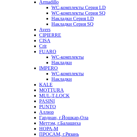
Armadillo
WC-комплекты Серия LD
WC-комплекты Серия SQ
Накладки Серия LD
Накладки Серия SQ
Avers
CIPIERRE
CISA
Crit
FUARO
WC-комплекты
Накладки
IMPERO
WC-комплекты
Накладки
KALE
MOTTURA
MUL-T-LOCK
PASINI
PUNTO
Аллюр
Гардиан, г.Йошкар-Ола
Меттэм, г.Балашиха
НОРА-М
ПРОСАМ, г.Рязань