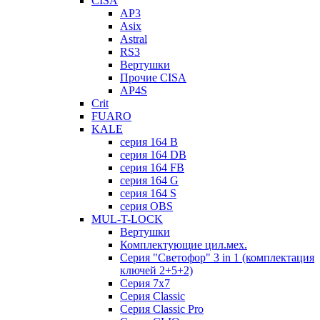
CISA
AP3
Asix
Astral
RS3
Вертушки
Прочие CISA
AP4S
Crit
FUARO
KALE
серия 164 B
серия 164 DB
серия 164 FB
серия 164 G
серия 164 S
серия OBS
MUL-T-LOCK
Вертушки
Комплектующие цил.мех.
Серия "Светофор" 3 in 1 (комплектация
ключей 2+5+2)
Серия 7х7
Серия Classic
Серия Classic Pro