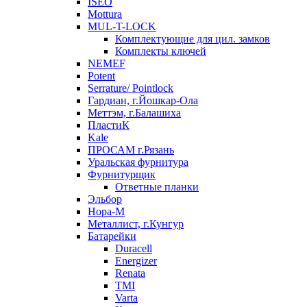
ISEO
Mottura
MUL-T-LOCK
Комплектующие для цил. замков
Комплекты ключей
NEMEF
Potent
Serrature/ Pointlock
Гардиан, г.Йошкар-Ола
Меттэм, г.Балашиха
ПластиК
Kale
ПРОСАМ г.Рязань
Уральская фурнитура
Фурнитурщик
Ответные планки
Эльбор
Нора-М
Металлист, г.Кунгур
Батарейки
Duracell
Energizer
Renata
TMI
Varta