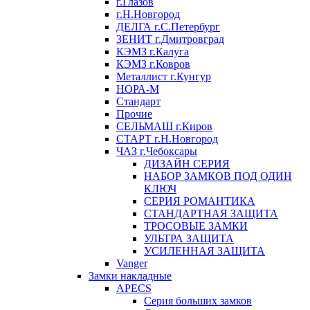
г.Глазов
г.Н.Новгород
ДЕЛГА г.С.Петербург
ЗЕНИТ г.Дмитровград
КЭМЗ г.Калуга
КЭМЗ г.Ковров
Металлист г.Кунгур
НОРА-М
Стандарт
Прочие
СЕЛЬМАШ г.Киров
СТАРТ г.Н.Новгород
ЧАЗ г.Чебоксары
ДИЗАЙН СЕРИЯ
НАБОР ЗАМКОВ ПОД ОДИН
КЛЮЧ
СЕРИЯ РОМАНТИКА
СТАНДАРТНАЯ ЗАЩИТА
ТРОСОВЫЕ ЗАМКИ
УЛЬТРА ЗАЩИТА
УСИЛЕННАЯ ЗАЩИТА
Vanger
Замки накладные
APECS
Серия больших замков