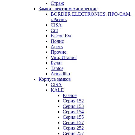
Страж
Замки электромеханические
BORDER ELECTRONICS, ПРО-САМ,
г.Рязань
CISA
Crit
Falcon Eye
Полис
Apecs
Прочие
Viro, Италия
Булат
Tantos
Armadillo
Корпуса замков
CISA
KALE
Разное
Серия 152
Серия 153
Серия 154
Серия 155
Серия 157
Серия 252
Серия 257