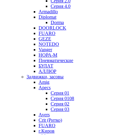
Серия 2.0
Серия 4.0
Armadillo
Diplomat
Dorma
DOORLOCK
FUARO
GEZE
NOTEDO
Vanger
НОРА-М
Пневматические
БУЛАТ
АЛЛЮР
Задвижки, засовы
Amig
Apecs
Серия 01
Серия 0108
Серия 02
Серия 03
Avers
Crit (Ритко)
FUARO
г.Киров