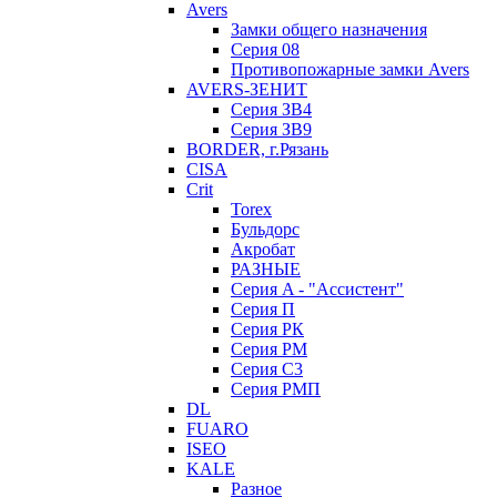
Avers
Замки общего назначения
Серия 08
Противопожарные замки Avers
AVERS-ЗЕНИТ
Серия ЗВ4
Серия ЗВ9
BORDER, г.Рязань
CISA
Crit
Torex
Бульдорс
Акробат
РАЗНЫЕ
Серия A - "Ассистент"
Серия П
Серия РК
Серия РМ
Серия С3
Серия РМП
DL
FUARO
ISEO
KALE
Разное