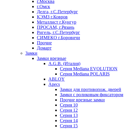
г.Москва
г.Омск
Делга, г.С.Петербург
КЭМЗ г.Ковров
Металлист г.Кунгур
ПРОСАМ, г.Рязань
Ригель, г.С.Петербург
СИМЕКО г.Боровичи
Прочие
Домарт
Замки
Замки врезные
A.G.B. (Италия)
Серия Mediana EVOLUTION
Серия Mediana POLARIS
ABLOY
Apecs
Замки для противопож. дверей
Замки с роликовым фиксатором
Прочие врезные замки
Серия 10
Серия 12
Серия 13
Серия 14
Серия 15