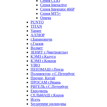
Серия CLIQ
Серия Interactive
Серия Integrator 466P
Серия MT5+
Omega
PUNTO
TITAN
Vanger
АЛЛЮР
г.Барановичи
г.Глазов
Волмет
ЗЕНИТ г.Дмитровград
КЭМЗ г.Калуга
КЭМЗ г.Ковров
VIRO
ПЕНЗМАШ г.Пенза
Поливектор, г.С.Петербург
Прочие, Китай
ПРОСАМ г.Рязань
РИГЕЛЬ г.С.Петербург
Евродверь
СЕЛЬМАШ г.Киров
Исеть
Securemme цилиндры