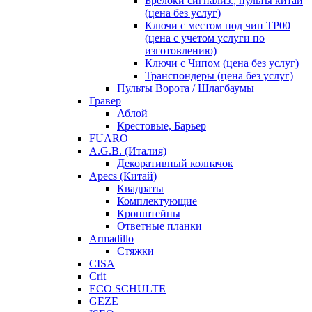
Брелоки сигнализ., пульты китай
(цена без услуг)
Ключи с местом под чип TP00
(цена с учетом услуги по
изготовлению)
Ключи с Чипом (цена без услуг)
Транспондеры (цена без услуг)
Пульты Ворота / Шлагбаумы
Гравер
Аблой
Крестовые, Барьер
FUARO
A.G.B. (Италия)
Декоративный колпачок
Apecs (Китай)
Квадраты
Комплектующие
Кронштейны
Ответные планки
Armadillo
Стяжки
CISA
Crit
ECO SCHULTE
GEZE