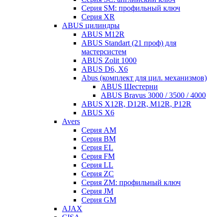
Серия SM: профильный ключ
Серия XR
ABUS цилиндры
ABUS M12R
ABUS Standart (21 проф) для
мастерсистем
ABUS Zolit 1000
ABUS D6, X6
Abus (комплект для цил. механизмов)
ABUS Шестерни
ABUS Bravus 3000 / 3500 / 4000
ABUS X12R, D12R, M12R, P12R
ABUS X6
Avers
Серия AM
Серия BM
Серия EL
Серия FM
Серия LL
Серия ZC
Серия ZM: профильный ключ
Серия JM
Серия GM
AJAX