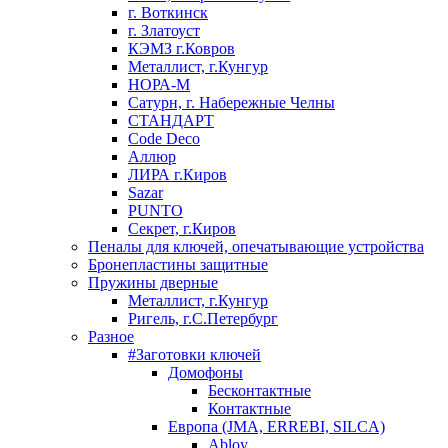
г. Воткинск
г. Златоуст
КЭМЗ г.Ковров
Металлист, г.Кунгур
НОРА-М
Сатурн, г. Набережные Челны
СТАНДАРТ
Code Deco
Аллюр
ЛИРА г.Киров
Sazar
PUNTO
Секрет, г.Киров
Пеналы для ключей, опечатывающие устройства
Бронепластины защитные
Пружины дверные
Металлист, г.Кунгур
Ригель, г.С.Петербург
Разное
#Заготовки ключей
Домофоны
Бесконтактные
Контактные
Европа (JMA, ERREBI, SILCA)
Abloy