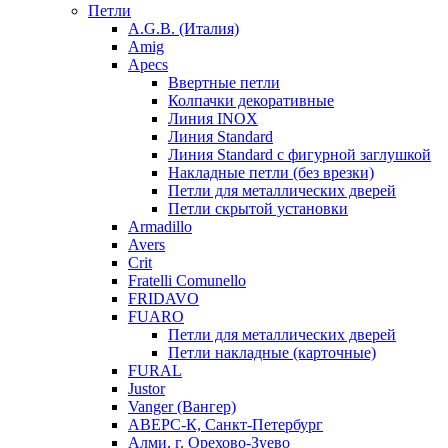
Петли
A.G.B. (Италия)
Amig
Apecs
Ввертные петли
Колпачки декоративные
Линия INOX
Линия Standard
Линия Standard с фигурной заглушкой
Накладные петли (без врезки)
Петли для металлических дверей
Петли скрытой установки
Armadillo
Avers
Crit
Fratelli Comunello
FRIDAVO
FUARO
Петли для металлических дверей
Петли накладные (карточные)
FURAL
Justor
Vanger (Вангер)
АВЕРС-К, Санкт-Петербург
Алми, г. Орехово-Зуево