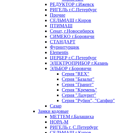
РЕДУКТОР г.Ижевск
РИГЕЛЬ г.С.Петербург
Прочие
СЕЛЬМАШ г.Киров
ПТИМАШ
Сенат, г.Новосибирск
СИМЕКО г.Боровичи
СТАНДАРТ
Фурнитурщик
Elementis
ЦЕРБЕР г.С.Петербург
ЭЛЕКТРОПРИБОР г.Казань
ЭЛЬБОР г.Боровичи
Серия "REX"
Серия "Базальт"
Серия "Гранит"
Серия "Кремень"
Серия "Лазурит"
Серия "Рубин", "Сапфир"
Сазар
Замки кодовые
МЕТТЕМ г.Балашиха
НОРА-М
РИГЕЛЬ г. С.Петербург
СЕЛЬМАШ г.Киров