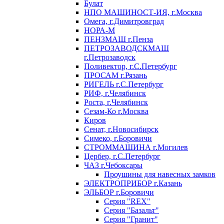
Булат
НПО МАШИНОСТ-ИЯ, г.Москва
Омега, г.Димитровград
НОРА-М
ПЕНЗМАШ г.Пенза
ПЕТРОЗАВОДСКМАШ
г.Петрозаводск
Поливектор, г.С.Петербург
ПРОСАМ г.Рязань
РИГЕЛЬ г.С.Петербург
РИФ, г.Челябинск
Роста, г.Челябинск
Сезам-Ко г.Москва
Киров
Сенат, г.Новосибирск
Симеко, г.Боровичи
СТРОММАШИНА г.Могилев
Цербер, г.С.Петербург
ЧАЗ г.Чебоксары
Проушины для навесных замков
ЭЛЕКТРОПРИБОР г.Казань
ЭЛЬБОР г.Боровичи
Серия "REX"
Серия "Базальт"
Серия "Гранит"