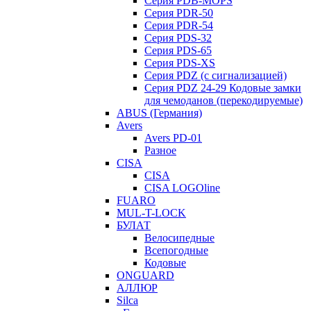
Серия PDB-MOPS
Серия PDR-50
Серия PDR-54
Серия PDS-32
Серия PDS-65
Серия PDS-XS
Серия PDZ (с сигнализацией)
Серия PDZ 24-29 Кодовые замки
для чемоданов (перекодируемые)
ABUS (Германия)
Avers
Avers PD-01
Разное
CISA
CISA
CISA LOGOline
FUARO
MUL-T-LOCK
БУЛАТ
Велосипедные
Всепогодные
Кодовые
ONGUARD
АЛЛЮР
Silca