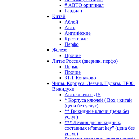
# АВТО оригинал
Гардиан
Китай
Аблой
Авто
Английские
Крестовые
Перфо
Железо
Прочие
Литье Россия (дверняк, перфо)
Пермь
Прочие
ЗТЛ, Конаково
Чипы. Корпуса. Лезвия. Пульты. TP00.
Выкидухи
Автоключи с ДУ
* Корпуса ключей ( Box ) китай
(цена без услуг)
** Выкидные ключи (цена без
услуг)
*** Лезвия для выкидных,
составных и"smart key" (цена без
услуг)