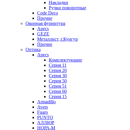
Накладки
Ручки поворотные
Code Deco
Прочие
Оконная фурнитура
Apecs
GEZE
Металлист, г.Кунгур
Прочие
Оптика
Apecs
Комплектующие
Серия 11
Серия 20
Серия 30
Серия 50
Серия 51
Серия 60
Серия 15
Armadillo
Avers
Fuaro
PUNTO
АЛЛЮР
НОРА-М