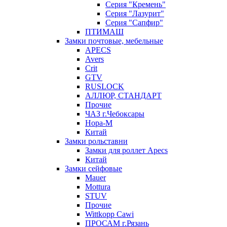
Серия "Кремень"
Серия "Лазурит"
Серия "Сапфир"
ПТИМАШ
Замки почтовые, мебельные
APECS
Avers
Crit
GTV
RUSLOCK
АЛЛЮР, СТАНДАРТ
Прочие
ЧАЗ г.Чебоксары
Нора-М
Китай
Замки рольставни
Замки для роллет Apecs
Китай
Замки сейфовые
Mauer
Mottura
STUV
Прочие
Wittkopp Cawi
ПРОСАМ г.Рязань