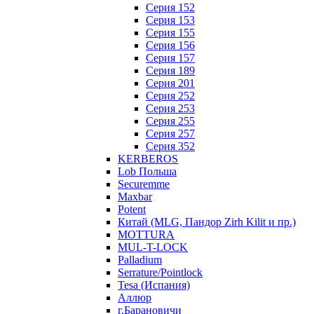
Серия 152
Серия 153
Серия 155
Серия 156
Серия 157
Серия 189
Серия 201
Серия 252
Серия 253
Серия 255
Серия 257
Серия 352
KERBEROS
Lob Польша
Securemme
Maxbar
Potent
Китай (MLG, Пандор Zirh Kilit и пр.)
MOTTURA
MUL-T-LOCK
Palladium
Serrature/Pointlock
Tesa (Испания)
Аллюр
г.Барановичи