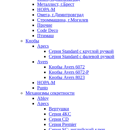
Металлист, г.Брест
НОРА-М
Омега, г.Димитровград
Строммашина, г.Могилев
Прочие
Code Deco
Птимаш
Кнобы
Apecs
Серия Standard с круглой ручкой
Серия Standard с фалевой ручкой
Avers
Кнобы Avers 6072
Кнобы Avers 6072-P
Кнобы Avers 8023
НОРА-М
Punto
Механизмы секретности
Abloy
Apecs
Вертушки
Серия 4KC
Серия CD
Серия Premier
Серия SC: английский ключ