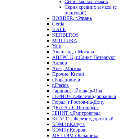
Серия малых замков
Серия средних замков (с
цепочкой)
BORDER, г.Рязань
Gerda
KALE
KERBEROS
MOTTURA
Yale
Авангард, г.Москва
АВЕРС-К, г.Санкт-Петербург
Аллюр
Арес, Москва
Прочие, Китай
г.Барановичи
г.Глазов
Гардиан, г.Йошкар-Ола
ГЕРИОН г.Железнодорожный
Гюрал, г.Ростов-на-Дону
ДЕЛГА г.С.Петербург
ЗЕНИТ г.Дмитровград
КЛАСС г.Железнодорожный
КЭМЗ г.Калуга
КЭМЗ г.Ковров
МЕТТЭМ г.Балашиха