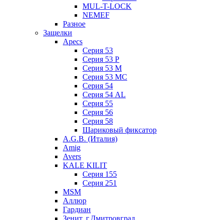
MUL-T-LOCK
NEMEF
Разное
Защелки
Apecs
Серия 53
Серия 53 P
Серия 53 М
Серия 53 МC
Серия 54
Серия 54 AL
Серия 55
Серия 56
Серия 58
Шариковый фиксатор
A.G.B. (Италия)
Amig
Avers
KALE KILIT
Серия 155
Серия 251
MSM
Аллюр
Гардиан
Зенит, г.Дмитровград