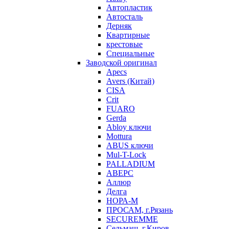
Автопластик
Автосталь
Дерняк
Квартирные
крестовые
Специальные
Заводской оригинал
Apecs
Avers (Китай)
CISA
Crit
FUARO
Gerda
Abloy ключи
Mottura
ABUS ключи
Mul-T-Lock
PALLADIUM
АВЕРС
Аллюр
Делга
НОРА-М
ПРОСАМ, г.Рязань
SECUREMME
Сельмаш, г.Киров