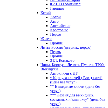
# АВТО оригинал
Гардиан
Китай
Аблой
Авто
Английские
Крестовые
Перфо
Железо
Прочие
Литье Россия (дверняк, перфо)
Пермь
Прочие
ЗТЛ, Конаково
Чипы. Корпуса. Лезвия. Пульты. TP00.
Выкидухи
Автоключи с ДУ
* Корпуса ключей ( Box ) китай
(цена без услуг)
** Выкидные ключи (цена без
услуг)
*** Лезвия для выкидных,
составных и"smart key" (цена без
услуг)