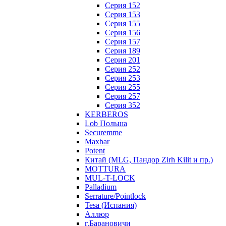
Серия 152
Серия 153
Серия 155
Серия 156
Серия 157
Серия 189
Серия 201
Серия 252
Серия 253
Серия 255
Серия 257
Серия 352
KERBEROS
Lob Польша
Securemme
Maxbar
Potent
Китай (MLG, Пандор Zirh Kilit и пр.)
MOTTURA
MUL-T-LOCK
Palladium
Serrature/Pointlock
Tesa (Испания)
Аллюр
г.Барановичи