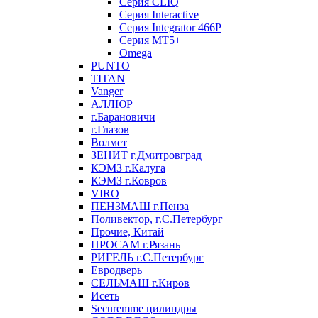
Серия CLIQ
Серия Interactive
Серия Integrator 466P
Серия MT5+
Omega
PUNTO
TITAN
Vanger
АЛЛЮР
г.Барановичи
г.Глазов
Волмет
ЗЕНИТ г.Дмитровград
КЭМЗ г.Калуга
КЭМЗ г.Ковров
VIRO
ПЕНЗМАШ г.Пенза
Поливектор, г.С.Петербург
Прочие, Китай
ПРОСАМ г.Рязань
РИГЕЛЬ г.С.Петербург
Евродверь
СЕЛЬМАШ г.Киров
Исеть
Securemme цилиндры