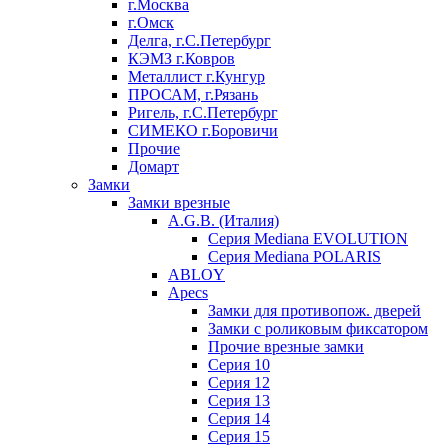
г.Москва
г.Омск
Делга, г.С.Петербург
КЭМЗ г.Ковров
Металлист г.Кунгур
ПРОСАМ, г.Рязань
Ригель, г.С.Петербург
СИМЕКО г.Боровичи
Прочие
Домарт
Замки
Замки врезные
A.G.B. (Италия)
Серия Mediana EVOLUTION
Серия Mediana POLARIS
ABLOY
Apecs
Замки для противопож. дверей
Замки с роликовым фиксатором
Прочие врезные замки
Серия 10
Серия 12
Серия 13
Серия 14
Серия 15