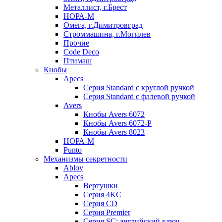
Металлист, г.Брест
НОРА-М
Омега, г.Димитровград
Строммашина, г.Могилев
Прочие
Code Deco
Птимаш
Кнобы
Apecs
Серия Standard с круглой ручкой
Серия Standard с фалевой ручкой
Avers
Кнобы Avers 6072
Кнобы Avers 6072-P
Кнобы Avers 8023
НОРА-М
Punto
Механизмы секретности
Abloy
Apecs
Вертушки
Серия 4KC
Серия CD
Серия Premier
Серия SC: английский ключ