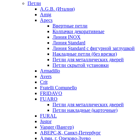
Петли
A.G.B. (Италия)
Amig
Apecs
Ввертные петли
Колпачки декоративные
Линия INOX
Линия Standard
Линия Standard с фигурной заглушкой
Накладные петли (без врезки)
Петли для металлических дверей
Петли скрытой установки
Armadillo
Avers
Crit
Fratelli Comunello
FRIDAVO
FUARO
Петли для металлических дверей
Петли накладные (карточные)
FURAL
Justor
Vanger (Вангер)
АВЕРС-К, Санкт-Петербург
Алми, г. Орехово-Зуево