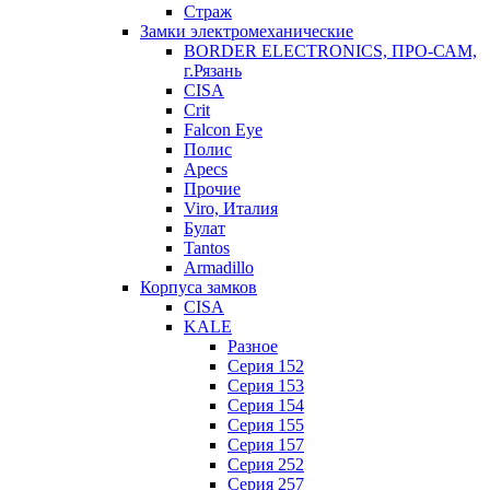
Страж
Замки электромеханические
BORDER ELECTRONICS, ПРО-САМ,
г.Рязань
CISA
Crit
Falcon Eye
Полис
Apecs
Прочие
Viro, Италия
Булат
Tantos
Armadillo
Корпуса замков
CISA
KALE
Разное
Серия 152
Серия 153
Серия 154
Серия 155
Серия 157
Серия 252
Серия 257