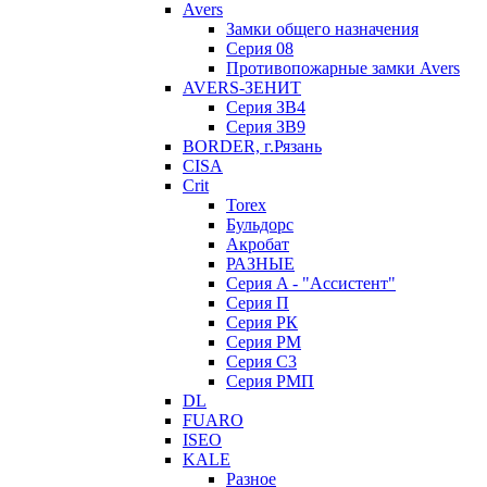
Avers
Замки общего назначения
Серия 08
Противопожарные замки Avers
AVERS-ЗЕНИТ
Серия ЗВ4
Серия ЗВ9
BORDER, г.Рязань
CISA
Crit
Torex
Бульдорс
Акробат
РАЗНЫЕ
Серия A - "Ассистент"
Серия П
Серия РК
Серия РМ
Серия С3
Серия РМП
DL
FUARO
ISEO
KALE
Разное