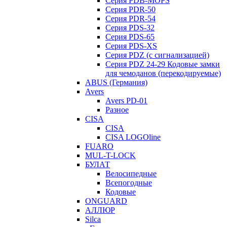
Серия PDB-MOPS
Серия PDR-50
Серия PDR-54
Серия PDS-32
Серия PDS-65
Серия PDS-XS
Серия PDZ (с сигнализацией)
Серия PDZ 24-29 Кодовые замки
для чемоданов (перекодируемые)
ABUS (Германия)
Avers
Avers PD-01
Разное
CISA
CISA
CISA LOGOline
FUARO
MUL-T-LOCK
БУЛАТ
Велосипедные
Всепогодные
Кодовые
ONGUARD
АЛЛЮР
Silca