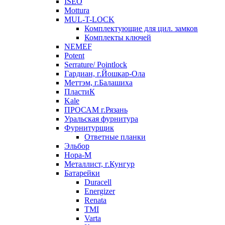
ISEO
Mottura
MUL-T-LOCK
Комплектующие для цил. замков
Комплекты ключей
NEMEF
Potent
Serrature/ Pointlock
Гардиан, г.Йошкар-Ола
Меттэм, г.Балашиха
ПластиК
Kale
ПРОСАМ г.Рязань
Уральская фурнитура
Фурнитурщик
Ответные планки
Эльбор
Нора-М
Металлист, г.Кунгур
Батарейки
Duracell
Energizer
Renata
TMI
Varta