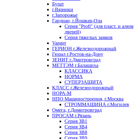
Булат
г.Вязники
г.Запорожье
Гардиан, г.Йошкар-Ола
Серия "Profi" (для пласт. и алюм
дверей)
Серия тяжелых замков
Vanger
ГЕРИОН г.Железнодорожный
Гюрал г.Ростов-на-Дону
ЗЕНИТ г.Дмитровград
МЕТТЭМ г.Балашиха
КЛАССИКА
НОРМА
СУПЕРЗАЩИТА
КЛАСС г.Железнодорожный
НОРА-М
НПО Машиностроения, г.Москва
СТРОММАШИНА г.Могилев
Омега, г.Димитровград
ПРОСАМ г.Рязань
Серия ЗВ1
Серия ЗВ4
Серия ЗВ8
Серия ЗВ9