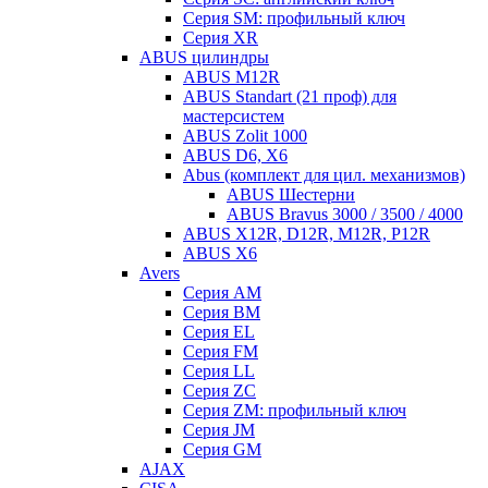
Серия SM: профильный ключ
Серия XR
ABUS цилиндры
ABUS M12R
ABUS Standart (21 проф) для
мастерсистем
ABUS Zolit 1000
ABUS D6, X6
Abus (комплект для цил. механизмов)
ABUS Шестерни
ABUS Bravus 3000 / 3500 / 4000
ABUS X12R, D12R, M12R, P12R
ABUS X6
Avers
Серия AM
Серия BM
Серия EL
Серия FM
Серия LL
Серия ZC
Серия ZM: профильный ключ
Серия JM
Серия GM
AJAX