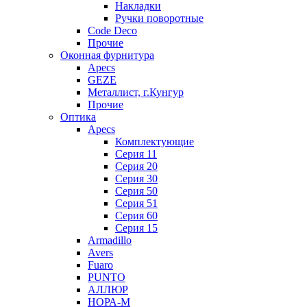
Накладки
Ручки поворотные
Code Deco
Прочие
Оконная фурнитура
Apecs
GEZE
Металлист, г.Кунгур
Прочие
Оптика
Apecs
Комплектующие
Серия 11
Серия 20
Серия 30
Серия 50
Серия 51
Серия 60
Серия 15
Armadillo
Avers
Fuaro
PUNTO
АЛЛЮР
НОРА-М