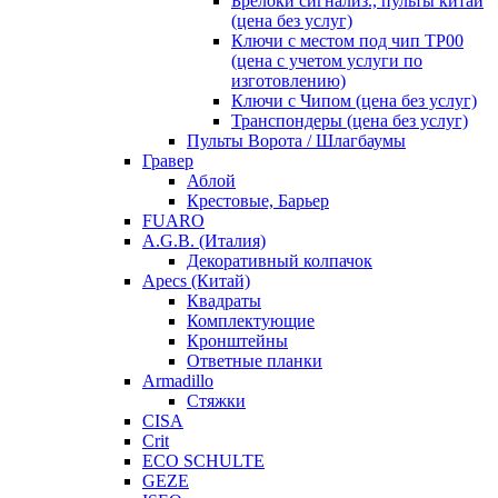
Брелоки сигнализ., пульты китай
(цена без услуг)
Ключи с местом под чип TP00
(цена с учетом услуги по
изготовлению)
Ключи с Чипом (цена без услуг)
Транспондеры (цена без услуг)
Пульты Ворота / Шлагбаумы
Гравер
Аблой
Крестовые, Барьер
FUARO
A.G.B. (Италия)
Декоративный колпачок
Apecs (Китай)
Квадраты
Комплектующие
Кронштейны
Ответные планки
Armadillo
Стяжки
CISA
Crit
ECO SCHULTE
GEZE