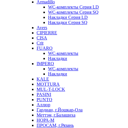
Armadillo
WC-комплекты Серия LD
WC-комплекты Серия SQ
Накладки Серия LD
Накладки Серия SQ
Avers
CIPIERRE
CISA
Crit
FUARO
WC-комплекты
Накладки
IMPERO
WC-комплекты
Накладки
KALE
MOTTURA
MUL-T-LOCK
PASINI
PUNTO
Аллюр
Гардиан, г.Йошкар-Ола
Меттэм, г.Балашиха
НОРА-М
ПРОСАМ, г.Рязань