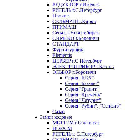
РЕДУКТОР г.Ижевск
РИГЕЛЬ г.С.Петербург
Прочие
СЕЛЬМАШ г.Киров
ПТИМАШ
Сенат, г.Новосибирск
СИМЕКО г.Боровичи
СТАНДАРТ
Фурнитурщик
Elementis
ЦЕРБЕР г.С.Петербург
ЭЛЕКТРОПРИБОР г.Казань
ЭЛЬБОР г.Боровичи
Серия "REX"
Серия "Базальт"
Серия "Гранит"
Серия "Кремень"
Серия "Лазурит"
Серия "Рубин", "Сапфир"
Сазар
Замки кодовые
МЕТТЕМ г.Балашиха
НОРА-М
РИГЕЛЬ г. С.Петербург
СЕЛЬМАШ г.Киров