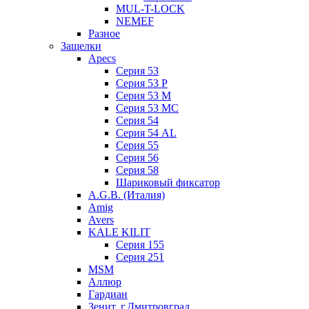
MUL-T-LOCK
NEMEF
Разное
Защелки
Apecs
Серия 53
Серия 53 P
Серия 53 М
Серия 53 МC
Серия 54
Серия 54 AL
Серия 55
Серия 56
Серия 58
Шариковый фиксатор
A.G.B. (Италия)
Amig
Avers
KALE KILIT
Серия 155
Серия 251
MSM
Аллюр
Гардиан
Зенит, г.Дмитровград