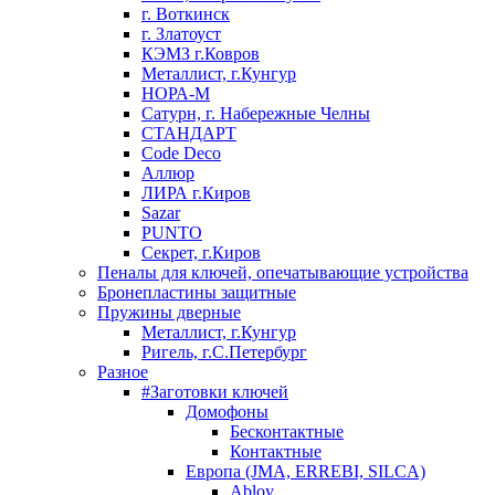
г. Воткинск
г. Златоуст
КЭМЗ г.Ковров
Металлист, г.Кунгур
НОРА-М
Сатурн, г. Набережные Челны
СТАНДАРТ
Code Deco
Аллюр
ЛИРА г.Киров
Sazar
PUNTO
Секрет, г.Киров
Пеналы для ключей, опечатывающие устройства
Бронепластины защитные
Пружины дверные
Металлист, г.Кунгур
Ригель, г.С.Петербург
Разное
#Заготовки ключей
Домофоны
Бесконтактные
Контактные
Европа (JMA, ERREBI, SILCA)
Abloy