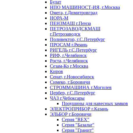
Булат
НПО МАШИНОСТ-ИЯ, г.Москва
Омега, г.Димитровград
НОРА-М
ПЕНЗМАШ г.Пенза
ПЕТРОЗАВОДСКМАШ
г.Петрозаводск
Поливектор, г.С.Петербург
ПРОСАМ г.Рязань
РИГЕЛЬ г.С.Петербург
РИФ, г.Челябинск
Роста, г.Челябинск
Сезам-Ко г.Москва
Киров
Сенат, г.Новосибирск
Симеко, г.Боровичи
СТРОММАШИНА г.Могилев
Цербер, г.С.Петербург
ЧАЗ г.Чебоксары
Проушины для навесных замков
ЭЛЕКТРОПРИБОР г.Казань
ЭЛЬБОР г.Боровичи
Серия "REX"
Серия "Базальт"
Серия "Гранит"