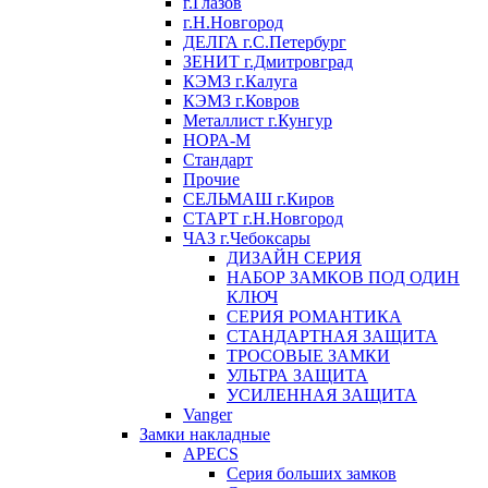
г.Глазов
г.Н.Новгород
ДЕЛГА г.С.Петербург
ЗЕНИТ г.Дмитровград
КЭМЗ г.Калуга
КЭМЗ г.Ковров
Металлист г.Кунгур
НОРА-М
Стандарт
Прочие
СЕЛЬМАШ г.Киров
СТАРТ г.Н.Новгород
ЧАЗ г.Чебоксары
ДИЗАЙН СЕРИЯ
НАБОР ЗАМКОВ ПОД ОДИН
КЛЮЧ
СЕРИЯ РОМАНТИКА
СТАНДАРТНАЯ ЗАЩИТА
ТРОСОВЫЕ ЗАМКИ
УЛЬТРА ЗАЩИТА
УСИЛЕННАЯ ЗАЩИТА
Vanger
Замки накладные
APECS
Серия больших замков