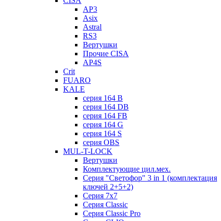
CISA
AP3
Asix
Astral
RS3
Вертушки
Прочие CISA
AP4S
Crit
FUARO
KALE
серия 164 B
серия 164 DB
серия 164 FB
серия 164 G
серия 164 S
серия OBS
MUL-T-LOCK
Вертушки
Комплектующие цил.мех.
Серия "Светофор" 3 in 1 (комплектация
ключей 2+5+2)
Серия 7х7
Серия Classic
Серия Classic Pro