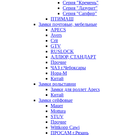
Серия "Кремень"
Серия "Лазурит"
Серия "Сапфир"
ПТИМАШ
Замки почтовые, мебельные
APECS
Avers
Crit
GTV
RUSLOCK
АЛЛЮР, СТАНДАРТ
Прочие
ЧАЗ г.Чебоксары
Нора-М
Китай
Замки рольставни
Замки для роллет Apecs
Китай
Замки сейфовые
Mauer
Mottura
STUV
Прочие
Wittkopp Cawi
ПРОСАМ г.Рязань