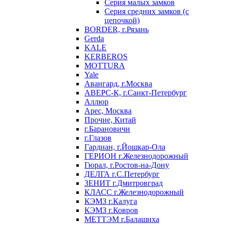
Серия малых замков
Серия средних замков (с
цепочкой)
BORDER, г.Рязань
Gerda
KALE
KERBEROS
MOTTURA
Yale
Авангард, г.Москва
АВЕРС-К, г.Санкт-Петербург
Аллюр
Арес, Москва
Прочие, Китай
г.Барановичи
г.Глазов
Гардиан, г.Йошкар-Ола
ГЕРИОН г.Железнодорожный
Гюрал, г.Ростов-на-Дону
ДЕЛГА г.С.Петербург
ЗЕНИТ г.Дмитровград
КЛАСС г.Железнодорожный
КЭМЗ г.Калуга
КЭМЗ г.Ковров
МЕТТЭМ г.Балашиха