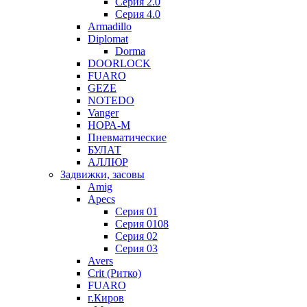
Серия 2.0
Серия 4.0
Armadillo
Diplomat
Dorma
DOORLOCK
FUARO
GEZE
NOTEDO
Vanger
НОРА-М
Пневматические
БУЛАТ
АЛЛЮР
Задвижки, засовы
Amig
Apecs
Серия 01
Серия 0108
Серия 02
Серия 03
Avers
Crit (Ритко)
FUARO
г.Киров