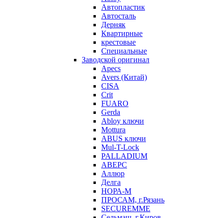
Автопластик
Автосталь
Дерняк
Квартирные
крестовые
Специальные
Заводской оригинал
Apecs
Avers (Китай)
CISA
Crit
FUARO
Gerda
Abloy ключи
Mottura
ABUS ключи
Mul-T-Lock
PALLADIUM
АВЕРС
Аллюр
Делга
НОРА-М
ПРОСАМ, г.Рязань
SECUREMME
Сельмаш, г.Киров