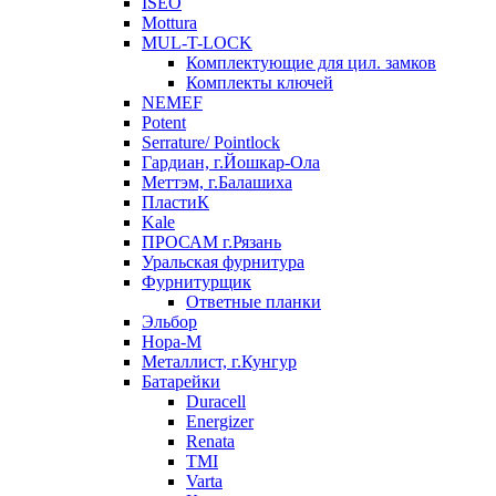
ISEO
Mottura
MUL-T-LOCK
Комплектующие для цил. замков
Комплекты ключей
NEMEF
Potent
Serrature/ Pointlock
Гардиан, г.Йошкар-Ола
Меттэм, г.Балашиха
ПластиК
Kale
ПРОСАМ г.Рязань
Уральская фурнитура
Фурнитурщик
Ответные планки
Эльбор
Нора-М
Металлист, г.Кунгур
Батарейки
Duracell
Energizer
Renata
TMI
Varta