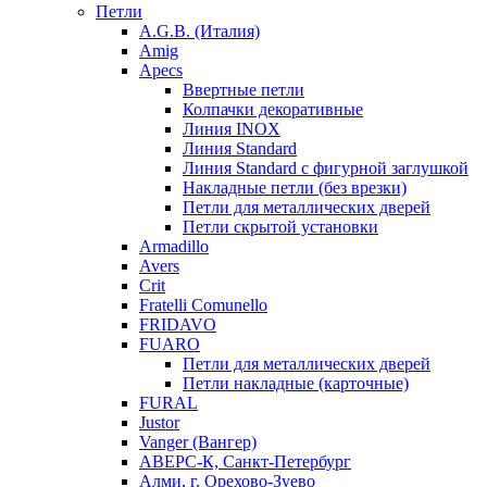
Петли
A.G.B. (Италия)
Amig
Apecs
Ввертные петли
Колпачки декоративные
Линия INOX
Линия Standard
Линия Standard с фигурной заглушкой
Накладные петли (без врезки)
Петли для металлических дверей
Петли скрытой установки
Armadillo
Avers
Crit
Fratelli Comunello
FRIDAVO
FUARO
Петли для металлических дверей
Петли накладные (карточные)
FURAL
Justor
Vanger (Вангер)
АВЕРС-К, Санкт-Петербург
Алми, г. Орехово-Зуево