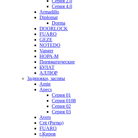
Серия 2.0
Серия 4.0
Armadillo
Diplomat
Dorma
DOORLOCK
FUARO
GEZE
NOTEDO
Vanger
НОРА-М
Пневматические
БУЛАТ
АЛЛЮР
Задвижки, засовы
Amig
Apecs
Серия 01
Серия 0108
Серия 02
Серия 03
Avers
Crit (Ритко)
FUARO
г.Киров