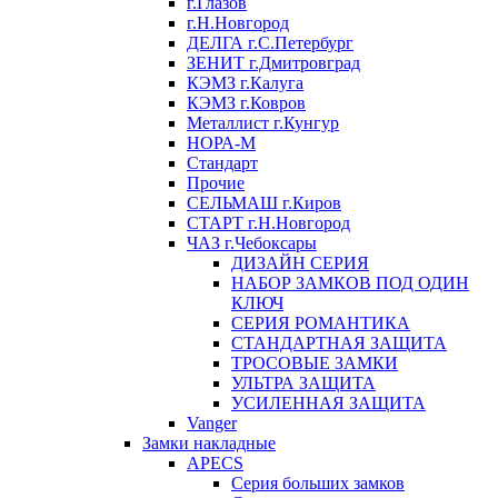
г.Глазов
г.Н.Новгород
ДЕЛГА г.С.Петербург
ЗЕНИТ г.Дмитровград
КЭМЗ г.Калуга
КЭМЗ г.Ковров
Металлист г.Кунгур
НОРА-М
Стандарт
Прочие
СЕЛЬМАШ г.Киров
СТАРТ г.Н.Новгород
ЧАЗ г.Чебоксары
ДИЗАЙН СЕРИЯ
НАБОР ЗАМКОВ ПОД ОДИН
КЛЮЧ
СЕРИЯ РОМАНТИКА
СТАНДАРТНАЯ ЗАЩИТА
ТРОСОВЫЕ ЗАМКИ
УЛЬТРА ЗАЩИТА
УСИЛЕННАЯ ЗАЩИТА
Vanger
Замки накладные
APECS
Серия больших замков