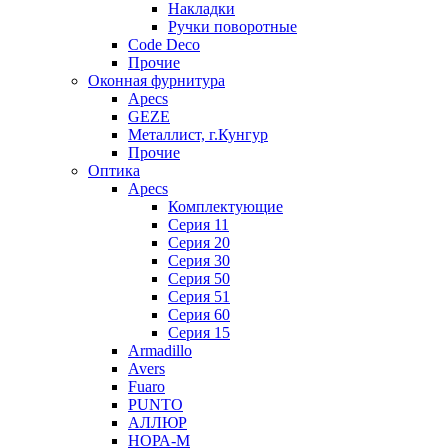
Накладки
Ручки поворотные
Code Deco
Прочие
Оконная фурнитура
Apecs
GEZE
Металлист, г.Кунгур
Прочие
Оптика
Apecs
Комплектующие
Серия 11
Серия 20
Серия 30
Серия 50
Серия 51
Серия 60
Серия 15
Armadillo
Avers
Fuaro
PUNTO
АЛЛЮР
НОРА-М