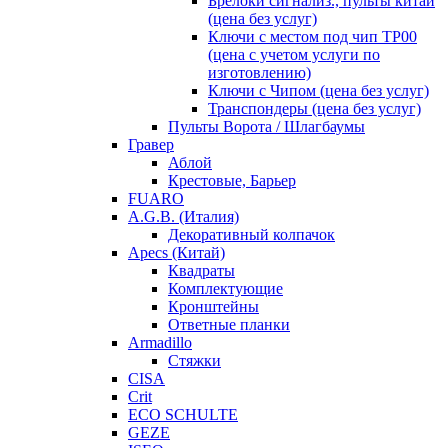
Брелоки сигнализ., пульты китай
(цена без услуг)
Ключи с местом под чип TP00
(цена с учетом услуги по
изготовлению)
Ключи с Чипом (цена без услуг)
Транспондеры (цена без услуг)
Пульты Ворота / Шлагбаумы
Гравер
Аблой
Крестовые, Барьер
FUARO
A.G.B. (Италия)
Декоративный колпачок
Apecs (Китай)
Квадраты
Комплектующие
Кронштейны
Ответные планки
Armadillo
Стяжки
CISA
Crit
ECO SCHULTE
GEZE