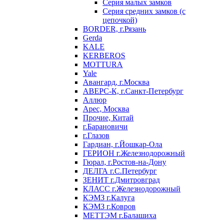
Серия малых замков
Серия средних замков (с
цепочкой)
BORDER, г.Рязань
Gerda
KALE
KERBEROS
MOTTURA
Yale
Авангард, г.Москва
АВЕРС-К, г.Санкт-Петербург
Аллюр
Арес, Москва
Прочие, Китай
г.Барановичи
г.Глазов
Гардиан, г.Йошкар-Ола
ГЕРИОН г.Железнодорожный
Гюрал, г.Ростов-на-Дону
ДЕЛГА г.С.Петербург
ЗЕНИТ г.Дмитровград
КЛАСС г.Железнодорожный
КЭМЗ г.Калуга
КЭМЗ г.Ковров
МЕТТЭМ г.Балашиха