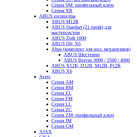
Серия SM: профильный ключ
Серия XR
ABUS цилиндры
ABUS M12R
ABUS Standart (21 проф) для
мастерсистем
ABUS Zolit 1000
ABUS D6, X6
Abus (комплект для цил. механизмов)
ABUS Шестерни
ABUS Bravus 3000 / 3500 / 4000
ABUS X12R, D12R, M12R, P12R
ABUS X6
Avers
Серия AM
Серия BM
Серия EL
Серия FM
Серия LL
Серия ZC
Серия ZM: профильный ключ
Серия JM
Серия GM
AJAX