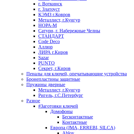
г. Воткинск
г. Златоуст
КЭМЗ г.Ковров
Металлист, г.Кунгур
НОРА-М
Сатурн, г. Набережные Челны
СТАНДАРТ
Code Deco
Аллюр
ЛИРА г.Киров
Sazar
PUNTO
Секрет, г.Киров
Пеналы для ключей, опечатывающие устройства
Бронепластины защитные
Пружины дверные
Металлист, г.Кунгур
Ригель, г.С.Петербург
Разное
#Заготовки ключей
Домофоны
Бесконтактные
Контактные
Европа (JMA, ERREBI, SILCA)
Abloy