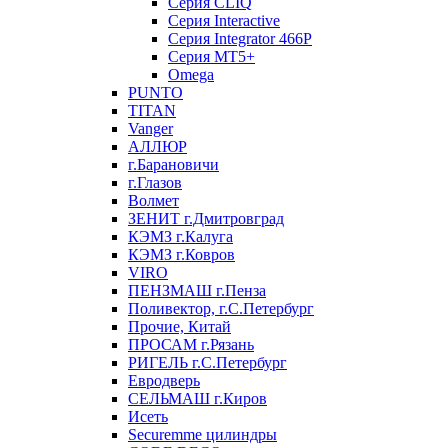
Серия CLIQ
Серия Interactive
Серия Integrator 466P
Серия MT5+
Omega
PUNTO
TITAN
Vanger
АЛЛЮР
г.Барановичи
г.Глазов
Волмет
ЗЕНИТ г.Дмитровград
КЭМЗ г.Калуга
КЭМЗ г.Ковров
VIRO
ПЕНЗМАШ г.Пенза
Поливектор, г.С.Петербург
Прочие, Китай
ПРОСАМ г.Рязань
РИГЕЛЬ г.С.Петербург
Евродверь
СЕЛЬМАШ г.Киров
Исеть
Securemme цилиндры