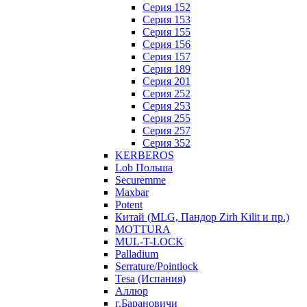
Серия 152
Серия 153
Серия 155
Серия 156
Серия 157
Серия 189
Серия 201
Серия 252
Серия 253
Серия 255
Серия 257
Серия 352
KERBEROS
Lob Польша
Securemme
Maxbar
Potent
Китай (MLG, Пандор Zirh Kilit и пр.)
MOTTURA
MUL-T-LOCK
Palladium
Serrature/Pointlock
Tesa (Испания)
Аллюр
г.Барановичи