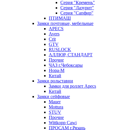
Серия "Кремень"
Серия "Лазурит"
Серия "Сапфир"
ПТИМАШ
Замки почтовые, мебельные
APECS
Avers
Crit
GTV
RUSLOCK
АЛЛЮР, СТАНДАРТ
Прочие
ЧАЗ г.Чебоксары
Нора-М
Китай
Замки рольставни
Замки для роллет Apecs
Китай
Замки сейфовые
Mauer
Mottura
STUV
Прочие
Wittkopp Cawi
ПРОСАМ г.Рязань