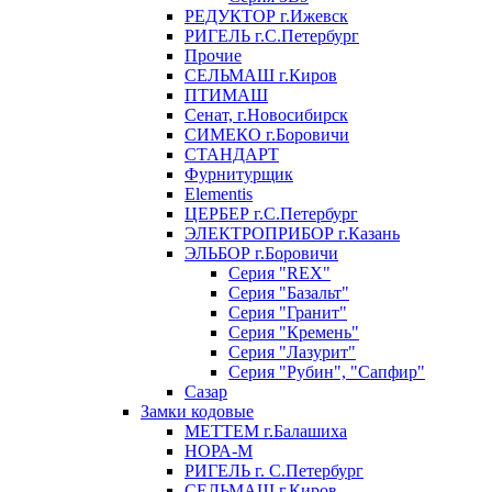
РЕДУКТОР г.Ижевск
РИГЕЛЬ г.С.Петербург
Прочие
СЕЛЬМАШ г.Киров
ПТИМАШ
Сенат, г.Новосибирск
СИМЕКО г.Боровичи
СТАНДАРТ
Фурнитурщик
Elementis
ЦЕРБЕР г.С.Петербург
ЭЛЕКТРОПРИБОР г.Казань
ЭЛЬБОР г.Боровичи
Серия "REX"
Серия "Базальт"
Серия "Гранит"
Серия "Кремень"
Серия "Лазурит"
Серия "Рубин", "Сапфир"
Сазар
Замки кодовые
МЕТТЕМ г.Балашиха
НОРА-М
РИГЕЛЬ г. С.Петербург
СЕЛЬМАШ г.Киров