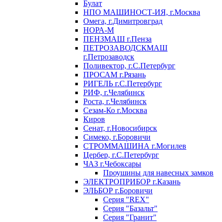
Булат
НПО МАШИНОСТ-ИЯ, г.Москва
Омега, г.Димитровград
НОРА-М
ПЕНЗМАШ г.Пенза
ПЕТРОЗАВОДСКМАШ
г.Петрозаводск
Поливектор, г.С.Петербург
ПРОСАМ г.Рязань
РИГЕЛЬ г.С.Петербург
РИФ, г.Челябинск
Роста, г.Челябинск
Сезам-Ко г.Москва
Киров
Сенат, г.Новосибирск
Симеко, г.Боровичи
СТРОММАШИНА г.Могилев
Цербер, г.С.Петербург
ЧАЗ г.Чебоксары
Проушины для навесных замков
ЭЛЕКТРОПРИБОР г.Казань
ЭЛЬБОР г.Боровичи
Серия "REX"
Серия "Базальт"
Серия "Гранит"