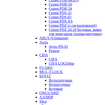
Серия PDB-MOPS
Серия PDR-50
Серия PDR-54
Серия PDS-32
Серия PDS-65
Серия PDS-XS
Серия PDZ (с сигнализацией)
Серия PDZ 24-29 Кодовые замки
для чемоданов (перекодируемые)
ABUS (Германия)
Avers
Avers PD-01
Разное
CISA
CISA
CISA LOGOline
FUARO
MUL-T-LOCK
БУЛАТ
Велосипедные
Всепогодные
Кодовые
ONGUARD
АЛЛЮР
Silca