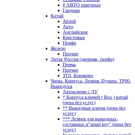
# АВТО оригинал
Гардиан
Китай
Аблой
Авто
Английские
Крестовые
Перфо
Железо
Прочие
Литье Россия (дверняк, перфо)
Пермь
Прочие
ЗТЛ, Конаково
Чипы. Корпуса. Лезвия. Пульты. TP00.
Выкидухи
Автоключи с ДУ
* Корпуса ключей ( Box ) китай
(цена без услуг)
** Выкидные ключи (цена без
услуг)
*** Лезвия для выкидных,
составных и"smart key" (цена без
услуг)