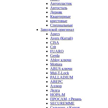
Автопластик
Автосталь
Дерняк
Квартирные
крестовые
Специальные
Заводской оригинал
Apecs
Avers (Китай)
CISA
Crit
FUARO
Gerda
Abloy ключи
Mottura
ABUS ключи
Mul-T-Lock
PALLADIUM
АВЕРС
Аллюр
Делга
НОРА-М
ПРОСАМ, г.Рязань
SECUREMME
Сельмаш, г.Киров