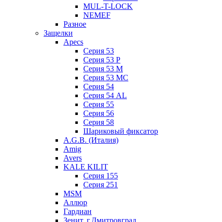
MUL-T-LOCK
NEMEF
Разное
Защелки
Apecs
Серия 53
Серия 53 P
Серия 53 М
Серия 53 МC
Серия 54
Серия 54 AL
Серия 55
Серия 56
Серия 58
Шариковый фиксатор
A.G.B. (Италия)
Amig
Avers
KALE KILIT
Серия 155
Серия 251
MSM
Аллюр
Гардиан
Зенит, г.Дмитровград