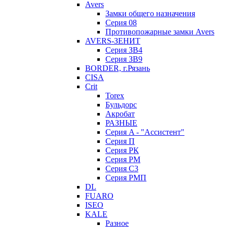
Avers
Замки общего назначения
Серия 08
Противопожарные замки Avers
AVERS-ЗЕНИТ
Серия ЗВ4
Серия ЗВ9
BORDER, г.Рязань
CISA
Crit
Torex
Бульдорс
Акробат
РАЗНЫЕ
Серия A - "Ассистент"
Серия П
Серия РК
Серия РМ
Серия С3
Серия РМП
DL
FUARO
ISEO
KALE
Разное