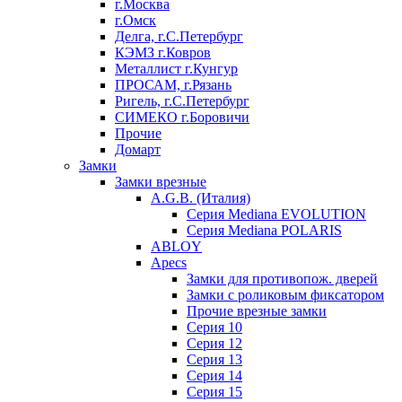
г.Москва
г.Омск
Делга, г.С.Петербург
КЭМЗ г.Ковров
Металлист г.Кунгур
ПРОСАМ, г.Рязань
Ригель, г.С.Петербург
СИМЕКО г.Боровичи
Прочие
Домарт
Замки
Замки врезные
A.G.B. (Италия)
Серия Mediana EVOLUTION
Серия Mediana POLARIS
ABLOY
Apecs
Замки для противопож. дверей
Замки с роликовым фиксатором
Прочие врезные замки
Серия 10
Серия 12
Серия 13
Серия 14
Серия 15