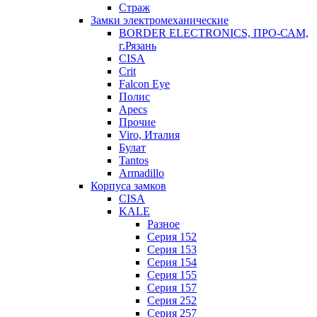
Страж
Замки электромеханические
BORDER ELECTRONICS, ПРО-САМ,
г.Рязань
CISA
Crit
Falcon Eye
Полис
Apecs
Прочие
Viro, Италия
Булат
Tantos
Armadillo
Корпуса замков
CISA
KALE
Разное
Серия 152
Серия 153
Серия 154
Серия 155
Серия 157
Серия 252
Серия 257