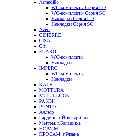
Armadillo
WC-комплекты Серия LD
WC-комплекты Серия SQ
Накладки Серия LD
Накладки Серия SQ
Avers
CIPIERRE
CISA
Crit
FUARO
WC-комплекты
Накладки
IMPERO
WC-комплекты
Накладки
KALE
MOTTURA
MUL-T-LOCK
PASINI
PUNTO
Аллюр
Гардиан, г.Йошкар-Ола
Меттэм, г.Балашиха
НОРА-М
ПРОСАМ, г.Рязань