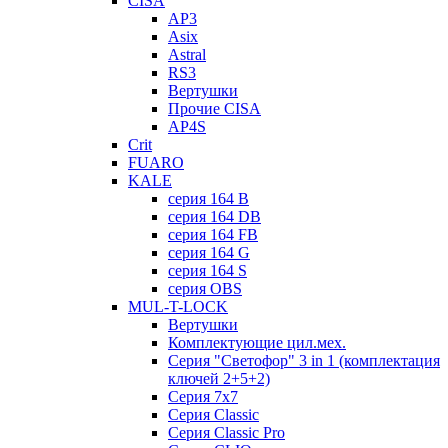
CISA
AP3
Asix
Astral
RS3
Вертушки
Прочие CISA
AP4S
Crit
FUARO
KALE
серия 164 B
серия 164 DB
серия 164 FB
серия 164 G
серия 164 S
серия OBS
MUL-T-LOCK
Вертушки
Комплектующие цил.мех.
Серия "Светофор" 3 in 1 (комплектация
ключей 2+5+2)
Серия 7х7
Серия Classic
Серия Classic Pro