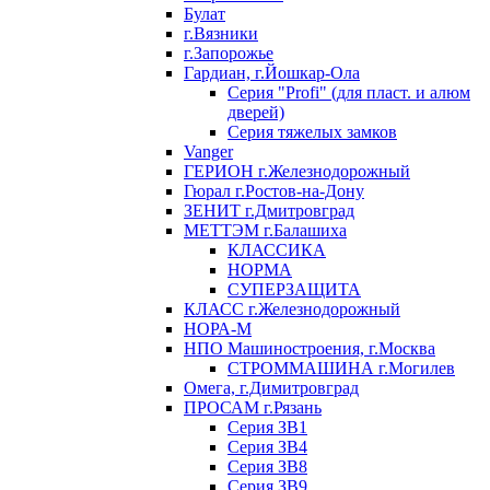
Булат
г.Вязники
г.Запорожье
Гардиан, г.Йошкар-Ола
Серия "Profi" (для пласт. и алюм
дверей)
Серия тяжелых замков
Vanger
ГЕРИОН г.Железнодорожный
Гюрал г.Ростов-на-Дону
ЗЕНИТ г.Дмитровград
МЕТТЭМ г.Балашиха
КЛАССИКА
НОРМА
СУПЕРЗАЩИТА
КЛАСС г.Железнодорожный
НОРА-М
НПО Машиностроения, г.Москва
СТРОММАШИНА г.Могилев
Омега, г.Димитровград
ПРОСАМ г.Рязань
Серия ЗВ1
Серия ЗВ4
Серия ЗВ8
Серия ЗВ9