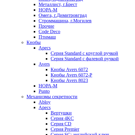
Металлист, г.Брест
НОРА-М
Омега, г.Димитровград
Строммашина, г.Могилев
Прочие
Code Deco
Птимаш
Кнобы
Apecs
Серия Standard с круглой ручкой
Серия Standard с фалевой ручкой
Avers
Кнобы Avers 6072
Кнобы Avers 6072-P
Кнобы Avers 8023
НОРА-М
Punto
Механизмы секретности
Abloy
Apecs
Вертушки
Серия 4KC
Серия CD
Серия Premier
Серия SC: английский ключ