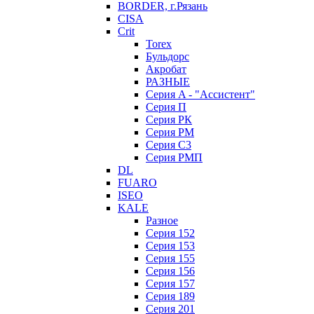
BORDER, г.Рязань
CISA
Crit
Torex
Бульдорс
Акробат
РАЗНЫЕ
Серия A - "Ассистент"
Серия П
Серия РК
Серия РМ
Серия С3
Серия РМП
DL
FUARO
ISEO
KALE
Разное
Серия 152
Серия 153
Серия 155
Серия 156
Серия 157
Серия 189
Серия 201