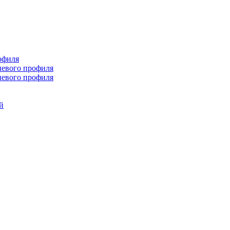
офиля
иевого профиля
иевого профиля
й