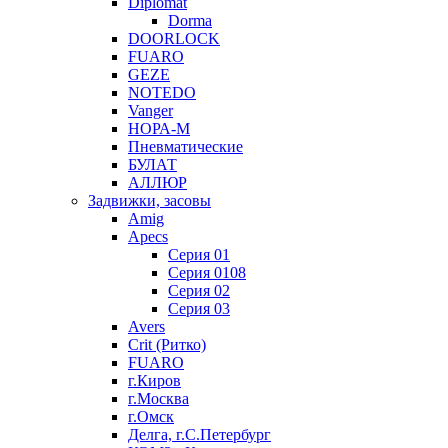
Diplomat
Dorma
DOORLOCK
FUARO
GEZE
NOTEDO
Vanger
НОРА-М
Пневматические
БУЛАТ
АЛЛЮР
Задвижки, засовы
Amig
Apecs
Серия 01
Серия 0108
Серия 02
Серия 03
Avers
Crit (Ритко)
FUARO
г.Киров
г.Москва
г.Омск
Делга, г.С.Петербург