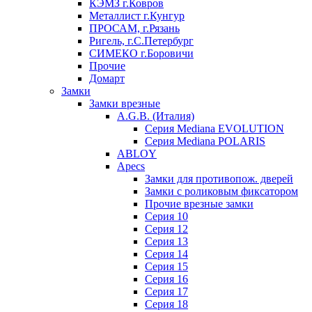
КЭМЗ г.Ковров
Металлист г.Кунгур
ПРОСАМ, г.Рязань
Ригель, г.С.Петербург
СИМЕКО г.Боровичи
Прочие
Домарт
Замки
Замки врезные
A.G.B. (Италия)
Серия Mediana EVOLUTION
Серия Mediana POLARIS
ABLOY
Apecs
Замки для противопож. дверей
Замки с роликовым фиксатором
Прочие врезные замки
Серия 10
Серия 12
Серия 13
Серия 14
Серия 15
Серия 16
Серия 17
Серия 18