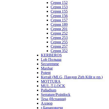
Серия 152
Серия 153
Серия 155
Серия 156
Серия 157
Серия 189
Серия 201
Серия 252
Серия 253
Серия 255
Серия 257
Серия 352
KERBEROS
Lob Польша
Securemme
Maxbar
Potent
Китай (MLG, Пандор Zirh Kilit и пр.)
MOTTURA
MUL-T-LOCK
Palladium
Serrature/Pointlock
Tesa (Испания)
Аллюр
г.Барановичи