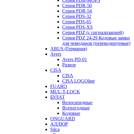
Серия PDB-MOPS
Серия PDR-50
Серия PDR-54
Серия PDS-32
Серия PDS-65
Серия PDS-XS
Серия PDZ (с сигнализацией)
Серия PDZ 24-29 Кодовые замки
для чемоданов (перекодируемые)
ABUS (Германия)
Avers
Avers PD-01
Разное
CISA
CISA
CISA LOGOline
FUARO
MUL-T-LOCK
БУЛАТ
Велосипедные
Всепогодные
Кодовые
ONGUARD
АЛЛЮР
Silca