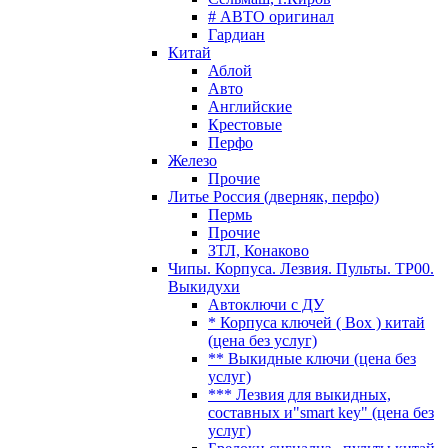
# АВТО оригинал
Гардиан
Китай
Аблой
Авто
Английские
Крестовые
Перфо
Железо
Прочие
Литье Россия (дверняк, перфо)
Пермь
Прочие
ЗТЛ, Конаково
Чипы. Корпуса. Лезвия. Пульты. TP00.
Выкидухи
Автоключи с ДУ
* Корпуса ключей ( Box ) китай
(цена без услуг)
** Выкидные ключи (цена без
услуг)
*** Лезвия для выкидных,
составных и"smart key" (цена без
услуг)