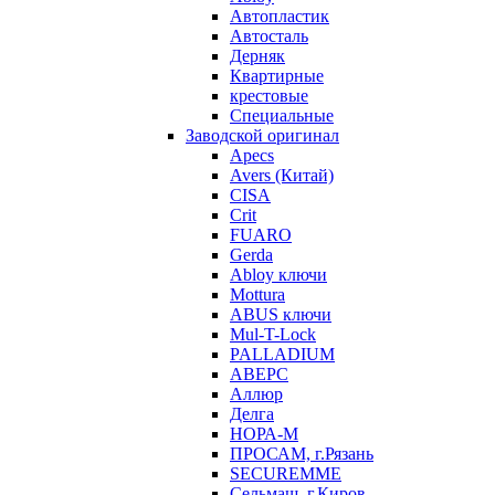
Автопластик
Автосталь
Дерняк
Квартирные
крестовые
Специальные
Заводской оригинал
Apecs
Avers (Китай)
CISA
Crit
FUARO
Gerda
Abloy ключи
Mottura
ABUS ключи
Mul-T-Lock
PALLADIUM
АВЕРС
Аллюр
Делга
НОРА-М
ПРОСАМ, г.Рязань
SECUREMME
Сельмаш, г.Киров