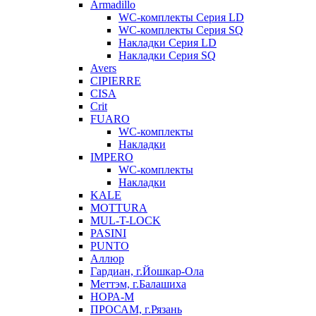
Armadillo
WC-комплекты Серия LD
WC-комплекты Серия SQ
Накладки Серия LD
Накладки Серия SQ
Avers
CIPIERRE
CISA
Crit
FUARO
WC-комплекты
Накладки
IMPERO
WC-комплекты
Накладки
KALE
MOTTURA
MUL-T-LOCK
PASINI
PUNTO
Аллюр
Гардиан, г.Йошкар-Ола
Меттэм, г.Балашиха
НОРА-М
ПРОСАМ, г.Рязань