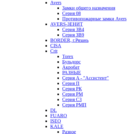
Avers
Замки общего назначения
Серия 08
Противопожарные замки Avers
AVERS-ЗЕНИТ
Серия ЗВ4
Серия ЗВ9
BORDER, г.Рязань
CISA
Crit
Torex
Бульдорс
Акробат
РАЗНЫЕ
Серия A - "Ассистент"
Серия П
Серия РК
Серия РМ
Серия С3
Серия РМП
DL
FUARO
ISEO
KALE
Разное