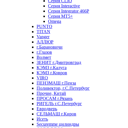
Серия CLIQ
Серия Interactive
Серия Integrator 466P
Серия MT5+
Omega
PUNTO
TITAN
Vanger
АЛЛЮР
г.Барановичи
г.Глазов
Волмет
ЗЕНИТ г.Дмитровград
КЭМЗ г.Калуга
КЭМЗ г.Ковров
VIRO
ПЕНЗМАШ г.Пенза
Поливектор, г.С.Петербург
Прочие, Китай
ПРОСАМ г.Рязань
РИГЕЛЬ г.С.Петербург
Евродверь
СЕЛЬМАШ г.Киров
Исеть
Securemme цилиндры