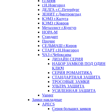
г.Глазов
г.Н.Новгород
ДЕЛГА г.С.Петербург
ЗЕНИТ г.Дмитровград
КЭМЗ г.Калуга
КЭМЗ г.Ковров
Металлист г.Кунгур
НОРА-М
Стандарт
Прочие
СЕЛЬМАШ г.Киров
СТАРТ г.Н.Новгород
ЧАЗ г.Чебоксары
ДИЗАЙН СЕРИЯ
НАБОР ЗАМКОВ ПОД ОДИН
КЛЮЧ
СЕРИЯ РОМАНТИКА
СТАНДАРТНАЯ ЗАЩИТА
ТРОСОВЫЕ ЗАМКИ
УЛЬТРА ЗАЩИТА
УСИЛЕННАЯ ЗАЩИТА
Vanger
Замки накладные
APECS
Серия больших замков