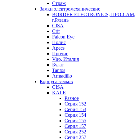
Страж
Замки электромеханические
BORDER ELECTRONICS, ПРО-САМ,
г.Рязань
CISA
Crit
Falcon Eye
Полис
Apecs
Прочие
Viro, Италия
Булат
Tantos
Armadillo
Корпуса замков
CISA
KALE
Разное
Серия 152
Серия 153
Серия 154
Серия 155
Серия 157
Серия 252
Серия 257