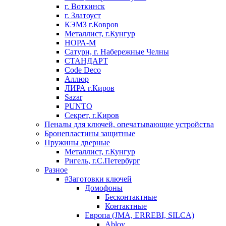
г. Воткинск
г. Златоуст
КЭМЗ г.Ковров
Металлист, г.Кунгур
НОРА-М
Сатурн, г. Набережные Челны
СТАНДАРТ
Code Deco
Аллюр
ЛИРА г.Киров
Sazar
PUNTO
Секрет, г.Киров
Пеналы для ключей, опечатывающие устройства
Бронепластины защитные
Пружины дверные
Металлист, г.Кунгур
Ригель, г.С.Петербург
Разное
#Заготовки ключей
Домофоны
Бесконтактные
Контактные
Европа (JMA, ERREBI, SILCA)
Abloy