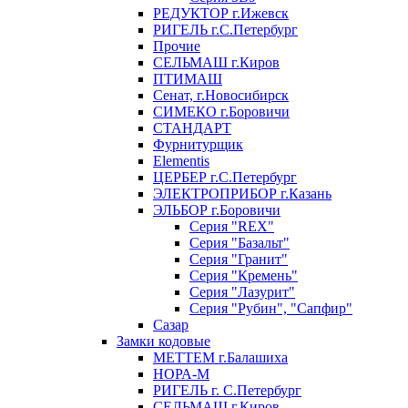
РЕДУКТОР г.Ижевск
РИГЕЛЬ г.С.Петербург
Прочие
СЕЛЬМАШ г.Киров
ПТИМАШ
Сенат, г.Новосибирск
СИМЕКО г.Боровичи
СТАНДАРТ
Фурнитурщик
Elementis
ЦЕРБЕР г.С.Петербург
ЭЛЕКТРОПРИБОР г.Казань
ЭЛЬБОР г.Боровичи
Серия "REX"
Серия "Базальт"
Серия "Гранит"
Серия "Кремень"
Серия "Лазурит"
Серия "Рубин", "Сапфир"
Сазар
Замки кодовые
МЕТТЕМ г.Балашиха
НОРА-М
РИГЕЛЬ г. С.Петербург
СЕЛЬМАШ г.Киров