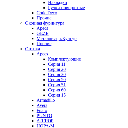
Накладки
Ручки поворотные
Code Deco
Прочие
Оконная фурнитура
Apecs
GEZE
Металлист, г.Кунгур
Прочие
Оптика
Apecs
Комплектующие
Серия 11
Серия 20
Серия 30
Серия 50
Серия 51
Серия 60
Серия 15
Armadillo
Avers
Fuaro
PUNTO
АЛЛЮР
НОРА-М