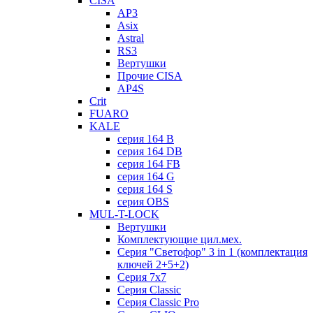
CISA
AP3
Asix
Astral
RS3
Вертушки
Прочие CISA
AP4S
Crit
FUARO
KALE
серия 164 B
серия 164 DB
серия 164 FB
серия 164 G
серия 164 S
серия OBS
MUL-T-LOCK
Вертушки
Комплектующие цил.мех.
Серия "Светофор" 3 in 1 (комплектация
ключей 2+5+2)
Серия 7х7
Серия Classic
Серия Classic Pro