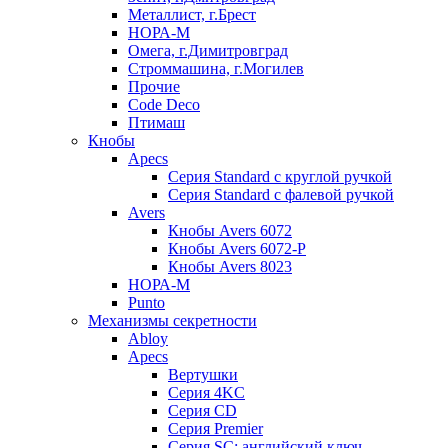
Металлист, г.Брест
НОРА-М
Омега, г.Димитровград
Строммашина, г.Могилев
Прочие
Code Deco
Птимаш
Кнобы
Apecs
Серия Standard с круглой ручкой
Серия Standard с фалевой ручкой
Avers
Кнобы Avers 6072
Кнобы Avers 6072-P
Кнобы Avers 8023
НОРА-М
Punto
Механизмы секретности
Abloy
Apecs
Вертушки
Серия 4KC
Серия CD
Серия Premier
Серия SC: английский ключ