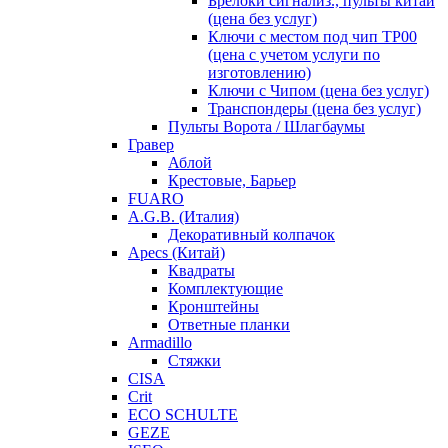
Брелоки сигнализ., пульты китай
(цена без услуг)
Ключи с местом под чип TP00
(цена с учетом услуги по
изготовлению)
Ключи с Чипом (цена без услуг)
Транспондеры (цена без услуг)
Пульты Ворота / Шлагбаумы
Гравер
Аблой
Крестовые, Барьер
FUARO
A.G.B. (Италия)
Декоративный колпачок
Apecs (Китай)
Квадраты
Комплектующие
Кронштейны
Ответные планки
Armadillo
Стяжки
CISA
Crit
ECO SCHULTE
GEZE