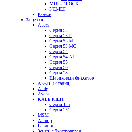
MUL-T-LOCK
NEMEF
Разное
Защелки
Apecs
Серия 53
Серия 53 P
Серия 53 М
Серия 53 МC
Серия 54
Серия 54 AL
Серия 55
Серия 56
Серия 58
Шариковый фиксатор
A.G.B. (Италия)
Amig
Avers
KALE KILIT
Серия 155
Серия 251
MSM
Аллюр
Гардиан
Зенит, г.Дмитровград