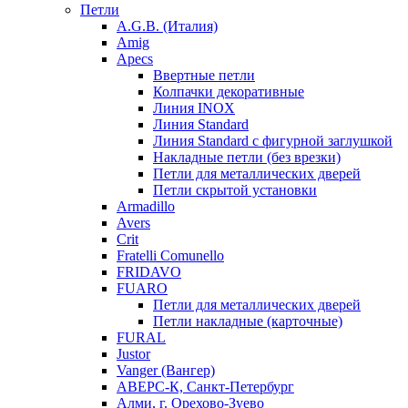
Петли
A.G.B. (Италия)
Amig
Apecs
Ввертные петли
Колпачки декоративные
Линия INOX
Линия Standard
Линия Standard с фигурной заглушкой
Накладные петли (без врезки)
Петли для металлических дверей
Петли скрытой установки
Armadillo
Avers
Crit
Fratelli Comunello
FRIDAVO
FUARO
Петли для металлических дверей
Петли накладные (карточные)
FURAL
Justor
Vanger (Вангер)
АВЕРС-К, Санкт-Петербург
Алми, г. Орехово-Зуево