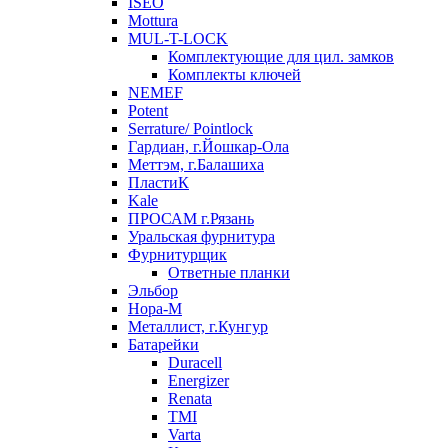
ISEO
Mottura
MUL-T-LOCK
Комплектующие для цил. замков
Комплекты ключей
NEMEF
Potent
Serrature/ Pointlock
Гардиан, г.Йошкар-Ола
Меттэм, г.Балашиха
ПластиК
Kale
ПРОСАМ г.Рязань
Уральская фурнитура
Фурнитурщик
Ответные планки
Эльбор
Нора-М
Металлист, г.Кунгур
Батарейки
Duracell
Energizer
Renata
TMI
Varta