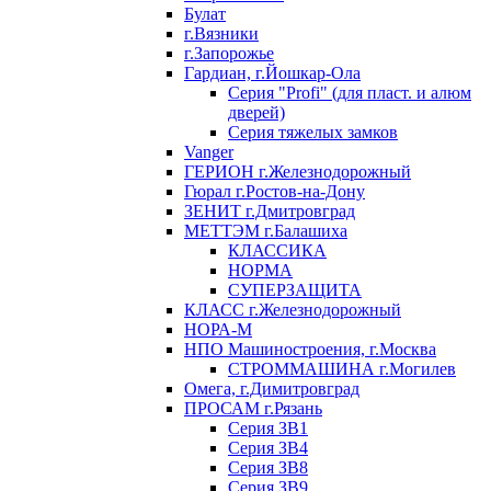
Булат
г.Вязники
г.Запорожье
Гардиан, г.Йошкар-Ола
Серия "Profi" (для пласт. и алюм
дверей)
Серия тяжелых замков
Vanger
ГЕРИОН г.Железнодорожный
Гюрал г.Ростов-на-Дону
ЗЕНИТ г.Дмитровград
МЕТТЭМ г.Балашиха
КЛАССИКА
НОРМА
СУПЕРЗАЩИТА
КЛАСС г.Железнодорожный
НОРА-М
НПО Машиностроения, г.Москва
СТРОММАШИНА г.Могилев
Омега, г.Димитровград
ПРОСАМ г.Рязань
Серия ЗВ1
Серия ЗВ4
Серия ЗВ8
Серия ЗВ9