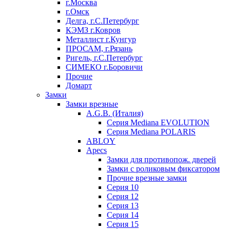
г.Москва
г.Омск
Делга, г.С.Петербург
КЭМЗ г.Ковров
Металлист г.Кунгур
ПРОСАМ, г.Рязань
Ригель, г.С.Петербург
СИМЕКО г.Боровичи
Прочие
Домарт
Замки
Замки врезные
A.G.B. (Италия)
Серия Mediana EVOLUTION
Серия Mediana POLARIS
ABLOY
Apecs
Замки для противопож. дверей
Замки с роликовым фиксатором
Прочие врезные замки
Серия 10
Серия 12
Серия 13
Серия 14
Серия 15