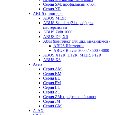
Серия SM: профильный ключ
Серия XR
ABUS цилиндры
ABUS M12R
ABUS Standart (21 проф) для
мастерсистем
ABUS Zolit 1000
ABUS D6, X6
Abus (комплект для цил. механизмов)
ABUS Шестерни
ABUS Bravus 3000 / 3500 / 4000
ABUS X12R, D12R, M12R, P12R
ABUS X6
Avers
Серия AM
Серия BM
Серия EL
Серия FM
Серия LL
Серия ZC
Серия ZM: профильный ключ
Серия JM
Серия GM
AJAX