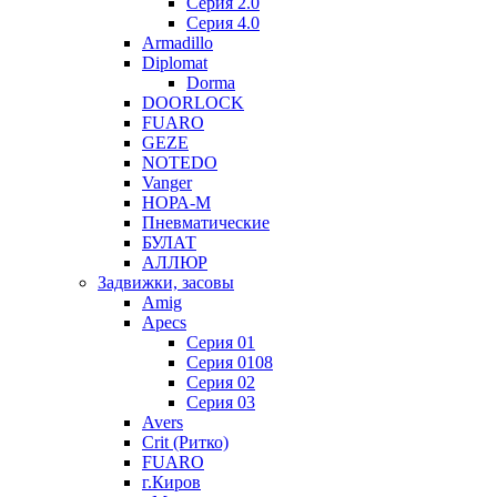
Серия 2.0
Серия 4.0
Armadillo
Diplomat
Dorma
DOORLOCK
FUARO
GEZE
NOTEDO
Vanger
НОРА-М
Пневматические
БУЛАТ
АЛЛЮР
Задвижки, засовы
Amig
Apecs
Серия 01
Серия 0108
Серия 02
Серия 03
Avers
Crit (Ритко)
FUARO
г.Киров