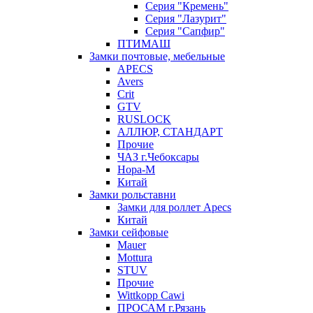
Серия "Кремень"
Серия "Лазурит"
Серия "Сапфир"
ПТИМАШ
Замки почтовые, мебельные
APECS
Avers
Crit
GTV
RUSLOCK
АЛЛЮР, СТАНДАРТ
Прочие
ЧАЗ г.Чебоксары
Нора-М
Китай
Замки рольставни
Замки для роллет Apecs
Китай
Замки сейфовые
Mauer
Mottura
STUV
Прочие
Wittkopp Cawi
ПРОСАМ г.Рязань