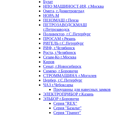
Булат
НПО МАШИНОСТ-ИЯ, г.Москва
Омега, г.Димитровград
НОРА-М
ПЕНЗМАШ г.Пенза
ПЕТРОЗАВОДСКМАШ
г.Петрозаводск
Поливектор, г.С.Петербург
ПРОСАМ г.Рязань
РИГЕЛЬ г.С.Петербург
РИФ, г.Челябинск
Роста, г.Челябинск
Сезам-Ко г.Москва
Киров
Сенат, г.Новосибирск
Симеко, г.Боровичи
СТРОММАШИНА г.Могилев
Цербер, г.С.Петербург
ЧАЗ г.Чебоксары
Проушины для навесных замков
ЭЛЕКТРОПРИБОР г.Казань
ЭЛЬБОР г.Боровичи
Серия "REX"
Серия "Базальт"
Серия "Гранит"