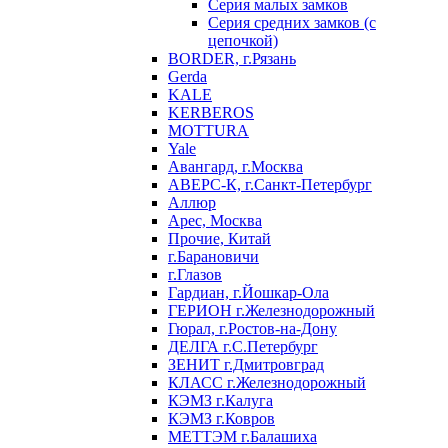
Серия малых замков
Серия средних замков (с
цепочкой)
BORDER, г.Рязань
Gerda
KALE
KERBEROS
MOTTURA
Yale
Авангард, г.Москва
АВЕРС-К, г.Санкт-Петербург
Аллюр
Арес, Москва
Прочие, Китай
г.Барановичи
г.Глазов
Гардиан, г.Йошкар-Ола
ГЕРИОН г.Железнодорожный
Гюрал, г.Ростов-на-Дону
ДЕЛГА г.С.Петербург
ЗЕНИТ г.Дмитровград
КЛАСС г.Железнодорожный
КЭМЗ г.Калуга
КЭМЗ г.Ковров
МЕТТЭМ г.Балашиха