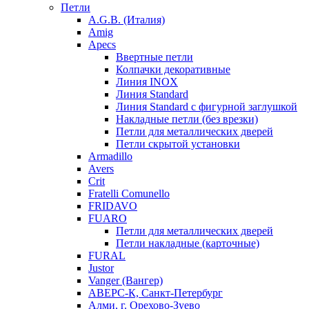
Петли
A.G.B. (Италия)
Amig
Apecs
Ввертные петли
Колпачки декоративные
Линия INOX
Линия Standard
Линия Standard с фигурной заглушкой
Накладные петли (без врезки)
Петли для металлических дверей
Петли скрытой установки
Armadillo
Avers
Crit
Fratelli Comunello
FRIDAVO
FUARO
Петли для металлических дверей
Петли накладные (карточные)
FURAL
Justor
Vanger (Вангер)
АВЕРС-К, Санкт-Петербург
Алми, г. Орехово-Зуево