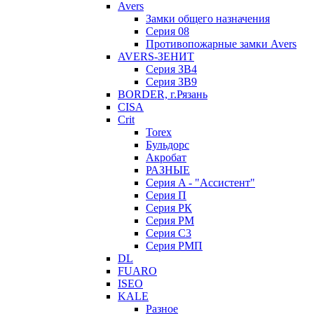
Avers
Замки общего назначения
Серия 08
Противопожарные замки Avers
AVERS-ЗЕНИТ
Серия ЗВ4
Серия ЗВ9
BORDER, г.Рязань
CISA
Crit
Torex
Бульдорс
Акробат
РАЗНЫЕ
Серия A - "Ассистент"
Серия П
Серия РК
Серия РМ
Серия С3
Серия РМП
DL
FUARO
ISEO
KALE
Разное