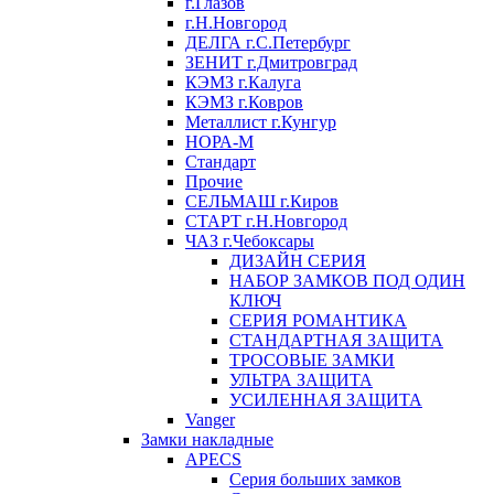
г.Глазов
г.Н.Новгород
ДЕЛГА г.С.Петербург
ЗЕНИТ г.Дмитровград
КЭМЗ г.Калуга
КЭМЗ г.Ковров
Металлист г.Кунгур
НОРА-М
Стандарт
Прочие
СЕЛЬМАШ г.Киров
СТАРТ г.Н.Новгород
ЧАЗ г.Чебоксары
ДИЗАЙН СЕРИЯ
НАБОР ЗАМКОВ ПОД ОДИН
КЛЮЧ
СЕРИЯ РОМАНТИКА
СТАНДАРТНАЯ ЗАЩИТА
ТРОСОВЫЕ ЗАМКИ
УЛЬТРА ЗАЩИТА
УСИЛЕННАЯ ЗАЩИТА
Vanger
Замки накладные
APECS
Серия больших замков