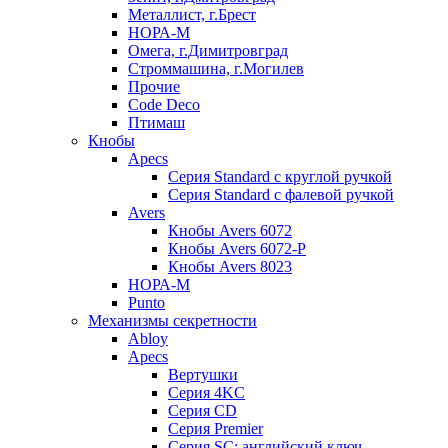
Металлист, г.Брест
НОРА-М
Омега, г.Димитровград
Строммашина, г.Могилев
Прочие
Code Deco
Птимаш
Кнобы
Apecs
Серия Standard с круглой ручкой
Серия Standard с фалевой ручкой
Avers
Кнобы Avers 6072
Кнобы Avers 6072-P
Кнобы Avers 8023
НОРА-М
Punto
Механизмы секретности
Abloy
Apecs
Вертушки
Серия 4KC
Серия CD
Серия Premier
Серия SC: английский ключ