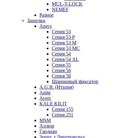
MUL-T-LOCK
NEMEF
Разное
Защелки
Apecs
Серия 53
Серия 53 P
Серия 53 М
Серия 53 МC
Серия 54
Серия 54 AL
Серия 55
Серия 56
Серия 58
Шариковый фиксатор
A.G.B. (Италия)
Amig
Avers
KALE KILIT
Серия 155
Серия 251
MSM
Аллюр
Гардиан
Зенит, г.Дмитровград