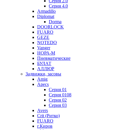
Серия 2.0
Серия 4.0
Armadillo
Diplomat
Dorma
DOORLOCK
FUARO
GEZE
NOTEDO
Vanger
НОРА-М
Пневматические
БУЛАТ
АЛЛЮР
Задвижки, засовы
Amig
Apecs
Серия 01
Серия 0108
Серия 02
Серия 03
Avers
Crit (Ритко)
FUARO
г.Киров