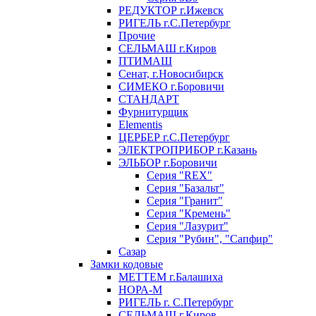
РЕДУКТОР г.Ижевск
РИГЕЛЬ г.С.Петербург
Прочие
СЕЛЬМАШ г.Киров
ПТИМАШ
Сенат, г.Новосибирск
СИМЕКО г.Боровичи
СТАНДАРТ
Фурнитурщик
Elementis
ЦЕРБЕР г.С.Петербург
ЭЛЕКТРОПРИБОР г.Казань
ЭЛЬБОР г.Боровичи
Серия "REX"
Серия "Базальт"
Серия "Гранит"
Серия "Кремень"
Серия "Лазурит"
Серия "Рубин", "Сапфир"
Сазар
Замки кодовые
МЕТТЕМ г.Балашиха
НОРА-М
РИГЕЛЬ г. С.Петербург
СЕЛЬМАШ г.Киров