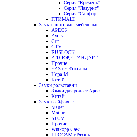
Серия "Кремень"
Серия "Лазурит"
Серия "Сапфир"
ПТИМАШ
Замки почтовые, мебельные
APECS
Avers
Crit
GTV
RUSLOCK
АЛЛЮР, СТАНДАРТ
Прочие
ЧАЗ г.Чебоксары
Нора-М
Китай
Замки рольставни
Замки для роллет Apecs
Китай
Замки сейфовые
Mauer
Mottura
STUV
Прочие
Wittkopp Cawi
ПРОСАМ г.Рязань