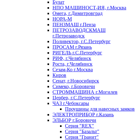
Булат
НПО МАШИНОСТ-ИЯ, г.Москва
Омега, г.Димитровград
НОРА-М
ПЕНЗМАШ г.Пенза
ПЕТРОЗАВОДСКМАШ
г.Петрозаводск
Поливектор, г.С.Петербург
ПРОСАМ г.Рязань
РИГЕЛЬ г.С.Петербург
РИФ, г.Челябинск
Роста, г.Челябинск
Сезам-Ко г.Москва
Киров
Сенат, г.Новосибирск
Симеко, г.Боровичи
СТРОММАШИНА г.Могилев
Цербер, г.С.Петербург
ЧАЗ г.Чебоксары
Проушины для навесных замков
ЭЛЕКТРОПРИБОР г.Казань
ЭЛЬБОР г.Боровичи
Серия "REX"
Серия "Базальт"
Серия "Гранит"