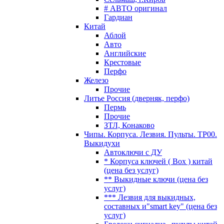
# АВТО оригинал
Гардиан
Китай
Аблой
Авто
Английские
Крестовые
Перфо
Железо
Прочие
Литье Россия (дверняк, перфо)
Пермь
Прочие
ЗТЛ, Конаково
Чипы. Корпуса. Лезвия. Пульты. TP00.
Выкидухи
Автоключи с ДУ
* Корпуса ключей ( Box ) китай
(цена без услуг)
** Выкидные ключи (цена без
услуг)
*** Лезвия для выкидных,
составных и"smart key" (цена без
услуг)