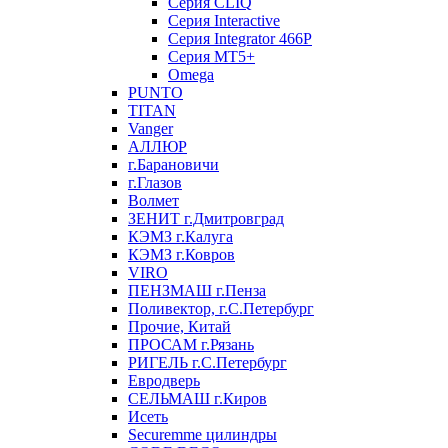
Серия CLIQ
Серия Interactive
Серия Integrator 466P
Серия MT5+
Omega
PUNTO
TITAN
Vanger
АЛЛЮР
г.Барановичи
г.Глазов
Волмет
ЗЕНИТ г.Дмитровград
КЭМЗ г.Калуга
КЭМЗ г.Ковров
VIRO
ПЕНЗМАШ г.Пенза
Поливектор, г.С.Петербург
Прочие, Китай
ПРОСАМ г.Рязань
РИГЕЛЬ г.С.Петербург
Евродверь
СЕЛЬМАШ г.Киров
Исеть
Securemme цилиндры