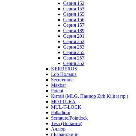
Серия 152
Серия 153
Серия 155
Серия 156
Серия 157
Серия 189
Серия 201
Серия 252
Серия 253
Серия 255
Серия 257
Серия 352
KERBEROS
Lob Польша
Securemme
Maxbar
Potent
Китай (MLG, Пандор Zirh Kilit и пр.)
MOTTURA
MUL-T-LOCK
Palladium
Serrature/Pointlock
Tesa (Испания)
Аллюр
г.Барановичи