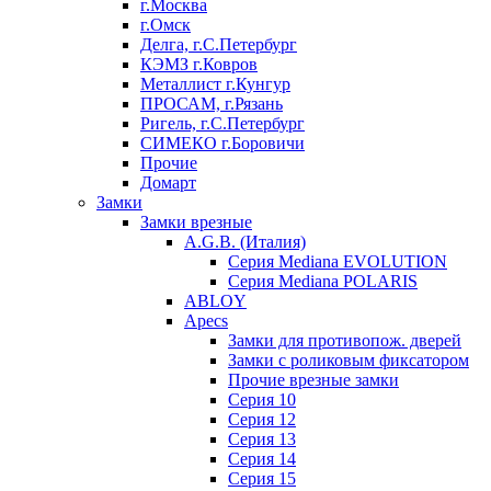
г.Москва
г.Омск
Делга, г.С.Петербург
КЭМЗ г.Ковров
Металлист г.Кунгур
ПРОСАМ, г.Рязань
Ригель, г.С.Петербург
СИМЕКО г.Боровичи
Прочие
Домарт
Замки
Замки врезные
A.G.B. (Италия)
Серия Mediana EVOLUTION
Серия Mediana POLARIS
ABLOY
Apecs
Замки для противопож. дверей
Замки с роликовым фиксатором
Прочие врезные замки
Серия 10
Серия 12
Серия 13
Серия 14
Серия 15