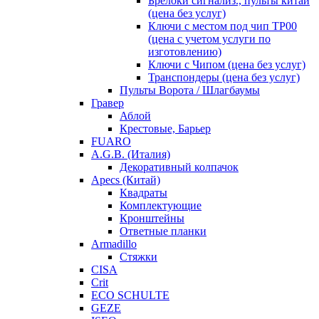
Брелоки сигнализ., пульты китай
(цена без услуг)
Ключи с местом под чип TP00
(цена с учетом услуги по
изготовлению)
Ключи с Чипом (цена без услуг)
Транспондеры (цена без услуг)
Пульты Ворота / Шлагбаумы
Гравер
Аблой
Крестовые, Барьер
FUARO
A.G.B. (Италия)
Декоративный колпачок
Apecs (Китай)
Квадраты
Комплектующие
Кронштейны
Ответные планки
Armadillo
Стяжки
CISA
Crit
ECO SCHULTE
GEZE