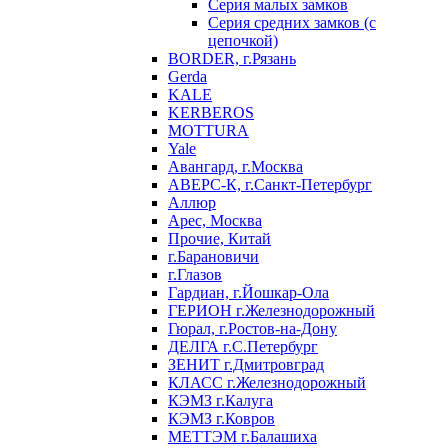
Серия малых замков
Серия средних замков (с
цепочкой)
BORDER, г.Рязань
Gerda
KALE
KERBEROS
MOTTURA
Yale
Авангард, г.Москва
АВЕРС-К, г.Санкт-Петербург
Аллюр
Арес, Москва
Прочие, Китай
г.Барановичи
г.Глазов
Гардиан, г.Йошкар-Ола
ГЕРИОН г.Железнодорожный
Гюрал, г.Ростов-на-Дону
ДЕЛГА г.С.Петербург
ЗЕНИТ г.Дмитровград
КЛАСС г.Железнодорожный
КЭМЗ г.Калуга
КЭМЗ г.Ковров
МЕТТЭМ г.Балашиха