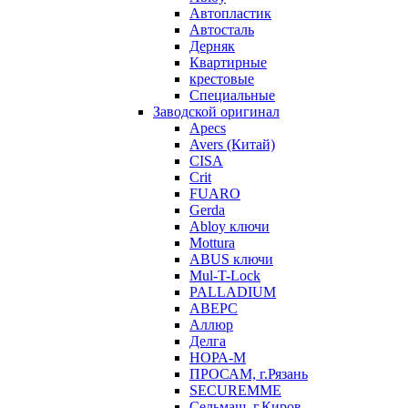
Автопластик
Автосталь
Дерняк
Квартирные
крестовые
Специальные
Заводской оригинал
Apecs
Avers (Китай)
CISA
Crit
FUARO
Gerda
Abloy ключи
Mottura
ABUS ключи
Mul-T-Lock
PALLADIUM
АВЕРС
Аллюр
Делга
НОРА-М
ПРОСАМ, г.Рязань
SECUREMME
Сельмаш, г.Киров