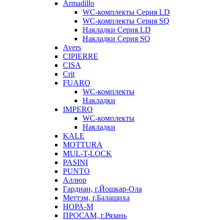
Armadillo
WC-комплекты Серия LD
WC-комплекты Серия SQ
Накладки Серия LD
Накладки Серия SQ
Avers
CIPIERRE
CISA
Crit
FUARO
WC-комплекты
Накладки
IMPERO
WC-комплекты
Накладки
KALE
MOTTURA
MUL-T-LOCK
PASINI
PUNTO
Аллюр
Гардиан, г.Йошкар-Ола
Меттэм, г.Балашиха
НОРА-М
ПРОСАМ, г.Рязань