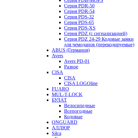
Серия PDB-MOPS
Серия PDR-50
Серия PDR-54
Серия PDS-32
Серия PDS-65
Серия PDS-XS
Серия PDZ (с сигнализацией)
Серия PDZ 24-29 Кодовые замки
для чемоданов (перекодируемые)
ABUS (Германия)
Avers
Avers PD-01
Разное
CISA
CISA
CISA LOGOline
FUARO
MUL-T-LOCK
БУЛАТ
Велосипедные
Всепогодные
Кодовые
ONGUARD
АЛЛЮР
Silca