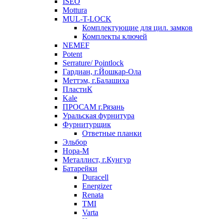
ISEO
Mottura
MUL-T-LOCK
Комплектующие для цил. замков
Комплекты ключей
NEMEF
Potent
Serrature/ Pointlock
Гардиан, г.Йошкар-Ола
Меттэм, г.Балашиха
ПластиК
Kale
ПРОСАМ г.Рязань
Уральская фурнитура
Фурнитурщик
Ответные планки
Эльбор
Нора-М
Металлист, г.Кунгур
Батарейки
Duracell
Energizer
Renata
TMI
Varta