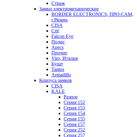
Страж
Замки электромеханические
BORDER ELECTRONICS, ПРО-САМ,
г.Рязань
CISA
Crit
Falcon Eye
Полис
Apecs
Прочие
Viro, Италия
Булат
Tantos
Armadillo
Корпуса замков
CISA
KALE
Разное
Серия 152
Серия 153
Серия 154
Серия 155
Серия 157
Серия 252
Серия 257