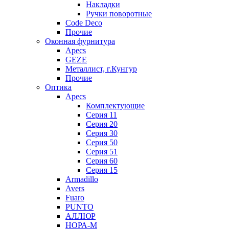
Накладки
Ручки поворотные
Code Deco
Прочие
Оконная фурнитура
Apecs
GEZE
Металлист, г.Кунгур
Прочие
Оптика
Apecs
Комплектующие
Серия 11
Серия 20
Серия 30
Серия 50
Серия 51
Серия 60
Серия 15
Armadillo
Avers
Fuaro
PUNTO
АЛЛЮР
НОРА-М