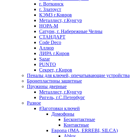
г. Воткинск
г. Златоуст
КЭМЗ г.Ковров
Металлист, г.Кунгур
НОРА-М
Сатурн, г. Набережные Челны
СТАНДАРТ
Code Deco
Аллюр
ЛИРА г.Киров
Sazar
PUNTO
Секрет, г.Киров
Пеналы для ключей, опечатывающие устройства
Бронепластины защитные
Пружины дверные
Металлист, г.Кунгур
Ригель, г.С.Петербург
Разное
#Заготовки ключей
Домофоны
Бесконтактные
Контактные
Европа (JMA, ERREBI, SILCA)
Abloy