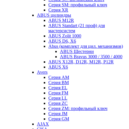
Серия SM: профильный ключ
Серия XR
ABUS цилиндры
ABUS M12R
ABUS Standart (21 проф) для
мастерсистем
ABUS Zolit 1000
ABUS D6, X6
Abus (комплект для цил. механизмов)
ABUS Шестерни
ABUS Bravus 3000 / 3500 / 4000
ABUS X12R, D12R, M12R, P12R
ABUS X6
Avers
Серия AM
Серия BM
Серия EL
Серия FM
Серия LL
Серия ZC
Серия ZM: профильный ключ
Серия JM
Серия GM
AJAX