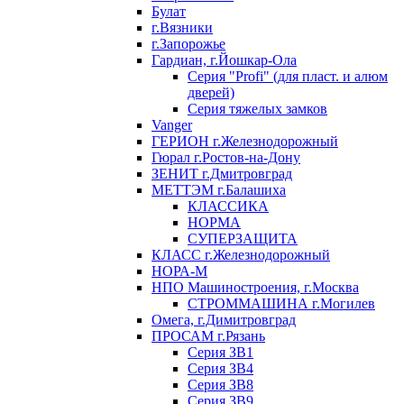
Булат
г.Вязники
г.Запорожье
Гардиан, г.Йошкар-Ола
Серия "Profi" (для пласт. и алюм
дверей)
Серия тяжелых замков
Vanger
ГЕРИОН г.Железнодорожный
Гюрал г.Ростов-на-Дону
ЗЕНИТ г.Дмитровград
МЕТТЭМ г.Балашиха
КЛАССИКА
НОРМА
СУПЕРЗАЩИТА
КЛАСС г.Железнодорожный
НОРА-М
НПО Машиностроения, г.Москва
СТРОММАШИНА г.Могилев
Омега, г.Димитровград
ПРОСАМ г.Рязань
Серия ЗВ1
Серия ЗВ4
Серия ЗВ8
Серия ЗВ9