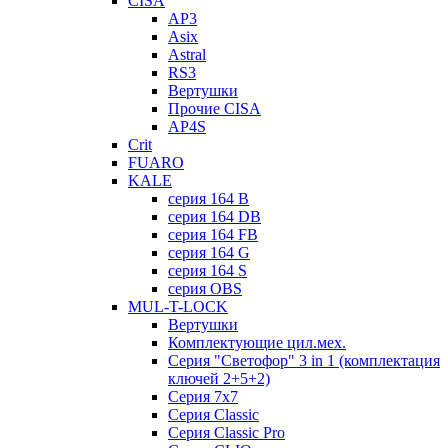
CISA
AP3
Asix
Astral
RS3
Вертушки
Прочие CISA
AP4S
Crit
FUARO
KALE
серия 164 B
серия 164 DB
серия 164 FB
серия 164 G
серия 164 S
серия OBS
MUL-T-LOCK
Вертушки
Комплектующие цил.мех.
Серия "Светофор" 3 in 1 (комплектация
ключей 2+5+2)
Серия 7х7
Серия Classic
Серия Classic Pro