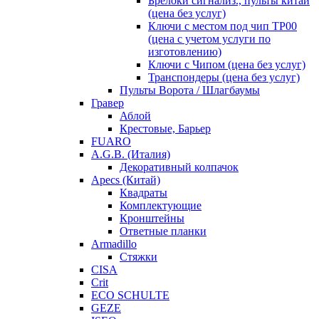
Брелоки сигнализ., пульты китай
(цена без услуг)
Ключи с местом под чип TP00
(цена с учетом услуги по
изготовлению)
Ключи с Чипом (цена без услуг)
Транспондеры (цена без услуг)
Пульты Ворота / Шлагбаумы
Гравер
Аблой
Крестовые, Барьер
FUARO
A.G.B. (Италия)
Декоративный колпачок
Apecs (Китай)
Квадраты
Комплектующие
Кронштейны
Ответные планки
Armadillo
Стяжки
CISA
Crit
ECO SCHULTE
GEZE