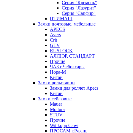
Серия "Кремень"
Серия "Лазурит"
Серия "Сапфир"
ПТИМАШ
Замки почтовые, мебельные
APECS
Avers
Crit
GTV
RUSLOCK
АЛЛЮР, СТАНДАРТ
Прочие
ЧАЗ г.Чебоксары
Нора-М
Китай
Замки рольставни
Замки для роллет Apecs
Китай
Замки сейфовые
Mauer
Mottura
STUV
Прочие
Wittkopp Cawi
ПРОСАМ г.Рязань