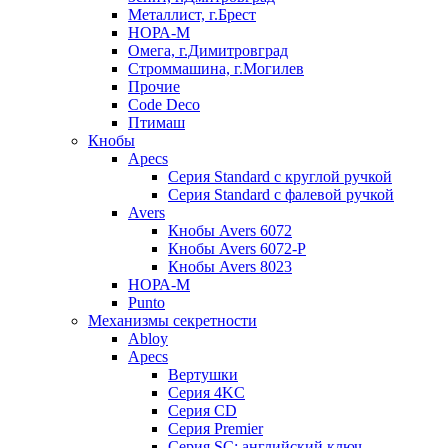
Металлист, г.Брест
НОРА-М
Омега, г.Димитровград
Строммашина, г.Могилев
Прочие
Code Deco
Птимаш
Кнобы
Apecs
Серия Standard с круглой ручкой
Серия Standard с фалевой ручкой
Avers
Кнобы Avers 6072
Кнобы Avers 6072-P
Кнобы Avers 8023
НОРА-М
Punto
Механизмы секретности
Abloy
Apecs
Вертушки
Серия 4KC
Серия CD
Серия Premier
Серия SC: английский ключ