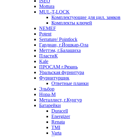
ISEO
Mottura
MUL-T-LOCK
Комплектующие для цил. замков
Комплекты ключей
NEMEF
Potent
Serrature/ Pointlock
Гардиан, г.Йошкар-Ола
Меттэм, г.Балашиха
ПластиК
Kale
ПРОСАМ г.Рязань
Уральская фурнитура
Фурнитурщик
Ответные планки
Эльбор
Нора-М
Металлист, г.Кунгур
Батарейки
Duracell
Energizer
Renata
TMI
Varta