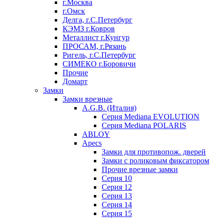
г.Москва
г.Омск
Делга, г.С.Петербург
КЭМЗ г.Ковров
Металлист г.Кунгур
ПРОСАМ, г.Рязань
Ригель, г.С.Петербург
СИМЕКО г.Боровичи
Прочие
Домарт
Замки
Замки врезные
A.G.B. (Италия)
Серия Mediana EVOLUTION
Серия Mediana POLARIS
ABLOY
Apecs
Замки для противопож. дверей
Замки с роликовым фиксатором
Прочие врезные замки
Серия 10
Серия 12
Серия 13
Серия 14
Серия 15