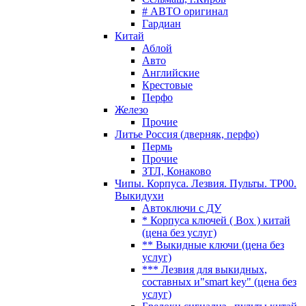
# АВТО оригинал
Гардиан
Китай
Аблой
Авто
Английские
Крестовые
Перфо
Железо
Прочие
Литье Россия (дверняк, перфо)
Пермь
Прочие
ЗТЛ, Конаково
Чипы. Корпуса. Лезвия. Пульты. TP00.
Выкидухи
Автоключи с ДУ
* Корпуса ключей ( Box ) китай
(цена без услуг)
** Выкидные ключи (цена без
услуг)
*** Лезвия для выкидных,
составных и"smart key" (цена без
услуг)