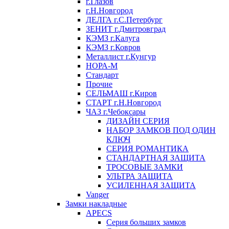
г.Глазов
г.Н.Новгород
ДЕЛГА г.С.Петербург
ЗЕНИТ г.Дмитровград
КЭМЗ г.Калуга
КЭМЗ г.Ковров
Металлист г.Кунгур
НОРА-М
Стандарт
Прочие
СЕЛЬМАШ г.Киров
СТАРТ г.Н.Новгород
ЧАЗ г.Чебоксары
ДИЗАЙН СЕРИЯ
НАБОР ЗАМКОВ ПОД ОДИН
КЛЮЧ
СЕРИЯ РОМАНТИКА
СТАНДАРТНАЯ ЗАЩИТА
ТРОСОВЫЕ ЗАМКИ
УЛЬТРА ЗАЩИТА
УСИЛЕННАЯ ЗАЩИТА
Vanger
Замки накладные
APECS
Серия больших замков