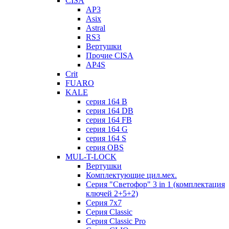
CISA
AP3
Asix
Astral
RS3
Вертушки
Прочие CISA
AP4S
Crit
FUARO
KALE
серия 164 B
серия 164 DB
серия 164 FB
серия 164 G
серия 164 S
серия OBS
MUL-T-LOCK
Вертушки
Комплектующие цил.мех.
Серия "Светофор" 3 in 1 (комплектация
ключей 2+5+2)
Серия 7х7
Серия Classic
Серия Classic Pro