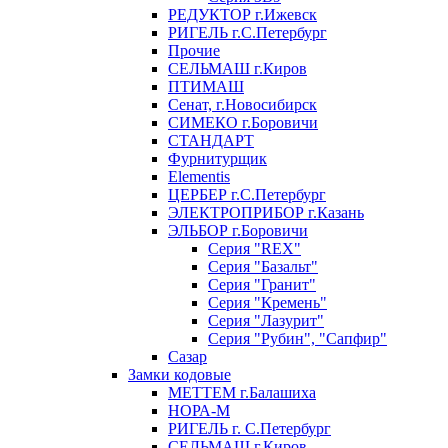
РЕДУКТОР г.Ижевск
РИГЕЛЬ г.С.Петербург
Прочие
СЕЛЬМАШ г.Киров
ПТИМАШ
Сенат, г.Новосибирск
СИМЕКО г.Боровичи
СТАНДАРТ
Фурнитурщик
Elementis
ЦЕРБЕР г.С.Петербург
ЭЛЕКТРОПРИБОР г.Казань
ЭЛЬБОР г.Боровичи
Серия "REX"
Серия "Базальт"
Серия "Гранит"
Серия "Кремень"
Серия "Лазурит"
Серия "Рубин", "Сапфир"
Сазар
Замки кодовые
МЕТТЕМ г.Балашиха
НОРА-М
РИГЕЛЬ г. С.Петербург
СЕЛЬМАШ г.Киров