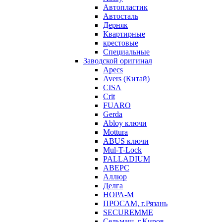
Автопластик
Автосталь
Дерняк
Квартирные
крестовые
Специальные
Заводской оригинал
Apecs
Avers (Китай)
CISA
Crit
FUARO
Gerda
Abloy ключи
Mottura
ABUS ключи
Mul-T-Lock
PALLADIUM
АВЕРС
Аллюр
Делга
НОРА-М
ПРОСАМ, г.Рязань
SECUREMME
Сельмаш, г.Киров