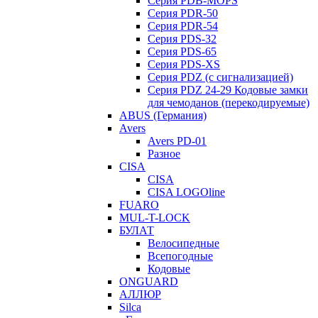
Серия PDB-MOPS
Серия PDR-50
Серия PDR-54
Серия PDS-32
Серия PDS-65
Серия PDS-XS
Серия PDZ (с сигнализацией)
Серия PDZ 24-29 Кодовые замки
для чемоданов (перекодируемые)
ABUS (Германия)
Avers
Avers PD-01
Разное
CISA
CISA
CISA LOGOline
FUARO
MUL-T-LOCK
БУЛАТ
Велосипедные
Всепогодные
Кодовые
ONGUARD
АЛЛЮР
Silca