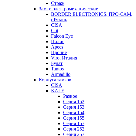
Страж
Замки электромеханические
BORDER ELECTRONICS, ПРО-САМ,
г.Рязань
CISA
Crit
Falcon Eye
Полис
Apecs
Прочие
Viro, Италия
Булат
Tantos
Armadillo
Корпуса замков
CISA
KALE
Разное
Серия 152
Серия 153
Серия 154
Серия 155
Серия 157
Серия 252
Серия 257