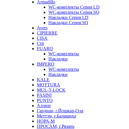
Armadillo
WC-комплекты Серия LD
WC-комплекты Серия SQ
Накладки Серия LD
Накладки Серия SQ
Avers
CIPIERRE
CISA
Crit
FUARO
WC-комплекты
Накладки
IMPERO
WC-комплекты
Накладки
KALE
MOTTURA
MUL-T-LOCK
PASINI
PUNTO
Аллюр
Гардиан, г.Йошкар-Ола
Меттэм, г.Балашиха
НОРА-М
ПРОСАМ, г.Рязань