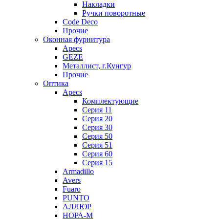
Накладки
Ручки поворотные
Code Deco
Прочие
Оконная фурнитура
Apecs
GEZE
Металлист, г.Кунгур
Прочие
Оптика
Apecs
Комплектующие
Серия 11
Серия 20
Серия 30
Серия 50
Серия 51
Серия 60
Серия 15
Armadillo
Avers
Fuaro
PUNTO
АЛЛЮР
НОРА-М