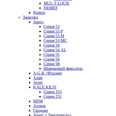
MUL-T-LOCK
NEMEF
Разное
Защелки
Apecs
Серия 53
Серия 53 P
Серия 53 М
Серия 53 МC
Серия 54
Серия 54 AL
Серия 55
Серия 56
Серия 58
Шариковый фиксатор
A.G.B. (Италия)
Amig
Avers
KALE KILIT
Серия 155
Серия 251
MSM
Аллюр
Гардиан
Зенит, г.Дмитровград