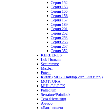
Серия 152
Серия 153
Серия 155
Серия 156
Серия 157
Серия 189
Серия 201
Серия 252
Серия 253
Серия 255
Серия 257
Серия 352
KERBEROS
Lob Польша
Securemme
Maxbar
Potent
Китай (MLG, Пандор Zirh Kilit и пр.)
MOTTURA
MUL-T-LOCK
Palladium
Serrature/Pointlock
Tesa (Испания)
Аллюр
г.Барановичи