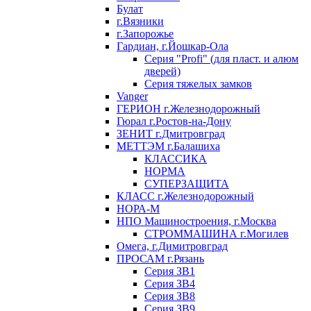
Булат
г.Вязники
г.Запорожье
Гардиан, г.Йошкар-Ола
Серия "Profi" (для пласт. и алюм
дверей)
Серия тяжелых замков
Vanger
ГЕРИОН г.Железнодорожный
Гюрал г.Ростов-на-Дону
ЗЕНИТ г.Дмитровград
МЕТТЭМ г.Балашиха
КЛАССИКА
НОРМА
СУПЕРЗАЩИТА
КЛАСС г.Железнодорожный
НОРА-М
НПО Машиностроения, г.Москва
СТРОММАШИНА г.Могилев
Омега, г.Димитровград
ПРОСАМ г.Рязань
Серия ЗВ1
Серия ЗВ4
Серия ЗВ8
Серия ЗВ9