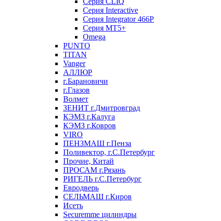
Серия CLIQ
Серия Interactive
Серия Integrator 466P
Серия MT5+
Omega
PUNTO
TITAN
Vanger
АЛЛЮР
г.Барановичи
г.Глазов
Волмет
ЗЕНИТ г.Дмитровград
КЭМЗ г.Калуга
КЭМЗ г.Ковров
VIRO
ПЕНЗМАШ г.Пенза
Поливектор, г.С.Петербург
Прочие, Китай
ПРОСАМ г.Рязань
РИГЕЛЬ г.С.Петербург
Евродверь
СЕЛЬМАШ г.Киров
Исеть
Securemme цилиндры