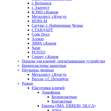
г. Воткинск
г. Златоуст
КЭМЗ г.Ковров
Металлист, г.Кунгур
НОРА-М
Сатурн, г. Набережные Челны
СТАНДАРТ
Code Deco
Аллюр
ЛИРА г.Киров
Sazar
PUNTO
Секрет, г.Киров
Пеналы для ключей, опечатывающие устройства
Бронепластины защитные
Пружины дверные
Металлист, г.Кунгур
Ригель, г.С.Петербург
Разное
#Заготовки ключей
Домофоны
Бесконтактные
Контактные
Европа (JMA, ERREBI, SILCA)
Abloy