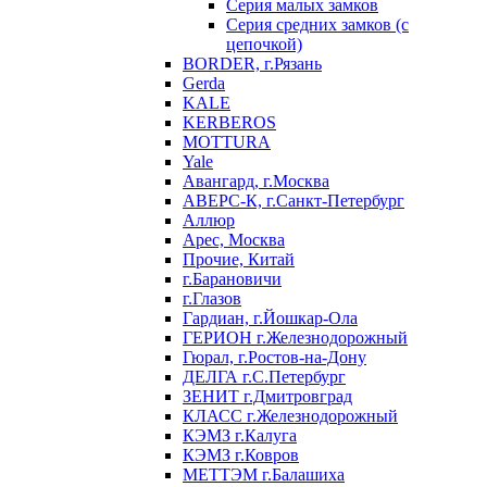
Серия малых замков
Серия средних замков (с
цепочкой)
BORDER, г.Рязань
Gerda
KALE
KERBEROS
MOTTURA
Yale
Авангард, г.Москва
АВЕРС-К, г.Санкт-Петербург
Аллюр
Арес, Москва
Прочие, Китай
г.Барановичи
г.Глазов
Гардиан, г.Йошкар-Ола
ГЕРИОН г.Железнодорожный
Гюрал, г.Ростов-на-Дону
ДЕЛГА г.С.Петербург
ЗЕНИТ г.Дмитровград
КЛАСС г.Железнодорожный
КЭМЗ г.Калуга
КЭМЗ г.Ковров
МЕТТЭМ г.Балашиха