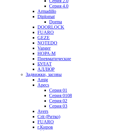
Серия 2.0
Серия 4.0
Armadillo
Diplomat
Dorma
DOORLOCK
FUARO
GEZE
NOTEDO
Vanger
НОРА-М
Пневматические
БУЛАТ
АЛЛЮР
Задвижки, засовы
Amig
Apecs
Серия 01
Серия 0108
Серия 02
Серия 03
Avers
Crit (Ритко)
FUARO
г.Киров