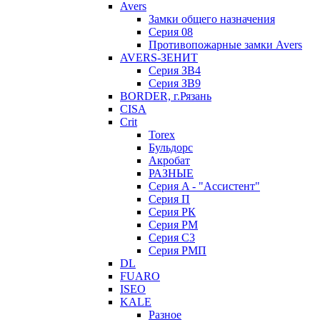
Avers
Замки общего назначения
Серия 08
Противопожарные замки Avers
AVERS-ЗЕНИТ
Серия ЗВ4
Серия ЗВ9
BORDER, г.Рязань
CISA
Crit
Torex
Бульдорс
Акробат
РАЗНЫЕ
Серия A - "Ассистент"
Серия П
Серия РК
Серия РМ
Серия С3
Серия РМП
DL
FUARO
ISEO
KALE
Разное