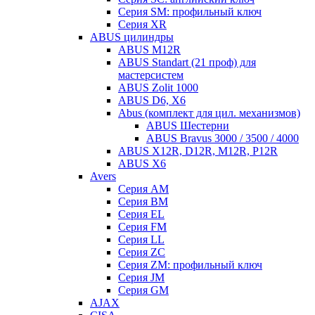
Серия SM: профильный ключ
Серия XR
ABUS цилиндры
ABUS M12R
ABUS Standart (21 проф) для
мастерсистем
ABUS Zolit 1000
ABUS D6, X6
Abus (комплект для цил. механизмов)
ABUS Шестерни
ABUS Bravus 3000 / 3500 / 4000
ABUS X12R, D12R, M12R, P12R
ABUS X6
Avers
Серия AM
Серия BM
Серия EL
Серия FM
Серия LL
Серия ZC
Серия ZM: профильный ключ
Серия JM
Серия GM
AJAX