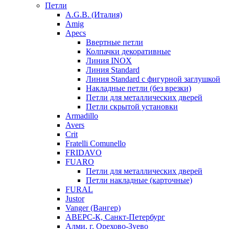
Петли
A.G.B. (Италия)
Amig
Apecs
Ввертные петли
Колпачки декоративные
Линия INOX
Линия Standard
Линия Standard с фигурной заглушкой
Накладные петли (без врезки)
Петли для металлических дверей
Петли скрытой установки
Armadillo
Avers
Crit
Fratelli Comunello
FRIDAVO
FUARO
Петли для металлических дверей
Петли накладные (карточные)
FURAL
Justor
Vanger (Вангер)
АВЕРС-К, Санкт-Петербург
Алми, г. Орехово-Зуево