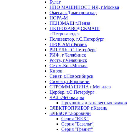
Булат
НПО МАШИНОСТ-ИЯ, г.Москва
Омега, г.Димитровград
НОРА-М
ПЕНЗМАШ г.Пенза
ПЕТРОЗАВОДСКМАШ
г.Петрозаводск
Поливектор, г.С.Петербург
ПРОСАМ г.Рязань
РИГЕЛЬ г.С.Петербург
РИФ, г.Челябинск
Роста, г.Челябинск
Сезам-Ко г.Москва
Киров
Сенат, г.Новосибирск
Симеко, г.Боровичи
СТРОММАШИНА г.Могилев
Цербер, г.С.Петербург
ЧАЗ г.Чебоксары
Проушины для навесных замков
ЭЛЕКТРОПРИБОР г.Казань
ЭЛЬБОР г.Боровичи
Серия "REX"
Серия "Базальт"
Серия "Гранит"