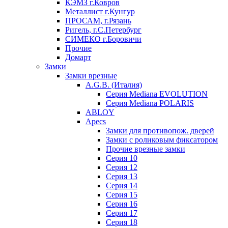
КЭМЗ г.Ковров
Металлист г.Кунгур
ПРОСАМ, г.Рязань
Ригель, г.С.Петербург
СИМЕКО г.Боровичи
Прочие
Домарт
Замки
Замки врезные
A.G.B. (Италия)
Серия Mediana EVOLUTION
Серия Mediana POLARIS
ABLOY
Apecs
Замки для противопож. дверей
Замки с роликовым фиксатором
Прочие врезные замки
Серия 10
Серия 12
Серия 13
Серия 14
Серия 15
Серия 16
Серия 17
Серия 18