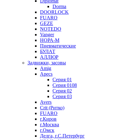
Diplomat
Dorma
DOORLOCK
FUARO
GEZE
NOTEDO
Vanger
НОРА-М
Пневматические
БУЛАТ
АЛЛЮР
Задвижки, засовы
Amig
Apecs
Серия 01
Серия 0108
Серия 02
Серия 03
Avers
Crit (Ритко)
FUARO
г.Киров
г.Москва
г.Омск
Делга, г.С.Петербург