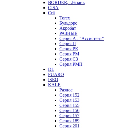
BORDER, г.Рязань
CISA
Crit
Torex
Бульдорс
Акробат
РАЗНЫЕ
Серия A - "Ассистент"
Серия П
Серия РК
Серия РМ
Серия С3
Серия РМП
DL
FUARO
ISEO
KALE
Разное
Серия 152
Серия 153
Серия 155
Серия 156
Серия 157
Серия 189
Серия 201