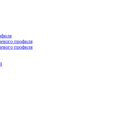
офиля
иевого профиля
иевого профиля
й