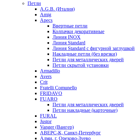
Петли
A.G.B. (Италия)
Amig
Apecs
Ввертные петли
Колпачки декоративные
Линия INOX
Линия Standard
Линия Standard с фигурной заглушкой
Накладные петли (без врезки)
Петли для металлических дверей
Петли скрытой установки
Armadillo
Avers
Crit
Fratelli Comunello
FRIDAVO
FUARO
Петли для металлических дверей
Петли накладные (карточные)
FURAL
Justor
Vanger (Вангер)
АВЕРС-К, Санкт-Петербург
Алми, г. Орехово-Зуево