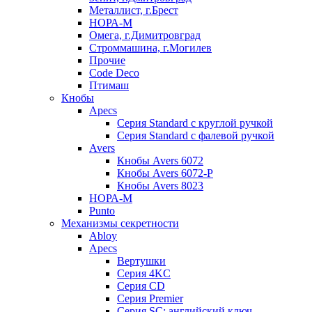
Металлист, г.Брест
НОРА-М
Омега, г.Димитровград
Строммашина, г.Могилев
Прочие
Code Deco
Птимаш
Кнобы
Apecs
Серия Standard с круглой ручкой
Серия Standard с фалевой ручкой
Avers
Кнобы Avers 6072
Кнобы Avers 6072-P
Кнобы Avers 8023
НОРА-М
Punto
Механизмы секретности
Abloy
Apecs
Вертушки
Серия 4KC
Серия CD
Серия Premier
Серия SC: английский ключ