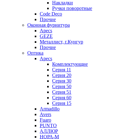
Накладки
Ручки поворотные
Code Deco
Прочие
Оконная фурнитура
Apecs
GEZE
Металлист, г.Кунгур
Прочие
Оптика
Apecs
Комплектующие
Серия 11
Серия 20
Серия 30
Серия 50
Серия 51
Серия 60
Серия 15
Armadillo
Avers
Fuaro
PUNTO
АЛЛЮР
НОРА-М