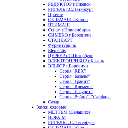
РЕДУКТОР г.Ижевск
РИГЕЛЬ г.С.Петербург
Прочие
СЕЛЬМАШ г.Киров
ПТИМАШ
Сенат, г.Новосибирск
СИМЕКО г.Боровичи
СТАНДАРТ
Фурнитурщик
Elementis
ЦЕРБЕР г.С.Петербург
ЭЛЕКТРОПРИБОР г.Казань
ЭЛЬБОР г.Боровичи
Серия "REX"
Серия "Базальт"
Серия "Гранит"
Серия "Кремень"
Серия "Лазурит"
Серия "Рубин", "Сапфир"
Сазар
Замки кодовые
МЕТТЕМ г.Балашиха
НОРА-М
РИГЕЛЬ г. С.Петербург
СЕЛЬМАШ г.Киров