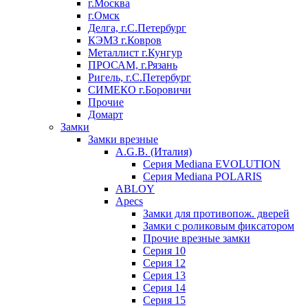
г.Москва
г.Омск
Делга, г.С.Петербург
КЭМЗ г.Ковров
Металлист г.Кунгур
ПРОСАМ, г.Рязань
Ригель, г.С.Петербург
СИМЕКО г.Боровичи
Прочие
Домарт
Замки
Замки врезные
A.G.B. (Италия)
Серия Mediana EVOLUTION
Серия Mediana POLARIS
ABLOY
Apecs
Замки для противопож. дверей
Замки с роликовым фиксатором
Прочие врезные замки
Серия 10
Серия 12
Серия 13
Серия 14
Серия 15