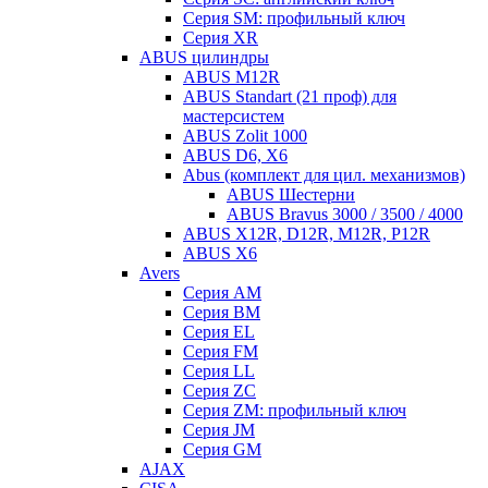
Серия SM: профильный ключ
Серия XR
ABUS цилиндры
ABUS M12R
ABUS Standart (21 проф) для
мастерсистем
ABUS Zolit 1000
ABUS D6, X6
Abus (комплект для цил. механизмов)
ABUS Шестерни
ABUS Bravus 3000 / 3500 / 4000
ABUS X12R, D12R, M12R, P12R
ABUS X6
Avers
Серия AM
Серия BM
Серия EL
Серия FM
Серия LL
Серия ZC
Серия ZM: профильный ключ
Серия JM
Серия GM
AJAX