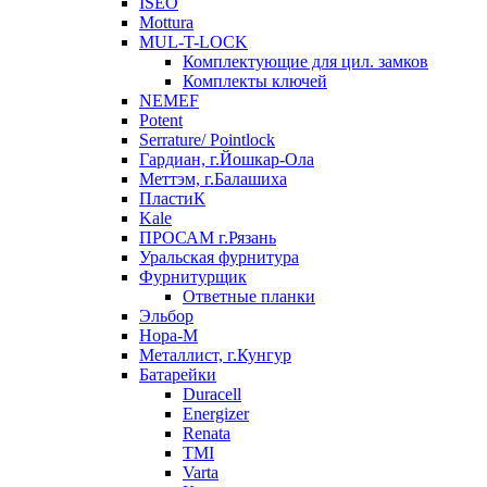
ISEO
Mottura
MUL-T-LOCK
Комплектующие для цил. замков
Комплекты ключей
NEMEF
Potent
Serrature/ Pointlock
Гардиан, г.Йошкар-Ола
Меттэм, г.Балашиха
ПластиК
Kale
ПРОСАМ г.Рязань
Уральская фурнитура
Фурнитурщик
Ответные планки
Эльбор
Нора-М
Металлист, г.Кунгур
Батарейки
Duracell
Energizer
Renata
TMI
Varta