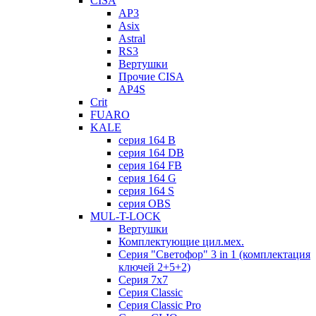
CISA
AP3
Asix
Astral
RS3
Вертушки
Прочие CISA
AP4S
Crit
FUARO
KALE
серия 164 B
серия 164 DB
серия 164 FB
серия 164 G
серия 164 S
серия OBS
MUL-T-LOCK
Вертушки
Комплектующие цил.мех.
Серия "Светофор" 3 in 1 (комплектация
ключей 2+5+2)
Серия 7х7
Серия Classic
Серия Classic Pro