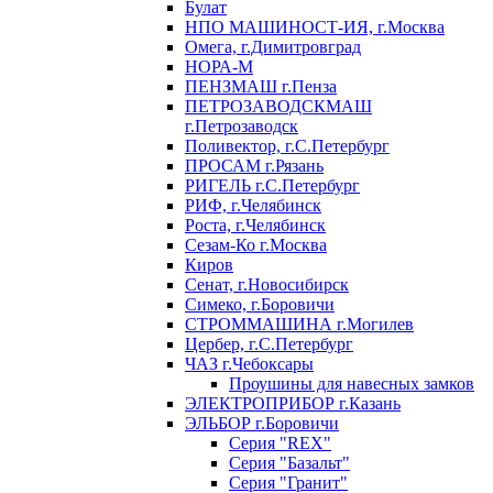
Булат
НПО МАШИНОСТ-ИЯ, г.Москва
Омега, г.Димитровград
НОРА-М
ПЕНЗМАШ г.Пенза
ПЕТРОЗАВОДСКМАШ
г.Петрозаводск
Поливектор, г.С.Петербург
ПРОСАМ г.Рязань
РИГЕЛЬ г.С.Петербург
РИФ, г.Челябинск
Роста, г.Челябинск
Сезам-Ко г.Москва
Киров
Сенат, г.Новосибирск
Симеко, г.Боровичи
СТРОММАШИНА г.Могилев
Цербер, г.С.Петербург
ЧАЗ г.Чебоксары
Проушины для навесных замков
ЭЛЕКТРОПРИБОР г.Казань
ЭЛЬБОР г.Боровичи
Серия "REX"
Серия "Базальт"
Серия "Гранит"