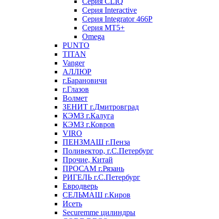
Серия CLIQ
Серия Interactive
Серия Integrator 466P
Серия MT5+
Omega
PUNTO
TITAN
Vanger
АЛЛЮР
г.Барановичи
г.Глазов
Волмет
ЗЕНИТ г.Дмитровград
КЭМЗ г.Калуга
КЭМЗ г.Ковров
VIRO
ПЕНЗМАШ г.Пенза
Поливектор, г.С.Петербург
Прочие, Китай
ПРОСАМ г.Рязань
РИГЕЛЬ г.С.Петербург
Евродверь
СЕЛЬМАШ г.Киров
Исеть
Securemme цилиндры