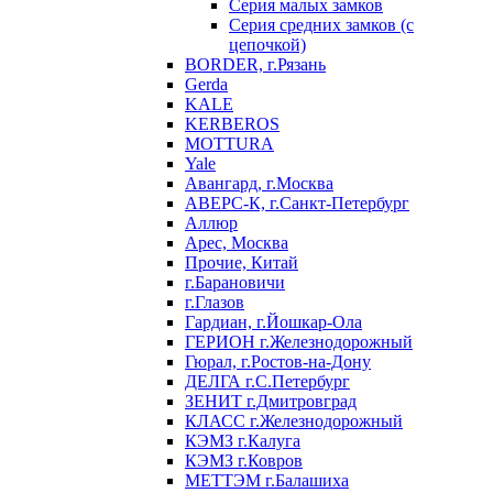
Серия малых замков
Серия средних замков (с
цепочкой)
BORDER, г.Рязань
Gerda
KALE
KERBEROS
MOTTURA
Yale
Авангард, г.Москва
АВЕРС-К, г.Санкт-Петербург
Аллюр
Арес, Москва
Прочие, Китай
г.Барановичи
г.Глазов
Гардиан, г.Йошкар-Ола
ГЕРИОН г.Железнодорожный
Гюрал, г.Ростов-на-Дону
ДЕЛГА г.С.Петербург
ЗЕНИТ г.Дмитровград
КЛАСС г.Железнодорожный
КЭМЗ г.Калуга
КЭМЗ г.Ковров
МЕТТЭМ г.Балашиха