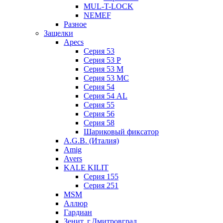
MUL-T-LOCK
NEMEF
Разное
Защелки
Apecs
Серия 53
Серия 53 P
Серия 53 М
Серия 53 МC
Серия 54
Серия 54 AL
Серия 55
Серия 56
Серия 58
Шариковый фиксатор
A.G.B. (Италия)
Amig
Avers
KALE KILIT
Серия 155
Серия 251
MSM
Аллюр
Гардиан
Зенит, г.Дмитровград