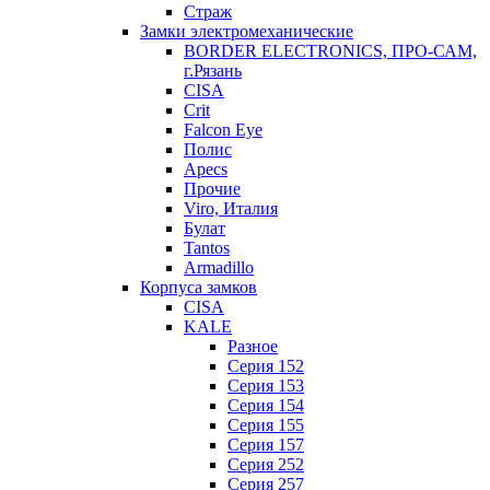
Страж
Замки электромеханические
BORDER ELECTRONICS, ПРО-САМ,
г.Рязань
CISA
Crit
Falcon Eye
Полис
Apecs
Прочие
Viro, Италия
Булат
Tantos
Armadillo
Корпуса замков
CISA
KALE
Разное
Серия 152
Серия 153
Серия 154
Серия 155
Серия 157
Серия 252
Серия 257