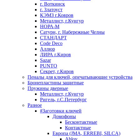
г. Воткинск
г. Златоуст
КЭМЗ г.Ковров
Металлист, г.Кунгур
НОРА-М
Сатурн, г. Набережные Челны
СТАНДАРТ
Code Deco
Аллюр
ЛИРА г.Киров
Sazar
PUNTO
Секрет, г.Киров
Пеналы для ключей, опечатывающие устройства
Бронепластины защитные
Пружины дверные
Металлист, г.Кунгур
Ригель, г.С.Петербург
Разное
#Заготовки ключей
Домофоны
Бесконтактные
Контактные
Европа (JMA, ERREBI, SILCA)
Abloy