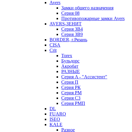
Avers
Замки общего назначения
Серия 08
Противопожарные замки Avers
AVERS-ЗЕНИТ
Серия ЗВ4
Серия ЗВ9
BORDER, г.Рязань
CISA
Crit
Torex
Бульдорс
Акробат
РАЗНЫЕ
Серия A - "Ассистент"
Серия П
Серия РК
Серия РМ
Серия С3
Серия РМП
DL
FUARO
ISEO
KALE
Разное