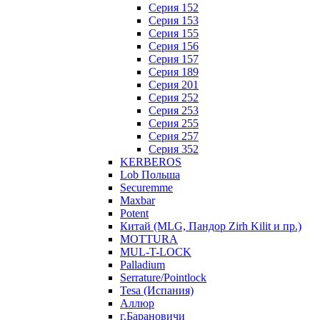
Серия 152
Серия 153
Серия 155
Серия 156
Серия 157
Серия 189
Серия 201
Серия 252
Серия 253
Серия 255
Серия 257
Серия 352
KERBEROS
Lob Польша
Securemme
Maxbar
Potent
Китай (MLG, Пандор Zirh Kilit и пр.)
MOTTURA
MUL-T-LOCK
Palladium
Serrature/Pointlock
Tesa (Испания)
Аллюр
г.Барановичи