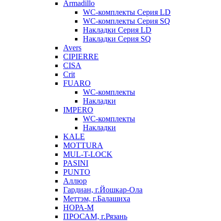
Armadillo
WC-комплекты Серия LD
WC-комплекты Серия SQ
Накладки Серия LD
Накладки Серия SQ
Avers
CIPIERRE
CISA
Crit
FUARO
WC-комплекты
Накладки
IMPERO
WC-комплекты
Накладки
KALE
MOTTURA
MUL-T-LOCK
PASINI
PUNTO
Аллюр
Гардиан, г.Йошкар-Ола
Меттэм, г.Балашиха
НОРА-М
ПРОСАМ, г.Рязань