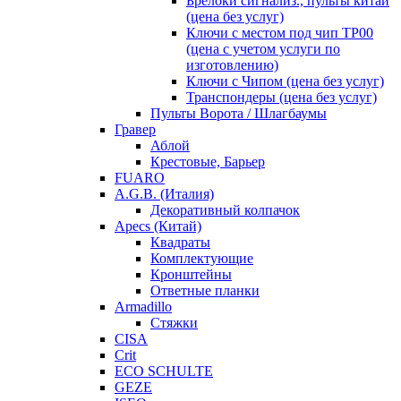
Брелоки сигнализ., пульты китай
(цена без услуг)
Ключи с местом под чип TP00
(цена с учетом услуги по
изготовлению)
Ключи с Чипом (цена без услуг)
Транспондеры (цена без услуг)
Пульты Ворота / Шлагбаумы
Гравер
Аблой
Крестовые, Барьер
FUARO
A.G.B. (Италия)
Декоративный колпачок
Apecs (Китай)
Квадраты
Комплектующие
Кронштейны
Ответные планки
Armadillo
Стяжки
CISA
Crit
ECO SCHULTE
GEZE