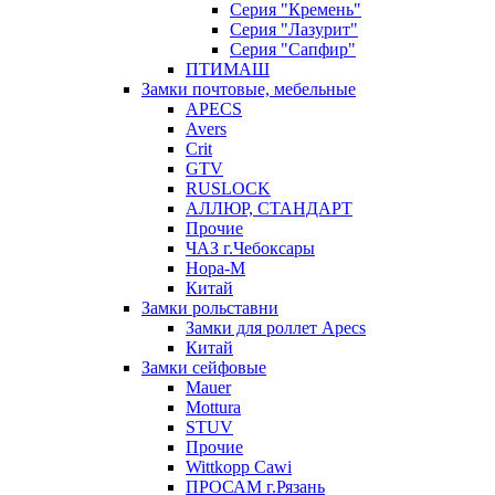
Серия "Кремень"
Серия "Лазурит"
Серия "Сапфир"
ПТИМАШ
Замки почтовые, мебельные
APECS
Avers
Crit
GTV
RUSLOCK
АЛЛЮР, СТАНДАРТ
Прочие
ЧАЗ г.Чебоксары
Нора-М
Китай
Замки рольставни
Замки для роллет Apecs
Китай
Замки сейфовые
Mauer
Mottura
STUV
Прочие
Wittkopp Cawi
ПРОСАМ г.Рязань