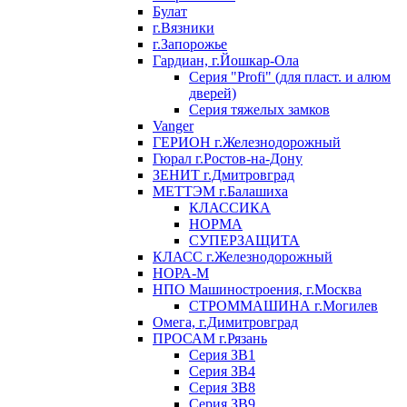
Булат
г.Вязники
г.Запорожье
Гардиан, г.Йошкар-Ола
Серия "Profi" (для пласт. и алюм
дверей)
Серия тяжелых замков
Vanger
ГЕРИОН г.Железнодорожный
Гюрал г.Ростов-на-Дону
ЗЕНИТ г.Дмитровград
МЕТТЭМ г.Балашиха
КЛАССИКА
НОРМА
СУПЕРЗАЩИТА
КЛАСС г.Железнодорожный
НОРА-М
НПО Машиностроения, г.Москва
СТРОММАШИНА г.Могилев
Омега, г.Димитровград
ПРОСАМ г.Рязань
Серия ЗВ1
Серия ЗВ4
Серия ЗВ8
Серия ЗВ9