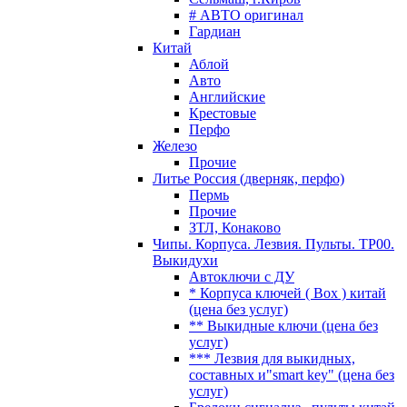
# АВТО оригинал
Гардиан
Китай
Аблой
Авто
Английские
Крестовые
Перфо
Железо
Прочие
Литье Россия (дверняк, перфо)
Пермь
Прочие
ЗТЛ, Конаково
Чипы. Корпуса. Лезвия. Пульты. TP00.
Выкидухи
Автоключи с ДУ
* Корпуса ключей ( Box ) китай
(цена без услуг)
** Выкидные ключи (цена без
услуг)
*** Лезвия для выкидных,
составных и"smart key" (цена без
услуг)