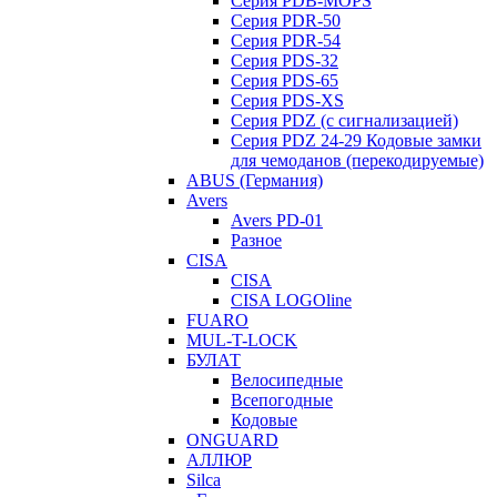
Серия PDB-MOPS
Серия PDR-50
Серия PDR-54
Серия PDS-32
Серия PDS-65
Серия PDS-XS
Серия PDZ (с сигнализацией)
Серия PDZ 24-29 Кодовые замки
для чемоданов (перекодируемые)
ABUS (Германия)
Avers
Avers PD-01
Разное
CISA
CISA
CISA LOGOline
FUARO
MUL-T-LOCK
БУЛАТ
Велосипедные
Всепогодные
Кодовые
ONGUARD
АЛЛЮР
Silca