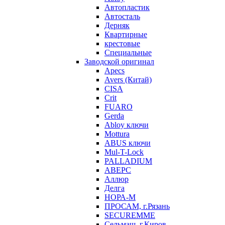
Автопластик
Автосталь
Дерняк
Квартирные
крестовые
Специальные
Заводской оригинал
Apecs
Avers (Китай)
CISA
Crit
FUARO
Gerda
Abloy ключи
Mottura
ABUS ключи
Mul-T-Lock
PALLADIUM
АВЕРС
Аллюр
Делга
НОРА-М
ПРОСАМ, г.Рязань
SECUREMME
Сельмаш, г.Киров