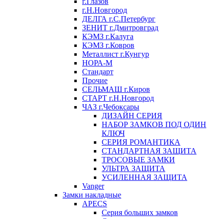
г.Глазов
г.Н.Новгород
ДЕЛГА г.С.Петербург
ЗЕНИТ г.Дмитровград
КЭМЗ г.Калуга
КЭМЗ г.Ковров
Металлист г.Кунгур
НОРА-М
Стандарт
Прочие
СЕЛЬМАШ г.Киров
СТАРТ г.Н.Новгород
ЧАЗ г.Чебоксары
ДИЗАЙН СЕРИЯ
НАБОР ЗАМКОВ ПОД ОДИН
КЛЮЧ
СЕРИЯ РОМАНТИКА
СТАНДАРТНАЯ ЗАЩИТА
ТРОСОВЫЕ ЗАМКИ
УЛЬТРА ЗАЩИТА
УСИЛЕННАЯ ЗАЩИТА
Vanger
Замки накладные
APECS
Серия больших замков