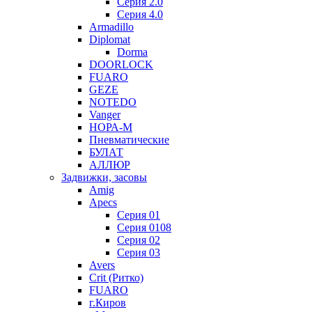
Серия 2.0
Серия 4.0
Armadillo
Diplomat
Dorma
DOORLOCK
FUARO
GEZE
NOTEDO
Vanger
НОРА-М
Пневматические
БУЛАТ
АЛЛЮР
Задвижки, засовы
Amig
Apecs
Серия 01
Серия 0108
Серия 02
Серия 03
Avers
Crit (Ритко)
FUARO
г.Киров