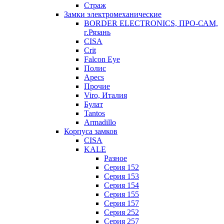
Страж
Замки электромеханические
BORDER ELECTRONICS, ПРО-САМ,
г.Рязань
CISA
Crit
Falcon Eye
Полис
Apecs
Прочие
Viro, Италия
Булат
Tantos
Armadillo
Корпуса замков
CISA
KALE
Разное
Серия 152
Серия 153
Серия 154
Серия 155
Серия 157
Серия 252
Серия 257