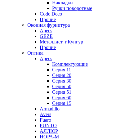
Накладки
Ручки поворотные
Code Deco
Прочие
Оконная фурнитура
Apecs
GEZE
Металлист, г.Кунгур
Прочие
Оптика
Apecs
Комплектующие
Серия 11
Серия 20
Серия 30
Серия 50
Серия 51
Серия 60
Серия 15
Armadillo
Avers
Fuaro
PUNTO
АЛЛЮР
НОРА-М