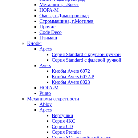
Металлист, г.Брест
НОРА-М
Омега, г.Димитровград
Строммашина, г.Могилев
Прочие
Code Deco
Птимаш
Кнобы
Apecs
Серия Standard с круглой ручкой
Серия Standard с фалевой ручкой
Avers
Кнобы Avers 6072
Кнобы Avers 6072-P
Кнобы Avers 8023
НОРА-М
Punto
Механизмы секретности
Abloy
Apecs
Вертушки
Серия 4KC
Серия CD
Серия Premier
Серия SC: английский ключ