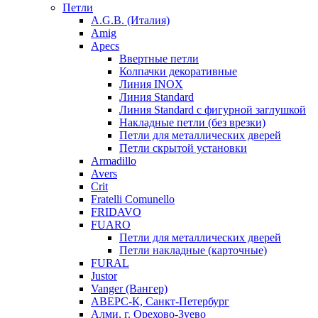
Петли
A.G.B. (Италия)
Amig
Apecs
Ввертные петли
Колпачки декоративные
Линия INOX
Линия Standard
Линия Standard с фигурной заглушкой
Накладные петли (без врезки)
Петли для металлических дверей
Петли скрытой установки
Armadillo
Avers
Crit
Fratelli Comunello
FRIDAVO
FUARO
Петли для металлических дверей
Петли накладные (карточные)
FURAL
Justor
Vanger (Вангер)
АВЕРС-К, Санкт-Петербург
Алми, г. Орехово-Зуево