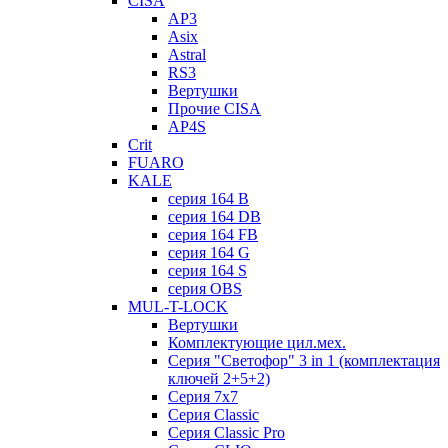
CISA
AP3
Asix
Astral
RS3
Вертушки
Прочие CISA
AP4S
Crit
FUARO
KALE
серия 164 B
серия 164 DB
серия 164 FB
серия 164 G
серия 164 S
серия OBS
MUL-T-LOCK
Вертушки
Комплектующие цил.мех.
Серия "Светофор" 3 in 1 (комплектация
ключей 2+5+2)
Серия 7х7
Серия Classic
Серия Classic Pro