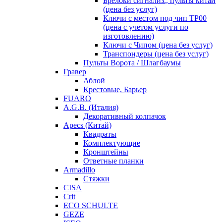
Брелоки сигнализ., пульты китай
(цена без услуг)
Ключи с местом под чип TP00
(цена с учетом услуги по
изготовлению)
Ключи с Чипом (цена без услуг)
Транспондеры (цена без услуг)
Пульты Ворота / Шлагбаумы
Гравер
Аблой
Крестовые, Барьер
FUARO
A.G.B. (Италия)
Декоративный колпачок
Apecs (Китай)
Квадраты
Комплектующие
Кронштейны
Ответные планки
Armadillo
Стяжки
CISA
Crit
ECO SCHULTE
GEZE