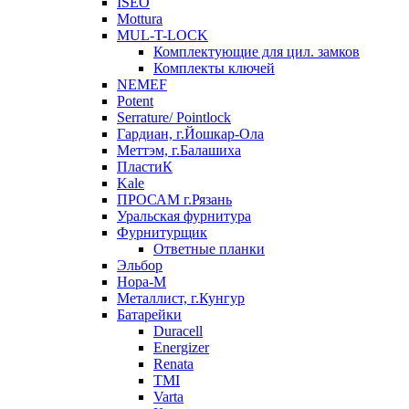
ISEO
Mottura
MUL-T-LOCK
Комплектующие для цил. замков
Комплекты ключей
NEMEF
Potent
Serrature/ Pointlock
Гардиан, г.Йошкар-Ола
Меттэм, г.Балашиха
ПластиК
Kale
ПРОСАМ г.Рязань
Уральская фурнитура
Фурнитурщик
Ответные планки
Эльбор
Нора-М
Металлист, г.Кунгур
Батарейки
Duracell
Energizer
Renata
TMI
Varta