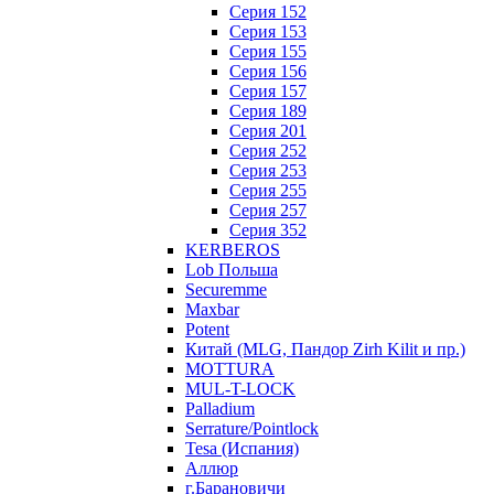
Серия 152
Серия 153
Серия 155
Серия 156
Серия 157
Серия 189
Серия 201
Серия 252
Серия 253
Серия 255
Серия 257
Серия 352
KERBEROS
Lob Польша
Securemme
Maxbar
Potent
Китай (MLG, Пандор Zirh Kilit и пр.)
MOTTURA
MUL-T-LOCK
Palladium
Serrature/Pointlock
Tesa (Испания)
Аллюр
г.Барановичи