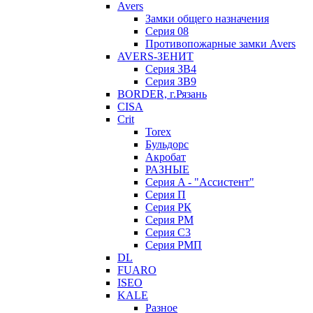
Avers
Замки общего назначения
Серия 08
Противопожарные замки Avers
AVERS-ЗЕНИТ
Серия ЗВ4
Серия ЗВ9
BORDER, г.Рязань
CISA
Crit
Torex
Бульдорс
Акробат
РАЗНЫЕ
Серия A - "Ассистент"
Серия П
Серия РК
Серия РМ
Серия С3
Серия РМП
DL
FUARO
ISEO
KALE
Разное