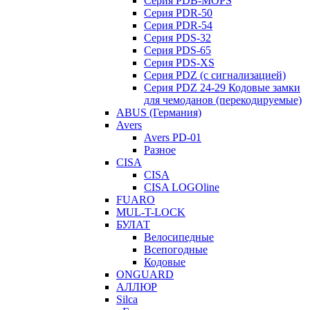
Серия PDB-MOPS
Серия PDR-50
Серия PDR-54
Серия PDS-32
Серия PDS-65
Серия PDS-XS
Серия PDZ (с сигнализацией)
Серия PDZ 24-29 Кодовые замки
для чемоданов (перекодируемые)
ABUS (Германия)
Avers
Avers PD-01
Разное
CISA
CISA
CISA LOGOline
FUARO
MUL-T-LOCK
БУЛАТ
Велосипедные
Всепогодные
Кодовые
ONGUARD
АЛЛЮР
Silca