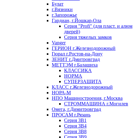
Булат
г.Вязники
г.Запорожье
Гардиан, г.Йошкар-Ола
Серия "Profi" (для пласт. и алюм
дверей)
Серия тяжелых замков
Vanger
ГЕРИОН г.Железнодорожный
Гюрал г.Ростов-на-Дону
ЗЕНИТ г.Дмитровград
МЕТТЭМ г.Балашиха
КЛАССИКА
НОРМА
СУПЕРЗАЩИТА
КЛАСС г.Железнодорожный
НОРА-М
НПО Машиностроения, г.Москва
СТРОММАШИНА г.Могилев
Омега, г.Димитровград
ПРОСАМ г.Рязань
Серия ЗВ1
Серия ЗВ4
Серия ЗВ8
Серия ЗВ9