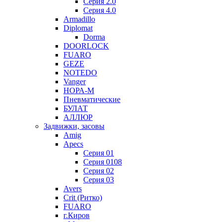
Серия 2.0
Серия 4.0
Armadillo
Diplomat
Dorma
DOORLOCK
FUARO
GEZE
NOTEDO
Vanger
НОРА-М
Пневматические
БУЛАТ
АЛЛЮР
Задвижки, засовы
Amig
Apecs
Серия 01
Серия 0108
Серия 02
Серия 03
Avers
Crit (Ритко)
FUARO
г.Киров