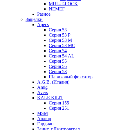
MUL-T-LOCK
NEMEF
Разное
Защелки
Apecs
Серия 53
Серия 53 P
Серия 53 М
Серия 53 МC
Серия 54
Серия 54 AL
Серия 55
Серия 56
Серия 58
Шариковый фиксатор
A.G.B. (Италия)
Amig
Avers
KALE KILIT
Серия 155
Серия 251
MSM
Аллюр
Гардиан
Зенит, г.Дмитровград