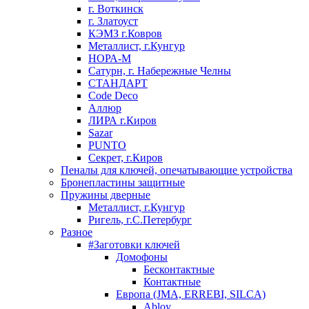
г. Воткинск
г. Златоуст
КЭМЗ г.Ковров
Металлист, г.Кунгур
НОРА-М
Сатурн, г. Набережные Челны
СТАНДАРТ
Code Deco
Аллюр
ЛИРА г.Киров
Sazar
PUNTO
Секрет, г.Киров
Пеналы для ключей, опечатывающие устройства
Бронепластины защитные
Пружины дверные
Металлист, г.Кунгур
Ригель, г.С.Петербург
Разное
#Заготовки ключей
Домофоны
Бесконтактные
Контактные
Европа (JMA, ERREBI, SILCA)
Abloy