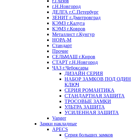
г.Глазов
г.Н.Новгород
ДЕЛГА г.С.Петербург
ЗЕНИТ г.Дмитровград
КЭМЗ г.Калуга
КЭМЗ г.Ковров
Металлист г.Кунгур
НОРА-М
Стандарт
Прочие
СЕЛЬМАШ г.Киров
СТАРТ г.Н.Новгород
ЧАЗ г.Чебоксары
ДИЗАЙН СЕРИЯ
НАБОР ЗАМКОВ ПОД ОДИН
КЛЮЧ
СЕРИЯ РОМАНТИКА
СТАНДАРТНАЯ ЗАЩИТА
ТРОСОВЫЕ ЗАМКИ
УЛЬТРА ЗАЩИТА
УСИЛЕННАЯ ЗАЩИТА
Vanger
Замки накладные
APECS
Серия больших замков