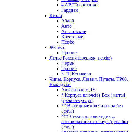
# АВТО оригинал
Гардиан
Китай
Аблой
Авто
Английские
Крестовые
Перфо
Железо
Прочие
Литье Россия (дверняк, перфо)
Пермь
Прочие
ЗТЛ, Конаково
Чипы. Корпуса. Лезвия. Пульты. TP00.
Выкидухи
Автоключи с ДУ
* Корпуса ключей ( Box ) китай
(цена без услуг)
** Выкидные ключи (цена без
услуг)
*** Лезвия для выкидных,
составных и"smart key" (цена без
услуг)