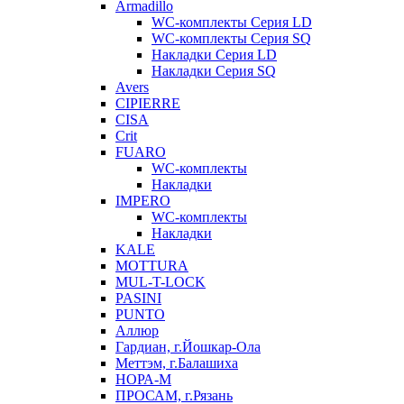
Armadillo
WC-комплекты Серия LD
WC-комплекты Серия SQ
Накладки Серия LD
Накладки Серия SQ
Avers
CIPIERRE
CISA
Crit
FUARO
WC-комплекты
Накладки
IMPERO
WC-комплекты
Накладки
KALE
MOTTURA
MUL-T-LOCK
PASINI
PUNTO
Аллюр
Гардиан, г.Йошкар-Ола
Меттэм, г.Балашиха
НОРА-М
ПРОСАМ, г.Рязань