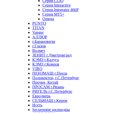
Серия CLIQ
Серия Interactive
Серия Integrator 466P
Серия MT5+
Omega
PUNTO
TITAN
Vanger
АЛЛЮР
г.Барановичи
г.Глазов
Волмет
ЗЕНИТ г.Дмитровград
КЭМЗ г.Калуга
КЭМЗ г.Ковров
VIRO
ПЕНЗМАШ г.Пенза
Поливектор, г.С.Петербург
Прочие, Китай
ПРОСАМ г.Рязань
РИГЕЛЬ г.С.Петербург
Евродверь
СЕЛЬМАШ г.Киров
Исеть
Securemme цилиндры