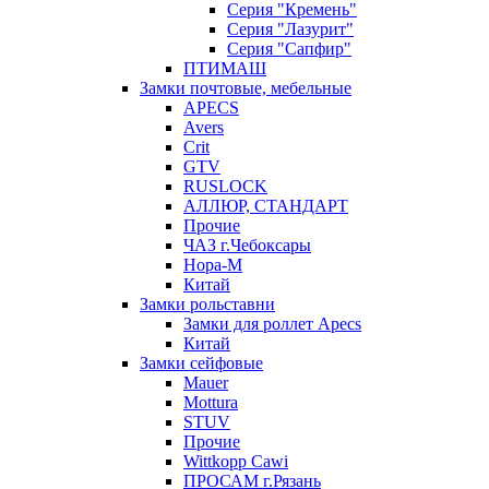
Серия "Кремень"
Серия "Лазурит"
Серия "Сапфир"
ПТИМАШ
Замки почтовые, мебельные
APECS
Avers
Crit
GTV
RUSLOCK
АЛЛЮР, СТАНДАРТ
Прочие
ЧАЗ г.Чебоксары
Нора-М
Китай
Замки рольставни
Замки для роллет Apecs
Китай
Замки сейфовые
Mauer
Mottura
STUV
Прочие
Wittkopp Cawi
ПРОСАМ г.Рязань