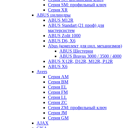
Серия SM: профильный ключ
Серия XR
ABUS цилиндры
ABUS M12R
ABUS Standart (21 проф) для
мастерсистем
ABUS Zolit 1000
ABUS D6, X6
Abus (комплект для цил. механизмов)
ABUS Шестерни
ABUS Bravus 3000 / 3500 / 4000
ABUS X12R, D12R, M12R, P12R
ABUS X6
Avers
Серия AM
Серия BM
Серия EL
Серия FM
Серия LL
Серия ZC
Серия ZM: профильный ключ
Серия JM
Серия GM
AJAX