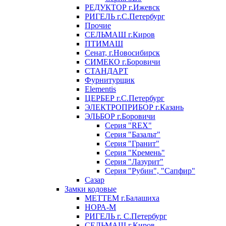
РЕДУКТОР г.Ижевск
РИГЕЛЬ г.С.Петербург
Прочие
СЕЛЬМАШ г.Киров
ПТИМАШ
Сенат, г.Новосибирск
СИМЕКО г.Боровичи
СТАНДАРТ
Фурнитурщик
Elementis
ЦЕРБЕР г.С.Петербург
ЭЛЕКТРОПРИБОР г.Казань
ЭЛЬБОР г.Боровичи
Серия "REX"
Серия "Базальт"
Серия "Гранит"
Серия "Кремень"
Серия "Лазурит"
Серия "Рубин", "Сапфир"
Сазар
Замки кодовые
МЕТТЕМ г.Балашиха
НОРА-М
РИГЕЛЬ г. С.Петербург
СЕЛЬМАШ г.Киров