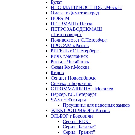
Булат
НПО МАШИНОСТ-ИЯ, г.Москва
Омега, г.Димитровград
НОРА-М
ПЕНЗМАШ г.Пенза
ПЕТРОЗАВОДСКМАШ
г.Петрозаводск
Поливектор, г.С.Петербург
ПРОСАМ г.Рязань
РИГЕЛЬ г.С.Петербург
РИФ, г.Челябинск
Роста, г.Челябинск
Сезам-Ко г.Москва
Киров
Сенат, г.Новосибирск
Симеко, г.Боровичи
СТРОММАШИНА г.Могилев
Цербер, г.С.Петербург
ЧАЗ г.Чебоксары
Проушины для навесных замков
ЭЛЕКТРОПРИБОР г.Казань
ЭЛЬБОР г.Боровичи
Серия "REX"
Серия "Базальт"
Серия "Гранит"