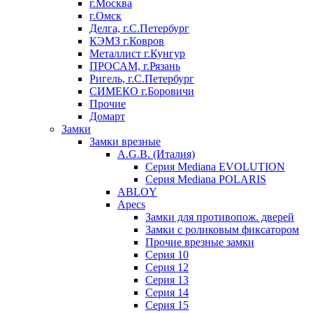
г.Москва
г.Омск
Делга, г.С.Петербург
КЭМЗ г.Ковров
Металлист г.Кунгур
ПРОСАМ, г.Рязань
Ригель, г.С.Петербург
СИМЕКО г.Боровичи
Прочие
Домарт
Замки
Замки врезные
A.G.B. (Италия)
Серия Mediana EVOLUTION
Серия Mediana POLARIS
ABLOY
Apecs
Замки для противопож. дверей
Замки с роликовым фиксатором
Прочие врезные замки
Серия 10
Серия 12
Серия 13
Серия 14
Серия 15