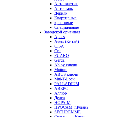
Автопластик
Автосталь
Дерняк
Квартирные
крестовые
Специальные
Заводской оригинал
Apecs
Avers (Китай)
CISA
Crit
FUARO
Gerda
Abloy ключи
Mottura
ABUS ключи
Mul-T-Lock
PALLADIUM
АВЕРС
Аллюр
Делга
НОРА-М
ПРОСАМ, г.Рязань
SECUREMME
Сельмаш, г.Киров