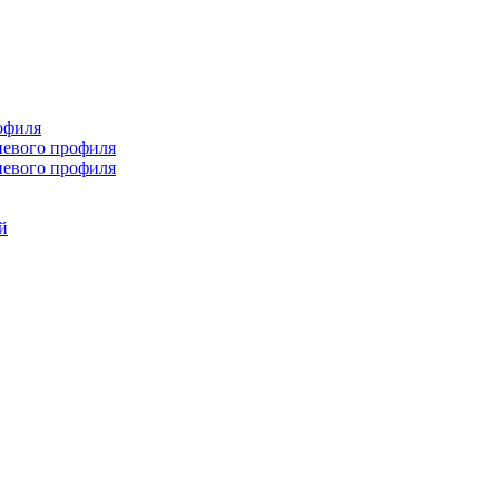
офиля
иевого профиля
иевого профиля
й