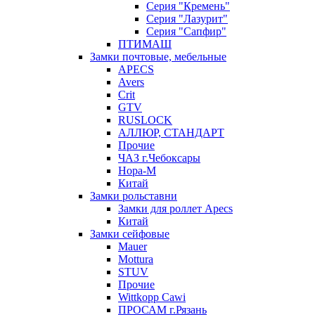
Серия "Кремень"
Серия "Лазурит"
Серия "Сапфир"
ПТИМАШ
Замки почтовые, мебельные
APECS
Avers
Crit
GTV
RUSLOCK
АЛЛЮР, СТАНДАРТ
Прочие
ЧАЗ г.Чебоксары
Нора-М
Китай
Замки рольставни
Замки для роллет Apecs
Китай
Замки сейфовые
Mauer
Mottura
STUV
Прочие
Wittkopp Cawi
ПРОСАМ г.Рязань