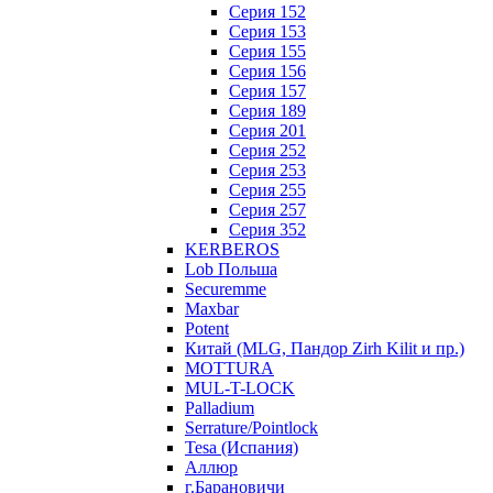
Серия 152
Серия 153
Серия 155
Серия 156
Серия 157
Серия 189
Серия 201
Серия 252
Серия 253
Серия 255
Серия 257
Серия 352
KERBEROS
Lob Польша
Securemme
Maxbar
Potent
Китай (MLG, Пандор Zirh Kilit и пр.)
MOTTURA
MUL-T-LOCK
Palladium
Serrature/Pointlock
Tesa (Испания)
Аллюр
г.Барановичи