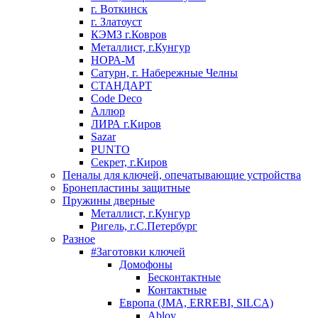
г. Воткинск
г. Златоуст
КЭМЗ г.Ковров
Металлист, г.Кунгур
НОРА-М
Сатурн, г. Набережные Челны
СТАНДАРТ
Code Deco
Аллюр
ЛИРА г.Киров
Sazar
PUNTO
Секрет, г.Киров
Пеналы для ключей, опечатывающие устройства
Бронепластины защитные
Пружины дверные
Металлист, г.Кунгур
Ригель, г.С.Петербург
Разное
#Заготовки ключей
Домофоны
Бесконтактные
Контактные
Европа (JMA, ERREBI, SILCA)
Abloy