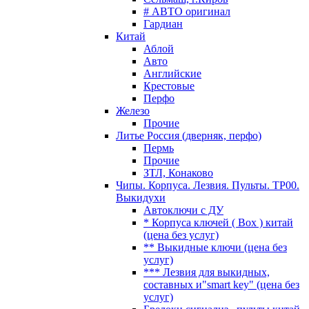
# АВТО оригинал
Гардиан
Китай
Аблой
Авто
Английские
Крестовые
Перфо
Железо
Прочие
Литье Россия (дверняк, перфо)
Пермь
Прочие
ЗТЛ, Конаково
Чипы. Корпуса. Лезвия. Пульты. TP00.
Выкидухи
Автоключи с ДУ
* Корпуса ключей ( Box ) китай
(цена без услуг)
** Выкидные ключи (цена без
услуг)
*** Лезвия для выкидных,
составных и"smart key" (цена без
услуг)