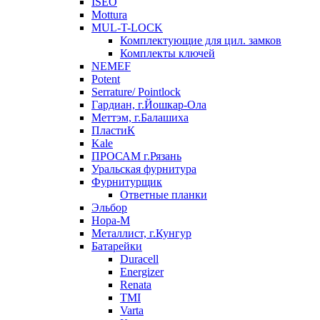
ISEO
Mottura
MUL-T-LOCK
Комплектующие для цил. замков
Комплекты ключей
NEMEF
Potent
Serrature/ Pointlock
Гардиан, г.Йошкар-Ола
Меттэм, г.Балашиха
ПластиК
Kale
ПРОСАМ г.Рязань
Уральская фурнитура
Фурнитурщик
Ответные планки
Эльбор
Нора-М
Металлист, г.Кунгур
Батарейки
Duracell
Energizer
Renata
TMI
Varta