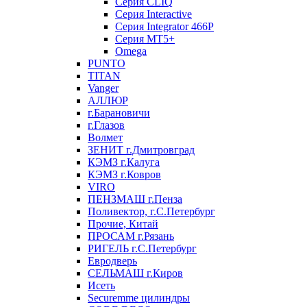
Серия CLIQ
Серия Interactive
Серия Integrator 466P
Серия MT5+
Omega
PUNTO
TITAN
Vanger
АЛЛЮР
г.Барановичи
г.Глазов
Волмет
ЗЕНИТ г.Дмитровград
КЭМЗ г.Калуга
КЭМЗ г.Ковров
VIRO
ПЕНЗМАШ г.Пенза
Поливектор, г.С.Петербург
Прочие, Китай
ПРОСАМ г.Рязань
РИГЕЛЬ г.С.Петербург
Евродверь
СЕЛЬМАШ г.Киров
Исеть
Securemme цилиндры