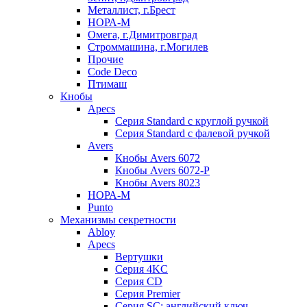
Металлист, г.Брест
НОРА-М
Омега, г.Димитровград
Строммашина, г.Могилев
Прочие
Code Deco
Птимаш
Кнобы
Apecs
Серия Standard с круглой ручкой
Серия Standard с фалевой ручкой
Avers
Кнобы Avers 6072
Кнобы Avers 6072-P
Кнобы Avers 8023
НОРА-М
Punto
Механизмы секретности
Abloy
Apecs
Вертушки
Серия 4KC
Серия CD
Серия Premier
Серия SC: английский ключ