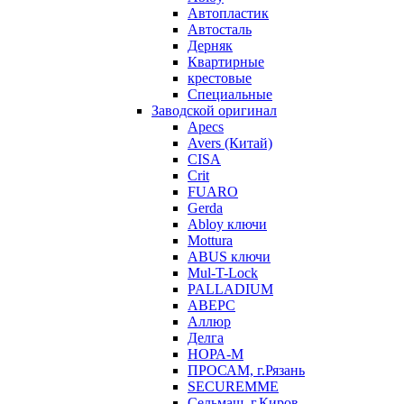
Автопластик
Автосталь
Дерняк
Квартирные
крестовые
Специальные
Заводской оригинал
Apecs
Avers (Китай)
CISA
Crit
FUARO
Gerda
Abloy ключи
Mottura
ABUS ключи
Mul-T-Lock
PALLADIUM
АВЕРС
Аллюр
Делга
НОРА-М
ПРОСАМ, г.Рязань
SECUREMME
Сельмаш, г.Киров