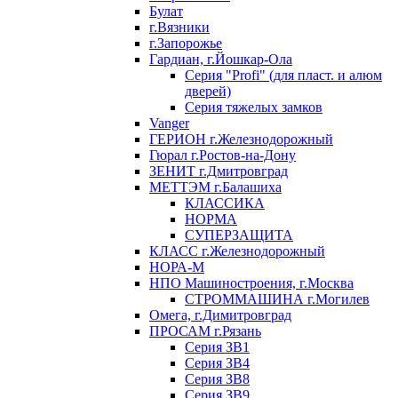
Булат
г.Вязники
г.Запорожье
Гардиан, г.Йошкар-Ола
Серия "Profi" (для пласт. и алюм
дверей)
Серия тяжелых замков
Vanger
ГЕРИОН г.Железнодорожный
Гюрал г.Ростов-на-Дону
ЗЕНИТ г.Дмитровград
МЕТТЭМ г.Балашиха
КЛАССИКА
НОРМА
СУПЕРЗАЩИТА
КЛАСС г.Железнодорожный
НОРА-М
НПО Машиностроения, г.Москва
СТРОММАШИНА г.Могилев
Омега, г.Димитровград
ПРОСАМ г.Рязань
Серия ЗВ1
Серия ЗВ4
Серия ЗВ8
Серия ЗВ9