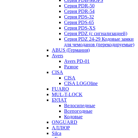
Серия PDB-MOPS
Серия PDR-50
Серия PDR-54
Серия PDS-32
Серия PDS-65
Серия PDS-XS
Серия PDZ (с сигнализацией)
Серия PDZ 24-29 Кодовые замки
для чемоданов (перекодируемые)
ABUS (Германия)
Avers
Avers PD-01
Разное
CISA
CISA
CISA LOGOline
FUARO
MUL-T-LOCK
БУЛАТ
Велосипедные
Всепогодные
Кодовые
ONGUARD
АЛЛЮР
Silca