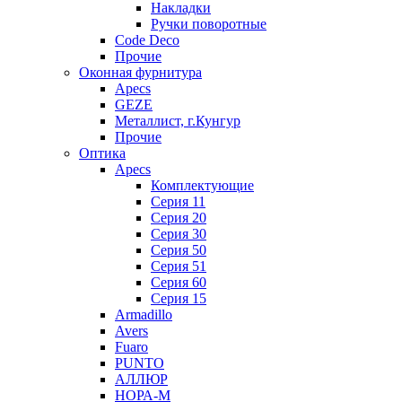
Накладки
Ручки поворотные
Code Deco
Прочие
Оконная фурнитура
Apecs
GEZE
Металлист, г.Кунгур
Прочие
Оптика
Apecs
Комплектующие
Серия 11
Серия 20
Серия 30
Серия 50
Серия 51
Серия 60
Серия 15
Armadillo
Avers
Fuaro
PUNTO
АЛЛЮР
НОРА-М