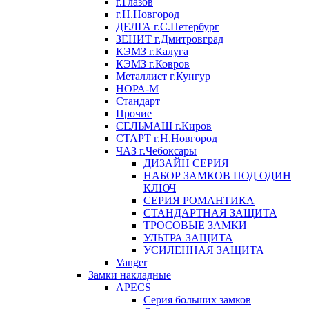
г.Глазов
г.Н.Новгород
ДЕЛГА г.С.Петербург
ЗЕНИТ г.Дмитровград
КЭМЗ г.Калуга
КЭМЗ г.Ковров
Металлист г.Кунгур
НОРА-М
Стандарт
Прочие
СЕЛЬМАШ г.Киров
СТАРТ г.Н.Новгород
ЧАЗ г.Чебоксары
ДИЗАЙН СЕРИЯ
НАБОР ЗАМКОВ ПОД ОДИН
КЛЮЧ
СЕРИЯ РОМАНТИКА
СТАНДАРТНАЯ ЗАЩИТА
ТРОСОВЫЕ ЗАМКИ
УЛЬТРА ЗАЩИТА
УСИЛЕННАЯ ЗАЩИТА
Vanger
Замки накладные
APECS
Серия больших замков