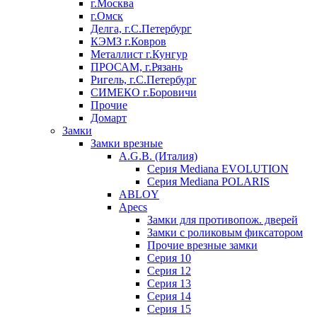
г.Москва
г.Омск
Делга, г.С.Петербург
КЭМЗ г.Ковров
Металлист г.Кунгур
ПРОСАМ, г.Рязань
Ригель, г.С.Петербург
СИМЕКО г.Боровичи
Прочие
Домарт
Замки
Замки врезные
A.G.B. (Италия)
Серия Mediana EVOLUTION
Серия Mediana POLARIS
ABLOY
Apecs
Замки для противопож. дверей
Замки с роликовым фиксатором
Прочие врезные замки
Серия 10
Серия 12
Серия 13
Серия 14
Серия 15