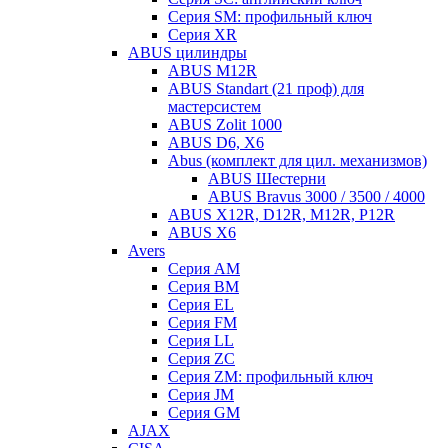
Серия SM: профильный ключ
Серия XR
ABUS цилиндры
ABUS M12R
ABUS Standart (21 проф) для
мастерсистем
ABUS Zolit 1000
ABUS D6, X6
Abus (комплект для цил. механизмов)
ABUS Шестерни
ABUS Bravus 3000 / 3500 / 4000
ABUS X12R, D12R, M12R, P12R
ABUS X6
Avers
Серия AM
Серия BM
Серия EL
Серия FM
Серия LL
Серия ZC
Серия ZM: профильный ключ
Серия JM
Серия GM
AJAX