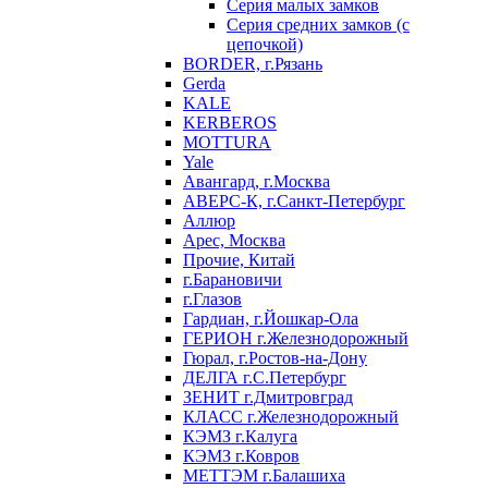
Серия малых замков
Серия средних замков (с
цепочкой)
BORDER, г.Рязань
Gerda
KALE
KERBEROS
MOTTURA
Yale
Авангард, г.Москва
АВЕРС-К, г.Санкт-Петербург
Аллюр
Арес, Москва
Прочие, Китай
г.Барановичи
г.Глазов
Гардиан, г.Йошкар-Ола
ГЕРИОН г.Железнодорожный
Гюрал, г.Ростов-на-Дону
ДЕЛГА г.С.Петербург
ЗЕНИТ г.Дмитровград
КЛАСС г.Железнодорожный
КЭМЗ г.Калуга
КЭМЗ г.Ковров
МЕТТЭМ г.Балашиха