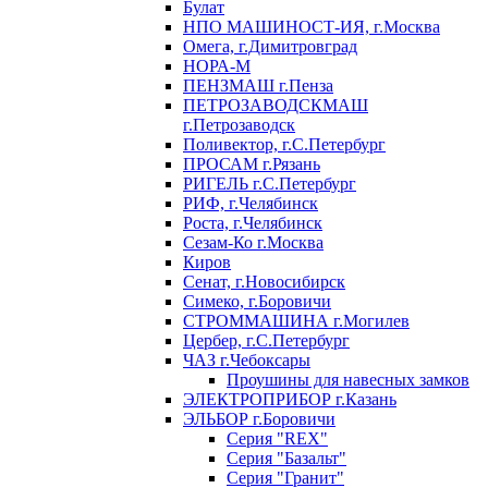
Булат
НПО МАШИНОСТ-ИЯ, г.Москва
Омега, г.Димитровград
НОРА-М
ПЕНЗМАШ г.Пенза
ПЕТРОЗАВОДСКМАШ
г.Петрозаводск
Поливектор, г.С.Петербург
ПРОСАМ г.Рязань
РИГЕЛЬ г.С.Петербург
РИФ, г.Челябинск
Роста, г.Челябинск
Сезам-Ко г.Москва
Киров
Сенат, г.Новосибирск
Симеко, г.Боровичи
СТРОММАШИНА г.Могилев
Цербер, г.С.Петербург
ЧАЗ г.Чебоксары
Проушины для навесных замков
ЭЛЕКТРОПРИБОР г.Казань
ЭЛЬБОР г.Боровичи
Серия "REX"
Серия "Базальт"
Серия "Гранит"