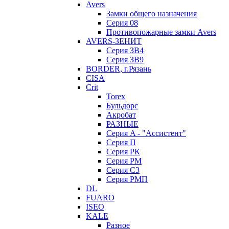
Avers
Замки общего назначения
Серия 08
Противопожарные замки Avers
AVERS-ЗЕНИТ
Серия ЗВ4
Серия ЗВ9
BORDER, г.Рязань
CISA
Crit
Torex
Бульдорс
Акробат
РАЗНЫЕ
Серия A - "Ассистент"
Серия П
Серия РК
Серия РМ
Серия С3
Серия РМП
DL
FUARO
ISEO
KALE
Разное