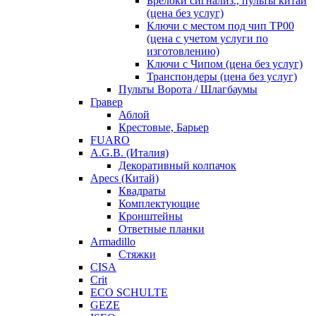
Брелоки сигнализ., пульты китай
(цена без услуг)
Ключи с местом под чип TP00
(цена с учетом услуги по
изготовлению)
Ключи с Чипом (цена без услуг)
Транспондеры (цена без услуг)
Пульты Ворота / Шлагбаумы
Гравер
Аблой
Крестовые, Барьер
FUARO
A.G.B. (Италия)
Декоративный колпачок
Apecs (Китай)
Квадраты
Комплектующие
Кронштейны
Ответные планки
Armadillo
Стяжки
CISA
Crit
ECO SCHULTE
GEZE