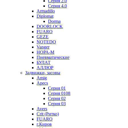
Серия 2.0
Серия 4.0
Armadillo
Diplomat
Dorma
DOORLOCK
FUARO
GEZE
NOTEDO
Vanger
НОРА-М
Пневматические
БУЛАТ
АЛЛЮР
Задвижки, засовы
Amig
Apecs
Серия 01
Серия 0108
Серия 02
Серия 03
Avers
Crit (Ритко)
FUARO
г.Киров