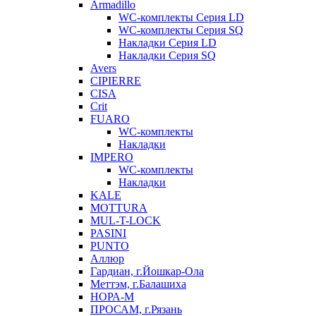
Armadillo
WC-комплекты Серия LD
WC-комплекты Серия SQ
Накладки Серия LD
Накладки Серия SQ
Avers
CIPIERRE
CISA
Crit
FUARO
WC-комплекты
Накладки
IMPERO
WC-комплекты
Накладки
KALE
MOTTURA
MUL-T-LOCK
PASINI
PUNTO
Аллюр
Гардиан, г.Йошкар-Ола
Меттэм, г.Балашиха
НОРА-М
ПРОСАМ, г.Рязань