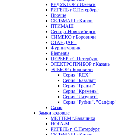
РЕДУКТОР г.Ижевск
РИГЕЛЬ г.С.Петербург
Прочие
СЕЛЬМАШ г.Киров
ПТИМАШ
Сенат, г.Новосибирск
СИМЕКО г.Боровичи
СТАНДАРТ
Фурнитурщик
Elementis
ЦЕРБЕР г.С.Петербург
ЭЛЕКТРОПРИБОР г.Казань
ЭЛЬБОР г.Боровичи
Серия "REX"
Серия "Базальт"
Серия "Гранит"
Серия "Кремень"
Серия "Лазурит"
Серия "Рубин", "Сапфир"
Сазар
Замки кодовые
МЕТТЕМ г.Балашиха
НОРА-М
РИГЕЛЬ г. С.Петербург
СЕЛЬМАШ г.Киров