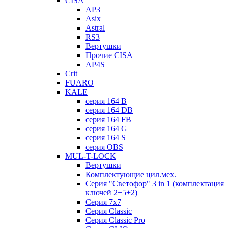
CISA
AP3
Asix
Astral
RS3
Вертушки
Прочие CISA
AP4S
Crit
FUARO
KALE
серия 164 B
серия 164 DB
серия 164 FB
серия 164 G
серия 164 S
серия OBS
MUL-T-LOCK
Вертушки
Комплектующие цил.мех.
Серия "Светофор" 3 in 1 (комплектация
ключей 2+5+2)
Серия 7х7
Серия Classic
Серия Classic Pro