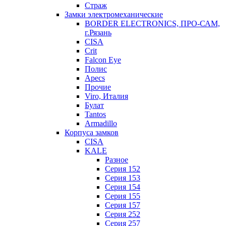
Страж
Замки электромеханические
BORDER ELECTRONICS, ПРО-САМ,
г.Рязань
CISA
Crit
Falcon Eye
Полис
Apecs
Прочие
Viro, Италия
Булат
Tantos
Armadillo
Корпуса замков
CISA
KALE
Разное
Серия 152
Серия 153
Серия 154
Серия 155
Серия 157
Серия 252
Серия 257