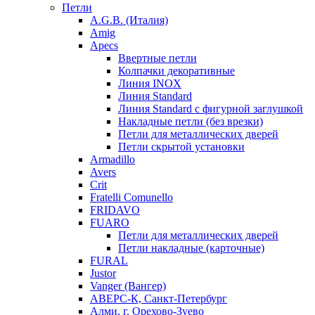
Петли
A.G.B. (Италия)
Amig
Apecs
Ввертные петли
Колпачки декоративные
Линия INOX
Линия Standard
Линия Standard с фигурной заглушкой
Накладные петли (без врезки)
Петли для металлических дверей
Петли скрытой установки
Armadillo
Avers
Crit
Fratelli Comunello
FRIDAVO
FUARO
Петли для металлических дверей
Петли накладные (карточные)
FURAL
Justor
Vanger (Вангер)
АВЕРС-К, Санкт-Петербург
Алми, г. Орехово-Зуево