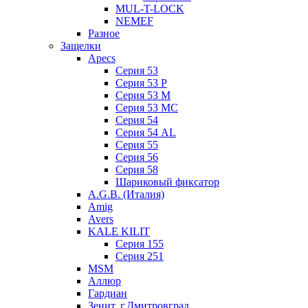
MUL-T-LOCK
NEMEF
Разное
Защелки
Apecs
Серия 53
Серия 53 P
Серия 53 М
Серия 53 МC
Серия 54
Серия 54 AL
Серия 55
Серия 56
Серия 58
Шариковый фиксатор
A.G.B. (Италия)
Amig
Avers
KALE KILIT
Серия 155
Серия 251
MSM
Аллюр
Гардиан
Зенит, г.Дмитровград