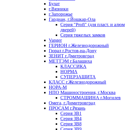
Булат
г.Вязники
г.Запорожье
Гардиан, г.Йошкар-Ола
Серия "Profi" (для пласт. и алюм
дверей)
Серия тяжелых замков
Vanger
ГЕРИОН г.Железнодорожный
Гюрал г.Ростов-на-Дону
ЗЕНИТ г.Дмитровград
МЕТТЭМ г.Балашиха
КЛАССИКА
НОРМА
СУПЕРЗАЩИТА
КЛАСС г.Железнодорожный
НОРА-М
НПО Машиностроения, г.Москва
СТРОММАШИНА г.Могилев
Омега, г.Димитровград
ПРОСАМ г.Рязань
Серия ЗВ1
Серия ЗВ4
Серия ЗВ8
Серия ЗВ9