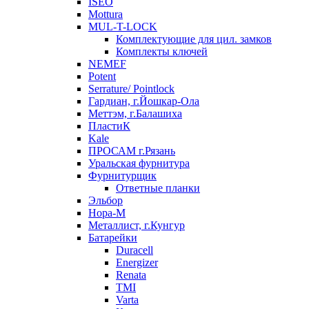
ISEO
Mottura
MUL-T-LOCK
Комплектующие для цил. замков
Комплекты ключей
NEMEF
Potent
Serrature/ Pointlock
Гардиан, г.Йошкар-Ола
Меттэм, г.Балашиха
ПластиК
Kale
ПРОСАМ г.Рязань
Уральская фурнитура
Фурнитурщик
Ответные планки
Эльбор
Нора-М
Металлист, г.Кунгур
Батарейки
Duracell
Energizer
Renata
TMI
Varta