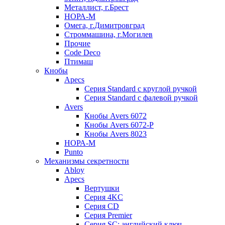
Металлист, г.Брест
НОРА-М
Омега, г.Димитровград
Строммашина, г.Могилев
Прочие
Code Deco
Птимаш
Кнобы
Apecs
Серия Standard с круглой ручкой
Серия Standard с фалевой ручкой
Avers
Кнобы Avers 6072
Кнобы Avers 6072-P
Кнобы Avers 8023
НОРА-М
Punto
Механизмы секретности
Abloy
Apecs
Вертушки
Серия 4KC
Серия CD
Серия Premier
Серия SC: английский ключ