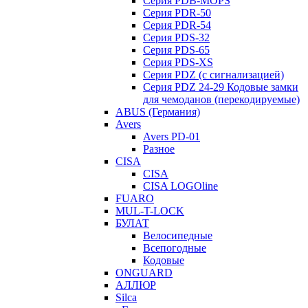
Серия PDB-MOPS
Серия PDR-50
Серия PDR-54
Серия PDS-32
Серия PDS-65
Серия PDS-XS
Серия PDZ (с сигнализацией)
Серия PDZ 24-29 Кодовые замки
для чемоданов (перекодируемые)
ABUS (Германия)
Avers
Avers PD-01
Разное
CISA
CISA
CISA LOGOline
FUARO
MUL-T-LOCK
БУЛАТ
Велосипедные
Всепогодные
Кодовые
ONGUARD
АЛЛЮР
Silca