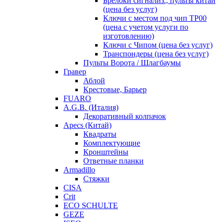
Брелоки сигнализ., пульты китай
(цена без услуг)
Ключи с местом под чип TP00
(цена с учетом услуги по
изготовлению)
Ключи с Чипом (цена без услуг)
Транспондеры (цена без услуг)
Пульты Ворота / Шлагбаумы
Гравер
Аблой
Крестовые, Барьер
FUARO
A.G.B. (Италия)
Декоративный колпачок
Apecs (Китай)
Квадраты
Комплектующие
Кронштейны
Ответные планки
Armadillo
Стяжки
CISA
Crit
ECO SCHULTE
GEZE