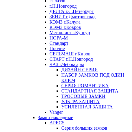
г.Глазов
г.Н.Новгород
ДЕЛГА г.С.Петербург
ЗЕНИТ г.Дмитровград
КЭМЗ г.Калуга
КЭМЗ г.Ковров
Металлист г.Кунгур
НОРА-М
Стандарт
Прочие
СЕЛЬМАШ г.Киров
СТАРТ г.Н.Новгород
ЧАЗ г.Чебоксары
ДИЗАЙН СЕРИЯ
НАБОР ЗАМКОВ ПОД ОДИН
КЛЮЧ
СЕРИЯ РОМАНТИКА
СТАНДАРТНАЯ ЗАЩИТА
ТРОСОВЫЕ ЗАМКИ
УЛЬТРА ЗАЩИТА
УСИЛЕННАЯ ЗАЩИТА
Vanger
Замки накладные
APECS
Серия больших замков