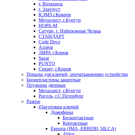
г. Воткинск
г. Златоуст
КЭМЗ г.Ковров
Металлист, г.Кунгур
НОРА-М
Сатурн, г. Набережные Челны
СТАНДАРТ
Code Deco
Аллюр
ЛИРА г.Киров
Sazar
PUNTO
Секрет, г.Киров
Пеналы для ключей, опечатывающие устройства
Бронепластины защитные
Пружины дверные
Металлист, г.Кунгур
Ригель, г.С.Петербург
Разное
#Заготовки ключей
Домофоны
Бесконтактные
Контактные
Европа (JMA, ERREBI, SILCA)
Abloy