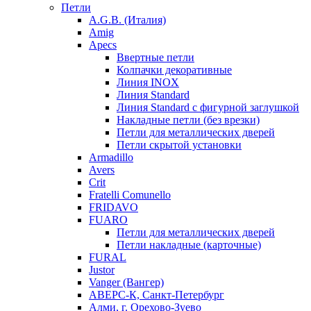
Петли
A.G.B. (Италия)
Amig
Apecs
Ввертные петли
Колпачки декоративные
Линия INOX
Линия Standard
Линия Standard с фигурной заглушкой
Накладные петли (без врезки)
Петли для металлических дверей
Петли скрытой установки
Armadillo
Avers
Crit
Fratelli Comunello
FRIDAVO
FUARO
Петли для металлических дверей
Петли накладные (карточные)
FURAL
Justor
Vanger (Вангер)
АВЕРС-К, Санкт-Петербург
Алми, г. Орехово-Зуево