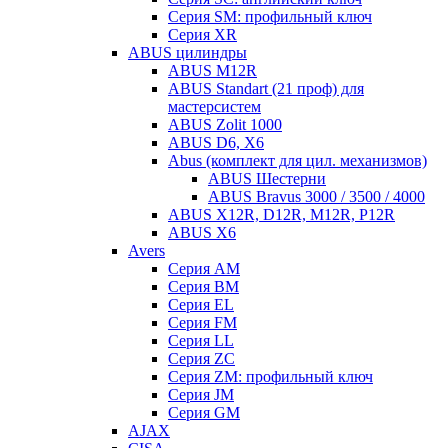
Серия SM: профильный ключ
Серия XR
ABUS цилиндры
ABUS M12R
ABUS Standart (21 проф) для
мастерсистем
ABUS Zolit 1000
ABUS D6, X6
Abus (комплект для цил. механизмов)
ABUS Шестерни
ABUS Bravus 3000 / 3500 / 4000
ABUS X12R, D12R, M12R, P12R
ABUS X6
Avers
Серия AM
Серия BM
Серия EL
Серия FM
Серия LL
Серия ZC
Серия ZM: профильный ключ
Серия JM
Серия GM
AJAX