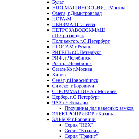
Булат
НПО МАШИНОСТ-ИЯ, г.Москва
Омега, г.Димитровград
НОРА-М
ПЕНЗМАШ г.Пенза
ПЕТРОЗАВОДСКМАШ
г.Петрозаводск
Поливектор, г.С.Петербург
ПРОСАМ г.Рязань
РИГЕЛЬ г.С.Петербург
РИФ, г.Челябинск
Роста, г.Челябинск
Сезам-Ко г.Москва
Киров
Сенат, г.Новосибирск
Симеко, г.Боровичи
СТРОММАШИНА г.Могилев
Цербер, г.С.Петербург
ЧАЗ г.Чебоксары
Проушины для навесных замков
ЭЛЕКТРОПРИБОР г.Казань
ЭЛЬБОР г.Боровичи
Серия "REX"
Серия "Базальт"
Серия "Гранит"