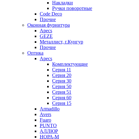
Накладки
Ручки поворотные
Code Deco
Прочие
Оконная фурнитура
Apecs
GEZE
Металлист, г.Кунгур
Прочие
Оптика
Apecs
Комплектующие
Серия 11
Серия 20
Серия 30
Серия 50
Серия 51
Серия 60
Серия 15
Armadillo
Avers
Fuaro
PUNTO
АЛЛЮР
НОРА-М