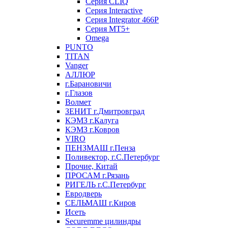
Серия CLIQ
Серия Interactive
Серия Integrator 466P
Серия MT5+
Omega
PUNTO
TITAN
Vanger
АЛЛЮР
г.Барановичи
г.Глазов
Волмет
ЗЕНИТ г.Дмитровград
КЭМЗ г.Калуга
КЭМЗ г.Ковров
VIRO
ПЕНЗМАШ г.Пенза
Поливектор, г.С.Петербург
Прочие, Китай
ПРОСАМ г.Рязань
РИГЕЛЬ г.С.Петербург
Евродверь
СЕЛЬМАШ г.Киров
Исеть
Securemme цилиндры