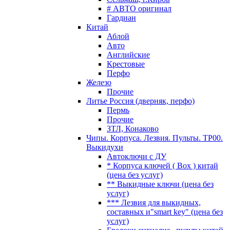
# АВТО оригинал
Гардиан
Китай
Аблой
Авто
Английские
Крестовые
Перфо
Железо
Прочие
Литье Россия (дверняк, перфо)
Пермь
Прочие
ЗТЛ, Конаково
Чипы. Корпуса. Лезвия. Пульты. TP00.
Выкидухи
Автоключи с ДУ
* Корпуса ключей ( Box ) китай
(цена без услуг)
** Выкидные ключи (цена без
услуг)
*** Лезвия для выкидных,
составных и"smart key" (цена без
услуг)