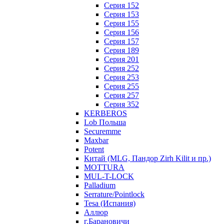
Серия 152
Серия 153
Серия 155
Серия 156
Серия 157
Серия 189
Серия 201
Серия 252
Серия 253
Серия 255
Серия 257
Серия 352
KERBEROS
Lob Польша
Securemme
Maxbar
Potent
Китай (MLG, Пандор Zirh Kilit и пр.)
MOTTURA
MUL-T-LOCK
Palladium
Serrature/Pointlock
Tesa (Испания)
Аллюр
г.Барановичи