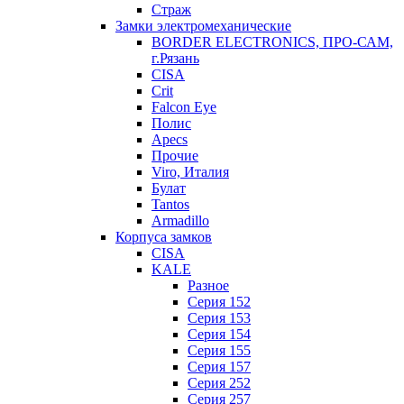
Страж
Замки электромеханические
BORDER ELECTRONICS, ПРО-САМ,
г.Рязань
CISA
Crit
Falcon Eye
Полис
Apecs
Прочие
Viro, Италия
Булат
Tantos
Armadillo
Корпуса замков
CISA
KALE
Разное
Серия 152
Серия 153
Серия 154
Серия 155
Серия 157
Серия 252
Серия 257