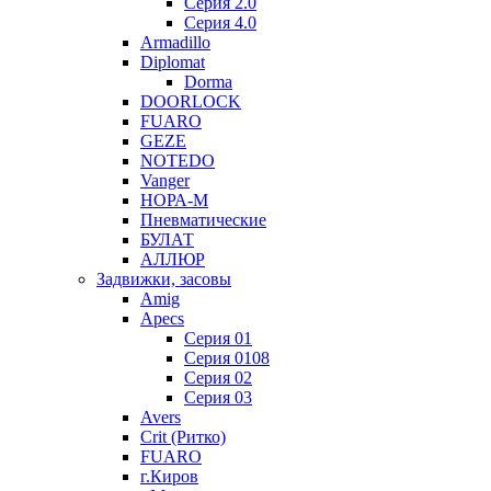
Серия 2.0
Серия 4.0
Armadillo
Diplomat
Dorma
DOORLOCK
FUARO
GEZE
NOTEDO
Vanger
НОРА-М
Пневматические
БУЛАТ
АЛЛЮР
Задвижки, засовы
Amig
Apecs
Серия 01
Серия 0108
Серия 02
Серия 03
Avers
Crit (Ритко)
FUARO
г.Киров