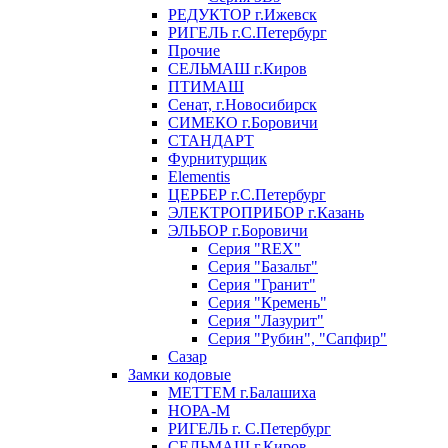
РЕДУКТОР г.Ижевск
РИГЕЛЬ г.С.Петербург
Прочие
СЕЛЬМАШ г.Киров
ПТИМАШ
Сенат, г.Новосибирск
СИМЕКО г.Боровичи
СТАНДАРТ
Фурнитурщик
Elementis
ЦЕРБЕР г.С.Петербург
ЭЛЕКТРОПРИБОР г.Казань
ЭЛЬБОР г.Боровичи
Серия "REX"
Серия "Базальт"
Серия "Гранит"
Серия "Кремень"
Серия "Лазурит"
Серия "Рубин", "Сапфир"
Сазар
Замки кодовые
МЕТТЕМ г.Балашиха
НОРА-М
РИГЕЛЬ г. С.Петербург
СЕЛЬМАШ г.Киров