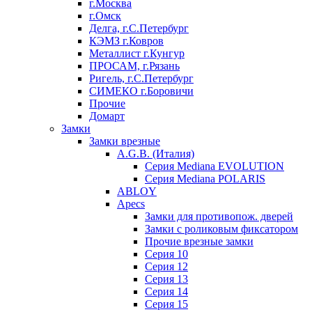
г.Москва
г.Омск
Делга, г.С.Петербург
КЭМЗ г.Ковров
Металлист г.Кунгур
ПРОСАМ, г.Рязань
Ригель, г.С.Петербург
СИМЕКО г.Боровичи
Прочие
Домарт
Замки
Замки врезные
A.G.B. (Италия)
Серия Mediana EVOLUTION
Серия Mediana POLARIS
ABLOY
Apecs
Замки для противопож. дверей
Замки с роликовым фиксатором
Прочие врезные замки
Серия 10
Серия 12
Серия 13
Серия 14
Серия 15