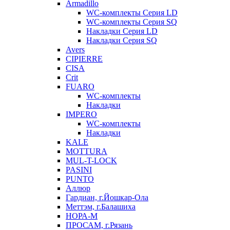
Armadillo
WC-комплекты Серия LD
WC-комплекты Серия SQ
Накладки Серия LD
Накладки Серия SQ
Avers
CIPIERRE
CISA
Crit
FUARO
WC-комплекты
Накладки
IMPERO
WC-комплекты
Накладки
KALE
MOTTURA
MUL-T-LOCK
PASINI
PUNTO
Аллюр
Гардиан, г.Йошкар-Ола
Меттэм, г.Балашиха
НОРА-М
ПРОСАМ, г.Рязань