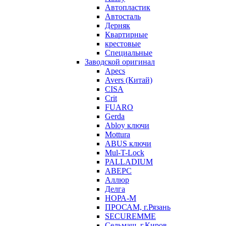
Автопластик
Автосталь
Дерняк
Квартирные
крестовые
Специальные
Заводской оригинал
Apecs
Avers (Китай)
CISA
Crit
FUARO
Gerda
Abloy ключи
Mottura
ABUS ключи
Mul-T-Lock
PALLADIUM
АВЕРС
Аллюр
Делга
НОРА-М
ПРОСАМ, г.Рязань
SECUREMME
Сельмаш, г.Киров