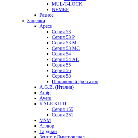
MUL-T-LOCK
NEMEF
Разное
Защелки
Apecs
Серия 53
Серия 53 P
Серия 53 М
Серия 53 МC
Серия 54
Серия 54 AL
Серия 55
Серия 56
Серия 58
Шариковый фиксатор
A.G.B. (Италия)
Amig
Avers
KALE KILIT
Серия 155
Серия 251
MSM
Аллюр
Гардиан
Зенит, г.Дмитровград