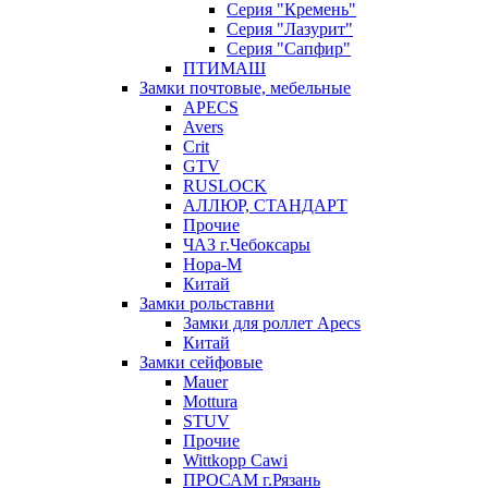
Серия "Кремень"
Серия "Лазурит"
Серия "Сапфир"
ПТИМАШ
Замки почтовые, мебельные
APECS
Avers
Crit
GTV
RUSLOCK
АЛЛЮР, СТАНДАРТ
Прочие
ЧАЗ г.Чебоксары
Нора-М
Китай
Замки рольставни
Замки для роллет Apecs
Китай
Замки сейфовые
Mauer
Mottura
STUV
Прочие
Wittkopp Cawi
ПРОСАМ г.Рязань