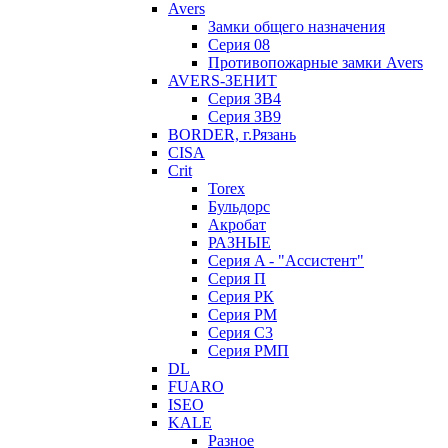
Avers
Замки общего назначения
Серия 08
Противопожарные замки Avers
AVERS-ЗЕНИТ
Серия ЗВ4
Серия ЗВ9
BORDER, г.Рязань
CISA
Crit
Torex
Бульдорс
Акробат
РАЗНЫЕ
Серия A - "Ассистент"
Серия П
Серия РК
Серия РМ
Серия С3
Серия РМП
DL
FUARO
ISEO
KALE
Разное