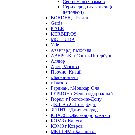
Серия малых замков
Серия средних замков (с
цепочкой)
BORDER, г.Рязань
Gerda
KALE
KERBEROS
MOTTURA
Yale
Авангард, г.Москва
АВЕРС-К, г.Санкт-Петербург
Аллюр
Арес, Москва
Прочие, Китай
г.Барановичи
г.Глазов
Гардиан, г.Йошкар-Ола
ГЕРИОН г.Железнодорожный
Гюрал, г.Ростов-на-Дону
ДЕЛГА г.С.Петербург
ЗЕНИТ г.Дмитровград
КЛАСС г.Железнодорожный
КЭМЗ г.Калуга
КЭМЗ г.Ковров
МЕТТЭМ г.Балашиха