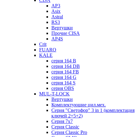
CISA
AP3
Asix
Astral
RS3
Вертушки
Прочие CISA
AP4S
Crit
FUARO
KALE
серия 164 B
серия 164 DB
серия 164 FB
серия 164 G
серия 164 S
серия OBS
MUL-T-LOCK
Вертушки
Комплектующие цил.мех.
Серия "Светофор" 3 in 1 (комплектация
ключей 2+5+2)
Серия 7х7
Серия Classic
Серия Classic Pro