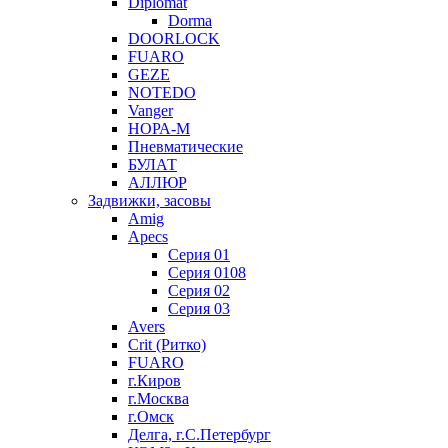
Diplomat
Dorma
DOORLOCK
FUARO
GEZE
NOTEDO
Vanger
НОРА-М
Пневматические
БУЛАТ
АЛЛЮР
Задвижки, засовы
Amig
Apecs
Серия 01
Серия 0108
Серия 02
Серия 03
Avers
Crit (Ритко)
FUARO
г.Киров
г.Москва
г.Омск
Делга, г.С.Петербург