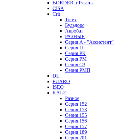
BORDER, г.Рязань
CISA
Crit
Torex
Бульдорс
Акробат
РАЗНЫЕ
Серия A - "Ассистент"
Серия П
Серия РК
Серия РМ
Серия С3
Серия РМП
DL
FUARO
ISEO
KALE
Разное
Серия 152
Серия 153
Серия 155
Серия 156
Серия 157
Серия 189
Серия 201