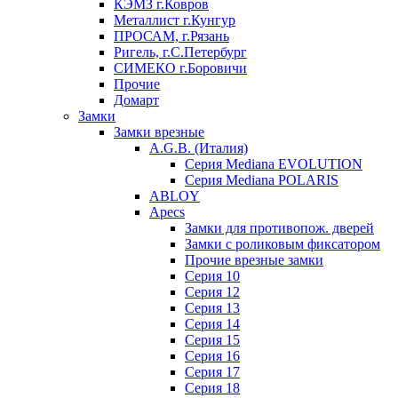
КЭМЗ г.Ковров
Металлист г.Кунгур
ПРОСАМ, г.Рязань
Ригель, г.С.Петербург
СИМЕКО г.Боровичи
Прочие
Домарт
Замки
Замки врезные
A.G.B. (Италия)
Серия Mediana EVOLUTION
Серия Mediana POLARIS
ABLOY
Apecs
Замки для противопож. дверей
Замки с роликовым фиксатором
Прочие врезные замки
Серия 10
Серия 12
Серия 13
Серия 14
Серия 15
Серия 16
Серия 17
Серия 18