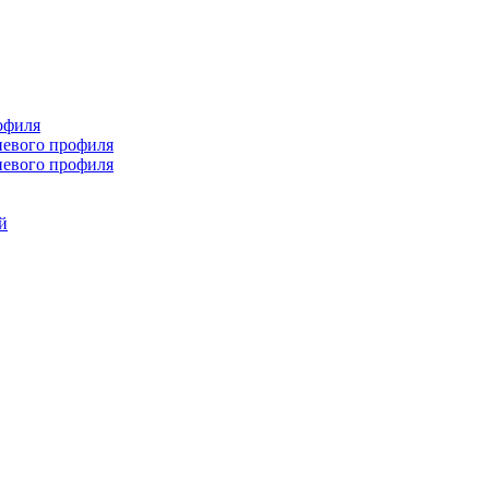
офиля
иевого профиля
иевого профиля
й