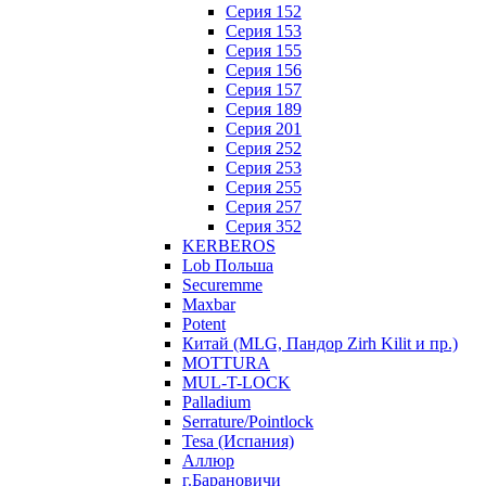
Серия 152
Серия 153
Серия 155
Серия 156
Серия 157
Серия 189
Серия 201
Серия 252
Серия 253
Серия 255
Серия 257
Серия 352
KERBEROS
Lob Польша
Securemme
Maxbar
Potent
Китай (MLG, Пандор Zirh Kilit и пр.)
MOTTURA
MUL-T-LOCK
Palladium
Serrature/Pointlock
Tesa (Испания)
Аллюр
г.Барановичи