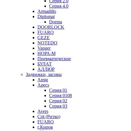
Серия 2.0
Серия 4.0
Armadillo
Diplomat
Dorma
DOORLOCK
FUARO
GEZE
NOTEDO
Vanger
НОРА-М
Пневматические
БУЛАТ
АЛЛЮР
Задвижки, засовы
Amig
Apecs
Серия 01
Серия 0108
Серия 02
Серия 03
Avers
Crit (Ритко)
FUARO
г.Киров