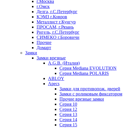
г.Москва
г.Омск
Делга, г.С.Петербург
КЭМЗ г.Ковров
Металлист г.Кунгур
ПРОСАМ, г.Рязань
Ригель, г.С.Петербург
СИМЕКО г.Боровичи
Прочие
Домарт
Замки
Замки врезные
A.G.B. (Италия)
Серия Mediana EVOLUTION
Серия Mediana POLARIS
ABLOY
Apecs
Замки для противопож. дверей
Замки с роликовым фиксатором
Прочие врезные замки
Серия 10
Серия 12
Серия 13
Серия 14
Серия 15