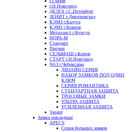
г.Глазов
г.Н.Новгород
ДЕЛГА г.С.Петербург
ЗЕНИТ г.Дмитровград
КЭМЗ г.Калуга
КЭМЗ г.Ковров
Металлист г.Кунгур
НОРА-М
Стандарт
Прочие
СЕЛЬМАШ г.Киров
СТАРТ г.Н.Новгород
ЧАЗ г.Чебоксары
ДИЗАЙН СЕРИЯ
НАБОР ЗАМКОВ ПОД ОДИН
КЛЮЧ
СЕРИЯ РОМАНТИКА
СТАНДАРТНАЯ ЗАЩИТА
ТРОСОВЫЕ ЗАМКИ
УЛЬТРА ЗАЩИТА
УСИЛЕННАЯ ЗАЩИТА
Vanger
Замки накладные
APECS
Серия больших замков