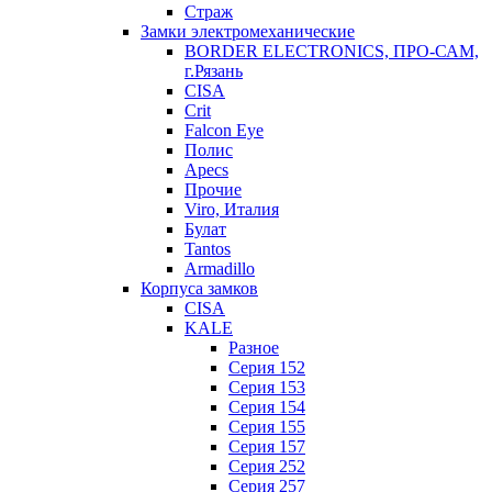
Страж
Замки электромеханические
BORDER ELECTRONICS, ПРО-САМ,
г.Рязань
CISA
Crit
Falcon Eye
Полис
Apecs
Прочие
Viro, Италия
Булат
Tantos
Armadillo
Корпуса замков
CISA
KALE
Разное
Серия 152
Серия 153
Серия 154
Серия 155
Серия 157
Серия 252
Серия 257