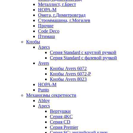
Металлист, г.Брест
НОРА-М
Омега, г.Димитровград
Строммашина, г.Могилев
Прочие
Code Deco
Птимаш
Кнобы
Apecs
Серия Standard с круглой ручкой
Серия Standard с фалевой ручкой
Avers
Кнобы Avers 6072
Кнобы Avers 6072-P
Кнобы Avers 8023
НОРА-М
Punto
Механизмы секретности
Abloy
Apecs
Вертушки
Серия 4KC
Серия CD
Серия Premier
Серия SC: английский ключ