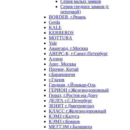
Серия малых замков
Серия средних замков (с
цепочкой)
BORDER, г.Рязань
Gerda
KALE
KERBEROS
MOTTURA
Yale
Авангард, г.Москва
АВЕРС-К, г.Санкт-Петербург
Аллюр
Арес, Москва
Прочие, Китай
г.Барановичи
г.Глазов
Гардиан, г.Йошкар-Ола
ГЕРИОН г.Железнодорожный
Гюрал, г.Ростов-на-Дону
ДЕЛГА г.С.Петербург
ЗЕНИТ г.Дмитровград
КЛАСС г.Железнодорожный
КЭМЗ г.Калуга
КЭМЗ г.Ковров
МЕТТЭМ г.Балашиха