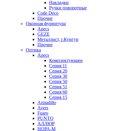
Накладки
Ручки поворотные
Code Deco
Прочие
Оконная фурнитура
Apecs
GEZE
Металлист, г.Кунгур
Прочие
Оптика
Apecs
Комплектующие
Серия 11
Серия 20
Серия 30
Серия 50
Серия 51
Серия 60
Серия 15
Armadillo
Avers
Fuaro
PUNTO
АЛЛЮР
НОРА-М