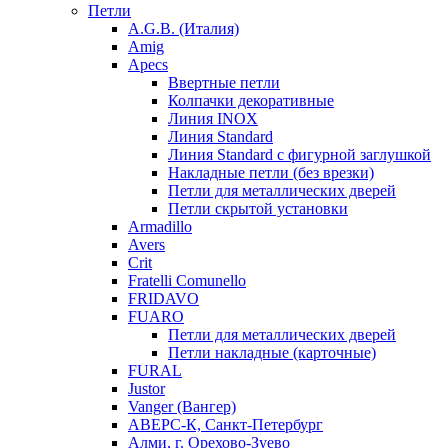
Петли
A.G.B. (Италия)
Amig
Apecs
Ввертные петли
Колпачки декоративные
Линия INOX
Линия Standard
Линия Standard с фигурной заглушкой
Накладные петли (без врезки)
Петли для металлических дверей
Петли скрытой установки
Armadillo
Avers
Crit
Fratelli Comunello
FRIDAVO
FUARO
Петли для металлических дверей
Петли накладные (карточные)
FURAL
Justor
Vanger (Вангер)
АВЕРС-К, Санкт-Петербург
Алми, г. Орехово-Зуево