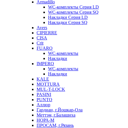
Armadillo
WC-комплекты Серия LD
WC-комплекты Серия SQ
Накладки Серия LD
Накладки Серия SQ
Avers
CIPIERRE
CISA
Crit
FUARO
WC-комплекты
Накладки
IMPERO
WC-комплекты
Накладки
KALE
MOTTURA
MUL-T-LOCK
PASINI
PUNTO
Аллюр
Гардиан, г.Йошкар-Ола
Меттэм, г.Балашиха
НОРА-М
ПРОСАМ, г.Рязань