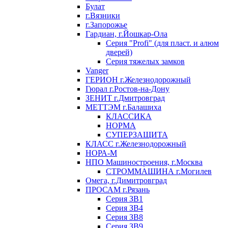
Булат
г.Вязники
г.Запорожье
Гардиан, г.Йошкар-Ола
Серия "Profi" (для пласт. и алюм
дверей)
Серия тяжелых замков
Vanger
ГЕРИОН г.Железнодорожный
Гюрал г.Ростов-на-Дону
ЗЕНИТ г.Дмитровград
МЕТТЭМ г.Балашиха
КЛАССИКА
НОРМА
СУПЕРЗАЩИТА
КЛАСС г.Железнодорожный
НОРА-М
НПО Машиностроения, г.Москва
СТРОММАШИНА г.Могилев
Омега, г.Димитровград
ПРОСАМ г.Рязань
Серия ЗВ1
Серия ЗВ4
Серия ЗВ8
Серия ЗВ9