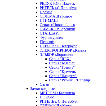
РЕДУКТОР г.Ижевск
РИГЕЛЬ г.С.Петербург
Прочие
СЕЛЬМАШ г.Киров
ПТИМАШ
Сенат, г.Новосибирск
СИМЕКО г.Боровичи
СТАНДАРТ
Фурнитурщик
Elementis
ЦЕРБЕР г.С.Петербург
ЭЛЕКТРОПРИБОР г.Казань
ЭЛЬБОР г.Боровичи
Серия "REX"
Серия "Базальт"
Серия "Гранит"
Серия "Кремень"
Серия "Лазурит"
Серия "Рубин", "Сапфир"
Сазар
Замки кодовые
МЕТТЕМ г.Балашиха
НОРА-М
РИГЕЛЬ г. С.Петербург
СЕЛЬМАШ г.Киров