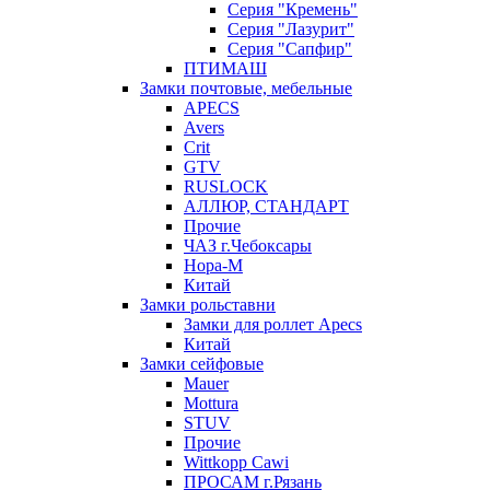
Серия "Кремень"
Серия "Лазурит"
Серия "Сапфир"
ПТИМАШ
Замки почтовые, мебельные
APECS
Avers
Crit
GTV
RUSLOCK
АЛЛЮР, СТАНДАРТ
Прочие
ЧАЗ г.Чебоксары
Нора-М
Китай
Замки рольставни
Замки для роллет Apecs
Китай
Замки сейфовые
Mauer
Mottura
STUV
Прочие
Wittkopp Cawi
ПРОСАМ г.Рязань