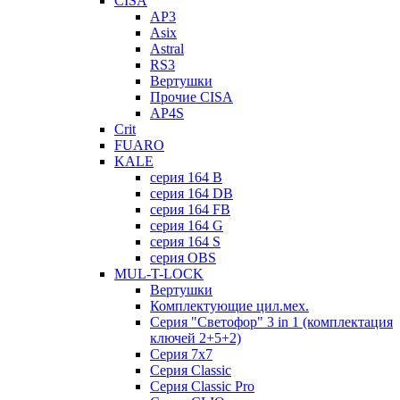
CISA
AP3
Asix
Astral
RS3
Вертушки
Прочие CISA
AP4S
Crit
FUARO
KALE
серия 164 B
серия 164 DB
серия 164 FB
серия 164 G
серия 164 S
серия OBS
MUL-T-LOCK
Вертушки
Комплектующие цил.мех.
Серия "Светофор" 3 in 1 (комплектация
ключей 2+5+2)
Серия 7х7
Серия Classic
Серия Classic Pro