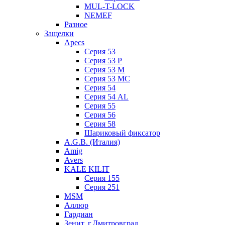
MUL-T-LOCK
NEMEF
Разное
Защелки
Apecs
Серия 53
Серия 53 P
Серия 53 М
Серия 53 МC
Серия 54
Серия 54 AL
Серия 55
Серия 56
Серия 58
Шариковый фиксатор
A.G.B. (Италия)
Amig
Avers
KALE KILIT
Серия 155
Серия 251
MSM
Аллюр
Гардиан
Зенит, г.Дмитровград