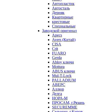
Автопластик
Автосталь
Дерняк
Квартирные
крестовые
Специальные
Заводской оригинал
Apecs
Avers (Китай)
CISA
Crit
FUARO
Gerda
Abloy ключи
Mottura
ABUS ключи
Mul-T-Lock
PALLADIUM
АВЕРС
Аллюр
Делга
НОРА-М
ПРОСАМ, г.Рязань
SECUREMME
Сельмаш, г.Киров