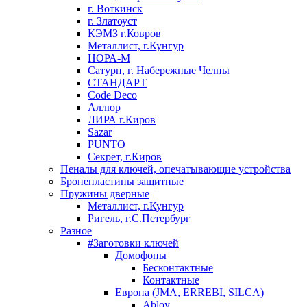
г. Воткинск
г. Златоуст
КЭМЗ г.Ковров
Металлист, г.Кунгур
НОРА-М
Сатурн, г. Набережные Челны
СТАНДАРТ
Code Deco
Аллюр
ЛИРА г.Киров
Sazar
PUNTO
Секрет, г.Киров
Пеналы для ключей, опечатывающие устройства
Бронепластины защитные
Пружины дверные
Металлист, г.Кунгур
Ригель, г.С.Петербург
Разное
#Заготовки ключей
Домофоны
Бесконтактные
Контактные
Европа (JMA, ERREBI, SILCA)
Abloy