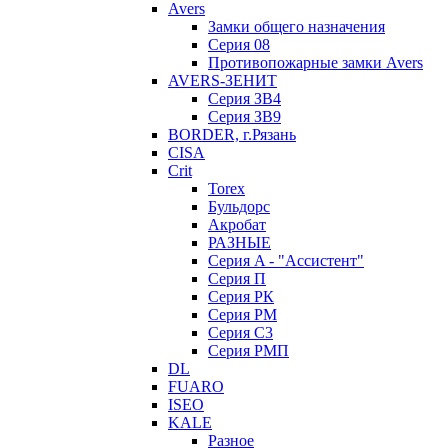
Avers
Замки общего назначения
Серия 08
Противопожарные замки Avers
AVERS-ЗЕНИТ
Серия ЗВ4
Серия ЗВ9
BORDER, г.Рязань
CISA
Crit
Torex
Бульдорс
Акробат
РАЗНЫЕ
Серия A - "Ассистент"
Серия П
Серия РК
Серия РМ
Серия С3
Серия РМП
DL
FUARO
ISEO
KALE
Разное