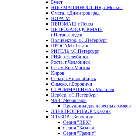
Булат
НПО МАШИНОСТ-ИЯ, г.Москва
Омега, г.Димитровград
НОРА-М
ПЕНЗМАШ г.Пенза
ПЕТРОЗАВОДСКМАШ
г.Петрозаводск
Поливектор, г.С.Петербург
ПРОСАМ г.Рязань
РИГЕЛЬ г.С.Петербург
РИФ, г.Челябинск
Роста, г.Челябинск
Сезам-Ко г.Москва
Киров
Сенат, г.Новосибирск
Симеко, г.Боровичи
СТРОММАШИНА г.Могилев
Цербер, г.С.Петербург
ЧАЗ г.Чебоксары
Проушины для навесных замков
ЭЛЕКТРОПРИБОР г.Казань
ЭЛЬБОР г.Боровичи
Серия "REX"
Серия "Базальт"
Серия "Гранит"