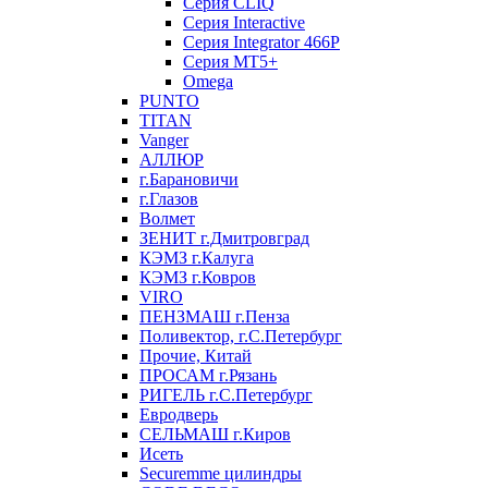
Серия CLIQ
Серия Interactive
Серия Integrator 466P
Серия MT5+
Omega
PUNTO
TITAN
Vanger
АЛЛЮР
г.Барановичи
г.Глазов
Волмет
ЗЕНИТ г.Дмитровград
КЭМЗ г.Калуга
КЭМЗ г.Ковров
VIRO
ПЕНЗМАШ г.Пенза
Поливектор, г.С.Петербург
Прочие, Китай
ПРОСАМ г.Рязань
РИГЕЛЬ г.С.Петербург
Евродверь
СЕЛЬМАШ г.Киров
Исеть
Securemme цилиндры