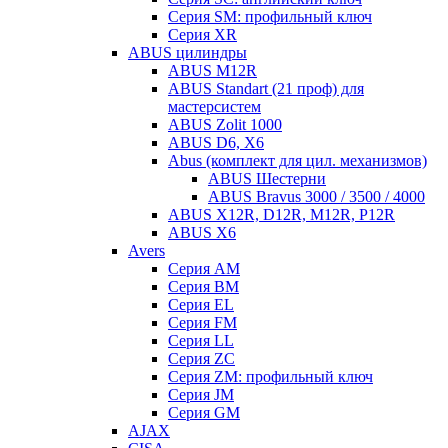
Серия SM: профильный ключ
Серия XR
ABUS цилиндры
ABUS M12R
ABUS Standart (21 проф) для
мастерсистем
ABUS Zolit 1000
ABUS D6, X6
Abus (комплект для цил. механизмов)
ABUS Шестерни
ABUS Bravus 3000 / 3500 / 4000
ABUS X12R, D12R, M12R, P12R
ABUS X6
Avers
Серия AM
Серия BM
Серия EL
Серия FM
Серия LL
Серия ZC
Серия ZM: профильный ключ
Серия JM
Серия GM
AJAX