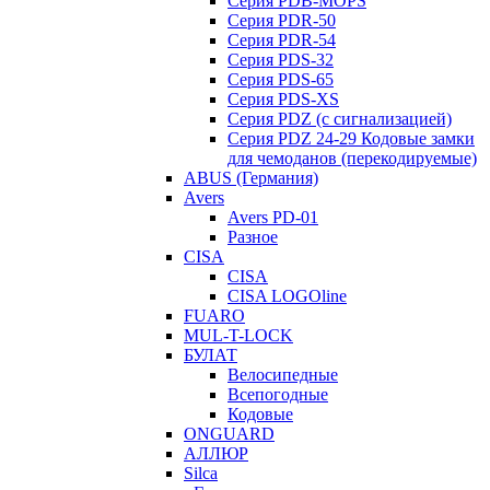
Серия PDB-MOPS
Серия PDR-50
Серия PDR-54
Серия PDS-32
Серия PDS-65
Серия PDS-XS
Серия PDZ (с сигнализацией)
Серия PDZ 24-29 Кодовые замки
для чемоданов (перекодируемые)
ABUS (Германия)
Avers
Avers PD-01
Разное
CISA
CISA
CISA LOGOline
FUARO
MUL-T-LOCK
БУЛАТ
Велосипедные
Всепогодные
Кодовые
ONGUARD
АЛЛЮР
Silca