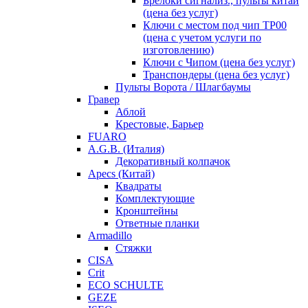
Брелоки сигнализ., пульты китай
(цена без услуг)
Ключи с местом под чип TP00
(цена с учетом услуги по
изготовлению)
Ключи с Чипом (цена без услуг)
Транспондеры (цена без услуг)
Пульты Ворота / Шлагбаумы
Гравер
Аблой
Крестовые, Барьер
FUARO
A.G.B. (Италия)
Декоративный колпачок
Apecs (Китай)
Квадраты
Комплектующие
Кронштейны
Ответные планки
Armadillo
Стяжки
CISA
Crit
ECO SCHULTE
GEZE