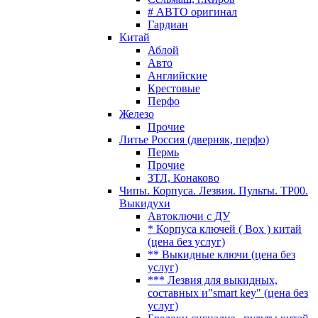
# АВТО оригинал
Гардиан
Китай
Аблой
Авто
Английские
Крестовые
Перфо
Железо
Прочие
Литье Россия (дверняк, перфо)
Пермь
Прочие
ЗТЛ, Конаково
Чипы. Корпуса. Лезвия. Пульты. TP00.
Выкидухи
Автоключи с ДУ
* Корпуса ключей ( Box ) китай
(цена без услуг)
** Выкидные ключи (цена без
услуг)
*** Лезвия для выкидных,
составных и"smart key" (цена без
услуг)