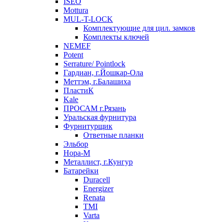
ISEO
Mottura
MUL-T-LOCK
Комплектующие для цил. замков
Комплекты ключей
NEMEF
Potent
Serrature/ Pointlock
Гардиан, г.Йошкар-Ола
Меттэм, г.Балашиха
ПластиК
Kale
ПРОСАМ г.Рязань
Уральская фурнитура
Фурнитурщик
Ответные планки
Эльбор
Нора-М
Металлист, г.Кунгур
Батарейки
Duracell
Energizer
Renata
TMI
Varta