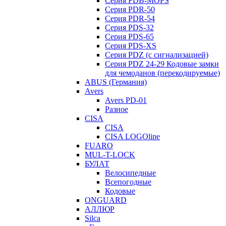
Серия PDB-MOPS
Серия PDR-50
Серия PDR-54
Серия PDS-32
Серия PDS-65
Серия PDS-XS
Серия PDZ (с сигнализацией)
Серия PDZ 24-29 Кодовые замки
для чемоданов (перекодируемые)
ABUS (Германия)
Avers
Avers PD-01
Разное
CISA
CISA
CISA LOGOline
FUARO
MUL-T-LOCK
БУЛАТ
Велосипедные
Всепогодные
Кодовые
ONGUARD
АЛЛЮР
Silca