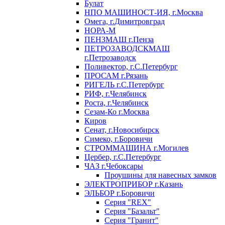
Булат
НПО МАШИНОСТ-ИЯ, г.Москва
Омега, г.Димитровград
НОРА-М
ПЕНЗМАШ г.Пенза
ПЕТРОЗАВОДСКМАШ
г.Петрозаводск
Поливектор, г.С.Петербург
ПРОСАМ г.Рязань
РИГЕЛЬ г.С.Петербург
РИФ, г.Челябинск
Роста, г.Челябинск
Сезам-Ко г.Москва
Киров
Сенат, г.Новосибирск
Симеко, г.Боровичи
СТРОММАШИНА г.Могилев
Цербер, г.С.Петербург
ЧАЗ г.Чебоксары
Проушины для навесных замков
ЭЛЕКТРОПРИБОР г.Казань
ЭЛЬБОР г.Боровичи
Серия "REX"
Серия "Базальт"
Серия "Гранит"