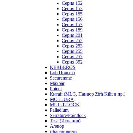
Серия 152
Серия 153
Серия 155
Серия 156
Серия 157
Серия 189
Серия 201
Серия 252
Серия 253
Серия 255
Серия 257
Серия 352
KERBEROS
Lob Польша
Securemme
Maxbar
Potent
Китай (MLG, Пандор Zirh Kilit и пр.)
MOTTURA
MUL-T-LOCK
Palladium
Serrature/Pointlock
Tesa (Испания)
Аллюр
г.Барановичи