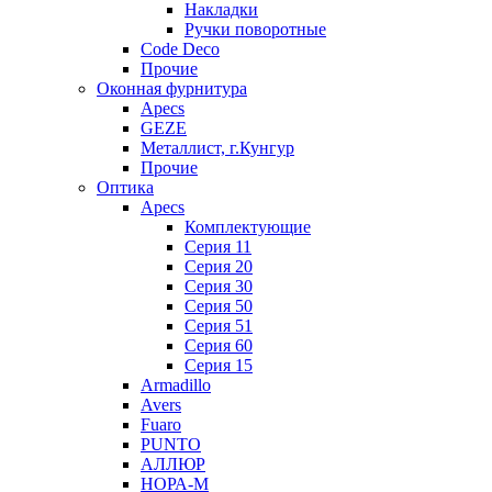
Накладки
Ручки поворотные
Code Deco
Прочие
Оконная фурнитура
Apecs
GEZE
Металлист, г.Кунгур
Прочие
Оптика
Apecs
Комплектующие
Серия 11
Серия 20
Серия 30
Серия 50
Серия 51
Серия 60
Серия 15
Armadillo
Avers
Fuaro
PUNTO
АЛЛЮР
НОРА-М