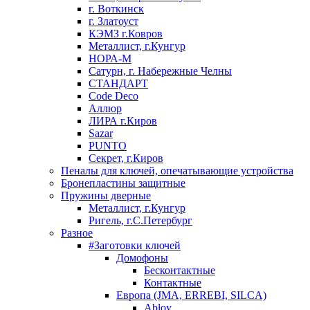
г. Воткинск
г. Златоуст
КЭМЗ г.Ковров
Металлист, г.Кунгур
НОРА-М
Сатурн, г. Набережные Челны
СТАНДАРТ
Code Deco
Аллюр
ЛИРА г.Киров
Sazar
PUNTO
Секрет, г.Киров
Пеналы для ключей, опечатывающие устройства
Бронепластины защитные
Пружины дверные
Металлист, г.Кунгур
Ригель, г.С.Петербург
Разное
#Заготовки ключей
Домофоны
Бесконтактные
Контактные
Европа (JMA, ERREBI, SILCA)
Abloy