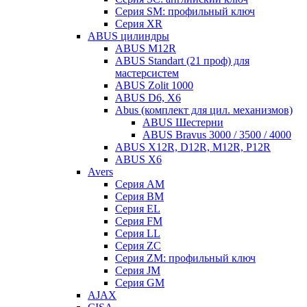
Серия SM: профильный ключ
Серия XR
ABUS цилиндры
ABUS M12R
ABUS Standart (21 проф) для
мастерсистем
ABUS Zolit 1000
ABUS D6, X6
Abus (комплект для цил. механизмов)
ABUS Шестерни
ABUS Bravus 3000 / 3500 / 4000
ABUS X12R, D12R, M12R, P12R
ABUS X6
Avers
Серия AM
Серия BM
Серия EL
Серия FM
Серия LL
Серия ZC
Серия ZM: профильный ключ
Серия JM
Серия GM
AJAX