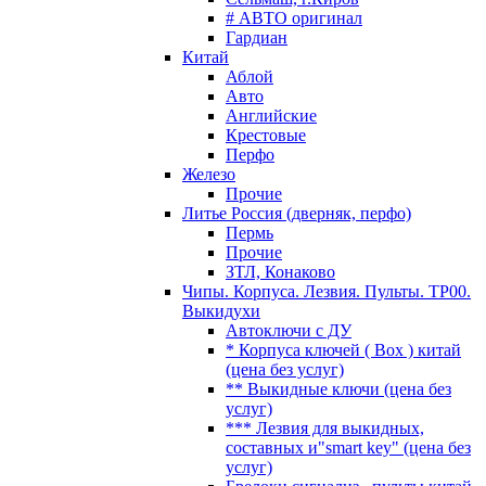
# АВТО оригинал
Гардиан
Китай
Аблой
Авто
Английские
Крестовые
Перфо
Железо
Прочие
Литье Россия (дверняк, перфо)
Пермь
Прочие
ЗТЛ, Конаково
Чипы. Корпуса. Лезвия. Пульты. TP00.
Выкидухи
Автоключи с ДУ
* Корпуса ключей ( Box ) китай
(цена без услуг)
** Выкидные ключи (цена без
услуг)
*** Лезвия для выкидных,
составных и"smart key" (цена без
услуг)