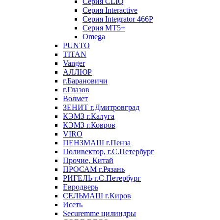
Серия CLIQ
Серия Interactive
Серия Integrator 466P
Серия MT5+
Omega
PUNTO
TITAN
Vanger
АЛЛЮР
г.Барановичи
г.Глазов
Волмет
ЗЕНИТ г.Дмитровград
КЭМЗ г.Калуга
КЭМЗ г.Ковров
VIRO
ПЕНЗМАШ г.Пенза
Поливектор, г.С.Петербург
Прочие, Китай
ПРОСАМ г.Рязань
РИГЕЛЬ г.С.Петербург
Евродверь
СЕЛЬМАШ г.Киров
Исеть
Securemme цилиндры