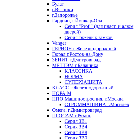
Булат
г.Вязники
г.Запорожье
Гардиан, г.Йошкар-Ола
Серия "Profi" (для пласт. и алюм
дверей)
Серия тяжелых замков
Vanger
ГЕРИОН г.Железнодорожный
Гюрал г.Ростов-на-Дону
ЗЕНИТ г.Дмитровград
МЕТТЭМ г.Балашиха
КЛАССИКА
НОРМА
СУПЕРЗАЩИТА
КЛАСС г.Железнодорожный
НОРА-М
НПО Машиностроения, г.Москва
СТРОММАШИНА г.Могилев
Омега, г.Димитровград
ПРОСАМ г.Рязань
Серия ЗВ1
Серия ЗВ4
Серия ЗВ8
Серия ЗВ9