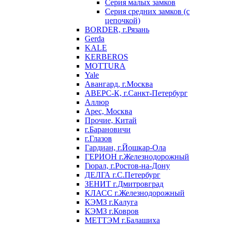
Серия малых замков
Серия средних замков (с
цепочкой)
BORDER, г.Рязань
Gerda
KALE
KERBEROS
MOTTURA
Yale
Авангард, г.Москва
АВЕРС-К, г.Санкт-Петербург
Аллюр
Арес, Москва
Прочие, Китай
г.Барановичи
г.Глазов
Гардиан, г.Йошкар-Ола
ГЕРИОН г.Железнодорожный
Гюрал, г.Ростов-на-Дону
ДЕЛГА г.С.Петербург
ЗЕНИТ г.Дмитровград
КЛАСС г.Железнодорожный
КЭМЗ г.Калуга
КЭМЗ г.Ковров
МЕТТЭМ г.Балашиха