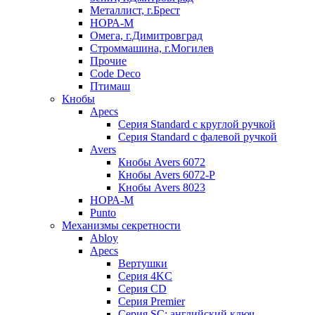
Металлист, г.Брест
НОРА-М
Омега, г.Димитровград
Строммашина, г.Могилев
Прочие
Code Deco
Птимаш
Кнобы
Apecs
Серия Standard с круглой ручкой
Серия Standard с фалевой ручкой
Avers
Кнобы Avers 6072
Кнобы Avers 6072-P
Кнобы Avers 8023
НОРА-М
Punto
Механизмы секретности
Abloy
Apecs
Вертушки
Серия 4KC
Серия CD
Серия Premier
Серия SC: английский ключ