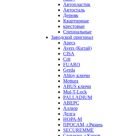
Автопластик
Автосталь
Дерняк
Квартирные
крестовые
Специальные
Заводской оригинал
Apecs
Avers (Китай)
CISA
Crit
FUARO
Gerda
Abloy ключи
Mottura
ABUS ключи
Mul-T-Lock
PALLADIUM
АВЕРС
Аллюр
Делга
НОРА-М
ПРОСАМ, г.Рязань
SECUREMME
Сельмаш, г.Киров