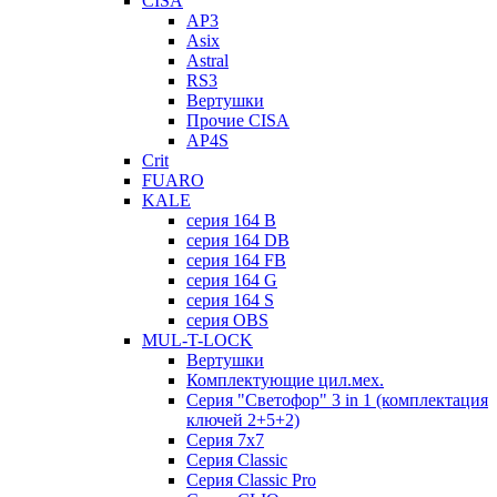
CISA
AP3
Asix
Astral
RS3
Вертушки
Прочие CISA
AP4S
Crit
FUARO
KALE
серия 164 B
серия 164 DB
серия 164 FB
серия 164 G
серия 164 S
серия OBS
MUL-T-LOCK
Вертушки
Комплектующие цил.мех.
Серия "Светофор" 3 in 1 (комплектация
ключей 2+5+2)
Серия 7х7
Серия Classic
Серия Classic Pro