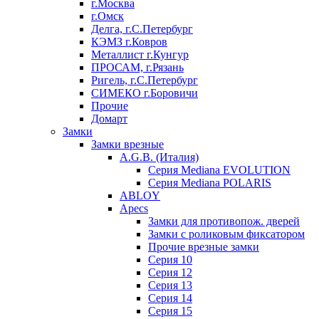
г.Москва
г.Омск
Делга, г.С.Петербург
КЭМЗ г.Ковров
Металлист г.Кунгур
ПРОСАМ, г.Рязань
Ригель, г.С.Петербург
СИМЕКО г.Боровичи
Прочие
Домарт
Замки
Замки врезные
A.G.B. (Италия)
Серия Mediana EVOLUTION
Серия Mediana POLARIS
ABLOY
Apecs
Замки для противопож. дверей
Замки с роликовым фиксатором
Прочие врезные замки
Серия 10
Серия 12
Серия 13
Серия 14
Серия 15