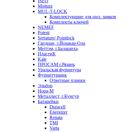
ISEO
Mottura
MUL-T-LOCK
Комплектующие для цил. замков
Комплекты ключей
NEMEF
Potent
Serrature/ Pointlock
Гардиан, г.Йошкар-Ола
Меттэм, г.Балашиха
ПластиК
Kale
ПРОСАМ г.Рязань
Уральская фурнитура
Фурнитурщик
Ответные планки
Эльбор
Нора-М
Металлист, г.Кунгур
Батарейки
Duracell
Energizer
Renata
TMI
Varta