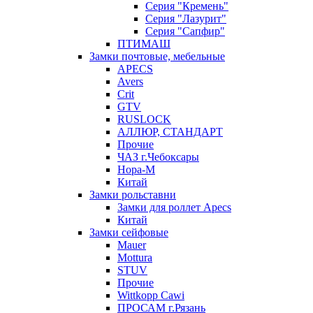
Серия "Кремень"
Серия "Лазурит"
Серия "Сапфир"
ПТИМАШ
Замки почтовые, мебельные
APECS
Avers
Crit
GTV
RUSLOCK
АЛЛЮР, СТАНДАРТ
Прочие
ЧАЗ г.Чебоксары
Нора-М
Китай
Замки рольставни
Замки для роллет Apecs
Китай
Замки сейфовые
Mauer
Mottura
STUV
Прочие
Wittkopp Cawi
ПРОСАМ г.Рязань