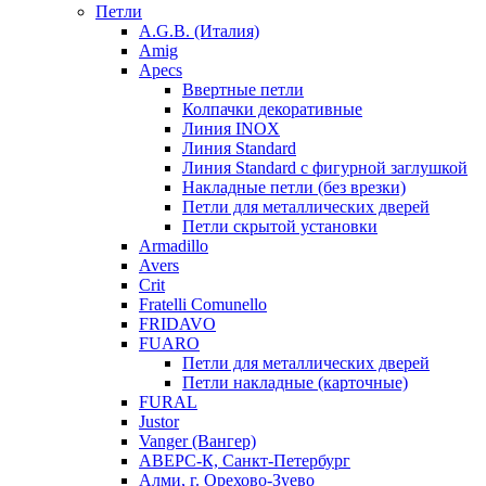
Петли
A.G.B. (Италия)
Amig
Apecs
Ввертные петли
Колпачки декоративные
Линия INOX
Линия Standard
Линия Standard с фигурной заглушкой
Накладные петли (без врезки)
Петли для металлических дверей
Петли скрытой установки
Armadillo
Avers
Crit
Fratelli Comunello
FRIDAVO
FUARO
Петли для металлических дверей
Петли накладные (карточные)
FURAL
Justor
Vanger (Вангер)
АВЕРС-К, Санкт-Петербург
Алми, г. Орехово-Зуево