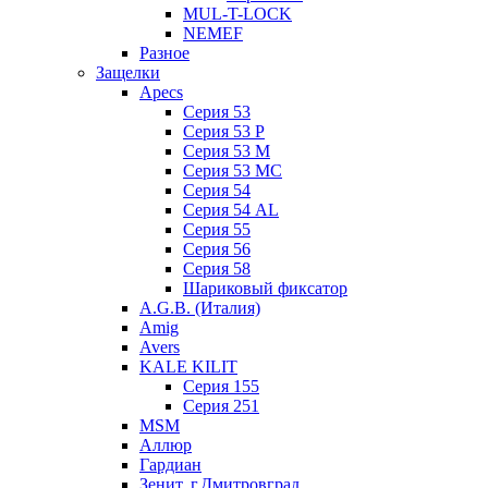
MUL-T-LOCK
NEMEF
Разное
Защелки
Apecs
Серия 53
Серия 53 P
Серия 53 М
Серия 53 МC
Серия 54
Серия 54 AL
Серия 55
Серия 56
Серия 58
Шариковый фиксатор
A.G.B. (Италия)
Amig
Avers
KALE KILIT
Серия 155
Серия 251
MSM
Аллюр
Гардиан
Зенит, г.Дмитровград