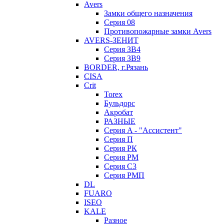
Avers
Замки общего назначения
Серия 08
Противопожарные замки Avers
AVERS-ЗЕНИТ
Серия ЗВ4
Серия ЗВ9
BORDER, г.Рязань
CISA
Crit
Torex
Бульдорс
Акробат
РАЗНЫЕ
Серия A - "Ассистент"
Серия П
Серия РК
Серия РМ
Серия С3
Серия РМП
DL
FUARO
ISEO
KALE
Разное