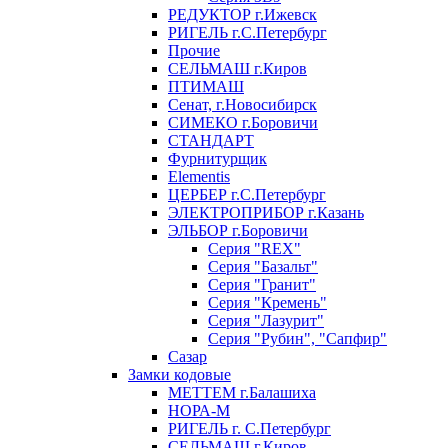
РЕДУКТОР г.Ижевск
РИГЕЛЬ г.С.Петербург
Прочие
СЕЛЬМАШ г.Киров
ПТИМАШ
Сенат, г.Новосибирск
СИМЕКО г.Боровичи
СТАНДАРТ
Фурнитурщик
Elementis
ЦЕРБЕР г.С.Петербург
ЭЛЕКТРОПРИБОР г.Казань
ЭЛЬБОР г.Боровичи
Серия "REX"
Серия "Базальт"
Серия "Гранит"
Серия "Кремень"
Серия "Лазурит"
Серия "Рубин", "Сапфир"
Сазар
Замки кодовые
МЕТТЕМ г.Балашиха
НОРА-М
РИГЕЛЬ г. С.Петербург
СЕЛЬМАШ г.Киров