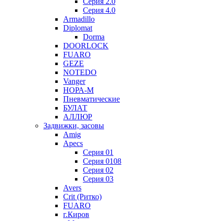
Серия 2.0
Серия 4.0
Armadillo
Diplomat
Dorma
DOORLOCK
FUARO
GEZE
NOTEDO
Vanger
НОРА-М
Пневматические
БУЛАТ
АЛЛЮР
Задвижки, засовы
Amig
Apecs
Серия 01
Серия 0108
Серия 02
Серия 03
Avers
Crit (Ритко)
FUARO
г.Киров