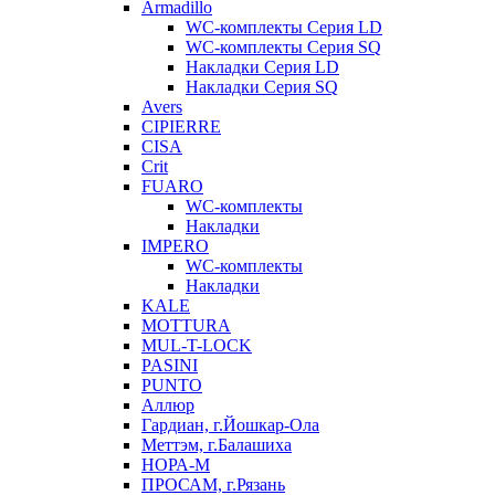
Armadillo
WC-комплекты Серия LD
WC-комплекты Серия SQ
Накладки Серия LD
Накладки Серия SQ
Avers
CIPIERRE
CISA
Crit
FUARO
WC-комплекты
Накладки
IMPERO
WC-комплекты
Накладки
KALE
MOTTURA
MUL-T-LOCK
PASINI
PUNTO
Аллюр
Гардиан, г.Йошкар-Ола
Меттэм, г.Балашиха
НОРА-М
ПРОСАМ, г.Рязань