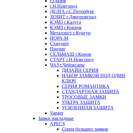
г.Глазов
г.Н.Новгород
ДЕЛГА г.С.Петербург
ЗЕНИТ г.Дмитровград
КЭМЗ г.Калуга
КЭМЗ г.Ковров
Металлист г.Кунгур
НОРА-М
Стандарт
Прочие
СЕЛЬМАШ г.Киров
СТАРТ г.Н.Новгород
ЧАЗ г.Чебоксары
ДИЗАЙН СЕРИЯ
НАБОР ЗАМКОВ ПОД ОДИН
КЛЮЧ
СЕРИЯ РОМАНТИКА
СТАНДАРТНАЯ ЗАЩИТА
ТРОСОВЫЕ ЗАМКИ
УЛЬТРА ЗАЩИТА
УСИЛЕННАЯ ЗАЩИТА
Vanger
Замки накладные
APECS
Серия больших замков