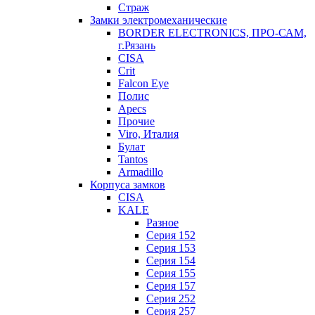
Страж
Замки электромеханические
BORDER ELECTRONICS, ПРО-САМ,
г.Рязань
CISA
Crit
Falcon Eye
Полис
Apecs
Прочие
Viro, Италия
Булат
Tantos
Armadillo
Корпуса замков
CISA
KALE
Разное
Серия 152
Серия 153
Серия 154
Серия 155
Серия 157
Серия 252
Серия 257