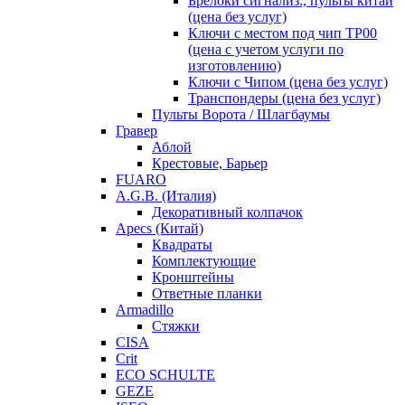
Брелоки сигнализ., пульты китай
(цена без услуг)
Ключи с местом под чип TP00
(цена с учетом услуги по
изготовлению)
Ключи с Чипом (цена без услуг)
Транспондеры (цена без услуг)
Пульты Ворота / Шлагбаумы
Гравер
Аблой
Крестовые, Барьер
FUARO
A.G.B. (Италия)
Декоративный колпачок
Apecs (Китай)
Квадраты
Комплектующие
Кронштейны
Ответные планки
Armadillo
Стяжки
CISA
Crit
ECO SCHULTE
GEZE