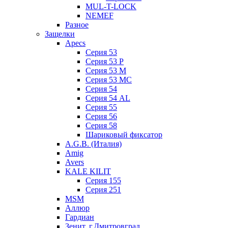
MUL-T-LOCK
NEMEF
Разное
Защелки
Apecs
Серия 53
Серия 53 P
Серия 53 М
Серия 53 МC
Серия 54
Серия 54 AL
Серия 55
Серия 56
Серия 58
Шариковый фиксатор
A.G.B. (Италия)
Amig
Avers
KALE KILIT
Серия 155
Серия 251
MSM
Аллюр
Гардиан
Зенит, г.Дмитровград