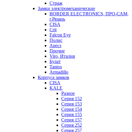
Страж
Замки электромеханические
BORDER ELECTRONICS, ПРО-САМ,
г.Рязань
CISA
Crit
Falcon Eye
Полис
Apecs
Прочие
Viro, Италия
Булат
Tantos
Armadillo
Корпуса замков
CISA
KALE
Разное
Серия 152
Серия 153
Серия 154
Серия 155
Серия 157
Серия 252
Серия 257