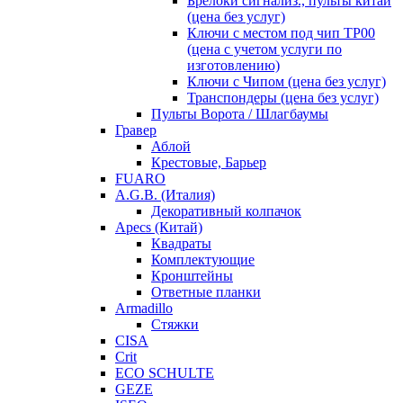
Брелоки сигнализ., пульты китай
(цена без услуг)
Ключи с местом под чип TP00
(цена с учетом услуги по
изготовлению)
Ключи с Чипом (цена без услуг)
Транспондеры (цена без услуг)
Пульты Ворота / Шлагбаумы
Гравер
Аблой
Крестовые, Барьер
FUARO
A.G.B. (Италия)
Декоративный колпачок
Apecs (Китай)
Квадраты
Комплектующие
Кронштейны
Ответные планки
Armadillo
Стяжки
CISA
Crit
ECO SCHULTE
GEZE