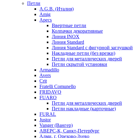
Петли
A.G.B. (Италия)
Amig
Apecs
Ввертные петли
Колпачки декоративные
Линия INOX
Линия Standard
Линия Standard с фигурной заглушкой
Накладные петли (без врезки)
Петли для металлических дверей
Петли скрытой установки
Armadillo
Avers
Crit
Fratelli Comunello
FRIDAVO
FUARO
Петли для металлических дверей
Петли накладные (карточные)
FURAL
Justor
Vanger (Вангер)
АВЕРС-К, Санкт-Петербург
Алми, г. Орехово-Зуево