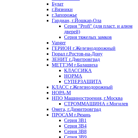
Булат
г.Вязники
г.Запорожье
Гардиан, г.Йошкар-Ола
Серия "Profi" (для пласт. и алюм
дверей)
Серия тяжелых замков
Vanger
ГЕРИОН г.Железнодорожный
Гюрал г.Ростов-на-Дону
ЗЕНИТ г.Дмитровград
МЕТТЭМ г.Балашиха
КЛАССИКА
НОРМА
СУПЕРЗАЩИТА
КЛАСС г.Железнодорожный
НОРА-М
НПО Машиностроения, г.Москва
СТРОММАШИНА г.Могилев
Омега, г.Димитровград
ПРОСАМ г.Рязань
Серия ЗВ1
Серия ЗВ4
Серия ЗВ8
Серия ЗВ9