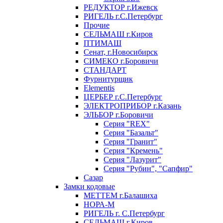
РЕДУКТОР г.Ижевск
РИГЕЛЬ г.С.Петербург
Прочие
СЕЛЬМАШ г.Киров
ПТИМАШ
Сенат, г.Новосибирск
СИМЕКО г.Боровичи
СТАНДАРТ
Фурнитурщик
Elementis
ЦЕРБЕР г.С.Петербург
ЭЛЕКТРОПРИБОР г.Казань
ЭЛЬБОР г.Боровичи
Серия "REX"
Серия "Базальт"
Серия "Гранит"
Серия "Кремень"
Серия "Лазурит"
Серия "Рубин", "Сапфир"
Сазар
Замки кодовые
МЕТТЕМ г.Балашиха
НОРА-М
РИГЕЛЬ г. С.Петербург
СЕЛЬМАШ г.Киров