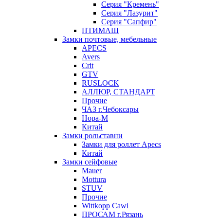
Серия "Кремень"
Серия "Лазурит"
Серия "Сапфир"
ПТИМАШ
Замки почтовые, мебельные
APECS
Avers
Crit
GTV
RUSLOCK
АЛЛЮР, СТАНДАРТ
Прочие
ЧАЗ г.Чебоксары
Нора-М
Китай
Замки рольставни
Замки для роллет Apecs
Китай
Замки сейфовые
Mauer
Mottura
STUV
Прочие
Wittkopp Cawi
ПРОСАМ г.Рязань