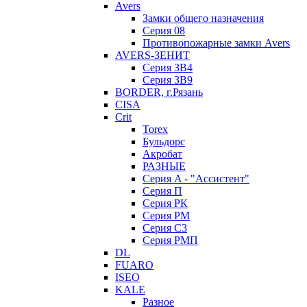
Avers
Замки общего назначения
Серия 08
Противопожарные замки Avers
AVERS-ЗЕНИТ
Серия ЗВ4
Серия ЗВ9
BORDER, г.Рязань
CISA
Crit
Torex
Бульдорс
Акробат
РАЗНЫЕ
Серия A - "Ассистент"
Серия П
Серия РК
Серия РМ
Серия С3
Серия РМП
DL
FUARO
ISEO
KALE
Разное