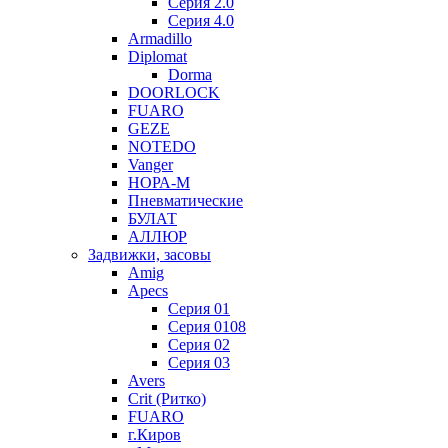
Серия 2.0
Серия 4.0
Armadillo
Diplomat
Dorma
DOORLOCK
FUARO
GEZE
NOTEDO
Vanger
НОРА-М
Пневматические
БУЛАТ
АЛЛЮР
Задвижки, засовы
Amig
Apecs
Серия 01
Серия 0108
Серия 02
Серия 03
Avers
Crit (Ритко)
FUARO
г.Киров