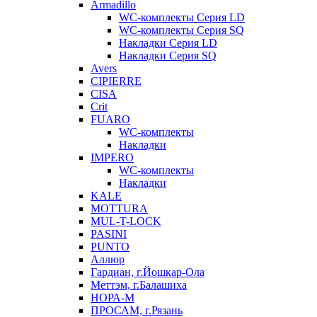
Armadillo
WC-комплекты Серия LD
WC-комплекты Серия SQ
Накладки Серия LD
Накладки Серия SQ
Avers
CIPIERRE
CISA
Crit
FUARO
WC-комплекты
Накладки
IMPERO
WC-комплекты
Накладки
KALE
MOTTURA
MUL-T-LOCK
PASINI
PUNTO
Аллюр
Гардиан, г.Йошкар-Ола
Меттэм, г.Балашиха
НОРА-М
ПРОСАМ, г.Рязань