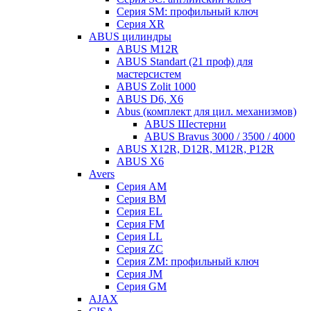
Серия SM: профильный ключ
Серия XR
ABUS цилиндры
ABUS M12R
ABUS Standart (21 проф) для
мастерсистем
ABUS Zolit 1000
ABUS D6, X6
Abus (комплект для цил. механизмов)
ABUS Шестерни
ABUS Bravus 3000 / 3500 / 4000
ABUS X12R, D12R, M12R, P12R
ABUS X6
Avers
Серия AM
Серия BM
Серия EL
Серия FM
Серия LL
Серия ZC
Серия ZM: профильный ключ
Серия JM
Серия GM
AJAX