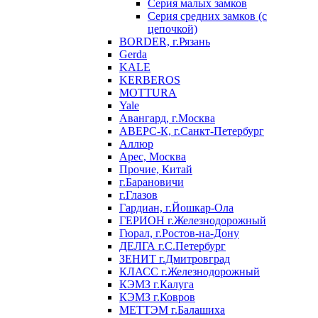
Серия малых замков
Серия средних замков (с
цепочкой)
BORDER, г.Рязань
Gerda
KALE
KERBEROS
MOTTURA
Yale
Авангард, г.Москва
АВЕРС-К, г.Санкт-Петербург
Аллюр
Арес, Москва
Прочие, Китай
г.Барановичи
г.Глазов
Гардиан, г.Йошкар-Ола
ГЕРИОН г.Железнодорожный
Гюрал, г.Ростов-на-Дону
ДЕЛГА г.С.Петербург
ЗЕНИТ г.Дмитровград
КЛАСС г.Железнодорожный
КЭМЗ г.Калуга
КЭМЗ г.Ковров
МЕТТЭМ г.Балашиха