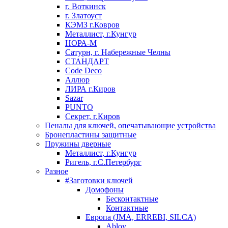
г. Воткинск
г. Златоуст
КЭМЗ г.Ковров
Металлист, г.Кунгур
НОРА-М
Сатурн, г. Набережные Челны
СТАНДАРТ
Code Deco
Аллюр
ЛИРА г.Киров
Sazar
PUNTO
Секрет, г.Киров
Пеналы для ключей, опечатывающие устройства
Бронепластины защитные
Пружины дверные
Металлист, г.Кунгур
Ригель, г.С.Петербург
Разное
#Заготовки ключей
Домофоны
Бесконтактные
Контактные
Европа (JMA, ERREBI, SILCA)
Abloy