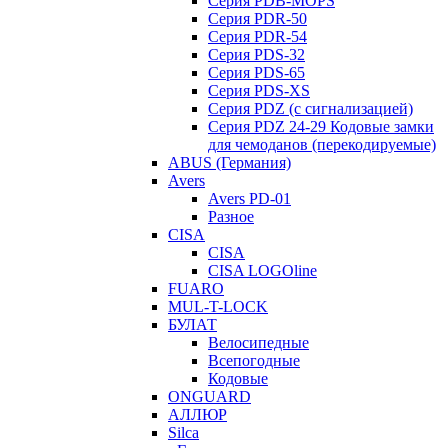
Серия PDB-MOPS
Серия PDR-50
Серия PDR-54
Серия PDS-32
Серия PDS-65
Серия PDS-XS
Серия PDZ (с сигнализацией)
Серия PDZ 24-29 Кодовые замки
для чемоданов (перекодируемые)
ABUS (Германия)
Avers
Avers PD-01
Разное
CISA
CISA
CISA LOGOline
FUARO
MUL-T-LOCK
БУЛАТ
Велосипедные
Всепогодные
Кодовые
ONGUARD
АЛЛЮР
Silca