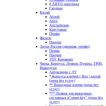
# АВТО оригинал
Гардиан
Китай
Аблой
Авто
Английские
Крестовые
Перфо
Железо
Прочие
Литье Россия (дверняк, перфо)
Пермь
Прочие
ЗТЛ, Конаково
Чипы. Корпуса. Лезвия. Пульты. TP00.
Выкидухи
Автоключи с ДУ
* Корпуса ключей ( Box ) китай
(цена без услуг)
** Выкидные ключи (цена без
услуг)
*** Лезвия для выкидных,
составных и"smart key" (цена без
услуг)