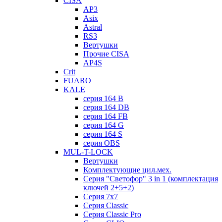
CISA
AP3
Asix
Astral
RS3
Вертушки
Прочие CISA
AP4S
Crit
FUARO
KALE
серия 164 B
серия 164 DB
серия 164 FB
серия 164 G
серия 164 S
серия OBS
MUL-T-LOCK
Вертушки
Комплектующие цил.мех.
Серия "Светофор" 3 in 1 (комплектация
ключей 2+5+2)
Серия 7х7
Серия Classic
Серия Classic Pro