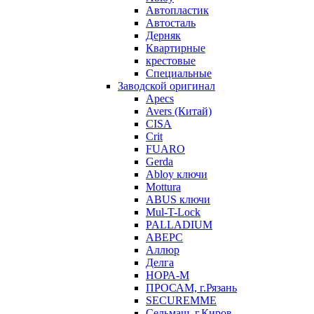
Автопластик
Автосталь
Дерняк
Квартирные
крестовые
Специальные
Заводской оригинал
Apecs
Avers (Китай)
CISA
Crit
FUARO
Gerda
Abloy ключи
Mottura
ABUS ключи
Mul-T-Lock
PALLADIUM
АВЕРС
Аллюр
Делга
НОРА-М
ПРОСАМ, г.Рязань
SECUREMME
Сельмаш, г.Киров