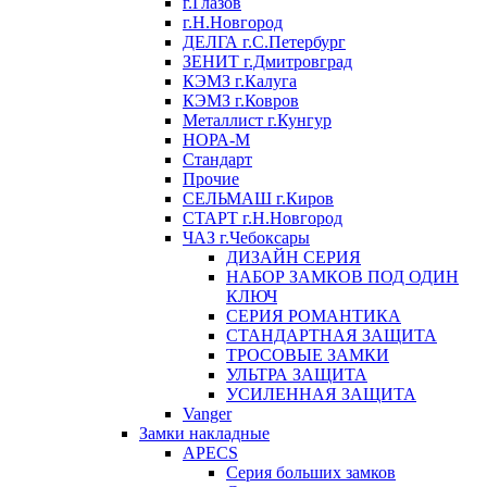
г.Глазов
г.Н.Новгород
ДЕЛГА г.С.Петербург
ЗЕНИТ г.Дмитровград
КЭМЗ г.Калуга
КЭМЗ г.Ковров
Металлист г.Кунгур
НОРА-М
Стандарт
Прочие
СЕЛЬМАШ г.Киров
СТАРТ г.Н.Новгород
ЧАЗ г.Чебоксары
ДИЗАЙН СЕРИЯ
НАБОР ЗАМКОВ ПОД ОДИН
КЛЮЧ
СЕРИЯ РОМАНТИКА
СТАНДАРТНАЯ ЗАЩИТА
ТРОСОВЫЕ ЗАМКИ
УЛЬТРА ЗАЩИТА
УСИЛЕННАЯ ЗАЩИТА
Vanger
Замки накладные
APECS
Серия больших замков