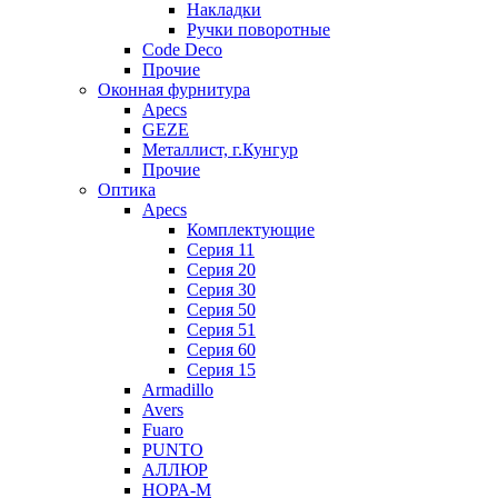
Накладки
Ручки поворотные
Code Deco
Прочие
Оконная фурнитура
Apecs
GEZE
Металлист, г.Кунгур
Прочие
Оптика
Apecs
Комплектующие
Серия 11
Серия 20
Серия 30
Серия 50
Серия 51
Серия 60
Серия 15
Armadillo
Avers
Fuaro
PUNTO
АЛЛЮР
НОРА-М