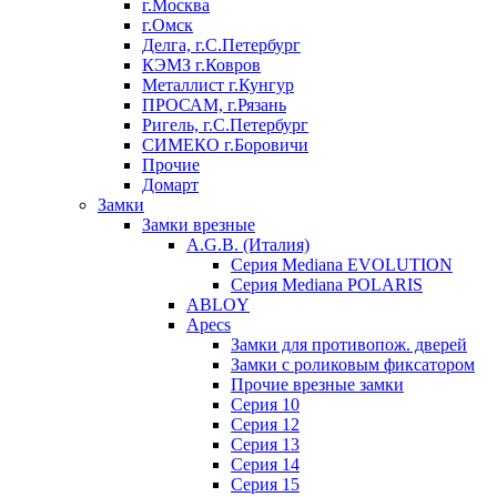
г.Москва
г.Омск
Делга, г.С.Петербург
КЭМЗ г.Ковров
Металлист г.Кунгур
ПРОСАМ, г.Рязань
Ригель, г.С.Петербург
СИМЕКО г.Боровичи
Прочие
Домарт
Замки
Замки врезные
A.G.B. (Италия)
Серия Mediana EVOLUTION
Серия Mediana POLARIS
ABLOY
Apecs
Замки для противопож. дверей
Замки с роликовым фиксатором
Прочие врезные замки
Серия 10
Серия 12
Серия 13
Серия 14
Серия 15