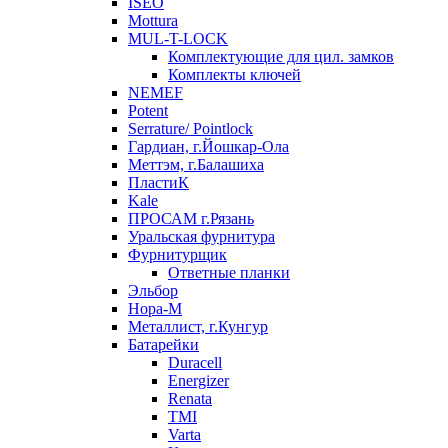
ISEO
Mottura
MUL-T-LOCK
Комплектующие для цил. замков
Комплекты ключей
NEMEF
Potent
Serrature/ Pointlock
Гардиан, г.Йошкар-Ола
Меттэм, г.Балашиха
ПластиК
Kale
ПРОСАМ г.Рязань
Уральская фурнитура
Фурнитурщик
Ответные планки
Эльбор
Нора-М
Металлист, г.Кунгур
Батарейки
Duracell
Energizer
Renata
TMI
Varta