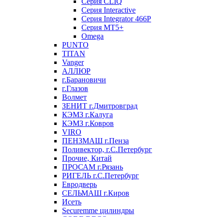
Серия CLIQ
Серия Interactive
Серия Integrator 466P
Серия MT5+
Omega
PUNTO
TITAN
Vanger
АЛЛЮР
г.Барановичи
г.Глазов
Волмет
ЗЕНИТ г.Дмитровград
КЭМЗ г.Калуга
КЭМЗ г.Ковров
VIRO
ПЕНЗМАШ г.Пенза
Поливектор, г.С.Петербург
Прочие, Китай
ПРОСАМ г.Рязань
РИГЕЛЬ г.С.Петербург
Евродверь
СЕЛЬМАШ г.Киров
Исеть
Securemme цилиндры