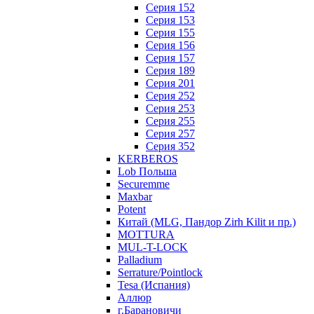
Серия 152
Серия 153
Серия 155
Серия 156
Серия 157
Серия 189
Серия 201
Серия 252
Серия 253
Серия 255
Серия 257
Серия 352
KERBEROS
Lob Польша
Securemme
Maxbar
Potent
Китай (MLG, Пандор Zirh Kilit и пр.)
MOTTURA
MUL-T-LOCK
Palladium
Serrature/Pointlock
Tesa (Испания)
Аллюр
г.Барановичи