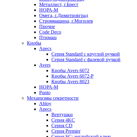
Металлист, г.Брест
НОРА-М
Омега, г.Димитровград
Строммашина, г.Могилев
Прочие
Code Deco
Птимаш
Кнобы
Apecs
Серия Standard с круглой ручкой
Серия Standard с фалевой ручкой
Avers
Кнобы Avers 6072
Кнобы Avers 6072-P
Кнобы Avers 8023
НОРА-М
Punto
Механизмы секретности
Abloy
Apecs
Вертушки
Серия 4KC
Серия CD
Серия Premier
Серия SC: английский ключ