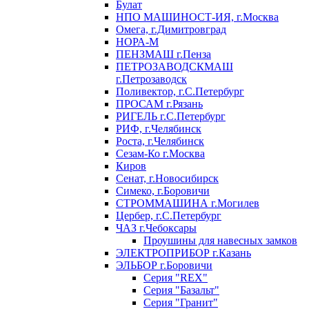
Булат
НПО МАШИНОСТ-ИЯ, г.Москва
Омега, г.Димитровград
НОРА-М
ПЕНЗМАШ г.Пенза
ПЕТРОЗАВОДСКМАШ
г.Петрозаводск
Поливектор, г.С.Петербург
ПРОСАМ г.Рязань
РИГЕЛЬ г.С.Петербург
РИФ, г.Челябинск
Роста, г.Челябинск
Сезам-Ко г.Москва
Киров
Сенат, г.Новосибирск
Симеко, г.Боровичи
СТРОММАШИНА г.Могилев
Цербер, г.С.Петербург
ЧАЗ г.Чебоксары
Проушины для навесных замков
ЭЛЕКТРОПРИБОР г.Казань
ЭЛЬБОР г.Боровичи
Серия "REX"
Серия "Базальт"
Серия "Гранит"