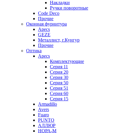
Накладки
Ручки поворотные
Code Deco
Прочие
Оконная фурнитура
Apecs
GEZE
Металлист, г.Кунгур
Прочие
Оптика
Apecs
Комплектующие
Серия 11
Серия 20
Серия 30
Серия 50
Серия 51
Серия 60
Серия 15
Armadillo
Avers
Fuaro
PUNTO
АЛЛЮР
НОРА-М