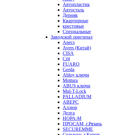
Автопластик
Автосталь
Дерняк
Квартирные
крестовые
Специальные
Заводской оригинал
Apecs
Avers (Китай)
CISA
Crit
FUARO
Gerda
Abloy ключи
Mottura
ABUS ключи
Mul-T-Lock
PALLADIUM
АВЕРС
Аллюр
Делга
НОРА-М
ПРОСАМ, г.Рязань
SECUREMME
Сельмаш, г.Киров