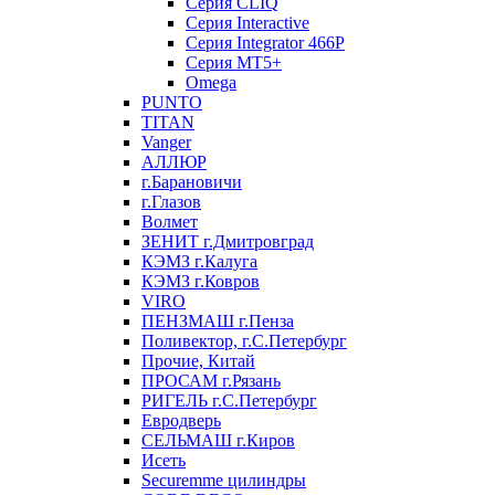
Серия CLIQ
Серия Interactive
Серия Integrator 466P
Серия MT5+
Omega
PUNTO
TITAN
Vanger
АЛЛЮР
г.Барановичи
г.Глазов
Волмет
ЗЕНИТ г.Дмитровград
КЭМЗ г.Калуга
КЭМЗ г.Ковров
VIRO
ПЕНЗМАШ г.Пенза
Поливектор, г.С.Петербург
Прочие, Китай
ПРОСАМ г.Рязань
РИГЕЛЬ г.С.Петербург
Евродверь
СЕЛЬМАШ г.Киров
Исеть
Securemme цилиндры