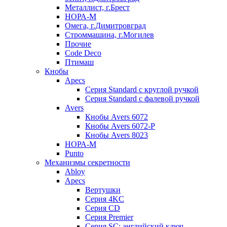
Металлист, г.Брест
НОРА-М
Омега, г.Димитровград
Строммашина, г.Могилев
Прочие
Code Deco
Птимаш
Кнобы
Apecs
Серия Standard с круглой ручкой
Серия Standard с фалевой ручкой
Avers
Кнобы Avers 6072
Кнобы Avers 6072-P
Кнобы Avers 8023
НОРА-М
Punto
Механизмы секретности
Abloy
Apecs
Вертушки
Серия 4KC
Серия CD
Серия Premier
Серия SC: английский ключ