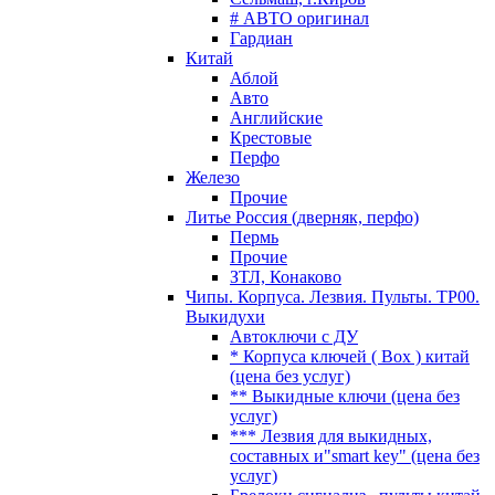
# АВТО оригинал
Гардиан
Китай
Аблой
Авто
Английские
Крестовые
Перфо
Железо
Прочие
Литье Россия (дверняк, перфо)
Пермь
Прочие
ЗТЛ, Конаково
Чипы. Корпуса. Лезвия. Пульты. TP00.
Выкидухи
Автоключи с ДУ
* Корпуса ключей ( Box ) китай
(цена без услуг)
** Выкидные ключи (цена без
услуг)
*** Лезвия для выкидных,
составных и"smart key" (цена без
услуг)