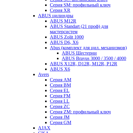
Серия SM: профильный ключ
Серия XR
ABUS цилиндры
ABUS M12R
ABUS Standart (21 проф) для
мастерсистем
ABUS Zolit 1000
ABUS D6, X6
Abus (комплект для цил. механизмов)
ABUS Шестерни
ABUS Bravus 3000 / 3500 / 4000
ABUS X12R, D12R, M12R, P12R
ABUS X6
Avers
Серия AM
Серия BM
Серия EL
Серия FM
Серия LL
Серия ZC
Серия ZM: профильный ключ
Серия JM
Серия GM
AJAX