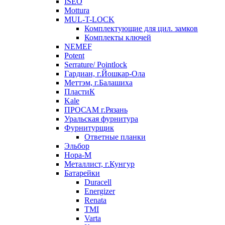
ISEO
Mottura
MUL-T-LOCK
Комплектующие для цил. замков
Комплекты ключей
NEMEF
Potent
Serrature/ Pointlock
Гардиан, г.Йошкар-Ола
Меттэм, г.Балашиха
ПластиК
Kale
ПРОСАМ г.Рязань
Уральская фурнитура
Фурнитурщик
Ответные планки
Эльбор
Нора-М
Металлист, г.Кунгур
Батарейки
Duracell
Energizer
Renata
TMI
Varta