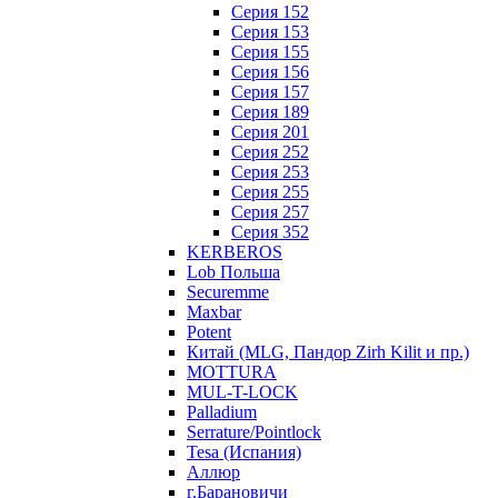
Серия 152
Серия 153
Серия 155
Серия 156
Серия 157
Серия 189
Серия 201
Серия 252
Серия 253
Серия 255
Серия 257
Серия 352
KERBEROS
Lob Польша
Securemme
Maxbar
Potent
Китай (MLG, Пандор Zirh Kilit и пр.)
MOTTURA
MUL-T-LOCK
Palladium
Serrature/Pointlock
Tesa (Испания)
Аллюр
г.Барановичи