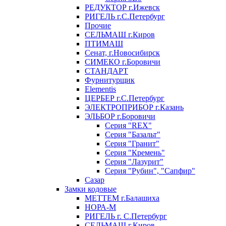
РЕДУКТОР г.Ижевск
РИГЕЛЬ г.С.Петербург
Прочие
СЕЛЬМАШ г.Киров
ПТИМАШ
Сенат, г.Новосибирск
СИМЕКО г.Боровичи
СТАНДАРТ
Фурнитурщик
Elementis
ЦЕРБЕР г.С.Петербург
ЭЛЕКТРОПРИБОР г.Казань
ЭЛЬБОР г.Боровичи
Серия "REX"
Серия "Базальт"
Серия "Гранит"
Серия "Кремень"
Серия "Лазурит"
Серия "Рубин", "Сапфир"
Сазар
Замки кодовые
МЕТТЕМ г.Балашиха
НОРА-М
РИГЕЛЬ г. С.Петербург
СЕЛЬМАШ г.Киров