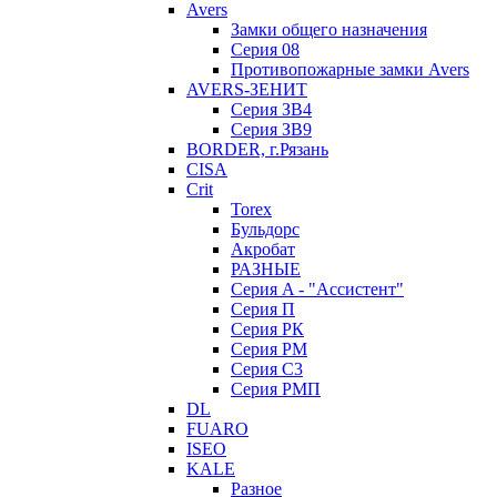
Avers
Замки общего назначения
Серия 08
Противопожарные замки Avers
AVERS-ЗЕНИТ
Серия ЗВ4
Серия ЗВ9
BORDER, г.Рязань
CISA
Crit
Torex
Бульдорс
Акробат
РАЗНЫЕ
Серия A - "Ассистент"
Серия П
Серия РК
Серия РМ
Серия С3
Серия РМП
DL
FUARO
ISEO
KALE
Разное