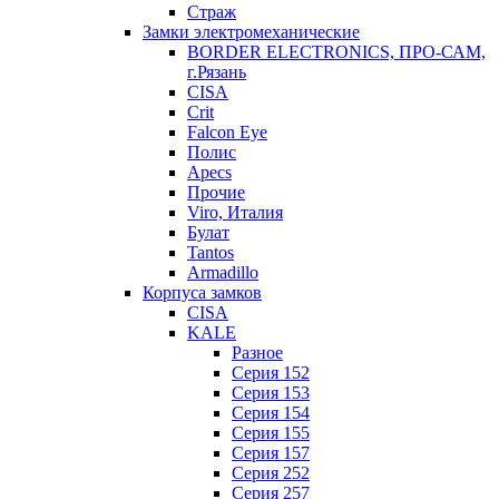
Страж
Замки электромеханические
BORDER ELECTRONICS, ПРО-САМ,
г.Рязань
CISA
Crit
Falcon Eye
Полис
Apecs
Прочие
Viro, Италия
Булат
Tantos
Armadillo
Корпуса замков
CISA
KALE
Разное
Серия 152
Серия 153
Серия 154
Серия 155
Серия 157
Серия 252
Серия 257