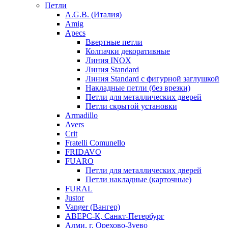
Петли
A.G.B. (Италия)
Amig
Apecs
Ввертные петли
Колпачки декоративные
Линия INOX
Линия Standard
Линия Standard с фигурной заглушкой
Накладные петли (без врезки)
Петли для металлических дверей
Петли скрытой установки
Armadillo
Avers
Crit
Fratelli Comunello
FRIDAVO
FUARO
Петли для металлических дверей
Петли накладные (карточные)
FURAL
Justor
Vanger (Вангер)
АВЕРС-К, Санкт-Петербург
Алми, г. Орехово-Зуево