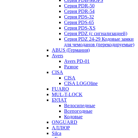
Серия PDB-MOPS
Серия PDR-50
Серия PDR-54
Серия PDS-32
Серия PDS-65
Серия PDS-XS
Серия PDZ (с сигнализацией)
Серия PDZ 24-29 Кодовые замки
для чемоданов (перекодируемые)
ABUS (Германия)
Avers
Avers PD-01
Разное
CISA
CISA
CISA LOGOline
FUARO
MUL-T-LOCK
БУЛАТ
Велосипедные
Всепогодные
Кодовые
ONGUARD
АЛЛЮР
Silca