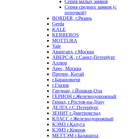
Серия малых замков
Серия средних замков (с
цепочкой)
BORDER, г.Рязань
Gerda
KALE
KERBEROS
MOTTURA
Yale
Авангард, г.Москва
АВЕРС-К, г.Санкт-Петербург
Аллюр
Арес, Москва
Прочие, Китай
г.Барановичи
г.Глазов
Гардиан, г.Йошкар-Ола
ГЕРИОН г.Железнодорожный
Гюрал, г.Ростов-на-Дону
ДЕЛГА г.С.Петербург
ЗЕНИТ г.Дмитровград
КЛАСС г.Железнодорожный
КЭМЗ г.Калуга
КЭМЗ г.Ковров
МЕТТЭМ г.Балашиха