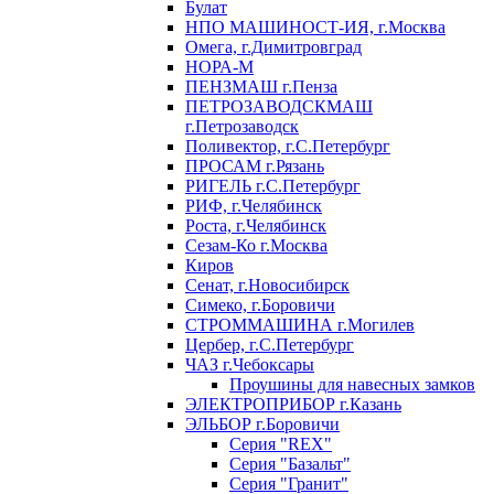
Булат
НПО МАШИНОСТ-ИЯ, г.Москва
Омега, г.Димитровград
НОРА-М
ПЕНЗМАШ г.Пенза
ПЕТРОЗАВОДСКМАШ
г.Петрозаводск
Поливектор, г.С.Петербург
ПРОСАМ г.Рязань
РИГЕЛЬ г.С.Петербург
РИФ, г.Челябинск
Роста, г.Челябинск
Сезам-Ко г.Москва
Киров
Сенат, г.Новосибирск
Симеко, г.Боровичи
СТРОММАШИНА г.Могилев
Цербер, г.С.Петербург
ЧАЗ г.Чебоксары
Проушины для навесных замков
ЭЛЕКТРОПРИБОР г.Казань
ЭЛЬБОР г.Боровичи
Серия "REX"
Серия "Базальт"
Серия "Гранит"