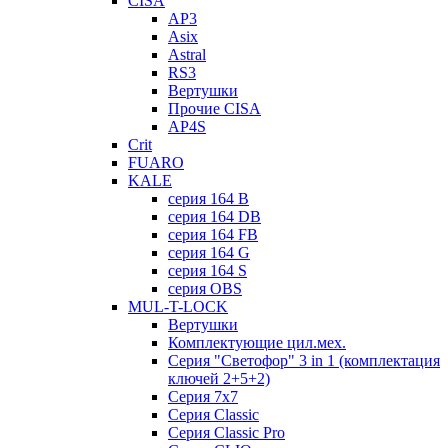
CISA
AP3
Asix
Astral
RS3
Вертушки
Прочие CISA
AP4S
Crit
FUARO
KALE
серия 164 B
серия 164 DB
серия 164 FB
серия 164 G
серия 164 S
серия OBS
MUL-T-LOCK
Вертушки
Комплектующие цил.мех.
Серия "Светофор" 3 in 1 (комплектация
ключей 2+5+2)
Серия 7х7
Серия Classic
Серия Classic Pro