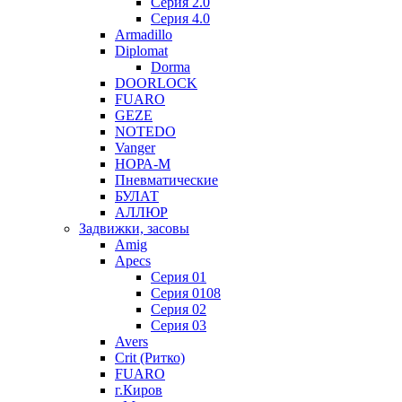
Серия 2.0
Серия 4.0
Armadillo
Diplomat
Dorma
DOORLOCK
FUARO
GEZE
NOTEDO
Vanger
НОРА-М
Пневматические
БУЛАТ
АЛЛЮР
Задвижки, засовы
Amig
Apecs
Серия 01
Серия 0108
Серия 02
Серия 03
Avers
Crit (Ритко)
FUARO
г.Киров