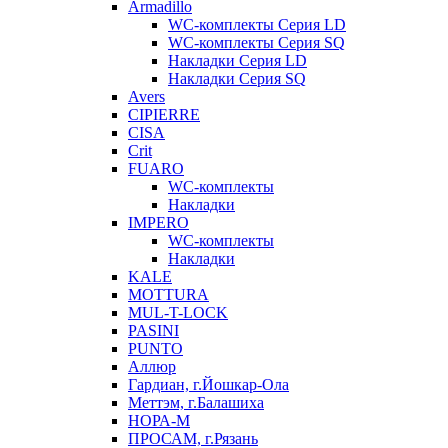
Armadillo
WC-комплекты Серия LD
WC-комплекты Серия SQ
Накладки Серия LD
Накладки Серия SQ
Avers
CIPIERRE
CISA
Crit
FUARO
WC-комплекты
Накладки
IMPERO
WC-комплекты
Накладки
KALE
MOTTURA
MUL-T-LOCK
PASINI
PUNTO
Аллюр
Гардиан, г.Йошкар-Ола
Меттэм, г.Балашиха
НОРА-М
ПРОСАМ, г.Рязань