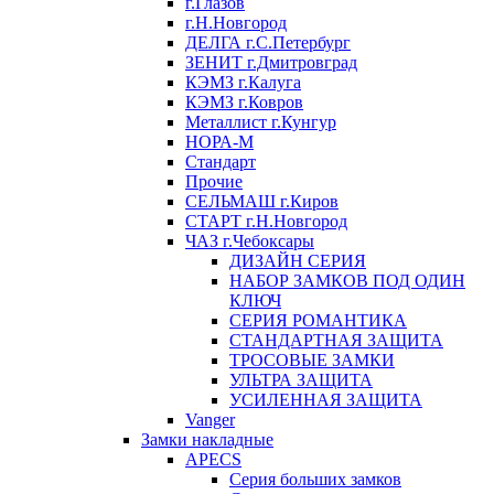
г.Глазов
г.Н.Новгород
ДЕЛГА г.С.Петербург
ЗЕНИТ г.Дмитровград
КЭМЗ г.Калуга
КЭМЗ г.Ковров
Металлист г.Кунгур
НОРА-М
Стандарт
Прочие
СЕЛЬМАШ г.Киров
СТАРТ г.Н.Новгород
ЧАЗ г.Чебоксары
ДИЗАЙН СЕРИЯ
НАБОР ЗАМКОВ ПОД ОДИН
КЛЮЧ
СЕРИЯ РОМАНТИКА
СТАНДАРТНАЯ ЗАЩИТА
ТРОСОВЫЕ ЗАМКИ
УЛЬТРА ЗАЩИТА
УСИЛЕННАЯ ЗАЩИТА
Vanger
Замки накладные
APECS
Серия больших замков