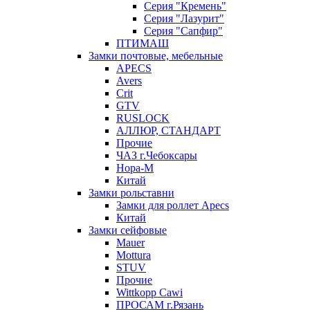
Серия "Кремень"
Серия "Лазурит"
Серия "Сапфир"
ПТИМАШ
Замки почтовые, мебельные
APECS
Avers
Crit
GTV
RUSLOCK
АЛЛЮР, СТАНДАРТ
Прочие
ЧАЗ г.Чебоксары
Нора-М
Китай
Замки рольставни
Замки для роллет Apecs
Китай
Замки сейфовые
Mauer
Mottura
STUV
Прочие
Wittkopp Cawi
ПРОСАМ г.Рязань