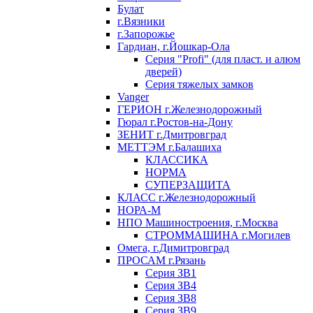
Булат
г.Вязники
г.Запорожье
Гардиан, г.Йошкар-Ола
Серия "Profi" (для пласт. и алюм
дверей)
Серия тяжелых замков
Vanger
ГЕРИОН г.Железнодорожный
Гюрал г.Ростов-на-Дону
ЗЕНИТ г.Дмитровград
МЕТТЭМ г.Балашиха
КЛАССИКА
НОРМА
СУПЕРЗАЩИТА
КЛАСС г.Железнодорожный
НОРА-М
НПО Машиностроения, г.Москва
СТРОММАШИНА г.Могилев
Омега, г.Димитровград
ПРОСАМ г.Рязань
Серия ЗВ1
Серия ЗВ4
Серия ЗВ8
Серия ЗВ9