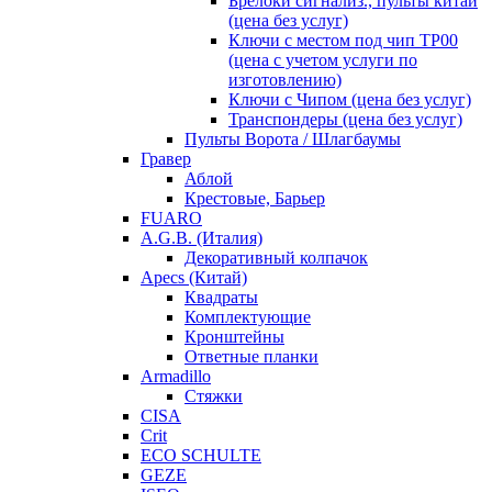
Брелоки сигнализ., пульты китай
(цена без услуг)
Ключи с местом под чип TP00
(цена с учетом услуги по
изготовлению)
Ключи с Чипом (цена без услуг)
Транспондеры (цена без услуг)
Пульты Ворота / Шлагбаумы
Гравер
Аблой
Крестовые, Барьер
FUARO
A.G.B. (Италия)
Декоративный колпачок
Apecs (Китай)
Квадраты
Комплектующие
Кронштейны
Ответные планки
Armadillo
Стяжки
CISA
Crit
ECO SCHULTE
GEZE