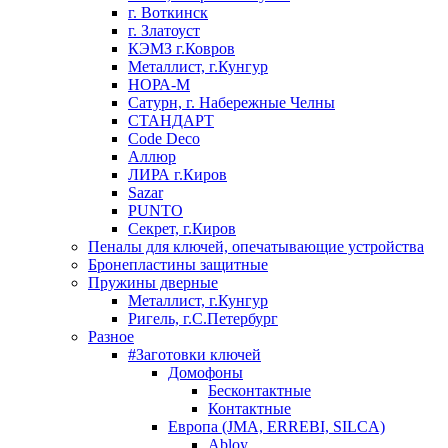
г. Воткинск
г. Златоуст
КЭМЗ г.Ковров
Металлист, г.Кунгур
НОРА-М
Сатурн, г. Набережные Челны
СТАНДАРТ
Code Deco
Аллюр
ЛИРА г.Киров
Sazar
PUNTO
Секрет, г.Киров
Пеналы для ключей, опечатывающие устройства
Бронепластины защитные
Пружины дверные
Металлист, г.Кунгур
Ригель, г.С.Петербург
Разное
#Заготовки ключей
Домофоны
Бесконтактные
Контактные
Европа (JMA, ERREBI, SILCA)
Abloy