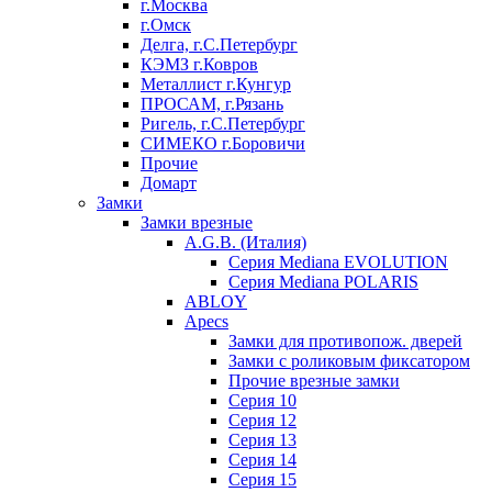
г.Москва
г.Омск
Делга, г.С.Петербург
КЭМЗ г.Ковров
Металлист г.Кунгур
ПРОСАМ, г.Рязань
Ригель, г.С.Петербург
СИМЕКО г.Боровичи
Прочие
Домарт
Замки
Замки врезные
A.G.B. (Италия)
Серия Mediana EVOLUTION
Серия Mediana POLARIS
ABLOY
Apecs
Замки для противопож. дверей
Замки с роликовым фиксатором
Прочие врезные замки
Серия 10
Серия 12
Серия 13
Серия 14
Серия 15