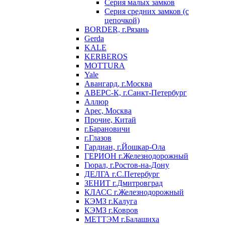
Серия малых замков
Серия средних замков (с
цепочкой)
BORDER, г.Рязань
Gerda
KALE
KERBEROS
MOTTURA
Yale
Авангард, г.Москва
АВЕРС-К, г.Санкт-Петербург
Аллюр
Арес, Москва
Прочие, Китай
г.Барановичи
г.Глазов
Гардиан, г.Йошкар-Ола
ГЕРИОН г.Железнодорожный
Гюрал, г.Ростов-на-Дону
ДЕЛГА г.С.Петербург
ЗЕНИТ г.Дмитровград
КЛАСС г.Железнодорожный
КЭМЗ г.Калуга
КЭМЗ г.Ковров
МЕТТЭМ г.Балашиха