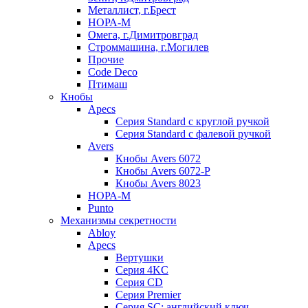
Металлист, г.Брест
НОРА-М
Омега, г.Димитровград
Строммашина, г.Могилев
Прочие
Code Deco
Птимаш
Кнобы
Apecs
Серия Standard с круглой ручкой
Серия Standard с фалевой ручкой
Avers
Кнобы Avers 6072
Кнобы Avers 6072-P
Кнобы Avers 8023
НОРА-М
Punto
Механизмы секретности
Abloy
Apecs
Вертушки
Серия 4KC
Серия CD
Серия Premier
Серия SC: английский ключ