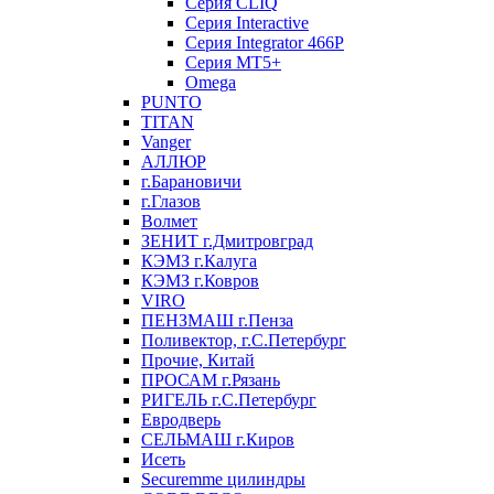
Серия CLIQ
Серия Interactive
Серия Integrator 466P
Серия MT5+
Omega
PUNTO
TITAN
Vanger
АЛЛЮР
г.Барановичи
г.Глазов
Волмет
ЗЕНИТ г.Дмитровград
КЭМЗ г.Калуга
КЭМЗ г.Ковров
VIRO
ПЕНЗМАШ г.Пенза
Поливектор, г.С.Петербург
Прочие, Китай
ПРОСАМ г.Рязань
РИГЕЛЬ г.С.Петербург
Евродверь
СЕЛЬМАШ г.Киров
Исеть
Securemme цилиндры