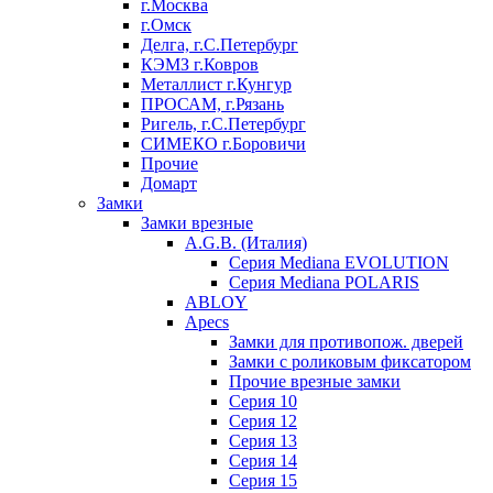
г.Москва
г.Омск
Делга, г.С.Петербург
КЭМЗ г.Ковров
Металлист г.Кунгур
ПРОСАМ, г.Рязань
Ригель, г.С.Петербург
СИМЕКО г.Боровичи
Прочие
Домарт
Замки
Замки врезные
A.G.B. (Италия)
Серия Mediana EVOLUTION
Серия Mediana POLARIS
ABLOY
Apecs
Замки для противопож. дверей
Замки с роликовым фиксатором
Прочие врезные замки
Серия 10
Серия 12
Серия 13
Серия 14
Серия 15