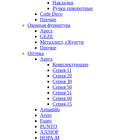
Накладки
Ручки поворотные
Code Deco
Прочие
Оконная фурнитура
Apecs
GEZE
Металлист, г.Кунгур
Прочие
Оптика
Apecs
Комплектующие
Серия 11
Серия 20
Серия 30
Серия 50
Серия 51
Серия 60
Серия 15
Armadillo
Avers
Fuaro
PUNTO
АЛЛЮР
НОРА-М