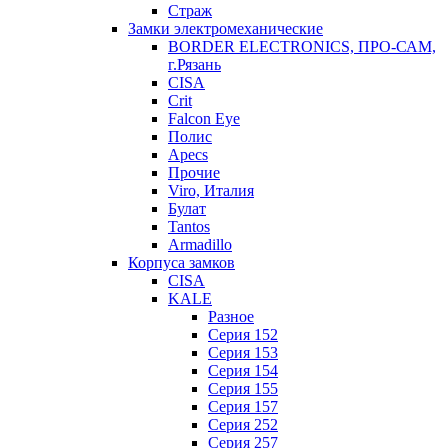
Страж
Замки электромеханические
BORDER ELECTRONICS, ПРО-САМ,
г.Рязань
CISA
Crit
Falcon Eye
Полис
Apecs
Прочие
Viro, Италия
Булат
Tantos
Armadillo
Корпуса замков
CISA
KALE
Разное
Серия 152
Серия 153
Серия 154
Серия 155
Серия 157
Серия 252
Серия 257