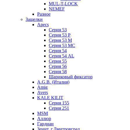
MUL-T-LOCK
NEMEF
Разное
Защелки
Apecs
Серия 53
Серия 53 P
Серия 53 М
Серия 53 МC
Серия 54
Серия 54 AL
Серия 55
Серия 56
Серия 58
Шариковый фиксатор
A.G.B. (Италия)
Amig
Avers
KALE KILIT
Серия 155
Серия 251
MSM
Аллюр
Гардиан
Зенит, г.Дмитровград