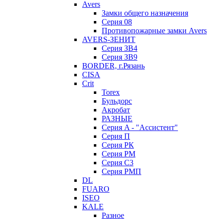
Avers
Замки общего назначения
Серия 08
Противопожарные замки Avers
AVERS-ЗЕНИТ
Серия ЗВ4
Серия ЗВ9
BORDER, г.Рязань
CISA
Crit
Torex
Бульдорс
Акробат
РАЗНЫЕ
Серия A - "Ассистент"
Серия П
Серия РК
Серия РМ
Серия С3
Серия РМП
DL
FUARO
ISEO
KALE
Разное