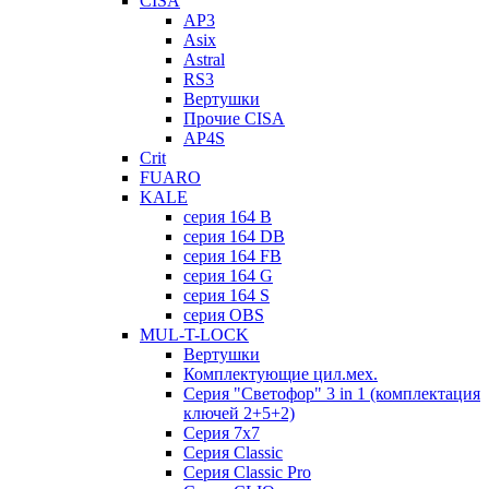
CISA
AP3
Asix
Astral
RS3
Вертушки
Прочие CISA
AP4S
Crit
FUARO
KALE
серия 164 B
серия 164 DB
серия 164 FB
серия 164 G
серия 164 S
серия OBS
MUL-T-LOCK
Вертушки
Комплектующие цил.мех.
Серия "Светофор" 3 in 1 (комплектация
ключей 2+5+2)
Серия 7х7
Серия Classic
Серия Classic Pro