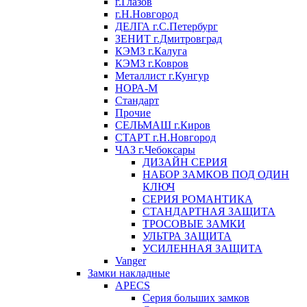
г.Глазов
г.Н.Новгород
ДЕЛГА г.С.Петербург
ЗЕНИТ г.Дмитровград
КЭМЗ г.Калуга
КЭМЗ г.Ковров
Металлист г.Кунгур
НОРА-М
Стандарт
Прочие
СЕЛЬМАШ г.Киров
СТАРТ г.Н.Новгород
ЧАЗ г.Чебоксары
ДИЗАЙН СЕРИЯ
НАБОР ЗАМКОВ ПОД ОДИН
КЛЮЧ
СЕРИЯ РОМАНТИКА
СТАНДАРТНАЯ ЗАЩИТА
ТРОСОВЫЕ ЗАМКИ
УЛЬТРА ЗАЩИТА
УСИЛЕННАЯ ЗАЩИТА
Vanger
Замки накладные
APECS
Серия больших замков