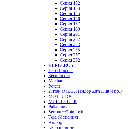
Серия 152
Серия 153
Серия 155
Серия 156
Серия 157
Серия 189
Серия 201
Серия 252
Серия 253
Серия 255
Серия 257
Серия 352
KERBEROS
Lob Польша
Securemme
Maxbar
Potent
Китай (MLG, Пандор Zirh Kilit и пр.)
MOTTURA
MUL-T-LOCK
Palladium
Serrature/Pointlock
Tesa (Испания)
Аллюр
г.Барановичи