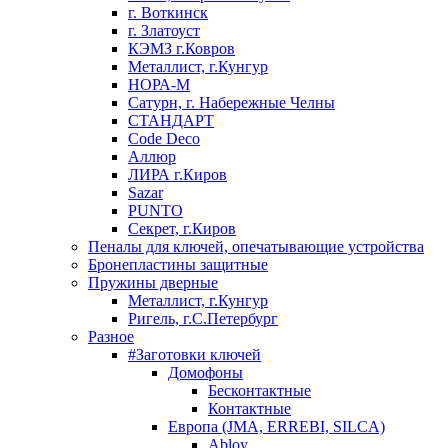
г. Воткинск
г. Златоуст
КЭМЗ г.Ковров
Металлист, г.Кунгур
НОРА-М
Сатурн, г. Набережные Челны
СТАНДАРТ
Code Deco
Аллюр
ЛИРА г.Киров
Sazar
PUNTO
Секрет, г.Киров
Пеналы для ключей, опечатывающие устройства
Бронепластины защитные
Пружины дверные
Металлист, г.Кунгур
Ригель, г.С.Петербург
Разное
#Заготовки ключей
Домофоны
Бесконтактные
Контактные
Европа (JMA, ERREBI, SILCA)
Abloy