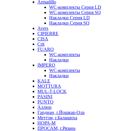
Armadillo
WC-комплекты Серия LD
WC-комплекты Серия SQ
Накладки Серия LD
Накладки Серия SQ
Avers
CIPIERRE
CISA
Crit
FUARO
WC-комплекты
Накладки
IMPERO
WC-комплекты
Накладки
KALE
MOTTURA
MUL-T-LOCK
PASINI
PUNTO
Аллюр
Гардиан, г.Йошкар-Ола
Меттэм, г.Балашиха
НОРА-М
ПРОСАМ, г.Рязань