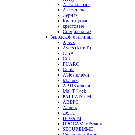
Автопластик
Автосталь
Дерняк
Квартирные
крестовые
Специальные
Заводской оригинал
Apecs
Avers (Китай)
CISA
Crit
FUARO
Gerda
Abloy ключи
Mottura
ABUS ключи
Mul-T-Lock
PALLADIUM
АВЕРС
Аллюр
Делга
НОРА-М
ПРОСАМ, г.Рязань
SECUREMME
Сельмаш, г.Киров