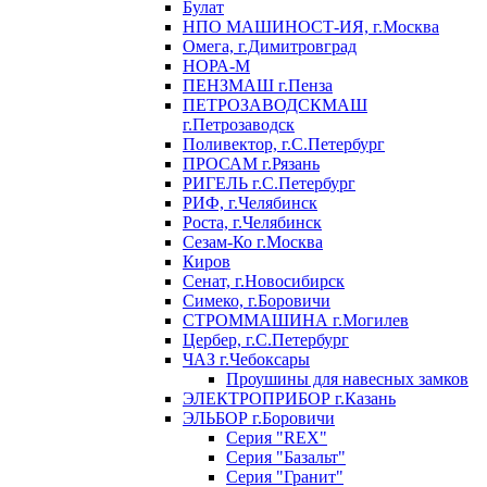
Булат
НПО МАШИНОСТ-ИЯ, г.Москва
Омега, г.Димитровград
НОРА-М
ПЕНЗМАШ г.Пенза
ПЕТРОЗАВОДСКМАШ
г.Петрозаводск
Поливектор, г.С.Петербург
ПРОСАМ г.Рязань
РИГЕЛЬ г.С.Петербург
РИФ, г.Челябинск
Роста, г.Челябинск
Сезам-Ко г.Москва
Киров
Сенат, г.Новосибирск
Симеко, г.Боровичи
СТРОММАШИНА г.Могилев
Цербер, г.С.Петербург
ЧАЗ г.Чебоксары
Проушины для навесных замков
ЭЛЕКТРОПРИБОР г.Казань
ЭЛЬБОР г.Боровичи
Серия "REX"
Серия "Базальт"
Серия "Гранит"