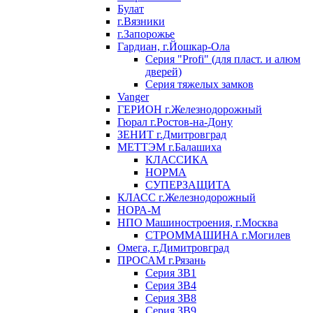
Булат
г.Вязники
г.Запорожье
Гардиан, г.Йошкар-Ола
Серия "Profi" (для пласт. и алюм
дверей)
Серия тяжелых замков
Vanger
ГЕРИОН г.Железнодорожный
Гюрал г.Ростов-на-Дону
ЗЕНИТ г.Дмитровград
МЕТТЭМ г.Балашиха
КЛАССИКА
НОРМА
СУПЕРЗАЩИТА
КЛАСС г.Железнодорожный
НОРА-М
НПО Машиностроения, г.Москва
СТРОММАШИНА г.Могилев
Омега, г.Димитровград
ПРОСАМ г.Рязань
Серия ЗВ1
Серия ЗВ4
Серия ЗВ8
Серия ЗВ9