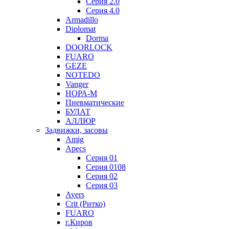
Серия 2.0
Серия 4.0
Armadillo
Diplomat
Dorma
DOORLOCK
FUARO
GEZE
NOTEDO
Vanger
НОРА-М
Пневматические
БУЛАТ
АЛЛЮР
Задвижки, засовы
Amig
Apecs
Серия 01
Серия 0108
Серия 02
Серия 03
Avers
Crit (Ритко)
FUARO
г.Киров