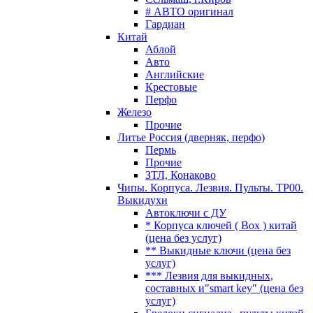
# АВТО оригинал
Гардиан
Китай
Аблой
Авто
Английские
Крестовые
Перфо
Железо
Прочие
Литье Россия (дверняк, перфо)
Пермь
Прочие
ЗТЛ, Конаково
Чипы. Корпуса. Лезвия. Пульты. TP00.
Выкидухи
Автоключи с ДУ
* Корпуса ключей ( Box ) китай
(цена без услуг)
** Выкидные ключи (цена без
услуг)
*** Лезвия для выкидных,
составных и"smart key" (цена без
услуг)