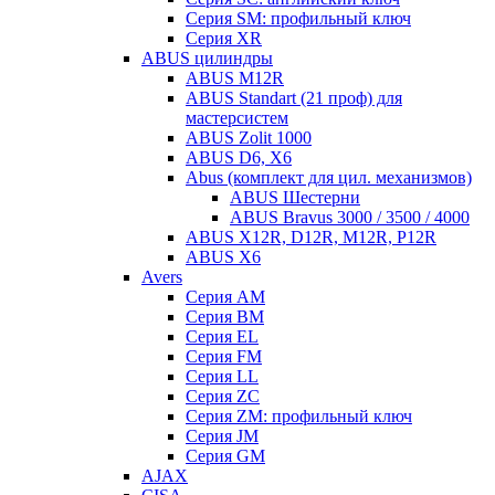
Серия SM: профильный ключ
Серия XR
ABUS цилиндры
ABUS M12R
ABUS Standart (21 проф) для
мастерсистем
ABUS Zolit 1000
ABUS D6, X6
Abus (комплект для цил. механизмов)
ABUS Шестерни
ABUS Bravus 3000 / 3500 / 4000
ABUS X12R, D12R, M12R, P12R
ABUS X6
Avers
Серия AM
Серия BM
Серия EL
Серия FM
Серия LL
Серия ZC
Серия ZM: профильный ключ
Серия JM
Серия GM
AJAX