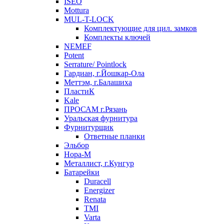
ISEO
Mottura
MUL-T-LOCK
Комплектующие для цил. замков
Комплекты ключей
NEMEF
Potent
Serrature/ Pointlock
Гардиан, г.Йошкар-Ола
Меттэм, г.Балашиха
ПластиК
Kale
ПРОСАМ г.Рязань
Уральская фурнитура
Фурнитурщик
Ответные планки
Эльбор
Нора-М
Металлист, г.Кунгур
Батарейки
Duracell
Energizer
Renata
TMI
Varta