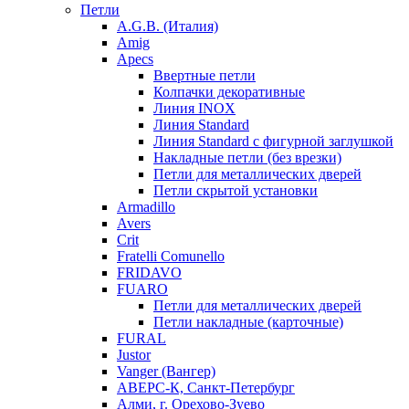
Петли
A.G.B. (Италия)
Amig
Apecs
Ввертные петли
Колпачки декоративные
Линия INOX
Линия Standard
Линия Standard с фигурной заглушкой
Накладные петли (без врезки)
Петли для металлических дверей
Петли скрытой установки
Armadillo
Avers
Crit
Fratelli Comunello
FRIDAVO
FUARO
Петли для металлических дверей
Петли накладные (карточные)
FURAL
Justor
Vanger (Вангер)
АВЕРС-К, Санкт-Петербург
Алми, г. Орехово-Зуево