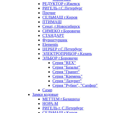
РЕДУКТОР г.Ижевск
РИГЕЛЬ г.С.Петербург
Прочие
СЕЛЬМАШ г.Киров
ПТИМАШ
Сенат, г.Новосибирск
СИМЕКО г.Боровичи
СТАНДАРТ
Фурнитурщик
Elementis
ЦЕРБЕР г.С.Петербург
ЭЛЕКТРОПРИБОР г.Казань
ЭЛЬБОР г.Боровичи
Серия "REX"
Серия "Базальт"
Серия "Гранит"
Серия "Кремень"
Серия "Лазурит"
Серия "Рубин", "Сапфир"
Сазар
Замки кодовые
МЕТТЕМ г.Балашиха
НОРА-М
РИГЕЛЬ г. С.Петербург
СЕЛЬМАШ г.Киров