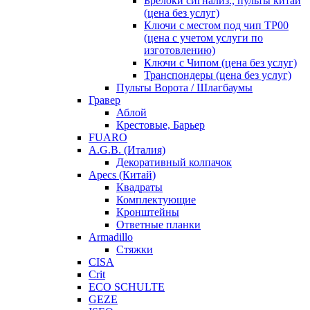
Брелоки сигнализ., пульты китай
(цена без услуг)
Ключи с местом под чип TP00
(цена с учетом услуги по
изготовлению)
Ключи с Чипом (цена без услуг)
Транспондеры (цена без услуг)
Пульты Ворота / Шлагбаумы
Гравер
Аблой
Крестовые, Барьер
FUARO
A.G.B. (Италия)
Декоративный колпачок
Apecs (Китай)
Квадраты
Комплектующие
Кронштейны
Ответные планки
Armadillo
Стяжки
CISA
Crit
ECO SCHULTE
GEZE