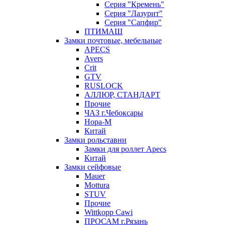
Серия "Кремень"
Серия "Лазурит"
Серия "Сапфир"
ПТИМАШ
Замки почтовые, мебельные
APECS
Avers
Crit
GTV
RUSLOCK
АЛЛЮР, СТАНДАРТ
Прочие
ЧАЗ г.Чебоксары
Нора-М
Китай
Замки рольставни
Замки для роллет Apecs
Китай
Замки сейфовые
Mauer
Mottura
STUV
Прочие
Wittkopp Cawi
ПРОСАМ г.Рязань