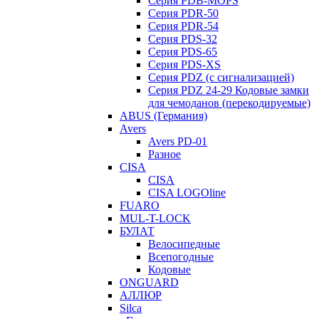
Серия PDB-MOPS
Серия PDR-50
Серия PDR-54
Серия PDS-32
Серия PDS-65
Серия PDS-XS
Серия PDZ (с сигнализацией)
Серия PDZ 24-29 Кодовые замки
для чемоданов (перекодируемые)
ABUS (Германия)
Avers
Avers PD-01
Разное
CISA
CISA
CISA LOGOline
FUARO
MUL-T-LOCK
БУЛАТ
Велосипедные
Всепогодные
Кодовые
ONGUARD
АЛЛЮР
Silca