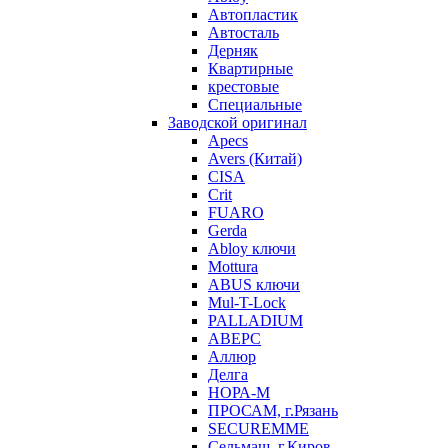
Автопластик
Автосталь
Дерняк
Квартирные
крестовые
Специальные
Заводской оригинал
Apecs
Avers (Китай)
CISA
Crit
FUARO
Gerda
Abloy ключи
Mottura
ABUS ключи
Mul-T-Lock
PALLADIUM
АВЕРС
Аллюр
Делга
НОРА-М
ПРОСАМ, г.Рязань
SECUREMME
Сельмаш, г.Киров