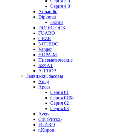
Серия 2.0
Серия 4.0
Armadillo
Diplomat
Dorma
DOORLOCK
FUARO
GEZE
NOTEDO
Vanger
НОРА-М
Пневматические
БУЛАТ
АЛЛЮР
Задвижки, засовы
Amig
Apecs
Серия 01
Серия 0108
Серия 02
Серия 03
Avers
Crit (Ритко)
FUARO
г.Киров