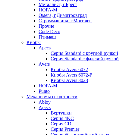
Металлист, г.Брест
НОРА-М
Омега, г.Димитровград
Строммашина, г.Могилев
Прочие
Code Deco
Птимаш
Кнобы
Apecs
Серия Standard с круглой ручкой
Серия Standard с фалевой ручкой
Avers
Кнобы Avers 6072
Кнобы Avers 6072-P
Кнобы Avers 8023
НОРА-М
Punto
Механизмы секретности
Abloy
Apecs
Вертушки
Серия 4KC
Серия CD
Серия Premier
Серия SC: английский ключ