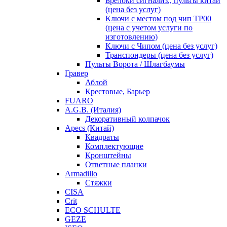
Брелоки сигнализ., пульты китай
(цена без услуг)
Ключи с местом под чип TP00
(цена с учетом услуги по
изготовлению)
Ключи с Чипом (цена без услуг)
Транспондеры (цена без услуг)
Пульты Ворота / Шлагбаумы
Гравер
Аблой
Крестовые, Барьер
FUARO
A.G.B. (Италия)
Декоративный колпачок
Apecs (Китай)
Квадраты
Комплектующие
Кронштейны
Ответные планки
Armadillo
Стяжки
CISA
Crit
ECO SCHULTE
GEZE