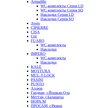
Armadillo
WC-комплекты Серия LD
WC-комплекты Серия SQ
Накладки Серия LD
Накладки Серия SQ
Avers
CIPIERRE
CISA
Crit
FUARO
WC-комплекты
Накладки
IMPERO
WC-комплекты
Накладки
KALE
MOTTURA
MUL-T-LOCK
PASINI
PUNTO
Аллюр
Гардиан, г.Йошкар-Ола
Меттэм, г.Балашиха
НОРА-М
ПРОСАМ, г.Рязань