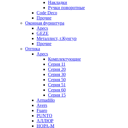
Накладки
Ручки поворотные
Code Deco
Прочие
Оконная фурнитура
Apecs
GEZE
Металлист, г.Кунгур
Прочие
Оптика
Apecs
Комплектующие
Серия 11
Серия 20
Серия 30
Серия 50
Серия 51
Серия 60
Серия 15
Armadillo
Avers
Fuaro
PUNTO
АЛЛЮР
НОРА-М