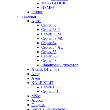
MUL-T-LOCK
NEMEF
Разное
Защелки
Apecs
Серия 53
Серия 53 P
Серия 53 М
Серия 53 МC
Серия 54
Серия 54 AL
Серия 55
Серия 56
Серия 58
Шариковый фиксатор
A.G.B. (Италия)
Amig
Avers
KALE KILIT
Серия 155
Серия 251
MSM
Аллюр
Гардиан
Зенит, г.Дмитровград