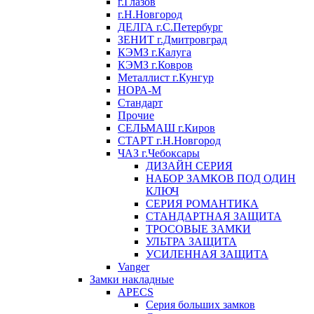
г.Глазов
г.Н.Новгород
ДЕЛГА г.С.Петербург
ЗЕНИТ г.Дмитровград
КЭМЗ г.Калуга
КЭМЗ г.Ковров
Металлист г.Кунгур
НОРА-М
Стандарт
Прочие
СЕЛЬМАШ г.Киров
СТАРТ г.Н.Новгород
ЧАЗ г.Чебоксары
ДИЗАЙН СЕРИЯ
НАБОР ЗАМКОВ ПОД ОДИН
КЛЮЧ
СЕРИЯ РОМАНТИКА
СТАНДАРТНАЯ ЗАЩИТА
ТРОСОВЫЕ ЗАМКИ
УЛЬТРА ЗАЩИТА
УСИЛЕННАЯ ЗАЩИТА
Vanger
Замки накладные
APECS
Серия больших замков