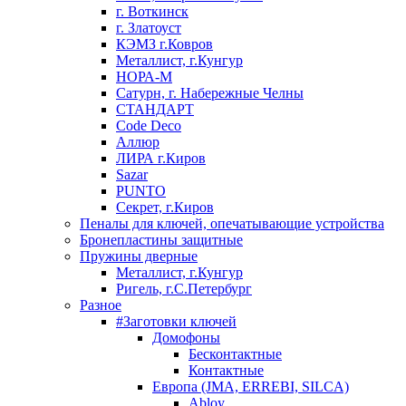
г. Воткинск
г. Златоуст
КЭМЗ г.Ковров
Металлист, г.Кунгур
НОРА-М
Сатурн, г. Набережные Челны
СТАНДАРТ
Code Deco
Аллюр
ЛИРА г.Киров
Sazar
PUNTO
Секрет, г.Киров
Пеналы для ключей, опечатывающие устройства
Бронепластины защитные
Пружины дверные
Металлист, г.Кунгур
Ригель, г.С.Петербург
Разное
#Заготовки ключей
Домофоны
Бесконтактные
Контактные
Европа (JMA, ERREBI, SILCA)
Abloy