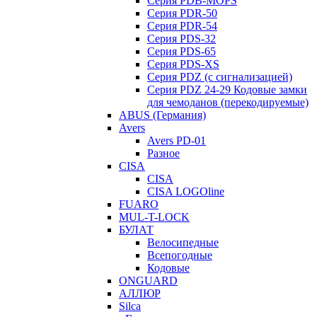
Серия PDB-MOPS
Серия PDR-50
Серия PDR-54
Серия PDS-32
Серия PDS-65
Серия PDS-XS
Серия PDZ (с сигнализацией)
Серия PDZ 24-29 Кодовые замки
для чемоданов (перекодируемые)
ABUS (Германия)
Avers
Avers PD-01
Разное
CISA
CISA
CISA LOGOline
FUARO
MUL-T-LOCK
БУЛАТ
Велосипедные
Всепогодные
Кодовые
ONGUARD
АЛЛЮР
Silca