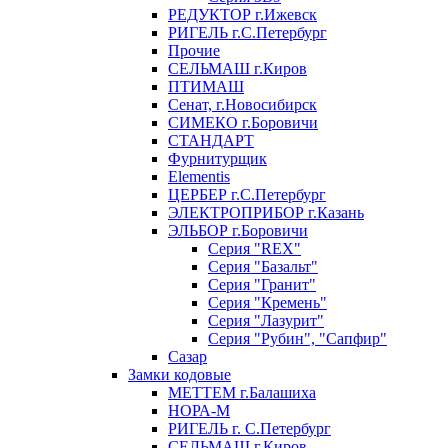
РЕДУКТОР г.Ижевск
РИГЕЛЬ г.С.Петербург
Прочие
СЕЛЬМАШ г.Киров
ПТИМАШ
Сенат, г.Новосибирск
СИМЕКО г.Боровичи
СТАНДАРТ
Фурнитурщик
Elementis
ЦЕРБЕР г.С.Петербург
ЭЛЕКТРОПРИБОР г.Казань
ЭЛЬБОР г.Боровичи
Серия "REX"
Серия "Базальт"
Серия "Гранит"
Серия "Кремень"
Серия "Лазурит"
Серия "Рубин", "Сапфир"
Сазар
Замки кодовые
МЕТТЕМ г.Балашиха
НОРА-М
РИГЕЛЬ г. С.Петербург
СЕЛЬМАШ г.Киров