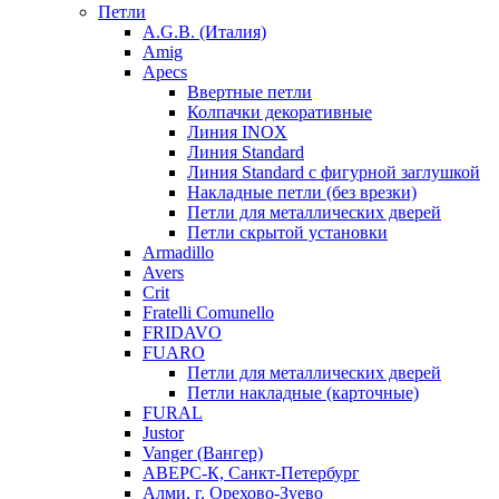
Петли
A.G.B. (Италия)
Amig
Apecs
Ввертные петли
Колпачки декоративные
Линия INOX
Линия Standard
Линия Standard с фигурной заглушкой
Накладные петли (без врезки)
Петли для металлических дверей
Петли скрытой установки
Armadillo
Avers
Crit
Fratelli Comunello
FRIDAVO
FUARO
Петли для металлических дверей
Петли накладные (карточные)
FURAL
Justor
Vanger (Вангер)
АВЕРС-К, Санкт-Петербург
Алми, г. Орехово-Зуево