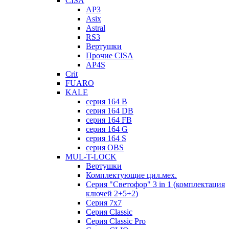
CISA
AP3
Asix
Astral
RS3
Вертушки
Прочие CISA
AP4S
Crit
FUARO
KALE
серия 164 B
серия 164 DB
серия 164 FB
серия 164 G
серия 164 S
серия OBS
MUL-T-LOCK
Вертушки
Комплектующие цил.мех.
Серия "Светофор" 3 in 1 (комплектация
ключей 2+5+2)
Серия 7х7
Серия Classic
Серия Classic Pro