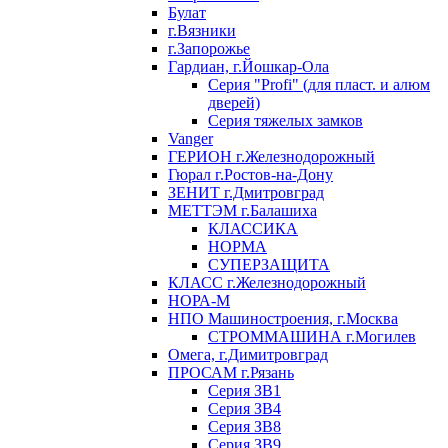
Булат
г.Вязники
г.Запорожье
Гардиан, г.Йошкар-Ола
Серия "Profi" (для пласт. и алюм
дверей)
Серия тяжелых замков
Vanger
ГЕРИОН г.Железнодорожный
Гюрал г.Ростов-на-Дону
ЗЕНИТ г.Дмитровград
МЕТТЭМ г.Балашиха
КЛАССИКА
НОРМА
СУПЕРЗАЩИТА
КЛАСС г.Железнодорожный
НОРА-М
НПО Машиностроения, г.Москва
СТРОММАШИНА г.Могилев
Омега, г.Димитровград
ПРОСАМ г.Рязань
Серия ЗВ1
Серия ЗВ4
Серия ЗВ8
Серия ЗВ9