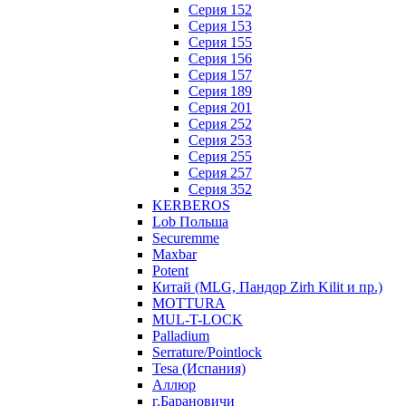
Серия 152
Серия 153
Серия 155
Серия 156
Серия 157
Серия 189
Серия 201
Серия 252
Серия 253
Серия 255
Серия 257
Серия 352
KERBEROS
Lob Польша
Securemme
Maxbar
Potent
Китай (MLG, Пандор Zirh Kilit и пр.)
MOTTURA
MUL-T-LOCK
Palladium
Serrature/Pointlock
Tesa (Испания)
Аллюр
г.Барановичи