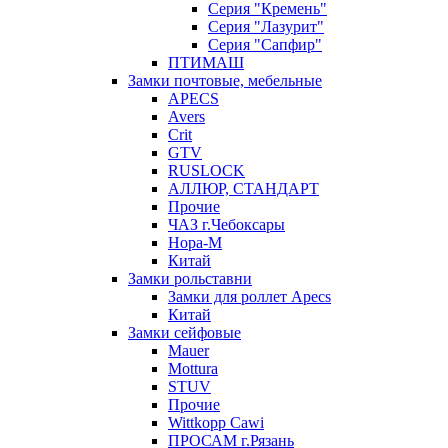
Серия "Кремень"
Серия "Лазурит"
Серия "Сапфир"
ПТИМАШ
Замки почтовые, мебельные
APECS
Avers
Crit
GTV
RUSLOCK
АЛЛЮР, СТАНДАРТ
Прочие
ЧАЗ г.Чебоксары
Нора-М
Китай
Замки рольставни
Замки для роллет Apecs
Китай
Замки сейфовые
Mauer
Mottura
STUV
Прочие
Wittkopp Cawi
ПРОСАМ г.Рязань