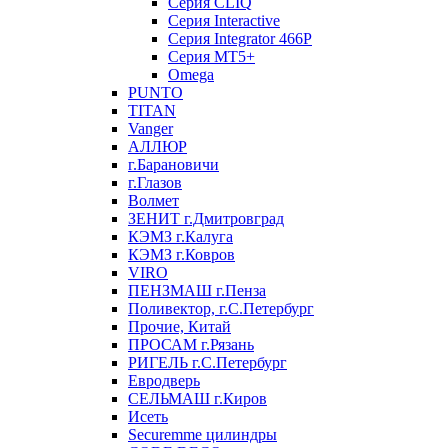
Серия CLIQ
Серия Interactive
Серия Integrator 466P
Серия MT5+
Omega
PUNTO
TITAN
Vanger
АЛЛЮР
г.Барановичи
г.Глазов
Волмет
ЗЕНИТ г.Дмитровград
КЭМЗ г.Калуга
КЭМЗ г.Ковров
VIRO
ПЕНЗМАШ г.Пенза
Поливектор, г.С.Петербург
Прочие, Китай
ПРОСАМ г.Рязань
РИГЕЛЬ г.С.Петербург
Евродверь
СЕЛЬМАШ г.Киров
Исеть
Securemme цилиндры