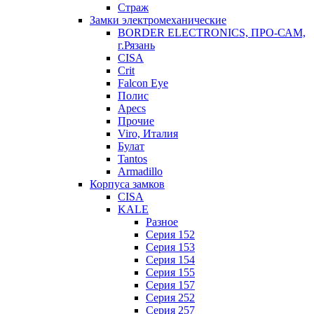
Страж
Замки электромеханические
BORDER ELECTRONICS, ПРО-САМ,
г.Рязань
CISA
Crit
Falcon Eye
Полис
Apecs
Прочие
Viro, Италия
Булат
Tantos
Armadillo
Корпуса замков
CISA
KALE
Разное
Серия 152
Серия 153
Серия 154
Серия 155
Серия 157
Серия 252
Серия 257