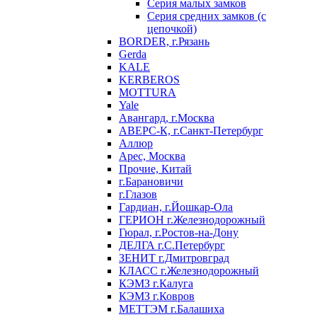
Серия малых замков
Серия средних замков (с
цепочкой)
BORDER, г.Рязань
Gerda
KALE
KERBEROS
MOTTURA
Yale
Авангард, г.Москва
АВЕРС-К, г.Санкт-Петербург
Аллюр
Арес, Москва
Прочие, Китай
г.Барановичи
г.Глазов
Гардиан, г.Йошкар-Ола
ГЕРИОН г.Железнодорожный
Гюрал, г.Ростов-на-Дону
ДЕЛГА г.С.Петербург
ЗЕНИТ г.Дмитровград
КЛАСС г.Железнодорожный
КЭМЗ г.Калуга
КЭМЗ г.Ковров
МЕТТЭМ г.Балашиха