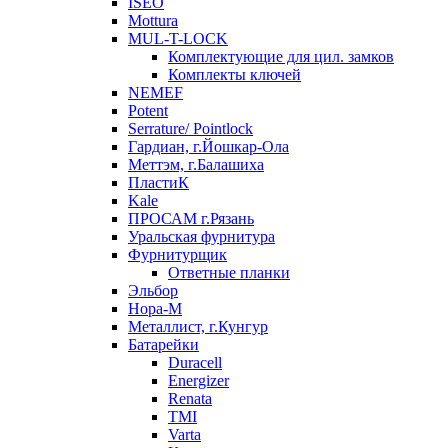
ISEO
Mottura
MUL-T-LOCK
Комплектующие для цил. замков
Комплекты ключей
NEMEF
Potent
Serrature/ Pointlock
Гардиан, г.Йошкар-Ола
Меттэм, г.Балашиха
ПластиК
Kale
ПРОСАМ г.Рязань
Уральская фурнитура
Фурнитурщик
Ответные планки
Эльбор
Нора-М
Металлист, г.Кунгур
Батарейки
Duracell
Energizer
Renata
TMI
Varta