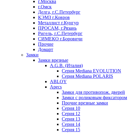
г.Москва
г.Омск
Делга, г.С.Петербург
КЭМЗ г.Ковров
Металлист г.Кунгур
ПРОСАМ, г.Рязань
Ригель, г.С.Петербург
СИМЕКО г.Боровичи
Прочие
Домарт
Замки
Замки врезные
A.G.B. (Италия)
Серия Mediana EVOLUTION
Серия Mediana POLARIS
ABLOY
Apecs
Замки для противопож. дверей
Замки с роликовым фиксатором
Прочие врезные замки
Серия 10
Серия 12
Серия 13
Серия 14
Серия 15