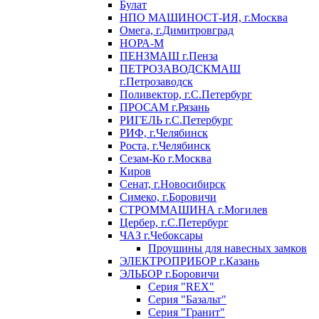
Булат
НПО МАШИНОСТ-ИЯ, г.Москва
Омега, г.Димитровград
НОРА-М
ПЕНЗМАШ г.Пенза
ПЕТРОЗАВОДСКМАШ
г.Петрозаводск
Поливектор, г.С.Петербург
ПРОСАМ г.Рязань
РИГЕЛЬ г.С.Петербург
РИФ, г.Челябинск
Роста, г.Челябинск
Сезам-Ко г.Москва
Киров
Сенат, г.Новосибирск
Симеко, г.Боровичи
СТРОММАШИНА г.Могилев
Цербер, г.С.Петербург
ЧАЗ г.Чебоксары
Проушины для навесных замков
ЭЛЕКТРОПРИБОР г.Казань
ЭЛЬБОР г.Боровичи
Серия "REX"
Серия "Базальт"
Серия "Гранит"