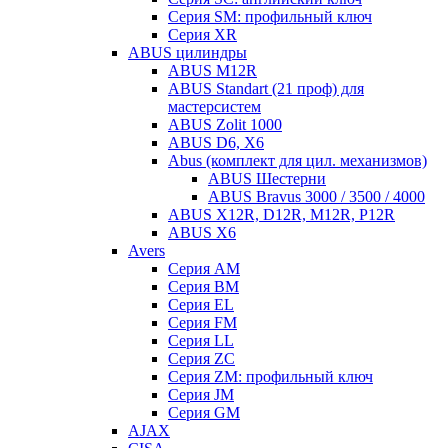
Серия SM: профильный ключ
Серия XR
ABUS цилиндры
ABUS M12R
ABUS Standart (21 проф) для
мастерсистем
ABUS Zolit 1000
ABUS D6, X6
Abus (комплект для цил. механизмов)
ABUS Шестерни
ABUS Bravus 3000 / 3500 / 4000
ABUS X12R, D12R, M12R, P12R
ABUS X6
Avers
Серия AM
Серия BM
Серия EL
Серия FM
Серия LL
Серия ZC
Серия ZM: профильный ключ
Серия JM
Серия GM
AJAX