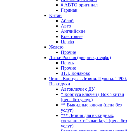
# АВТО оригинал
Гардиан
Китай
Аблой
Авто
Английские
Крестовые
Перфо
Железо
Прочие
Литье Россия (дверняк, перфо)
Пермь
Прочие
ЗТЛ, Конаково
Чипы. Корпуса. Лезвия. Пульты. TP00.
Выкидухи
Автоключи с ДУ
* Корпуса ключей ( Box ) китай
(цена без услуг)
** Выкидные ключи (цена без
услуг)
*** Лезвия для выкидных,
составных и"smart key" (цена без
услуг)