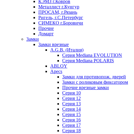
КЭМЗ г.Ковров
Металлист г.Кунгур
ПРОСАМ, г.Рязань
Ригель, г.С.Петербург
СИМЕКО г.Боровичи
Прочие
Домарт
Замки
Замки врезные
A.G.B. (Италия)
Серия Mediana EVOLUTION
Серия Mediana POLARIS
ABLOY
Apecs
Замки для противопож. дверей
Замки с роликовым фиксатором
Прочие врезные замки
Серия 10
Серия 12
Серия 13
Серия 14
Серия 15
Серия 16
Серия 17
Серия 18