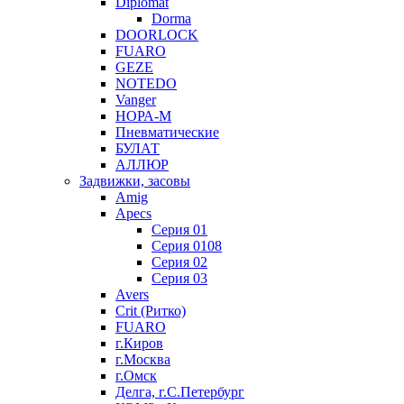
Diplomat
Dorma
DOORLOCK
FUARO
GEZE
NOTEDO
Vanger
НОРА-М
Пневматические
БУЛАТ
АЛЛЮР
Задвижки, засовы
Amig
Apecs
Серия 01
Серия 0108
Серия 02
Серия 03
Avers
Crit (Ритко)
FUARO
г.Киров
г.Москва
г.Омск
Делга, г.С.Петербург