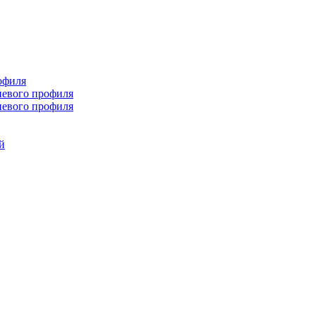
офиля
иевого профиля
иевого профиля
й