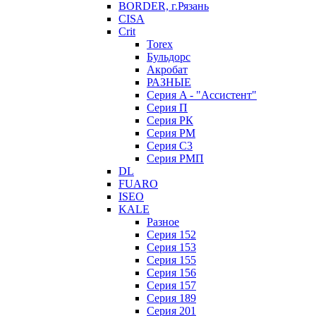
BORDER, г.Рязань
CISA
Crit
Torex
Бульдорс
Акробат
РАЗНЫЕ
Серия A - "Ассистент"
Серия П
Серия РК
Серия РМ
Серия С3
Серия РМП
DL
FUARO
ISEO
KALE
Разное
Серия 152
Серия 153
Серия 155
Серия 156
Серия 157
Серия 189
Серия 201