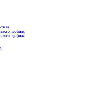
офиля
иевого профиля
иевого профиля
й