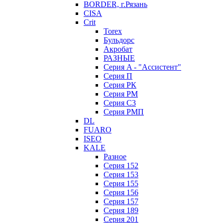
BORDER, г.Рязань
CISA
Crit
Torex
Бульдорс
Акробат
РАЗНЫЕ
Серия A - "Ассистент"
Серия П
Серия РК
Серия РМ
Серия С3
Серия РМП
DL
FUARO
ISEO
KALE
Разное
Серия 152
Серия 153
Серия 155
Серия 156
Серия 157
Серия 189
Серия 201