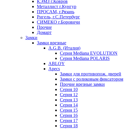
КЭМЗ г.Ковров
Металлист г.Кунгур
ПРОСАМ, г.Рязань
Ригель, г.С.Петербург
СИМЕКО г.Боровичи
Прочие
Домарт
Замки
Замки врезные
A.G.B. (Италия)
Серия Mediana EVOLUTION
Серия Mediana POLARIS
ABLOY
Apecs
Замки для противопож. дверей
Замки с роликовым фиксатором
Прочие врезные замки
Серия 10
Серия 12
Серия 13
Серия 14
Серия 15
Серия 16
Серия 17
Серия 18