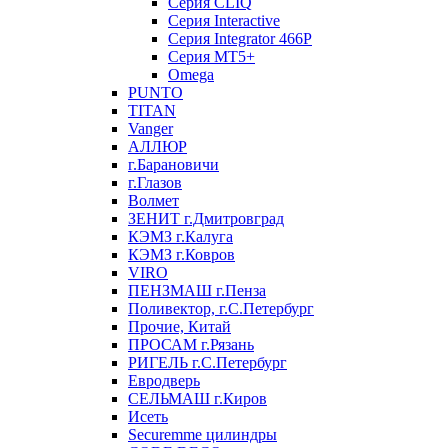
Серия CLIQ
Серия Interactive
Серия Integrator 466P
Серия MT5+
Omega
PUNTO
TITAN
Vanger
АЛЛЮР
г.Барановичи
г.Глазов
Волмет
ЗЕНИТ г.Дмитровград
КЭМЗ г.Калуга
КЭМЗ г.Ковров
VIRO
ПЕНЗМАШ г.Пенза
Поливектор, г.С.Петербург
Прочие, Китай
ПРОСАМ г.Рязань
РИГЕЛЬ г.С.Петербург
Евродверь
СЕЛЬМАШ г.Киров
Исеть
Securemme цилиндры