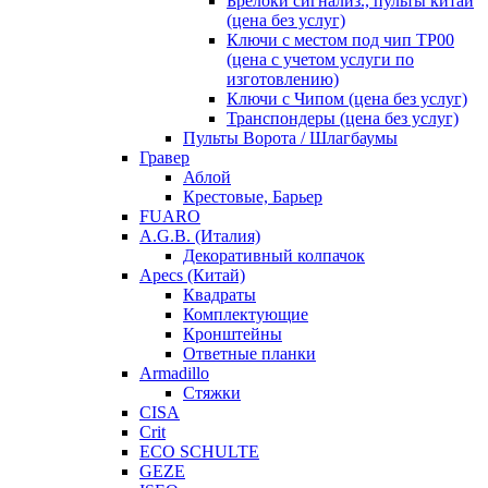
Брелоки сигнализ., пульты китай
(цена без услуг)
Ключи с местом под чип TP00
(цена с учетом услуги по
изготовлению)
Ключи с Чипом (цена без услуг)
Транспондеры (цена без услуг)
Пульты Ворота / Шлагбаумы
Гравер
Аблой
Крестовые, Барьер
FUARO
A.G.B. (Италия)
Декоративный колпачок
Apecs (Китай)
Квадраты
Комплектующие
Кронштейны
Ответные планки
Armadillo
Стяжки
CISA
Crit
ECO SCHULTE
GEZE