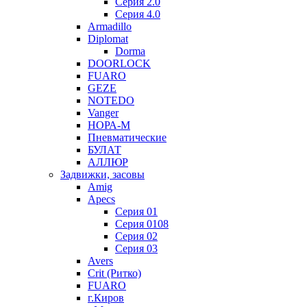
Серия 2.0
Серия 4.0
Armadillo
Diplomat
Dorma
DOORLOCK
FUARO
GEZE
NOTEDO
Vanger
НОРА-М
Пневматические
БУЛАТ
АЛЛЮР
Задвижки, засовы
Amig
Apecs
Серия 01
Серия 0108
Серия 02
Серия 03
Avers
Crit (Ритко)
FUARO
г.Киров