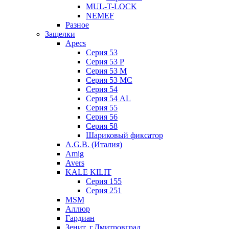
MUL-T-LOCK
NEMEF
Разное
Защелки
Apecs
Серия 53
Серия 53 P
Серия 53 М
Серия 53 МC
Серия 54
Серия 54 AL
Серия 55
Серия 56
Серия 58
Шариковый фиксатор
A.G.B. (Италия)
Amig
Avers
KALE KILIT
Серия 155
Серия 251
MSM
Аллюр
Гардиан
Зенит, г.Дмитровград