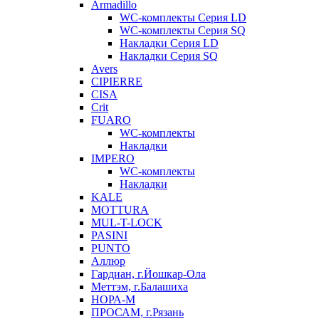
Armadillo
WC-комплекты Серия LD
WC-комплекты Серия SQ
Накладки Серия LD
Накладки Серия SQ
Avers
CIPIERRE
CISA
Crit
FUARO
WC-комплекты
Накладки
IMPERO
WC-комплекты
Накладки
KALE
MOTTURA
MUL-T-LOCK
PASINI
PUNTO
Аллюр
Гардиан, г.Йошкар-Ола
Меттэм, г.Балашиха
НОРА-М
ПРОСАМ, г.Рязань