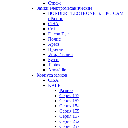
Страж
Замки электромеханические
BORDER ELECTRONICS, ПРО-САМ,
г.Рязань
CISA
Crit
Falcon Eye
Полис
Apecs
Прочие
Viro, Италия
Булат
Tantos
Armadillo
Корпуса замков
CISA
KALE
Разное
Серия 152
Серия 153
Серия 154
Серия 155
Серия 157
Серия 252
Серия 257