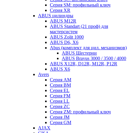
Серия SM: профильный ключ
Серия XR
ABUS цилиндры
ABUS M12R
ABUS Standart (21 проф) для
мастерсистем
ABUS Zolit 1000
ABUS D6, X6
Abus (комплект для цил. механизмов)
ABUS Шестерни
ABUS Bravus 3000 / 3500 / 4000
ABUS X12R, D12R, M12R, P12R
ABUS X6
Avers
Серия AM
Серия BM
Серия EL
Серия FM
Серия LL
Серия ZC
Серия ZM: профильный ключ
Серия JM
Серия GM
AJAX