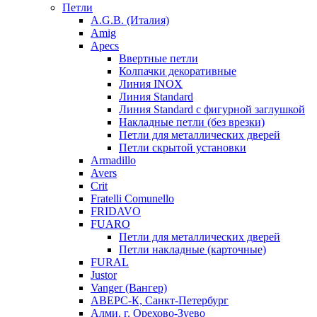
Петли
A.G.B. (Италия)
Amig
Apecs
Ввертные петли
Колпачки декоративные
Линия INOX
Линия Standard
Линия Standard с фигурной заглушкой
Накладные петли (без врезки)
Петли для металлических дверей
Петли скрытой установки
Armadillo
Avers
Crit
Fratelli Comunello
FRIDAVO
FUARO
Петли для металлических дверей
Петли накладные (карточные)
FURAL
Justor
Vanger (Вангер)
АВЕРС-К, Санкт-Петербург
Алми, г. Орехово-Зуево