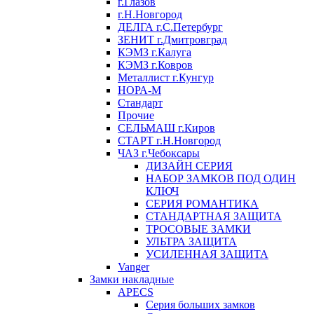
г.Глазов
г.Н.Новгород
ДЕЛГА г.С.Петербург
ЗЕНИТ г.Дмитровград
КЭМЗ г.Калуга
КЭМЗ г.Ковров
Металлист г.Кунгур
НОРА-М
Стандарт
Прочие
СЕЛЬМАШ г.Киров
СТАРТ г.Н.Новгород
ЧАЗ г.Чебоксары
ДИЗАЙН СЕРИЯ
НАБОР ЗАМКОВ ПОД ОДИН
КЛЮЧ
СЕРИЯ РОМАНТИКА
СТАНДАРТНАЯ ЗАЩИТА
ТРОСОВЫЕ ЗАМКИ
УЛЬТРА ЗАЩИТА
УСИЛЕННАЯ ЗАЩИТА
Vanger
Замки накладные
APECS
Серия больших замков