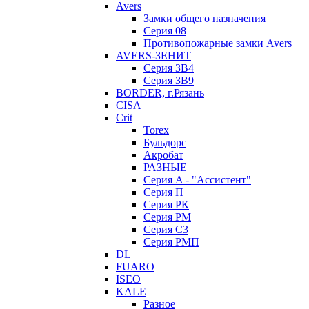
Avers
Замки общего назначения
Серия 08
Противопожарные замки Avers
AVERS-ЗЕНИТ
Серия ЗВ4
Серия ЗВ9
BORDER, г.Рязань
CISA
Crit
Torex
Бульдорс
Акробат
РАЗНЫЕ
Серия A - "Ассистент"
Серия П
Серия РК
Серия РМ
Серия С3
Серия РМП
DL
FUARO
ISEO
KALE
Разное