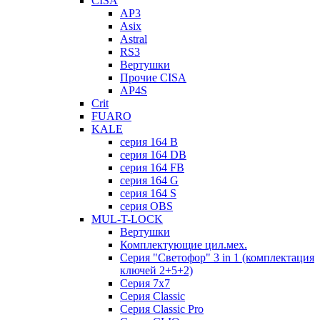
CISA
AP3
Asix
Astral
RS3
Вертушки
Прочие CISA
AP4S
Crit
FUARO
KALE
серия 164 B
серия 164 DB
серия 164 FB
серия 164 G
серия 164 S
серия OBS
MUL-T-LOCK
Вертушки
Комплектующие цил.мех.
Серия "Светофор" 3 in 1 (комплектация
ключей 2+5+2)
Серия 7х7
Серия Classic
Серия Classic Pro