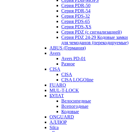
Серия PDB-MOPS
Серия PDR-50
Серия PDR-54
Серия PDS-32
Серия PDS-65
Серия PDS-XS
Серия PDZ (с сигнализацией)
Серия PDZ 24-29 Кодовые замки
для чемоданов (перекодируемые)
ABUS (Германия)
Avers
Avers PD-01
Разное
CISA
CISA
CISA LOGOline
FUARO
MUL-T-LOCK
БУЛАТ
Велосипедные
Всепогодные
Кодовые
ONGUARD
АЛЛЮР
Silca