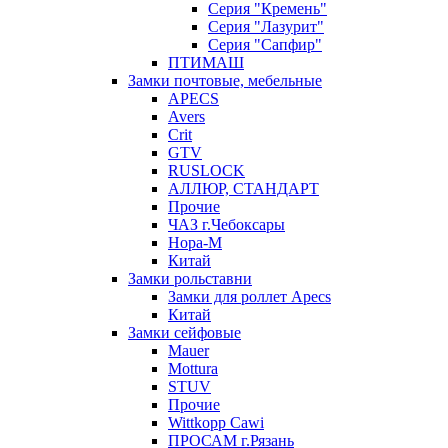
Серия "Кремень"
Серия "Лазурит"
Серия "Сапфир"
ПТИМАШ
Замки почтовые, мебельные
APECS
Avers
Crit
GTV
RUSLOCK
АЛЛЮР, СТАНДАРТ
Прочие
ЧАЗ г.Чебоксары
Нора-М
Китай
Замки рольставни
Замки для роллет Apecs
Китай
Замки сейфовые
Mauer
Mottura
STUV
Прочие
Wittkopp Cawi
ПРОСАМ г.Рязань