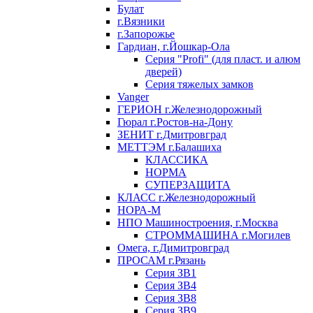
Булат
г.Вязники
г.Запорожье
Гардиан, г.Йошкар-Ола
Серия "Profi" (для пласт. и алюм
дверей)
Серия тяжелых замков
Vanger
ГЕРИОН г.Железнодорожный
Гюрал г.Ростов-на-Дону
ЗЕНИТ г.Дмитровград
МЕТТЭМ г.Балашиха
КЛАССИКА
НОРМА
СУПЕРЗАЩИТА
КЛАСС г.Железнодорожный
НОРА-М
НПО Машиностроения, г.Москва
СТРОММАШИНА г.Могилев
Омега, г.Димитровград
ПРОСАМ г.Рязань
Серия ЗВ1
Серия ЗВ4
Серия ЗВ8
Серия ЗВ9