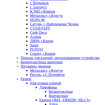
г. Воткинск
г. Златоуст
КЭМЗ г.Ковров
Металлист, г.Кунгур
НОРА-М
Сатурн, г. Набережные Челны
СТАНДАРТ
Code Deco
Аллюр
ЛИРА г.Киров
Sazar
PUNTO
Секрет, г.Киров
Пеналы для ключей, опечатывающие устройства
Бронепластины защитные
Пружины дверные
Металлист, г.Кунгур
Ригель, г.С.Петербург
Разное
#Заготовки ключей
Домофоны
Бесконтактные
Контактные
Европа (JMA, ERREBI, SILCA)
Abloy