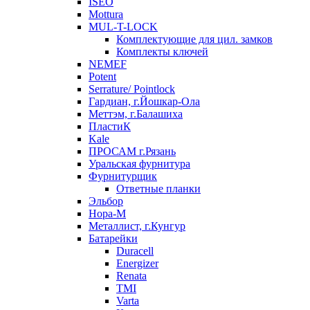
ISEO
Mottura
MUL-T-LOCK
Комплектующие для цил. замков
Комплекты ключей
NEMEF
Potent
Serrature/ Pointlock
Гардиан, г.Йошкар-Ола
Меттэм, г.Балашиха
ПластиК
Kale
ПРОСАМ г.Рязань
Уральская фурнитура
Фурнитурщик
Ответные планки
Эльбор
Нора-М
Металлист, г.Кунгур
Батарейки
Duracell
Energizer
Renata
TMI
Varta