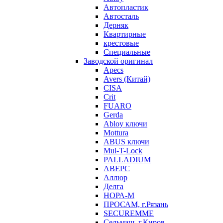
Автопластик
Автосталь
Дерняк
Квартирные
крестовые
Специальные
Заводской оригинал
Apecs
Avers (Китай)
CISA
Crit
FUARO
Gerda
Abloy ключи
Mottura
ABUS ключи
Mul-T-Lock
PALLADIUM
АВЕРС
Аллюр
Делга
НОРА-М
ПРОСАМ, г.Рязань
SECUREMME
Сельмаш, г.Киров