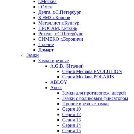
г.Москва
г.Омск
Делга, г.С.Петербург
КЭМЗ г.Ковров
Металлист г.Кунгур
ПРОСАМ, г.Рязань
Ригель, г.С.Петербург
СИМЕКО г.Боровичи
Прочие
Домарт
Замки
Замки врезные
A.G.B. (Италия)
Серия Mediana EVOLUTION
Серия Mediana POLARIS
ABLOY
Apecs
Замки для противопож. дверей
Замки с роликовым фиксатором
Прочие врезные замки
Серия 10
Серия 12
Серия 13
Серия 14
Серия 15