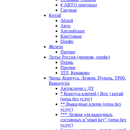
# АВТО оригинал
Гардиан
Китай
Аблой
Авто
Английские
Крестовые
Перфо
Железо
Прочие
Литье Россия (дверняк, перфо)
Пермь
Прочие
ЗТЛ, Конаково
Чипы. Корпуса. Лезвия. Пульты. TP00.
Выкидухи
Автоключи с ДУ
* Корпуса ключей ( Box ) китай
(цена без услуг)
** Выкидные ключи (цена без
услуг)
*** Лезвия для выкидных,
составных и"smart key" (цена без
услуг)