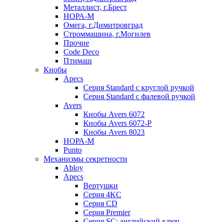
Металлист, г.Брест
НОРА-М
Омега, г.Димитровград
Строммашина, г.Могилев
Прочие
Code Deco
Птимаш
Кнобы
Apecs
Серия Standard с круглой ручкой
Серия Standard с фалевой ручкой
Avers
Кнобы Avers 6072
Кнобы Avers 6072-P
Кнобы Avers 8023
НОРА-М
Punto
Механизмы секретности
Abloy
Apecs
Вертушки
Серия 4KC
Серия CD
Серия Premier
Серия SC: английский ключ