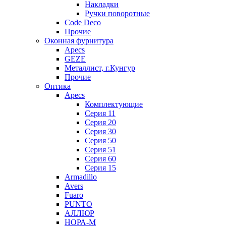
Накладки
Ручки поворотные
Code Deco
Прочие
Оконная фурнитура
Apecs
GEZE
Металлист, г.Кунгур
Прочие
Оптика
Apecs
Комплектующие
Серия 11
Серия 20
Серия 30
Серия 50
Серия 51
Серия 60
Серия 15
Armadillo
Avers
Fuaro
PUNTO
АЛЛЮР
НОРА-М