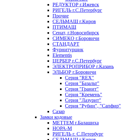
РЕДУКТОР г.Ижевск
РИГЕЛЬ г.С.Петербург
Прочие
СЕЛЬМАШ г.Киров
ПТИМАШ
Сенат, г.Новосибирск
СИМЕКО г.Боровичи
СТАНДАРТ
Фурнитурщик
Elementis
ЦЕРБЕР г.С.Петербург
ЭЛЕКТРОПРИБОР г.Казань
ЭЛЬБОР г.Боровичи
Серия "REX"
Серия "Базальт"
Серия "Гранит"
Серия "Кремень"
Серия "Лазурит"
Серия "Рубин", "Сапфир"
Сазар
Замки кодовые
МЕТТЕМ г.Балашиха
НОРА-М
РИГЕЛЬ г. С.Петербург
СЕЛЬМАШ г.Киров