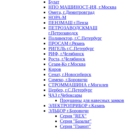
Булат
НПО МАШИНОСТ-ИЯ, г.Москва
Омега, г.Димитровград
НОРА-М
ПЕНЗМАШ г.Пенза
ПЕТРОЗАВОДСКМАШ
г.Петрозаводск
Поливектор, г.С.Петербург
ПРОСАМ г.Рязань
РИГЕЛЬ г.С.Петербург
РИФ, г.Челябинск
Роста, г.Челябинск
Сезам-Ко г.Москва
Киров
Сенат, г.Новосибирск
Симеко, г.Боровичи
СТРОММАШИНА г.Могилев
Цербер, г.С.Петербург
ЧАЗ г.Чебоксары
Проушины для навесных замков
ЭЛЕКТРОПРИБОР г.Казань
ЭЛЬБОР г.Боровичи
Серия "REX"
Серия "Базальт"
Серия "Гранит"