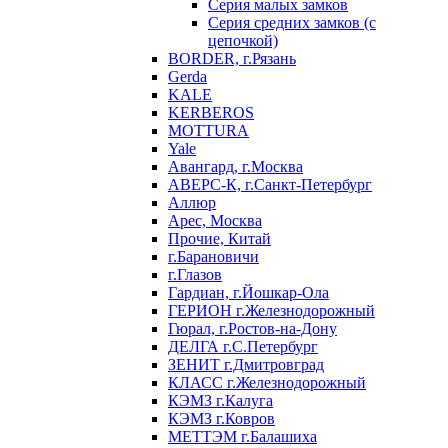
Серия малых замков
Серия средних замков (с
цепочкой)
BORDER, г.Рязань
Gerda
KALE
KERBEROS
MOTTURA
Yale
Авангард, г.Москва
АВЕРС-К, г.Санкт-Петербург
Аллюр
Арес, Москва
Прочие, Китай
г.Барановичи
г.Глазов
Гардиан, г.Йошкар-Ола
ГЕРИОН г.Железнодорожный
Гюрал, г.Ростов-на-Дону
ДЕЛГА г.С.Петербург
ЗЕНИТ г.Дмитровград
КЛАСС г.Железнодорожный
КЭМЗ г.Калуга
КЭМЗ г.Ковров
МЕТТЭМ г.Балашиха