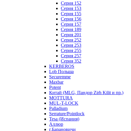
Серия 152
Серия 153
Серия 155
Серия 156
Серия 157
Серия 189
Серия 201
Серия 252
Серия 253
Серия 255
Серия 257
Серия 352
KERBEROS
Lob Польша
Securemme
Maxbar
Potent
Китай (MLG, Пандор Zirh Kilit и пр.)
MOTTURA
MUL-T-LOCK
Palladium
Serrature/Pointlock
Tesa (Испания)
Аллюр
г.Барановичи