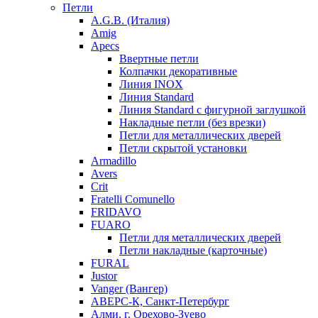
Петли
A.G.B. (Италия)
Amig
Apecs
Ввертные петли
Колпачки декоративные
Линия INOX
Линия Standard
Линия Standard с фигурной заглушкой
Накладные петли (без врезки)
Петли для металлических дверей
Петли скрытой установки
Armadillo
Avers
Crit
Fratelli Comunello
FRIDAVO
FUARO
Петли для металлических дверей
Петли накладные (карточные)
FURAL
Justor
Vanger (Вангер)
АВЕРС-К, Санкт-Петербург
Алми, г. Орехово-Зуево