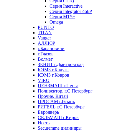
Серия CLIQ
Серия Interactive
Серия Integrator 466P
Серия MT5+
Omega
PUNTO
TITAN
Vanger
АЛЛЮР
г.Барановичи
г.Глазов
Волмет
ЗЕНИТ г.Дмитровград
КЭМЗ г.Калуга
КЭМЗ г.Ковров
VIRO
ПЕНЗМАШ г.Пенза
Поливектор, г.С.Петербург
Прочие, Китай
ПРОСАМ г.Рязань
РИГЕЛЬ г.С.Петербург
Евродверь
СЕЛЬМАШ г.Киров
Исеть
Securemme цилиндры