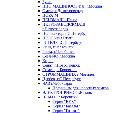
Булат
НПО МАШИНОСТ-ИЯ, г.Москва
Омега, г.Димитровград
НОРА-М
ПЕНЗМАШ г.Пенза
ПЕТРОЗАВОДСКМАШ
г.Петрозаводск
Поливектор, г.С.Петербург
ПРОСАМ г.Рязань
РИГЕЛЬ г.С.Петербург
РИФ, г.Челябинск
Роста, г.Челябинск
Сезам-Ко г.Москва
Киров
Сенат, г.Новосибирск
Симеко, г.Боровичи
СТРОММАШИНА г.Могилев
Цербер, г.С.Петербург
ЧАЗ г.Чебоксары
Проушины для навесных замков
ЭЛЕКТРОПРИБОР г.Казань
ЭЛЬБОР г.Боровичи
Серия "REX"
Серия "Базальт"
Серия "Гранит"