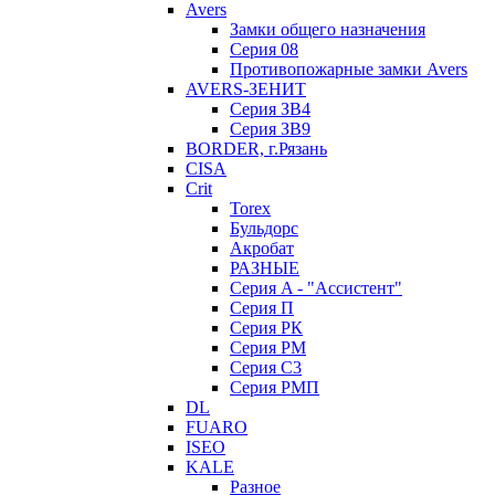
Avers
Замки общего назначения
Серия 08
Противопожарные замки Avers
AVERS-ЗЕНИТ
Серия ЗВ4
Серия ЗВ9
BORDER, г.Рязань
CISA
Crit
Torex
Бульдорс
Акробат
РАЗНЫЕ
Серия A - "Ассистент"
Серия П
Серия РК
Серия РМ
Серия С3
Серия РМП
DL
FUARO
ISEO
KALE
Разное