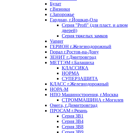
Булат
г.Вязники
г.Запорожье
Гардиан, г.Йошкар-Ола
Серия "Profi" (для пласт. и алюм
дверей)
Серия тяжелых замков
Vanger
ГЕРИОН г.Железнодорожный
Гюрал г.Ростов-на-Дону
ЗЕНИТ г.Дмитровград
МЕТТЭМ г.Балашиха
КЛАССИКА
НОРМА
СУПЕРЗАЩИТА
КЛАСС г.Железнодорожный
НОРА-М
НПО Машиностроения, г.Москва
СТРОММАШИНА г.Могилев
Омега, г.Димитровград
ПРОСАМ г.Рязань
Серия ЗВ1
Серия ЗВ4
Серия ЗВ8
Серия ЗВ9