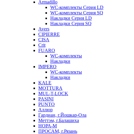
Armadillo
WC-комплекты Серия LD
WC-комплекты Серия SQ
Накладки Серия LD
Накладки Серия SQ
Avers
CIPIERRE
CISA
Crit
FUARO
WC-комплекты
Накладки
IMPERO
WC-комплекты
Накладки
KALE
MOTTURA
MUL-T-LOCK
PASINI
PUNTO
Аллюр
Гардиан, г.Йошкар-Ола
Меттэм, г.Балашиха
НОРА-М
ПРОСАМ, г.Рязань