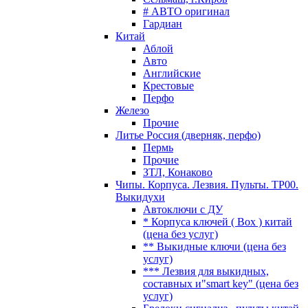
# АВТО оригинал
Гардиан
Китай
Аблой
Авто
Английские
Крестовые
Перфо
Железо
Прочие
Литье Россия (дверняк, перфо)
Пермь
Прочие
ЗТЛ, Конаково
Чипы. Корпуса. Лезвия. Пульты. TP00.
Выкидухи
Автоключи с ДУ
* Корпуса ключей ( Box ) китай
(цена без услуг)
** Выкидные ключи (цена без
услуг)
*** Лезвия для выкидных,
составных и"smart key" (цена без
услуг)