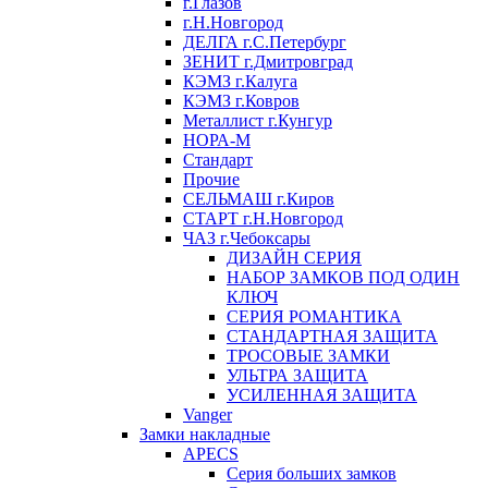
г.Глазов
г.Н.Новгород
ДЕЛГА г.С.Петербург
ЗЕНИТ г.Дмитровград
КЭМЗ г.Калуга
КЭМЗ г.Ковров
Металлист г.Кунгур
НОРА-М
Стандарт
Прочие
СЕЛЬМАШ г.Киров
СТАРТ г.Н.Новгород
ЧАЗ г.Чебоксары
ДИЗАЙН СЕРИЯ
НАБОР ЗАМКОВ ПОД ОДИН
КЛЮЧ
СЕРИЯ РОМАНТИКА
СТАНДАРТНАЯ ЗАЩИТА
ТРОСОВЫЕ ЗАМКИ
УЛЬТРА ЗАЩИТА
УСИЛЕННАЯ ЗАЩИТА
Vanger
Замки накладные
APECS
Серия больших замков