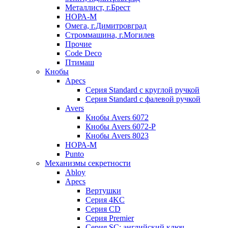
Металлист, г.Брест
НОРА-М
Омега, г.Димитровград
Строммашина, г.Могилев
Прочие
Code Deco
Птимаш
Кнобы
Apecs
Серия Standard с круглой ручкой
Серия Standard с фалевой ручкой
Avers
Кнобы Avers 6072
Кнобы Avers 6072-P
Кнобы Avers 8023
НОРА-М
Punto
Механизмы секретности
Abloy
Apecs
Вертушки
Серия 4KC
Серия CD
Серия Premier
Серия SC: английский ключ