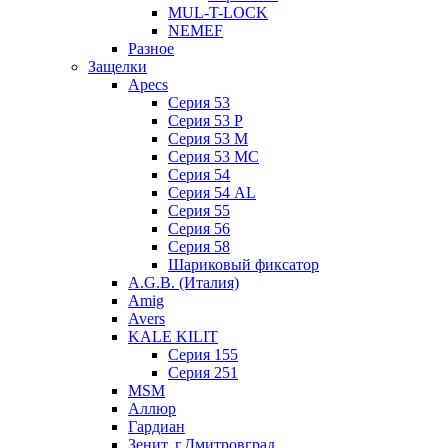
MUL-T-LOCK
NEMEF
Разное
Защелки
Apecs
Серия 53
Серия 53 P
Серия 53 М
Серия 53 МC
Серия 54
Серия 54 AL
Серия 55
Серия 56
Серия 58
Шариковый фиксатор
A.G.B. (Италия)
Amig
Avers
KALE KILIT
Серия 155
Серия 251
MSM
Аллюр
Гардиан
Зенит, г.Дмитровград