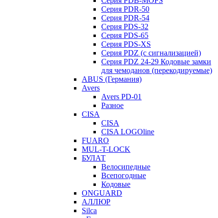
Серия PDB-MOPS
Серия PDR-50
Серия PDR-54
Серия PDS-32
Серия PDS-65
Серия PDS-XS
Серия PDZ (с сигнализацией)
Серия PDZ 24-29 Кодовые замки
для чемоданов (перекодируемые)
ABUS (Германия)
Avers
Avers PD-01
Разное
CISA
CISA
CISA LOGOline
FUARO
MUL-T-LOCK
БУЛАТ
Велосипедные
Всепогодные
Кодовые
ONGUARD
АЛЛЮР
Silca