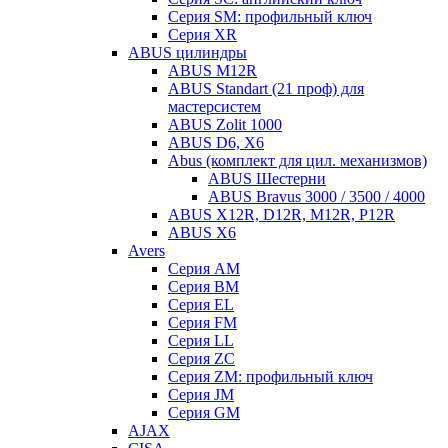
Серия SM: профильный ключ
Серия XR
ABUS цилиндры
ABUS M12R
ABUS Standart (21 проф) для
мастерсистем
ABUS Zolit 1000
ABUS D6, X6
Abus (комплект для цил. механизмов)
ABUS Шестерни
ABUS Bravus 3000 / 3500 / 4000
ABUS X12R, D12R, M12R, P12R
ABUS X6
Avers
Серия AM
Серия BM
Серия EL
Серия FM
Серия LL
Серия ZC
Серия ZM: профильный ключ
Серия JM
Серия GM
AJAX