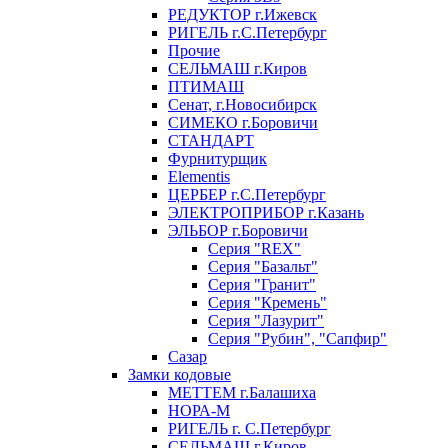
РЕДУКТОР г.Ижевск
РИГЕЛЬ г.С.Петербург
Прочие
СЕЛЬМАШ г.Киров
ПТИМАШ
Сенат, г.Новосибирск
СИМЕКО г.Боровичи
СТАНДАРТ
Фурнитурщик
Elementis
ЦЕРБЕР г.С.Петербург
ЭЛЕКТРОПРИБОР г.Казань
ЭЛЬБОР г.Боровичи
Серия "REX"
Серия "Базальт"
Серия "Гранит"
Серия "Кремень"
Серия "Лазурит"
Серия "Рубин", "Сапфир"
Сазар
Замки кодовые
МЕТТЕМ г.Балашиха
НОРА-М
РИГЕЛЬ г. С.Петербург
СЕЛЬМАШ г.Киров