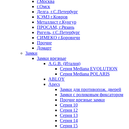
г.Москва
г.Омск
Делга, г.С.Петербург
КЭМЗ г.Ковров
Металлист г.Кунгур
ПРОСАМ, г.Рязань
Ригель, г.С.Петербург
СИМЕКО г.Боровичи
Прочие
Домарт
Замки
Замки врезные
A.G.B. (Италия)
Серия Mediana EVOLUTION
Серия Mediana POLARIS
ABLOY
Apecs
Замки для противопож. дверей
Замки с роликовым фиксатором
Прочие врезные замки
Серия 10
Серия 12
Серия 13
Серия 14
Серия 15