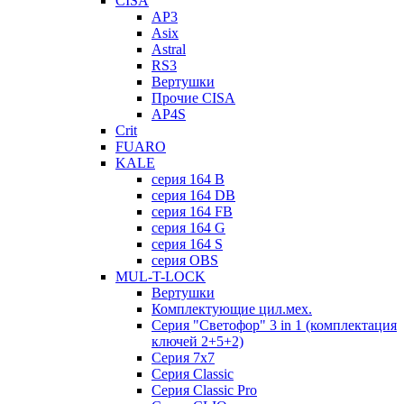
CISA
AP3
Asix
Astral
RS3
Вертушки
Прочие CISA
AP4S
Crit
FUARO
KALE
серия 164 B
серия 164 DB
серия 164 FB
серия 164 G
серия 164 S
серия OBS
MUL-T-LOCK
Вертушки
Комплектующие цил.мех.
Серия "Светофор" 3 in 1 (комплектация
ключей 2+5+2)
Серия 7х7
Серия Classic
Серия Classic Pro