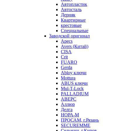
Автопластик
Автосталь
Дерняк
Квартирные
крестовые
Специальные
Заводской оригинал
Apecs
Avers (Китай)
CISA
Crit
FUARO
Gerda
Abloy ключи
Mottura
ABUS ключи
Mul-T-Lock
PALLADIUM
АВЕРС
Аллюр
Делга
НОРА-М
ПРОСАМ, г.Рязань
SECUREMME
Сельмаш, г.Киров