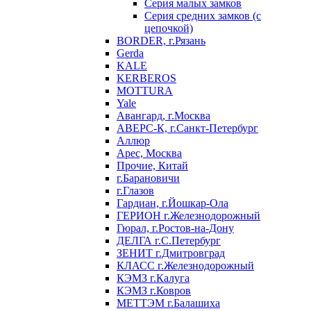
Серия малых замков
Серия средних замков (с
цепочкой)
BORDER, г.Рязань
Gerda
KALE
KERBEROS
MOTTURA
Yale
Авангард, г.Москва
АВЕРС-К, г.Санкт-Петербург
Аллюр
Арес, Москва
Прочие, Китай
г.Барановичи
г.Глазов
Гардиан, г.Йошкар-Ола
ГЕРИОН г.Железнодорожный
Гюрал, г.Ростов-на-Дону
ДЕЛГА г.С.Петербург
ЗЕНИТ г.Дмитровград
КЛАСС г.Железнодорожный
КЭМЗ г.Калуга
КЭМЗ г.Ковров
МЕТТЭМ г.Балашиха