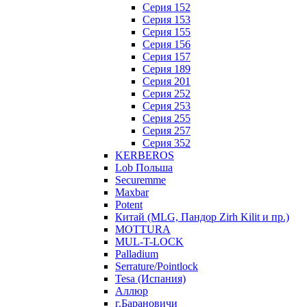
Серия 152
Серия 153
Серия 155
Серия 156
Серия 157
Серия 189
Серия 201
Серия 252
Серия 253
Серия 255
Серия 257
Серия 352
KERBEROS
Lob Польша
Securemme
Maxbar
Potent
Китай (MLG, Пандор Zirh Kilit и пр.)
MOTTURA
MUL-T-LOCK
Palladium
Serrature/Pointlock
Tesa (Испания)
Аллюр
г.Барановичи