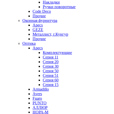
Накладки
Ручки поворотные
Code Deco
Прочие
Оконная фурнитура
Apecs
GEZE
Металлист, г.Кунгур
Прочие
Оптика
Apecs
Комплектующие
Серия 11
Серия 20
Серия 30
Серия 50
Серия 51
Серия 60
Серия 15
Armadillo
Avers
Fuaro
PUNTO
АЛЛЮР
НОРА-М