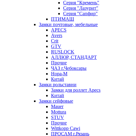
Серия "Кремень"
Серия "Лазурит"
Серия "Сапфир"
ПТИМАШ
Замки почтовые, мебельные
APECS
Avers
Crit
GTV
RUSLOCK
АЛЛЮР, СТАНДАРТ
Прочие
ЧАЗ г.Чебоксары
Нора-М
Китай
Замки рольставни
Замки для роллет Apecs
Китай
Замки сейфовые
Mauer
Mottura
STUV
Прочие
Wittkopp Cawi
ПРОСАМ г.Рязань