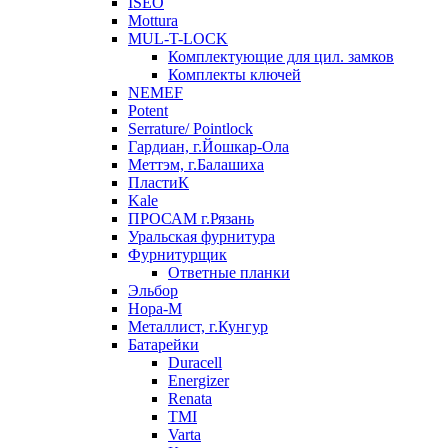
ISEO
Mottura
MUL-T-LOCK
Комплектующие для цил. замков
Комплекты ключей
NEMEF
Potent
Serrature/ Pointlock
Гардиан, г.Йошкар-Ола
Меттэм, г.Балашиха
ПластиК
Kale
ПРОСАМ г.Рязань
Уральская фурнитура
Фурнитурщик
Ответные планки
Эльбор
Нора-М
Металлист, г.Кунгур
Батарейки
Duracell
Energizer
Renata
TMI
Varta