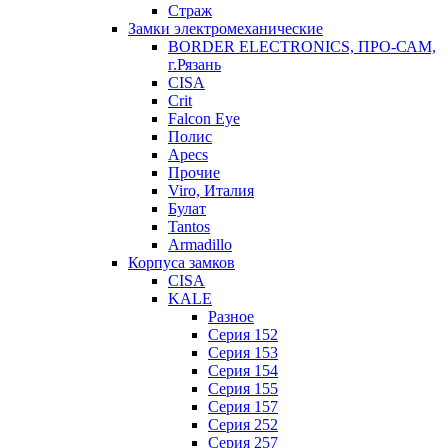
Страж
Замки электромеханические
BORDER ELECTRONICS, ПРО-САМ,
г.Рязань
CISA
Crit
Falcon Eye
Полис
Apecs
Прочие
Viro, Италия
Булат
Tantos
Armadillo
Корпуса замков
CISA
KALE
Разное
Серия 152
Серия 153
Серия 154
Серия 155
Серия 157
Серия 252
Серия 257