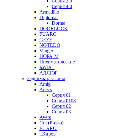
Серия 2.0
Серия 4.0
Armadillo
Diplomat
Dorma
DOORLOCK
FUARO
GEZE
NOTEDO
Vanger
НОРА-М
Пневматические
БУЛАТ
АЛЛЮР
Задвижки, засовы
Amig
Apecs
Серия 01
Серия 0108
Серия 02
Серия 03
Avers
Crit (Ритко)
FUARO
г.Киров