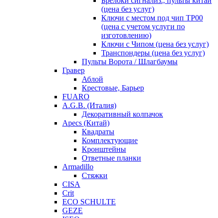
Брелоки сигнализ., пульты китай
(цена без услуг)
Ключи с местом под чип TP00
(цена с учетом услуги по
изготовлению)
Ключи с Чипом (цена без услуг)
Транспондеры (цена без услуг)
Пульты Ворота / Шлагбаумы
Гравер
Аблой
Крестовые, Барьер
FUARO
A.G.B. (Италия)
Декоративный колпачок
Apecs (Китай)
Квадраты
Комплектующие
Кронштейны
Ответные планки
Armadillo
Стяжки
CISA
Crit
ECO SCHULTE
GEZE