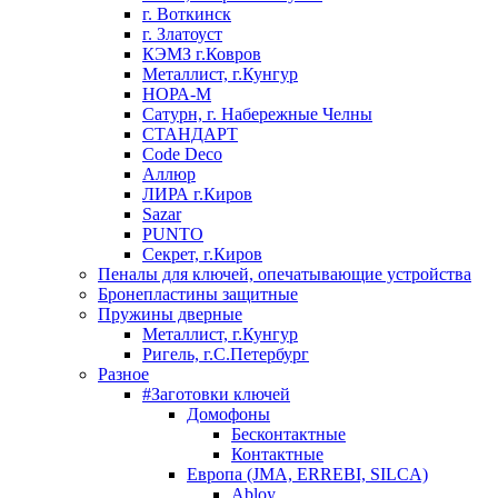
г. Воткинск
г. Златоуст
КЭМЗ г.Ковров
Металлист, г.Кунгур
НОРА-М
Сатурн, г. Набережные Челны
СТАНДАРТ
Code Deco
Аллюр
ЛИРА г.Киров
Sazar
PUNTO
Секрет, г.Киров
Пеналы для ключей, опечатывающие устройства
Бронепластины защитные
Пружины дверные
Металлист, г.Кунгур
Ригель, г.С.Петербург
Разное
#Заготовки ключей
Домофоны
Бесконтактные
Контактные
Европа (JMA, ERREBI, SILCA)
Abloy