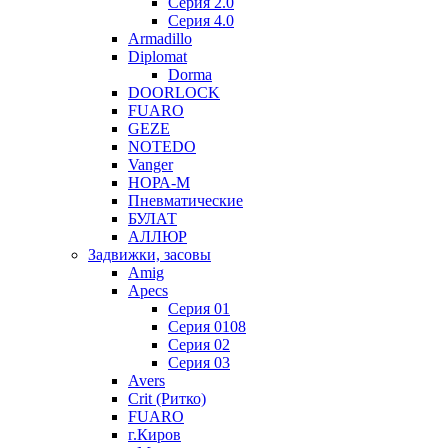
Серия 2.0
Серия 4.0
Armadillo
Diplomat
Dorma
DOORLOCK
FUARO
GEZE
NOTEDO
Vanger
НОРА-М
Пневматические
БУЛАТ
АЛЛЮР
Задвижки, засовы
Amig
Apecs
Серия 01
Серия 0108
Серия 02
Серия 03
Avers
Crit (Ритко)
FUARO
г.Киров