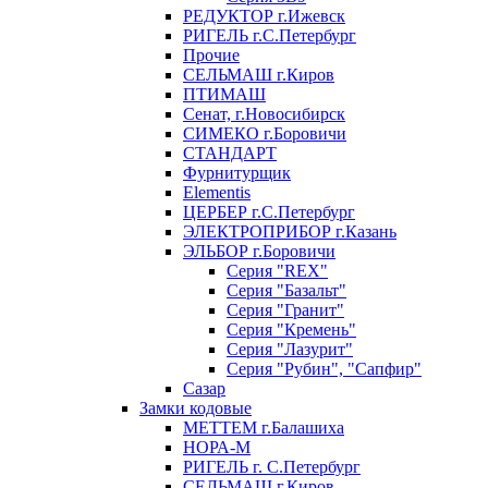
РЕДУКТОР г.Ижевск
РИГЕЛЬ г.С.Петербург
Прочие
СЕЛЬМАШ г.Киров
ПТИМАШ
Сенат, г.Новосибирск
СИМЕКО г.Боровичи
СТАНДАРТ
Фурнитурщик
Elementis
ЦЕРБЕР г.С.Петербург
ЭЛЕКТРОПРИБОР г.Казань
ЭЛЬБОР г.Боровичи
Серия "REX"
Серия "Базальт"
Серия "Гранит"
Серия "Кремень"
Серия "Лазурит"
Серия "Рубин", "Сапфир"
Сазар
Замки кодовые
МЕТТЕМ г.Балашиха
НОРА-М
РИГЕЛЬ г. С.Петербург
СЕЛЬМАШ г.Киров