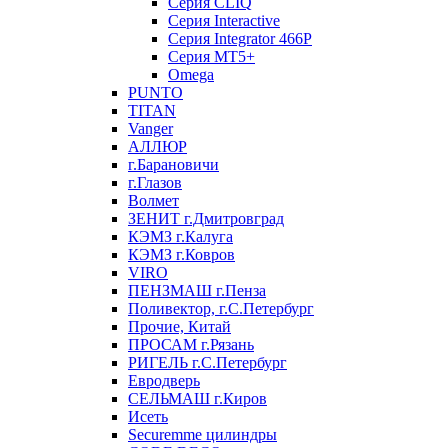
Серия CLIQ
Серия Interactive
Серия Integrator 466P
Серия MT5+
Omega
PUNTO
TITAN
Vanger
АЛЛЮР
г.Барановичи
г.Глазов
Волмет
ЗЕНИТ г.Дмитровград
КЭМЗ г.Калуга
КЭМЗ г.Ковров
VIRO
ПЕНЗМАШ г.Пенза
Поливектор, г.С.Петербург
Прочие, Китай
ПРОСАМ г.Рязань
РИГЕЛЬ г.С.Петербург
Евродверь
СЕЛЬМАШ г.Киров
Исеть
Securemme цилиндры