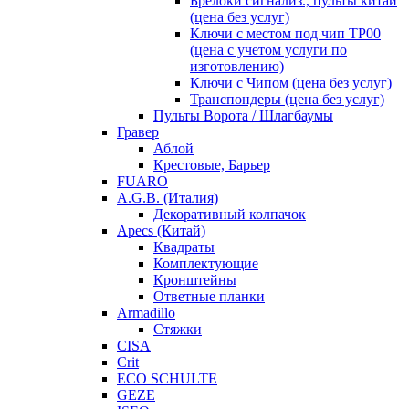
Брелоки сигнализ., пульты китай
(цена без услуг)
Ключи с местом под чип TP00
(цена с учетом услуги по
изготовлению)
Ключи с Чипом (цена без услуг)
Транспондеры (цена без услуг)
Пульты Ворота / Шлагбаумы
Гравер
Аблой
Крестовые, Барьер
FUARO
A.G.B. (Италия)
Декоративный колпачок
Apecs (Китай)
Квадраты
Комплектующие
Кронштейны
Ответные планки
Armadillo
Стяжки
CISA
Crit
ECO SCHULTE
GEZE