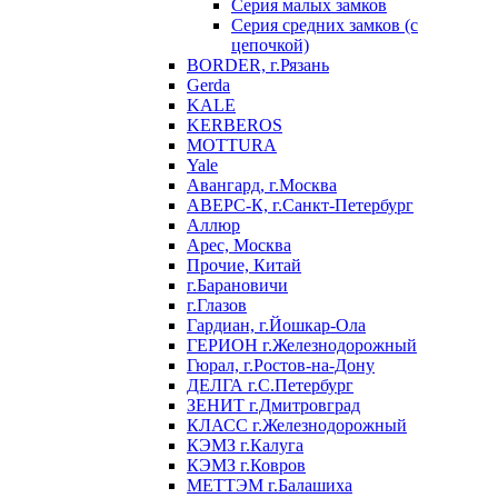
Серия малых замков
Серия средних замков (с
цепочкой)
BORDER, г.Рязань
Gerda
KALE
KERBEROS
MOTTURA
Yale
Авангард, г.Москва
АВЕРС-К, г.Санкт-Петербург
Аллюр
Арес, Москва
Прочие, Китай
г.Барановичи
г.Глазов
Гардиан, г.Йошкар-Ола
ГЕРИОН г.Железнодорожный
Гюрал, г.Ростов-на-Дону
ДЕЛГА г.С.Петербург
ЗЕНИТ г.Дмитровград
КЛАСС г.Железнодорожный
КЭМЗ г.Калуга
КЭМЗ г.Ковров
МЕТТЭМ г.Балашиха