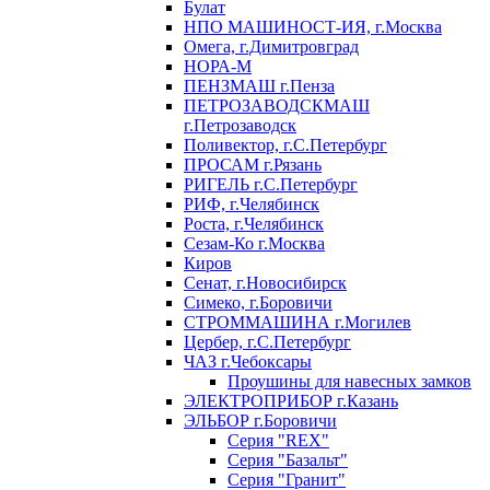
Булат
НПО МАШИНОСТ-ИЯ, г.Москва
Омега, г.Димитровград
НОРА-М
ПЕНЗМАШ г.Пенза
ПЕТРОЗАВОДСКМАШ
г.Петрозаводск
Поливектор, г.С.Петербург
ПРОСАМ г.Рязань
РИГЕЛЬ г.С.Петербург
РИФ, г.Челябинск
Роста, г.Челябинск
Сезам-Ко г.Москва
Киров
Сенат, г.Новосибирск
Симеко, г.Боровичи
СТРОММАШИНА г.Могилев
Цербер, г.С.Петербург
ЧАЗ г.Чебоксары
Проушины для навесных замков
ЭЛЕКТРОПРИБОР г.Казань
ЭЛЬБОР г.Боровичи
Серия "REX"
Серия "Базальт"
Серия "Гранит"