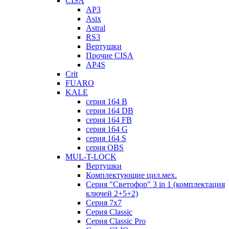
CISA
AP3
Asix
Astral
RS3
Вертушки
Прочие CISA
AP4S
Crit
FUARO
KALE
серия 164 B
серия 164 DB
серия 164 FB
серия 164 G
серия 164 S
серия OBS
MUL-T-LOCK
Вертушки
Комплектующие цил.мех.
Серия "Светофор" 3 in 1 (комплектация
ключей 2+5+2)
Серия 7х7
Серия Classic
Серия Classic Pro