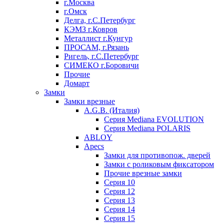
г.Москва
г.Омск
Делга, г.С.Петербург
КЭМЗ г.Ковров
Металлист г.Кунгур
ПРОСАМ, г.Рязань
Ригель, г.С.Петербург
СИМЕКО г.Боровичи
Прочие
Домарт
Замки
Замки врезные
A.G.B. (Италия)
Серия Mediana EVOLUTION
Серия Mediana POLARIS
ABLOY
Apecs
Замки для противопож. дверей
Замки с роликовым фиксатором
Прочие врезные замки
Серия 10
Серия 12
Серия 13
Серия 14
Серия 15