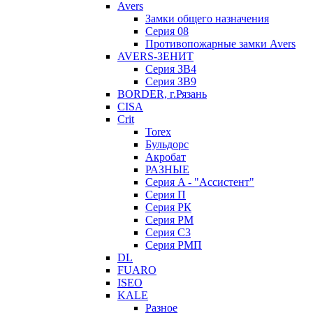
Avers
Замки общего назначения
Серия 08
Противопожарные замки Avers
AVERS-ЗЕНИТ
Серия ЗВ4
Серия ЗВ9
BORDER, г.Рязань
CISA
Crit
Torex
Бульдорс
Акробат
РАЗНЫЕ
Серия A - "Ассистент"
Серия П
Серия РК
Серия РМ
Серия С3
Серия РМП
DL
FUARO
ISEO
KALE
Разное