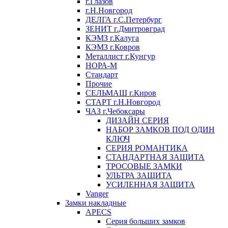
г.Глазов
г.Н.Новгород
ДЕЛГА г.С.Петербург
ЗЕНИТ г.Дмитровград
КЭМЗ г.Калуга
КЭМЗ г.Ковров
Металлист г.Кунгур
НОРА-М
Стандарт
Прочие
СЕЛЬМАШ г.Киров
СТАРТ г.Н.Новгород
ЧАЗ г.Чебоксары
ДИЗАЙН СЕРИЯ
НАБОР ЗАМКОВ ПОД ОДИН
КЛЮЧ
СЕРИЯ РОМАНТИКА
СТАНДАРТНАЯ ЗАЩИТА
ТРОСОВЫЕ ЗАМКИ
УЛЬТРА ЗАЩИТА
УСИЛЕННАЯ ЗАЩИТА
Vanger
Замки накладные
APECS
Серия больших замков