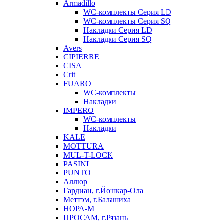
Armadillo
WC-комплекты Серия LD
WC-комплекты Серия SQ
Накладки Серия LD
Накладки Серия SQ
Avers
CIPIERRE
CISA
Crit
FUARO
WC-комплекты
Накладки
IMPERO
WC-комплекты
Накладки
KALE
MOTTURA
MUL-T-LOCK
PASINI
PUNTO
Аллюр
Гардиан, г.Йошкар-Ола
Меттэм, г.Балашиха
НОРА-М
ПРОСАМ, г.Рязань