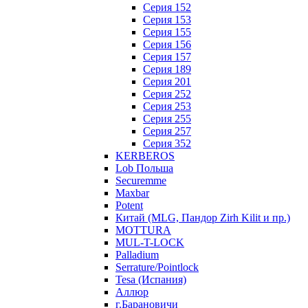
Серия 152
Серия 153
Серия 155
Серия 156
Серия 157
Серия 189
Серия 201
Серия 252
Серия 253
Серия 255
Серия 257
Серия 352
KERBEROS
Lob Польша
Securemme
Maxbar
Potent
Китай (MLG, Пандор Zirh Kilit и пр.)
MOTTURA
MUL-T-LOCK
Palladium
Serrature/Pointlock
Tesa (Испания)
Аллюр
г.Барановичи