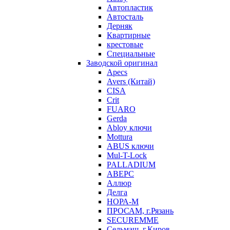
Автопластик
Автосталь
Дерняк
Квартирные
крестовые
Специальные
Заводской оригинал
Apecs
Avers (Китай)
CISA
Crit
FUARO
Gerda
Abloy ключи
Mottura
ABUS ключи
Mul-T-Lock
PALLADIUM
АВЕРС
Аллюр
Делга
НОРА-М
ПРОСАМ, г.Рязань
SECUREMME
Сельмаш, г.Киров