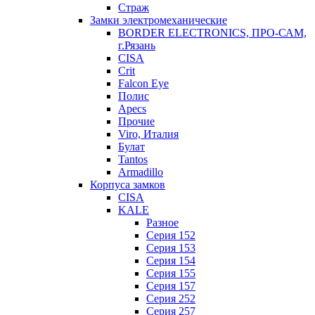
Страж
Замки электромеханические
BORDER ELECTRONICS, ПРО-САМ,
г.Рязань
CISA
Crit
Falcon Eye
Полис
Apecs
Прочие
Viro, Италия
Булат
Tantos
Armadillo
Корпуса замков
CISA
KALE
Разное
Серия 152
Серия 153
Серия 154
Серия 155
Серия 157
Серия 252
Серия 257