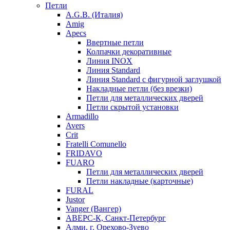
Петли
A.G.B. (Италия)
Amig
Apecs
Ввертные петли
Колпачки декоративные
Линия INOX
Линия Standard
Линия Standard с фигурной заглушкой
Накладные петли (без врезки)
Петли для металлических дверей
Петли скрытой установки
Armadillo
Avers
Crit
Fratelli Comunello
FRIDAVO
FUARO
Петли для металлических дверей
Петли накладные (карточные)
FURAL
Justor
Vanger (Вангер)
АВЕРС-К, Санкт-Петербург
Алми, г. Орехово-Зуево