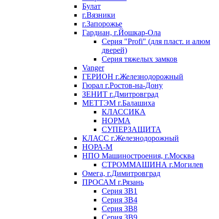
Булат
г.Вязники
г.Запорожье
Гардиан, г.Йошкар-Ола
Серия "Profi" (для пласт. и алюм
дверей)
Серия тяжелых замков
Vanger
ГЕРИОН г.Железнодорожный
Гюрал г.Ростов-на-Дону
ЗЕНИТ г.Дмитровград
МЕТТЭМ г.Балашиха
КЛАССИКА
НОРМА
СУПЕРЗАЩИТА
КЛАСС г.Железнодорожный
НОРА-М
НПО Машиностроения, г.Москва
СТРОММАШИНА г.Могилев
Омега, г.Димитровград
ПРОСАМ г.Рязань
Серия ЗВ1
Серия ЗВ4
Серия ЗВ8
Серия ЗВ9