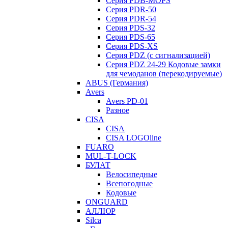
Серия PDB-MOPS
Серия PDR-50
Серия PDR-54
Серия PDS-32
Серия PDS-65
Серия PDS-XS
Серия PDZ (с сигнализацией)
Серия PDZ 24-29 Кодовые замки
для чемоданов (перекодируемые)
ABUS (Германия)
Avers
Avers PD-01
Разное
CISA
CISA
CISA LOGOline
FUARO
MUL-T-LOCK
БУЛАТ
Велосипедные
Всепогодные
Кодовые
ONGUARD
АЛЛЮР
Silca