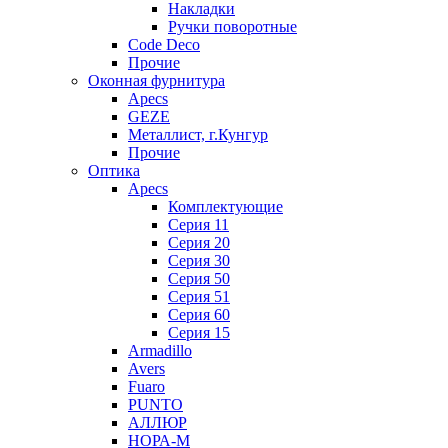
Накладки
Ручки поворотные
Code Deco
Прочие
Оконная фурнитура
Apecs
GEZE
Металлист, г.Кунгур
Прочие
Оптика
Apecs
Комплектующие
Серия 11
Серия 20
Серия 30
Серия 50
Серия 51
Серия 60
Серия 15
Armadillo
Avers
Fuaro
PUNTO
АЛЛЮР
НОРА-М