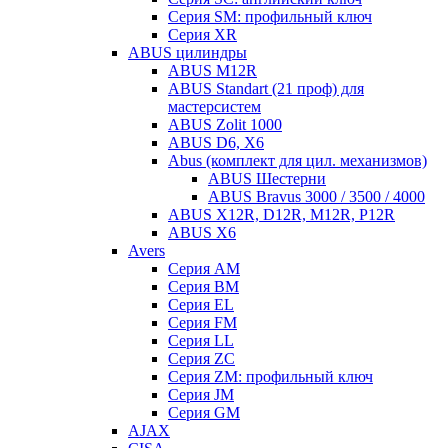
Серия SM: профильный ключ
Серия XR
ABUS цилиндры
ABUS M12R
ABUS Standart (21 проф) для
мастерсистем
ABUS Zolit 1000
ABUS D6, X6
Abus (комплект для цил. механизмов)
ABUS Шестерни
ABUS Bravus 3000 / 3500 / 4000
ABUS X12R, D12R, M12R, P12R
ABUS X6
Avers
Серия AM
Серия BM
Серия EL
Серия FM
Серия LL
Серия ZC
Серия ZM: профильный ключ
Серия JM
Серия GM
AJAX