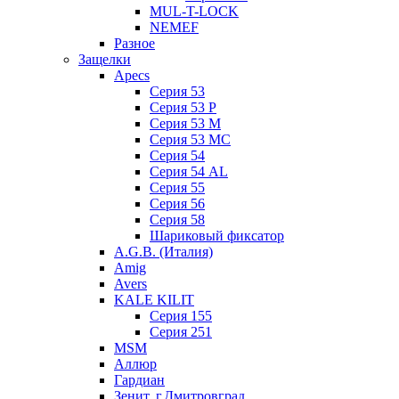
MUL-T-LOCK
NEMEF
Разное
Защелки
Apecs
Серия 53
Серия 53 P
Серия 53 М
Серия 53 МC
Серия 54
Серия 54 AL
Серия 55
Серия 56
Серия 58
Шариковый фиксатор
A.G.B. (Италия)
Amig
Avers
KALE KILIT
Серия 155
Серия 251
MSM
Аллюр
Гардиан
Зенит, г.Дмитровград