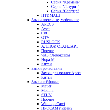
Серия "Кремень"
Серия "Лазурит"
Серия "Сапфир"
ПТИМАШ
Замки почтовые, мебельные
APECS
Avers
Crit
GTV
RUSLOCK
АЛЛЮР, СТАНДАРТ
Прочие
ЧАЗ г.Чебоксары
Нора-М
Китай
Замки рольставни
Замки для роллет Apecs
Китай
Замки сейфовые
Mauer
Mottura
STUV
Прочие
Wittkopp Cawi
ПРОСАМ г.Рязань