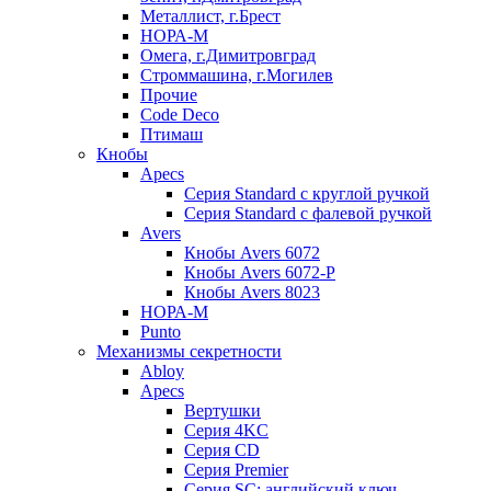
Металлист, г.Брест
НОРА-М
Омега, г.Димитровград
Строммашина, г.Могилев
Прочие
Code Deco
Птимаш
Кнобы
Apecs
Серия Standard с круглой ручкой
Серия Standard с фалевой ручкой
Avers
Кнобы Avers 6072
Кнобы Avers 6072-P
Кнобы Avers 8023
НОРА-М
Punto
Механизмы секретности
Abloy
Apecs
Вертушки
Серия 4KC
Серия CD
Серия Premier
Серия SC: английский ключ