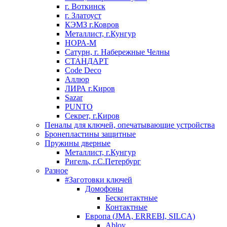
г. Воткинск
г. Златоуст
КЭМЗ г.Ковров
Металлист, г.Кунгур
НОРА-М
Сатурн, г. Набережные Челны
СТАНДАРТ
Code Deco
Аллюр
ЛИРА г.Киров
Sazar
PUNTO
Секрет, г.Киров
Пеналы для ключей, опечатывающие устройства
Бронепластины защитные
Пружины дверные
Металлист, г.Кунгур
Ригель, г.С.Петербург
Разное
#Заготовки ключей
Домофоны
Бесконтактные
Контактные
Европа (JMA, ERREBI, SILCA)
Abloy