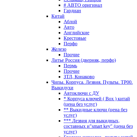
# АВТО оригинал
Гардиан
Китай
Аблой
Авто
Английские
Крестовые
Перфо
Железо
Прочие
Литье Россия (дверняк, перфо)
Пермь
Прочие
ЗТЛ, Конаково
Чипы. Корпуса. Лезвия. Пульты. TP00.
Выкидухи
Автоключи с ДУ
* Корпуса ключей ( Box ) китай
(цена без услуг)
** Выкидные ключи (цена без
услуг)
*** Лезвия для выкидных,
составных и"smart key" (цена без
услуг)