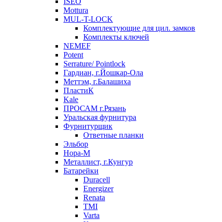
ISEO
Mottura
MUL-T-LOCK
Комплектующие для цил. замков
Комплекты ключей
NEMEF
Potent
Serrature/ Pointlock
Гардиан, г.Йошкар-Ола
Меттэм, г.Балашиха
ПластиК
Kale
ПРОСАМ г.Рязань
Уральская фурнитура
Фурнитурщик
Ответные планки
Эльбор
Нора-М
Металлист, г.Кунгур
Батарейки
Duracell
Energizer
Renata
TMI
Varta