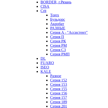
BORDER, г.Рязань
CISA
Crit
Torex
Бульдорс
Акробат
РАЗНЫЕ
Серия A - "Ассистент"
Серия П
Серия РК
Серия РМ
Серия С3
Серия РМП
DL
FUARO
ISEO
KALE
Разное
Серия 152
Серия 153
Серия 155
Серия 156
Серия 157
Серия 189
Серия 201