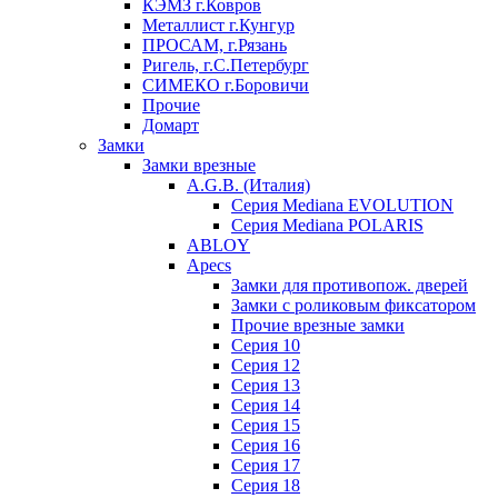
КЭМЗ г.Ковров
Металлист г.Кунгур
ПРОСАМ, г.Рязань
Ригель, г.С.Петербург
СИМЕКО г.Боровичи
Прочие
Домарт
Замки
Замки врезные
A.G.B. (Италия)
Серия Mediana EVOLUTION
Серия Mediana POLARIS
ABLOY
Apecs
Замки для противопож. дверей
Замки с роликовым фиксатором
Прочие врезные замки
Серия 10
Серия 12
Серия 13
Серия 14
Серия 15
Серия 16
Серия 17
Серия 18