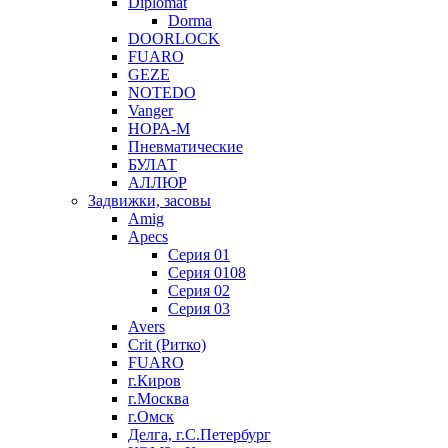
Diplomat
Dorma
DOORLOCK
FUARO
GEZE
NOTEDO
Vanger
НОРА-М
Пневматические
БУЛАТ
АЛЛЮР
Задвижки, засовы
Amig
Apecs
Серия 01
Серия 0108
Серия 02
Серия 03
Avers
Crit (Ритко)
FUARO
г.Киров
г.Москва
г.Омск
Делга, г.С.Петербург