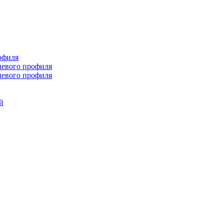
офиля
иевого профиля
иевого профиля
й