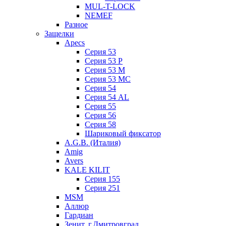
MUL-T-LOCK
NEMEF
Разное
Защелки
Apecs
Серия 53
Серия 53 P
Серия 53 М
Серия 53 МC
Серия 54
Серия 54 AL
Серия 55
Серия 56
Серия 58
Шариковый фиксатор
A.G.B. (Италия)
Amig
Avers
KALE KILIT
Серия 155
Серия 251
MSM
Аллюр
Гардиан
Зенит, г.Дмитровград