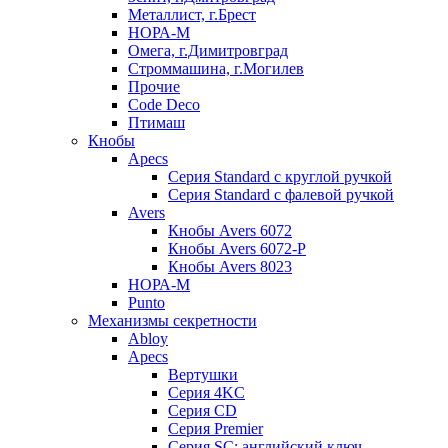
Металлист, г.Брест
НОРА-М
Омега, г.Димитровград
Строммашина, г.Могилев
Прочие
Code Deco
Птимаш
Кнобы
Apecs
Серия Standard с круглой ручкой
Серия Standard с фалевой ручкой
Avers
Кнобы Avers 6072
Кнобы Avers 6072-P
Кнобы Avers 8023
НОРА-М
Punto
Механизмы секретности
Abloy
Apecs
Вертушки
Серия 4KC
Серия CD
Серия Premier
Серия SC: английский ключ