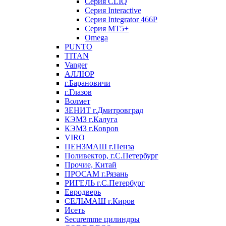
Серия CLIQ
Серия Interactive
Серия Integrator 466P
Серия MT5+
Omega
PUNTO
TITAN
Vanger
АЛЛЮР
г.Барановичи
г.Глазов
Волмет
ЗЕНИТ г.Дмитровград
КЭМЗ г.Калуга
КЭМЗ г.Ковров
VIRO
ПЕНЗМАШ г.Пенза
Поливектор, г.С.Петербург
Прочие, Китай
ПРОСАМ г.Рязань
РИГЕЛЬ г.С.Петербург
Евродверь
СЕЛЬМАШ г.Киров
Исеть
Securemme цилиндры