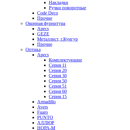
Накладки
Ручки поворотные
Code Deco
Прочие
Оконная фурнитура
Apecs
GEZE
Металлист, г.Кунгур
Прочие
Оптика
Apecs
Комплектующие
Серия 11
Серия 20
Серия 30
Серия 50
Серия 51
Серия 60
Серия 15
Armadillo
Avers
Fuaro
PUNTO
АЛЛЮР
НОРА-М