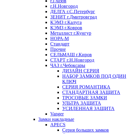
г.Глазов
г.Н.Новгород
ДЕЛГА г.С.Петербург
ЗЕНИТ г.Дмитровград
КЭМЗ г.Калуга
КЭМЗ г.Ковров
Металлист г.Кунгур
НОРА-М
Стандарт
Прочие
СЕЛЬМАШ г.Киров
СТАРТ г.Н.Новгород
ЧАЗ г.Чебоксары
ДИЗАЙН СЕРИЯ
НАБОР ЗАМКОВ ПОД ОДИН
КЛЮЧ
СЕРИЯ РОМАНТИКА
СТАНДАРТНАЯ ЗАЩИТА
ТРОСОВЫЕ ЗАМКИ
УЛЬТРА ЗАЩИТА
УСИЛЕННАЯ ЗАЩИТА
Vanger
Замки накладные
APECS
Серия больших замков