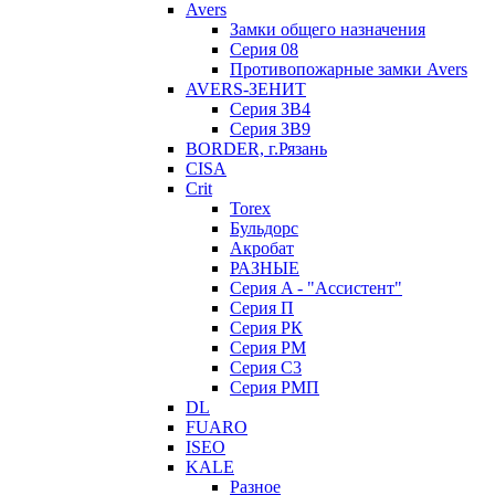
Avers
Замки общего назначения
Серия 08
Противопожарные замки Avers
AVERS-ЗЕНИТ
Серия ЗВ4
Серия ЗВ9
BORDER, г.Рязань
CISA
Crit
Torex
Бульдорс
Акробат
РАЗНЫЕ
Серия A - "Ассистент"
Серия П
Серия РК
Серия РМ
Серия С3
Серия РМП
DL
FUARO
ISEO
KALE
Разное