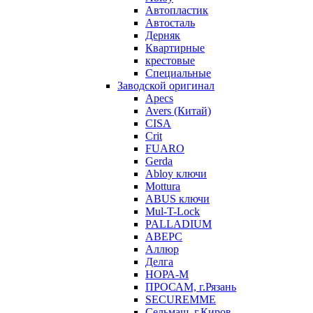
Автопластик
Автосталь
Дерняк
Квартирные
крестовые
Специальные
Заводской оригинал
Apecs
Avers (Китай)
CISA
Crit
FUARO
Gerda
Abloy ключи
Mottura
ABUS ключи
Mul-T-Lock
PALLADIUM
АВЕРС
Аллюр
Делга
НОРА-М
ПРОСАМ, г.Рязань
SECUREMME
Сельмаш, г.Киров