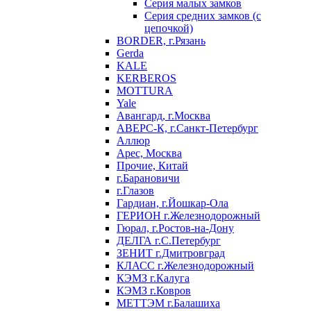
Серия малых замков
Серия средних замков (с
цепочкой)
BORDER, г.Рязань
Gerda
KALE
KERBEROS
MOTTURA
Yale
Авангард, г.Москва
АВЕРС-К, г.Санкт-Петербург
Аллюр
Арес, Москва
Прочие, Китай
г.Барановичи
г.Глазов
Гардиан, г.Йошкар-Ола
ГЕРИОН г.Железнодорожный
Гюрал, г.Ростов-на-Дону
ДЕЛГА г.С.Петербург
ЗЕНИТ г.Дмитровград
КЛАСС г.Железнодорожный
КЭМЗ г.Калуга
КЭМЗ г.Ковров
МЕТТЭМ г.Балашиха