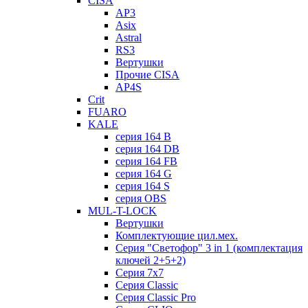
CISA
AP3
Asix
Astral
RS3
Вертушки
Прочие CISA
AP4S
Crit
FUARO
KALE
серия 164 B
серия 164 DB
серия 164 FB
серия 164 G
серия 164 S
серия OBS
MUL-T-LOCK
Вертушки
Комплектующие цил.мех.
Серия "Светофор" 3 in 1 (комплектация
ключей 2+5+2)
Серия 7х7
Серия Classic
Серия Classic Pro