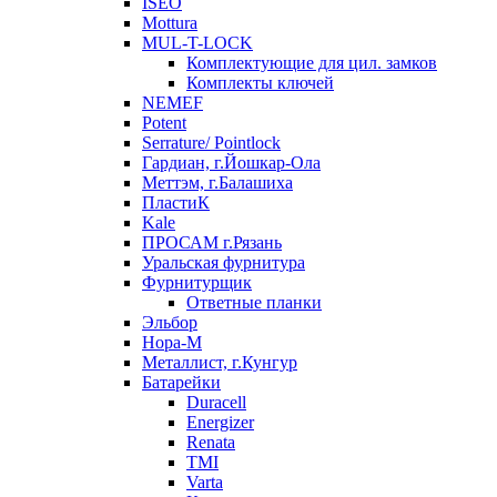
ISEO
Mottura
MUL-T-LOCK
Комплектующие для цил. замков
Комплекты ключей
NEMEF
Potent
Serrature/ Pointlock
Гардиан, г.Йошкар-Ола
Меттэм, г.Балашиха
ПластиК
Kale
ПРОСАМ г.Рязань
Уральская фурнитура
Фурнитурщик
Ответные планки
Эльбор
Нора-М
Металлист, г.Кунгур
Батарейки
Duracell
Energizer
Renata
TMI
Varta