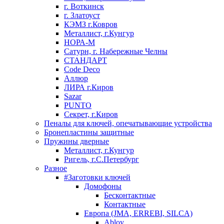
г. Воткинск
г. Златоуст
КЭМЗ г.Ковров
Металлист, г.Кунгур
НОРА-М
Сатурн, г. Набережные Челны
СТАНДАРТ
Code Deco
Аллюр
ЛИРА г.Киров
Sazar
PUNTO
Секрет, г.Киров
Пеналы для ключей, опечатывающие устройства
Бронепластины защитные
Пружины дверные
Металлист, г.Кунгур
Ригель, г.С.Петербург
Разное
#Заготовки ключей
Домофоны
Бесконтактные
Контактные
Европа (JMA, ERREBI, SILCA)
Abloy