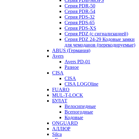
Серия PDB-MOPS
Серия PDR-50
Серия PDR-54
Серия PDS-32
Серия PDS-65
Серия PDS-XS
Серия PDZ (с сигнализацией)
Серия PDZ 24-29 Кодовые замки
для чемоданов (перекодируемые)
ABUS (Германия)
Avers
Avers PD-01
Разное
CISA
CISA
CISA LOGOline
FUARO
MUL-T-LOCK
БУЛАТ
Велосипедные
Всепогодные
Кодовые
ONGUARD
АЛЛЮР
Silca