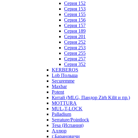
Серия 152
Серия 153
Серия 155
Серия 156
Серия 157
Серия 189
Серия 201
Серия 252
Серия 253
Серия 255
Серия 257
Серия 352
KERBEROS
Lob Польша
Securemme
Maxbar
Potent
Китай (MLG, Пандор Zirh Kilit и пр.)
MOTTURA
MUL-T-LOCK
Palladium
Serrature/Pointlock
Tesa (Испания)
Аллюр
г.Барановичи