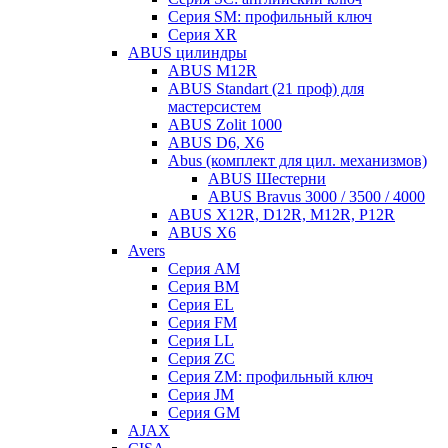
Серия SM: профильный ключ
Серия XR
ABUS цилиндры
ABUS M12R
ABUS Standart (21 проф) для
мастерсистем
ABUS Zolit 1000
ABUS D6, X6
Abus (комплект для цил. механизмов)
ABUS Шестерни
ABUS Bravus 3000 / 3500 / 4000
ABUS X12R, D12R, M12R, P12R
ABUS X6
Avers
Серия AM
Серия BM
Серия EL
Серия FM
Серия LL
Серия ZC
Серия ZM: профильный ключ
Серия JM
Серия GM
AJAX