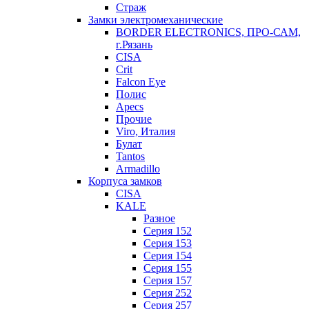
Страж
Замки электромеханические
BORDER ELECTRONICS, ПРО-САМ,
г.Рязань
CISA
Crit
Falcon Eye
Полис
Apecs
Прочие
Viro, Италия
Булат
Tantos
Armadillo
Корпуса замков
CISA
KALE
Разное
Серия 152
Серия 153
Серия 154
Серия 155
Серия 157
Серия 252
Серия 257