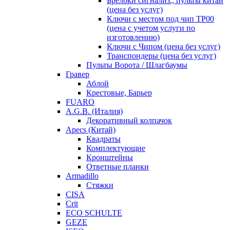
Брелоки сигнализ., пульты китай
(цена без услуг)
Ключи с местом под чип TP00
(цена с учетом услуги по
изготовлению)
Ключи с Чипом (цена без услуг)
Транспондеры (цена без услуг)
Пульты Ворота / Шлагбаумы
Гравер
Аблой
Крестовые, Барьер
FUARO
A.G.B. (Италия)
Декоративный колпачок
Apecs (Китай)
Квадраты
Комплектующие
Кронштейны
Ответные планки
Armadillo
Стяжки
CISA
Crit
ECO SCHULTE
GEZE