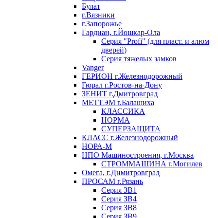
Булат
г.Вязники
г.Запорожье
Гардиан, г.Йошкар-Ола
Серия "Profi" (для пласт. и алюм
дверей)
Серия тяжелых замков
Vanger
ГЕРИОН г.Железнодорожный
Гюрал г.Ростов-на-Дону
ЗЕНИТ г.Дмитровград
МЕТТЭМ г.Балашиха
КЛАССИКА
НОРМА
СУПЕРЗАЩИТА
КЛАСС г.Железнодорожный
НОРА-М
НПО Машиностроения, г.Москва
СТРОММАШИНА г.Могилев
Омега, г.Димитровград
ПРОСАМ г.Рязань
Серия ЗВ1
Серия ЗВ4
Серия ЗВ8
Серия ЗВ9