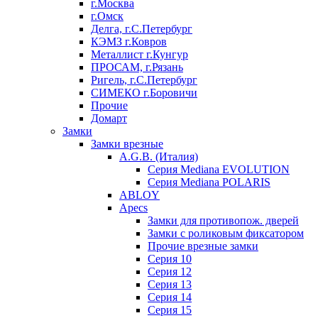
г.Москва
г.Омск
Делга, г.С.Петербург
КЭМЗ г.Ковров
Металлист г.Кунгур
ПРОСАМ, г.Рязань
Ригель, г.С.Петербург
СИМЕКО г.Боровичи
Прочие
Домарт
Замки
Замки врезные
A.G.B. (Италия)
Серия Mediana EVOLUTION
Серия Mediana POLARIS
ABLOY
Apecs
Замки для противопож. дверей
Замки с роликовым фиксатором
Прочие врезные замки
Серия 10
Серия 12
Серия 13
Серия 14
Серия 15