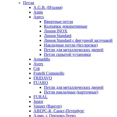
Петли
A.G.B. (Италия)
Amig
Apecs
Ввертные петли
Колпачки декоративные
Линия INOX
Линия Standard
Линия Standard с фигурной заглушкой
Накладные петли (без врезки)
Петли для металлических дверей
Петли скрытой установки
Armadillo
Avers
Crit
Fratelli Comunello
FRIDAVO
FUARO
Петли для металлических дверей
Петли накладные (карточные)
FURAL
Justor
Vanger (Вангер)
АВЕРС-К, Санкт-Петербург
Алми, г. Орехово-Зуево