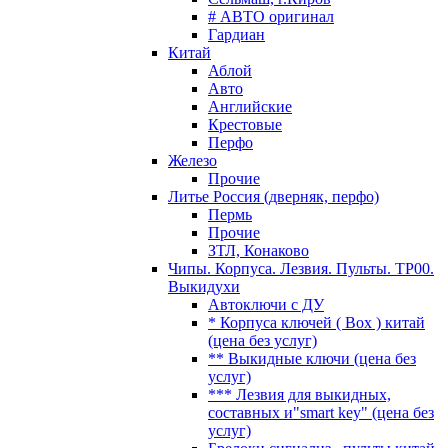
# АВТО оригинал
Гардиан
Китай
Аблой
Авто
Английские
Крестовые
Перфо
Железо
Прочие
Литье Россия (дверняк, перфо)
Пермь
Прочие
ЗТЛ, Конаково
Чипы. Корпуса. Лезвия. Пульты. TP00.
Выкидухи
Автоключи с ДУ
* Корпуса ключей ( Box ) китай
(цена без услуг)
** Выкидные ключи (цена без
услуг)
*** Лезвия для выкидных,
составных и"smart key" (цена без
услуг)