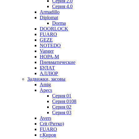
Серия 2.0
Серия 4.0
Armadillo
Diplomat
Dorma
DOORLOCK
FUARO
GEZE
NOTEDO
Vanger
НОРА-М
Пневматические
БУЛАТ
АЛЛЮР
Задвижки, засовы
Amig
Apecs
Серия 01
Серия 0108
Серия 02
Серия 03
Avers
Crit (Ритко)
FUARO
г.Киров