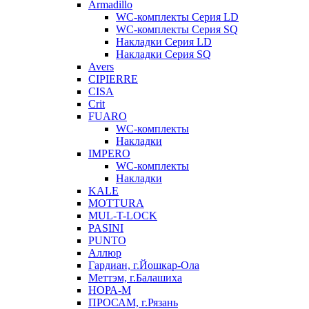
Armadillo
WC-комплекты Серия LD
WC-комплекты Серия SQ
Накладки Серия LD
Накладки Серия SQ
Avers
CIPIERRE
CISA
Crit
FUARO
WC-комплекты
Накладки
IMPERO
WC-комплекты
Накладки
KALE
MOTTURA
MUL-T-LOCK
PASINI
PUNTO
Аллюр
Гардиан, г.Йошкар-Ола
Меттэм, г.Балашиха
НОРА-М
ПРОСАМ, г.Рязань