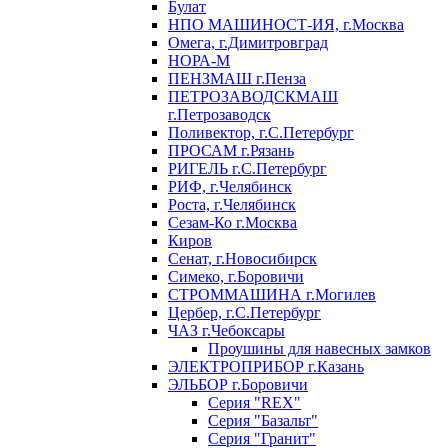
Булат
НПО МАШИНОСТ-ИЯ, г.Москва
Омега, г.Димитровград
НОРА-М
ПЕНЗМАШ г.Пенза
ПЕТРОЗАВОДСКМАШ
г.Петрозаводск
Поливектор, г.С.Петербург
ПРОСАМ г.Рязань
РИГЕЛЬ г.С.Петербург
РИФ, г.Челябинск
Роста, г.Челябинск
Сезам-Ко г.Москва
Киров
Сенат, г.Новосибирск
Симеко, г.Боровичи
СТРОММАШИНА г.Могилев
Цербер, г.С.Петербург
ЧАЗ г.Чебоксары
Проушины для навесных замков
ЭЛЕКТРОПРИБОР г.Казань
ЭЛЬБОР г.Боровичи
Серия "REX"
Серия "Базальт"
Серия "Гранит"