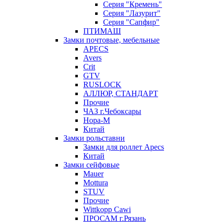
Серия "Кремень"
Серия "Лазурит"
Серия "Сапфир"
ПТИМАШ
Замки почтовые, мебельные
APECS
Avers
Crit
GTV
RUSLOCK
АЛЛЮР, СТАНДАРТ
Прочие
ЧАЗ г.Чебоксары
Нора-М
Китай
Замки рольставни
Замки для роллет Apecs
Китай
Замки сейфовые
Mauer
Mottura
STUV
Прочие
Wittkopp Cawi
ПРОСАМ г.Рязань