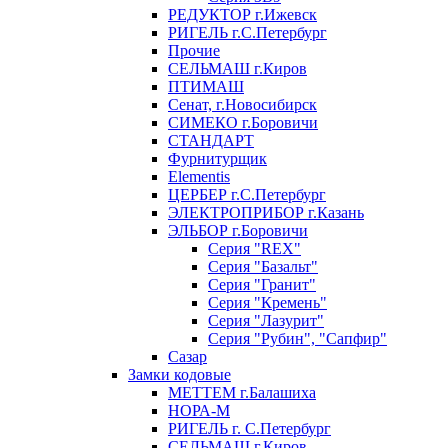
РЕДУКТОР г.Ижевск
РИГЕЛЬ г.С.Петербург
Прочие
СЕЛЬМАШ г.Киров
ПТИМАШ
Сенат, г.Новосибирск
СИМЕКО г.Боровичи
СТАНДАРТ
Фурнитурщик
Elementis
ЦЕРБЕР г.С.Петербург
ЭЛЕКТРОПРИБОР г.Казань
ЭЛЬБОР г.Боровичи
Серия "REX"
Серия "Базальт"
Серия "Гранит"
Серия "Кремень"
Серия "Лазурит"
Серия "Рубин", "Сапфир"
Сазар
Замки кодовые
МЕТТЕМ г.Балашиха
НОРА-М
РИГЕЛЬ г. С.Петербург
СЕЛЬМАШ г.Киров