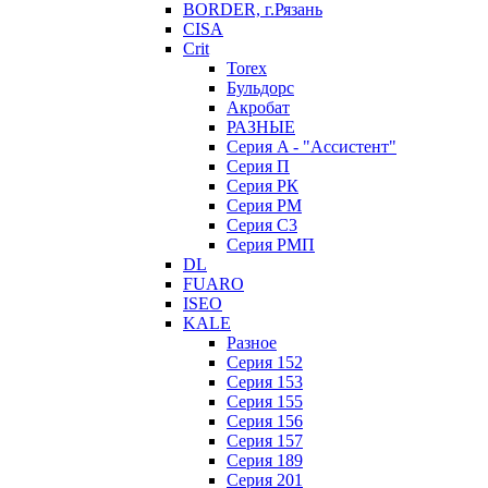
BORDER, г.Рязань
CISA
Crit
Torex
Бульдорс
Акробат
РАЗНЫЕ
Серия A - "Ассистент"
Серия П
Серия РК
Серия РМ
Серия С3
Серия РМП
DL
FUARO
ISEO
KALE
Разное
Серия 152
Серия 153
Серия 155
Серия 156
Серия 157
Серия 189
Серия 201