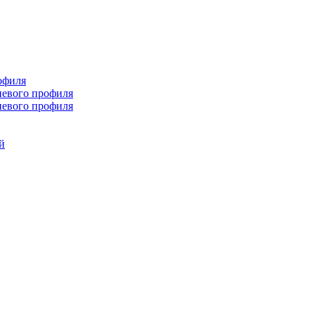
офиля
иевого профиля
иевого профиля
й