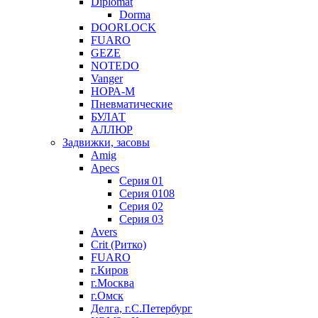
Diplomat
Dorma
DOORLOCK
FUARO
GEZE
NOTEDO
Vanger
НОРА-М
Пневматические
БУЛАТ
АЛЛЮР
Задвижки, засовы
Amig
Apecs
Серия 01
Серия 0108
Серия 02
Серия 03
Avers
Crit (Ритко)
FUARO
г.Киров
г.Москва
г.Омск
Делга, г.С.Петербург