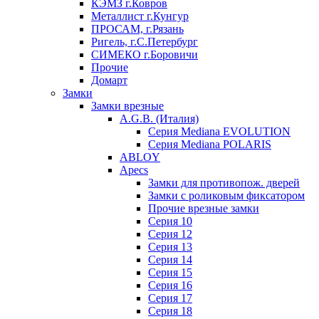
КЭМЗ г.Ковров
Металлист г.Кунгур
ПРОСАМ, г.Рязань
Ригель, г.С.Петербург
СИМЕКО г.Боровичи
Прочие
Домарт
Замки
Замки врезные
A.G.B. (Италия)
Серия Mediana EVOLUTION
Серия Mediana POLARIS
ABLOY
Apecs
Замки для противопож. дверей
Замки с роликовым фиксатором
Прочие врезные замки
Серия 10
Серия 12
Серия 13
Серия 14
Серия 15
Серия 16
Серия 17
Серия 18