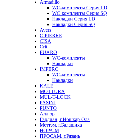
Armadillo
WC-комплекты Серия LD
WC-комплекты Серия SQ
Накладки Серия LD
Накладки Серия SQ
Avers
CIPIERRE
CISA
Crit
FUARO
WC-комплекты
Накладки
IMPERO
WC-комплекты
Накладки
KALE
MOTTURA
MUL-T-LOCK
PASINI
PUNTO
Аллюр
Гардиан, г.Йошкар-Ола
Меттэм, г.Балашиха
НОРА-М
ПРОСАМ, г.Рязань