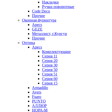
Накладки
Ручки поворотные
Code Deco
Прочие
Оконная фурнитура
Apecs
GEZE
Металлист, г.Кунгур
Прочие
Оптика
Apecs
Комплектующие
Серия 11
Серия 20
Серия 30
Серия 50
Серия 51
Серия 60
Серия 15
Armadillo
Avers
Fuaro
PUNTO
АЛЛЮР
НОРА-М