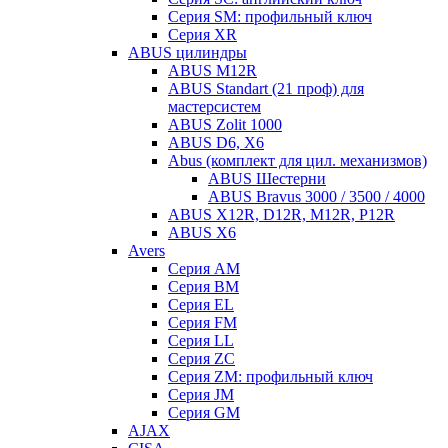
Серия SM: профильный ключ
Серия XR
ABUS цилиндры
ABUS M12R
ABUS Standart (21 проф) для
мастерсистем
ABUS Zolit 1000
ABUS D6, X6
Abus (комплект для цил. механизмов)
ABUS Шестерни
ABUS Bravus 3000 / 3500 / 4000
ABUS X12R, D12R, M12R, P12R
ABUS X6
Avers
Серия AM
Серия BM
Серия EL
Серия FM
Серия LL
Серия ZC
Серия ZM: профильный ключ
Серия JM
Серия GM
AJAX