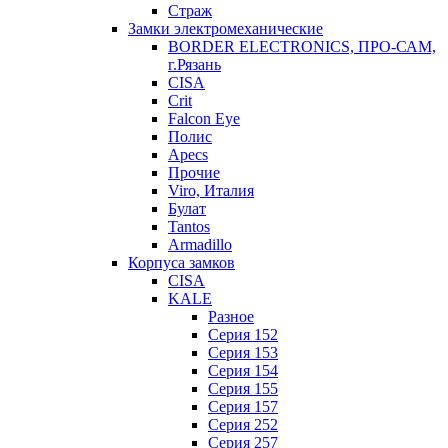
Страж
Замки электромеханические
BORDER ELECTRONICS, ПРО-САМ,
г.Рязань
CISA
Crit
Falcon Eye
Полис
Apecs
Прочие
Viro, Италия
Булат
Tantos
Armadillo
Корпуса замков
CISA
KALE
Разное
Серия 152
Серия 153
Серия 154
Серия 155
Серия 157
Серия 252
Серия 257