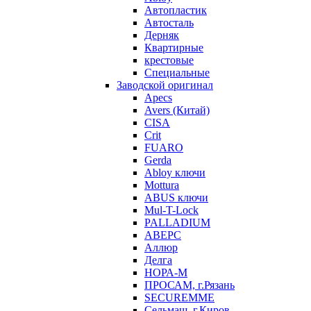
Автопластик
Автосталь
Дерняк
Квартирные
крестовые
Специальные
Заводской оригинал
Apecs
Avers (Китай)
CISA
Crit
FUARO
Gerda
Abloy ключи
Mottura
ABUS ключи
Mul-T-Lock
PALLADIUM
АВЕРС
Аллюр
Делга
НОРА-М
ПРОСАМ, г.Рязань
SECUREMME
Сельмаш, г.Киров