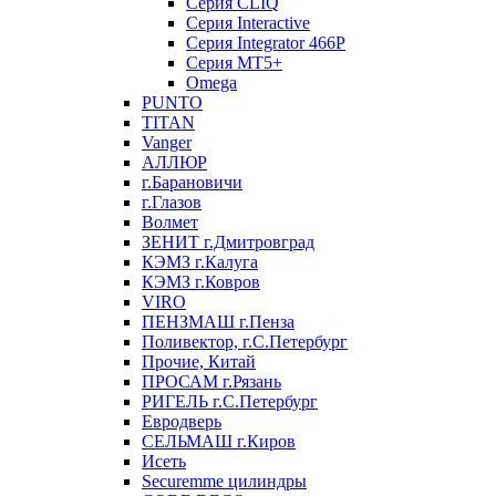
Серия CLIQ
Серия Interactive
Серия Integrator 466P
Серия MT5+
Omega
PUNTO
TITAN
Vanger
АЛЛЮР
г.Барановичи
г.Глазов
Волмет
ЗЕНИТ г.Дмитровград
КЭМЗ г.Калуга
КЭМЗ г.Ковров
VIRO
ПЕНЗМАШ г.Пенза
Поливектор, г.С.Петербург
Прочие, Китай
ПРОСАМ г.Рязань
РИГЕЛЬ г.С.Петербург
Евродверь
СЕЛЬМАШ г.Киров
Исеть
Securemme цилиндры