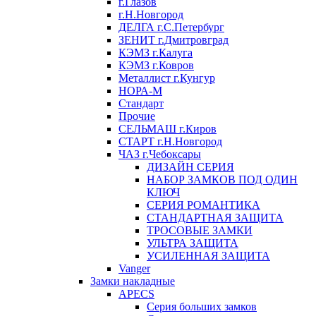
г.Глазов
г.Н.Новгород
ДЕЛГА г.С.Петербург
ЗЕНИТ г.Дмитровград
КЭМЗ г.Калуга
КЭМЗ г.Ковров
Металлист г.Кунгур
НОРА-М
Стандарт
Прочие
СЕЛЬМАШ г.Киров
СТАРТ г.Н.Новгород
ЧАЗ г.Чебоксары
ДИЗАЙН СЕРИЯ
НАБОР ЗАМКОВ ПОД ОДИН
КЛЮЧ
СЕРИЯ РОМАНТИКА
СТАНДАРТНАЯ ЗАЩИТА
ТРОСОВЫЕ ЗАМКИ
УЛЬТРА ЗАЩИТА
УСИЛЕННАЯ ЗАЩИТА
Vanger
Замки накладные
APECS
Серия больших замков