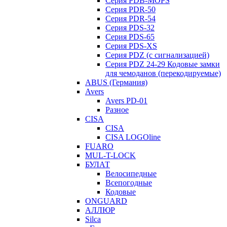
Серия PDB-MOPS
Серия PDR-50
Серия PDR-54
Серия PDS-32
Серия PDS-65
Серия PDS-XS
Серия PDZ (с сигнализацией)
Серия PDZ 24-29 Кодовые замки
для чемоданов (перекодируемые)
ABUS (Германия)
Avers
Avers PD-01
Разное
CISA
CISA
CISA LOGOline
FUARO
MUL-T-LOCK
БУЛАТ
Велосипедные
Всепогодные
Кодовые
ONGUARD
АЛЛЮР
Silca