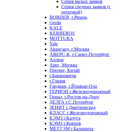
Серия малых замков
Серия средних замков (с
цепочкой)
BORDER, г.Рязань
Gerda
KALE
KERBEROS
MOTTURA
Yale
Авангард, г.Москва
АВЕРС-К, г.Санкт-Петербург
Аллюр
Арес, Москва
Прочие, Китай
г.Барановичи
г.Глазов
Гардиан, г.Йошкар-Ола
ГЕРИОН г.Железнодорожный
Гюрал, г.Ростов-на-Дону
ДЕЛГА г.С.Петербург
ЗЕНИТ г.Дмитровград
КЛАСС г.Железнодорожный
КЭМЗ г.Калуга
КЭМЗ г.Ковров
МЕТТЭМ г.Балашиха