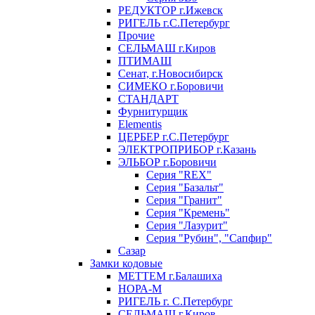
РЕДУКТОР г.Ижевск
РИГЕЛЬ г.С.Петербург
Прочие
СЕЛЬМАШ г.Киров
ПТИМАШ
Сенат, г.Новосибирск
СИМЕКО г.Боровичи
СТАНДАРТ
Фурнитурщик
Elementis
ЦЕРБЕР г.С.Петербург
ЭЛЕКТРОПРИБОР г.Казань
ЭЛЬБОР г.Боровичи
Серия "REX"
Серия "Базальт"
Серия "Гранит"
Серия "Кремень"
Серия "Лазурит"
Серия "Рубин", "Сапфир"
Сазар
Замки кодовые
МЕТТЕМ г.Балашиха
НОРА-М
РИГЕЛЬ г. С.Петербург
СЕЛЬМАШ г.Киров