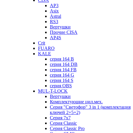
CISA
AP3
Asix
Astral
RS3
Вертушки
Прочие CISA
AP4S
Crit
FUARO
KALE
серия 164 B
серия 164 DB
серия 164 FB
серия 164 G
серия 164 S
серия OBS
MUL-T-LOCK
Вертушки
Комплектующие цил.мех.
Серия "Светофор" 3 in 1 (комплектация
ключей 2+5+2)
Серия 7х7
Серия Classic
Серия Classic Pro