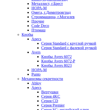
Металлист, г.Брест
НОРА-М
Омега, г.Димитровград
Строммашина, г.Могилев
Прочие
Code Deco
Птимаш
Кнобы
Apecs
Серия Standard с круглой ручкой
Серия Standard с фалевой ручкой
Avers
Кнобы Avers 6072
Кнобы Avers 6072-P
Кнобы Avers 8023
НОРА-М
Punto
Механизмы секретности
Abloy
Apecs
Вертушки
Серия 4KC
Серия CD
Серия Premier
Серия SC: английский ключ