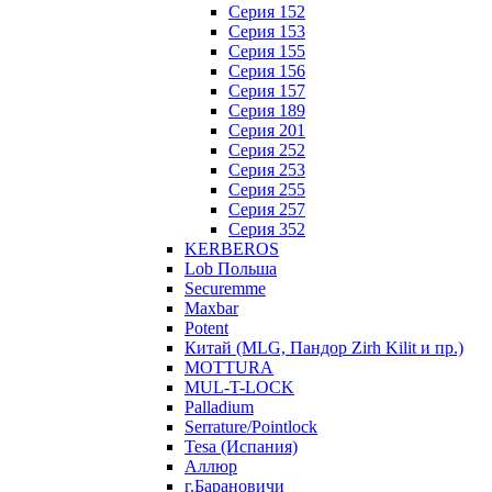
Серия 152
Серия 153
Серия 155
Серия 156
Серия 157
Серия 189
Серия 201
Серия 252
Серия 253
Серия 255
Серия 257
Серия 352
KERBEROS
Lob Польша
Securemme
Maxbar
Potent
Китай (MLG, Пандор Zirh Kilit и пр.)
MOTTURA
MUL-T-LOCK
Palladium
Serrature/Pointlock
Tesa (Испания)
Аллюр
г.Барановичи