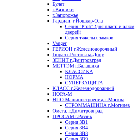
Булат
г.Вязники
г.Запорожье
Гардиан, г.Йошкар-Ола
Серия "Profi" (для пласт. и алюм
дверей)
Серия тяжелых замков
Vanger
ГЕРИОН г.Железнодорожный
Гюрал г.Ростов-на-Дону
ЗЕНИТ г.Дмитровград
МЕТТЭМ г.Балашиха
КЛАССИКА
НОРМА
СУПЕРЗАЩИТА
КЛАСС г.Железнодорожный
НОРА-М
НПО Машиностроения, г.Москва
СТРОММАШИНА г.Могилев
Омега, г.Димитровград
ПРОСАМ г.Рязань
Серия ЗВ1
Серия ЗВ4
Серия ЗВ8
Серия ЗВ9