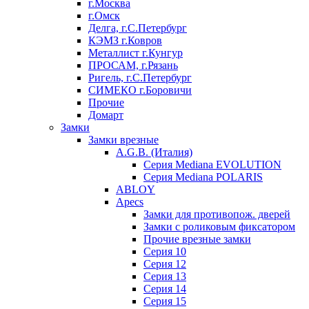
г.Москва
г.Омск
Делга, г.С.Петербург
КЭМЗ г.Ковров
Металлист г.Кунгур
ПРОСАМ, г.Рязань
Ригель, г.С.Петербург
СИМЕКО г.Боровичи
Прочие
Домарт
Замки
Замки врезные
A.G.B. (Италия)
Серия Mediana EVOLUTION
Серия Mediana POLARIS
ABLOY
Apecs
Замки для противопож. дверей
Замки с роликовым фиксатором
Прочие врезные замки
Серия 10
Серия 12
Серия 13
Серия 14
Серия 15