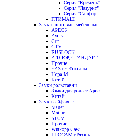
Серия "Кремень"
Серия "Лазурит"
Серия "Сапфир"
ПТИМАШ
Замки почтовые, мебельные
APECS
Avers
Crit
GTV
RUSLOCK
АЛЛЮР, СТАНДАРТ
Прочие
ЧАЗ г.Чебоксары
Нора-М
Китай
Замки рольставни
Замки для роллет Apecs
Китай
Замки сейфовые
Mauer
Mottura
STUV
Прочие
Wittkopp Cawi
ПРОСАМ г.Рязань