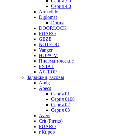
Серия 2.0
Серия 4.0
Armadillo
Diplomat
Dorma
DOORLOCK
FUARO
GEZE
NOTEDO
Vanger
НОРА-М
Пневматические
БУЛАТ
АЛЛЮР
Задвижки, засовы
Amig
Apecs
Серия 01
Серия 0108
Серия 02
Серия 03
Avers
Crit (Ритко)
FUARO
г.Киров