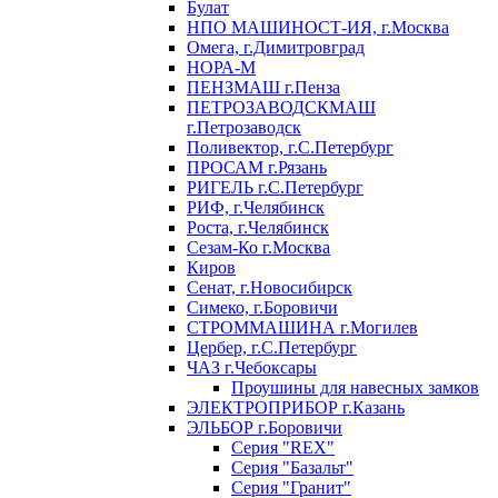
Булат
НПО МАШИНОСТ-ИЯ, г.Москва
Омега, г.Димитровград
НОРА-М
ПЕНЗМАШ г.Пенза
ПЕТРОЗАВОДСКМАШ
г.Петрозаводск
Поливектор, г.С.Петербург
ПРОСАМ г.Рязань
РИГЕЛЬ г.С.Петербург
РИФ, г.Челябинск
Роста, г.Челябинск
Сезам-Ко г.Москва
Киров
Сенат, г.Новосибирск
Симеко, г.Боровичи
СТРОММАШИНА г.Могилев
Цербер, г.С.Петербург
ЧАЗ г.Чебоксары
Проушины для навесных замков
ЭЛЕКТРОПРИБОР г.Казань
ЭЛЬБОР г.Боровичи
Серия "REX"
Серия "Базальт"
Серия "Гранит"