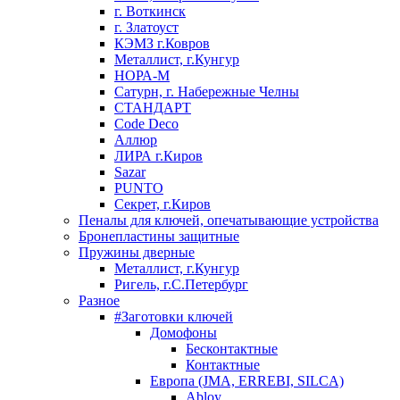
г. Воткинск
г. Златоуст
КЭМЗ г.Ковров
Металлист, г.Кунгур
НОРА-М
Сатурн, г. Набережные Челны
СТАНДАРТ
Code Deco
Аллюр
ЛИРА г.Киров
Sazar
PUNTO
Секрет, г.Киров
Пеналы для ключей, опечатывающие устройства
Бронепластины защитные
Пружины дверные
Металлист, г.Кунгур
Ригель, г.С.Петербург
Разное
#Заготовки ключей
Домофоны
Бесконтактные
Контактные
Европа (JMA, ERREBI, SILCA)
Abloy