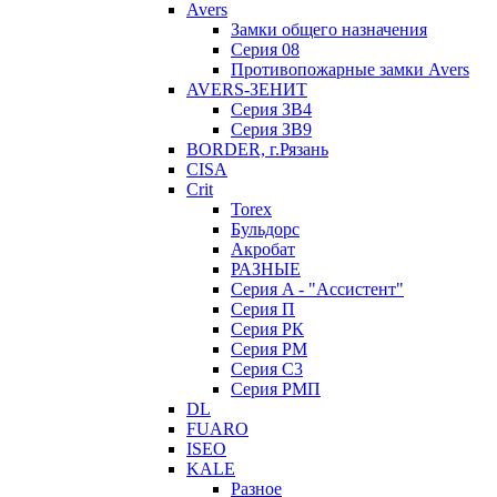
Avers
Замки общего назначения
Серия 08
Противопожарные замки Avers
AVERS-ЗЕНИТ
Серия ЗВ4
Серия ЗВ9
BORDER, г.Рязань
CISA
Crit
Torex
Бульдорс
Акробат
РАЗНЫЕ
Серия A - "Ассистент"
Серия П
Серия РК
Серия РМ
Серия С3
Серия РМП
DL
FUARO
ISEO
KALE
Разное