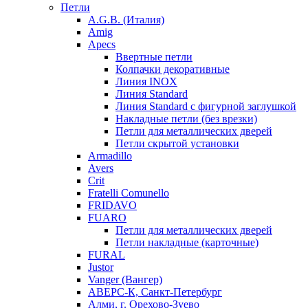
Петли
A.G.B. (Италия)
Amig
Apecs
Ввертные петли
Колпачки декоративные
Линия INOX
Линия Standard
Линия Standard с фигурной заглушкой
Накладные петли (без врезки)
Петли для металлических дверей
Петли скрытой установки
Armadillo
Avers
Crit
Fratelli Comunello
FRIDAVO
FUARO
Петли для металлических дверей
Петли накладные (карточные)
FURAL
Justor
Vanger (Вангер)
АВЕРС-К, Санкт-Петербург
Алми, г. Орехово-Зуево