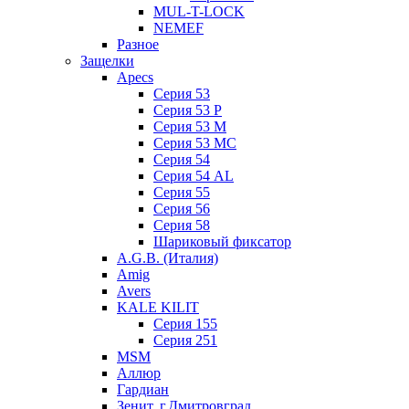
MUL-T-LOCK
NEMEF
Разное
Защелки
Apecs
Серия 53
Серия 53 P
Серия 53 М
Серия 53 МC
Серия 54
Серия 54 AL
Серия 55
Серия 56
Серия 58
Шариковый фиксатор
A.G.B. (Италия)
Amig
Avers
KALE KILIT
Серия 155
Серия 251
MSM
Аллюр
Гардиан
Зенит, г.Дмитровград