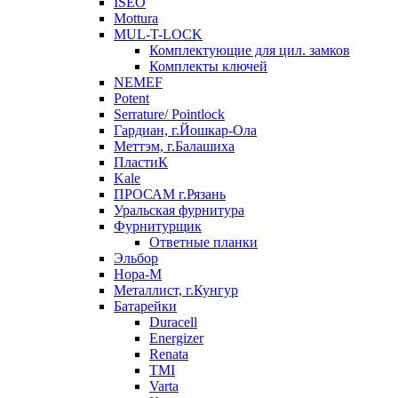
ISEO
Mottura
MUL-T-LOCK
Комплектующие для цил. замков
Комплекты ключей
NEMEF
Potent
Serrature/ Pointlock
Гардиан, г.Йошкар-Ола
Меттэм, г.Балашиха
ПластиК
Kale
ПРОСАМ г.Рязань
Уральская фурнитура
Фурнитурщик
Ответные планки
Эльбор
Нора-М
Металлист, г.Кунгур
Батарейки
Duracell
Energizer
Renata
TMI
Varta