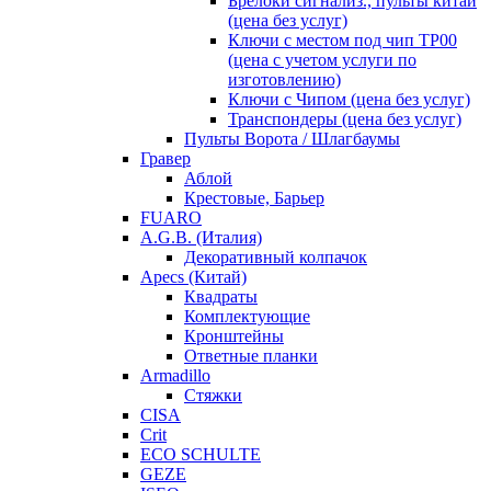
Брелоки сигнализ., пульты китай
(цена без услуг)
Ключи с местом под чип TP00
(цена с учетом услуги по
изготовлению)
Ключи с Чипом (цена без услуг)
Транспондеры (цена без услуг)
Пульты Ворота / Шлагбаумы
Гравер
Аблой
Крестовые, Барьер
FUARO
A.G.B. (Италия)
Декоративный колпачок
Apecs (Китай)
Квадраты
Комплектующие
Кронштейны
Ответные планки
Armadillo
Стяжки
CISA
Crit
ECO SCHULTE
GEZE