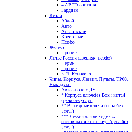
# АВТО оригинал
Гардиан
Китай
Аблой
Авто
Английские
Крестовые
Перфо
Железо
Прочие
Литье Россия (дверняк, перфо)
Пермь
Прочие
ЗТЛ, Конаково
Чипы. Корпуса. Лезвия. Пульты. TP00.
Выкидухи
Автоключи с ДУ
* Корпуса ключей ( Box ) китай
(цена без услуг)
** Выкидные ключи (цена без
услуг)
*** Лезвия для выкидных,
составных и"smart key" (цена без
услуг)