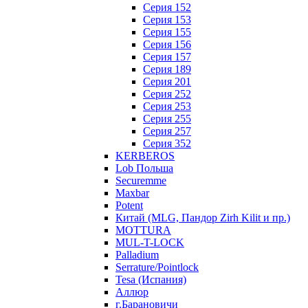
Серия 152
Серия 153
Серия 155
Серия 156
Серия 157
Серия 189
Серия 201
Серия 252
Серия 253
Серия 255
Серия 257
Серия 352
KERBEROS
Lob Польша
Securemme
Maxbar
Potent
Китай (MLG, Пандор Zirh Kilit и пр.)
MOTTURA
MUL-T-LOCK
Palladium
Serrature/Pointlock
Tesa (Испания)
Аллюр
г.Барановичи