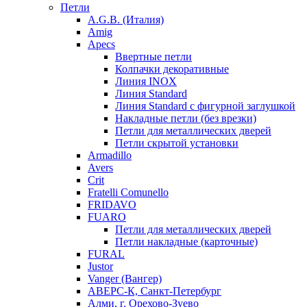
Петли
A.G.B. (Италия)
Amig
Apecs
Ввертные петли
Колпачки декоративные
Линия INOX
Линия Standard
Линия Standard с фигурной заглушкой
Накладные петли (без врезки)
Петли для металлических дверей
Петли скрытой установки
Armadillo
Avers
Crit
Fratelli Comunello
FRIDAVO
FUARO
Петли для металлических дверей
Петли накладные (карточные)
FURAL
Justor
Vanger (Вангер)
АВЕРС-К, Санкт-Петербург
Алми, г. Орехово-Зуево