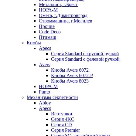
Металлист, г.Брест
НОРА-М
Омега, г.Димитровград
Строммашина, г.Могилев
Прочие
Code Deco
Птимаш
Кнобы
Apecs
Серия Standard с круглой ручкой
Серия Standard с фалевой ручкой
Avers
Кнобы Avers 6072
Кнобы Avers 6072-P
Кнобы Avers 8023
НОРА-М
Punto
Механизмы секретности
Abloy
Apecs
Вертушки
Серия 4KC
Серия CD
Серия Premier
Серия SC: английский ключ