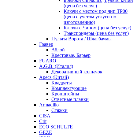
Брелоки сигнализ., пульты китай
(цена без услуг)
Ключи с местом под чип TP00
(цена с учетом услуги по
изготовлению)
Ключи с Чипом (цена без услуг)
Транспондеры (цена без услуг)
Пульты Ворота / Шлагбаумы
Гравер
Аблой
Крестовые, Барьер
FUARO
A.G.B. (Италия)
Декоративный колпачок
Apecs (Китай)
Квадраты
Комплектующие
Кронштейны
Ответные планки
Armadillo
Стяжки
CISA
Crit
ECO SCHULTE
GEZE