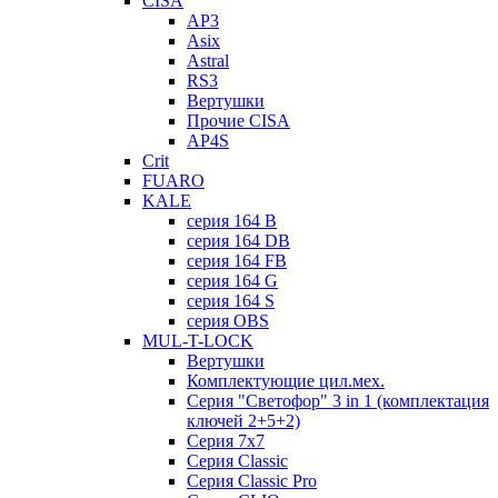
CISA
AP3
Asix
Astral
RS3
Вертушки
Прочие CISA
AP4S
Crit
FUARO
KALE
серия 164 B
серия 164 DB
серия 164 FB
серия 164 G
серия 164 S
серия OBS
MUL-T-LOCK
Вертушки
Комплектующие цил.мех.
Серия "Светофор" 3 in 1 (комплектация
ключей 2+5+2)
Серия 7х7
Серия Classic
Серия Classic Pro