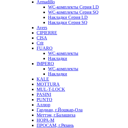
Armadillo
WC-комплекты Серия LD
WC-комплекты Серия SQ
Накладки Серия LD
Накладки Серия SQ
Avers
CIPIERRE
CISA
Crit
FUARO
WC-комплекты
Накладки
IMPERO
WC-комплекты
Накладки
KALE
MOTTURA
MUL-T-LOCK
PASINI
PUNTO
Аллюр
Гардиан, г.Йошкар-Ола
Меттэм, г.Балашиха
НОРА-М
ПРОСАМ, г.Рязань