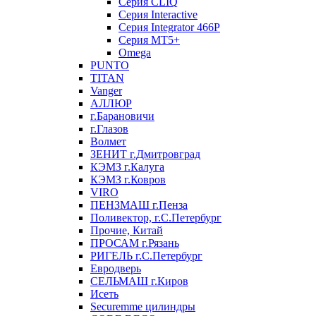
Серия CLIQ
Серия Interactive
Серия Integrator 466P
Серия MT5+
Omega
PUNTO
TITAN
Vanger
АЛЛЮР
г.Барановичи
г.Глазов
Волмет
ЗЕНИТ г.Дмитровград
КЭМЗ г.Калуга
КЭМЗ г.Ковров
VIRO
ПЕНЗМАШ г.Пенза
Поливектор, г.С.Петербург
Прочие, Китай
ПРОСАМ г.Рязань
РИГЕЛЬ г.С.Петербург
Евродверь
СЕЛЬМАШ г.Киров
Исеть
Securemme цилиндры