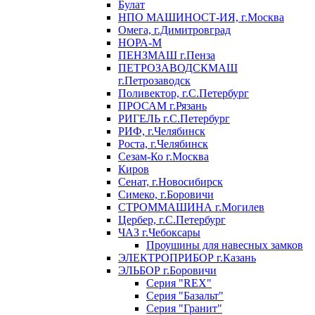
Булат
НПО МАШИНОСТ-ИЯ, г.Москва
Омега, г.Димитровград
НОРА-М
ПЕНЗМАШ г.Пенза
ПЕТРОЗАВОДСКМАШ
г.Петрозаводск
Поливектор, г.С.Петербург
ПРОСАМ г.Рязань
РИГЕЛЬ г.С.Петербург
РИФ, г.Челябинск
Роста, г.Челябинск
Сезам-Ко г.Москва
Киров
Сенат, г.Новосибирск
Симеко, г.Боровичи
СТРОММАШИНА г.Могилев
Цербер, г.С.Петербург
ЧАЗ г.Чебоксары
Проушины для навесных замков
ЭЛЕКТРОПРИБОР г.Казань
ЭЛЬБОР г.Боровичи
Серия "REX"
Серия "Базальт"
Серия "Гранит"