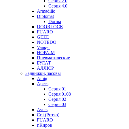
Серия 2.0
Серия 4.0
Armadillo
Diplomat
Dorma
DOORLOCK
FUARO
GEZE
NOTEDO
Vanger
НОРА-М
Пневматические
БУЛАТ
АЛЛЮР
Задвижки, засовы
Amig
Apecs
Серия 01
Серия 0108
Серия 02
Серия 03
Avers
Crit (Ритко)
FUARO
г.Киров