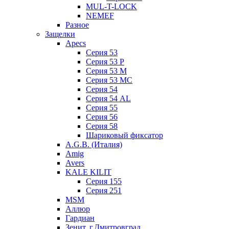
MUL-T-LOCK
NEMEF
Разное
Защелки
Apecs
Серия 53
Серия 53 P
Серия 53 М
Серия 53 МC
Серия 54
Серия 54 AL
Серия 55
Серия 56
Серия 58
Шариковый фиксатор
A.G.B. (Италия)
Amig
Avers
KALE KILIT
Серия 155
Серия 251
MSM
Аллюр
Гардиан
Зенит, г.Дмитровград