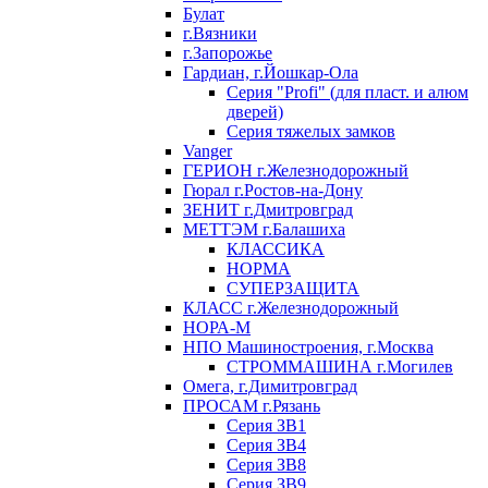
Булат
г.Вязники
г.Запорожье
Гардиан, г.Йошкар-Ола
Серия "Profi" (для пласт. и алюм
дверей)
Серия тяжелых замков
Vanger
ГЕРИОН г.Железнодорожный
Гюрал г.Ростов-на-Дону
ЗЕНИТ г.Дмитровград
МЕТТЭМ г.Балашиха
КЛАССИКА
НОРМА
СУПЕРЗАЩИТА
КЛАСС г.Железнодорожный
НОРА-М
НПО Машиностроения, г.Москва
СТРОММАШИНА г.Могилев
Омега, г.Димитровград
ПРОСАМ г.Рязань
Серия ЗВ1
Серия ЗВ4
Серия ЗВ8
Серия ЗВ9