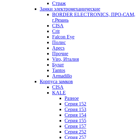
Страж
Замки электромеханические
BORDER ELECTRONICS, ПРО-САМ,
г.Рязань
CISA
Crit
Falcon Eye
Полис
Apecs
Прочие
Viro, Италия
Булат
Tantos
Armadillo
Корпуса замков
CISA
KALE
Разное
Серия 152
Серия 153
Серия 154
Серия 155
Серия 157
Серия 252
Серия 257