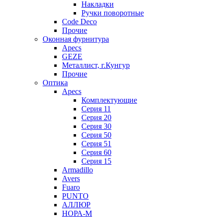
Накладки
Ручки поворотные
Code Deco
Прочие
Оконная фурнитура
Apecs
GEZE
Металлист, г.Кунгур
Прочие
Оптика
Apecs
Комплектующие
Серия 11
Серия 20
Серия 30
Серия 50
Серия 51
Серия 60
Серия 15
Armadillo
Avers
Fuaro
PUNTO
АЛЛЮР
НОРА-М