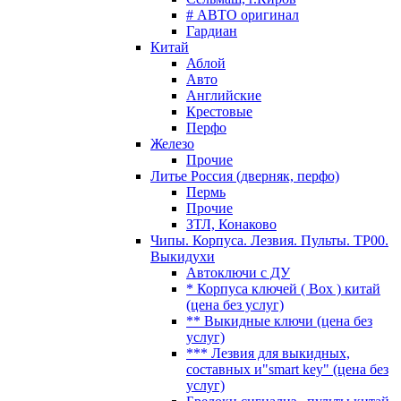
# АВТО оригинал
Гардиан
Китай
Аблой
Авто
Английские
Крестовые
Перфо
Железо
Прочие
Литье Россия (дверняк, перфо)
Пермь
Прочие
ЗТЛ, Конаково
Чипы. Корпуса. Лезвия. Пульты. TP00.
Выкидухи
Автоключи с ДУ
* Корпуса ключей ( Box ) китай
(цена без услуг)
** Выкидные ключи (цена без
услуг)
*** Лезвия для выкидных,
составных и"smart key" (цена без
услуг)