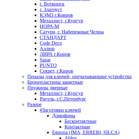
г. Воткинск
г. Златоуст
КЭМЗ г.Ковров
Металлист, г.Кунгур
НОРА-М
Сатурн, г. Набережные Челны
СТАНДАРТ
Code Deco
Аллюр
ЛИРА г.Киров
Sazar
PUNTO
Секрет, г.Киров
Пеналы для ключей, опечатывающие устройства
Бронепластины защитные
Пружины дверные
Металлист, г.Кунгур
Ригель, г.С.Петербург
Разное
#Заготовки ключей
Домофоны
Бесконтактные
Контактные
Европа (JMA, ERREBI, SILCA)
Abloy