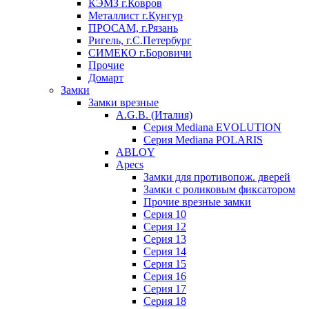
КЭМЗ г.Ковров
Металлист г.Кунгур
ПРОСАМ, г.Рязань
Ригель, г.С.Петербург
СИМЕКО г.Боровичи
Прочие
Домарт
Замки
Замки врезные
A.G.B. (Италия)
Серия Mediana EVOLUTION
Серия Mediana POLARIS
ABLOY
Apecs
Замки для противопож. дверей
Замки с роликовым фиксатором
Прочие врезные замки
Серия 10
Серия 12
Серия 13
Серия 14
Серия 15
Серия 16
Серия 17
Серия 18