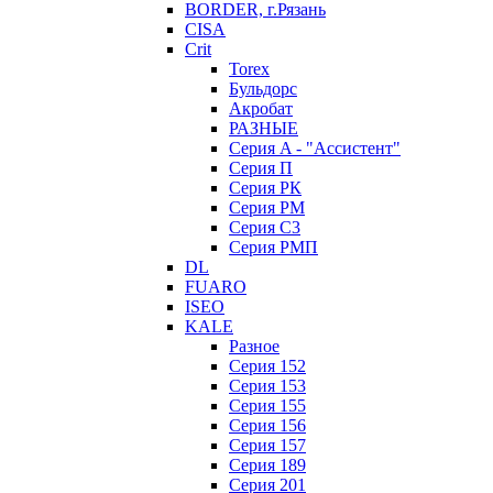
BORDER, г.Рязань
CISA
Crit
Torex
Бульдорс
Акробат
РАЗНЫЕ
Серия A - "Ассистент"
Серия П
Серия РК
Серия РМ
Серия С3
Серия РМП
DL
FUARO
ISEO
KALE
Разное
Серия 152
Серия 153
Серия 155
Серия 156
Серия 157
Серия 189
Серия 201