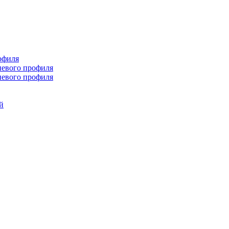
офиля
иевого профиля
иевого профиля
й