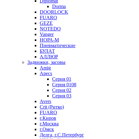
Diplomat
Dorma
DOORLOCK
FUARO
GEZE
NOTEDO
Vanger
НОРА-М
Пневматические
БУЛАТ
АЛЛЮР
Задвижки, засовы
Amig
Apecs
Серия 01
Серия 0108
Серия 02
Серия 03
Avers
Crit (Ритко)
FUARO
г.Киров
г.Москва
г.Омск
Делга, г.С.Петербург