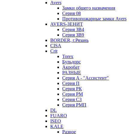
Avers
Замки общего назначения
Серия 08
Противопожарные замки Avers
AVERS-ЗЕНИТ
Серия ЗВ4
Серия ЗВ9
BORDER, г.Рязань
CISA
Crit
Torex
Бульдорс
Акробат
РАЗНЫЕ
Серия A - "Ассистент"
Серия П
Серия РК
Серия РМ
Серия С3
Серия РМП
DL
FUARO
ISEO
KALE
Разное