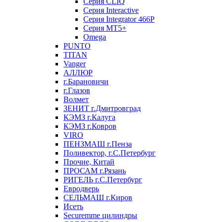
Серия CLIQ
Серия Interactive
Серия Integrator 466P
Серия MT5+
Omega
PUNTO
TITAN
Vanger
АЛЛЮР
г.Барановичи
г.Глазов
Волмет
ЗЕНИТ г.Дмитровград
КЭМЗ г.Калуга
КЭМЗ г.Ковров
VIRO
ПЕНЗМАШ г.Пенза
Поливектор, г.С.Петербург
Прочие, Китай
ПРОСАМ г.Рязань
РИГЕЛЬ г.С.Петербург
Евродверь
СЕЛЬМАШ г.Киров
Исеть
Securemme цилиндры