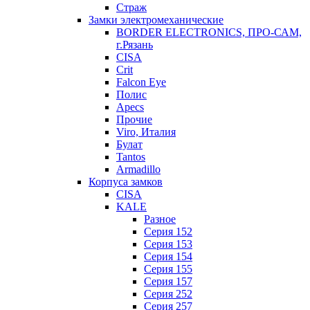
Страж
Замки электромеханические
BORDER ELECTRONICS, ПРО-САМ,
г.Рязань
CISA
Crit
Falcon Eye
Полис
Apecs
Прочие
Viro, Италия
Булат
Tantos
Armadillo
Корпуса замков
CISA
KALE
Разное
Серия 152
Серия 153
Серия 154
Серия 155
Серия 157
Серия 252
Серия 257