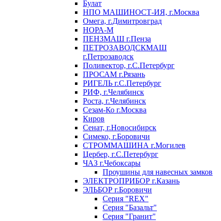
Булат
НПО МАШИНОСТ-ИЯ, г.Москва
Омега, г.Димитровград
НОРА-М
ПЕНЗМАШ г.Пенза
ПЕТРОЗАВОДСКМАШ
г.Петрозаводск
Поливектор, г.С.Петербург
ПРОСАМ г.Рязань
РИГЕЛЬ г.С.Петербург
РИФ, г.Челябинск
Роста, г.Челябинск
Сезам-Ко г.Москва
Киров
Сенат, г.Новосибирск
Симеко, г.Боровичи
СТРОММАШИНА г.Могилев
Цербер, г.С.Петербург
ЧАЗ г.Чебоксары
Проушины для навесных замков
ЭЛЕКТРОПРИБОР г.Казань
ЭЛЬБОР г.Боровичи
Серия "REX"
Серия "Базальт"
Серия "Гранит"