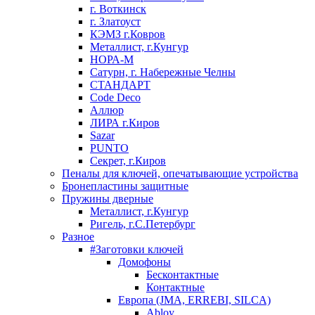
г. Воткинск
г. Златоуст
КЭМЗ г.Ковров
Металлист, г.Кунгур
НОРА-М
Сатурн, г. Набережные Челны
СТАНДАРТ
Code Deco
Аллюр
ЛИРА г.Киров
Sazar
PUNTO
Секрет, г.Киров
Пеналы для ключей, опечатывающие устройства
Бронепластины защитные
Пружины дверные
Металлист, г.Кунгур
Ригель, г.С.Петербург
Разное
#Заготовки ключей
Домофоны
Бесконтактные
Контактные
Европа (JMA, ERREBI, SILCA)
Abloy