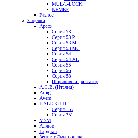
MUL-T-LOCK
NEMEF
Разное
Защелки
Apecs
Серия 53
Серия 53 P
Серия 53 М
Серия 53 МC
Серия 54
Серия 54 AL
Серия 55
Серия 56
Серия 58
Шариковый фиксатор
A.G.B. (Италия)
Amig
Avers
KALE KILIT
Серия 155
Серия 251
MSM
Аллюр
Гардиан
Зенит, г.Дмитровград