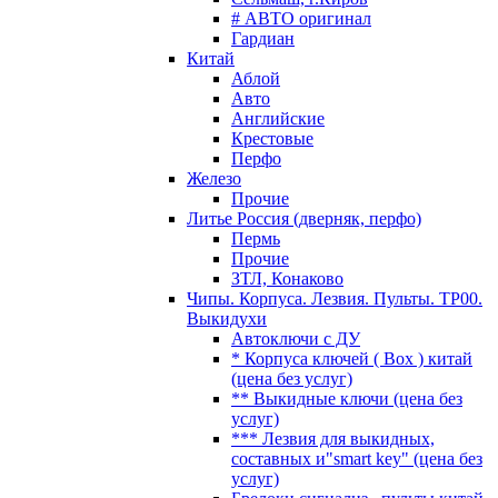
# АВТО оригинал
Гардиан
Китай
Аблой
Авто
Английские
Крестовые
Перфо
Железо
Прочие
Литье Россия (дверняк, перфо)
Пермь
Прочие
ЗТЛ, Конаково
Чипы. Корпуса. Лезвия. Пульты. TP00.
Выкидухи
Автоключи с ДУ
* Корпуса ключей ( Box ) китай
(цена без услуг)
** Выкидные ключи (цена без
услуг)
*** Лезвия для выкидных,
составных и"smart key" (цена без
услуг)