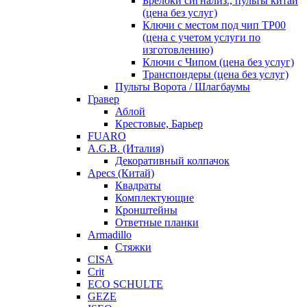
Брелоки сигнализ., пульты китай
(цена без услуг)
Ключи с местом под чип TP00
(цена с учетом услуги по
изготовлению)
Ключи с Чипом (цена без услуг)
Транспондеры (цена без услуг)
Пульты Ворота / Шлагбаумы
Гравер
Аблой
Крестовые, Барьер
FUARO
A.G.B. (Италия)
Декоративный колпачок
Apecs (Китай)
Квадраты
Комплектующие
Кронштейны
Ответные планки
Armadillo
Стяжки
CISA
Crit
ECO SCHULTE
GEZE