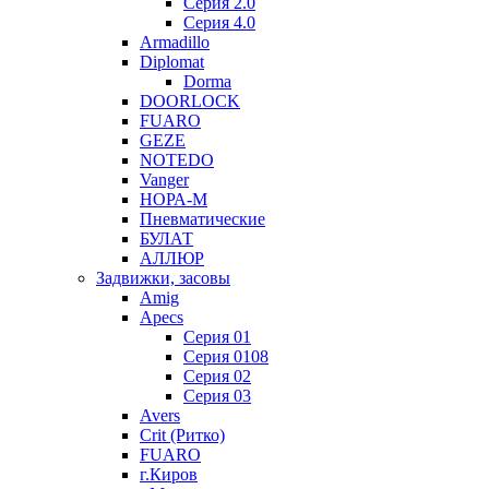
Серия 2.0
Серия 4.0
Armadillo
Diplomat
Dorma
DOORLOCK
FUARO
GEZE
NOTEDO
Vanger
НОРА-М
Пневматические
БУЛАТ
АЛЛЮР
Задвижки, засовы
Amig
Apecs
Серия 01
Серия 0108
Серия 02
Серия 03
Avers
Crit (Ритко)
FUARO
г.Киров