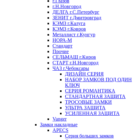
г.Глазов
г.Н.Новгород
ДЕЛГА г.С.Петербург
ЗЕНИТ г.Дмитровград
КЭМЗ г.Калуга
КЭМЗ г.Ковров
Металлист г.Кунгур
НОРА-М
Стандарт
Прочие
СЕЛЬМАШ г.Киров
СТАРТ г.Н.Новгород
ЧАЗ г.Чебоксары
ДИЗАЙН СЕРИЯ
НАБОР ЗАМКОВ ПОД ОДИН
КЛЮЧ
СЕРИЯ РОМАНТИКА
СТАНДАРТНАЯ ЗАЩИТА
ТРОСОВЫЕ ЗАМКИ
УЛЬТРА ЗАЩИТА
УСИЛЕННАЯ ЗАЩИТА
Vanger
Замки накладные
APECS
Серия больших замков