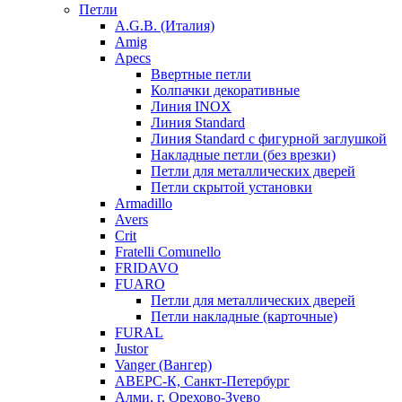
Петли
A.G.B. (Италия)
Amig
Apecs
Ввертные петли
Колпачки декоративные
Линия INOX
Линия Standard
Линия Standard с фигурной заглушкой
Накладные петли (без врезки)
Петли для металлических дверей
Петли скрытой установки
Armadillo
Avers
Crit
Fratelli Comunello
FRIDAVO
FUARO
Петли для металлических дверей
Петли накладные (карточные)
FURAL
Justor
Vanger (Вангер)
АВЕРС-К, Санкт-Петербург
Алми, г. Орехово-Зуево