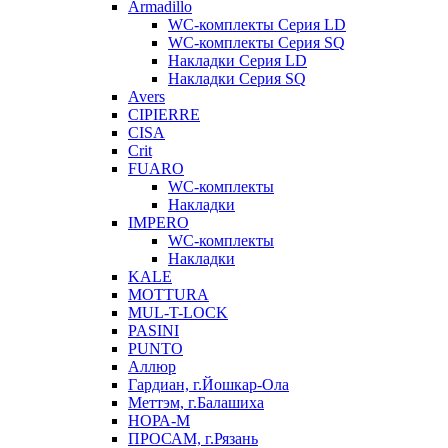
Armadillo
WC-комплекты Серия LD
WC-комплекты Серия SQ
Накладки Серия LD
Накладки Серия SQ
Avers
CIPIERRE
CISA
Crit
FUARO
WC-комплекты
Накладки
IMPERO
WC-комплекты
Накладки
KALE
MOTTURA
MUL-T-LOCK
PASINI
PUNTO
Аллюр
Гардиан, г.Йошкар-Ола
Меттэм, г.Балашиха
НОРА-М
ПРОСАМ, г.Рязань