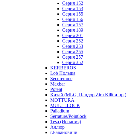
Серия 152
Серия 153
Серия 155
Серия 156
Серия 157
Серия 189
Серия 201
Серия 252
Серия 253
Серия 255
Серия 257
Серия 352
KERBEROS
Lob Польша
Securemme
Maxbar
Potent
Китай (MLG, Пандор Zirh Kilit и пр.)
MOTTURA
MUL-T-LOCK
Palladium
Serrature/Pointlock
Tesa (Испания)
Аллюр
г.Барановичи