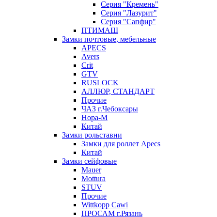
Серия "Кремень"
Серия "Лазурит"
Серия "Сапфир"
ПТИМАШ
Замки почтовые, мебельные
APECS
Avers
Crit
GTV
RUSLOCK
АЛЛЮР, СТАНДАРТ
Прочие
ЧАЗ г.Чебоксары
Нора-М
Китай
Замки рольставни
Замки для роллет Apecs
Китай
Замки сейфовые
Mauer
Mottura
STUV
Прочие
Wittkopp Cawi
ПРОСАМ г.Рязань