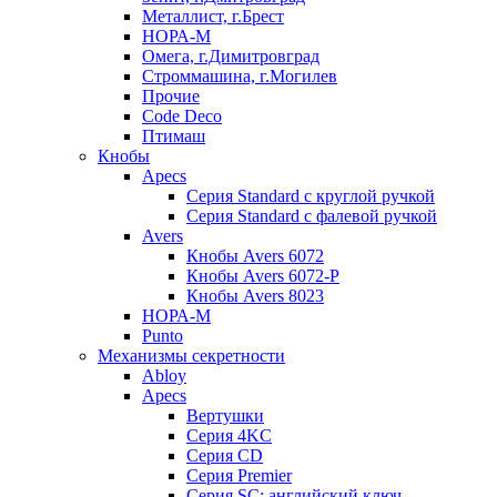
Металлист, г.Брест
НОРА-М
Омега, г.Димитровград
Строммашина, г.Могилев
Прочие
Code Deco
Птимаш
Кнобы
Apecs
Серия Standard с круглой ручкой
Серия Standard с фалевой ручкой
Avers
Кнобы Avers 6072
Кнобы Avers 6072-P
Кнобы Avers 8023
НОРА-М
Punto
Механизмы секретности
Abloy
Apecs
Вертушки
Серия 4KC
Серия CD
Серия Premier
Серия SC: английский ключ