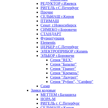
РЕДУКТОР г.Ижевск
РИГЕЛЬ г.С.Петербург
Прочие
СЕЛЬМАШ г.Киров
ПТИМАШ
Сенат, г.Новосибирск
СИМЕКО г.Боровичи
СТАНДАРТ
Фурнитурщик
Elementis
ЦЕРБЕР г.С.Петербург
ЭЛЕКТРОПРИБОР г.Казань
ЭЛЬБОР г.Боровичи
Серия "REX"
Серия "Базальт"
Серия "Гранит"
Серия "Кремень"
Серия "Лазурит"
Серия "Рубин", "Сапфир"
Сазар
Замки кодовые
МЕТТЕМ г.Балашиха
НОРА-М
РИГЕЛЬ г. С.Петербург
СЕЛЬМАШ г.Киров