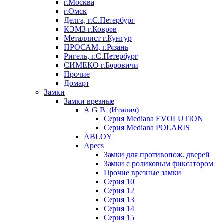
г.Москва
г.Омск
Делга, г.С.Петербург
КЭМЗ г.Ковров
Металлист г.Кунгур
ПРОСАМ, г.Рязань
Ригель, г.С.Петербург
СИМЕКО г.Боровичи
Прочие
Домарт
Замки
Замки врезные
A.G.B. (Италия)
Серия Mediana EVOLUTION
Серия Mediana POLARIS
ABLOY
Apecs
Замки для противопож. дверей
Замки с роликовым фиксатором
Прочие врезные замки
Серия 10
Серия 12
Серия 13
Серия 14
Серия 15