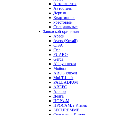
Автопластик
Автосталь
Дерняк
Квартирные
крестовые
Специальные
Заводской оригинал
Apecs
Avers (Китай)
CISA
Crit
FUARO
Gerda
Abloy ключи
Mottura
ABUS ключи
Mul-T-Lock
PALLADIUM
АВЕРС
Аллюр
Делга
НОРА-М
ПРОСАМ, г.Рязань
SECUREMME
Сельмаш, г.Киров