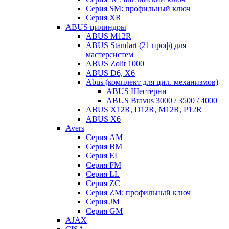
Серия SM: профильный ключ
Серия XR
ABUS цилиндры
ABUS M12R
ABUS Standart (21 проф) для
мастерсистем
ABUS Zolit 1000
ABUS D6, X6
Abus (комплект для цил. механизмов)
ABUS Шестерни
ABUS Bravus 3000 / 3500 / 4000
ABUS X12R, D12R, M12R, P12R
ABUS X6
Avers
Серия AM
Серия BM
Серия EL
Серия FM
Серия LL
Серия ZC
Серия ZM: профильный ключ
Серия JM
Серия GM
AJAX