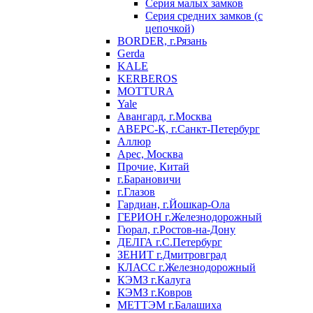
Серия малых замков
Серия средних замков (с
цепочкой)
BORDER, г.Рязань
Gerda
KALE
KERBEROS
MOTTURA
Yale
Авангард, г.Москва
АВЕРС-К, г.Санкт-Петербург
Аллюр
Арес, Москва
Прочие, Китай
г.Барановичи
г.Глазов
Гардиан, г.Йошкар-Ола
ГЕРИОН г.Железнодорожный
Гюрал, г.Ростов-на-Дону
ДЕЛГА г.С.Петербург
ЗЕНИТ г.Дмитровград
КЛАСС г.Железнодорожный
КЭМЗ г.Калуга
КЭМЗ г.Ковров
МЕТТЭМ г.Балашиха