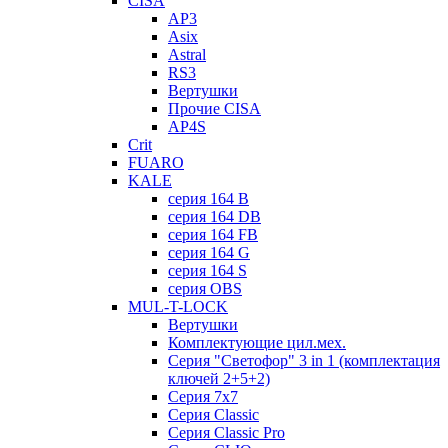
CISA
AP3
Asix
Astral
RS3
Вертушки
Прочие CISA
AP4S
Crit
FUARO
KALE
серия 164 B
серия 164 DB
серия 164 FB
серия 164 G
серия 164 S
серия OBS
MUL-T-LOCK
Вертушки
Комплектующие цил.мех.
Серия "Светофор" 3 in 1 (комплектация
ключей 2+5+2)
Серия 7х7
Серия Classic
Серия Classic Pro