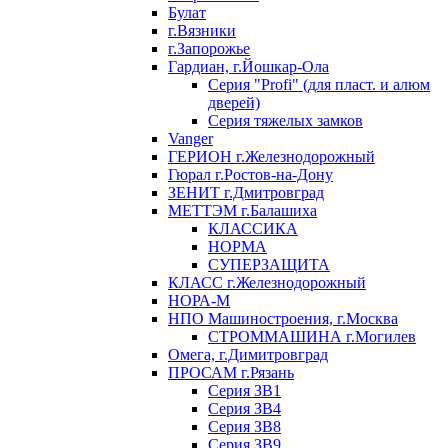
Булат
г.Вязники
г.Запорожье
Гардиан, г.Йошкар-Ола
Серия "Profi" (для пласт. и алюм
дверей)
Серия тяжелых замков
Vanger
ГЕРИОН г.Железнодорожный
Гюрал г.Ростов-на-Дону
ЗЕНИТ г.Дмитровград
МЕТТЭМ г.Балашиха
КЛАССИКА
НОРМА
СУПЕРЗАЩИТА
КЛАСС г.Железнодорожный
НОРА-М
НПО Машиностроения, г.Москва
СТРОММАШИНА г.Могилев
Омега, г.Димитровград
ПРОСАМ г.Рязань
Серия ЗВ1
Серия ЗВ4
Серия ЗВ8
Серия ЗВ9