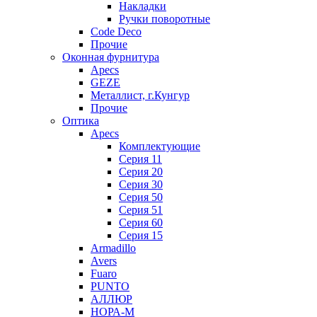
Накладки
Ручки поворотные
Code Deco
Прочие
Оконная фурнитура
Apecs
GEZE
Металлист, г.Кунгур
Прочие
Оптика
Apecs
Комплектующие
Серия 11
Серия 20
Серия 30
Серия 50
Серия 51
Серия 60
Серия 15
Armadillo
Avers
Fuaro
PUNTO
АЛЛЮР
НОРА-М