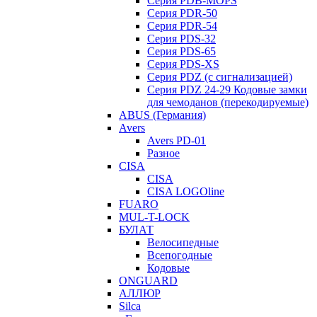
Серия PDB-MOPS
Серия PDR-50
Серия PDR-54
Серия PDS-32
Серия PDS-65
Серия PDS-XS
Серия PDZ (с сигнализацией)
Серия PDZ 24-29 Кодовые замки
для чемоданов (перекодируемые)
ABUS (Германия)
Avers
Avers PD-01
Разное
CISA
CISA
CISA LOGOline
FUARO
MUL-T-LOCK
БУЛАТ
Велосипедные
Всепогодные
Кодовые
ONGUARD
АЛЛЮР
Silca