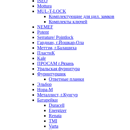
ISEO
Mottura
MUL-T-LOCK
Комплектующие для цил. замков
Комплекты ключей
NEMEF
Potent
Serrature/ Pointlock
Гардиан, г.Йошкар-Ола
Меттэм, г.Балашиха
ПластиК
Kale
ПРОСАМ г.Рязань
Уральская фурнитура
Фурнитурщик
Ответные планки
Эльбор
Нора-М
Металлист, г.Кунгур
Батарейки
Duracell
Energizer
Renata
TMI
Varta