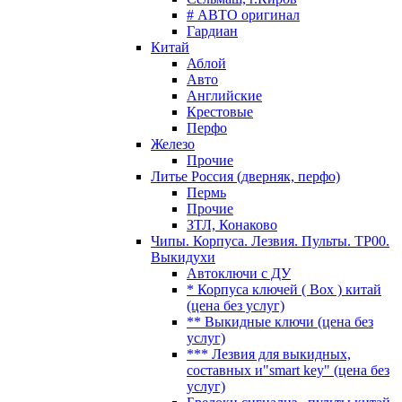
# АВТО оригинал
Гардиан
Китай
Аблой
Авто
Английские
Крестовые
Перфо
Железо
Прочие
Литье Россия (дверняк, перфо)
Пермь
Прочие
ЗТЛ, Конаково
Чипы. Корпуса. Лезвия. Пульты. TP00.
Выкидухи
Автоключи с ДУ
* Корпуса ключей ( Box ) китай
(цена без услуг)
** Выкидные ключи (цена без
услуг)
*** Лезвия для выкидных,
составных и"smart key" (цена без
услуг)