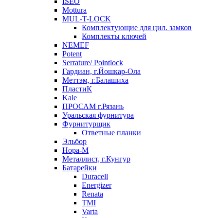
ISEO
Mottura
MUL-T-LOCK
Комплектующие для цил. замков
Комплекты ключей
NEMEF
Potent
Serrature/ Pointlock
Гардиан, г.Йошкар-Ола
Меттэм, г.Балашиха
ПластиК
Kale
ПРОСАМ г.Рязань
Уральская фурнитура
Фурнитурщик
Ответные планки
Эльбор
Нора-М
Металлист, г.Кунгур
Батарейки
Duracell
Energizer
Renata
TMI
Varta