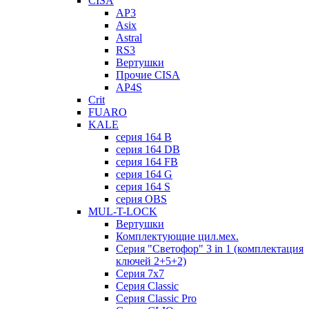
CISA
AP3
Asix
Astral
RS3
Вертушки
Прочие CISA
AP4S
Crit
FUARO
KALE
серия 164 B
серия 164 DB
серия 164 FB
серия 164 G
серия 164 S
серия OBS
MUL-T-LOCK
Вертушки
Комплектующие цил.мех.
Серия "Светофор" 3 in 1 (комплектация
ключей 2+5+2)
Серия 7х7
Серия Classic
Серия Classic Pro