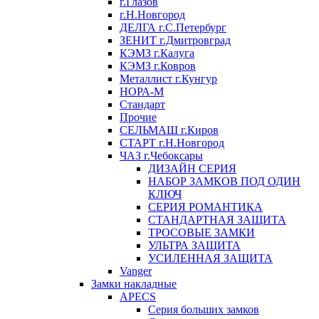
г.Глазов
г.Н.Новгород
ДЕЛГА г.С.Петербург
ЗЕНИТ г.Дмитровград
КЭМЗ г.Калуга
КЭМЗ г.Ковров
Металлист г.Кунгур
НОРА-М
Стандарт
Прочие
СЕЛЬМАШ г.Киров
СТАРТ г.Н.Новгород
ЧАЗ г.Чебоксары
ДИЗАЙН СЕРИЯ
НАБОР ЗАМКОВ ПОД ОДИН
КЛЮЧ
СЕРИЯ РОМАНТИКА
СТАНДАРТНАЯ ЗАЩИТА
ТРОСОВЫЕ ЗАМКИ
УЛЬТРА ЗАЩИТА
УСИЛЕННАЯ ЗАЩИТА
Vanger
Замки накладные
APECS
Серия больших замков