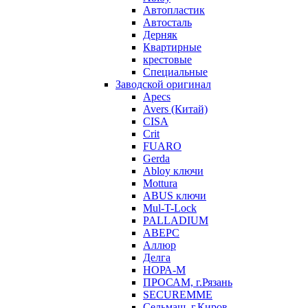
Автопластик
Автосталь
Дерняк
Квартирные
крестовые
Специальные
Заводской оригинал
Apecs
Avers (Китай)
CISA
Crit
FUARO
Gerda
Abloy ключи
Mottura
ABUS ключи
Mul-T-Lock
PALLADIUM
АВЕРС
Аллюр
Делга
НОРА-М
ПРОСАМ, г.Рязань
SECUREMME
Сельмаш, г.Киров