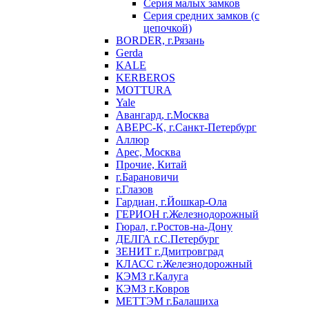
Серия малых замков
Серия средних замков (с
цепочкой)
BORDER, г.Рязань
Gerda
KALE
KERBEROS
MOTTURA
Yale
Авангард, г.Москва
АВЕРС-К, г.Санкт-Петербург
Аллюр
Арес, Москва
Прочие, Китай
г.Барановичи
г.Глазов
Гардиан, г.Йошкар-Ола
ГЕРИОН г.Железнодорожный
Гюрал, г.Ростов-на-Дону
ДЕЛГА г.С.Петербург
ЗЕНИТ г.Дмитровград
КЛАСС г.Железнодорожный
КЭМЗ г.Калуга
КЭМЗ г.Ковров
МЕТТЭМ г.Балашиха