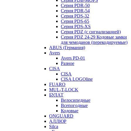
Серия PDB-MOPS
Серия PDR-50
Серия PDR-54
Серия PDS-32
Серия PDS-65
Серия PDS-XS
Серия PDZ (с сигнализацией)
Серия PDZ 24-29 Кодовые замки
для чемоданов (перекодируемые)
ABUS (Германия)
Avers
Avers PD-01
Разное
CISA
CISA
CISA LOGOline
FUARO
MUL-T-LOCK
БУЛАТ
Велосипедные
Всепогодные
Кодовые
ONGUARD
АЛЛЮР
Silca