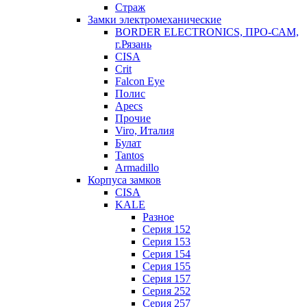
Страж
Замки электромеханические
BORDER ELECTRONICS, ПРО-САМ,
г.Рязань
CISA
Crit
Falcon Eye
Полис
Apecs
Прочие
Viro, Италия
Булат
Tantos
Armadillo
Корпуса замков
CISA
KALE
Разное
Серия 152
Серия 153
Серия 154
Серия 155
Серия 157
Серия 252
Серия 257