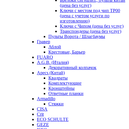
Брелоки сигнализ., пульты китай
(цена без услуг)
Ключи с местом под чип TP00
(цена с учетом услуги по
изготовлению)
Ключи с Чипом (цена без услуг)
Транспондеры (цена без услуг)
Пульты Ворота / Шлагбаумы
Гравер
Аблой
Крестовые, Барьер
FUARO
A.G.B. (Италия)
Декоративный колпачок
Apecs (Китай)
Квадраты
Комплектующие
Кронштейны
Ответные планки
Armadillo
Стяжки
CISA
Crit
ECO SCHULTE
GEZE