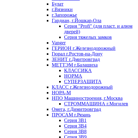
Булат
г.Вязники
г.Запорожье
Гардиан, г.Йошкар-Ола
Серия "Profi" (для пласт. и алюм
дверей)
Серия тяжелых замков
Vanger
ГЕРИОН г.Железнодорожный
Гюрал г.Ростов-на-Дону
ЗЕНИТ г.Дмитровград
МЕТТЭМ г.Балашиха
КЛАССИКА
НОРМА
СУПЕРЗАЩИТА
КЛАСС г.Железнодорожный
НОРА-М
НПО Машиностроения, г.Москва
СТРОММАШИНА г.Могилев
Омега, г.Димитровград
ПРОСАМ г.Рязань
Серия ЗВ1
Серия ЗВ4
Серия ЗВ8
Серия ЗВ9