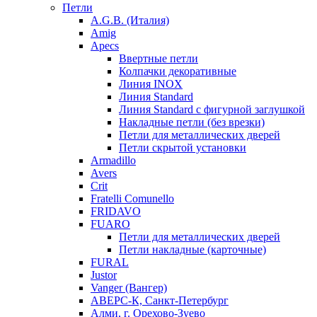
Петли
A.G.B. (Италия)
Amig
Apecs
Ввертные петли
Колпачки декоративные
Линия INOX
Линия Standard
Линия Standard с фигурной заглушкой
Накладные петли (без врезки)
Петли для металлических дверей
Петли скрытой установки
Armadillo
Avers
Crit
Fratelli Comunello
FRIDAVO
FUARO
Петли для металлических дверей
Петли накладные (карточные)
FURAL
Justor
Vanger (Вангер)
АВЕРС-К, Санкт-Петербург
Алми, г. Орехово-Зуево