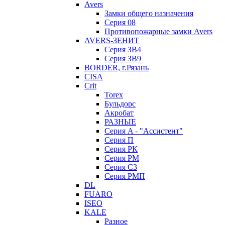
Avers
Замки общего назначения
Серия 08
Противопожарные замки Avers
AVERS-ЗЕНИТ
Серия ЗВ4
Серия ЗВ9
BORDER, г.Рязань
CISA
Crit
Torex
Бульдорс
Акробат
РАЗНЫЕ
Серия A - "Ассистент"
Серия П
Серия РК
Серия РМ
Серия С3
Серия РМП
DL
FUARO
ISEO
KALE
Разное