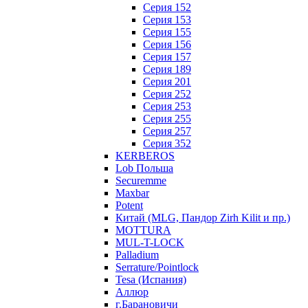
Серия 152
Серия 153
Серия 155
Серия 156
Серия 157
Серия 189
Серия 201
Серия 252
Серия 253
Серия 255
Серия 257
Серия 352
KERBEROS
Lob Польша
Securemme
Maxbar
Potent
Китай (MLG, Пандор Zirh Kilit и пр.)
MOTTURA
MUL-T-LOCK
Palladium
Serrature/Pointlock
Tesa (Испания)
Аллюр
г.Барановичи