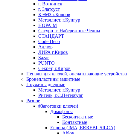
г. Воткинск
г. Златоуст
КЭМЗ г.Ковров
Металлист, г.Кунгур
НОРА-М
Сатурн, г. Набережные Челны
СТАНДАРТ
Code Deco
Аллюр
ЛИРА г.Киров
Sazar
PUNTO
Секрет, г.Киров
Пеналы для ключей, опечатывающие устройства
Бронепластины защитные
Пружины дверные
Металлист, г.Кунгур
Ригель, г.С.Петербург
Разное
#Заготовки ключей
Домофоны
Бесконтактные
Контактные
Европа (JMA, ERREBI, SILCA)
Abloy