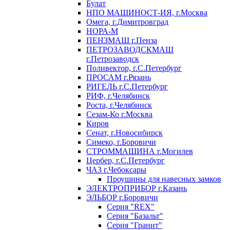
Булат
НПО МАШИНОСТ-ИЯ, г.Москва
Омега, г.Димитровград
НОРА-М
ПЕНЗМАШ г.Пенза
ПЕТРОЗАВОДСКМАШ
г.Петрозаводск
Поливектор, г.С.Петербург
ПРОСАМ г.Рязань
РИГЕЛЬ г.С.Петербург
РИФ, г.Челябинск
Роста, г.Челябинск
Сезам-Ко г.Москва
Киров
Сенат, г.Новосибирск
Симеко, г.Боровичи
СТРОММАШИНА г.Могилев
Цербер, г.С.Петербург
ЧАЗ г.Чебоксары
Проушины для навесных замков
ЭЛЕКТРОПРИБОР г.Казань
ЭЛЬБОР г.Боровичи
Серия "REX"
Серия "Базальт"
Серия "Гранит"