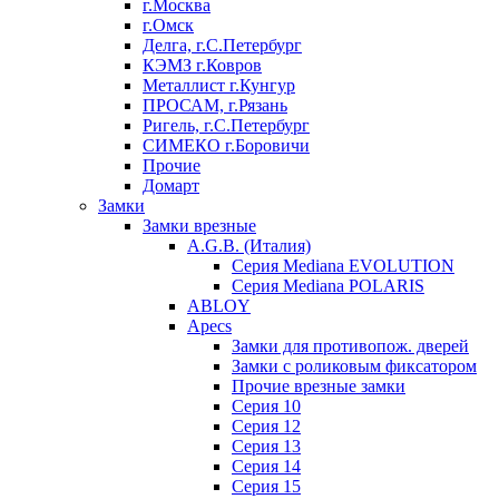
г.Москва
г.Омск
Делга, г.С.Петербург
КЭМЗ г.Ковров
Металлист г.Кунгур
ПРОСАМ, г.Рязань
Ригель, г.С.Петербург
СИМЕКО г.Боровичи
Прочие
Домарт
Замки
Замки врезные
A.G.B. (Италия)
Серия Mediana EVOLUTION
Серия Mediana POLARIS
ABLOY
Apecs
Замки для противопож. дверей
Замки с роликовым фиксатором
Прочие врезные замки
Серия 10
Серия 12
Серия 13
Серия 14
Серия 15