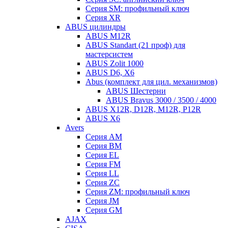
Серия SM: профильный ключ
Серия XR
ABUS цилиндры
ABUS M12R
ABUS Standart (21 проф) для
мастерсистем
ABUS Zolit 1000
ABUS D6, X6
Abus (комплект для цил. механизмов)
ABUS Шестерни
ABUS Bravus 3000 / 3500 / 4000
ABUS X12R, D12R, M12R, P12R
ABUS X6
Avers
Серия AM
Серия BM
Серия EL
Серия FM
Серия LL
Серия ZC
Серия ZM: профильный ключ
Серия JM
Серия GM
AJAX