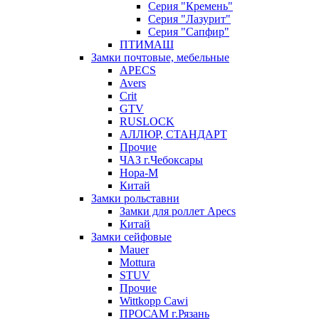
Серия "Кремень"
Серия "Лазурит"
Серия "Сапфир"
ПТИМАШ
Замки почтовые, мебельные
APECS
Avers
Crit
GTV
RUSLOCK
АЛЛЮР, СТАНДАРТ
Прочие
ЧАЗ г.Чебоксары
Нора-М
Китай
Замки рольставни
Замки для роллет Apecs
Китай
Замки сейфовые
Mauer
Mottura
STUV
Прочие
Wittkopp Cawi
ПРОСАМ г.Рязань