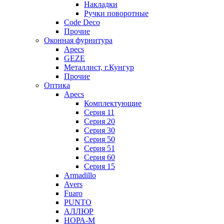
Накладки
Ручки поворотные
Code Deco
Прочие
Оконная фурнитура
Apecs
GEZE
Металлист, г.Кунгур
Прочие
Оптика
Apecs
Комплектующие
Серия 11
Серия 20
Серия 30
Серия 50
Серия 51
Серия 60
Серия 15
Armadillo
Avers
Fuaro
PUNTO
АЛЛЮР
НОРА-М