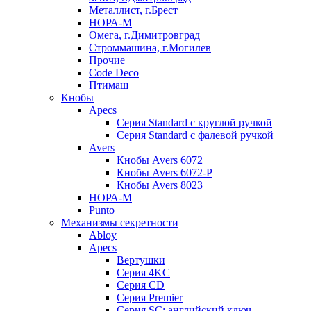
Металлист, г.Брест
НОРА-М
Омега, г.Димитровград
Строммашина, г.Могилев
Прочие
Code Deco
Птимаш
Кнобы
Apecs
Серия Standard с круглой ручкой
Серия Standard с фалевой ручкой
Avers
Кнобы Avers 6072
Кнобы Avers 6072-P
Кнобы Avers 8023
НОРА-М
Punto
Механизмы секретности
Abloy
Apecs
Вертушки
Серия 4KC
Серия CD
Серия Premier
Серия SC: английский ключ