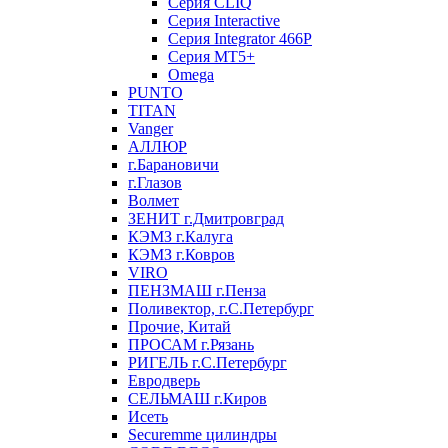
Серия CLIQ
Серия Interactive
Серия Integrator 466P
Серия MT5+
Omega
PUNTO
TITAN
Vanger
АЛЛЮР
г.Барановичи
г.Глазов
Волмет
ЗЕНИТ г.Дмитровград
КЭМЗ г.Калуга
КЭМЗ г.Ковров
VIRO
ПЕНЗМАШ г.Пенза
Поливектор, г.С.Петербург
Прочие, Китай
ПРОСАМ г.Рязань
РИГЕЛЬ г.С.Петербург
Евродверь
СЕЛЬМАШ г.Киров
Исеть
Securemme цилиндры