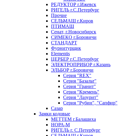
РЕДУКТОР г.Ижевск
РИГЕЛЬ г.С.Петербург
Прочие
СЕЛЬМАШ г.Киров
ПТИМАШ
Сенат, г.Новосибирск
СИМЕКО г.Боровичи
СТАНДАРТ
Фурнитурщик
Elementis
ЦЕРБЕР г.С.Петербург
ЭЛЕКТРОПРИБОР г.Казань
ЭЛЬБОР г.Боровичи
Серия "REX"
Серия "Базальт"
Серия "Гранит"
Серия "Кремень"
Серия "Лазурит"
Серия "Рубин", "Сапфир"
Сазар
Замки кодовые
МЕТТЕМ г.Балашиха
НОРА-М
РИГЕЛЬ г. С.Петербург
СЕЛЬМАШ г.Киров