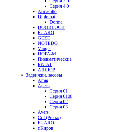
Серия 2.0
Серия 4.0
Armadillo
Diplomat
Dorma
DOORLOCK
FUARO
GEZE
NOTEDO
Vanger
НОРА-М
Пневматические
БУЛАТ
АЛЛЮР
Задвижки, засовы
Amig
Apecs
Серия 01
Серия 0108
Серия 02
Серия 03
Avers
Crit (Ритко)
FUARO
г.Киров