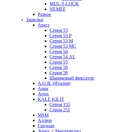
MUL-T-LOCK
NEMEF
Разное
Защелки
Apecs
Серия 53
Серия 53 P
Серия 53 М
Серия 53 МC
Серия 54
Серия 54 AL
Серия 55
Серия 56
Серия 58
Шариковый фиксатор
A.G.B. (Италия)
Amig
Avers
KALE KILIT
Серия 155
Серия 251
MSM
Аллюр
Гардиан
Зенит, г.Дмитровград