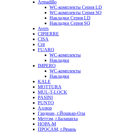
Armadillo
WC-комплекты Серия LD
WC-комплекты Серия SQ
Накладки Серия LD
Накладки Серия SQ
Avers
CIPIERRE
CISA
Crit
FUARO
WC-комплекты
Накладки
IMPERO
WC-комплекты
Накладки
KALE
MOTTURA
MUL-T-LOCK
PASINI
PUNTO
Аллюр
Гардиан, г.Йошкар-Ола
Меттэм, г.Балашиха
НОРА-М
ПРОСАМ, г.Рязань